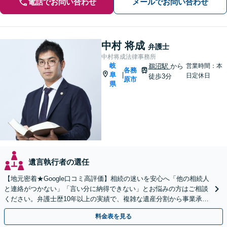
電話でお問い合わせ
メールでお問い合わせ
中村 将成
弁護士
中村将成法律事務所
岐
鵜沼駅
から
営業時間：本
各務
阜
|
日定休日
徒歩3分
原市
県
遺言執行者の選任
【地元密着★Google口コミ高評価】相続の迷いを安心へ「他の相続人
と連絡がつかない」「言い分に納得できない」とお悩みの方はご相談
ください。弁護士歴10年以上の実績で、複雑な遺産分割から事業承継
まで幅広く対応【休日・夜間相談可｜駐車場あり】
料金表を見る