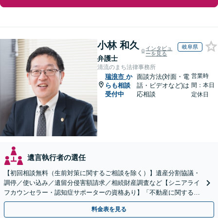
小林 和久
岐阜県
インタビュ
ーを見る
弁護士
清流のまち法律事務所
営業時
瑞浪市
か
面談方法(対面・電
らも相談
話・ビデオなど)は
間：本日
受付中
応相談
定休日
遺言執行者の選任
【初回相談無料（生前対策に関するご相談を除く）】遺産分割協議・
調停／使い込み／遺留分侵害額請求／相続財産調査など【シニアライ
フカウンセラー・認知症サポーターの資格あり】「不動産に関する相
続もお任せください」【当日・夜間相談可（要相談）】
料金表を見る