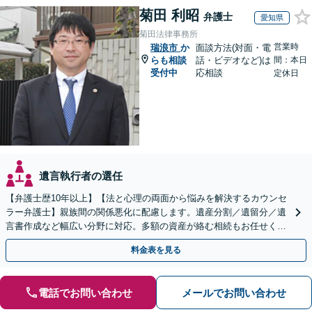
菊田 利昭
弁護士
愛知県
菊田法律事務所
営業時
瑞浪市
か
面談方法(対面・電
らも相談
話・ビデオなど)は
間：本日
受付中
応相談
定休日
遺言執行者の選任
【弁護士歴10年以上】【法と心理の両面から悩みを解決するカウンセ
ラー弁護士】親族間の関係悪化に配慮します。遺産分割／遺留分／遺
言書作成など幅広い分野に対応。多額の資産が絡む相続もお任せくだ
さい。【夜間・休日の相談可能】【駐車場完備】
料金表を見る
電話でお問い合わせ
メールでお問い合わせ