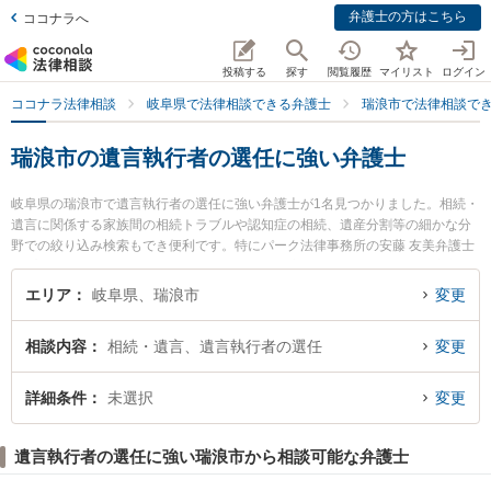
弁護士の方はこちら
ココナラへ
投稿する
探す
閲覧履歴
マイリスト
ログイン
ココナラ法律相談
岐阜県で法律相談できる弁護士
瑞浪市で法律相談で
瑞浪市の遺言執行者の選任に強い弁護士
岐阜県の瑞浪市で遺言執行者の選任に強い弁護士が1名見つかりました。相続・
遺言に関係する家族間の相続トラブルや認知症の相続、遺産分割等の細かな分
野での絞り込み検索もでき便利です。特にパーク法律事務所の安藤 友美弁護士
のプロフィール情報や弁護士費用、強みなどが注目されています。『瑞浪市で
土日や夜間に発生した遺言執行者の選任のトラブルを今すぐに弁護士に相談し
エリア
岐阜県、瑞浪市
変更
たい』『遺言執行者の選任のトラブル解決の実績豊富な近くの弁護士を検索し
たい』『初回相談無料で遺言執行者の選任を法律相談できる瑞浪市内の弁護士
相談内容
相続・遺言、遺言執行者の選任
変更
に相談予約したい』などでお困りの相談者さんにおすすめです。
詳細条件
未選択
変更
遺言執行者の選任に強い瑞浪市から相談可能な弁護士