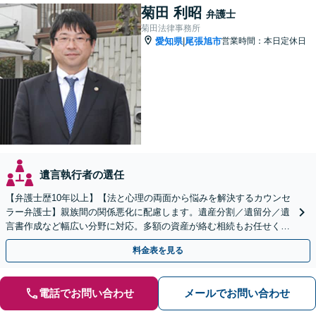
菊田 利昭
弁護士
菊田法律事務所
愛知県
尾張旭市
営業時間：本日定休日
|
遺言執行者の選任
【弁護士歴10年以上】【法と心理の両面から悩みを解決するカウンセ
ラー弁護士】親族間の関係悪化に配慮します。遺産分割／遺留分／遺
言書作成など幅広い分野に対応。多額の資産が絡む相続もお任せくだ
さい。【夜間・休日の相談可能】【駐車場完備】
料金表を見る
電話でお問い合わせ
メールでお問い合わせ