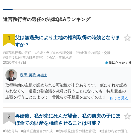
遺言執行者の選任の法律Q&Aランキング
1
父は無過失により土地の権利取得の時効となりま
すか？
#遺言執行者の選任
#相続トラブルの代理交渉
#借金返済の相談・交渉
#成年後見(生前の財産管理)
#M&A・事業承継
2020年4月7日
役にたった
6
森田 英樹
弁護士
取得時効の主張が認められる可能性が十分あります。 仮にそれが認め
られなくて 遺産分割協議を叔母と行うことになっても 特別受益の
主張を行うことによって 貴殿らが不動産を全てそのまま取得できる
ことが可能でしょう。
2
再婚後、私が先に死んだ場合、私の前夫の子にほ
ぼ全ての財産を相続させることは可能？
#財産分与
#自筆証書遺言の作成
#成年後見(生前の財産管理)
#遺言執行者の選任