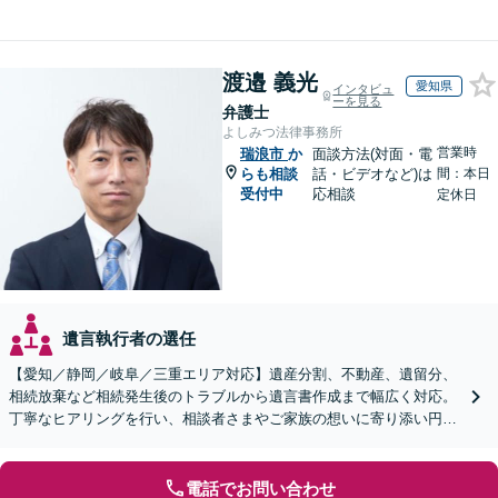
渡邉 義光
愛知県
インタビュ
ーを見る
弁護士
よしみつ法律事務所
営業時
瑞浪市
か
面談方法(対面・電
らも相談
話・ビデオなど)は
間：本日
受付中
応相談
定休日
遺言執行者の選任
【愛知／静岡／岐阜／三重エリア対応】遺産分割、不動産、遺留分、
相続放棄など相続発生後のトラブルから遺言書作成まで幅広く対応。
丁寧なヒアリングを行い、相談者さまやご家族の想いに寄り添い円滑
な解決へ導きます【オンライン面談OK】【休日相談可】
電話でお問い合わせ