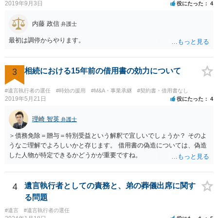
2019年9月3日
役にたった
4
内藤 政信
弁護士
最初は調停からやります。
3
相続における15年前の借用書の効力について
#遺言執行者の選任
#時効の援用
#M&A・事業承継
#契約書・借用書なし
2019年5月21日
役にたった
4
理崎 智英
弁護士
＞債務免除＝贈与＝特別受益という解釈で宜しいでしょうか？ そのよ
うなご理解でよろしいかと存じます。 借用書の偽造については、偽造
した人物が特定できるかどうかが重要ですね。
4
遺言執行者としての責務と、弟の葬儀出席に関す
る問題
#遺言
#遺言執行者の選任