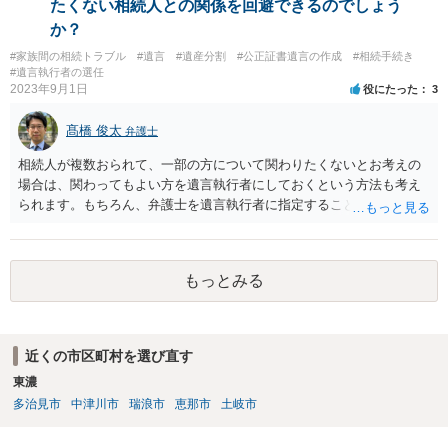
たくない相続人との関係を回避できるのでしょう
か？
#家族間の相続トラブル
#遺言
#遺産分割
#公正証書遺言の作成
#相続手続き
#遺言執行者の選任
2023年9月1日
役にたった
3
髙橋 俊太
弁護士
相続人が複数おられて、一部の方について関わりたくないとお考えの
場合は、関わってもよい方を遺言執行者にしておくという方法も考え
られます。もちろん、弁護士を遺言執行者に指定することもできます
が、（関わってもよい）相続人を遺言執行者に指定しておいて、その
方に再委任の権限を付与しておくという方法もあります。 一度、弁護
士に直接ご相談されることをお勧めいたします。
もっとみる
近くの市区町村を選び直す
東濃
多治見市
中津川市
瑞浪市
恵那市
土岐市