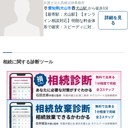
弁護士法人髙橋法律事務所
愛知県
犬山市
犬山駅
から徒歩1分
|
【最寄駅：犬山駅】【オンラ
詳細を見
イン相談対応】明朗な料金体
る
系で確実・スピーディに対応
します。離婚問題／刑事事件
／企業法務／ネット問題／労
働問題など、幅広いトラブル
に対応します。【初回相談無
料】法律トラブルでお悩みの
相続に関する診断ツール
方は、お気軽にご相談くださ
い。