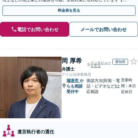
間・休日面談可】【完全個室・秘密厳守】
料金表を見る
電話でお問い合わせ
メールでお問い合わせ
岡 厚希
愛知県
インタビュー
を見る
弁護士
アイル法律事務所
営業時
瑞浪市
か
面談方法(対面・電
らも相談
話・ビデオなど)は
間：本日
受付中
応相談
定休日
遺言執行者の選任