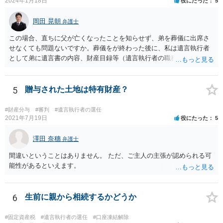
2024年1月18日
役にたった
5
岡田 晃朝
弁護士
この場合、直ちに父が亡くなったことを知らせず、弟を葬儀に出席さ
せなくても問題ないですか。葬儀をが終わった後に、私は遺言執行者
として弟に遺言書の内容、財産目録等（遺言執行者の職務）を知らせ
ればよいですか。 葬儀は喪主が主催する行事ですから、誰を参加させ
るかは喪主の自由です。 呼ばなくてもかまいません。 そもそも、そう
いう法律関係にありません。 遺言の内容と遺産の総額の通知、公正証
5
贈与された土地は特有財産？
書でない場合は遺言の検認については、執行者に通知義務があるの
で、対応しましょう。 そのあとは遺留分の請求などがあればそれへの
#財産分与
#審判
#遺言執行者の選任
対応となるでしょう。
2021年7月19日
役にたった
5
澤田 奈穗
弁護士
間違いということはありません。 ただ、ご主人の主張が認められる可
能性があるといえます。
6
生前に親から相続するかどうか
#固定資産税
#遺言執行者の選任
#口座凍結解除