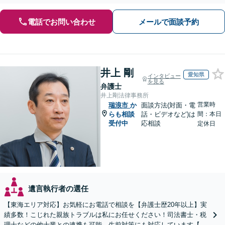
電話でお問い合わせ
メールで面談予約
井上 剛
愛知県
インタビュー
を見る
弁護士
井上剛法律事務所
営業時
瑞浪市
か
面談方法(対面・電
らも相談
話・ビデオなど)は
間：本日
受付中
応相談
定休日
遺言執行者の選任
【東海エリア対応】お気軽にお電話で相談を【弁護士歴20年以上】実
績多数！こじれた親族トラブルは私にお任せください！司法書士・税
理士などの他士業との連携も可能。生前対策にも対応しています【夜