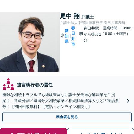
尾中 翔
弁護士
弁護士法人中部法律事務所 春日井事務所
春
春日井駅
営業時間：13:00~
愛
日
18:00（土曜日）
から徒歩1
知
|
井
分
県
市
遺言執行者の選任
複雑な相続トラブルでも経験豊富な弁護士が最適な解決策をご提
案！。遺産分割／遺留分／相続放棄／相続財産清算人などの実績多
数！【初回相談無料】【電話・オンライン相談可】
料金表を見る