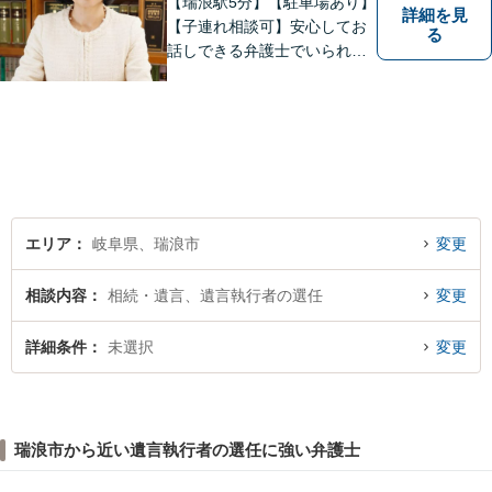
【瑞浪駅5分】【駐車場あり】
詳細を見
【子連れ相談可】安心してお
る
話しできる弁護士でいられる
ように、依頼者の方のお話を
しっかり伺い分かりやすく親
身にサポートさせていただき
ます。より良い解決ができる
ようサポートしたいと考えて
おります。
エリア
岐阜県、瑞浪市
変更
相談内容
相続・遺言、遺言執行者の選任
変更
詳細条件
未選択
変更
瑞浪市から近い遺言執行者の選任に強い弁護士