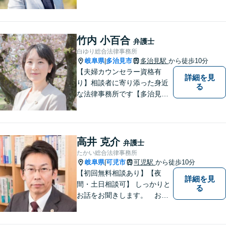
ラブル）はお任せください。
自身の経験をもとに、離婚後
の生活まで見据えた解決策を
ご提案いたします。【夫婦カ
竹内 小百合
弁護士
ウンセラーの資格あり】
白ゆり総合法律事務所
岐阜県
多治見市
多治見駅
から徒歩10分
|
【夫婦カウンセラー資格有
詳細を見
り】相談者に寄り添った身近
る
な法律事務所です【多治見駅
北口より徒歩11分】専用駐車
場も完備。多治見市・土岐
市・瑞浪市・恵那市・中津川
市など東濃地方を中心エリア
高井 克介
弁護士
として活動している法律事務
たかい総合法律事務所
所です。
岐阜県
可児市
可児駅
から徒歩10分
|
【初回無料相談あり】【夜
詳細を見
間・土日相談可】 しっかりと
る
お話をお聞きします。 お気
軽にお立ち寄り下さい。