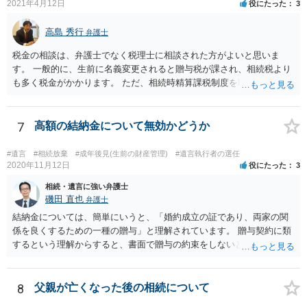
2021年4月12日
役にたった
3
高島 秀行
弁護士
税金の相談は、弁護士でなく税理士に相談された方がよいと思いま
す。 一般的に、生前に名義変更されると贈与税が課され、相続税より
も多く税金がかかります。 ただ、相続時精算課税制度を取れば、実質
的に相続税と同等の税金で済む可能性があります。 実際に税理士にど
ういう場合にどれくらい税金がかかるか計算してもらって どういう方
針を取るか決められたらよいと思います。
7
高額の結納金について無効かどうか
#遺言
#相続放棄
#成年後見(生前の財産管理)
#遺言執行者の選任
2020年11月12日
役にたった
3
相続・遺言に強い弁護士
磯田 直也
弁護士
結納金については、簡単にいうと、「婚約成立の証であり、両家の関
係を良くするための一種の贈与」と理解されています。 贈与契約に類
するという理解からすると、書面で贈与の約束をしないと相手方は支
払いを請求できません。 反面、実際に支払ったあとから返金を求める
ことは困難です。 くれぐれも今後お気をつけください。 弁護士に対応
を依頼されるのも悪くはありませんが、感情的な理由が強いと思いま
8
父親が亡くなった後の相続について
すので法的観点から説得を試みても解決は難しいように思います。