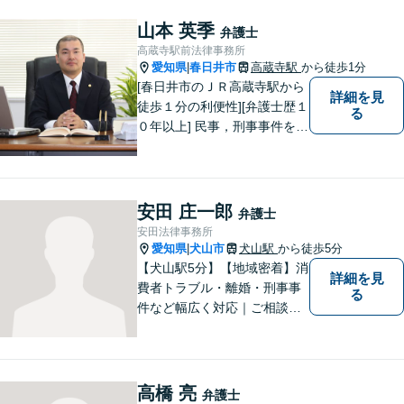
山本 英季
弁護士
高蔵寺駅前法律事務所
愛知県
春日井市
高蔵寺駅
から徒歩1分
|
[春日井市のＪＲ高蔵寺駅から
詳細を見
徒歩１分の利便性][弁護士歴１
る
０年以上] 民事，刑事事件を問
わず全ての案件について所長
である弁護士が責任をもって
対応。依頼者さまにとって最
善の解決となることを目指し
安田 庄一郎
弁護士
ます。 一お困り事がございま
安田法律事務所
したらお気軽にご相談下さ
愛知県
犬山市
犬山駅
から徒歩5分
|
い。
【犬山駅5分】【地域密着】消
詳細を見
費者トラブル・離婚・刑事事
る
件など幅広く対応｜ご相談者
のお話を丁寧に伺い、一人ひ
とりに合った最適な解決方法
をご提案します【事前予約で
休日・時間外対応可】
高橋 亮
弁護士