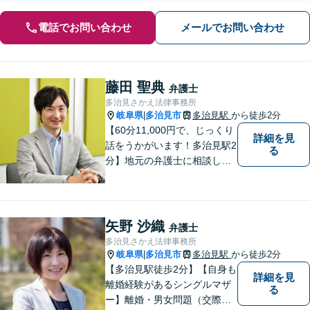
電話でお問い合わせ
メールでお問い合わせ
藤田 聖典
弁護士
多治見さかえ法律事務所
岐阜県
多治見市
多治見駅
から徒歩2分
|
【60分11,000円で、じっくり
詳細を見
話をうかがいます！多治見駅2
る
分】地元の弁護士に相談した
い方、離婚・男女問題・交際
トラブル・相続といった個人
のお悩みから、企業のお悩み
まで。相談料は、平日営業時
矢野 沙織
弁護士
間内は60分11,000円。じっく
多治見さかえ法律事務所
り話をうかがいます。
岐阜県
多治見市
多治見駅
から徒歩2分
|
【多治見駅徒歩2分】【自身も
詳細を見
離婚経験があるシングルマザ
る
ー】離婚・男女問題（交際ト