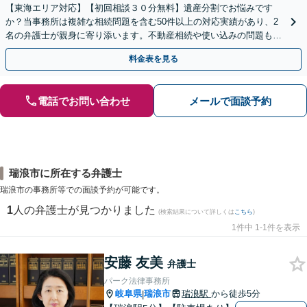
【東海エリア対応】【初回相談３０分無料】遺産分割でお悩みです
か？当事務所は複雑な相続問題を含む50件以上の対応実績があり、2
名の弁護士が親身に寄り添います。不動産相続や使い込みの問題も分
かりやすく解説。WEB相談可能。LINE予約受付中
料金表を見る
電話でお問い合わせ
メールで面談予約
瑞浪市に所在する弁護士
瑞浪市の事務所等での面談予約が可能です。
1
人の弁護士が見つかりました
(検索結果について詳しくは
こちら
)
1件中 1-1件を表示
安藤 友美
弁護士
パーク法律事務所
岐阜県
瑞浪市
瑞浪駅
から徒歩5分
|