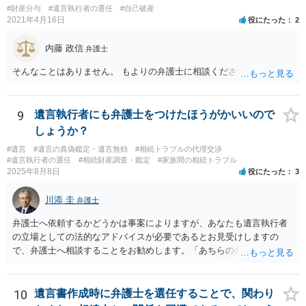
#財産分与
#遺言執行者の選任
#自己破産
2021年4月16日
役にたった
2
内藤 政信
弁護士
そんなことはありません。 もよりの弁護士に相談ください。
9
遺言執行者にも弁護士をつけたほうがかいいので
しょうか？
#遺言
#遺言の真偽鑑定・遺言無効
#相続トラブルの代理交渉
#遺言執行者の選任
#相続財産調査・鑑定
#家族間の相続トラブル
2025年8月8日
役にたった
3
川添 圭
弁護士
弁護士へ依頼するかどうかは事案によりますが、あなたも遺言執行者
の立場としての法的なアドバイスが必要であるとお見受けしますの
で、弁護士へ相談することをお勧めします。「あちらの弁護士」（元
嫁と娘の弁護士のことでしょうか）へ聴いても、自分に有利な主張や
誘導しかしてこないと思います。
10
遺言書作成時に弁護士を選任することで、関わり