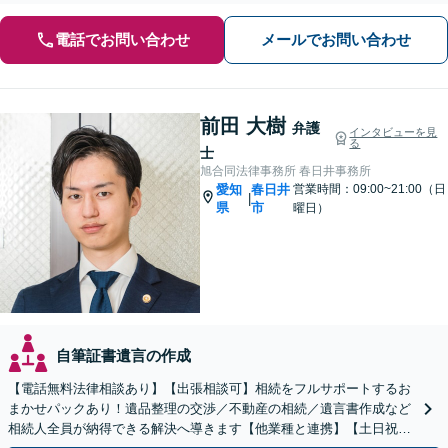
電話でお問い合わせ
メールでお問い合わせ
前田 大樹
弁護
インタビューを見
る
士
旭合同法律事務所 春日井事務所
愛知
春日井
営業時間：09:00~21:00（日
|
県
市
曜日）
自筆証書遺言の作成
【電話無料法律相談あり】【出張相談可】相続をフルサポートするお
まかせパックあり！遺品整理の交渉／不動産の相続／遺言書作成など
相続人全員が納得できる解決へ導きます【他業種と連携】【土日祝・