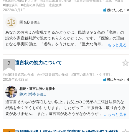
#家族間の相続トラブル
#自筆証書遺言の作成
#遺留分侵害額請求・放棄
#遺言
#相続放棄
#遺言の真偽鑑定・遺言無効
2022年3月1日
役にたった
8
匿名B
弁護士
あなたのお考えが実現できるかどうかは、民法８９２条の「廃除」の
請求を家庭裁判所で認めてもらえるかどうか、です。「廃除」の理由
となる事実関係は、「虐待」をうけたか、「重大な侮辱」を受けた
か、推定相続人たる夫に「その他著しい非行」があったか否かです。
「廃除」は遺言でも可能です（民法８９３条）。 弁護士に具体的な事
情を話して相談して、「廃除」が可能か、実際に法律相談を受けるこ
2
遺言状の効力について
とをお勧めします。
#自筆証書遺言の作成
#公正証書遺言の作成
#遺言の書き直し・やり直し
2018年8月23日
役にたった
6
相続・遺言に強い弁護士
鈴木 崇裕
弁護士
遺言書そのものが存在しない以上，お父上のご兄弟の主張は法律的な
根拠を全く欠くものになります。 したがって，主張自体，取り合う必
要がありません。 また，遺言書があろうがなかろうが，お父上のご兄
弟と面会しなければならない義務はもともとありません。 峰岸先生の
ご回答にもありますが， 代理人弁護士をたてて，その弁護士から相手
方に対して， ・相続に関する主張は法的根拠がなく，一切応じないこ