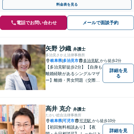
夜間対応】【完全個室】
料金表を見る
電話でお問い合わせ
メールで面談予約
矢野 沙織
弁護士
多治見さかえ法律事務所
岐阜県
多治見市
多治見駅
から徒歩2分
|
【多治見駅徒歩2分】【自身も
詳細を見
離婚経験があるシングルマザ
る
ー】離婚・男女問題（交際ト
ラブル）はお任せください。
自身の経験をもとに、離婚後
の生活まで見据えた解決策を
ご提案いたします。【夫婦カ
高井 克介
弁護士
ウンセラーの資格あり】
たかい総合法律事務所
岐阜県
可児市
可児駅
から徒歩10分
|
【初回無料相談あり】【夜
詳細を見
間・土日相談可】 しっかりと