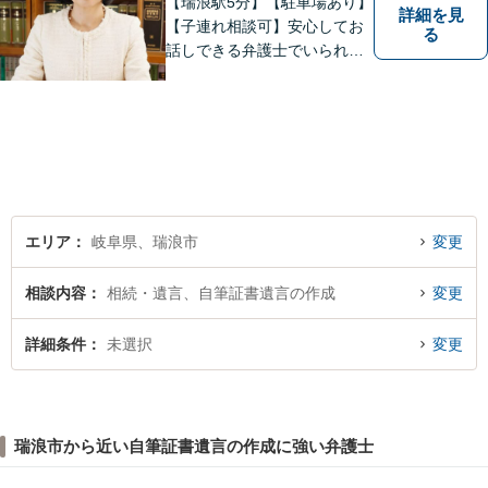
【瑞浪駅5分】【駐車場あり】
詳細を見
【子連れ相談可】安心してお
る
話しできる弁護士でいられる
ように、依頼者の方のお話を
しっかり伺い分かりやすく親
身にサポートさせていただき
ます。より良い解決ができる
ようサポートしたいと考えて
おります。
エリア
岐阜県、瑞浪市
変更
相談内容
相続・遺言、自筆証書遺言の作成
変更
詳細条件
未選択
変更
瑞浪市から近い自筆証書遺言の作成に強い弁護士