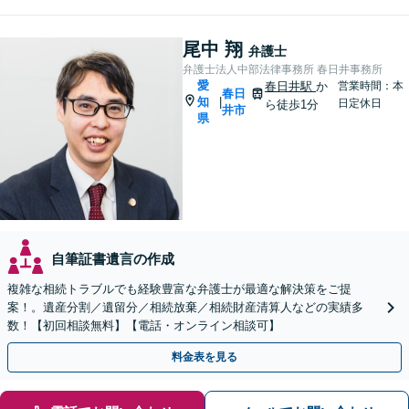
尾中 翔
弁護士
弁護士法人中部法律事務所 春日井事務所
愛
春日井駅
か
営業時間：本
春日
知
|
日定休日
ら徒歩1分
井市
県
自筆証書遺言の作成
複雑な相続トラブルでも経験豊富な弁護士が最適な解決策をご提
案！。遺産分割／遺留分／相続放棄／相続財産清算人などの実績多
数！【初回相談無料】【電話・オンライン相談可】
料金表を見る