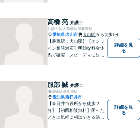
とりに合った最適な解決方法
をご提案します【事前予約で
休日・時間外対応可】
高橋 亮
弁護士
弁護士法人髙橋法律事務所
愛知県
犬山市
犬山駅
から徒歩1分
|
【最寄駅：犬山駅】【オンラ
詳細を見
イン相談対応】明朗な料金体
る
系で確実・スピーディに対応
します。離婚問題／刑事事件
／企業法務／ネット問題／労
働問題など、幅広いトラブル
に対応します。【初回相談無
服部 誠
弁護士
料】法律トラブルでお悩みの
服部誠法律事務所
方は、お気軽にご相談くださ
愛知県
春日井市
|
い。
【春日井市役所から徒歩２
詳細を見
分】【初回相談無料】困った
る
ときに気軽に相談できる法律
事務所、お客様の味方になり
事件解決まで親身にサポート
できる弁護士を目指していま