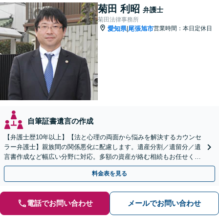
菊田 利昭
弁護士
菊田法律事務所
愛知県
尾張旭市
営業時間：本日定休日
|
自筆証書遺言の作成
【弁護士歴10年以上】【法と心理の両面から悩みを解決するカウンセ
ラー弁護士】親族間の関係悪化に配慮します。遺産分割／遺留分／遺
言書作成など幅広い分野に対応。多額の資産が絡む相続もお任せくだ
さい。【夜間・休日の相談可能】【駐車場完備】
料金表を見る
電話でお問い合わせ
メールでお問い合わせ