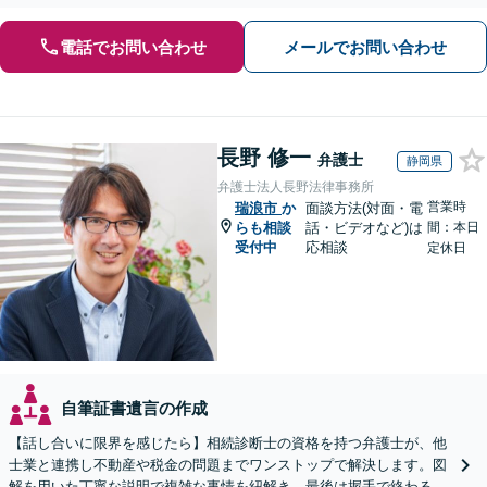
電話でお問い合わせ
メールでお問い合わせ
長野 修一
弁護士
静岡県
弁護士法人長野法律事務所
営業時
瑞浪市
か
面談方法(対面・電
らも相談
話・ビデオなど)は
間：本日
受付中
応相談
定休日
自筆証書遺言の作成
【話し合いに限界を感じたら】相続診断士の資格を持つ弁護士が、他
士業と連携し不動産や税金の問題までワンストップで解決します。図
解を用いた丁寧な説明で複雑な事情を紐解き、最後は握手で終わる円