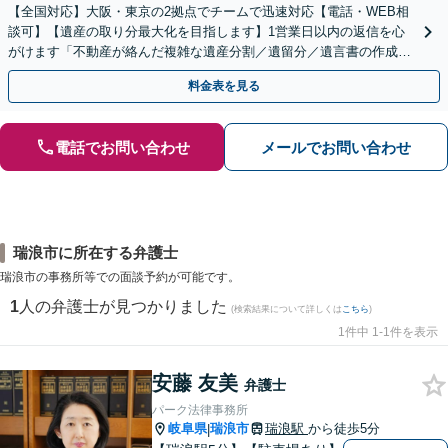
【全国対応】大阪・東京の2拠点でチームで迅速対応【電話・WEB相
談可】【遺産の取り分最大化を目指します】1営業日以内の返信を心
がけます「不動産が絡んだ複雑な遺産分割／遺留分／遺言書の作成・
執行／事業承継など、お任せください」【休日相談あり】
料金表を見る
電話でお問い合わせ
メールでお問い合わせ
瑞浪市に所在する弁護士
瑞浪市の事務所等での面談予約が可能です。
1
人の弁護士が見つかりました
(検索結果について詳しくは
こちら
)
1件中 1-1件を表示
安藤 友美
弁護士
パーク法律事務所
岐阜県
瑞浪市
瑞浪駅
から徒歩5分
|