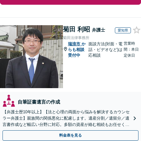
菊田 利昭
弁護士
愛知県
菊田法律事務所
営業時
瑞浪市
か
面談方法(対面・電
らも相談
話・ビデオなど)は
間：本日
受付中
応相談
定休日
自筆証書遺言の作成
【弁護士歴10年以上】【法と心理の両面から悩みを解決するカウンセ
ラー弁護士】親族間の関係悪化に配慮します。遺産分割／遺留分／遺
言書作成など幅広い分野に対応。多額の資産が絡む相続もお任せくだ
さい。【夜間・休日の相談可能】【駐車場完備】
料金表を見る