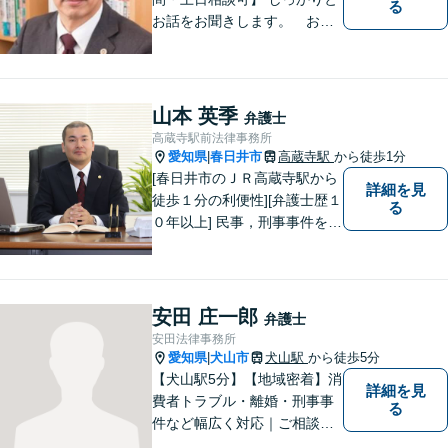
る
お話をお聞きします。 お気
軽にお立ち寄り下さい。
山本 英季
弁護士
高蔵寺駅前法律事務所
愛知県
春日井市
高蔵寺駅
から徒歩1分
|
[春日井市のＪＲ高蔵寺駅から
詳細を見
徒歩１分の利便性][弁護士歴１
る
０年以上] 民事，刑事事件を問
わず全ての案件について所長
である弁護士が責任をもって
対応。依頼者さまにとって最
善の解決となることを目指し
安田 庄一郎
弁護士
ます。 一お困り事がございま
安田法律事務所
したらお気軽にご相談下さ
愛知県
犬山市
犬山駅
から徒歩5分
|
い。
【犬山駅5分】【地域密着】消
詳細を見
費者トラブル・離婚・刑事事
る
件など幅広く対応｜ご相談者
のお話を丁寧に伺い、一人ひ