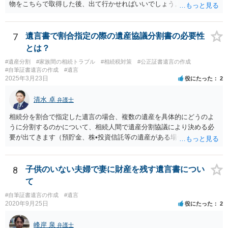
物をこちらで取得した後、出て行かせればいいでしょう。 建物の固定
資産税については、持分に応じた負担が考えられますが、時効にかか
っていない部分については請求すればいいと思います。 なお、家賃に
ついては、お父様自身が遺産分割手続をしなかったのですから、あき
7
遺言書で割合指定の際の遺産協議分割書の必要性
らめるしかないと思います。
とは？
#遺産分割
#家族間の相続トラブル
#相続税対策
#公正証書遺言の作成
#自筆証書遺言の作成
#遺言
2025年3月23日
役にたった
2
清水 卓
弁護士
相続分を割合で指定した遺言の場合、複数の遺産を具体的にどうのよ
うに分割するのかについて、相続人間で遺産分割協議により決める必
要が出てきます（預貯金、株•投資信託等の遺産がある場合に、どの遺
産についても相続分の割合で分けるのか、預貯金はある相続人に、株•
投資信託は他の相続人にというような分け方をするのか等について
は、相続人間で遺産分割協議により決める必要があります）。
8
子供のいない夫婦で妻に財産を残す遺言書につい
て
#自筆証書遺言の作成
#遺言
2020年9月25日
役にたった
2
峰岸 泉
弁護士