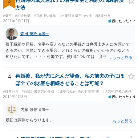
3
再婚時の成人連れ子の名字変更と相続の悩み解決
と ・今後一切の連絡をしてこないでほしいこと ・連絡を継続してくる
方法
ようであれば警察への通報や法的措置も辞さないこと などを記載した
#遺言
#相続放棄
#口座凍結解除
#自筆証書遺言の作成
#財産分与
書面を発送してもらうことがよろしいように思います。
2021年2月21日
役にたった
7
森田 英樹
弁護士
養子縁組や戸籍、名字を変えるなどの手続きは弁護士さんにお願いで
きるのか、お願いできる場合、どれくらいの費用がかかるのかなども
知りたいです。 ・・・可能です。費用については 弁護士と直接面談
の上 内容を確認し 協議の上個別に契約によって決まることになっ
ています。 やはり、成人した子のことまでごちゃごちゃ考えず、自分
の事だけ考えるべきなのでしょうか ・・・お子さんの事をまで含め良
4
再婚後、私が先に死んだ場合、私の前夫の子にほ
い解決案があればお悩みになるのは当然と言えば当然のことです。 彼
ぼ全ての財産を相続させることは可能？
と親子関係を結びたいと思っているが、名字は変えたくない・・・養
#財産分与
#自筆証書遺言の作成
#成年後見(生前の財産管理)
#遺言執行者の選任
子縁組の必要があり 氏も変更することになります。 しかし 彼は成人
2019年9月3日
役にたった
4
しているとは言え、自分の子と私の連れ子、全て平等にしたいと希
望。もちろん私もそうできればと思います。 ・・・婚姻前の契約 あ
内藤 政信
弁護士
るいは 遺言書などで その意思を実現する方法はあります。 弁護
士に相談してみてください。
最初は調停からやります。