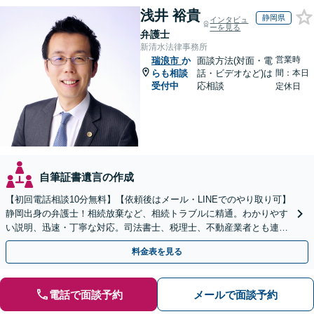
浅井 裕貴
静岡県
インタビュ
ーを見る
弁護士
新清水法律事務所
営業時
瑞浪市
か
面談方法(対面・電
らも相談
話・ビデオなど)は
間：本日
受付中
応相談
定休日
自筆証書遺言の作成
【初回電話相談10分無料】【依頼後はメール・LINEでのやり取り可】
静岡出身の弁護士！相続放棄など、相続トラブルに精通。わかりやす
い説明、迅速・丁寧な対応。司法書士、税理士、不動産業者とも連携
し、遺産相続をトータルサポート【完全個室相談】
料金表を見る
電話で面談予約
メールで面談予約