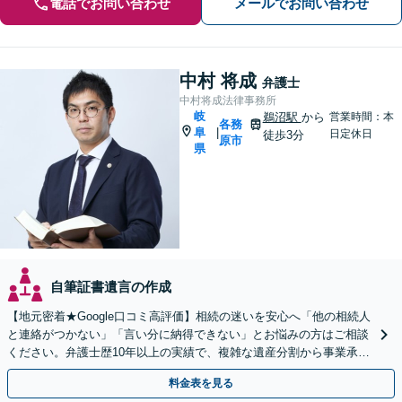
電話でお問い合わせ
メールでお問い合わせ
中村 将成
弁護士
中村将成法律事務所
岐
鵜沼駅
から
営業時間：本
各務
阜
|
日定休日
徒歩3分
原市
県
自筆証書遺言の作成
【地元密着★Google口コミ高評価】相続の迷いを安心へ「他の相続人
と連絡がつかない」「言い分に納得できない」とお悩みの方はご相談
ください。弁護士歴10年以上の実績で、複雑な遺産分割から事業承継
まで幅広く対応【休日・夜間相談可｜駐車場あり】
料金表を見る