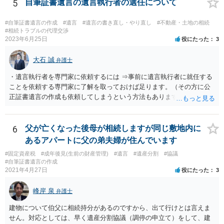
5
自筆証書遺言の遺言執行者の選任について
#自筆証書遺言の作成
#遺言
#遺言の書き直し・やり直し
#不動産・土地の相続
#相続トラブルの代理交渉
2023年6月25日
役にたった
3
大石 誠
弁護士
・遺言執行者を専門家に依頼するには ⇒事前に遺言執行者に就任する
ことを依頼する専門家に了解を取っておけば足ります。（その方に公
正証書遺言の作成も依頼してしまうという方法もあります） 事前に了
解を取るだけであれば、契約は不要ですし、契約料を払う必要もあり
ません。 遺言執行者に就任し、遺言執行が完了したときの報酬だけ、
弁護士費用としてかかります。 ・亡くなった際に、法務局に預けた自
6
父が亡くなった後母が相続しますが同じ敷地内に
筆証書遺言の存在を親族がなかったものにされる可能性 ⇒自筆の遺言
あるアパートに父の弟夫婦が住んでいます
書を法務局に保管した場合、死亡後、法務局に遺言書の有無を照会す
#固定資産税
#成年後見(生前の財産管理)
#遺言
#遺産分割
#協議
ることになりますので、「法務局に預けた自筆証書遺言の存在を親族
#自筆証書遺言の作成
がなかったもの」にすることはできません。 存在をなかったものにす
2021年4月27日
役にたった
3
るというよりも、遺言の効力を争う（遺言は無効だ）と主張する場合
がありえますが、その予防方法は、遺言者と面談してみないと判断が
峰岸 泉
弁護士
難しいです。
建物について伯父に相続持分があるのですから、出て行けとは言えま
せん。対応としては、早く遺産分割協議（調停の申立て）をして、建