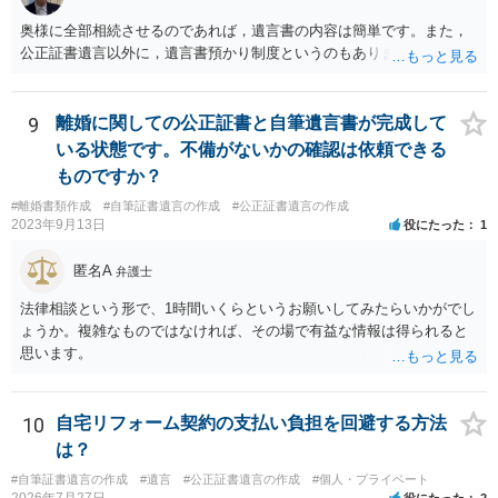
奥様に全部相続させるのであれば，遺言書の内容は簡単です。また，
公正証書遺言以外に，遺言書預かり制度というのもあります。
9
離婚に関しての公正証書と自筆遺言書が完成して
いる状態です。不備がないかの確認は依頼できる
ものですか？
#離婚書類作成
#自筆証書遺言の作成
#公正証書遺言の作成
2023年9月13日
役にたった
1
匿名A
弁護士
法律相談という形で、1時間いくらというお願いしてみたらいかがでし
ょうか。複雑なものではなければ、その場で有益な情報は得られると
思います。
10
自宅リフォーム契約の支払い負担を回避する方法
は？
#自筆証書遺言の作成
#遺言
#公正証書遺言の作成
#個人・プライベート
2026年7月27日
役にたった
2