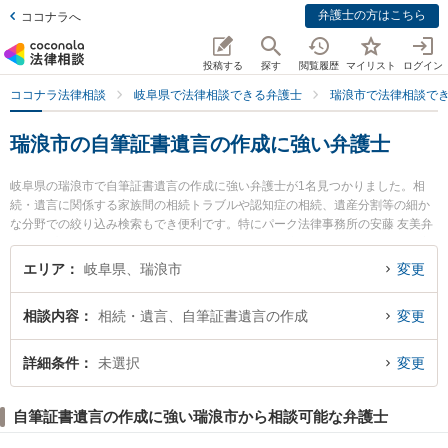
弁護士の方はこちら
ココナラへ
投稿する
探す
閲覧履歴
マイリスト
ログイン
ココナラ法律相談
岐阜県で法律相談できる弁護士
瑞浪市で法律相談で
瑞浪市の自筆証書遺言の作成に強い弁護士
岐阜県の瑞浪市で自筆証書遺言の作成に強い弁護士が1名見つかりました。相
続・遺言に関係する家族間の相続トラブルや認知症の相続、遺産分割等の細か
な分野での絞り込み検索もでき便利です。特にパーク法律事務所の安藤 友美弁
護士のプロフィール情報や弁護士費用、強みなどが注目されています。『瑞浪
市で土日や夜間に発生した自筆証書遺言の作成のトラブルを今すぐに弁護士に
エリア
岐阜県、瑞浪市
変更
相談したい』『自筆証書遺言の作成のトラブル解決の実績豊富な近くの弁護士
を検索したい』『初回相談無料で自筆証書遺言の作成を法律相談できる瑞浪市
相談内容
相続・遺言、自筆証書遺言の作成
変更
内の弁護士に相談予約したい』などでお困りの相談者さんにおすすめです。
詳細条件
未選択
変更
自筆証書遺言の作成に強い瑞浪市から相談可能な弁護士