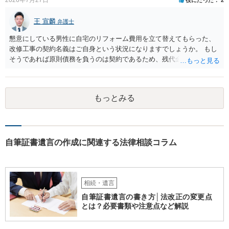
王 宣麟
弁護士
懇意にしている男性に自宅のリフォーム費用を立て替えてもらった、
改修工事の契約名義はご自身という状況になりますでしょうか。 もし
そうであれば原則債務を負うのは契約であるため、残代金を捻出して
もらうよう約束した男性に支払いをお願いするしかないように思われ
ます。 入籍した場合でも、原則契約者が単独で全ての債務を負うこと
には変わりがありません。 なかなか対応に難しい案件であり、公開の
もっとみる
場でアドバイスを行うのも限界があるように思われますので、資料等
を持参のうえ個別に弁護士に相談されることをお勧めします。
自筆証書遺言の作成に関連する法律相談コラム
相続・遺言
自筆証書遺言の書き方│法改正の変更点
とは？必要書類や注意点など解説