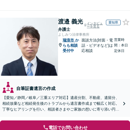
渡邉 義光
愛知県
インタビュ
ーを見る
弁護士
よしみつ法律事務所
営業時
瑞浪市
か
面談方法(対面・電
らも相談
話・ビデオなど)は
間：本日
受付中
応相談
定休日
自筆証書遺言の作成
【愛知／静岡／岐阜／三重エリア対応】遺産分割、不動産、遺留分、
相続放棄など相続発生後のトラブルから遺言書作成まで幅広く対応。
丁寧なヒアリングを行い、相談者さまやご家族の想いに寄り添い円滑
な解決へ導きます【オンライン面談OK】【休日相談可】
電話でお問い合わせ