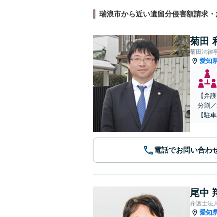
瑞浪市から近い遺留分侵害額請求・
菊田 
菊田法律
愛知
【弁護
分割／
【駐車
電話でお問い合わ
尾中 
弁護士法
愛知