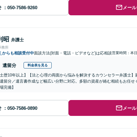
せ
メール
利昭
弁護士
事務所
市
からも相談受付中
面談方法(対面・電話・ビデオなど)は応相談
営業時間：本
遺留分
料金表を見る
士歴10年以上】【法と心理の両面から悩みを解決するカウンセラー弁護士】
遺留分／遺言書作成など幅広い分野に対応。多額の資産が絡む相続もお任せ
場完備】
せ
メール