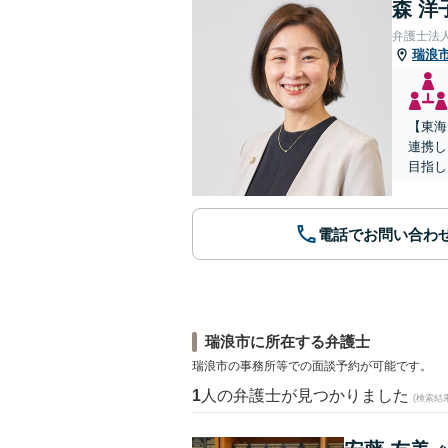
森 洋
弁護士法
瑞浪
【東海
連携し
目指し
電話でお問い合わ
瑞浪市に所在する弁護士
瑞浪市の事務所等での面談予約が可能です。
1
人の弁護士が見つかりました
(検索結