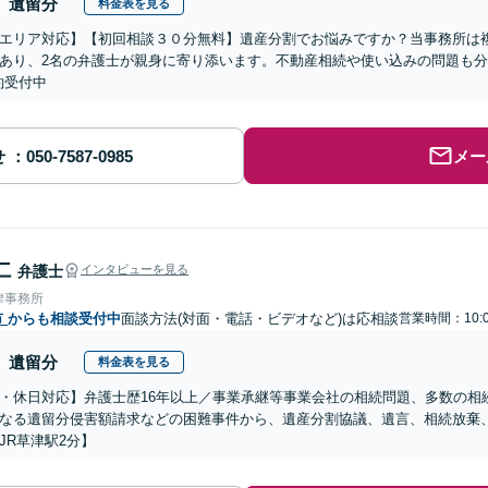
遺留分
料金表を見る
エリア対応】【初回相談３０分無料】遺産分割でお悩みですか？当事務所は複
あり、2名の弁護士が親身に寄り添います。不動産相続や使い込みの問題も分か
約受付中
せ
メー
仁
弁護士
インタビューを見る
律事務所
市
からも相談受付中
面談方法(対面・電話・ビデオなど)は応相談
営業時間：10:0
遺留分
料金表を見る
・休日対応】弁護士歴16年以上／事業承継等事業会社の相続問題、多数の相
なる遺留分侵害額請求などの困難事件から、遺産分割協議、遺言、相続放棄
JR草津駅2分】