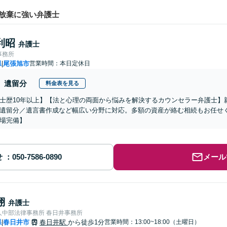
放棄に強い弁護士
利昭
弁護士
事務所
県
尾張旭市
営業時間：本日定休日
|
遺留分
料金表を見る
士歴10年以上】【法と心理の両面から悩みを解決するカウンセラー弁護士】
遺留分／遺言書作成など幅広い分野に対応。多額の資産が絡む相続もお任せ
場完備】
せ
メール
翔
弁護士
人中部法律事務所 春日井事務所
県
春日井市
春日井駅
から徒歩1分
営業時間：13:00~18:00（土曜日）
|