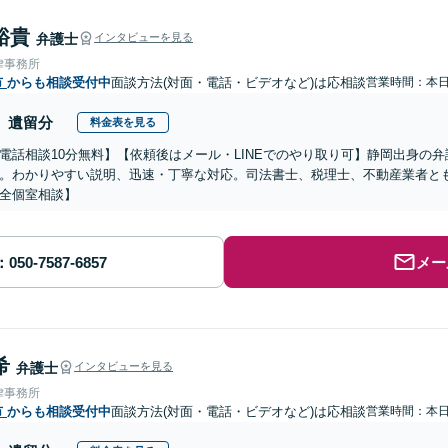
裕貴
弁護士
インタビューを見る
律事務所
市
からも相談受付中
面談方法(対面・電話・ビデオなど)は応相談
営業時間：本
遺留分
料金表を見る
電話相談10分無料】【依頼後はメール・LINEでのやり取り可】静岡出身の
。わかりやすい説明、迅速・丁寧な対応。司法書士、税理士、不動産業者と
全個室相談】
メー
希
弁護士
インタビューを見る
律事務所
市
からも相談受付中
面談方法(対面・電話・ビデオなど)は応相談
営業時間：本