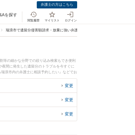
弁護士の方はこちら
&Aを探す
閲覧履歴
マイリスト
ログイン
瑞浪市で遺留分侵害額請求・放棄に強い弁護士
分割等の細かな分野での絞り込み検索もでき便利
や夜間に発生した遺留分のトラブルを今すぐに
る瑞浪市内の弁護士に相談予約したい』などでお
変更
変更
変更