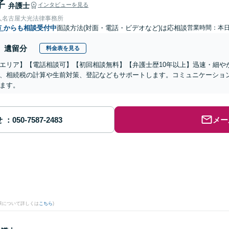
子
弁護士
インタビューを見る
人名古屋大光法律事務所
市
からも相談受付中
面談方法(対面・電話・ビデオなど)は応相談
営業時間：本
遺留分
料金表を見る
エリア】【電話相談可】【初回相談無料】【弁護士歴10年以上】迅速・細や
、相続税の計算や生前対策、登記などもサポートします。コミュニケーショ
ます。
せ
メー
果について詳しくは
こちら
)