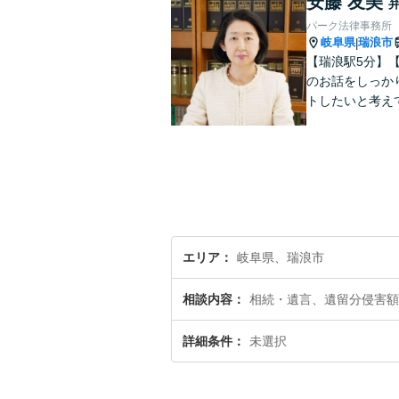
安藤 友美
パーク法律事務所
岐阜県
瑞浪市
|
【瑞浪駅5分】
のお話をしっか
トしたいと考え
エリア
岐阜県、瑞浪市
相談内容
相続・遺言、遺留分侵害額
詳細条件
未選択