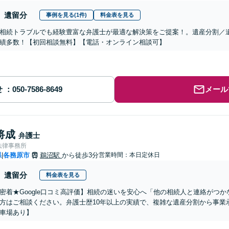
遺留分
事例を見る(1件)
料金表を見る
相続トラブルでも経験豊富な弁護士が最適な解決策をご提案！。遺産分割／
績多数！【初回相談無料】【電話・オンライン相談可】
せ
メール
将成
弁護士
法律事務所
県
各務原市
鵜沼駅
から徒歩3分
営業時間：本日定休日
|
遺留分
料金表を見る
密着★Google口コミ高評価】相続の迷いを安心へ「他の相続人と連絡がつ
方はご相談ください。弁護士歴10年以上の実績で、複雑な遺産分割から事業
車場あり】