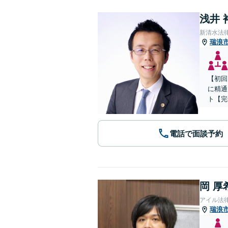
浅井 
新清水法
瑞浪
【初回
に精通
ト【完
電話で面談予約
岡 厚
アイル法
瑞浪