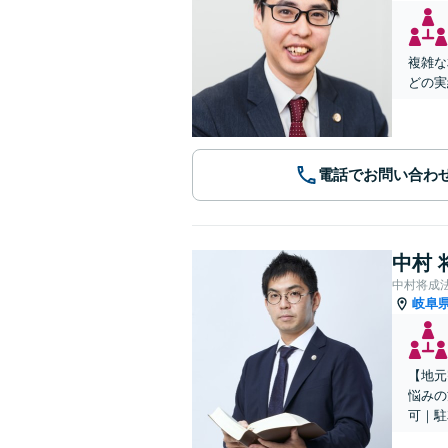
複雑な
どの実
電話でお問い合わ
中村 
中村将成
岐阜
【地元
悩みの
可｜駐