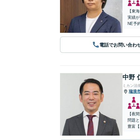
【東海
実績が
NE予
電話でお問い合わ
中野 
ミカン法
瑞浪
【夜間
問題と
豊富【