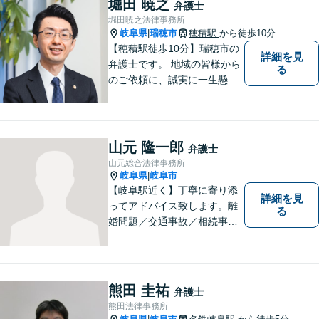
堀田 暁之
弁護士
堀田暁之法律事務所
岐阜県
瑞穂市
穂積駅
から徒歩10分
|
【穂積駅徒歩10分】瑞穂市の
詳細を見
弁護士です。 地域の皆様から
る
のご依頼に、誠実に一生懸命
に取り組みます。2015年の弁
護士登録以来、刑事事件や交
通事故・慰謝料・借金問題を
はじめとする民事事件に対応
山元 隆一郎
弁護士
してきました。お気軽にお電
山元総合法律事務所
話ください【駐車場完備】
岐阜県
岐阜市
|
【岐阜駅近く】丁寧に寄り添
詳細を見
ってアドバイス致します。離
る
婚問題／交通事故／相続事件
／労働問題／借金問題など、
幅広く対応可能。【地域に根
ざした弁護士】難解な事件に
対応するため、必要な場合に
熊田 圭祐
弁護士
は他事務所の弁護士と連携し
熊田法律事務所
ます。ご相談下さい。