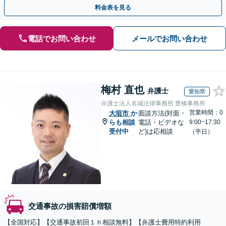
療に専念できるようサポートいたします。
料金表を見る
電話でお問い合わせ
メールでお問い合わせ
梅村 直也
弁護士
愛知県
弁護士法人名城法律事務所 豊橋事務所
営業時間：0
大垣市
か
面談方法(対面・
らも相談
電話・ビデオな
9:00~17:30
受付中
ど)は応相談
（平日）
交通事故の損害賠償増額
【全国対応】【交通事故初回１ｈ相談無料】【弁護士費用特約利用