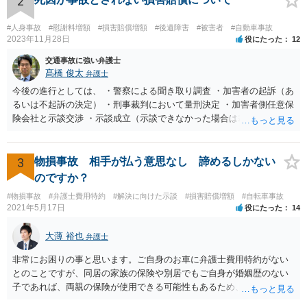
2
れになると思います。 ＞3、仮執行と言う事は保護費を差押えられる
のでしょうか？ 口座に残高がない場合、動産執行などもされるのでし
#人身事故
#慰謝料増額
#損害賠償増額
#後遺障害
#被害者
#自動車事故
ょうか？ 保護費自体は差し押さえることが出来ませんが、保護費が入
2023年11月28日
役にたった
12
金される口座は特に差押えが禁止されているわけではないので、差押
交通事故に強い弁護士
えを受けてしまう可能性はあります。 なお、動産執行については、換
髙橋 俊太
弁護士
価可能なものがなければ不奏功に終わると思います。
今後の進行としては、 ・警察による聞き取り調査 ・加害者の起訴（あ
るいは不起訴の決定） ・刑事裁判において量刑決定 ・加害者側任意保
険会社と示談交渉 ・示談成立（示談できなかった場合は裁判） となり
ます。なお、警察では、お母様の生前のご様子やご遺族の被害感情、
加害者に対する処罰感情など尋ねられるはずですので、率直にお答え
になるとよいと思います。
3
物損事故 相手が払う意思なし 諦めるしかない
のですか？
#物損事故
#弁護士費用特約
#解決に向けた示談
#損害賠償増額
#自転車事故
2021年5月17日
役にたった
14
大薄 裕也
弁護士
非常にお困りの事と思います。ご自身のお車に弁護士費用特約がない
とのことですが、同居の家族の保険や別居でもご自身が婚姻歴のない
子であれば、両親の保険が使用できる可能性もあるため、まだ確認し
てないようであれば、ご確認されると良いかと思います。 弁護士費用