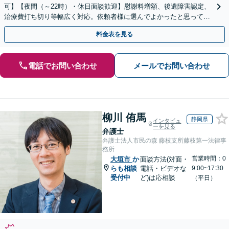
可】【夜間（～22時）・休日面談歓迎】慰謝料増額、後遺障害認定、
治療費打ち切り等幅広く対応。依頼者様に選んでよかったと思っても
らえるよう尽力します。ぜひご相談ください。
料金表を見る
電話でお問い合わせ
メールでお問い合わせ
柳川 侑馬
静岡県
インタビュ
ーを見る
弁護士
弁護士法人市民の森 藤枝支所藤枝第一法律事
務所
営業時間：0
大垣市
か
面談方法(対面・
らも相談
電話・ビデオな
9:00~17:30
受付中
ど)は応相談
（平日）