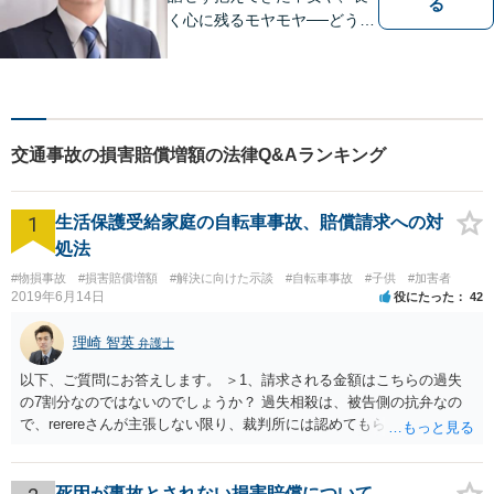
る
く心に残るモヤモヤ──どうぞ
安心してお聞かせください。
あなたの想いに丁寧に寄り添
いながら、これからの一歩を
一緒に見つけていきます。
【丁寧なヒアリング】【地域
交通事故の損害賠償増額の法律Q&Aランキング
密着型の法律事務所】
1
生活保護受給家庭の自転車事故、賠償請求への対
処法
#物損事故
#損害賠償増額
#解決に向けた示談
#自転車事故
#子供
#加害者
2019年6月14日
役にたった
42
理崎 智英
弁護士
以下、ご質問にお答えします。 ＞1、請求される金額はこちらの過失
の7割分なのではないのでしょうか？ 過失相殺は、被告側の抗弁なの
で、rerereさんが主張しない限り、裁判所には認めてもらえません。
そのため、こちらの過失が７割だとお考えなのであれば、訴訟でもそ
のように主張する必要があります。 ＞2、毎月数千円の支払いを認め
てもらえない場合はどうなるのでしょうか？ 判決→強制執行という流
死因が事故とされない損害賠償について