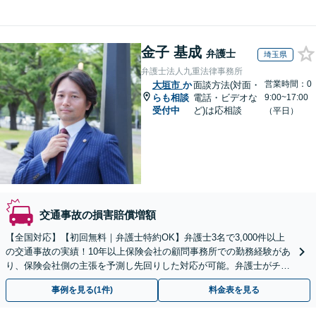
金子 基成
弁護士
埼玉県
弁護士法人九重法律事務所
営業時間：0
大垣市
か
面談方法(対面・
らも相談
電話・ビデオな
9:00~17:00
受付中
ど)は応相談
（平日）
交通事故の損害賠償増額
【全国対応】【初回無料｜弁護士特約OK】弁護士3名で3,000件以上
の交通事故の実績！10年以上保険会社の顧問事務所での勤務経験があ
り、保険会社側の主張を予測し先回りした対応が可能。弁護士がチー
ムとなり示談交渉、休業損害、後遺障害等に対応。
事例を見る(1件)
料金表を見る