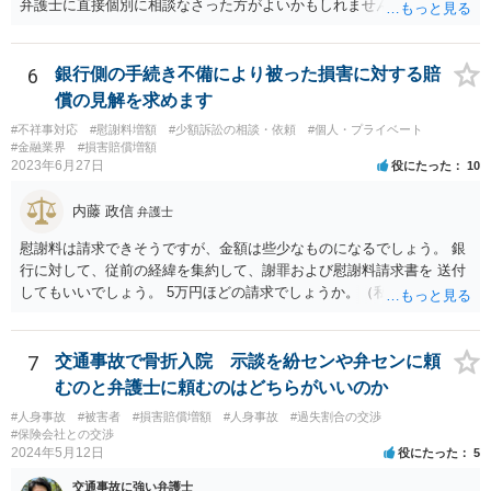
弁護士に直接個別に相談なさった方がよいかもしれません。 （なお、
既に自主退職により労働契約が終了していて、損害賠償金を分割で支
払うという約束なのであれば、支払計画のリスケジュールの可否につ
いて検討するだけということにはなるはずです。）
6
銀行側の手続き不備により被った損害に対する賠
償の見解を求めます
#不祥事対応
#慰謝料増額
#少額訴訟の相談・依頼
#個人・プライベート
#金融業界
#損害賠償増額
2023年6月27日
役にたった
10
内藤 政信
弁護士
慰謝料は請求できそうですが、金額は些少なものになるでしょう。 銀
行に対して、従前の経緯を集約して、謝罪および慰謝料請求書を 送付
してもいいでしょう。 5万円ほどの請求でしょうか。（私見）
7
交通事故で骨折入院 示談を紛センや弁センに頼
むのと弁護士に頼むのはどちらがいいのか
#人身事故
#被害者
#損害賠償増額
#人身事故
#過失割合の交渉
#保険会社との交渉
2024年5月12日
役にたった
5
交通事故に強い弁護士