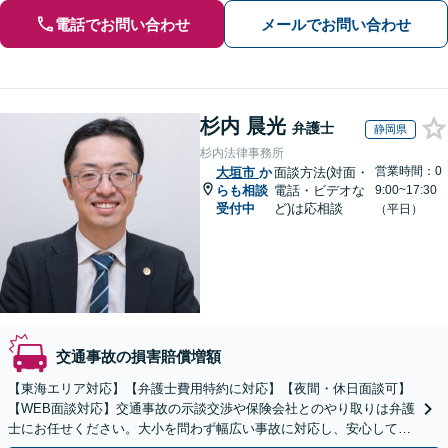
電話でお問い合わせ
メールでお問い合わせ
杉内 晨光
弁護士
静岡県
杉内法律事務所
営業時間：0
大垣市
か
面談方法(対面・
らも相談
電話・ビデオな
9:00~17:30
受付中
ど)は応相談
（平日）
交通事故の損害賠償増額
【東海エリア対応】【弁護士費用特約に対応】【夜間・休日面談可】
【WEB面談対応】交通事故の示談交渉や保険会社とのやり取りは弁護
士にお任せください。大小を問わず幅広い事故に対応し、安心して治