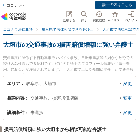
弁護士の方はこちら
ココナラへ
投稿する
探す
閲覧履歴
マイリスト
ログイン
ココナラ法律相談
岐阜県で法律相談できる弁護士
大垣市で法律相談で
大垣市の交通事故の損害賠償増額に強い弁護士
交通事故に関係する自動車事故やバイク事故、自転車事故等の細かな分野での
絞り込み検索もでき便利です。特に各弁護士のプロフィール情報や弁護士費
用、強みなどが注目されています。『大垣市で土日や夜間に発生した交通事故
の損害賠償増額のトラブルを今すぐに弁護士に相談したい』『交通事故の損害
賠償増額のトラブル解決の実績豊富な近くの弁護士を検索したい』『初回相談
エリア
岐阜県、大垣市
変更
無料で交通事故の損害賠償増額を法律相談できる大垣市内の弁護士に相談予約
したい』などでお困りの相談者さんにおすすめです。
相談内容
交通事故、損害賠償増額
変更
詳細条件
未選択
変更
損害賠償増額に強い大垣市から相談可能な弁護士