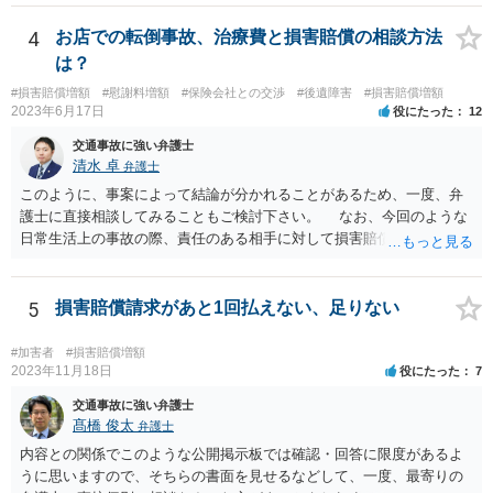
特約がない場合の対応についてですが、まずは民事調停という手続き
を利用することも手かと思います。訴訟の手続きよりも話し合いを重
4
お店での転倒事故、治療費と損害賠償の相談方法
視したものであり、書類を作る作業も頻繁には要求されないため、ご
は？
質問者様の状況を踏まえるとおすすめできる手続きかと考えます。具
#損害賠償増額
#慰謝料増額
#保険会社との交渉
#後遺障害
#損害賠償増額
体的な利用方法に関しては、管轄の裁判所に問い合わせいただければ
2023年6月17日
役にたった
12
教えてもらえると思います（https://www.courts.go.jp/fukuoka/saiban/
madoguti_kani/index.html）。 以上、ご参考いただけますと幸いです。
交通事故に強い弁護士
清水 卓
弁護士
このように、事案によって結論が分かれることがあるため、一度、弁
護士に直接相談してみることもご検討下さい。 なお、今回のような
日常生活上の事故の際、責任のある相手に対して損害賠償請求する際
の弁護士費用がご加入の保険から出る特約が付いている場合がありま
す（ご自宅の火災保険や自動車の任意保険等を確認してみて下さい。
加入したつもりがなくても、確認してみたら付いていたということが
5
損害賠償請求があと1回払えない、足りない
ありますので）。
#加害者
#損害賠償増額
2023年11月18日
役にたった
7
交通事故に強い弁護士
髙橋 俊太
弁護士
内容との関係でこのような公開掲示板では確認・回答に限度があるよ
うに思いますので、そちらの書面を見せるなどして、一度、最寄りの