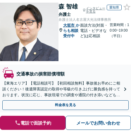
森 智雄
愛知県
インタビュー
を見る
弁護士
弁護士法人名古屋大光法律事務所
営業時間：1
大垣市
か
面談方法(対面・
らも相談
電話・ビデオな
0:00~19:00
受付中
ど)は応相談
（平日）
交通事故の損害賠償増額
【東海エリア】【電話相談可】【初回相談無料】事故後お早めにご相
談ください！後遺障害認定の取得や等級の引き上げに勝負感を持って
おります。状況に応じ、事故現場での調査や通院の付き添いなどもサ
ポート。弁護士費用特約を利用可能【休日・夜間面談可】
料金表を見る
電話で面談予約
メールでお問い合わせ