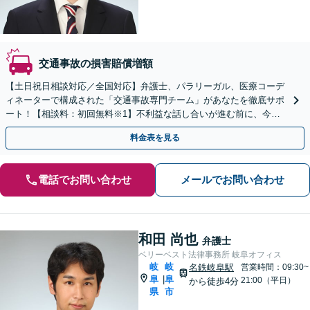
交通事故の損害賠償増額
【土日祝日相談対応／全国対応】弁護士、パラリーガル、医療コーデ
ィネーターで構成された「交通事故専門チーム」があなたを徹底サポ
ート！【相談料：初回無料※1】不利益な話し合いが進む前に、今す
ぐ相談！
料金表を見る
電話でお問い合わせ
メールでお問い合わせ
和田 尚也
弁護士
ベリーベスト法律事務所 岐阜オフィス
岐
岐
名鉄岐阜駅
営業時間：09:30~
阜
阜
|
21:00（平日）
から徒歩4分
県
市