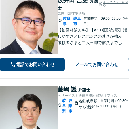
坂井田 吉史
弁護
インタビューを見
る
士
坂井田法律事務所
岐阜
岐阜
営業時間：09:00~18:00（平
|
県
市
日）
【初回相談無料】【WEB面談対応】話
しやすさとレスポンスの速さが強み！
依頼者さまと二人三脚で解決までしっ
かりとサポート。心の奥底にある不安
や希望を丁寧に汲み取り、最適な道筋
を一緒に見出します。お悩みの方はぜ
電話でお問い合わせ
メールでお問い合わせ
ひご相談ください【柔軟な費用体系】
藤嶋 護
弁護士
ベリーベスト法律事務所 岐阜オフィス
岐
岐
名鉄岐阜駅
営業時間：09:30~
阜
阜
|
21:00（平日）
から徒歩4分
県
市