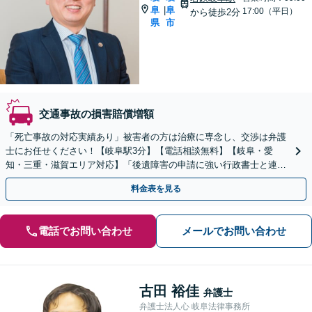
阜
阜
|
17:00（平日）
から徒歩2分
県
市
交通事故の損害賠償増額
「死亡事故の対応実績あり」被害者の方は治療に専念し、交渉は弁護
士にお任せください！【岐阜駅3分】【電話相談無料】【岐阜・愛
知・三重・滋賀エリア対応】「後遺障害の申請に強い行政書士と連
携」「示談金無料診断サービスあり」【休日・夜間面談可】
料金表を見る
電話でお問い合わせ
メールでお問い合わせ
古田 裕佳
弁護士
弁護士法人心 岐阜法律事務所