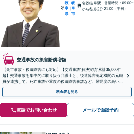
岐
岐
名鉄岐阜駅
営業時間：09:00~
阜
阜
|
21:00（平日）
から徒歩2分
県
市
交通事故の損害賠償増額
【死亡事故・後遺障害にも対応】【交通事故“解決実績”累計35,000件
超】交通事故を集中的に取り扱う弁護士と、後遺障害認定機関の元職
員が連携して、死亡事故や重度の後遺障害事故など、難易度の高い事
案についても対応させていただきます。
料金表を見る
電話でお問い合わせ
メールで面談予約