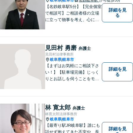
岐阜県
岐阜市
名鉄岐阜駅
から徒歩5分
|
【名鉄岐阜駅5分】【完全個室
詳細を見
で相談可】ご相談者様の立場
る
に立って物事を考え、心に寄
り添って解決に導くことを大
切にしています。法律問題は
お早めの相談が納得のいく解
決への第一歩です。小さな問
見田村 勇磨
弁護士
題から大きな問題まで、お気
見田村法律事務所
軽にご相談ください。
岐阜県
岐阜市
|
【まずはお気軽にご相談下さ
詳細を見
い！】【駐車場完備】じっく
る
りとお話しを伺うことをモッ
トーにしております。
林 寛太郎
弁護士
林寛太郎法律事務所
岐阜県
岐阜市
|
【最寄り駅JR岐阜駅】誰にも
詳細を見
話せず抱えてきた不安や、長