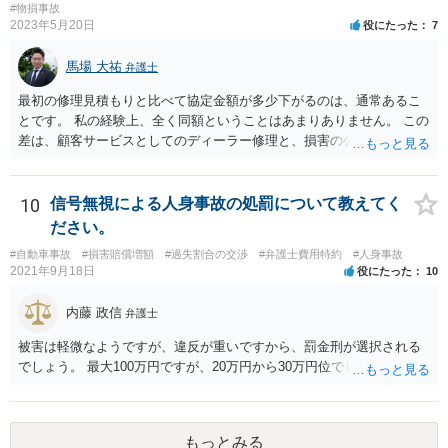
#物損事故
あるなら、こちらに勝ち目が（ネットでお書きいただいた事情を読む
2023年5月20日
役にたった
7
限りですが）あると思います。
馬場 大祐
弁護士
最初の修理見積もりと比べて協定金額が多少下がるのは、通常あるこ
とです。 私の経験上、全く同額ということはあまりありません。 この
差は、顧客サービスとしてのディーラー修理と、損害の公平な分担と
しての損害算定（協定）の違いにより必然的に生じるものかと思いま
す。 ですので、もらえる賠償額は協定額が基準になってしまいます。
なお、協定（減額）に応じたのは修理工場の方ですので、修理見積も
10
信号無視による人身事故の処罰について教えてく
りと比較して工賃など下げているところがあれば、返金を交渉してみ
ださい。
てもよいかもしれませんね。 ただ、法的な権利に基づいて当然に減額
#自動車事故
#損害賠償増額
#過失割合の交渉
#弁護士費用特約
#人身事故
を請求できるものではないので、確実に減額できるとは言い切れない
2021年9月18日
役にたった
10
点にご留意ください。 実際にかかった費用を聞く保険会社の質問の趣
旨は、文脈が分かりませんので、ちょっと分かりかねてしまいます。
内藤 政信
弁護士
ひょっとしたら修理工場が「盛っている」可能性を疑っているかもし
れませんね。 保険会社は、協定金額×相手の過失割合％の算式で支払
被害は軽微なようですが、違反が重いですから、罰金刑が選択される
われた金額で淡々と賠償するのみです。
でしょう。 最大100万円ですが、20万円から30万円位でしょうか。
もっとみる