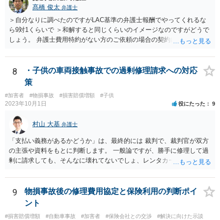
髙橋 俊太
弁護士
＞自分なりに調べたのですがLAC基準の弁護士報酬でやってくれるな
ら9対1くらいで ＞和解すると同じくらいのイメージなのですがどうで
しょう。 弁護士費用特約がない方のご依頼の場合の契約内容などは各
事務所の報酬基準によって区々かと思われます。 ＞あと紛センや弁セ
ンで最初から10対0を主張したり期待するのは難しいのでしょうか。
＞1か2は譲らないとセンターとしても無理とかやりたくないとかある
8
・子供の車両接触事故での過剰修理請求への対応
のでしょうか。 私見では、そのようなことはないように思います。紛
策
セン等においても、基本的には、損害論も責任論も裁判所と同じよう
#加害者
#物損事故
#損害賠償増額
#子供
な視点で解決が目指されることになります。
2023年10月1日
役にたった
9
村山 大基
弁護士
「支払い義務があるかどうか」は、最終的には 裁判で、裁判官が双方
の主張や資料をもとに判断します。 一般論ですが、勝手に修理して過
剰に請求しても、そんなに壊れてないでしょ、レンタカーもいらない
でしょ、ということで 言い分通りの請求が認められない可能性はあり
ます。 有利かどうか、というご質問は抽象的すぎるというか、何を基
準に回答すればいいのかわからないので 回答が難しいです。 ネット上
9
物損事故後の修理費用協定と保険利用の判断ポイ
で、資料も見ていない中の回答でよければ、 相手からすると３５万円
ント
請求するには３５万円損害出てますよね、というのを裁判で証明しな
#損害賠償増額
#自動車事故
#加害者
#保険会社との交渉
#解決に向けた示談
いといけないので、 反論となる証拠（３万ぐらいの見積もりとか）が