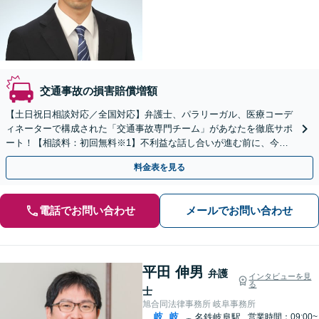
交通事故の損害賠償増額
【土日祝日相談対応／全国対応】弁護士、パラリーガル、医療コーデ
ィネーターで構成された「交通事故専門チーム」があなたを徹底サポ
ート！【相談料：初回無料※1】不利益な話し合いが進む前に、今す
ぐ相談！
料金表を見る
電話でお問い合わせ
メールでお問い合わせ
平田 伸男
弁護
インタビューを見
る
士
旭合同法律事務所 岐阜事務所
岐
岐
名鉄岐阜駅
営業時間：09:00~