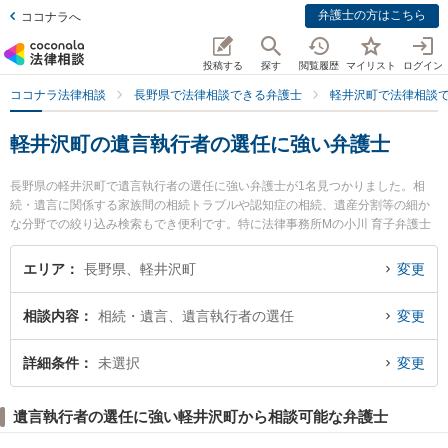
弁護士の方はこちら
ココナラへ
投稿する
探す
閲覧履歴
マイリスト
ログイン
ココナラ法律相談
長野県で法律相談できる弁護士
軽井沢町で法律相談
軽井沢町の遺言執行者の選任に強い弁護士
長野県の軽井沢町で遺言執行者の選任に強い弁護士が1名見つかりました。相
続・遺言に関係する家族間の相続トラブルや認知症の相続、遺産分割等の細か
な分野での絞り込み検索もでき便利です。特に法律事務所Mの小川 育子弁護士
のプロフィール情報や弁護士費用、強みなどが注目されています。『軽井沢町
で土日や夜間に発生した遺言執行者の選任のトラブルを今すぐに弁護士に相談
エリア
長野県、軽井沢町
変更
したい』『遺言執行者の選任のトラブル解決の実績豊富な近くの弁護士を検索
したい』『初回相談無料で遺言執行者の選任を法律相談できる軽井沢町内の弁
相談内容
相続・遺言、遺言執行者の選任
変更
護士に相談予約したい』などでお困りの相談者さんにおすすめです。
詳細条件
未選択
変更
遺言執行者の選任に強い軽井沢町から相談可能な弁護士