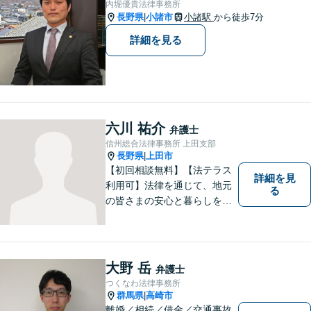
内堀優貴法律事務所
長野県
小諸市
小諸駅
から徒歩7分
|
詳細を見る
六川 祐介
弁護士
信州総合法律事務所 上田支部
長野県
上田市
|
【初回相談無料】【法テラス
詳細を見
利用可】法律を通じて、地元
る
の皆さまの安心と暮らしを全
力でサポートいたします！お
一人で抱え込まず、まずはあ
なたのお悩みをお聞かせくだ
さい。どのようなご相談でも
大野 岳
弁護士
真摯に向き合い、解決まで全
つくなわ法律事務所
力で伴走します。【地域密着
群馬県
高崎市
|
型の法律事務所】
離婚／相続／借金／交通事故