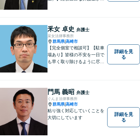
件の解決をサポートします。
ご依頼者様の悩みやお気持ち
に 共感しつつ、ご依頼者様の
自主性を尊重し、的確に対応
釆女 卓史
弁護士
致します。
采女法律事務所
群馬県
高崎市
|
【完全個室で相談可】【駐車
詳細を見
場あり】皆様の不安を一日で
る
も早く取り除けるように尽力
いたします。 料金は、分かり
易く、柔軟に対応いたしま
す。ご相談お待ちしておりま
す。 ※お電話やメールでの無
門馬 義昭
弁護士
料法律相談は行っておりませ
ぐんま法律事務所
ん。
群馬県
高崎市
|
粘り強く対応していくことを
詳細を見
大切にしています
る