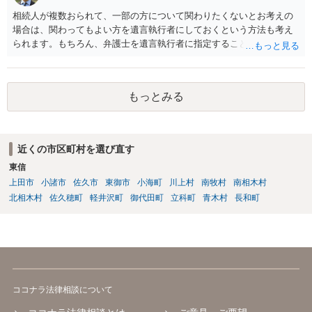
相続人が複数おられて、一部の方について関わりたくないとお考えの
場合は、関わってもよい方を遺言執行者にしておくという方法も考え
られます。もちろん、弁護士を遺言執行者に指定することもできます
が、（関わってもよい）相続人を遺言執行者に指定しておいて、その
方に再委任の権限を付与しておくという方法もあります。 一度、弁護
士に直接ご相談されることをお勧めいたします。
もっとみる
近くの市区町村を選び直す
東信
上田市
小諸市
佐久市
東御市
小海町
川上村
南牧村
南相木村
北相木村
佐久穂町
軽井沢町
御代田町
立科町
青木村
長和町
ココナラ法律相談について