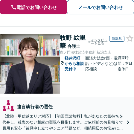
電話でお問い合わせ
メールでお問い合わせ
牧野 絵里
新潟県
インタビュ
ーを見る
華
弁護士
虎ノ門法律経済事務所 新潟支店
営業時
軽井沢町
面談方法(対面・電
からも相談
話・ビデオなど)は
間：本日
受付中
応相談
定休日
遺言執行者の選任
【北陸・甲信越エリア対応】【初回面談無料】私があなたの気持ちを
代弁し、後悔のない相続の実現を目指します。ご依頼前のお見積りで
費用も安心「後見申し立てやシニア問題など、相続周辺のお悩みにも