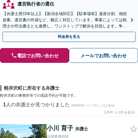
遺言執行者の選任
【弁護士歴15年以上】【新潟全域対応】【駐車場有】遺産分割、相続
放棄、遺言書の作成など、幅広く対応しています。事案によっては税
理士や司法書士とも連携し、ワンストップで解決を目指します。争い
を防ぐためにもぜひご相談ください。【分割払い可】
料金表を見る
電話でお問い合わせ
メールでお問い合わせ
軽井沢町に所在する弁護士
軽井沢町の事務所等での面談予約が可能です。
1
人の弁護士が見つかりました
(検索結果について詳しくは
こちら
)
1件中 1-1件を表示
小川 育子
弁護士
法律事務所M