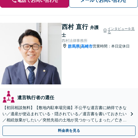
電話でお問い合わせ
メールでお問い合わせ
西村 直行
弁護
インタビューを見
る
士
西村法律事務所
群馬県
高崎市
営業時間：本日定休日
|
遺言執行者の選任
【初回相談無料】【敷地内駐車場完備】不公平な遺言書に納得できな
い／遺産が使込まれている・隠されている／遺言書を書いておきたい
／相続放棄がしたい／突然先祖の土地が見つかってしまった／亡き
父・母の無念を晴らしたい
料金表を見る