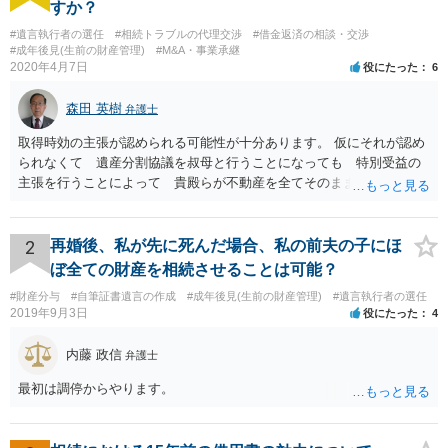
すか？
#遺言執行者の選任
#相続トラブルの代理交渉
#借金返済の相談・交渉
#成年後見(生前の財産管理)
#M&A・事業承継
2020年4月7日
役にたった
6
森田 英樹
弁護士
取得時効の主張が認められる可能性が十分あります。 仮にそれが認め
られなくて 遺産分割協議を叔母と行うことになっても 特別受益の
主張を行うことによって 貴殿らが不動産を全てそのまま取得できる
ことが可能でしょう。
2
再婚後、私が先に死んだ場合、私の前夫の子にほ
ぼ全ての財産を相続させることは可能？
#財産分与
#自筆証書遺言の作成
#成年後見(生前の財産管理)
#遺言執行者の選任
2019年9月3日
役にたった
4
内藤 政信
弁護士
最初は調停からやります。