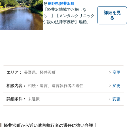
長野県
軽井沢町
|
【軽井沢地域でお探しな
詳細を見
ら！】【メンタルクリニック
る
併設の法律事務所】離婚、男
女問題に注力する女性弁護
士。法律問題に限らず、なん
でもご相談ください！皆様が
望む方向で解決できるよう、
精一杯取り組んでまいりま
す。【子連れ相談可】
エリア
長野県、軽井沢町
変更
相談内容
相続・遺言、遺言執行者の選任
変更
詳細条件
未選択
変更
軽井沢町から近い遺言執行者の選任に強い弁護士