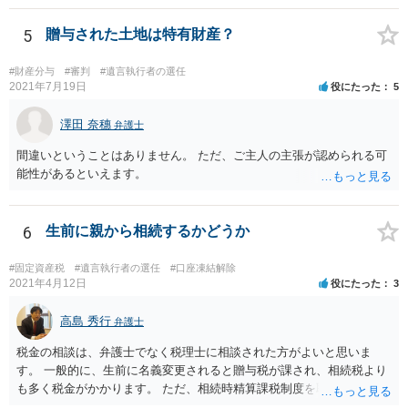
るかは喪主の自由です。 呼ばなくてもかまいません。 そもそも、そう
いう法律関係にありません。 遺言の内容と遺産の総額の通知、公正証
5
贈与された土地は特有財産？
書でない場合は遺言の検認については、執行者に通知義務があるの
で、対応しましょう。 そのあとは遺留分の請求などがあればそれへの
#財産分与
#審判
#遺言執行者の選任
対応となるでしょう。
2021年7月19日
役にたった
5
澤田 奈穗
弁護士
間違いということはありません。 ただ、ご主人の主張が認められる可
能性があるといえます。
6
生前に親から相続するかどうか
#固定資産税
#遺言執行者の選任
#口座凍結解除
2021年4月12日
役にたった
3
高島 秀行
弁護士
税金の相談は、弁護士でなく税理士に相談された方がよいと思いま
す。 一般的に、生前に名義変更されると贈与税が課され、相続税より
も多く税金がかかります。 ただ、相続時精算課税制度を取れば、実質
的に相続税と同等の税金で済む可能性があります。 実際に税理士にど