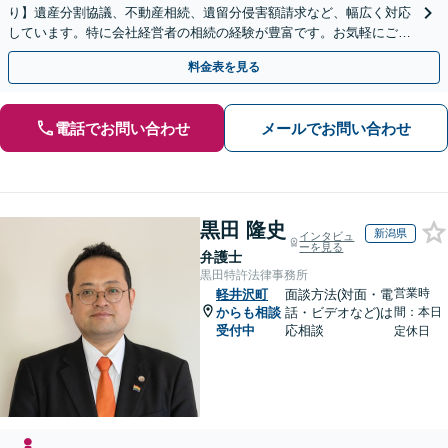
り】遺産分割協議、不動産相続、遺留分侵害額請求など、幅広く対応
しています。特に会社経営者の相続の経験が豊富です。お気軽にご相
談ください。【休日・夜間面談可】【オンライン面談可】
料金表を見る
電話でお問い合わせ
メールでお問い合わせ
黒田 隆史
新潟県
インタビュ
ーを見る
弁護士
黒田特許法律事務所
営業時
軽井沢町
面談方法(対面・電
からも相談
話・ビデオなど)は
間：本日
受付中
応相談
定休日