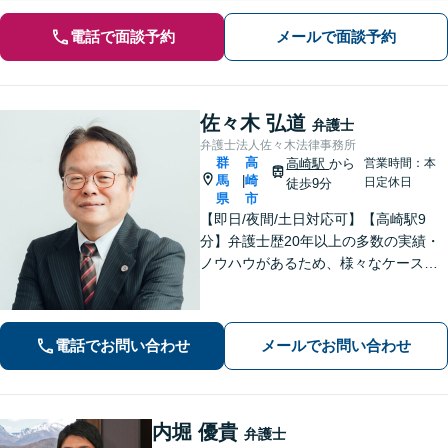
電話で面談予約
メールで面談予約
佐々木 弘道
弁護士
弁護士法人佐々木法律事務所
群
高
高崎駅
から
営業時間：本
馬
崎
|
日定休日
徒歩9分
県
市
【即日/夜間/土日対応可】【高崎駅9
分】弁護士歴20年以上の多数の実績・
ノウハウがあるため、様々なケースで
の解決実績があります。複雑な案件の
場合には、在籍する弁護士複数名の経
験・ノウハウを活かして共同して取り
電話でお問い合わせ
メールでお問い合わせ
組んでいきます。
内堀 優貴
弁護士