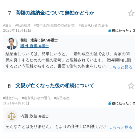
ういう場合にどれくらい税金がかかるか計算してもらって どういう方
針を取るか決められたらよいと思います。
7
高額の結納金について無効かどうか
#遺言
#相続放棄
#成年後見(生前の財産管理)
#遺言執行者の選任
2020年11月12日
役にたった
3
相続・遺言に強い弁護士
磯田 直也
弁護士
結納金については、簡単にいうと、「婚約成立の証であり、両家の関
係を良くするための一種の贈与」と理解されています。 贈与契約に類
するという理解からすると、書面で贈与の約束をしないと相手方は支
払いを請求できません。 反面、実際に支払ったあとから返金を求める
ことは困難です。 くれぐれも今後お気をつけください。 弁護士に対応
を依頼されるのも悪くはありませんが、感情的な理由が強いと思いま
8
父親が亡くなった後の相続について
すので法的観点から説得を試みても解決は難しいように思います。
#財産分与
#遺言執行者の選任
#自己破産
2021年4月16日
役にたった
2
内藤 政信
弁護士
そんなことはありません。 もよりの弁護士に相談ください。