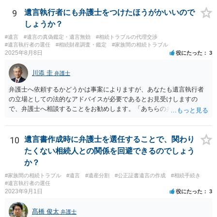
9
遺言執行者にも弁護士をつけたほうがかいいので
しょうか？
#遺言
#遺言の真偽鑑定・遺言無効
#相続トラブルの代理交渉
#遺言執行者の選任
#相続財産調査・鑑定
#家族間の相続トラブル
2025年8月8日
役にたった
3
川添 圭
弁護士
弁護士へ依頼するかどうかは事案によりますが、あなたも遺言執行者
の立場としての法的なアドバイスが必要であるとお見受けしますの
で、弁護士へ相談することをお勧めします。「あちらの弁護士」（元
嫁と娘の弁護士のことでしょうか）へ聴いても、自分に有利な主張や
誘導しかしてこないと思います。
10
遺言書作成時に弁護士を選任することで、関わり
たくない相続人との関係を回避できるのでしょう
か？
#家族間の相続トラブル
#遺言
#遺産分割
#公正証書遺言の作成
#相続手続き
#遺言執行者の選任
2023年9月1日
役にたった
3
髙橋 俊太
弁護士