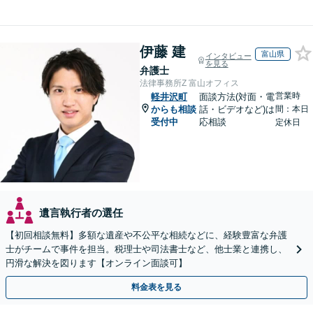
伊藤 建
富山県
インタビュー
を見る
弁護士
法律事務所Z 富山オフィス
営業時
軽井沢町
面談方法(対面・電
からも相談
話・ビデオなど)は
間：本日
受付中
応相談
定休日
遺言執行者の選任
【初回相談無料】多額な遺産や不公平な相続などに、経験豊富な弁護
士がチームで事件を担当。税理士や司法書士など、他士業と連携し、
円滑な解決を図ります【オンライン面談可】
料金表を見る