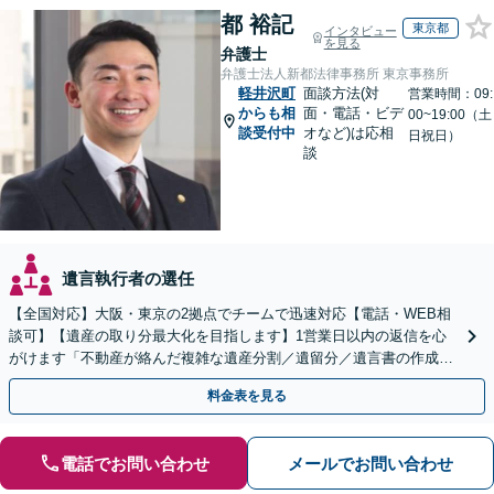
都 裕記
東京都
インタビュー
を見る
弁護士
弁護士法人新都法律事務所 東京事務所
軽井沢町
面談方法(対
営業時間：09:
からも相
面・電話・ビデ
00~19:00（土
談受付中
オなど)は応相
日祝日）
談
遺言執行者の選任
【全国対応】大阪・東京の2拠点でチームで迅速対応【電話・WEB相
談可】【遺産の取り分最大化を目指します】1営業日以内の返信を心
がけます「不動産が絡んだ複雑な遺産分割／遺留分／遺言書の作成・
執行／事業承継など、お任せください」【休日相談あり】
料金表を見る
電話でお問い合わせ
メールでお問い合わせ