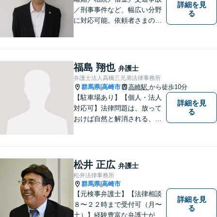
詳細を見
／刑事事件など、幅広い分野
る
に対応可能。依頼者さまの状
況を十分にヒアリングし、あ
らゆる観点から解決策をご提
案してまいります。お気軽に
ご相談ください。【完全個
福島 翔也
弁護士
室】【専用駐車場あり】
弁護士法人高橋三兄弟法律事務所
群馬県
高崎市
高崎駅
から徒歩10分
|
【駐車場あり】【個人・法人
詳細を見
対応可】法律問題は、放って
る
おけば自然と解消される、解
決されるものではありませ
ん。 適切な対処を行うこと
が、解決への近道となりま
す。最善の解決策は何なの
松井 正広
弁護士
か、一緒に考えていきましょ
松井法律事務所
う。
群馬県
高崎市
|
【元検事弁護士】【法律相談
詳細を見
８〜２２時まで受付可（月〜
る
土）】経験豊富な弁護士が事