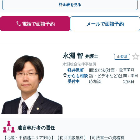
対処可能」【WEB面談対応】
料金表を見る
電話で面談予約
メールで面談予約
永淵 智
弁護士
山梨県
永淵総合法律事務所
営業時
軽井沢町
面談方法(対面・電
からも相談
話・ビデオなど)は
間：本日
受付中
応相談
定休日
遺言執行者の選任
【北陸・甲信越エリア対応】【初回面談無料】【司法書士の資格有