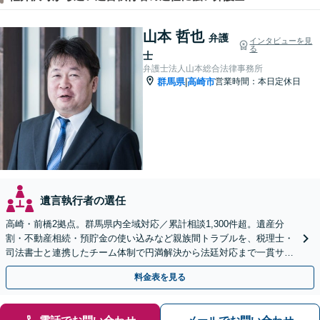
山本 哲也
弁護
インタビューを見
る
士
弁護士法人山本総合法律事務所
群馬県
高崎市
営業時間：本日定休日
|
遺言執行者の選任
高崎・前橋2拠点。群馬県内全域対応／累計相談1,300件超。遺産分
割・不動産相続・預貯金の使い込みなど親族間トラブルを、税理士・
司法書士と連携したチーム体制で円満解決から法廷対応まで一貫サポ
ート。電話・WEB面談可【初回60分相談無料】
料金表を見る