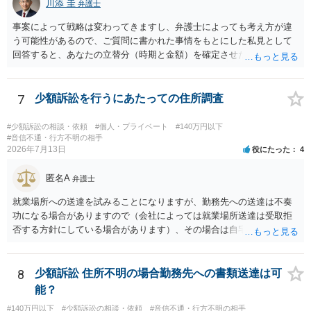
川添 圭
隣り合わせになることは避けたいという心理が働くことも無理からぬ
弁護士
ところです。一方、チケットがエリア指定のアリーナ席であれば隣り
事案によって戦略は変わってきますし、弁護士によっても考え方が違
合わせにならずに済むかもしれませんし、そのチケットが入手困難で
う可能性があるので、ご質問に書かれた事情をもとにした私見として
あったり特別席であったりすれば、判断は変わってくるかもしれませ
回答すると、あなたの立替分（時期と金額）を確定させた上で、淡々
ん。当該チケットがチケット転売防止法に規定する特定興行入場券に
と訴訟提起する方がよい事案ではないかと思料します。支払督促だ
該当し、券面上使用者が指定されている場合には、チケット引渡し以
と、もし異議申立てがなされる可能性が高そうであれば時間の浪費
外に選択肢がない場合もあるでしょう。 このように、本件の紛争は、
（通常訴訟へ移行する日数分空転する）になりますし、支払督促及び
7
少額訴訟を行うにあたっての住所調査
法的には「当事者の合理的意思」がどこにあるのかを追求した解決が
その異議後の通常訴訟は相手方の住所地が管轄裁判所になるため（特
必要になると思われます。なかなか難しい問題なので、弁護士によっ
に相手方が遠方である場合は）対応が面倒な場合があるからです。相
#少額訴訟の相談・依頼
#個人・プライベート
#140万円以下
ても回答は異なるかもしれません。
手方の主張については、和解で減額を考慮すればよいと思います。 な
#音信不通・行方不明の相手
2026年7月13日
役にたった
4
お、残念ながら、「連絡も返ってこず、返済の目処も立たずで精神的
ダメージが大きく」という理由では、慰謝料請求は通常は認められま
匿名A
せん。
弁護士
就業場所への送達を試みることになりますが、勤務先への送達は不奏
功になる場合がありますので（会社によっては就業場所送達は受取拒
否する方針にしている場合があります）、その場合は自宅の住所調査
が必要になるでしょう。
8
少額訴訟 住所不明の場合勤務先への書類送達は可
能？
#140万円以下
#少額訴訟の相談・依頼
#音信不通・行方不明の相手