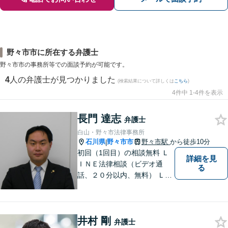
野々市市に所在する弁護士
野々市市の事務所等での面談予約が可能です。
4
人の弁護士が見つかりました
(検索結果について詳しくは
こちら
)
4件中 1-4件を表示
長門 達志
弁護士
白山・野々市法律事務所
石川県
野々市市
野々市駅
から徒歩10分
|
初回（1回目）の相談無料 Ｌ
詳細を見
ＩＮＥ法律相談（ビデオ通
る
話、２０分以内、無料） ＬＩ
ＮＥ予約可（ホームページか
ら友だち追加） 法テラス（法
律扶助）利用可 借金問題（破
井村 剛
産、個人再生、任意整理）
弁護士