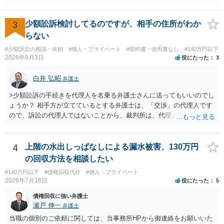
いと思われます。 当該事業者と後払い決済業者を被告として債務不存
在確認請求訴訟を提起することも考えられますが、まずは後払い決済
業者へ（原契約のクーリング・オフの証拠の写しとともに）支払拒絶
3
少額訟訴検討してるのですが、相手の住所がわか
の通知書を送り、もし訴訟や支払督促を行ってきた場合には全面的に
らない
争う、というやり方がベターではないかと思います。弁護士会の相談
#少額訴訟の相談・依頼
#個人・プライベート
#契約書・借用書なし
#140万円以下
センター等で、消費者問題に強い弁護士（消費者保護委員会に所属し
2026年8月3日
役にたった
3
ているなど）へ相談されることをお勧めします。
白井 弘昭
弁護士
>少額訟訴の手続きを代理人を名乗る弁護士さんに送ってもいいのでし
ょうか？ 相手方が立てているとする弁護士は、「交渉」の代理人です
ので、訴訟の代理人ではないことから、裁判所は、代理人宛ての訴状
を受け取ることは無いと思われます。 なお、交渉段階で代理人が就い
ている場合は、相手方（被告）の住所で訴状を作成提出し、裁判所に
代理人が就いていたことを知らせると（訴状の記載内容から明らかな
4
上階の水出しっぱなしによる漏水被害、130万円
場合も）、裁判所が当該代理人弁護士に事前連絡し、引き続き訴訟も
の回収方法を相談したい
受任するかを聞いたうえで、受任の意志が明らかになったところで、
#140万円以下
#債権回収代行
#個人・プライベート
直接被告に送達するのではなく、代理人に訴状の受領を促すこともあ
2026年7月16日
役にたった
5
ります。 ラインのやり取りでしか証拠がないと、実際の本人性が明ら
かではありません。もちろん弁護士（２０万円の請求で代理人弁護士
債権回収に強い弁護士
に委任するかも疑わしいのですが）も住所は明らかにしないでしょ
瀬戸 伸一
弁護士
う。 何か本人を示す事実（振込先などの情報）から、相手の住所等の
当職の個別のご依頼に関しては、当事務所HPから御連絡をお願いいた