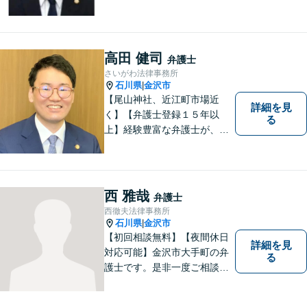
い。香林坊に事務所がありま
すので、お気軽にご相談くだ
さい（相談料：１時間５5００
円(税込））
高田 健司
弁護士
さいがわ法律事務所
石川県
金沢市
|
【尾山神社、近江町市場近
詳細を見
く】【弁護士登録１５年以
る
上】経験豊富な弁護士が、誠
実、丁寧に、フットワーク軽
く対応します
西 雅哉
弁護士
西徹夫法律事務所
石川県
金沢市
|
【初回相談無料】【夜間休日
詳細を見
対応可能】金沢市大手町の弁
る
護士です。是非一度ご相談く
ださい。