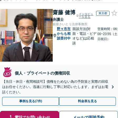
齋藤 健博
東京都
インタビュ
ーを見る
弁護士
銀座さいとう法律事務所
野々市市
面談方法(対
営業時間：06:
からも相
面・電話・ビデ
00~23:55（土
談受付中
オなど)は応相
日祝日）
談
個人・プライベートの債権回収
【当日・休日・夜間相談可】債権をためない為の予防策と実際の回収
はお任せください。迅速に行動し丁寧に対応いたします。まずはお電
話ください。
事例を見る(7件)
料金表を見る
電話でお問い合わせ
メールで面談予約