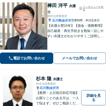
棒田 洋平
弁護
インタビューを見
る
士
棒田法律事務所
石川県
金沢市
営業時間：本日定休日
|
【弁護士歴15年】【借金・債務整理】
自己破産・再生手続きを熟知！話しや
すい弁護士がわかりやすくご説明しま
す。不安や悩みを解消して、生活の立
て直しをサポートします！【電話相談
可】
電話でお問い合わせ
メールでお問い合わせ
杉本 隆
弁護士
杉本法律事務所
石川県
金沢市
|
【夜間・土日祝日対応可能】
詳細を見
お困りごとのある方は、一人
る
で悩まず、ぜひご相談くださ