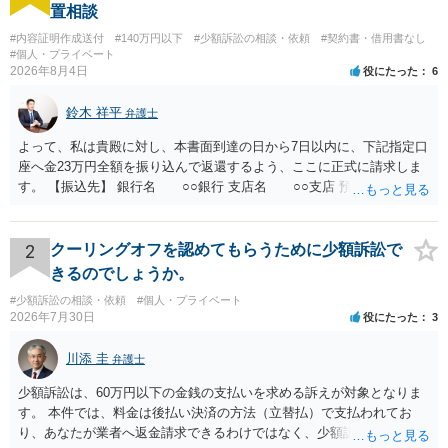
置相談
#内容証明作成送付
#140万円以下
#少額訴訟の相談・依頼
#契約書・借用書なし
#個人・プライベート
2026年8月4日
役にたった
6
鈴木 祥平
弁護士
よって、私は貴殿に対し、本書面到達の日から7日以内に、下記指定口
座へ金23万円全額を振り込んで返還するよう、ここに正式に請求しま
す。 【振込先】 銀行名 ○○銀行 支店名 ○○支店 預金種別 普通
口座番号 ○○○○○○○ 口座名義 ○○○○ 万一、上記期限までに返金がな
されない場合には、貴殿には任意に返金する意思がないものと判断
し、やむを得ず、返還金23万円及びこれに対する遅延損害金の支払い
2
クーリングオフを認めてもらうために少額訴訟で
を求める民事訴訟、支払督促その他必要な法的手続を直ちに講じま
きるのでしょうか。
す。 その際には、訴訟に要する費用その他法令上認められる金員につ
#少額訴訟の相談・依頼
#個人・プライベート
いても併せて請求する予定ですので、あらかじめ申し添えます。 本件
2026年7月30日
役にたった
3
は、貴殿自らが契約を解約したことによって生じた返還義務の履行を
求めるものにすぎません。貴殿の仕入先との取引関係や返金時期など
川添 圭
弁護士
の内部事情は、私に対する返還義務の発生や履行時期には何ら影響を
及ぼすものではありません。 これ以上、本件の解決を不必要に遅延さ
少額訴訟は、60万円以下の金銭の支払いを求める訴えが対象となりま
せることなく、誠意をもって速やかに返金手続を履行されるよう、強
す。 本件では、料金は後払い決済の方法（立替払）で支払われてお
く求めます。 以上
り、あなたが業者へ返金請求できるわけではなく、少額訴訟は使えな