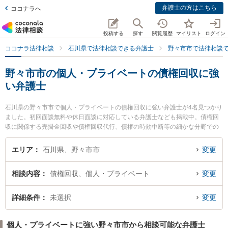
弁護士の方はこちら
ココナラへ
投稿する
探す
閲覧履歴
マイリスト
ログイン
ココナラ法律相談
石川県で法律相談できる弁護士
野々市市で法律相談
野々市市の個人・プライベートの債権回収に強
い弁護士
石川県の野々市市で個人・プライベートの債権回収に強い弁護士が4名見つかり
ました。初回面談無料や休日面談に対応している弁護士なども掲載中。債権回
収に関係する売掛金回収や債権回収代行、債権の時効中断等の細かな分野での
絞り込み検索もでき便利です。特に白山・野々市法律事務所の長門 達志弁護士
やののいち法律事務所の井村 剛弁護士、白山・野々市法律事務所の春野 しおり
エリア
石川県、野々市市
変更
弁護士のプロフィール情報や弁護士費用、強みなどが注目されています。
『野々市市で土日や夜間に発生した個人・プライベートの債権回収のトラブル
相談内容
債権回収、個人・プライベート
変更
を今すぐに弁護士に相談したい』『個人・プライベートの債権回収のトラブル
解決の実績豊富な近くの弁護士を検索したい』『初回相談無料で個人・プライ
ベートの債権回収を法律相談できる野々市市内の弁護士に相談予約したい』な
詳細条件
未選択
変更
どでお困りの相談者さんにおすすめです。
個人・プライベートに強い野々市市から相談可能な弁護士