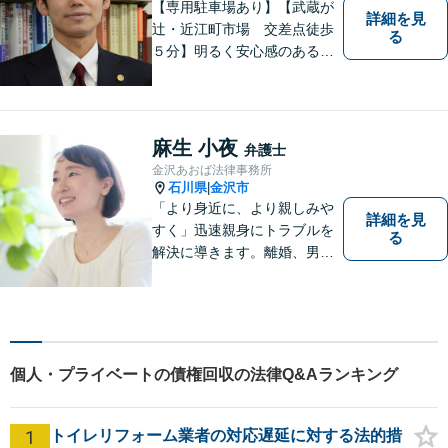
【専用駐車場あり】【武蔵が
詳細を見
辻・近江町市場 交差点徒歩
る
５分】明るく安心感のある事
務所です。
麻生 小夜
弁護士
金沢あおば法律事務所
石川県
金沢市
|
「より身近に、より親しみや
詳細を見
すく」迅速親身にトラブルを
る
解決に導きます。離婚、男女
間トラブル、借金、相続等の
問題から事業の問題まで幅広
く取り組んでいます。お気軽
にご相談ください。
個人・プライベートの債権回収の法律Q&Aランキング
1
トイレリフォーム業者の対応遅延に対する法的措