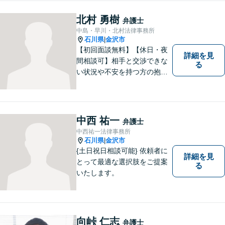
北村 勇樹
弁護士
中島・早川・北村法律事務所
石川県
金沢市
|
【初回面談無料】【休日・夜
詳細を見
間相談可】相手と交渉できな
る
い状況や不安を持つ方の抱え
る問題を解決するため、法律
を活かし、依頼者様を守りま
す。悩んでいる人は、一度弁
護士に話を聞いてもらうこと
中西 祐一
弁護士
でトラブル解決のきっかけを
中西祐一法律事務所
つかむことができるかもしれ
石川県
金沢市
|
ません。
{土日祝日相談可能} 依頼者に
詳細を見
とって最適な選択肢をご提案
る
いたします。
向峠 仁志
弁護士