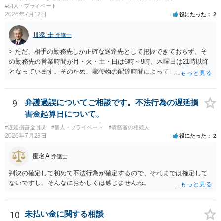
#個人・プライベート
2026年7月12日
役にたった
2
川添 圭
弁護士
> ただ、相手の勤務先しか正確な送達先として把握できておらず、そ
の勤務先の営業時間が月・火・土・日は6時～9時、木曜日は21時以降
となっています。そのため、郵便物の配達時間によっては受け取りが
難しい可能性があります。 営業時間を具体的に明らかにして、早朝・
夜間の送達を上申するのが基本になりますが、感覚的には郵便局を動
かすには早すぎるので執行官送達を申し立てる必要があるかもしれま
9
弁護過誤についてご相談です。不法行為の遅延損
せん。裁判所としては（あまりに特殊すぎて）就業場所送達を認めな
害金起算日について。
い可能性もありますし、執行官送達には費用もかかりますので、まず
#遅延損害金回収
#個人・プライベート
#債務者の相続人
は裁判所へ相談した方がよいと思います。
2026年7月23日
役にたった
2
匿名A
弁護士
判決の確定して初めて不法行為が確定するので、それまでは確定して
ないですし、そんなにおかしくは感じませんね。
10
未払い金に関する相談