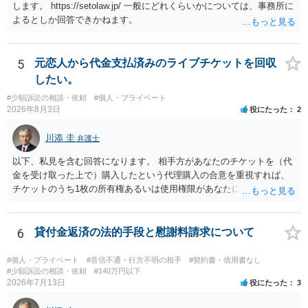
情報を割り出していくしかないように思えます。 以上、ご参考まで。
します。 https://setolaw.jp/ 一般にどれくらいかについては、事務所に
よるとしか回答できかねます。
5
元恋人から代金支払済みのライブチケットを回収
したい。
#少額訴訟の相談・依頼
#個人・プライベート
2026年8月3日
役にたった
2
川添 圭
弁護士
以下、私見を含む回答になります。 相手方があなたのチケットを（代
金を受け取った上で）購入したという代理購入の合意を重視すれば、
チケットのうち1枚の所有権あるいは使用権限があなたにあり、チケッ
トの引渡しを求める権利があるという主張が認められやすいといえま
す。 一方、このチケット購入には「相手方と一緒に行く」という合意
も付随していたことを無視することができません。こちらを重視すれ
6
貸付金返済の法的手段と慰謝料請求について
ば、交際を終了させたことにより「一緒に行く」という結果の実現に
重大な障害が発生しており、当然にチケットを引き渡すべきといえる
#個人・プライベート
#音信不通・行方不明の相手
#契約書・借用書なし
かは微妙であり、むしろ返金すべきとするのが当事者の合理的意思に
#少額訴訟の相談・依頼
#140万円以下
2026年7月13日
役にたった
3
合致するのではないか、という判断に傾くことになると思います。 例
えば、当該チケットが座席指定である場合、交際を解消した2人が当日