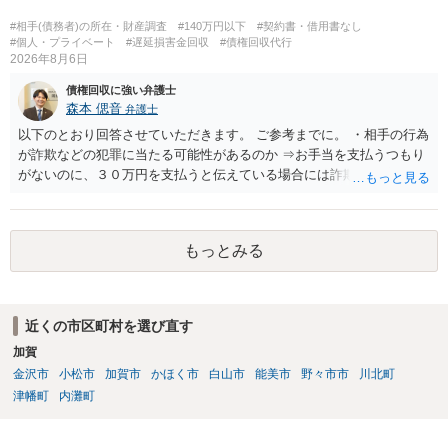
#相手(債務者)の所在・財産調査
#140万円以下
#契約書・借用書なし
#個人・プライベート
#遅延損害金回収
#債権回収代行
2026年8月6日
債権回収に強い弁護士
森本 偲音
弁護士
以下のとおり回答させていただきます。 ご参考までに。 ・相手の行為
が詐欺などの犯罪に当たる可能性があるのか ⇒お手当を支払うつもり
がないのに、３０万円を支払うと伝えている場合には詐欺罪に該当す
る可能性があります。 ・未払い金を回収するためにどのような法的手
段が取れるのか ⇒契約に基づく履行請求として３０万円を請求するこ
とが考えられますが、 パパ活の契約は、売春防止法に抵触する契約
もっとみる
であるため、公序良俗に反する契約として 民法上無効（民法９０
条）となるため、相手方に請求できない可能性が高いです。 ・相手の
氏名や住所が分からない状態でも対応可能なのか ⇒訴訟等の裁判上の
手続を利用する場合には、原則として相手方の住所・氏名を把握して
近くの市区町村を選び直す
いる必要があります。
加賀
金沢市
小松市
加賀市
かほく市
白山市
能美市
野々市市
川北町
津幡町
内灘町