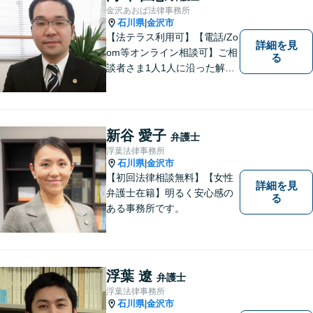
金沢あおば法律事務所
石川県
金沢市
|
【法テラス利用可】【電話/Zo
詳細を見
om等オンライン相談可】ご相
る
談者さま1人1人に沿った解決
案を一緒に探し解決へと導き
ます。「より身近に、より親
しみやすく」をモットーに気
軽に相談できる弁護士を目指
新谷 愛子
弁護士
します。
浮葉法律事務所
石川県
金沢市
|
【初回法律相談無料】【女性
詳細を見
弁護士在籍】明るく安心感の
る
ある事務所です。
浮葉 遼
弁護士
浮葉法律事務所
石川県
金沢市
|