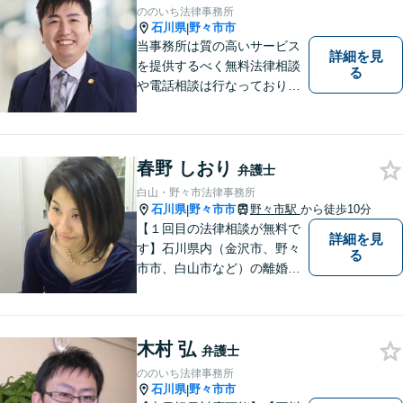
や、 離婚、相続、交通事故、
ののいち法律事務所
慰謝料などの問題解決をお手
石川県
野々市市
|
伝いします
当事務所は質の高いサービス
詳細を見
を提供するべく無料法律相談
る
や電話相談は行なっておりま
せん。相談者さまと共に歩む
弁護士として、法的サポート
をします。相続・遺言／債権
回収「スピード対応」／企業
春野 しおり
弁護士
法務「顧問契約も可能」【夜
白山・野々市法律事務所
間・休日面談可】【完全個
石川県
野々市市
野々市駅
から徒歩10分
|
室】
【１回目の法律相談が無料で
詳細を見
す】石川県内（金沢市、野々
る
市市、白山市など）の離婚、
相続、交通事故や慰謝料など
のトラブルについて、お気軽
にご相談ください。女性の方
木村 弘
のお悩みも、女性の弁護士が
弁護士
相談にのることができます。
ののいち法律事務所
【女性弁護士在籍】
石川県
野々市市
|