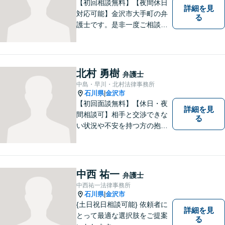
【初回相談無料】【夜間休日
詳細を見
対応可能】金沢市大手町の弁
る
護士です。是非一度ご相談く
ださい。
北村 勇樹
弁護士
中島・早川・北村法律事務所
石川県
金沢市
|
【初回面談無料】【休日・夜
詳細を見
間相談可】相手と交渉できな
る
い状況や不安を持つ方の抱え
る問題を解決するため、法律
を活かし、依頼者様を守りま
す。悩んでいる人は、一度弁
護士に話を聞いてもらうこと
中西 祐一
弁護士
でトラブル解決のきっかけを
中西祐一法律事務所
つかむことができるかもしれ
石川県
金沢市
|
ません。
{土日祝日相談可能} 依頼者に
詳細を見
とって最適な選択肢をご提案
る