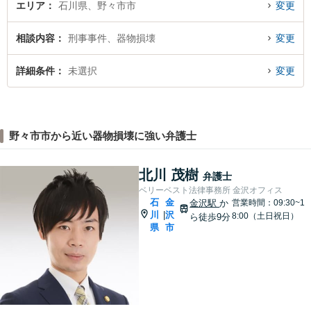
エリア
石川県、野々市市
変更
相談内容
刑事事件、器物損壊
変更
詳細条件
未選択
変更
野々市市から近い器物損壊に強い弁護士
北川 茂樹
弁護士
ベリーベスト法律事務所 金沢オフィス
石
金
金沢駅
か
営業時間：09:30~1
川
沢
|
8:00（土日祝日）
ら徒歩9分
県
市