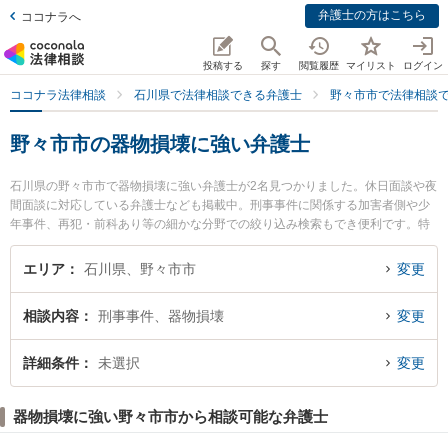
弁護士の方はこちら
ココナラへ
投稿する
探す
閲覧履歴
マイリスト
ログイン
ココナラ法律相談
石川県で法律相談できる弁護士
野々市市で法律相談
野々市市の器物損壊に強い弁護士
石川県の野々市市で器物損壊に強い弁護士が2名見つかりました。休日面談や夜
間面談に対応している弁護士なども掲載中。刑事事件に関係する加害者側や少
年事件、再犯・前科あり等の細かな分野での絞り込み検索もでき便利です。特
にののいち法律事務所の木村 弘弁護士やののいち法律事務所の井村 剛弁護士の
プロフィール情報や弁護士費用、強みなどが注目されています。『野々市市で
エリア
石川県、野々市市
変更
土日や夜間に発生した器物損壊のトラブルを今すぐに弁護士に相談したい』
『器物損壊のトラブル解決の実績豊富な近くの弁護士を検索したい』『初回相
相談内容
刑事事件、器物損壊
変更
談無料で器物損壊を法律相談できる野々市市内の弁護士に相談予約したい』な
どでお困りの相談者さんにおすすめです。
詳細条件
未選択
変更
器物損壊に強い野々市市から相談可能な弁護士