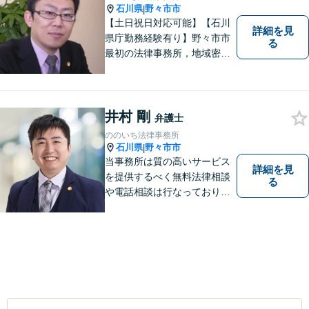
石川県
野々市市
|
【土日祝日対応可能】【石川
詳細を見
県庁勤務経験有り】野々市市
る
最初の法律事務所，地域密着
型，お気軽にご相談くださ
い。
井村 剛
弁護士
ののいち法律事務所
石川県
野々市市
|
当事務所は質の高いサービス
詳細を見
を提供するべく無料法律相談
る
や電話相談は行なっておりま
せん。相談者さまと共に歩む
弁護士として、法的サポート
をします。相続・遺言／債権
回収「スピード対応」／企業
法務「顧問契約も可能」【夜
間・休日面談可】【完全個
室】