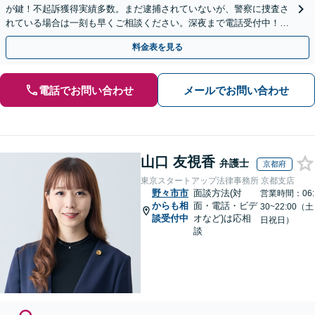
が鍵！不起訴獲得実績多数。まだ逮捕されていないが、警察に捜査さ
れている場合は一刻も早くご相談ください。深夜まで電話受付中！痴
漢／盗撮／のぞき／その他性犯罪など
料金表を見る
電話でお問い合わせ
メールでお問い合わせ
山口 友視香
弁護士
京都府
東京スタートアップ法律事務所 京都支店
野々市市
面談方法(対
営業時間：06:
からも相
面・電話・ビデ
30~22:00（土
談受付中
オなど)は応相
日祝日）
談