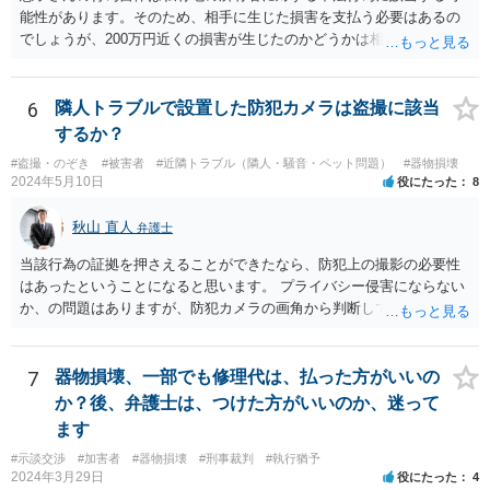
発することができない場合におけるその一部についても、同様とす
能性があります。そのため、相手に生じた損害を支払う必要はあるの
る。
でしょうが、200万円近くの損害が生じたのかどうかは相手の方で立証
する必要があります。 どのように対応すべきかは、そのメールをプリ
ントアウトして、お近くの弁護士に一度相談してみるのが良いと思い
ます。 ご参考までに。
6
隣人トラブルで設置した防犯カメラは盗撮に該当
するか？
#盗撮・のぞき
#被害者
#近隣トラブル（隣人・騒音・ペット問題）
#器物損壊
2024年5月10日
役にたった
8
秋山 直人
弁護士
当該行為の証拠を押さえることができたなら、防犯上の撮影の必要性
はあったということになると思います。 プライバシー侵害にならない
か、の問題はありますが、防犯カメラの画角から判断して、隣人のプ
ライバシーを侵害するものとはいえないように思います。 よって、
「盗撮」という指摘はあたらないのではないか、と思います。
7
器物損壊、一部でも修理代は、払った方がいいの
か？後、弁護士は、つけた方がいいのか、迷って
ます
#示談交渉
#加害者
#器物損壊
#刑事裁判
#執行猶予
2024年3月29日
役にたった
4