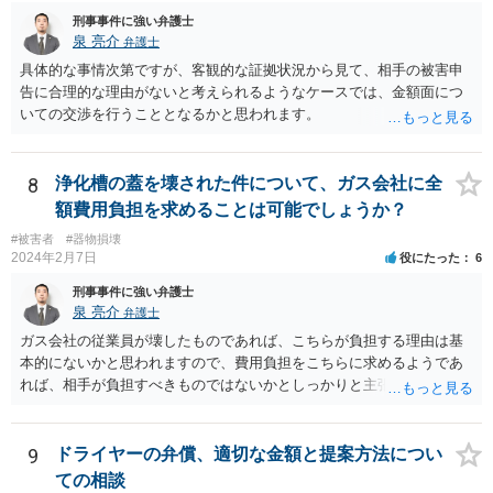
刑事事件に強い弁護士
泉 亮介
弁護士
具体的な事情次第ですが、客観的な証拠状況から見て、相手の被害申
告に合理的な理由がないと考えられるようなケースでは、金額面につ
いての交渉を行うこととなるかと思われます。
8
浄化槽の蓋を壊された件について、ガス会社に全
額費用負担を求めることは可能でしょうか？
#被害者
#器物損壊
2024年2月7日
役にたった
6
刑事事件に強い弁護士
泉 亮介
弁護士
ガス会社の従業員が壊したものであれば、こちらが負担する理由は基
本的にないかと思われますので、費用負担をこちらに求めるようであ
れば、相手が負担すべきものではないかとしっかりと主張されて良い
かと思われます。
9
ドライヤーの弁償、適切な金額と提案方法につい
ての相談