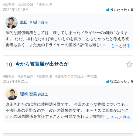
#加害者
#示談交渉
#器物損壊
2024年1月18日
役にたった
5
島田 直樹
弁護士
法的な賠償義務としては、壊してしまったドライヤーの値段になりま
す。 ただ、壊れなければ新しいものを買うこともなかったと考える被
害者も多く、また元のドライヤーの値段の評価も難しいので、今後の
関係性も踏まえて、賠償額を決めることもお考え下さい。 例 新し
く購入したドライヤーの○割、壊したドライヤーの当初販売価格の○割
10
今から被害届が出せるか
#被害者
#刑事裁判
#器物損壊
#逮捕や勾留の阻止・準抗告
2022年4月25日
役にたった
5
理崎 智英
弁護士
改正されたのは主に債権法分野です。 今回のような物損についても，
不法行為の分野なので，改正の対象外です。 ボーナスに影響が出たこ
ととの因果関係を立証することが可能であれば，損害賠償請求（慰謝
料ではない）が可能ですが，やはり不法行為に基づく損害賠償請求な
ので，３年で時効となります。 更に詳しいアドバイスをご希望であれ
ば，直接，弁護士にご相談いただければと存じます。 これで回答を終