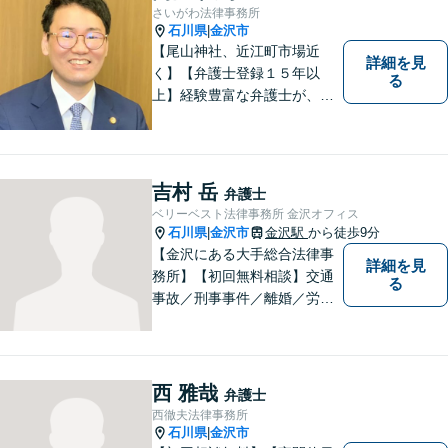
さいがわ法律事務所
石川県
金沢市
|
【尾山神社、近江町市場近
詳細を見
く】【弁護士登録１５年以
る
上】経験豊富な弁護士が、誠
実、丁寧に、フットワーク軽
く対応します
吉村 岳
弁護士
ベリーベスト法律事務所 金沢オフィス
石川県
金沢市
金沢駅
から徒歩9分
|
【金沢にある大手総合法律事
詳細を見
務所】【初回無料相談】交通
る
事故／刑事事件／離婚／労働
など、幅広いご相談に迅速に
対応！依頼者様の法律的に適
正かつ妥当な利益を擁護でき
るように、努めてまいりま
西 雅哉
弁護士
す。お困りの際は、お気軽に
西徹夫法律事務所
ご相談を！【お子様連れ可】
石川県
金沢市
|