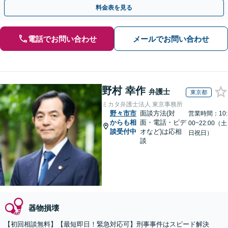
動を行います。
料金表を見る
電話でお問い合わせ
メールでお問い合わせ
野村 幸作
弁護士
東京都
ミカタ弁護士法人 東京事務所
野々市市
面談方法(対
営業時間：10:
からも相
面・電話・ビデ
00~22:00（土
談受付中
オなど)は応相
日祝日）
談
器物損壊
【初回相談無料】【最短即日！緊急対応可】刑事事件はスピード解決