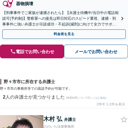
器物損壊
【刑事事件でご家族が逮捕されたら】【弁護士待機中/当日中の電話相
談可(予約制)】警察署への接見は即日対応のスピード重視、逮捕・刑
事事件に強い弁護士が示談成功・不起訴(減刑)に向けて全力でサポー
トします。【加害者側の相談専門】
料金表を見る
電話でお問い合わせ
メールでお問い合わせ
野々市市に所在する弁護士
野々市市の事務所等での面談予約が可能です。
2
人の弁護士が見つかりました
(検索結果について詳しくは
こちら
)
2件中 1-2件を表示
木村 弘
弁護士
ののいち法律事務所