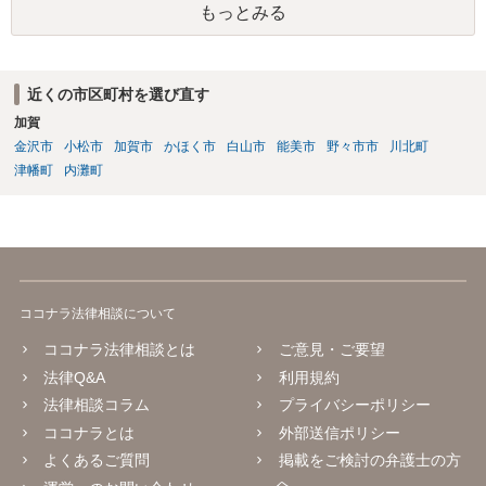
もっとみる
了させていただきます。
近くの市区町村を選び直す
加賀
金沢市
小松市
加賀市
かほく市
白山市
能美市
野々市市
川北町
津幡町
内灘町
ココナラ法律相談について
ココナラ法律相談とは
ご意見・ご要望
法律Q&A
利用規約
法律相談コラム
プライバシーポリシー
ココナラとは
外部送信ポリシー
よくあるご質問
掲載をご検討の弁護士の方
へ