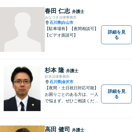
春田 仁志
弁護士
みなづき法律事務所
石川県
白山市
|
【駐車場有】【夜間相談可】
詳細を見
【ビデオ面談可】
る
杉本 隆
弁護士
杉本法律事務所
石川県
金沢市
|
【夜間・土日祝日対応可能】
詳細を見
お困りごとのある方は、一人
る
で悩まず、ぜひご相談くださ
い。香林坊に事務所がありま
すので、お気軽にご相談くだ
さい（相談料：１時間５5００
円(税込））
高田 健司
弁護士