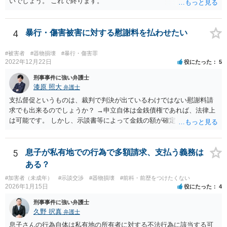
いでしょう。 これで終ります。
4
暴行・傷害被害に対する慰謝料を払わせたい
#被害者
#器物損壊
#暴行・傷害罪
2022年12月22日
役にたった
5
刑事事件に強い弁護士
漆原 照大
弁護士
支払督促というものは、裁判で判決が出ているわけではない慰謝料請
求でも出来るのでしょうか？ →申立自体は金銭債権であれば、法律上
は可能です。 しかし、示談書等によって金銭の額が確定していない損
害賠償請求は却下される可能性が高いです。 そのため、いずれ訴訟を
見据えた検討になるかと存じます。 相手の職場に内容証明郵便を送る
のは何か罪に問われますか？ →会社は事件とは関係がないので最悪名
5
息子が私有地での行為で多額請求、支払う義務は
誉棄損に問われる可能性があります。住所等が不明であったり、どう
ある？
しても送達ができない場合に限り、相手方の承諾をとった上で送付す
#加害者（未成年）
#示談交渉
#器物損壊
#前科・前歴をつけたくない
ることは可能であると思います。 なお、旧姓を併記すること自体は問
2026年1月15日
役にたった
4
題ありません。 参考条文 民事訴訟法 第三百八十五条 支払督促の申
立てが第三百八十二条若しくは第三百八十三条の規定に違反すると
刑事事件に強い弁護士
き、又は申立ての趣旨から請求に理由がないことが明らかなときは、
久野 択真
弁護士
その申立てを却下しなければならない。請求の一部につき支払督促を
息子さんの行為自体は私有地の所有者に対する不法行為に該当する可