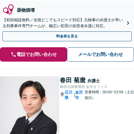
器物損壊
【初回相談無料／全国どこでもスピード対応】元検事の弁護士が率い
る刑事事件専門チームが、幅広い犯罪の加害者弁護に対応。
料金表を見る
電話でお問い合わせ
メールでお問い合わせ
春田 菊麿
弁護士
春田法律事務所 金沢オフィス
石川
金沢
営業時間：00:00~23:59（土日
|
県
市
祝日）