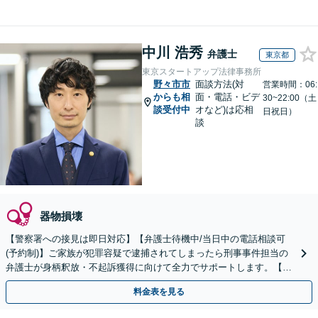
中川 浩秀
弁護士
東京都
東京スタートアップ法律事務所
野々市市
面談方法(対
営業時間：06:
からも相
面・電話・ビデ
30~22:00（土
談受付中
オなど)は応相
日祝日）
談
器物損壊
【警察署への接見は即日対応】【弁護士待機中/当日中の電話相談可
(予約制)】ご家族が犯罪容疑で逮捕されてしまったら刑事事件担当の
弁護士が身柄釈放・不起訴獲得に向けて全力でサポートします。【毎
月100名以上の相談実績】【全国対応】
料金表を見る