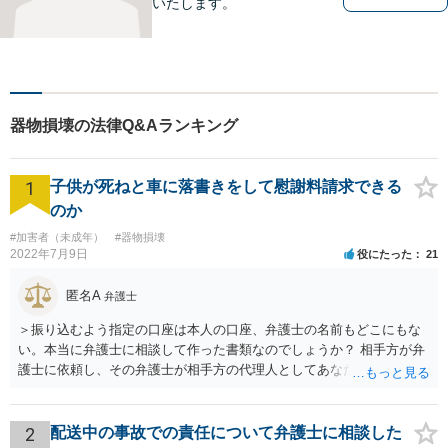
いたします。
器物損壊の法律Q&Aランキング
1
子供が死ねと車に落書きをして慰謝料請求できる
のか
#加害者（未成年）
#器物損壊
2022年7月9日
役にたった
21
匿名A
弁護士
＞振り込むよう指定の口座は本人の口座、弁護士の名前もどこにもな
い。本当に弁護士に相談して作った書類なのでしょうか？ 相手方が弁
護士に依頼し、その弁護士が相手方の代理人としてあなたと交渉し、
示談書を作成したということであれば、弁護士名義への振り込みもあ
るかと思いますが、「弁護士に相談して作成」しただけであれば、弁
護士の名前は出てきません。 ＞慰謝料（死ねと書かれ精神的苦痛生活
2
配送中の事故での責任について弁護士に相談した