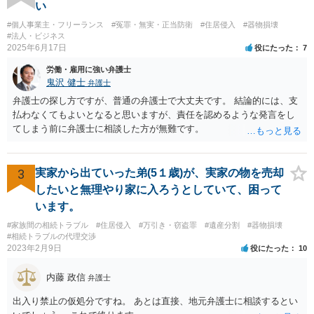
に支障をきたした） ＞車の修理代 ＞監視カメラ代 のうち、修理代の
い
支払いは必要ですが、監視カメラ代は通常認められません。慰謝料は
#個人事業主・フリーランス
#冤罪・無実・正当防衛
#住居侵入
#器物損壊
いくら請求されているのでしょうか？
#法人・ビジネス
2025年6月17日
役にたった
7
労働・雇用に強い弁護士
鬼沢 健士
弁護士
弁護士の探し方ですが、普通の弁護士で大丈夫です。 結論的には、支
払わなくてもよいとなると思いますが、責任を認めるような発言をし
てしまう前に弁護士に相談した方が無難です。
3
実家から出ていった弟(5１歳)が、実家の物を売却
したいと無理やり家に入ろうとしていて、困って
います。
#家族間の相続トラブル
#住居侵入
#万引き・窃盗罪
#遺産分割
#器物損壊
#相続トラブルの代理交渉
2023年2月9日
役にたった
10
内藤 政信
弁護士
出入り禁止の仮処分ですね。 あとは直接、地元弁護士に相談するとい