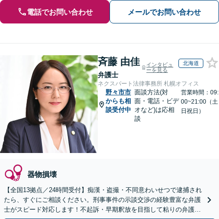
電話でお問い合わせ
メールでお問い合わせ
斉藤 由佳
北海道
インタビュ
ーを見る
弁護士
ネクスパート法律事務所 札幌オフィス
野々市市
面談方法(対
営業時間：09:
からも相
面・電話・ビデ
00~21:00（土
談受付中
オなど)は応相
日祝日）
談
器物損壊
【全国13拠点／24時間受付】痴漢・盗撮・不同意わいせつで逮捕され
たら、すぐにご相談ください。刑事事件の示談交渉の経験豊富な弁護
士がスピード対応します！不起訴・早期釈放を目指して粘りの弁護活