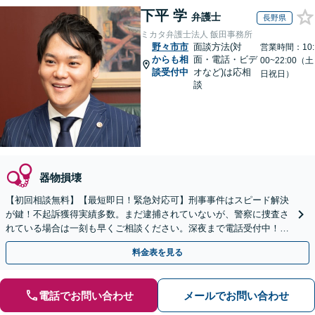
下平 学
弁護士
長野県
ミカタ弁護士法人 飯田事務所
野々市市
面談方法(対
営業時間：10:
からも相
面・電話・ビデ
00~22:00（土
談受付中
オなど)は応相
日祝日）
談
器物損壊
【初回相談無料】【最短即日！緊急対応可】刑事事件はスピード解決
が鍵！不起訴獲得実績多数。まだ逮捕されていないが、警察に捜査さ
れている場合は一刻も早くご相談ください。深夜まで電話受付中！痴
漢／盗撮／のぞき／その他性犯罪など
料金表を見る
電話でお問い合わせ
メールでお問い合わせ