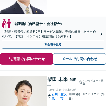
退職理由(自己都合・会社都合)
【解雇・残業代の相談料0円】サービス残業、突然の解雇、あきらめ
ないで。【電話・オンライン相談対応（予約制）】
料金表を見る
電話でお問い合わせ
メールでお問い合わせ
柴田 未来
弁護
インタビューを見
る
士
しばた未来法律事務所
石川
金沢
営業時間：10:00~17:00（平
|
県
市
日）