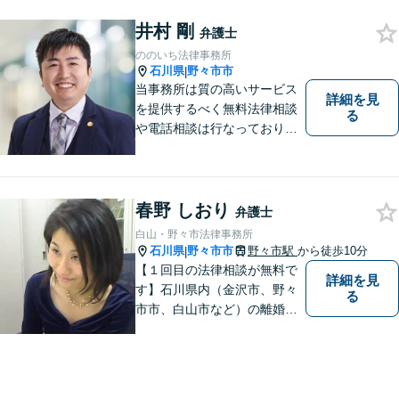
井村 剛
弁護士
ののいち法律事務所
石川県
野々市市
|
当事務所は質の高いサービス
詳細を見
を提供するべく無料法律相談
る
や電話相談は行なっておりま
せん。相談者さまと共に歩む
弁護士として、法的サポート
をします。相続・遺言／債権
回収「スピード対応」／企業
春野 しおり
弁護士
法務「顧問契約も可能」【夜
白山・野々市法律事務所
間・休日面談可】【完全個
石川県
野々市市
野々市駅
から徒歩10分
|
室】
【１回目の法律相談が無料で
詳細を見
す】石川県内（金沢市、野々
る
市市、白山市など）の離婚、
相続、交通事故や慰謝料など
のトラブルについて、お気軽
にご相談ください。女性の方
のお悩みも、女性の弁護士が