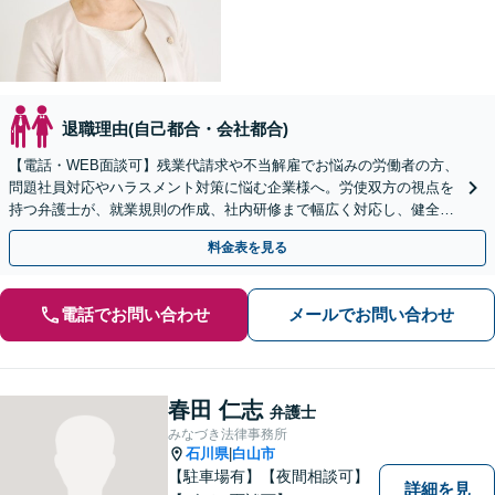
退職理由(自己都合・会社都合)
【電話・WEB面談可】残業代請求や不当解雇でお悩みの労働者の方、
問題社員対応やハラスメント対策に悩む企業様へ。労使双方の視点を
持つ弁護士が、就業規則の作成、社内研修まで幅広く対応し、健全な
職場環境づくりを全力でサポートいたします。
料金表を見る
電話でお問い合わせ
メールでお問い合わせ
春田 仁志
弁護士
みなづき法律事務所
石川県
白山市
|
【駐車場有】【夜間相談可】
詳細を見