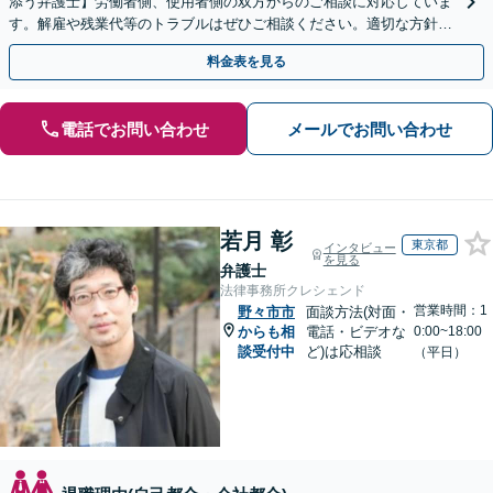
添う弁護士】労働者側、使用者側の双方からのご相談に対応していま
す。解雇や残業代等のトラブルはぜひご相談ください。適切な方針を
ご提示し、納得できる解決を目指します。
料金表を見る
電話でお問い合わせ
メールでお問い合わせ
若月 彰
東京都
インタビュー
を見る
弁護士
法律事務所クレシェンド
営業時間：1
野々市市
面談方法(対面・
からも相
電話・ビデオな
0:00~18:00
談受付中
ど)は応相談
（平日）