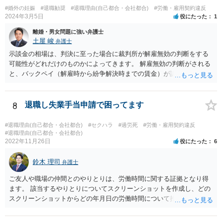
ます。 健康上の理由は「やむを得ない事由」の典型ですが，程度によ
#婚外の妊娠
#退職勧奨
#退職理由(自己都合・会社都合)
#労働・雇用契約違反
って異なります。 子会社の代表取締役が辞任を認めてくれるのであれ
2024年3月5日
役にたった
1
ば，少なくとも法律上は，親会社（子会社にとっての株主）の承諾は
離婚・男女問題に強い弁護士
必要ありません。 なお，子会社の代表取締役には，取締役辞任の登記
土屋 峻
弁護士
をしてもらわなければなりません。 親会社が株主代表訴訟を提起する
示談金の相場は、判決に至った場合に裁判所が解雇無効の判断をする
ことは理論上可能ですが，あなたに対して追及できる責任は，あなた
可能性がどれだけのものかによってきます。 解雇無効の判断がされる
自身が会社に対して追う責任（例えば任務懈怠責任）の範囲に留まり
と、バックペイ（解雇時から紛争解決時までの賃金）が認められるの
ます。子会社の負債をあなたに負わせることはできません。 実際上問
で、解雇無効の判断をする可能性が高ければバックペイ＋解決金が基
題となるのは，親会社からの圧力により，子会社の代表取締役があな
準となります。解決金の基準は、半年から１年程度の賃金相当額くら
たの辞任に応じてくれない場合ですね。 子会社の代表取締役が全く動
いだと思います。 この件は、弁護士に具体的な内容について、ご相談
8
退職し失業手当申請で困ってます
いてくれないと，辞任の登記をするためには，最終的には訴訟を提起
された方がよい事案だと考えます。
する必要が生じます。
#退職理由(自己都合・会社都合)
#セクハラ
#過労死
#労働・雇用契約違反
#退職理由(自己都合・会社都合)
2022年11月26日
役にたった
6
鈴木 理司
弁護士
ご友人や職場の仲間とのやりとりは、労働時間に関する証拠となり得
ます。 該当するやりとりについてスクリーンショットを作成し、どの
スクリーンショットからどの年月日の労働時間について推定できるか
報告書にまとめ、ハローワークに提出しましょう。