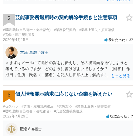
2
芸能事務所退所時の契約解除手続きと注意事項
#退職理由(自己都合・会社都合)
#業務委託契約
#業務上過失・損害賠償
#労働・雇用契約違反
2020年4月15日
役にたった
27
本庄 卓磨
弁護士
＞まずはメールにて退所の旨をお伝えし、その後書面を送付しようと
考えているのですが、どのように書けばよいでしょうか？ 【回答】 作
成日，住所，氏名（＋芸名）を記入し押印の上，解約する旨を伝える
内容を記載してください。 ＞私のような場合は損害賠償を請求される
ようなことはありますでしょうか？ 【回答】 特にないと思われます
が，仮に請求された場合はそれが「損害」に該当するのか検討するこ
3
個人情報開示請求に応じない企業を訴えたい
とになります。 ＞また、事務所をやめる際、「退所後しばらく芸能活
動禁止」「活動するなら名前を変える」ことを事務所側から要求され
#セクハラ
#労働・雇用契約違反
#労災対応
#業務上過失・損害賠償
たという事例を聞いたことがあります。所属する際にいただいた契約
#退職理由(自己都合・会社都合)
#安全配慮義務違反
2022年7月29日
役にたった
7
書にはそのようなことは書いていないのですが、仮にこれらを要求さ
れた場合には断ることは可能なのでしょうか？ 【回答】 契約書に記載
匿名A
がないのであれば，断ることができる可能性があります。 もし上記の
弁護士
ような要求をされた場合は，その根拠を明示してもらってください。