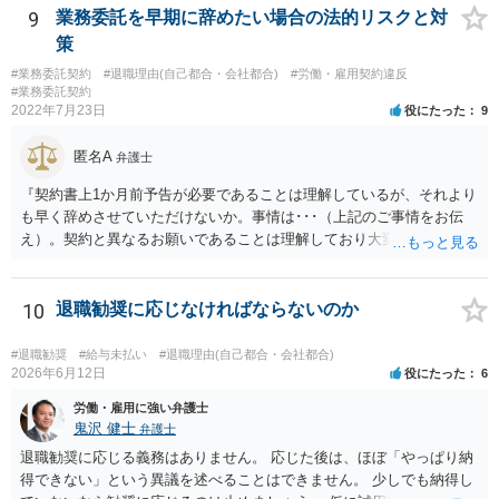
9
業務委託を早期に辞めたい場合の法的リスクと対
策
#業務委託契約
#退職理由(自己都合・会社都合)
#労働・雇用契約違反
#業務委託契約
2022年7月23日
役にたった
9
匿名A
弁護士
『契約書上1か月前予告が必要であることは理解しているが、それより
も早く辞めさせていただけないか。事情は･･･（上記のご事情をお伝
え）。契約と異なるお願いであることは理解しており大変申し訳ない
が、ご理解いただけると有り難い。』とお伝えされることでいかがで
しょうか。 先方は事業の一環として業務委託をしていますので、契約
書の内容をベースに話をしてくるものと思います。 ですので、契約の
10
退職勧奨に応じなければならないのか
規定を理解していることを示した上で、それでもなお事情があるため
真摯にお願いしたい、とお伝えした方が、多少は話が進みやすいかと
#退職勧奨
#給与未払い
#退職理由(自己都合・会社都合)
思います。
2026年6月12日
役にたった
6
労働・雇用に強い弁護士
鬼沢 健士
弁護士
退職勧奨に応じる義務はありません。 応じた後は、ほぼ「やっぱり納
得できない」という異議を述べることはできません。 少しでも納得し