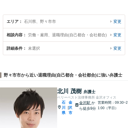
相談にのることができます。
【女性弁護士在籍】
エリア
石川県、野々市市
変更
相談内容
労働・雇用、退職理由(自己都合・会社都合)
変更
詳細条件
未選択
変更
野々市市から近い退職理由(自己都合・会社都合)に強い弁護士
北川 茂樹
弁護士
ベリーベスト法律事務所 金沢オフィス
石
金
金沢駅
か
営業時間：09:30~2
川
沢
|
1:00（平日）
ら徒歩9分
県
市