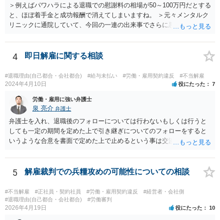
＞例えばパワハラによる退職での慰謝料の相場が50～100万円だとする
と、ほぼ着手金と成功報酬で消えてしまいますね。 ＞元々メンタルク
リニックに通院していて、今回の一連の出来事でさらに悪化した事実
を医師の診断書で証拠として提出しても慰謝料は変わらないですか？
万が一、慰謝料請求が認められるにしても金額としては微々たるもの
かと思いますが、依頼する弁護士に詳細を説明したうえで指示を仰い
4
即日解雇に関する相談
だ方がいいかと思います。
#退職理由(自己都合・会社都合)
#給与未払い
#労働・雇用契約違反
#不当解雇
2024年4月10日
役にたった
7
労働・雇用に強い弁護士
泉 亮介
弁護士
弁護士を入れ、退職後のフォローについては行わないもしくは行うと
しても一定の期間を定めた上で引き継ぎについてのフォローをすると
いうような合意を書面で定めた上で止めるという事は交渉次第で可能
でしょう。 また、弁護士を立てた場合は相手からの連絡の窓口を全て
弁護士とすることができるため、会社からの連絡を止めることもでき
るかと思われます。 精神的に会社側と対応するのが苦痛であるという
5
解雇裁判での兵糧攻めの可能性についての相談
場合には、弁護士を立てた上で退職についての条件面の交渉を行われ
ても良いでしょう。
#不当解雇
#正社員・契約社員
#労働・雇用契約違反
#経営者・会社側
#退職理由(自己都合・会社都合)
#労働審判
2026年4月19日
役にたった
10