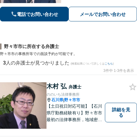
事故：24時間受付可／弁護士が介入す
ることで賠償金の大幅な増額が実現で
電話でお問い合わせ
メールでお問い合わせ
きるケースあり」【休日・夜間相談
可】
野々市市に所在する弁護士
野々市市の事務所等での面談予約が可能です。
3
人の弁護士が見つかりました
(検索結果について詳しくは
こちら
)
3件中 1-3件を表示
木村 弘
弁護士
ののいち法律事務所
石川県
野々市市
|
【土日祝日対応可能】【石川
詳細を見
県庁勤務経験有り】野々市市
る
最初の法律事務所，地域密着
型，お気軽にご相談くださ
い。