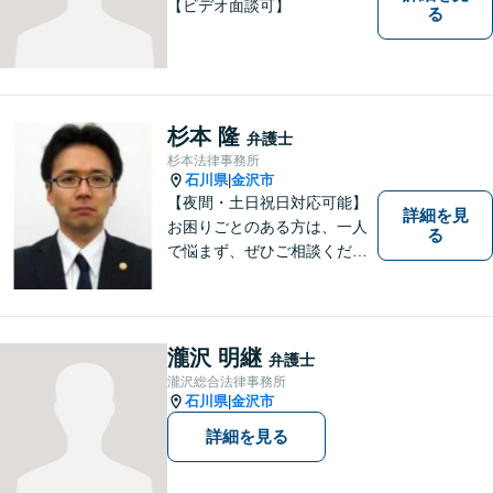
【ビデオ面談可】
る
杉本 隆
弁護士
杉本法律事務所
石川県
金沢市
|
【夜間・土日祝日対応可能】
詳細を見
お困りごとのある方は、一人
る
で悩まず、ぜひご相談くださ
い。香林坊に事務所がありま
すので、お気軽にご相談くだ
さい（相談料：１時間５5００
円(税込））
瀧沢 明継
弁護士
瀧沢総合法律事務所
石川県
金沢市
|
詳細を見る