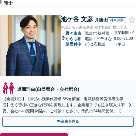
護士
池ケ谷 文彦
弁護士
神奈川県
弁護士法人東京新宿法律事務所 横浜支店
営業時間：0
野々市市
面談方法(対面・
からも相
電話・ビデオな
9:00~21:00
談受付中
ど)は応相談
（平日）
退職理由(自己都合・会社都合)
【全国対応】【未払い残業代請求 /不当解雇、退職勧奨等労働者側専
従】働く皆様の正当な権利を実現します。企業相手でも泣き寝入り不
要。会社への疑問や悩み、ご相談ください。予約は24時間受付。【初
回面談無料】【夜間・休日対応可】
料金表を見る