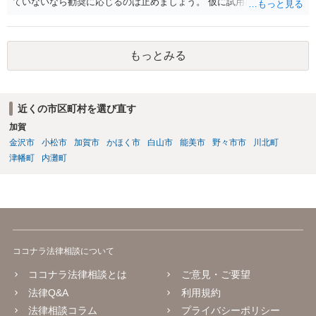
ていないなら勧奨に応じるのは止めましょう。 仮に試用期間満了時に
本採用拒否とされれば、それを争うことは考えられます。
もっとみる
近くの市区町村を選び直す
加賀
金沢市
小松市
加賀市
かほく市
白山市
能美市
野々市市
川北町
津幡町
内灘町
ココナラ法律相談について
ココナラ法律相談とは
ご意見・ご要望
法律Q&A
利用規約
法律相談コラム
プライバシーポリシー