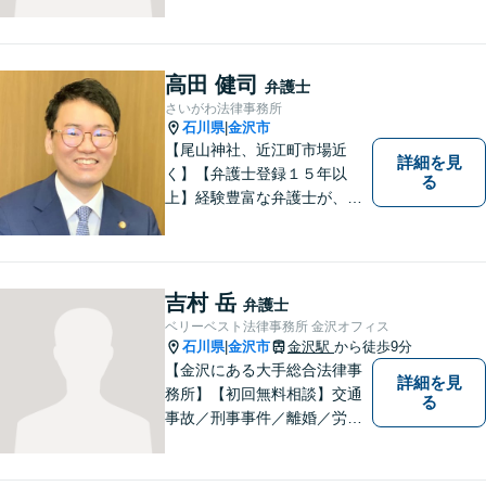
高田 健司
弁護士
さいがわ法律事務所
石川県
金沢市
|
【尾山神社、近江町市場近
詳細を見
く】【弁護士登録１５年以
る
上】経験豊富な弁護士が、誠
実、丁寧に、フットワーク軽
く対応します
吉村 岳
弁護士
ベリーベスト法律事務所 金沢オフィス
石川県
金沢市
金沢駅
から徒歩9分
|
【金沢にある大手総合法律事
詳細を見
務所】【初回無料相談】交通
る
事故／刑事事件／離婚／労働
など、幅広いご相談に迅速に
対応！依頼者様の法律的に適