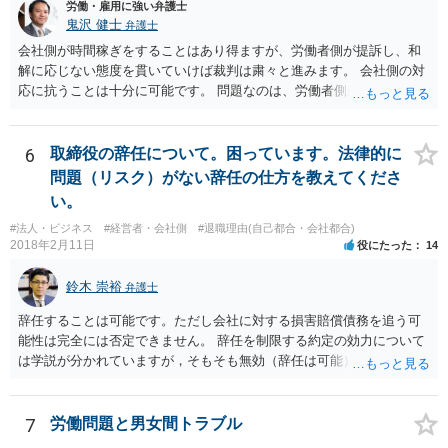
労働・雇用に強い弁護士
鬼沢 健士
弁護士
会社側が時間稼ぎをすることはあり得ますが、労働者側が提訴し、和
解に応じない態度を貫いていけば裁判は粛々と進みます。 会社側の対
応に抗うことは十分に可能です。 問題なのは、労働者側が「争わな
い」「諦める」態度をとることです。
6
取締役の辞任について。困っています。法律的に
問題（リスク）がない辞任の仕方を教えてくださ
い。
#法人・ビジネス
#経営者・会社側
#退職理由(自己都合・会社都合)
2018年2月11日
役にたった
14
鈴木 崇裕
弁護士
辞任することは可能です。ただし会社に対する損害賠償債務を追う可
能性は完全には否定できません。 辞任を制限する約定の効力について
は学説が分かれていますが，そもそも無効（辞任は可能）と考える説
と，辞任の効力自体は認め，会社に対する債務不履行責任を負わされ
る可能性があると考える説が有力です。 ただし，いずれの説をとった
場合でも，会社にとって「不利な時期」に辞任したときは，「やむを
7
労働問題と男女間トラブル
得ない事由」がない限り，会社の損害を賠償しなければならなくなり