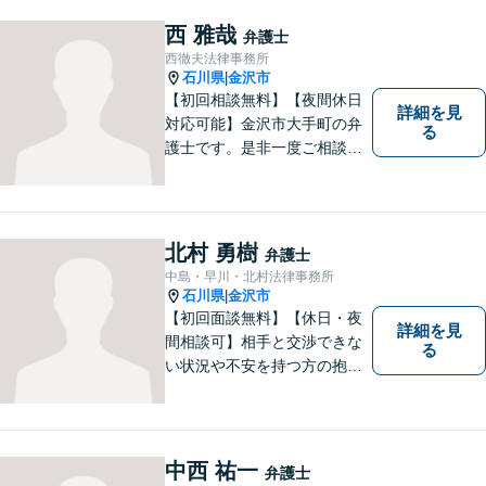
正かつ妥当な利益を擁護でき
るように、努めてまいりま
西 雅哉
弁護士
す。お困りの際は、お気軽に
西徹夫法律事務所
ご相談を！【お子様連れ可】
石川県
金沢市
|
【初回相談無料】【夜間休日
詳細を見
対応可能】金沢市大手町の弁
る
護士です。是非一度ご相談く
ださい。
北村 勇樹
弁護士
中島・早川・北村法律事務所
石川県
金沢市
|
【初回面談無料】【休日・夜
詳細を見
間相談可】相手と交渉できな
る
い状況や不安を持つ方の抱え
る問題を解決するため、法律
を活かし、依頼者様を守りま
す。悩んでいる人は、一度弁
護士に話を聞いてもらうこと
中西 祐一
弁護士
でトラブル解決のきっかけを