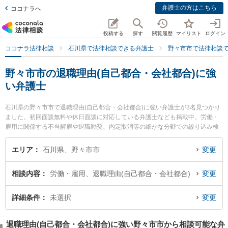
弁護士の方はこちら
ココナラへ
投稿する
探す
閲覧履歴
マイリスト
ログイン
ココナラ法律相談
石川県で法律相談できる弁護士
野々市市で法律相談
野々市市の退職理由(自己都合・会社都合)に強
い弁護士
石川県の野々市市で退職理由(自己都合・会社都合)に強い弁護士が3名見つかり
ました。初回面談無料や休日面談に対応している弁護士なども掲載中。労働・
雇用に関係する不当解雇や退職勧奨、内定取消等の細かな分野での絞り込み検
索もでき便利です。特にののいち法律事務所の木村 弘弁護士やののいち法律事
務所の井村 剛弁護士、白山・野々市法律事務所の春野 しおり弁護士のプロフィ
エリア
石川県、野々市市
変更
ール情報や弁護士費用、強みなどが注目されています。『野々市市で土日や夜
間に発生した退職理由(自己都合・会社都合)のトラブルを今すぐに弁護士に相談
相談内容
労働・雇用、退職理由(自己都合・会社都合)
変更
したい』『退職理由(自己都合・会社都合)のトラブル解決の実績豊富な近くの弁
護士を検索したい』『初回相談無料で退職理由(自己都合・会社都合)を法律相談
できる野々市市内の弁護士に相談予約したい』などでお困りの相談者さんにお
詳細条件
未選択
変更
すすめです。
退職理由(自己都合・会社都合)に強い野々市市から相談可能な弁