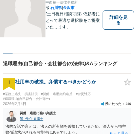
中西祐一法律事務所
つかむことができるかもしれ
石川県
金沢市
|
ません。
{土日祝日相談可能} 依頼者に
詳細を見
とって最適な選択肢をご提案
る
いたします。
退職理由(自己都合・会社都合)の法律Q&Aランキング
1
社用車の破損。弁償するべきかどうか
#業務上過失・損害賠償
#労働・雇用契約違反
#労災対応
#退職理由(自己都合・会社都合)
2026年2月4日
役にたった
246
労働・雇用に強い弁護士
泉 亮介
弁護士
法的な話で言えば、法人の所有物を破損しているため、法人から損害
賠償請求がされる可能性はあるでしょう。