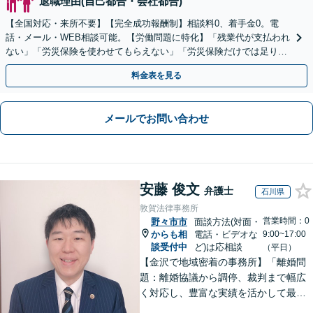
退職理由(自己都合・会社都合)
【全国対応・来所不要】【完全成功報酬制】相談料0、着手金0。電
話・メール・WEB相談可能。【労働問題に特化】「残業代が支払われ
ない」「労災保険を使わせてもらえない」「労災保険だけでは足りな
い。損害賠償請求したい」など労働問題はお任せを。
料金表を見る
メールでお問い合わせ
安藤 俊文
弁護士
石川県
敦賀法律事務所
営業時間：0
野々市市
面談方法(対面・
からも相
電話・ビデオな
9:00~17:00
談受付中
ど)は応相談
（平日）
【金沢で地域密着の事務所】「離婚問
題：離婚協議から調停、裁判まで幅広
く対応し、豊富な実績を活かして最適
な解決策をご提案いたします」「交通