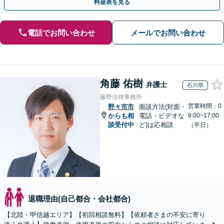
料金表を見る
電話でお問い合わせ
メールでお問い合わせ
角藤 佑樹
弁護士
石川県
藤野法律事務所
営業時間：0
野々市市
面談方法(対面・
からも相
電話・ビデオな
9:00~17:00
談受付中
ど)は応相談
（平日）
退職理由(自己都合・会社都合)
【北陸・甲信越エリア】【初回相談無料】【依頼者さまの不安に寄り