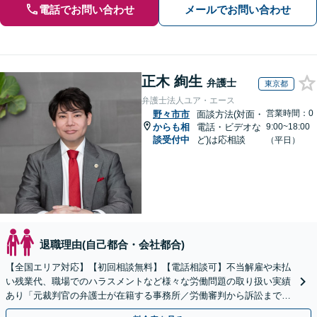
電話でお問い合わせ
メールでお問い合わせ
正木 絢生
弁護士
東京都
弁護士法人ユア・エース
営業時間：0
野々市市
面談方法(対面・
からも相
電話・ビデオな
9:00~18:00
談受付中
ど)は応相談
（平日）
退職理由(自己都合・会社都合)
【全国エリア対応】【初回相談無料】【電話相談可】不当解雇や未払
い残業代、職場でのハラスメントなど様々な労働問題の取り扱い実績
あり「元裁判官の弁護士が在籍する事務所／労働審判から訴訟まで、
裁判官経験を活かした最適な戦略を立案」