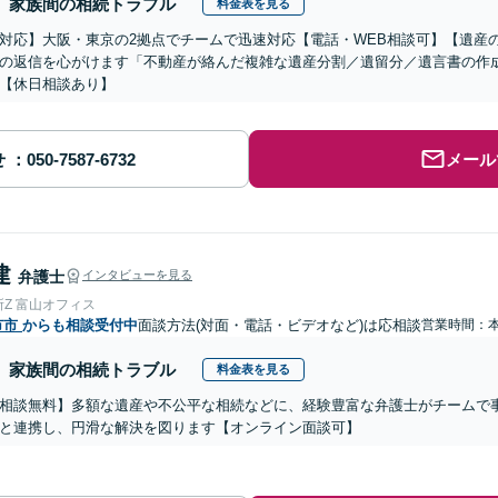
家族間の相続トラブル
料金表を見る
対応】大阪・東京の2拠点でチームで迅速対応【電話・WEB相談可】【遺産
の返信を心がけます「不動産が絡んだ複雑な遺産分割／遺留分／遺言書の作
【休日相談あり】
せ
メール
建
弁護士
インタビューを見る
Z 富山オフィス
市市
からも相談受付中
面談方法(対面・電話・ビデオなど)は応相談
営業時間：
家族間の相続トラブル
料金表を見る
相談無料】多額な遺産や不公平な相続などに、経験豊富な弁護士がチームで
と連携し、円滑な解決を図ります【オンライン面談可】