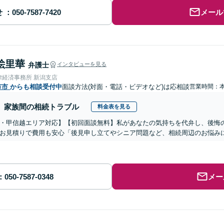
せ
メール
絵里華
弁護士
インタビューを見る
律経済事務所 新潟支店
市市
からも相談受付中
面談方法(対面・電話・ビデオなど)は応相談
営業時間：
家族間の相続トラブル
料金表を見る
・甲信越エリア対応】【初回面談無料】私があなたの気持ちを代弁し、後悔
お見積りで費用も安心「後見申し立てやシニア問題など、相続周辺のお悩みに
メー