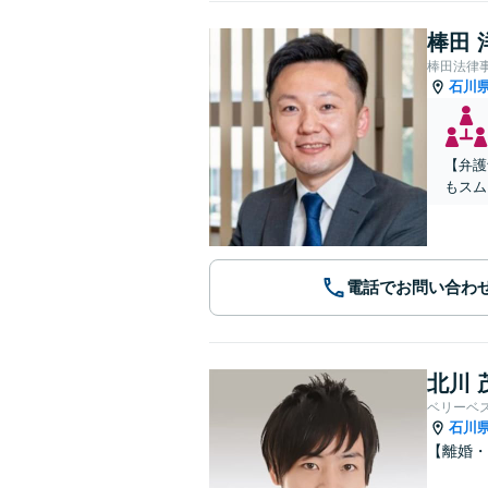
棒田 
棒田法律
石川
【弁護
もスム
電話でお問い合わ
北川 
ベリーベ
石川
【離婚・