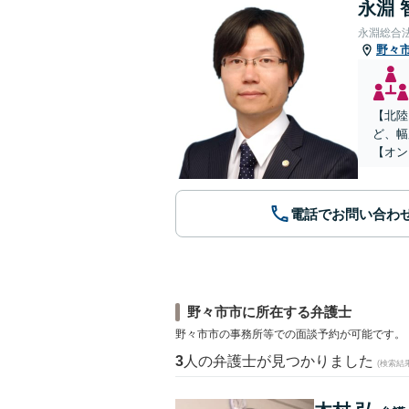
永淵 
永淵総合
野々
【北陸
ど、幅
【オン
電話でお問い合わ
野々市市に所在する弁護士
野々市市の事務所等での面談予約が可能です。
3
人の弁護士が見つかりました
(検索結