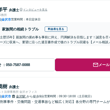
洋平
弁護士
インタビューを見る
事務所
県
金沢市
営業時間：本日定休日
|
家族間の相続トラブル
料金表を見る
士歴15年】親族間の揉め事を事前に抑え、円満解決を目指します！誠意を尽
ーズに収束へ。要望に沿った遺言書作成で後のトラブル回避を【メール相談／
せ
メール
茂樹
弁護士
スト法律事務所 金沢オフィス
県
金沢市
金沢駅
から徒歩9分
営業時間：09:30~18:00（土日祝日）
|
刑事事件・労働問題・交通事故など幅広く対応】各分野の専門チームが