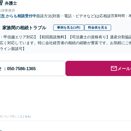
智
弁護士
法律事務所
市市
からも相談受付中
面談方法(対面・電話・ビデオなど)は応相談
営業時間：
家族間の相続トラブル
事例を見る(1件)
料金表を見る
・甲信越エリア対応】【初回面談無料】【司法書士の資格有り】遺産分割協
広く対応しています。特に会社経営者の相続の経験が豊富です。お気軽にご
ライン面談可】
せ
メール
果について詳しくは
こちら
)