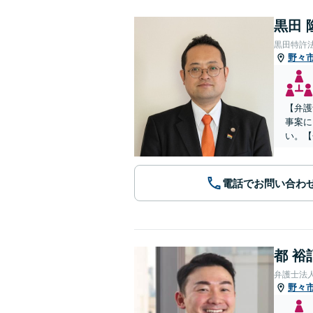
黒田 
黒田特許
野々
【弁護
事案に
い。【
電話でお問い合わ
都 裕
弁護士法
野々