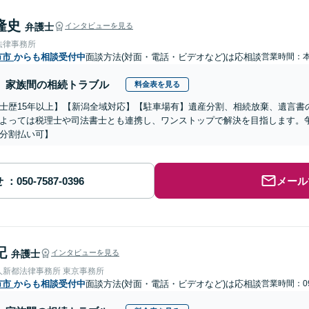
隆史
弁護士
インタビューを見る
法律事務所
市市
からも相談受付中
面談方法(対面・電話・ビデオなど)は応相談
営業時間：
家族間の相続トラブル
料金表を見る
士歴15年以上】【新潟全域対応】【駐車場有】遺産分割、相続放棄、遺言書
よっては税理士や司法書士とも連携し、ワンストップで解決を目指します。
分割払い可】
せ
メール
記
弁護士
インタビューを見る
人新都法律事務所 東京事務所
市市
からも相談受付中
面談方法(対面・電話・ビデオなど)は応相談
営業時間：09