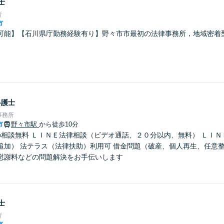
士
所
市
可能】【石川県庁勤務経験有り】野々市市最初の法律事務所，地域密着
弁護士
事務所
市
野々市駅
から徒歩10分
の相談無料 ＬＩＮＥ法律相談（ビデオ通話、２０分以内、無料） ＬＩ
追加） 法テラス（法律扶助）利用可 借金問題（破産、個人再生、任意整
慰謝料などの問題解決をお手伝いします
士
所