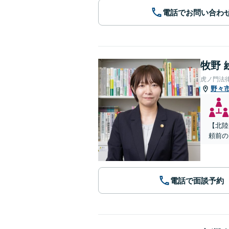
電話でお問い合わ
牧野 
虎ノ門法
野々
【北陸
頼前の
電話で面談予約