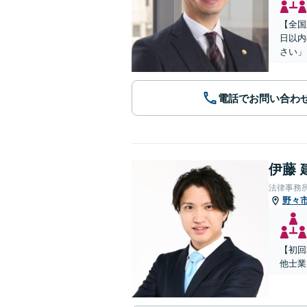
【全国
日以内
さい」
電話でお問い合わ
伊藤 
法律事務所
野々
【初回
他士業