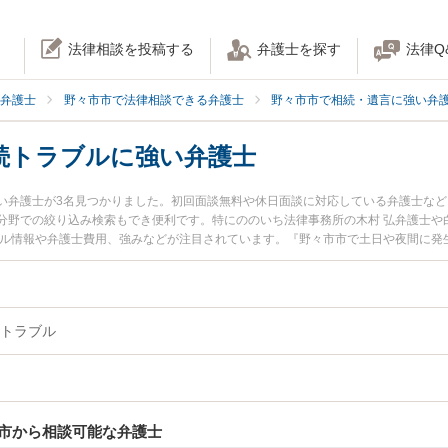
法律相談を投稿する
弁護士を探す
法律Q
弁護士
野々市市で法律相談できる弁護士
野々市市で相続・遺言に強い弁
続トラブルに強い弁護士
い弁護士が3名見つかりました。初回面談無料や休日面談に対応している弁護士な
分野での絞り込み検索もでき便利です。特にののいち法律事務所の木村 弘弁護士や
ール情報や弁護士費用、強みなどが注目されています。『野々市市で土日や夜間に発
ブルのトラブル解決の実績豊富な近くの弁護士を検索したい』『初回相談無料で家
談者さんにおすすめです。
トラブル
市から相談可能な弁護士