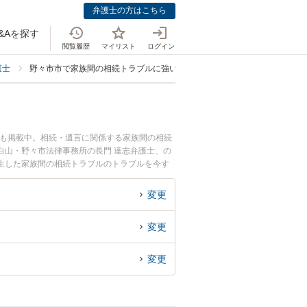
弁護士の方はこちら
&Aを探す
閲覧履歴
マイリスト
ログイン
護士
野々市市で家族間の相続トラブルに強い弁護士
ども掲載中。相続・遺言に関係する家族間の相続
白山・野々市法律事務所の長門 達志弁護士、の
生した家族間の相続トラブルのトラブルを今す
族間の相続トラブルを法律相談できる野々市市内
変更
変更
変更