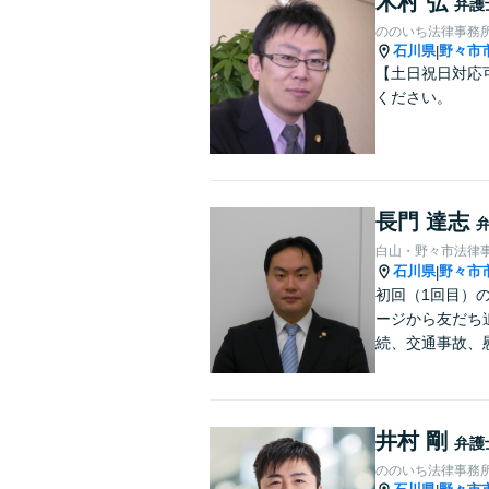
木村 弘
弁護
ののいち法律事務
石川県
野々市
|
【土日祝日対応
ください。
長門 達志
白山・野々市法律
石川県
野々市
|
初回（1回目）
ージから友だち
続、交通事故、
井村 剛
弁護
ののいち法律事務