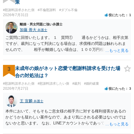
策
切関与しないなら100万円振り込む」というLINEや誓約書は、裁判上
#慰謝料請求された側
#不倫慰謝料
#ダブル不倫
どの程度証拠価値があるのか ⇒前後のやり取りや誓約書の具体的内容
2026年7月31日
役にたった
1
を見ない限り、具体的な判断はできませんが、一定の証拠価値はある
と考えます。 ③ 借用書があっても、後から100万円を貸付扱いに変更
離婚・男女問題に強い弁護士
することは認められるのか。 ⇒おそらく１００万円は不当利得（受け
加藤 善大
弁護士
取る正当な権利がないのに利益を取得した）として返還請求されてい
ご質問に回答いたします。 １ 質問① 通るかどうかは、相手次第
るものかと推察しますので、 貸金返還ではないかと存じます。 ④ 私
ですが、裁判になって判決になる場合は、求償権の問題は触れられま
は現在、収入も不安定で貯金もなくリボ払い借金が既に約100万あり。
せんので、 相手が離婚しない場合は、１００万円程度となる可能
今年に再婚したが主人はお金に厳しい為、一括で220万円を支払う事は
性があると思われます。 交渉については、相手としても、裁判を
困難 仮に裁判で敗訴した場合でも、分割払いになる可能性はあります
するデメリットはありますから（経済的、時間的、精神的負担等）、
か。 ⇒判決となり敗訴してしまった場合は、強制執行により不動産等
反対にご自身が、裁判も辞さずという姿勢を示すことで、プラス
3
未成年の娘がネット恋愛で慰謝料請求を受けた場
の財産を差し押さえられ、そこから債権回収が図られることになりま
に働く可能性は有り得ます。 交渉で解決する多くの場合は、相手
合の対処法は？
すが、 和解であれば柔軟な解決が可能ですので、その場合は分割払
が弁護士に依頼しているケースで、５０万円以下で合意できる場合は
いにより支払うことも十分可能です。 ⑤ このような事情であれば、私
#慰謝料請求された側
#慰謝料請求したい側
#裁判
#婚約破棄
稀であると思います。 通常は、６０万円から８０万円程度になる
2026年7月27日
役にたった
3
は120万円のみ和解交渉を続けるべきでしょうか。 ⇒ご相談者様の認
ことが多いというのが私の印象です。 ２ 質問② ご記載の内容が
識を前提にすれば、１００万円も含めて返済する必要はないと考えら
減額を進めるうえでの交渉材料かと思います。 なお、ご自身が離
王 宣麟
れるため、 120万円のみについて交渉を続けることがベターかと存じ
弁護士
婚しないことは、交渉材料にはならないかと思いますので、ご注意く
ます。
ださい。 また、相手夫婦の婚姻関係が既に破綻していたことや、
本件において、そもそもご息女様の相手方に対する権利侵害があるの
相手女性が結婚しているとは知らなかったと主張することもあります
かどうかも疑わしい案件なので、あまり気にされる必要はないのでは
が、 ケースバイケースですので、ご自身の場合にそれらの主張が
ないかと思います。 なお、LINEアカウントからであっても、そこに紐
できるかはよくお考え下さい。 ３ 質問③ 違約金を５０万円とす
づけられた電話番号の開示→携帯電話会社から氏名・住所が開示され
る旨の交渉をすることが妥当かどうかという基準はありません。