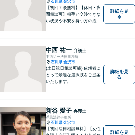
石川県
金沢市
|
【初回面談無料】【休日・夜
詳細を見
間相談可】相手と交渉できな
る
い状況や不安を持つ方の抱え
る問題を解決するため、法律
を活かし、依頼者様を守りま
す。悩んでいる人は、一度弁
護士に話を聞いてもらうこと
中西 祐一
弁護士
でトラブル解決のきっかけを
中西祐一法律事務所
つかむことができるかもしれ
石川県
金沢市
|
ません。
{土日祝日相談可能} 依頼者に
詳細を見
とって最適な選択肢をご提案
る
いたします。
新谷 愛子
弁護士
浮葉法律事務所
石川県
金沢市
|
【初回法律相談無料】【女性
詳細を見