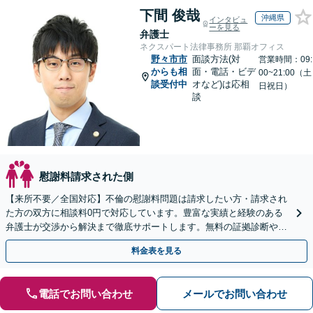
下間 俊哉
沖縄県
インタビュ
ーを見る
弁護士
ネクスパート法律事務所 那覇オフィス
野々市市
面談方法(対
営業時間：09:
からも相
面・電話・ビデ
00~21:00（土
談受付中
オなど)は応相
日祝日）
談
慰謝料請求された側
【来所不要／全国対応】不倫の慰謝料問題は請求したい方・請求され
た方の双方に相談料0円で対応しています。豊富な実績と経験のある
弁護士が交渉から解決まで徹底サポートします。無料の証拠診断や着
手金の返還保証もありますので安心してご相談ください。
料金表を見る
電話でお問い合わせ
メールでお問い合わせ