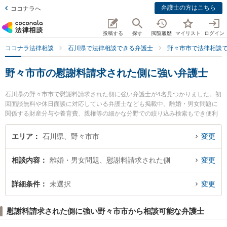
弁護士の方はこちら
ココナラへ
投稿する
探す
閲覧履歴
マイリスト
ログイン
ココナラ法律相談
石川県で法律相談できる弁護士
野々市市で法律相談
野々市市の慰謝料請求された側に強い弁護士
石川県の野々市市で慰謝料請求された側に強い弁護士が4名見つかりました。初
回面談無料や休日面談に対応している弁護士なども掲載中。離婚・男女問題に
関係する財産分与や養育費、親権等の細かな分野での絞り込み検索もでき便利
です。特に白山・野々市法律事務所の春野 しおり弁護士やののいち法律事務所
の木村 弘弁護士、ののいち法律事務所の井村 剛弁護士のプロフィール情報や弁
エリア
石川県、野々市市
変更
護士費用、強みなどが注目されています。『野々市市で土日や夜間に発生した
慰謝料請求された側のトラブルを今すぐに弁護士に相談したい』『慰謝料請求
相談内容
離婚・男女問題、慰謝料請求された側
変更
された側のトラブル解決の実績豊富な近くの弁護士を検索したい』『初回相談
無料で慰謝料請求された側を法律相談できる野々市市内の弁護士に相談予約し
たい』などでお困りの相談者さんにおすすめです。
詳細条件
未選択
変更
慰謝料請求された側に強い野々市市から相談可能な弁護士