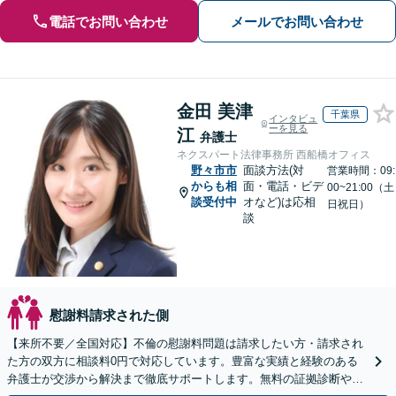
電話でお問い合わせ
メールでお問い合わせ
金田 美津
千葉県
インタビュ
ーを見る
江
弁護士
ネクスパート法律事務所 西船橋オフィス
野々市市
面談方法(対
営業時間：09:
からも相
面・電話・ビデ
00~21:00（土
談受付中
オなど)は応相
日祝日）
談
慰謝料請求された側
【来所不要／全国対応】不倫の慰謝料問題は請求したい方・請求され
た方の双方に相談料0円で対応しています。豊富な実績と経験のある
弁護士が交渉から解決まで徹底サポートします。無料の証拠診断や着