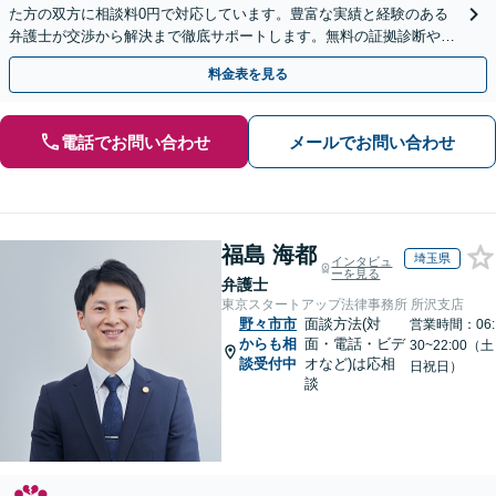
た方の双方に相談料0円で対応しています。豊富な実績と経験のある
弁護士が交渉から解決まで徹底サポートします。無料の証拠診断や着
手金の返還保証もありますので安心してご相談ください。
料金表を見る
電話でお問い合わせ
メールでお問い合わせ
福島 海都
埼玉県
インタビュ
ーを見る
弁護士
東京スタートアップ法律事務所 所沢支店
野々市市
面談方法(対
営業時間：06:
からも相
面・電話・ビデ
30~22:00（土
談受付中
オなど)は応相
日祝日）
談