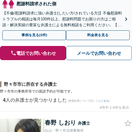
慰謝料請求された側
【不倫/慰謝料請求に強い弁護士(したい方/されている方)】不倫慰謝料
トラブルの相談は毎月100件以上、慰謝料問題でお困りの方はご相
談・解決実績の豊富な弁護士による無料相談をご利用ください。【不
倫相談は初回0円】【全国対応】
事例を見る(4件)
料金表を見る
電話でお問い合わせ
メールでお問い合わせ
野々市市に所在する弁護士
野々市市の事務所等での面談予約が可能です。
4
人の弁護士が見つかりました
(検索結果について詳しくは
こちら
)
4件中 1-4件を表示
春野 しおり
弁護士
白山・野々市法律事務所