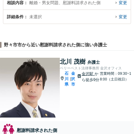
相談内容
離婚・男女問題、慰謝料請求された側
変更
詳細条件
未選択
変更
野々市市から近い慰謝料請求された側に強い弁護士
北川 茂樹
弁護士
ベリーベスト法律事務所 金沢オフィス
石
金
金沢駅
か
営業時間：09:30~1
川
沢
|
8:00（土日祝日）
ら徒歩9分
県
市
慰謝料請求された側