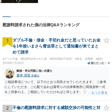
ます。「より身近に、より親
しみやすく」をモットーに気
軽に相談できる弁護士を目指
します。
慰謝料請求された側の法律Q&Aランキング
1
ダブル不倫・借金・手切れ金だと思っていたお金
を1年後いまさら脅迫罪として通知書が来てまと
めて請求
#ダブル不倫
#慰謝料請求された側
#異性関係(不貞等)
#借金・浪費癖
#裁判
2026年7月30日
役にたった
3
離婚・男女問題に強い弁護士
森本 偲音
弁護士
ご相談事項について、以下のとおり回答させていただきます。 ご参考
にしていただき、ご心配であれば最寄りの法律事務所に関係資料一式
をご持参の上、ご相談していただければと存じます。 ① このLINEの
流れを見る限り、100万円は貸付金ではなく、手切れ金・和解金と評価
される可能性はあるのか ⇒LINEを含む１００万円の貸付に至るまでの
やり取り等の経緯、誓約書の内容等を踏まえて、関係を清算するため
2
不倫の慰謝料請求に対する減額交渉の可能性と対
の 金銭であったと評価される可能性はあると考えます。 ② 「今後一