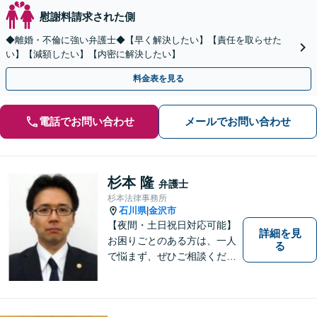
慰謝料請求された側
◆離婚・不倫に強い弁護士◆【早く解決したい】【責任を取らせた
い】【減額したい】【内密に解決したい】
料金表を見る
電話でお問い合わせ
メールでお問い合わせ
杉本 隆
弁護士
杉本法律事務所
石川県
金沢市
|
【夜間・土日祝日対応可能】
詳細を見
お困りごとのある方は、一人
る
で悩まず、ぜひご相談くださ
い。香林坊に事務所がありま
すので、お気軽にご相談くだ
さい（相談料：１時間５5００