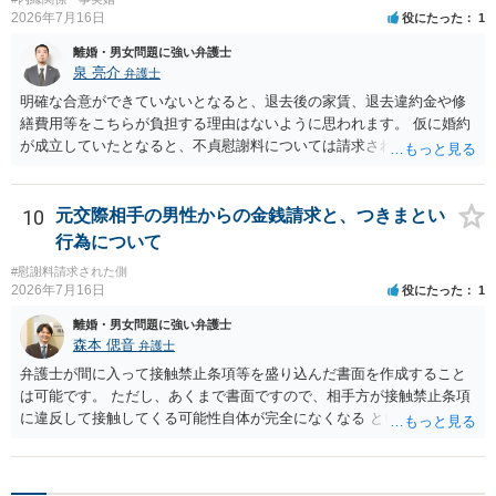
2026年7月16日
役にたった
1
離婚・男女問題に強い弁護士
泉 亮介
弁護士
明確な合意ができていないとなると、退去後の家賃、退去違約金や修
繕費用等をこちらが負担する理由はないように思われます。 仮に婚約
が成立していたとなると、不貞慰謝料については請求される可能性が
あるため検討しておく必要があるでしょう。 弁護士を立てる予定であ
れば早めに弁護士に相談し、弁護士から回答をさせると良いでしょ
う。
10
元交際相手の男性からの金銭請求と、つきまとい
行為について
#慰謝料請求された側
2026年7月16日
役にたった
1
離婚・男女問題に強い弁護士
森本 偲音
弁護士
弁護士が間に入って接触禁止条項等を盛り込んだ書面を作成すること
は可能です。 ただし、あくまで書面ですので、相手方が接触禁止条項
に違反して接触してくる可能性自体が完全になくなる という訳ではあ
りませんので、その点ご留意ください。 また、本件ではこれ以上嫌が
らせ行為がエスカレートする前に、一度警察に相談した方がよいかと
存じます。 以上、ご参考までに。