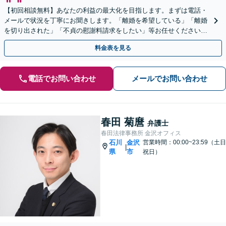
【初回相談無料】あなたの利益の最大化を目指します。まずは電話・
メールで状況を丁寧にお聞きします。「離婚を希望している」「離婚
を切り出された」「不貞の慰謝料請求をしたい」等お任せください。
【リーズナブルな料金設定】
料金表を見る
電話でお問い合わせ
メールでお問い合わせ
春田 菊麿
弁護士
春田法律事務所 金沢オフィス
石川
金沢
営業時間：00:00~23:59（土日
|
県
市
祝日）