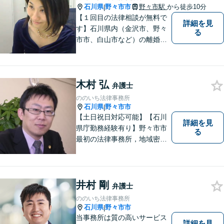
石川県
野々市市
野々市駅
から徒歩10分
|
【１回目の法律相談が無料で
詳細を見
す】石川県内（金沢市、野々
る
市市、白山市など）の離婚、
相続、交通事故や慰謝料など
のトラブルについて、お気軽
にご相談ください。女性の方
木村 弘
のお悩みも、女性の弁護士が
弁護士
相談にのることができます。
ののいち法律事務所
【女性弁護士在籍】
石川県
野々市市
|
【土日祝日対応可能】【石川
詳細を見
県庁勤務経験有り】野々市市
る
最初の法律事務所，地域密着
型，お気軽にご相談くださ
い。
井村 剛
弁護士
ののいち法律事務所
石川県
野々市市
|
当事務所は質の高いサービス
詳細を見