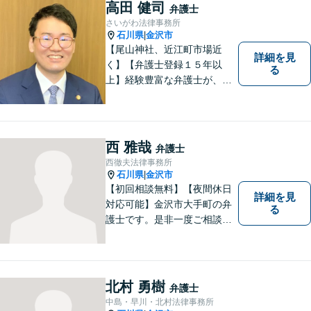
円(税込））
高田 健司
弁護士
さいがわ法律事務所
石川県
金沢市
|
【尾山神社、近江町市場近
詳細を見
く】【弁護士登録１５年以
る
上】経験豊富な弁護士が、誠
実、丁寧に、フットワーク軽
く対応します
西 雅哉
弁護士
西徹夫法律事務所
石川県
金沢市
|
【初回相談無料】【夜間休日
詳細を見
対応可能】金沢市大手町の弁
る
護士です。是非一度ご相談く
ださい。
北村 勇樹
弁護士
中島・早川・北村法律事務所