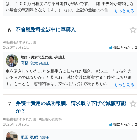
は、 １００万円程度になる可能性が高いです。 （相手夫婦が離婚しな
い場合の慰謝料となります。） なお、上記の金額は不倫をした２名が
支払う総額の相場ですので、 ご自身が全額支払った場合は相手女性に
半額程度の支払を求める、 求償ができることになります。 その求償権
を放棄する場合の慰謝料相場は、６０万円から８０万円程度になるこ
6
不倫慰謝料交渉中に車購入
とが多いです。 （相手夫婦が離婚しませんので、減額してでも求償権
を放棄してもらうメリットがあることになります。） ５年後に離婚す
#慰謝料請求された側
る可能性について、慰謝料額に影響が出る可能性はないと考えます。
2026年7月21日
役にたった
2
最後に、ご依頼になる場合の弁護士費用は、ご依頼になる弁護士によ
離婚・男女問題に強い弁護士
り異なりますので、直接ご確認いただくといいですよ。 ご質問に対す
髙橋 俊太
弁護士
る回答は以上ですが、可能であれば、ご依頼になるかは別にして、お
車を購入していたことを相手方に知られた場合、交渉上、「支払能力
近くの弁護士に直接相談されて、今後の対応についてアドバイスを求
があるのではないか」と見られ、減額交渉に影響する可能性はありま
めることをおすすめいたします。 ご参考にしていただけますと幸いで
す。もっとも、慰謝料額は、支払能力だけで決まるものではなく、不
す。
貞行為の有無、やり取りの内容、会っていた回数、夫婦関係への影
響、離婚・別居の有無、証拠関係等によって判断されます。 ご記載の
ように、LINEのやり取りと数回の食事のみで性交渉がないのであれ
7
弁護士費用の成功報酬、請求取り下げで減額可能
ば、原則として不貞慰謝料支払義務は否定されます。他方で、性交渉
か？
がない場合でも、親密なやり取りの内容や関係の態様によっては、婚
#慰謝料請求された側
#離婚の慰謝料
姻共同生活の平穏を害したとして、例外的に慰謝料支払義務が肯定さ
2026年7月26日
役にたった
2
れることもあります。 すでに弁護士に依頼されているのであれば、車
の購入事情も含めて説明し、支払能力の問題と、そもそもの慰謝料額
肥田 弘昭
弁護士
の相当性を分けて交渉してもらう方がよいでしょう。