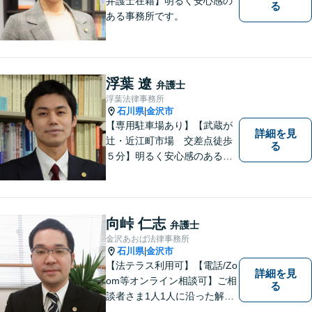
弁護士在籍】明るく安心感の
る
ある事務所です。
浮葉 遼
弁護士
浮葉法律事務所
石川県
金沢市
|
【専用駐車場あり】【武蔵が
詳細を見
辻・近江町市場 交差点徒歩
る
５分】明るく安心感のある事
務所です。
向峠 仁志
弁護士
金沢あおば法律事務所
石川県
金沢市
|
【法テラス利用可】【電話/Zo
詳細を見
om等オンライン相談可】ご相
る
談者さま1人1人に沿った解決
案を一緒に探し解決へと導き