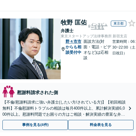
牧野 匡佑
東京都
インタビュ
ーを見る
弁護士
東京スタートアップ法律事務所 新宿支店
野々市市
面談方法(対
営業時間：06:
からも相
面・電話・ビデ
30~22:00（土
談受付中
オなど)は応相
日祝日）
談
慰謝料請求された側
【不倫/慰謝料請求に強い弁護士(したい方/されている方)】【初回相談
無料】不倫慰謝料トラブルの相談は毎月400件以上、累計解決実績6,0
00件以上。慰謝料問題でお困りの方はご相談・解決実績の豊富な弁護
士による無料相談をご利用ください。
事例を見る(4件)
料金表を見る