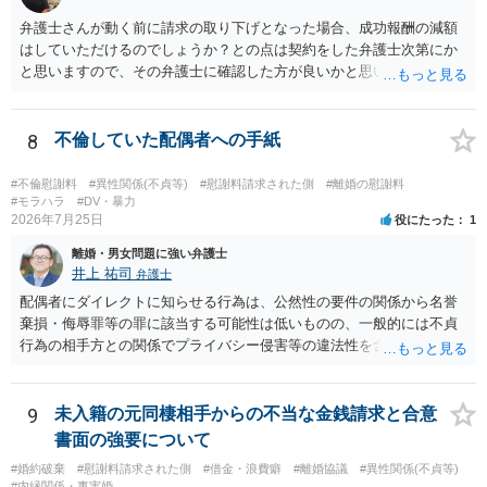
弁護士さんが動く前に請求の取り下げとなった場合、成功報酬の減額
はしていただけるのでしょうか？との点は契約をした弁護士次第にか
と思いますので、その弁護士に確認した方が良いかと思います。ご参
考にしてください。
8
不倫していた配偶者への手紙
#不倫慰謝料
#異性関係(不貞等)
#慰謝料請求された側
#離婚の慰謝料
#モラハラ
#DV・暴力
2026年7月25日
役にたった
1
離婚・男女問題に強い弁護士
井上 祐司
弁護士
配偶者にダイレクトに知らせる行為は、公然性の要件の関係から名誉
棄損・侮辱罪等の罪に該当する可能性は低いものの、一般的には不貞
行為の相手方との関係でプライバシー侵害等の違法性を含む行為で
す。 そのため、そのことを知った相手方の夫婦関係への影響が大きい
ため、弁護士としては推奨しないことが一般的かと思います。
9
未入籍の元同棲相手からの不当な金銭請求と合意
書面の強要について
#婚約破棄
#慰謝料請求された側
#借金・浪費癖
#離婚協議
#異性関係(不貞等)
#内縁関係・事実婚