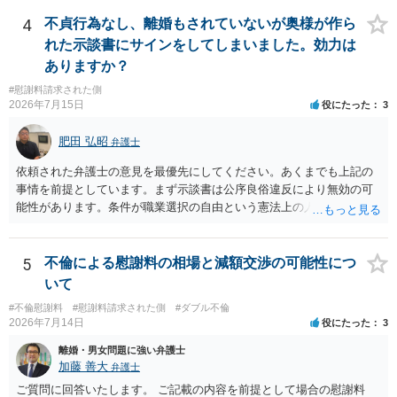
るパターンはありえるものの、本件のような精神的損害が発生したと
公序良俗に反するような金額では、その条項自体が無効になり得ます
明確にいえないような案件において開示がなされる可能性も低いので
4
不貞行為なし、離婚もされていないが奥様が作ら
が、 ２００万円でも、５０万円でも、公序良俗に反するほど高額
はないかと推察します。
れた示談書にサインをしてしまいました。効力は
とはいえないと考えますので、 結局は、妥当かどうかというより
ありますか？
も、ご自身が納得できるかどうかという基準でお考えいただくといい
と思います。 そのうえで、合意できるかは、相手も納得できるか
#慰謝料請求された側
否かにかかってはきますが。 ４ 質問④ ご記載の内容からは判断
2026年7月15日
役にたった
3
できないのですが、 清算条項を記載しないで合意することはリス
クがありますので、むしろ、原則としては、清算条項を記載するべき
肥田 弘昭
弁護士
であるとお考えいただくといいです。 ご質問に対する回答は以上で
依頼された弁護士の意見を最優先にしてください。あくまでも上記の
すが、可能であれば、ご依頼になるかは別として、お近くの弁護士に
事情を前提としています。まず示談書は公序良俗違反により無効の可
直接相談されて、 今後の対応についてアドバイス等を求めることを
能性があります。条件が職業選択の自由という憲法上の人権を侵害し
お勧めいたします。 ご参考にしていただければ幸いです。
た内容であるからです。次に、サインをさせた経緯から、強迫取消の
可能性もあるかと思います。ご参考にしてください。
5
不倫による慰謝料の相場と減額交渉の可能性につ
いて
#不倫慰謝料
#慰謝料請求された側
#ダブル不倫
2026年7月14日
役にたった
3
離婚・男女問題に強い弁護士
加藤 善大
弁護士
ご質問に回答いたします。 ご記載の内容を前提として場合の慰謝料