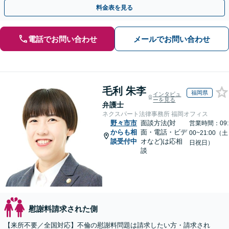
手金の返還保証もありますので安心してご相談ください。
料金表を見る
電話でお問い合わせ
メールでお問い合わせ
毛利 朱李
福岡県
インタビュ
ーを見る
弁護士
ネクスパート法律事務所 福岡オフィス
野々市市
面談方法(対
営業時間：09:
からも相
面・電話・ビデ
00~21:00（土
談受付中
オなど)は応相
日祝日）
談
慰謝料請求された側
【来所不要／全国対応】不倫の慰謝料問題は請求したい方・請求され