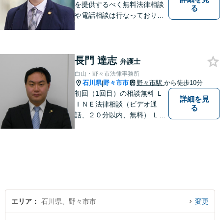
を提供するべく無料法律相談
る
や電話相談は行なっておりま
せん。相談者さまと共に歩む
弁護士として、法的サポート
をします。相続・遺言／債権
回収「スピード対応」／企業
長門 達志
弁護士
法務「顧問契約も可能」【夜
白山・野々市法律事務所
間・休日面談可】【完全個
石川県
野々市市
野々市駅
から徒歩10分
|
室】
初回（1回目）の相談無料 Ｌ
詳細を見
ＩＮＥ法律相談（ビデオ通
る
話、２０分以内、無料） ＬＩ
ＮＥ予約可（ホームページか
ら友だち追加） 法テラス（法
律扶助）利用可 借金問題（破
産、個人再生、任意整理）
や、 離婚、相続、交通事故、
慰謝料などの問題解決をお手
伝いします
エリア
石川県、野々市市
変更