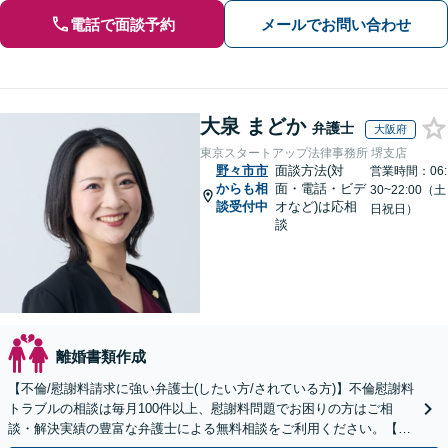
電話で面談予約
メールでお問い合わせ
大泉 まどか
弁護士
大阪府
東京スタートアップ法律事務所 堺支店
野々市市
面談方法(対
営業時間：06:
からも相
面・電話・ビデ
30~22:00（土
談受付中
オなど)は応相
日祝日）
談
離婚書類作成
【不倫/慰謝料請求に強い弁護士(したい方/されている方)】不倫慰謝料
トラブルの相談は毎月100件以上、慰謝料問題でお困りの方はご相
談・解決実績の豊富な弁護士による無料相談をご利用ください。【不