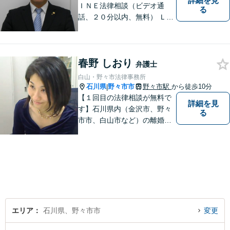
詳細を見
ＩＮＥ法律相談（ビデオ通
る
話、２０分以内、無料） ＬＩ
ＮＥ予約可（ホームページか
ら友だち追加） 法テラス（法
律扶助）利用可 借金問題（破
春野 しおり
産、個人再生、任意整理）
弁護士
や、 離婚、相続、交通事故、
白山・野々市法律事務所
慰謝料などの問題解決をお手
石川県
野々市市
野々市駅
から徒歩10分
|
伝いします
【１回目の法律相談が無料で
詳細を見
す】石川県内（金沢市、野々
る
市市、白山市など）の離婚、
相続、交通事故や慰謝料など
のトラブルについて、お気軽
にご相談ください。女性の方
のお悩みも、女性の弁護士が
相談にのることができます。
【女性弁護士在籍】
エリア
石川県、野々市市
変更