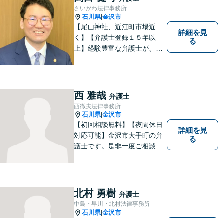
さいがわ法律事務所
石川県
金沢市
|
【尾山神社、近江町市場近
詳細を見
く】【弁護士登録１５年以
る
上】経験豊富な弁護士が、誠
実、丁寧に、フットワーク軽
く対応します
西 雅哉
弁護士
西徹夫法律事務所
石川県
金沢市
|
【初回相談無料】【夜間休日
詳細を見
対応可能】金沢市大手町の弁
る
護士です。是非一度ご相談く
ださい。
北村 勇樹
弁護士
中島・早川・北村法律事務所
石川県
金沢市
|