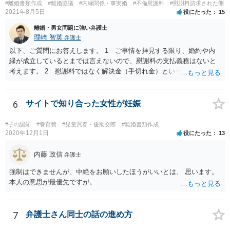
#離婚書類作成
#離婚協議
#内縁関係・事実婚
#不倫慰謝料
#慰謝料請求された側
2021年8月5日
役にたった
15
離婚・男女問題に強い弁護士
理崎 智英
弁護士
以下、ご質問にお答えします。 1 ご事情を拝見する限り、婚約や内
縁が成立しているとまでは言えないので、慰謝料の支払義務はないと
考えます。 2 慰謝料ではなく解決金（手切れ金）という名目で数十
万円支払えば良いと思います。 3 今後同じような請求をされないよ
うに合意書を取り交わす必要はあると思います。 4 合意書を取り交
わし、その中で精算条項（一切の債権債務のないことを確認する）を
6
サイトで知り合った女性が妊娠
設ければ、大丈夫です。
#子の認知
#養育費
#児童買春・援助交際
#離婚書類作成
2020年12月1日
役にたった
13
内藤 政信
弁護士
強制はできませんが、中絶をお願いしたほうがいいとは、 思います。
本人の意思が最優先ですが。
7
弁護士さん同士の話の進め方