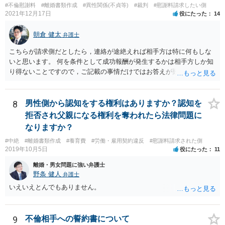
#不倫慰謝料
#離婚書類作成
#異性関係(不貞等)
#裁判
#慰謝料請求したい側
2021年12月17日
役にたった
14
朝倉 健太
弁護士
こちらが請求側だとしたら，連絡が途絶えれば相手方は特に何もしな
いと思います。 何を条件として成功報酬が発生するかは相手方しか知
り得ないことですので，ご記載の事情だけではお答えが難しいです。
一年以上あけた場合に委任契約が終了していることも，明確に終了さ
せずに続いていることも，いずれもあり得ると思います。個々の弁護
士の考え方によります。
8
男性側から認知をする権利はありますか？認知を
拒否され父親になる権利を奪われたら法律問題に
なりますか？
#中絶
#離婚書類作成
#養育費
#労働・雇用契約違反
#慰謝料請求された側
2019年10月5日
役にたった
11
離婚・男女問題に強い弁護士
野条 健人
弁護士
いえいえとんでもありません。
9
不倫相手への誓約書について