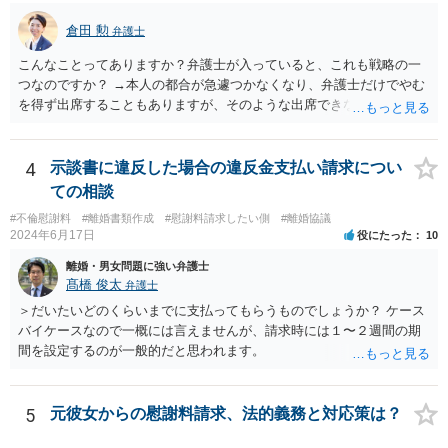
ます。 例えば、被告の給料を差し押さえる場合には、裁判所から被告
倉田 勲
弁護士
の就業先に文書が送付されますので、訴訟が起こったことを事後的に
就業先が覚知することになります。 警察への被害届の提出というの
こんなことってありますか？弁護士が入っていると、これも戦略の一
は、必須ではありません。 ただ、当然ながら強制わいせつを行ったこ
つなのですか？ →本人の都合が急遽つかなくなり、弁護士だけでやむ
との証拠がなければ、民事訴訟で勝訴することはできません。
を得ず出席することもありますが、そのような出席できない理由がな
ければ一般的には本人と弁護士が同席して進めるのが通常であり、あ
えて弁護士だけで出席する戦略は聞いたことはありません。
4
示談書に違反した場合の違反金支払い請求につい
ての相談
#不倫慰謝料
#離婚書類作成
#慰謝料請求したい側
#離婚協議
2024年6月17日
役にたった
10
離婚・男女問題に強い弁護士
髙橋 俊太
弁護士
＞だいたいどのくらいまでに支払ってもらうものでしょうか？ ケース
バイケースなので一概には言えませんが、請求時には１〜２週間の期
間を設定するのが一般的だと思われます。
5
元彼女からの慰謝料請求、法的義務と対応策は？