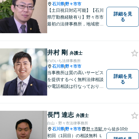
石川県
野々市市
|
【土日祝日対応可能】【石川
詳細を見
県庁勤務経験有り】野々市市
る
最初の法律事務所，地域密着
型，お気軽にご相談くださ
い。
井村 剛
弁護士
ののいち法律事務所
石川県
野々市市
|
当事務所は質の高いサービス
詳細を見
を提供するべく無料法律相談
る
や電話相談は行なっておりま
せん。相談者さまと共に歩む
弁護士として、法的サポート
をします。相続・遺言／債権
回収「スピード対応」／企業
長門 達志
弁護士
法務「顧問契約も可能」【夜
白山・野々市法律事務所
間・休日面談可】【完全個
石川県
野々市市
野々市駅
から徒歩10分
|
室】
初回（1回目）の相談無料 Ｌ