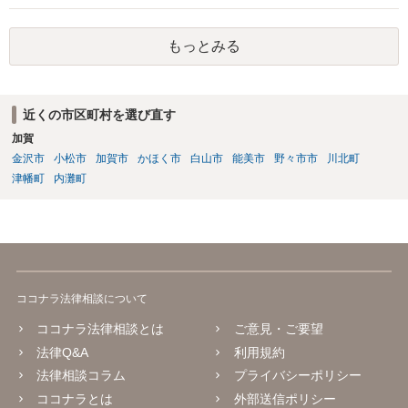
則はありませんが、道義的責任を果たさないことで、他人からの信用
を無くす、不遇を受けるなどの一般的にはそのような事実上の不利益
もっとみる
が生じます。
近くの市区町村を選び直す
加賀
金沢市
小松市
加賀市
かほく市
白山市
能美市
野々市市
川北町
津幡町
内灘町
ココナラ法律相談について
ココナラ法律相談とは
ご意見・ご要望
法律Q&A
利用規約
法律相談コラム
プライバシーポリシー
ココナラとは
外部送信ポリシー