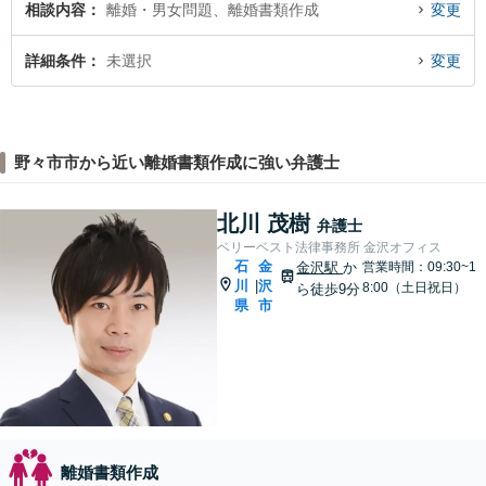
相談内容
離婚・男女問題、離婚書類作成
変更
詳細条件
未選択
変更
野々市市から近い離婚書類作成に強い弁護士
北川 茂樹
弁護士
ベリーベスト法律事務所 金沢オフィス
石
金
金沢駅
か
営業時間：09:30~1
川
沢
|
8:00（土日祝日）
ら徒歩9分
県
市
離婚書類作成