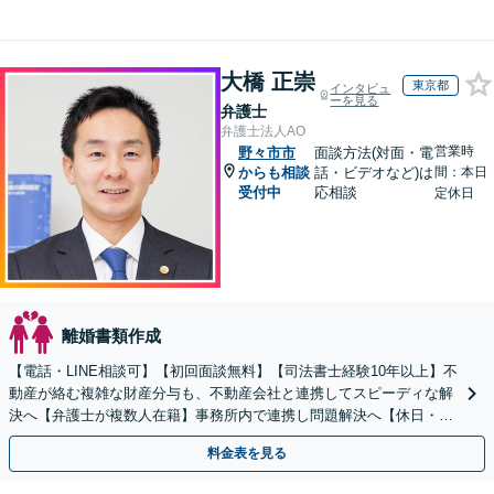
大橋 正崇
東京都
インタビュ
ーを見る
弁護士
弁護士法人AO
営業時
野々市市
面談方法(対面・電
からも相談
話・ビデオなど)は
間：本日
受付中
応相談
定休日
離婚書類作成
【電話・LINE相談可】【初回面談無料】【司法書士経験10年以上】不
動産が絡む複雑な財産分与も、不動産会社と連携してスピーディな解
決へ【弁護士が複数人在籍】事務所内で連携し問題解決へ【休日・夜
間面談可】【子連れ相談可】【虎ノ門駅1分】
料金表を見る