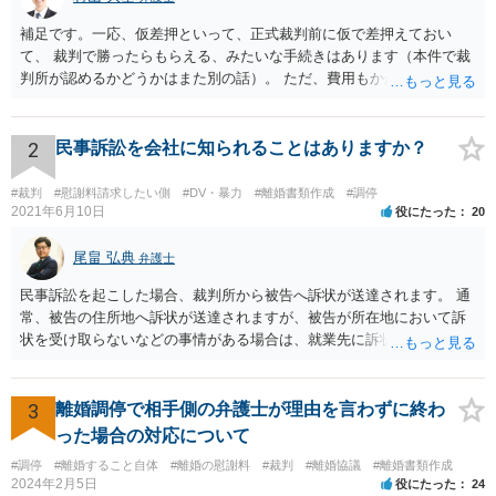
補足です。一応、仮差押といって、正式裁判前に仮で差押えておい
て、 裁判で勝ったらもらえる、みたいな手続きはあります（本件で裁
判所が認めるかどうかはまた別の話）。 ただ、費用もかかりますし、
必ず本件で認められるとも限りませんので、現時点で仮差押を考える
のであれば、 面談相談に行って詳しく話を聞いてみましょう。
2
民事訴訟を会社に知られることはありますか？
#裁判
#慰謝料請求したい側
#DV・暴力
#離婚書類作成
#調停
2021年6月10日
役にたった
20
尾畠 弘典
弁護士
民事訴訟を起こした場合、裁判所から被告へ訴状が送達されます。 通
常、被告の住所地へ訴状が送達されますが、被告が所在地において訴
状を受け取らないなどの事情がある場合は、就業先に訴状が送達され
る可能性があります。 また、例えば就業先におけるわいせつ行為が問
題となっているケースや、目撃者として就業先の従業員がおり、目撃
者に証言してもらうことが必要になるケースなどでは、裁判の追行
3
離婚調停で相手側の弁護士が理由を言わずに終わ
上、就業先に協力を仰がなければならない場合や、就業先の従業員に
った場合の対応について
協力を仰がなければならない場合があります。 また、仮に訴訟におい
#調停
#離婚すること自体
#離婚の慰謝料
#裁判
#離婚協議
#離婚書類作成
ていくらかの賠償が認められたとして、被告がこれを任意に支払わな
2024年2月5日
役にたった
24
い場合は、強制執行を申し立てることで債権の回収を図ることができ