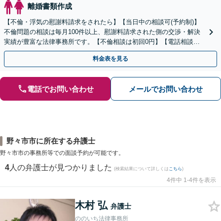
離婚書類作成
【不倫・浮気の慰謝料請求をされたら】【当日中の相談可(予約制)】
不倫問題の相談は毎月100件以上、慰謝料請求された側の交渉・解決
実績が豊富な法律事務所です。【不倫相談は初回0円】【電話相談で
ご契約まで対応可/来所不要】
料金表を見る
電話でお問い合わせ
メールでお問い合わせ
野々市市に所在する弁護士
野々市市の事務所等での面談予約が可能です。
4
人の弁護士が見つかりました
(検索結果について詳しくは
こちら
)
4件中 1-4件を表示
木村 弘
弁護士
ののいち法律事務所