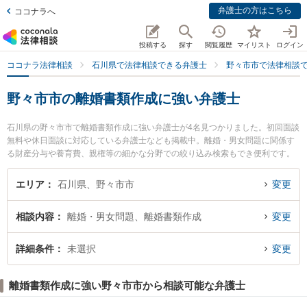
弁護士の方はこちら
ココナラへ
投稿する
探す
閲覧履歴
マイリスト
ログイン
ココナラ法律相談
石川県で法律相談できる弁護士
野々市市で法律相談
野々市市の離婚書類作成に強い弁護士
石川県の野々市市で離婚書類作成に強い弁護士が4名見つかりました。初回面談
無料や休日面談に対応している弁護士なども掲載中。離婚・男女問題に関係す
る財産分与や養育費、親権等の細かな分野での絞り込み検索もでき便利です。
特にののいち法律事務所の木村 弘弁護士やののいち法律事務所の井村 剛弁護
士、白山・野々市法律事務所の長門 達志弁護士のプロフィール情報や弁護士費
エリア
石川県、野々市市
変更
用、強みなどが注目されています。『野々市市で土日や夜間に発生した離婚書
類作成のトラブルを今すぐに弁護士に相談したい』『離婚書類作成のトラブル
相談内容
離婚・男女問題、離婚書類作成
変更
解決の実績豊富な近くの弁護士を検索したい』『初回相談無料で離婚書類作成
を法律相談できる野々市市内の弁護士に相談予約したい』などでお困りの相談
者さんにおすすめです。
詳細条件
未選択
変更
離婚書類作成に強い野々市市から相談可能な弁護士