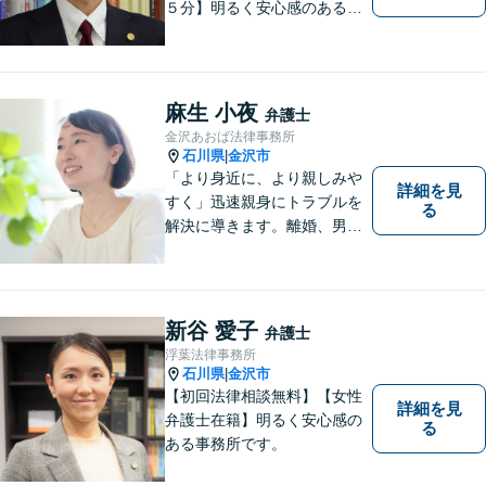
５分】明るく安心感のある事
務所です。
麻生 小夜
弁護士
金沢あおば法律事務所
石川県
金沢市
|
「より身近に、より親しみや
詳細を見
すく」迅速親身にトラブルを
る
解決に導きます。離婚、男女
間トラブル、借金、相続等の
問題から事業の問題まで幅広
く取り組んでいます。お気軽
にご相談ください。
新谷 愛子
弁護士
浮葉法律事務所
石川県
金沢市
|
【初回法律相談無料】【女性
詳細を見
弁護士在籍】明るく安心感の
る
ある事務所です。