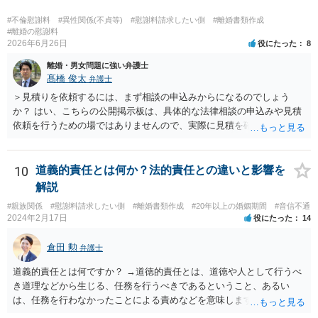
#不倫慰謝料
#異性関係(不貞等)
#慰謝料請求したい側
#離婚書類作成
#離婚の慰謝料
2026年6月26日
役にたった
8
離婚・男女問題に強い弁護士
髙橋 俊太
弁護士
＞見積りを依頼するには、まず相談の申込みからになるのでしょう
か？ はい、こちらの公開掲示板は、具体的な法律相談の申込みや見積
依頼を行うための場ではありませんので、実際に見積を確認されたい
場合には、個別に法律事務所又は弁護士宛てに、相談申込みや問い合
わせをしていただく必要があります。
10
道義的責任とは何か？法的責任との違いと影響を
解説
#親族関係
#慰謝料請求したい側
#離婚書類作成
#20年以上の婚姻期間
#音信不通
2024年2月17日
役にたった
14
倉田 勲
弁護士
道義的責任とは何ですか？ →道徳的責任とは、道徳や人として行うべ
き道理などから生じる、任務を行うべきであるということ、あるい
は、任務を行わなかったことによる責めなどを意味します。 道義的責
任では、倫理ないし道徳上の責任のため法的責任のような強制力や罰