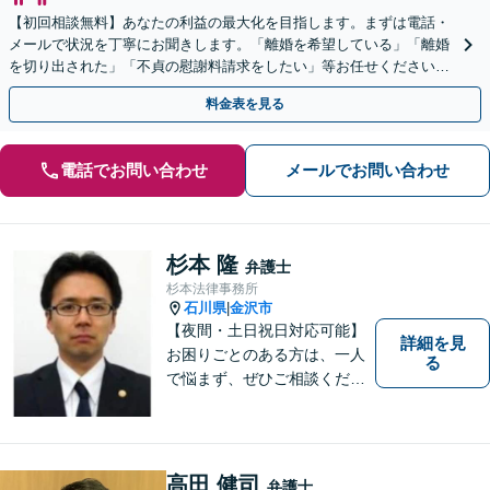
【初回相談無料】あなたの利益の最大化を目指します。まずは電話・
メールで状況を丁寧にお聞きします。「離婚を希望している」「離婚
を切り出された」「不貞の慰謝料請求をしたい」等お任せください。
【リーズナブルな料金設定】
料金表を見る
電話でお問い合わせ
メールでお問い合わせ
杉本 隆
弁護士
杉本法律事務所
石川県
金沢市
|
【夜間・土日祝日対応可能】
詳細を見
お困りごとのある方は、一人
る
で悩まず、ぜひご相談くださ
い。香林坊に事務所がありま
すので、お気軽にご相談くだ
さい（相談料：１時間５5００
円(税込））
高田 健司
弁護士