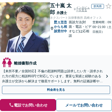
五十嵐 太
群馬県
インタビュ
ーを見る
郎
弁護士
ネクスパート法律事務所 高崎オフィス
野々市市
面談方法(対
営業時間：09:
からも相
面・電話・ビデ
00~21:00（土
談受付中
オなど)は応相
日祝日）
談
離婚書類作成
【来所不要／全国対応】不倫の慰謝料問題は請求したい方・請求され
た方の双方に相談料0円で対応しています。豊富な実績と経験のある
弁護士が交渉から解決まで徹底サポートします。無料の証拠診断や着
手金の返還保証もありますので安心してご相談ください。
料金表を見る
電話でお問い合わせ
メールでお問い合わせ