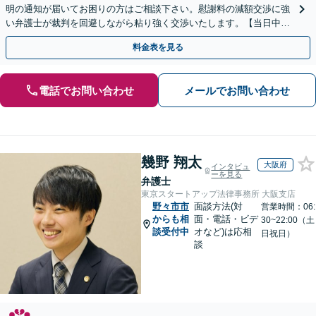
明の通知が届いてお困りの方はご相談下さい。慰謝料の減額交渉に強
い弁護士が裁判を回避しながら粘り強く交渉いたします。【当日中の
相談可(予約制)】【全国対応】
料金表を見る
電話でお問い合わせ
メールでお問い合わせ
幾野 翔太
大阪府
インタビュ
ーを見る
弁護士
東京スタートアップ法律事務所 大阪支店
野々市市
面談方法(対
営業時間：06:
からも相
面・電話・ビデ
30~22:00（土
談受付中
オなど)は応相
日祝日）
談