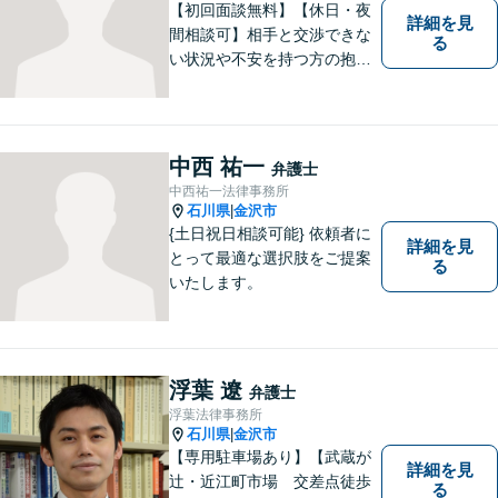
【初回面談無料】【休日・夜
詳細を見
間相談可】相手と交渉できな
る
い状況や不安を持つ方の抱え
る問題を解決するため、法律
を活かし、依頼者様を守りま
す。悩んでいる人は、一度弁
護士に話を聞いてもらうこと
中西 祐一
弁護士
でトラブル解決のきっかけを
中西祐一法律事務所
つかむことができるかもしれ
石川県
金沢市
|
ません。
{土日祝日相談可能} 依頼者に
詳細を見
とって最適な選択肢をご提案
る
いたします。
浮葉 遼
弁護士
浮葉法律事務所
石川県
金沢市
|
【専用駐車場あり】【武蔵が
詳細を見
辻・近江町市場 交差点徒歩
る