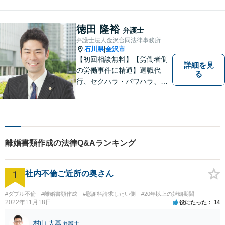
徳田 隆裕
弁護士
弁護士法人金沢合同法律事務所
石川県
金沢市
|
【初回相談無料】【労働者側
詳細を見
の労働事件に精通】退職代
る
行、セクハラ・パワハラ、労
災、未払い給与請求はお任せ
ください！【弁護士歴10年以
上】離婚問題、不動産トラブ
ルも対応可能【メール相談／
ビデオ面談可】【土曜日も対
離婚書類作成の法律Q&Aランキング
応】
1
社内不倫ご近所の奥さん
#ダブル不倫
#離婚書類作成
#慰謝料請求したい側
#20年以上の婚姻期間
2022年11月18日
役にたった
14
村山 大基
弁護士