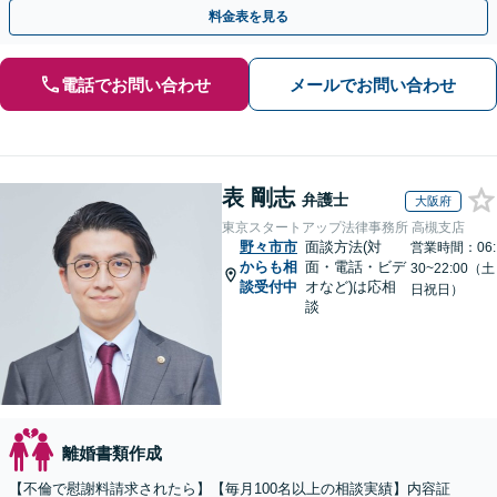
倫相談は初回0円】【全国対応】
料金表を見る
電話でお問い合わせ
メールでお問い合わせ
表 剛志
弁護士
大阪府
東京スタートアップ法律事務所 高槻支店
野々市市
面談方法(対
営業時間：06:
からも相
面・電話・ビデ
30~22:00（土
談受付中
オなど)は応相
日祝日）
談
離婚書類作成
【不倫で慰謝料請求されたら】【毎月100名以上の相談実績】内容証