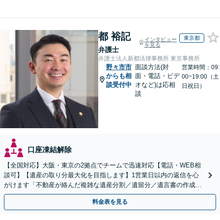
都 裕記
東京都
インタビュー
を見る
弁護士
弁護士法人新都法律事務所 東京事務所
野々市市
面談方法(対
営業時間：09:
からも相
面・電話・ビデ
00~19:00（土
談受付中
オなど)は応相
日祝日）
談
口座凍結解除
【全国対応】大阪・東京の2拠点でチームで迅速対応【電話・WEB相
談可】【遺産の取り分最大化を目指します】1営業日以内の返信を心
がけます「不動産が絡んだ複雑な遺産分割／遺留分／遺言書の作成・
執行／事業承継など、お任せください」【休日相談あり】
料金表を見る