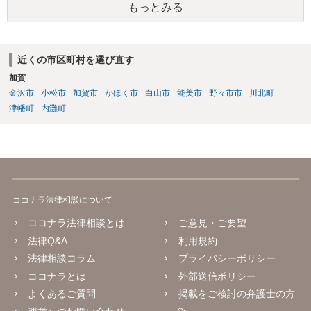
もっとみる
近くの市区町村を選び直す
加賀
金沢市
小松市
加賀市
かほく市
白山市
能美市
野々市市
川北町
津幡町
内灘町
ココナラ法律相談について
ココナラ法律相談とは
ご意見・ご要望
法律Q&A
利用規約
法律相談コラム
プライバシーポリシー
ココナラとは
外部送信ポリシー
よくあるご質問
掲載をご検討の弁護士の方
へ