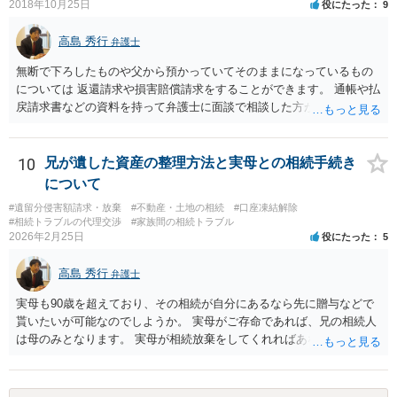
子縁組の必要があり 氏も変更することになります。 しかし 彼は成人
2018年10月25日
役にたった
9
しているとは言え、自分の子と私の連れ子、全て平等にしたいと希
望。もちろん私もそうできればと思います。 ・・・婚姻前の契約 あ
高島 秀行
弁護士
るいは 遺言書などで その意思を実現する方法はあります。 弁護
無断で下ろしたものや父から預かっていてそのままになっているもの
士に相談してみてください。
については 返還請求や損害賠償請求をすることができます。 通帳や払
戻請求書などの資料を持って弁護士に面談で相談した方がよいと思い
ます。
10
兄が遺した資産の整理方法と実母との相続手続き
について
#遺留分侵害額請求・放棄
#不動産・土地の相続
#口座凍結解除
#相続トラブルの代理交渉
#家族間の相続トラブル
2026年2月25日
役にたった
5
高島 秀行
弁護士
実母も90歳を超えており、その相続が自分にあるなら先に贈与などで
貰いたいが可能なのでしようか。 実母がご存命であれば、兄の相続人
は母のみとなります。 実母が相続放棄をしてくれればあなた方兄弟及
び実母の子が相続人となります。 実母に連絡を取って話してみるほか
ないと思います。