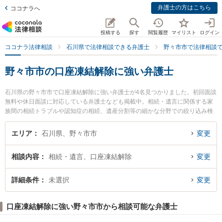
弁護士の方はこちら
ココナラへ
投稿する
探す
閲覧履歴
マイリスト
ログイン
ココナラ法律相談
石川県で法律相談できる弁護士
野々市市で法律相談
野々市市の口座凍結解除に強い弁護士
石川県の野々市市で口座凍結解除に強い弁護士が4名見つかりました。初回面談
無料や休日面談に対応している弁護士なども掲載中。相続・遺言に関係する家
族間の相続トラブルや認知症の相続、遺産分割等の細かな分野での絞り込み検
索もでき便利です。特に白山・野々市法律事務所の長門 達志弁護士や白山・
野々市法律事務所の春野 しおり弁護士、ののいち法律事務所の木村 弘弁護士の
エリア
石川県、野々市市
変更
プロフィール情報や弁護士費用、強みなどが注目されています。『野々市市で
土日や夜間に発生した口座凍結解除のトラブルを今すぐに弁護士に相談した
相談内容
相続・遺言、口座凍結解除
変更
い』『口座凍結解除のトラブル解決の実績豊富な近くの弁護士を検索したい』
『初回相談無料で口座凍結解除を法律相談できる野々市市内の弁護士に相談予
約したい』などでお困りの相談者さんにおすすめです。
詳細条件
未選択
変更
口座凍結解除に強い野々市市から相談可能な弁護士