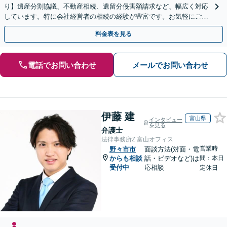
り】遺産分割協議、不動産相続、遺留分侵害額請求など、幅広く対応
しています。特に会社経営者の相続の経験が豊富です。お気軽にご相
談ください。【休日・夜間面談可】【オンライン面談可】
料金表を見る
電話でお問い合わせ
メールでお問い合わせ
伊藤 建
富山県
インタビュー
を見る
弁護士
法律事務所Z 富山オフィス
営業時
野々市市
面談方法(対面・電
からも相談
話・ビデオなど)は
間：本日
受付中
応相談
定休日