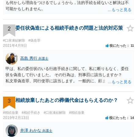
も何かしら理由をつけるでしょうから，法的手続を経ないと解決は不
可能かもしれません。
2
委任状偽造による相続手続きの問題と法的対応策
#口座凍結解除
#偽造罪
2021年4月9日
役にたった
11
高島 秀行
弁護士
甲は、私の委任状のいる行政手続きに関して、私に断りもなく、委任
状を偽造して行いました。 その行為は、刑事罰に該当しますか？
私文章偽造罪、同行使罪に該当します。 一般的に、頼まれた（委任さ
れた）人は、行政に提出する委任状の署名を偽造できるのでしょう
か？ 委任状を偽造して使用することはまでは依頼の範囲ではない
ので できないと思います。
3
相続放棄したあとの葬儀代金はもらえるのか？
#相続放棄
#相続手続き
#口座凍結解除
#相続放棄
2019年2月13日
役にたった
14
井澤 わかな
弁護士