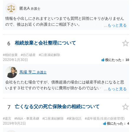
性があるかもしれません。
匿名A
弁護士
情報を小出しにされますといつまでも質問と回答にキリがありません
ので、後はお近くの弁護士にご相談下さい。
6
相続放棄と会社整理について
#相続放棄
#自己破産
#口座凍結解除
2020年1月30日
役にたった
10
馬場 亨二
弁護士
会社をたたむ場合ですが、債務超過の場合には破産手続きになると思
います３社ですのでそれなりに費用が掛かるのではないでしょうか。
7
亡くなる父の死亡保険金の相続について
#遺言
#M&A・事業承継
#口座凍結解除
#家族信託
#成年後見(生前の財産管理)
2019年9月2日
役にたった
4