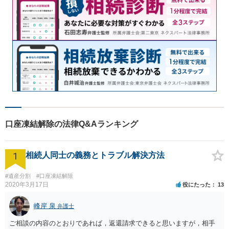
口座凍結解除の法律Q&Aランキング
1
相続人同士の義務とトラブル解決方法
#遺産分割
#口座凍結解除
2020年3月17日
役にたった
13
峰岸 泉
弁護士
ご相談の内容のとおりであれば，返還請求できると思いますが，相手