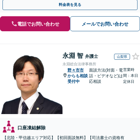
を防ぐためにもぜひご相談ください。【分割払い可】
料金表を見る
電話でお問い合わせ
メールでお問い合わせ
永淵 智
弁護士
山梨県
永淵総合法律事務所
営業時
野々市市
面談方法(対面・電
からも相談
話・ビデオなど)は
間：本日
受付中
応相談
定休日
口座凍結解除
【北陸・甲信越エリア対応】【初回面談無料】【司法書士の資格有