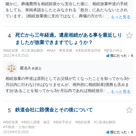
確かに、葬儀費用を相続財産から支出した後に、相続放棄申述の手続
をしても、単純承認をしたとみなされる「処分」にあたらないとされ
ています。 (相続放棄後に支出ではなく、葬儀の方が先に来るのが通常
だと思いますので、葬儀→葬儀費用を相続財産から支出→相続放棄申
述の手続ということだと思いますが) ただ、葬儀費用ならいくらでもよ
いということではなく、身分相応の、社会的儀式として当然認められ
4
死亡から三年経過。遺産相続がある事を最近しり
る程度の金額に留まると考えた方がよいです。 もし、相続人の皆さん
ましたが放棄できますでしょうか？
に葬儀費用を支出する経済力がなく、質素な葬儀を行った費用であれ
#相続放棄
#口座凍結解除
#M&A・事業承継
#遅延損害金回収
#督促の停止
ば相続財産から支出しても単純承認と認められない可能性が高いの
2021年4月25日
役にたった
6
で、相続放棄申述が受理される可能性も高いと思います。
匿名A
弁護士
相続放棄の申述は原則としてお父様が亡くなったことを知ってから3か
月以内に行わなければなりませんが、例外的に相続財産(債務も含みま
す)があることを知ってから3か月以内であれば相続放棄の申述が認め
られる可能性もありますので、通知が届いたのが3か月以内の話なので
したら、早急に家裁に行って相続放棄の申述をしたい旨告げて必要な
書類を提出されることをおすすめいたします。 なお、お父様の債務が
5
鉄道会社に賠償金とその後について
他にもあるかもしれないというリスクを考えますと、相続放棄の申述
にあたっては、法テラスの無料相談等を利用して弁護士に相談するこ
#相続放棄
#相続人調査・確定
#相続手続き
#相続放棄
#口座凍結解除
とも十分考えられるかと存じます。また、ご記載いただいた事実関係
#不動産・土地の相続
2019年6月28日
役にたった
6
を拝見するかぎり、再婚相手のかたは既に相続放棄をされている可能