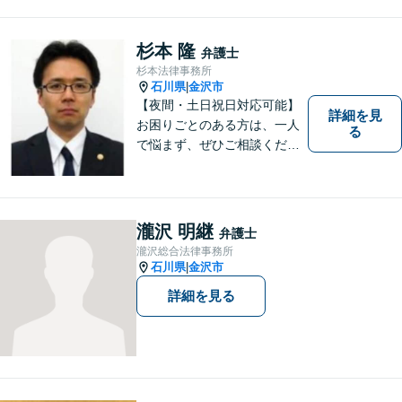
杉本 隆
弁護士
杉本法律事務所
石川県
金沢市
|
【夜間・土日祝日対応可能】
詳細を見
お困りごとのある方は、一人
る
で悩まず、ぜひご相談くださ
い。香林坊に事務所がありま
すので、お気軽にご相談くだ
さい（相談料：１時間５5００
円(税込））
瀧沢 明継
弁護士
瀧沢総合法律事務所
石川県
金沢市
|
詳細を見る