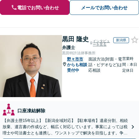
電話でお問い合わせ
メールでお問い合わせ
黒田 隆史
新潟県
インタビュ
ーを見る
弁護士
黒田特許法律事務所
営業時
野々市市
面談方法(対面・電
からも相談
話・ビデオなど)は
間：本日
受付中
応相談
定休日
口座凍結解除
【弁護士歴15年以上】【新潟全域対応】【駐車場有】遺産分割、相続
放棄、遺言書の作成など、幅広く対応しています。事案によっては税
理士や司法書士とも連携し、ワンストップで解決を目指します。争い