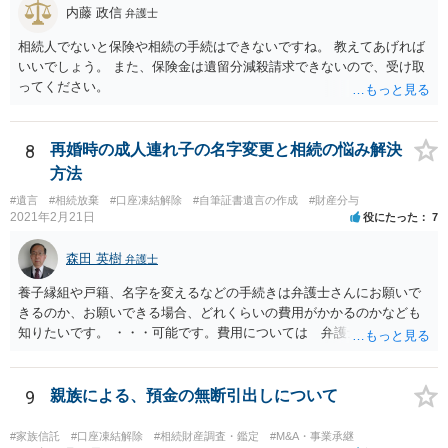
内藤 政信
弁護士
相続人でないと保険や相続の手続はできないですね。 教えてあげれば
いいでしょう。 また、保険金は遺留分減殺請求できないので、受け取
ってください。
8
再婚時の成人連れ子の名字変更と相続の悩み解決
方法
#遺言
#相続放棄
#口座凍結解除
#自筆証書遺言の作成
#財産分与
2021年2月21日
役にたった
7
森田 英樹
弁護士
養子縁組や戸籍、名字を変えるなどの手続きは弁護士さんにお願いで
きるのか、お願いできる場合、どれくらいの費用がかかるのかなども
知りたいです。 ・・・可能です。費用については 弁護士と直接面談
の上 内容を確認し 協議の上個別に契約によって決まることになっ
ています。 やはり、成人した子のことまでごちゃごちゃ考えず、自分
の事だけ考えるべきなのでしょうか ・・・お子さんの事をまで含め良
9
親族による、預金の無断引出しについて
い解決案があればお悩みになるのは当然と言えば当然のことです。 彼
と親子関係を結びたいと思っているが、名字は変えたくない・・・養
#家族信託
#口座凍結解除
#相続財産調査・鑑定
#M&A・事業承継