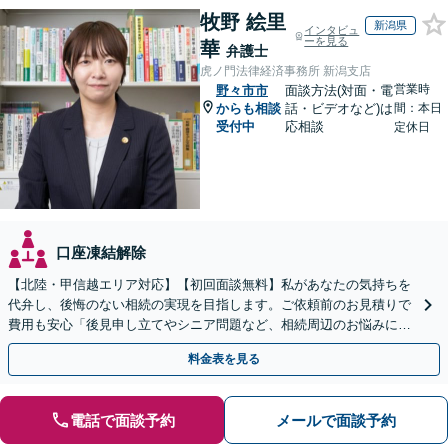
牧野 絵里
新潟県
インタビュ
ーを見る
華
弁護士
虎ノ門法律経済事務所 新潟支店
営業時
野々市市
面談方法(対面・電
からも相談
話・ビデオなど)は
間：本日
受付中
応相談
定休日
口座凍結解除
【北陸・甲信越エリア対応】【初回面談無料】私があなたの気持ちを
代弁し、後悔のない相続の実現を目指します。ご依頼前のお見積りで
費用も安心「後見申し立てやシニア問題など、相続周辺のお悩みにも
対処可能」【WEB面談対応】
料金表を見る
電話で面談予約
メールで面談予約