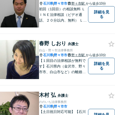
石川県
野々市市
野々市駅
から徒歩10分
|
初回（1回目）の相談無料 Ｌ
詳細を見
ＩＮＥ法律相談（ビデオ通
る
話、２０分以内、無料） ＬＩ
ＮＥ予約可（ホームページか
ら友だち追加） 法テラス（法
律扶助）利用可 借金問題（破
春野 しおり
産、個人再生、任意整理）
弁護士
や、 離婚、相続、交通事故、
白山・野々市法律事務所
慰謝料などの問題解決をお手
石川県
野々市市
野々市駅
から徒歩10分
|
伝いします
【１回目の法律相談が無料で
詳細を見
す】石川県内（金沢市、野々
る
市市、白山市など）の離婚、
相続、交通事故や慰謝料など
のトラブルについて、お気軽
にご相談ください。女性の方
木村 弘
のお悩みも、女性の弁護士が
弁護士
相談にのることができます。
ののいち法律事務所
【女性弁護士在籍】
石川県
野々市市
|
【土日祝日対応可能】【石川
詳細を見