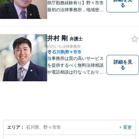
県庁勤務経験有り】野々市市
る
最初の法律事務所，地域密着
型，お気軽にご相談くださ
い。
井村 剛
弁護士
ののいち法律事務所
石川県
野々市市
|
当事務所は質の高いサービス
詳細を見
を提供するべく無料法律相談
る
や電話相談は行なっておりま
せん。相談者さまと共に歩む
弁護士として、法的サポート
をします。相続・遺言／債権
回収「スピード対応」／企業
法務「顧問契約も可能」【夜
間・休日面談可】【完全個
室】
エリア
石川県、野々市市
変更