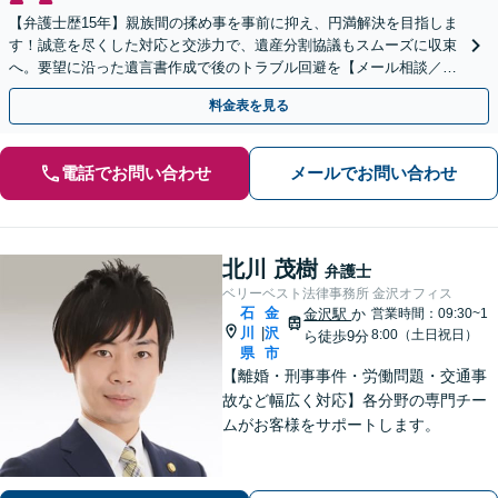
【弁護士歴15年】親族間の揉め事を事前に抑え、円満解決を目指しま
す！誠意を尽くした対応と交渉力で、遺産分割協議もスムーズに収束
へ。要望に沿った遺言書作成で後のトラブル回避を【メール相談／W
eb面談可】
料金表を見る
電話でお問い合わせ
メールでお問い合わせ
北川 茂樹
弁護士
ベリーベスト法律事務所 金沢オフィス
石
金
金沢駅
か
営業時間：09:30~1
川
沢
|
8:00（土日祝日）
ら徒歩9分
県
市
【離婚・刑事事件・労働問題・交通事
故など幅広く対応】各分野の専門チー
ムがお客様をサポートします。