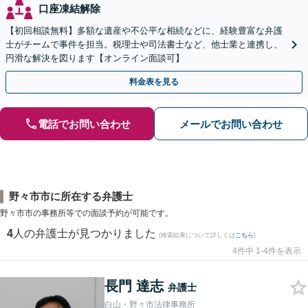
口座凍結解除
【初回相談無料】多額な遺産や不公平な相続などに、経験豊富な弁護
士がチームで事件を担当。税理士や司法書士など、他士業と連携し、
円滑な解決を図ります【オンライン面談可】
料金表を見る
電話でお問い合わせ
メールでお問い合わせ
野々市市に所在する弁護士
野々市市の事務所等での面談予約が可能です。
4
人の弁護士が見つかりました
(検索結果について詳しくは
こちら
)
4件中 1-4件を表示
長門 達志
弁護士
白山・野々市法律事務所