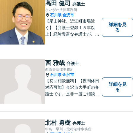
高田 健司
弁護士
さいがわ法律事務所
石川県
金沢市
|
【尾山神社、近江町市場近
詳細を見
く】【弁護士登録１５年以
る
上】経験豊富な弁護士が、誠
実、丁寧に、フットワーク軽
く対応します
西 雅哉
弁護士
西徹夫法律事務所
石川県
金沢市
|
【初回相談無料】【夜間休日
詳細を見
対応可能】金沢市大手町の弁
る
護士です。是非一度ご相談く
ださい。
北村 勇樹
弁護士
中島・早川・北村法律事務所