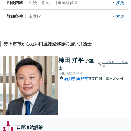
相談内容
相続・遺言、口座凍結解除
変更
詳細条件
未選択
変更
野々市市から近い口座凍結解除に強い弁護士
棒田 洋平
弁護
インタビューを見
る
士
棒田法律事務所
石川県
金沢市
営業時間：本日定休日
|
口座凍結解除