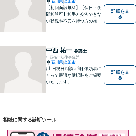
石川県
金沢市
|
【初回面談無料】【休日・夜
詳細を見
間相談可】相手と交渉できな
る
い状況や不安を持つ方の抱え
る問題を解決するため、法律
を活かし、依頼者様を守りま
す。悩んでいる人は、一度弁
護士に話を聞いてもらうこと
中西 祐一
弁護士
でトラブル解決のきっかけを
中西祐一法律事務所
つかむことができるかもしれ
石川県
金沢市
|
ません。
{土日祝日相談可能} 依頼者に
詳細を見
とって最適な選択肢をご提案
る
いたします。
相続に関する診断ツール