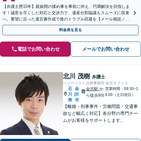
【弁護士歴15年】親族間の揉め事を事前に抑え、円満解決を目指しま
す！誠意を尽くした対応と交渉力で、遺産分割協議もスムーズに収束
へ。要望に沿った遺言書作成で後のトラブル回避を【メール相談／W
eb面談可】
料金表を見る
電話でお問い合わせ
メールでお問い合わせ
北川 茂樹
弁護士
ベリーベスト法律事務所 金沢オフィス
石
金
金沢駅
か
営業時間：09:30~1
川
沢
|
8:00（土日祝日）
ら徒歩9分
県
市
【離婚・刑事事件・労働問題・交通事
故など幅広く対応】各分野の専門チー
ムがお客様をサポートします。