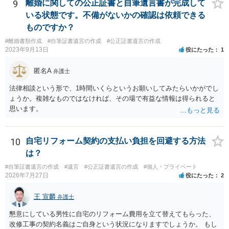
9
離婚に関しての公正証書と自筆遺言書が完成して
いる状態です。不備がないかの確認は依頼できる
ものですか？
#離婚書類作成
#自筆証書遺言の作成
#公正証書遺言の作成
2023年9月13日
役にたった
1
匿名A
弁護士
法律相談という形で、1時間いくらというお願いしてみたらいかがでし
ょうか。複雑なものではなければ、その場で有益な情報は得られると
思います。
10
自宅リフォーム契約の支払い負担を回避する方法
は？
#自筆証書遺言の作成
#遺言
#公正証書遺言の作成
#個人・プライベート
2026年7月27日
役にたった
2
王 宣麟
弁護士
懇意にしている男性に自宅のリフォーム費用を立て替えてもらった、
改修工事の契約名義はご自身という状況になりますでしょうか。 もし