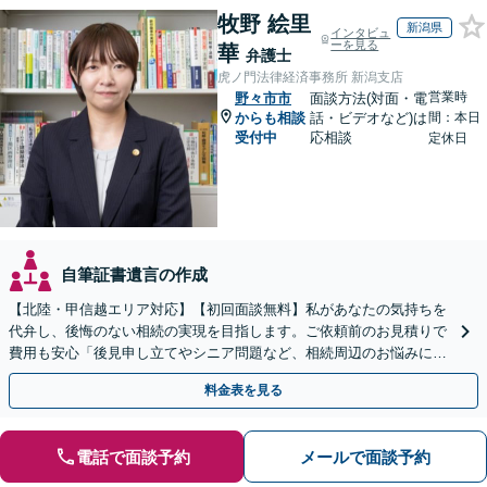
牧野 絵里
新潟県
インタビュ
ーを見る
華
弁護士
虎ノ門法律経済事務所 新潟支店
営業時
野々市市
面談方法(対面・電
からも相談
話・ビデオなど)は
間：本日
受付中
応相談
定休日
自筆証書遺言の作成
【北陸・甲信越エリア対応】【初回面談無料】私があなたの気持ちを
代弁し、後悔のない相続の実現を目指します。ご依頼前のお見積りで
費用も安心「後見申し立てやシニア問題など、相続周辺のお悩みにも
対処可能」【WEB面談対応】
料金表を見る
電話で面談予約
メールで面談予約