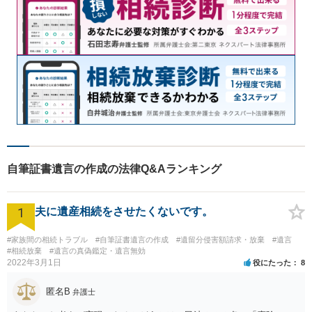
自筆証書遺言の作成の法律Q&Aランキング
1
夫に遺産相続をさせたくないです。
#家族間の相続トラブル
#自筆証書遺言の作成
#遺留分侵害額請求・放棄
#遺言
#相続放棄
#遺言の真偽鑑定・遺言無効
2022年3月1日
役にたった
8
匿名B
弁護士