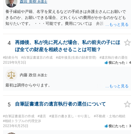
森田 英樹
弁護士
養子縁組や戸籍、名字を変えるなどの手続きは弁護士さんにお願いで
きるのか、お願いできる場合、どれくらいの費用がかかるのかなども
知りたいです。 ・・・可能です。費用については 弁護士と直接面談
の上 内容を確認し 協議の上個別に契約によって決まることになっ
ています。 やはり、成人した子のことまでごちゃごちゃ考えず、自分
の事だけ考えるべきなのでしょうか ・・・お子さんの事をまで含め良
4
再婚後、私が先に死んだ場合、私の前夫の子にほ
い解決案があればお悩みになるのは当然と言えば当然のことです。 彼
ぼ全ての財産を相続させることは可能？
と親子関係を結びたいと思っているが、名字は変えたくない・・・養
#財産分与
#自筆証書遺言の作成
#成年後見(生前の財産管理)
#遺言執行者の選任
子縁組の必要があり 氏も変更することになります。 しかし 彼は成人
2019年9月3日
役にたった
4
しているとは言え、自分の子と私の連れ子、全て平等にしたいと希
望。もちろん私もそうできればと思います。 ・・・婚姻前の契約 あ
内藤 政信
弁護士
るいは 遺言書などで その意思を実現する方法はあります。 弁護
士に相談してみてください。
最初は調停からやります。
5
自筆証書遺言の遺言執行者の選任について
#自筆証書遺言の作成
#遺言
#遺言の書き直し・やり直し
#不動産・土地の相続
#相続トラブルの代理交渉
2023年6月25日
役にたった
3