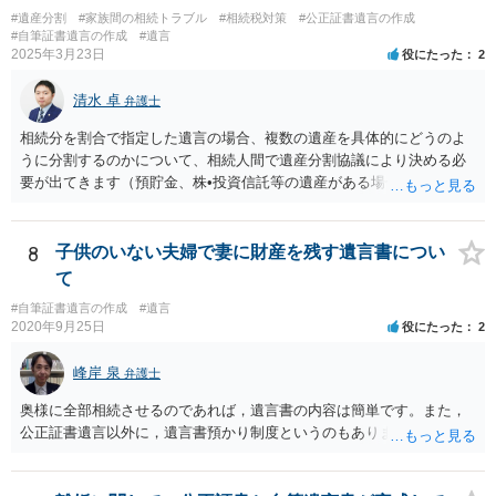
#遺産分割
#家族間の相続トラブル
#相続税対策
#公正証書遺言の作成
#自筆証書遺言の作成
#遺言
2025年3月23日
役にたった
2
清水 卓
弁護士
相続分を割合で指定した遺言の場合、複数の遺産を具体的にどうのよ
うに分割するのかについて、相続人間で遺産分割協議により決める必
要が出てきます（預貯金、株•投資信託等の遺産がある場合に、どの遺
産についても相続分の割合で分けるのか、預貯金はある相続人に、株•
投資信託は他の相続人にというような分け方をするのか等について
は、相続人間で遺産分割協議により決める必要があります）。
8
子供のいない夫婦で妻に財産を残す遺言書につい
て
#自筆証書遺言の作成
#遺言
2020年9月25日
役にたった
2
峰岸 泉
弁護士
奥様に全部相続させるのであれば，遺言書の内容は簡単です。また，
公正証書遺言以外に，遺言書預かり制度というのもあります。