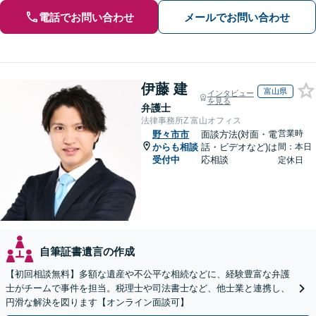
電話でお問い合わせ
メールでお問い合わせ
伊藤 建
富山県
インタビュー
を見る
弁護士
法律事務所Z 富山オフィス
営業時
野々市市
面談方法(対面・電
からも相談
話・ビデオなど)は
間：本日
受付中
応相談
定休日
自筆証書遺言の作成
【初回相談無料】多額な遺産や不公平な相続などに、経験豊富な弁護
士がチームで事件を担当。税理士や司法書士など、他士業と連携し、
円滑な解決を図ります【オンライン面談可】