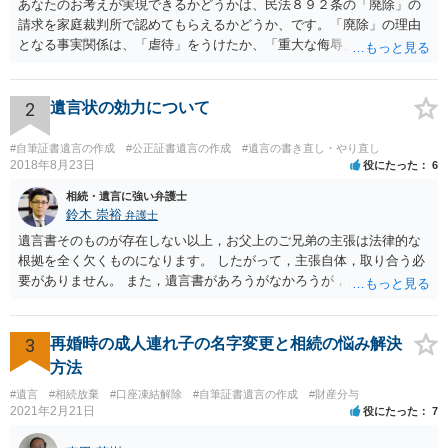
あなたのお考えが実現できるかどうかは、民法８９２条の「廃除」の
請求を家庭裁判所で認めてもらえるかどうか、です。「廃除」の理由
となる事実関係は、「虐待」をうけたか、「重大な侮辱」を受けた
か、推定相続人たる夫に「その他著しい非行」があったか否かです。
「廃除」は遺言でも可能です（民法８９３条）。 弁護士に具体的な事
情を話して相談して、「廃除」が可能か、実際に法律相談を受けるこ
2
遺言状の効力について
とをお勧めします。
#自筆証書遺言の作成
#公正証書遺言の作成
#遺言の書き直し・やり直し
2018年8月23日
役にたった
6
相続・遺言に強い弁護士
鈴木 崇裕
弁護士
遺言書そのものが存在しない以上，お父上のご兄弟の主張は法律的な
根拠を全く欠くものになります。 したがって，主張自体，取り合う必
要がありません。 また，遺言書があろうがなかろうが，お父上のご兄
弟と面会しなければならない義務はもともとありません。 峰岸先生の
ご回答にもありますが， 代理人弁護士をたてて，その弁護士から相手
方に対して， ・相続に関する主張は法的根拠がなく，一切応じないこ
3
再婚時の成人連れ子の名字変更と相続の悩み解決
と ・今後一切の連絡をしてこないでほしいこと ・連絡を継続してくる
方法
ようであれば警察への通報や法的措置も辞さないこと などを記載した
#遺言
#相続放棄
#口座凍結解除
#自筆証書遺言の作成
#財産分与
書面を発送してもらうことがよろしいように思います。
2021年2月21日
役にたった
7