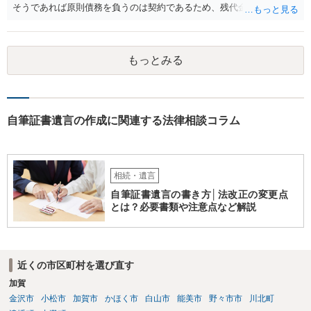
そうであれば原則債務を負うのは契約であるため、残代金を捻出して
もらうよう約束した男性に支払いをお願いするしかないように思われ
ます。 入籍した場合でも、原則契約者が単独で全ての債務を負うこと
には変わりがありません。 なかなか対応に難しい案件であり、公開の
もっとみる
場でアドバイスを行うのも限界があるように思われますので、資料等
を持参のうえ個別に弁護士に相談されることをお勧めします。
自筆証書遺言の作成に関連する法律相談コラム
相続・遺言
自筆証書遺言の書き方│法改正の変更点
とは？必要書類や注意点など解説
近くの市区町村を選び直す
加賀
金沢市
小松市
加賀市
かほく市
白山市
能美市
野々市市
川北町