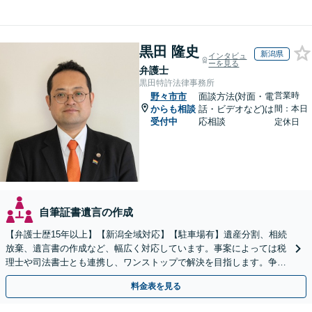
黒田 隆史
新潟県
インタビュ
ーを見る
弁護士
黒田特許法律事務所
営業時
野々市市
面談方法(対面・電
からも相談
話・ビデオなど)は
間：本日
受付中
応相談
定休日
自筆証書遺言の作成
【弁護士歴15年以上】【新潟全域対応】【駐車場有】遺産分割、相続
放棄、遺言書の作成など、幅広く対応しています。事案によっては税
理士や司法書士とも連携し、ワンストップで解決を目指します。争い
を防ぐためにもぜひご相談ください。【分割払い可】
料金表を見る