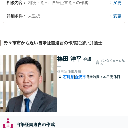
相談内容
相続・遺言、自筆証書遺言の作成
変更
詳細条件
未選択
変更
野々市市から近い自筆証書遺言の作成に強い弁護士
棒田 洋平
弁護
インタビューを見
る
士
棒田法律事務所
石川県
金沢市
営業時間：本日定休日
|
自筆証書遺言の作成