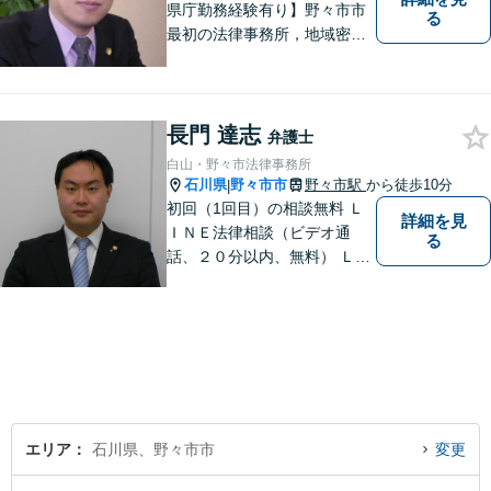
県庁勤務経験有り】野々市市
る
最初の法律事務所，地域密着
型，お気軽にご相談くださ
い。
長門 達志
弁護士
白山・野々市法律事務所
石川県
野々市市
野々市駅
から徒歩10分
|
初回（1回目）の相談無料 Ｌ
詳細を見
ＩＮＥ法律相談（ビデオ通
る
話、２０分以内、無料） ＬＩ
ＮＥ予約可（ホームページか
ら友だち追加） 法テラス（法
律扶助）利用可 借金問題（破
産、個人再生、任意整理）
や、 離婚、相続、交通事故、
慰謝料などの問題解決をお手
伝いします
エリア
石川県、野々市市
変更