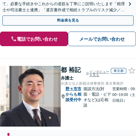
て、必要な手続きやこれからの道筋を丁寧にご説明いたします「税理
士や司法書士と連携」「遺言書作成で相続トラブルのリスク減少／形
式や内容について丁寧にアドバイス」
料金表を見る
電話でお問い合わせ
メールでお問い合わせ
都 裕記
東京都
インタビュー
を見る
弁護士
弁護士法人新都法律事務所 東京事務所
野々市市
面談方法(対
営業時間：09:
からも相
面・電話・ビデ
00~19:00（土
談受付中
オなど)は応相
日祝日）
談