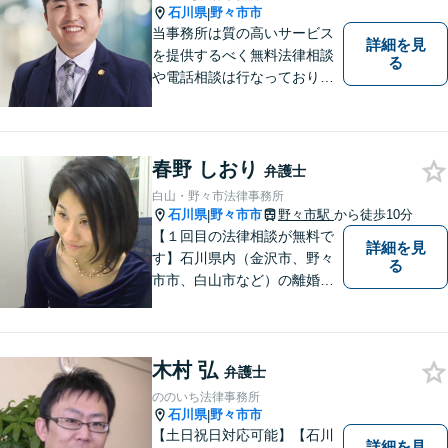
石川県
野々市市
|
当事務所は質の高いサービス
詳細を見
を提供するべく無料法律相談
る
や電話相談は行なっておりま
せん。相談者さまと共に歩む
弁護士として、法的サポート
をします。相続・遺言／債権
回収「スピード対応」／企業
春野 しおり
弁護士
法務「顧問契約も可能」【夜
白山・野々市法律事務所
間・休日面談可】【完全個
石川県
野々市市
野々市駅
から徒歩10分
|
室】
【１回目の法律相談が無料で
詳細を見
す】石川県内（金沢市、野々
る
市市、白山市など）の離婚、
相続、交通事故や慰謝料など
のトラブルについて、お気軽
にご相談ください。女性の方
木村 弘
のお悩みも、女性の弁護士が
弁護士
相談にのることができます。
ののいち法律事務所
【女性弁護士在籍】
石川県
野々市市
|
【土日祝日対応可能】【石川
詳細を見