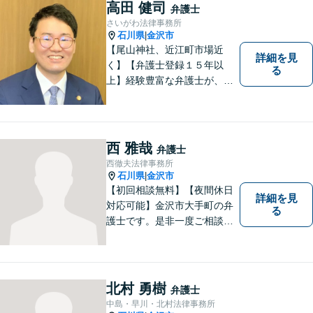
高田 健司
弁護士
さいがわ法律事務所
石川県
金沢市
|
【尾山神社、近江町市場近
詳細を見
く】【弁護士登録１５年以
る
上】経験豊富な弁護士が、誠
実、丁寧に、フットワーク軽
く対応します
西 雅哉
弁護士
西徹夫法律事務所
石川県
金沢市
|
【初回相談無料】【夜間休日
詳細を見
対応可能】金沢市大手町の弁
る
護士です。是非一度ご相談く
ださい。
北村 勇樹
弁護士
中島・早川・北村法律事務所