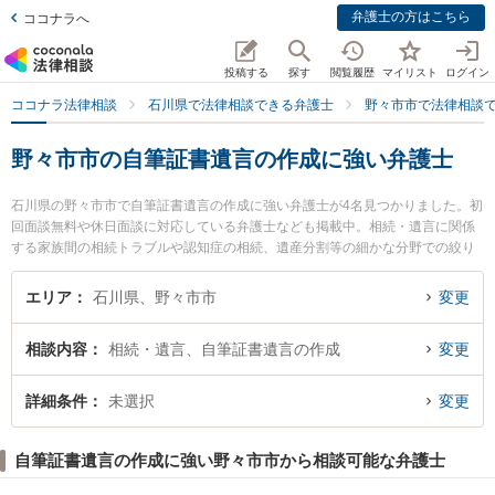
弁護士の方はこちら
ココナラへ
投稿する
探す
閲覧履歴
マイリスト
ログイン
ココナラ法律相談
石川県で法律相談できる弁護士
野々市市で法律相談
野々市市の自筆証書遺言の作成に強い弁護士
石川県の野々市市で自筆証書遺言の作成に強い弁護士が4名見つかりました。初
回面談無料や休日面談に対応している弁護士なども掲載中。相続・遺言に関係
する家族間の相続トラブルや認知症の相続、遺産分割等の細かな分野での絞り
込み検索もでき便利です。特にののいち法律事務所の井村 剛弁護士や白山・
野々市法律事務所の春野 しおり弁護士、ののいち法律事務所の木村 弘弁護士の
エリア
石川県、野々市市
変更
プロフィール情報や弁護士費用、強みなどが注目されています。『野々市市で
土日や夜間に発生した自筆証書遺言の作成のトラブルを今すぐに弁護士に相談
相談内容
相続・遺言、自筆証書遺言の作成
変更
したい』『自筆証書遺言の作成のトラブル解決の実績豊富な近くの弁護士を検
索したい』『初回相談無料で自筆証書遺言の作成を法律相談できる野々市市内
の弁護士に相談予約したい』などでお困りの相談者さんにおすすめです。
詳細条件
未選択
変更
自筆証書遺言の作成に強い野々市市から相談可能な弁護士