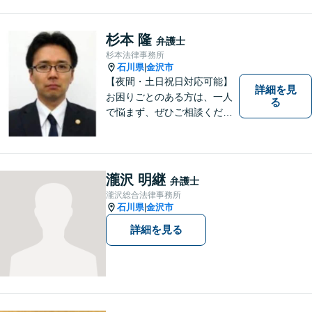
杉本 隆
弁護士
杉本法律事務所
石川県
金沢市
|
【夜間・土日祝日対応可能】
詳細を見
お困りごとのある方は、一人
る
で悩まず、ぜひご相談くださ
い。香林坊に事務所がありま
すので、お気軽にご相談くだ
さい（相談料：１時間５5００
円(税込））
瀧沢 明継
弁護士
瀧沢総合法律事務所
石川県
金沢市
|
詳細を見る