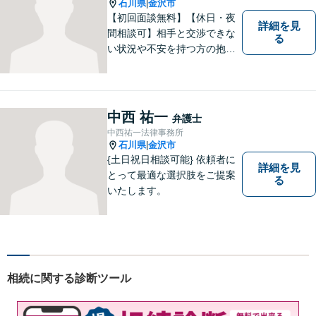
石川県
金沢市
|
【初回面談無料】【休日・夜
詳細を見
間相談可】相手と交渉できな
る
い状況や不安を持つ方の抱え
る問題を解決するため、法律
を活かし、依頼者様を守りま
す。悩んでいる人は、一度弁
護士に話を聞いてもらうこと
中西 祐一
弁護士
でトラブル解決のきっかけを
中西祐一法律事務所
つかむことができるかもしれ
石川県
金沢市
|
ません。
{土日祝日相談可能} 依頼者に
詳細を見
とって最適な選択肢をご提案
る
いたします。
相続に関する診断ツール