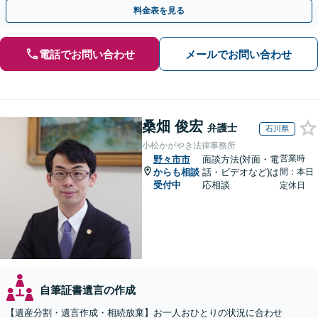
料金表を見る
電話でお問い合わせ
メールでお問い合わせ
桑畑 俊宏
弁護士
石川県
小松かがやき法律事務所
営業時
野々市市
面談方法(対面・電
からも相談
話・ビデオなど)は
間：本日
受付中
応相談
定休日
自筆証書遺言の作成
【遺産分割・遺言作成・相続放棄】お一人おひとりの状況に合わせ