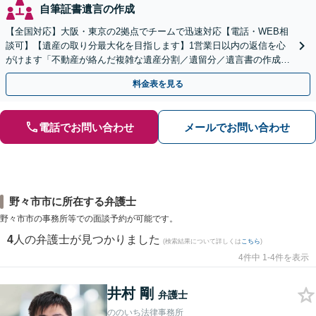
自筆証書遺言の作成
【全国対応】大阪・東京の2拠点でチームで迅速対応【電話・WEB相
談可】【遺産の取り分最大化を目指します】1営業日以内の返信を心
がけます「不動産が絡んだ複雑な遺産分割／遺留分／遺言書の作成・
執行／事業承継など、お任せください」【休日相談あり】
料金表を見る
電話でお問い合わせ
メールでお問い合わせ
野々市市に所在する弁護士
野々市市の事務所等での面談予約が可能です。
4
人の弁護士が見つかりました
(検索結果について詳しくは
こちら
)
4件中 1-4件を表示
井村 剛
弁護士
ののいち法律事務所