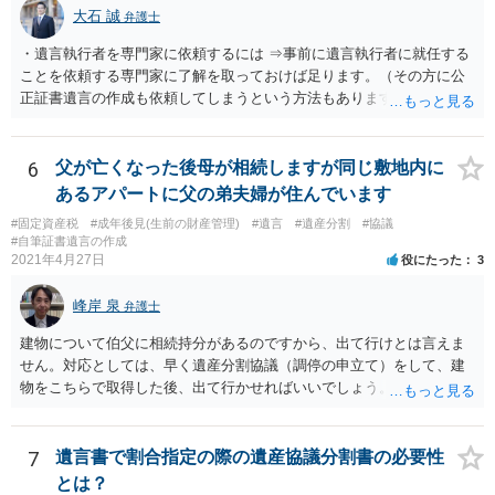
大石 誠
弁護士
・遺言執行者を専門家に依頼するには ⇒事前に遺言執行者に就任する
ことを依頼する専門家に了解を取っておけば足ります。（その方に公
正証書遺言の作成も依頼してしまうという方法もあります） 事前に了
解を取るだけであれば、契約は不要ですし、契約料を払う必要もあり
ません。 遺言執行者に就任し、遺言執行が完了したときの報酬だけ、
弁護士費用としてかかります。 ・亡くなった際に、法務局に預けた自
6
父が亡くなった後母が相続しますが同じ敷地内に
筆証書遺言の存在を親族がなかったものにされる可能性 ⇒自筆の遺言
あるアパートに父の弟夫婦が住んでいます
書を法務局に保管した場合、死亡後、法務局に遺言書の有無を照会す
#固定資産税
#成年後見(生前の財産管理)
#遺言
#遺産分割
#協議
ることになりますので、「法務局に預けた自筆証書遺言の存在を親族
#自筆証書遺言の作成
がなかったもの」にすることはできません。 存在をなかったものにす
2021年4月27日
役にたった
3
るというよりも、遺言の効力を争う（遺言は無効だ）と主張する場合
がありえますが、その予防方法は、遺言者と面談してみないと判断が
峰岸 泉
弁護士
難しいです。
建物について伯父に相続持分があるのですから、出て行けとは言えま
せん。対応としては、早く遺産分割協議（調停の申立て）をして、建
物をこちらで取得した後、出て行かせればいいでしょう。 建物の固定
資産税については、持分に応じた負担が考えられますが、時効にかか
っていない部分については請求すればいいと思います。 なお、家賃に
ついては、お父様自身が遺産分割手続をしなかったのですから、あき
7
遺言書で割合指定の際の遺産協議分割書の必要性
らめるしかないと思います。
とは？