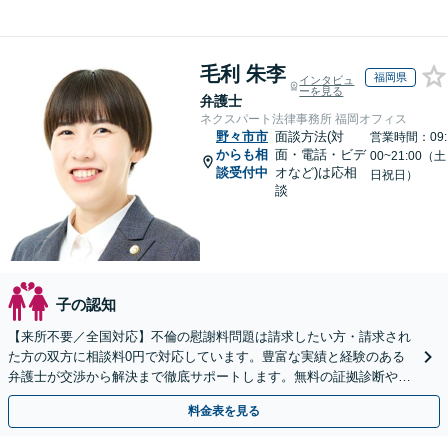
毛利 朱李
福岡県
インタビュ
ーを見る
弁護士
ネクスパート法律事務所 福岡オフィス
野々市市
面談方法(対
営業時間：09:
からも相
面・電話・ビデ
00~21:00（土
談受付中
オなど)は応相
日祝日）
談
子の認知
【来所不要／全国対応】不倫の慰謝料問題は請求したい方・請求され
た方の双方に相談料0円で対応しています。豊富な実績と経験のある
弁護士が交渉から解決まで徹底サポートします。無料の証拠診断や着
手金の返還保証もありますので安心してご相談ください。
料金表を見る