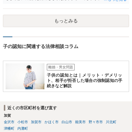
を拒む場合、調停や裁判などの手続きで認知を求める必要がありま
す。 また、認知されたことを前提に、父親として子を養う義務があり
ますので、 養育費を請求できます。 ただ、極端な話相手に収入がなか
もっとみる
ったり、行方不明だったりすると、実際上の回収が難しい可能性はあ
ります。
子の認知に関連する法律相談コラム
離婚・男女問題
子供の認知とは｜メリット・デメリッ
ト、相手が拒否した場合の強制認知の手
続きなど解説
近くの市区町村を選び直す
加賀
金沢市
小松市
加賀市
かほく市
白山市
能美市
野々市市
川北町
津幡町
内灘町