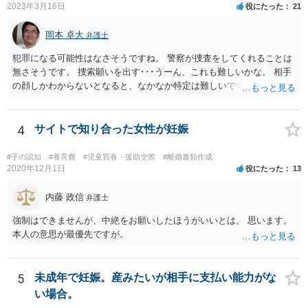
2023年3月16日
役にたった
21
岡本 卓大
弁護士
犯罪になる可能性はなさそうですね。 警察が捜査をしてくれることは
無さそうです。 捜索願いを出す･･･うーん、これも難しいかな。 相手
の顔しかわからないとなると、なかなか特定は難しいですね。 お役に
立てず、すみません。
4
サイトで知り合った女性が妊娠
#子の認知
#養育費
#児童買春・援助交際
#離婚書類作成
2020年12月1日
役にたった
13
内藤 政信
弁護士
強制はできませんが、中絶をお願いしたほうがいいとは、 思います。
本人の意思が最優先ですが。
5
未成年で妊娠。産みたいが相手に支払い能力がな
い場合。