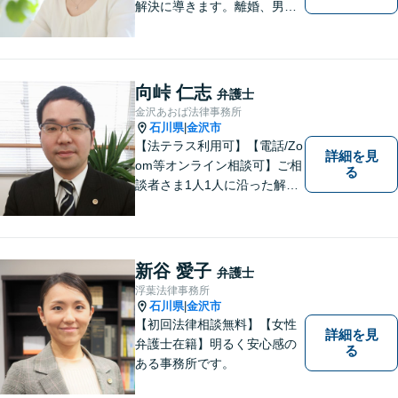
解決に導きます。離婚、男女
間トラブル、借金、相続等の
問題から事業の問題まで幅広
く取り組んでいます。お気軽
にご相談ください。
向峠 仁志
弁護士
金沢あおば法律事務所
石川県
金沢市
|
【法テラス利用可】【電話/Zo
詳細を見
om等オンライン相談可】ご相
る
談者さま1人1人に沿った解決
案を一緒に探し解決へと導き
ます。「より身近に、より親
しみやすく」をモットーに気
軽に相談できる弁護士を目指
新谷 愛子
弁護士
します。
浮葉法律事務所
石川県
金沢市
|
【初回法律相談無料】【女性
詳細を見
弁護士在籍】明るく安心感の
る
ある事務所です。