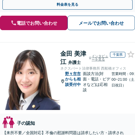
費、財産分与、慰謝料請求【夜間・休日相談可】
料金表を見る
電話でお問い合わせ
メールでお問い合わせ
金田 美津
千葉県
インタビュ
ーを見る
江
弁護士
ネクスパート法律事務所 西船橋オフィス
野々市市
面談方法(対
営業時間：09:
からも相
面・電話・ビデ
00~21:00（土
談受付中
オなど)は応相
日祝日）
談
子の認知
【来所不要／全国対応】不倫の慰謝料問題は請求したい方・請求され