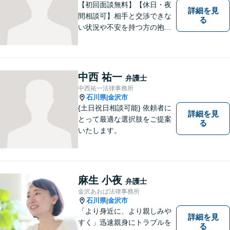
【初回面談無料】【休日・夜
詳細を見
間相談可】相手と交渉できな
る
い状況や不安を持つ方の抱え
る問題を解決するため、法律
を活かし、依頼者様を守りま
す。悩んでいる人は、一度弁
護士に話を聞いてもらうこと
中西 祐一
弁護士
でトラブル解決のきっかけを
中西祐一法律事務所
つかむことができるかもしれ
石川県
金沢市
|
ません。
{土日祝日相談可能} 依頼者に
詳細を見
とって最適な選択肢をご提案
る
いたします。
麻生 小夜
弁護士
金沢あおば法律事務所
石川県
金沢市
|
「より身近に、より親しみや
詳細を見
すく」迅速親身にトラブルを
る