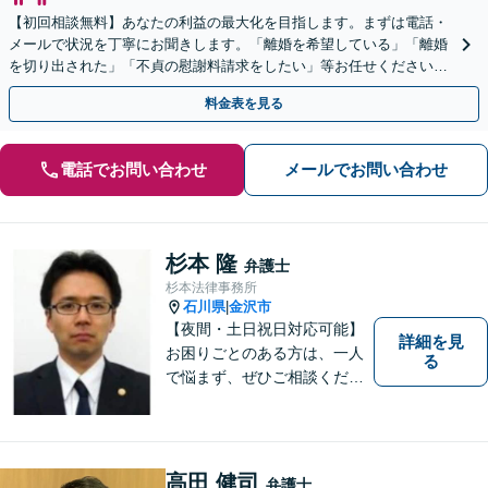
【初回相談無料】あなたの利益の最大化を目指します。まずは電話・
メールで状況を丁寧にお聞きします。「離婚を希望している」「離婚
を切り出された」「不貞の慰謝料請求をしたい」等お任せください。
【リーズナブルな料金設定】
料金表を見る
電話でお問い合わせ
メールでお問い合わせ
杉本 隆
弁護士
杉本法律事務所
石川県
金沢市
|
【夜間・土日祝日対応可能】
詳細を見
お困りごとのある方は、一人
る
で悩まず、ぜひご相談くださ
い。香林坊に事務所がありま
すので、お気軽にご相談くだ
さい（相談料：１時間５5００
円(税込））
高田 健司
弁護士