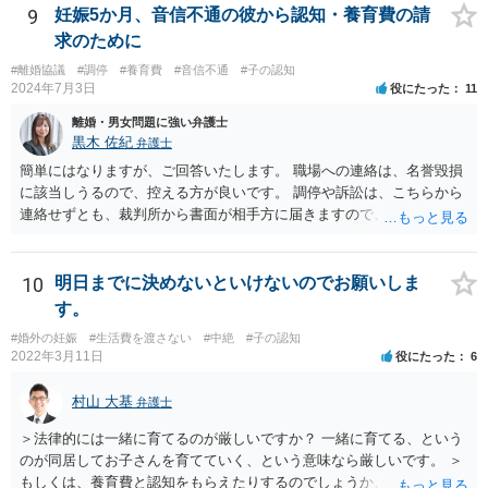
ちまちです。 弊所の場合、交渉をお受けするとなると20万円くらいが
9
妊娠5か月、音信不通の彼から認知・養育費の請
多いかと思います。
求のために
#離婚協議
#調停
#養育費
#音信不通
#子の認知
2024年7月3日
役にたった
11
離婚・男女問題に強い弁護士
黒木 佐紀
弁護士
簡単にはなりますが、ご回答いたします。 職場への連絡は、名誉毀損
に該当しうるので、控える方が良いです。 調停や訴訟は、こちらから
連絡せずとも、裁判所から書面が相手方に届きますので、連絡不要で
す。 ご要望は認知や養育費の請求でしょうか？ 任意に応じてもらえな
いのであれば、調停や訴訟をするしかないかと思います。
10
明日までに決めないといけないのでお願いしま
す。
#婚外の妊娠
#生活費を渡さない
#中絶
#子の認知
2022年3月11日
役にたった
6
村山 大基
弁護士
＞法律的には一緒に育てるのが厳しいですか？ 一緒に育てる、という
のが同居してお子さんを育てていく、という意味なら厳しいです。 ＞
もしくは、養育費と認知をもらえたりするのでしょうか、 相手が認知