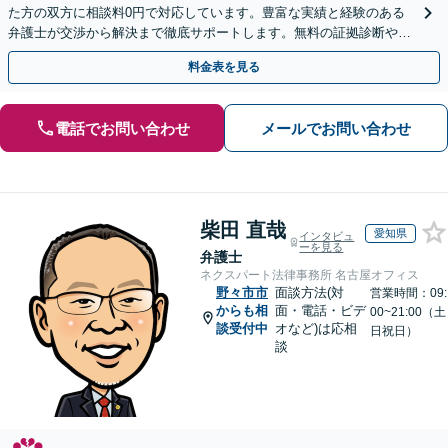
た方の双方に相談料0円で対応しています。豊富な実績と経験のある
弁護士が交渉から解決まで徹底サポートします。無料の証拠診断や着
手金の返還保証もありますので安心してご相談ください。
料金表を見る
電話でお問い合わせ
メールでお問い合わせ
柴田 直哉
愛知県
インタビュ
ーを見る
弁護士
ネクスパート法律事務所 名古屋オフィス
野々市市
面談方法(対
営業時間：09:
からも相
面・電話・ビデ
00~21:00（土
談受付中
オなど)は応相
日祝日）
談