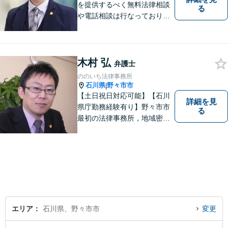
を提供するべく無料法律相談
る
や電話相談は行なっておりま
せん。相談者さまと共に歩む
弁護士として、法的サポート
をします。相続・遺言／債権
回収「スピード対応」／企業
木村 弘
弁護士
法務「顧問契約も可能」【夜
ののいち法律事務所
間・休日面談可】【完全個
石川県
野々市市
|
室】
【土日祝日対応可能】【石川
詳細を見
県庁勤務経験有り】野々市市
る
最初の法律事務所，地域密着
型，お気軽にご相談くださ
い。
エリア
石川県、野々市市
変更