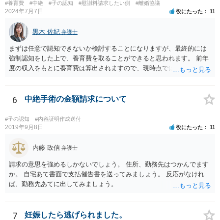
#養育費
#中絶
#子の認知
#慰謝料請求したい側
#離婚協議
2024年7月7日
役にたった
11
黒木 佐紀
弁護士
まずは任意で認知できないか検討することになりますが、最終的には
強制認知をした上で、養育費を取ることができると思われます。 前年
度の収入をもとに養育費は算出されますので、現時点では少額しか取
れないとしても、相手が大学を卒業して就職したら、そこで再度、養
育費の増額調停を起こすこともできます。 仮に中絶する場合でも、相
手方が妊娠について話し合いをしっかりしてくれない場合には、慰謝
6
中絶手術の金額請求について
料請求などもできる可能性があります。 いずれにせよ、親御さんとの
関わりが不可欠となると思われますので、一度話し合った上で、法律
#子の認知
#内容証明作成送付
事務所へ早めのご相談をされたほうがよろしいかと思います。
2019年9月8日
役にたった
11
内藤 政信
弁護士
請求の意思を強めるしかないでしょう。 住所、勤務先はつかんでます
か。 自宅あて書面で支払催告書を送ってみましょう。 反応がなけれ
ば、勤務先あてに出してみましょう。
7
妊娠したら逃げられました。