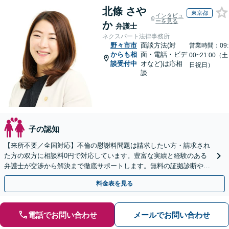
北條 さや
東京都
インタビュ
ーを見る
か
弁護士
ネクスパート法律事務所
野々市市
面談方法(対
営業時間：09:
からも相
面・電話・ビデ
00~21:00（土
談受付中
オなど)は応相
日祝日）
談
子の認知
【来所不要／全国対応】不倫の慰謝料問題は請求したい方・請求され
た方の双方に相談料0円で対応しています。豊富な実績と経験のある
弁護士が交渉から解決まで徹底サポートします。無料の証拠診断や着
手金の返還保証もありますので安心してご相談ください。
料金表を見る
電話でお問い合わせ
メールでお問い合わせ