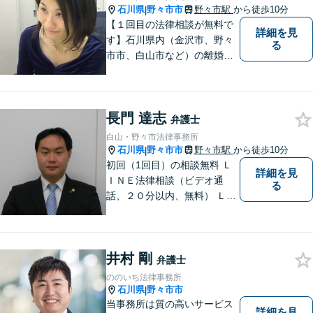
石川県
野々市市
野々市駅
から徒歩10分
|
【１回目の法律相談が無料で
詳細を見
す】石川県内（金沢市、野々
る
市市、白山市など）の離婚、
相続、交通事故や慰謝料など
のトラブルについて、お気軽
にご相談ください。女性の方
長門 達志
のお悩みも、女性の弁護士が
弁護士
相談にのることができます。
白山・野々市法律事務所
【女性弁護士在籍】
石川県
野々市市
野々市駅
から徒歩10分
|
初回（1回目）の相談無料 Ｌ
詳細を見
ＩＮＥ法律相談（ビデオ通
る
話、２０分以内、無料） ＬＩ
ＮＥ予約可（ホームページか
ら友だち追加） 法テラス（法
律扶助）利用可 借金問題（破
井村 剛
産、個人再生、任意整理）
弁護士
や、 離婚、相続、交通事故、
ののいち法律事務所
慰謝料などの問題解決をお手
石川県
野々市市
|
伝いします
当事務所は質の高いサービス
詳細を見