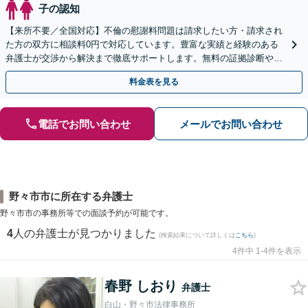
子の認知
【来所不要／全国対応】不倫の慰謝料問題は請求したい方・請求され
た方の双方に相談料0円で対応しています。豊富な実績と経験のある
弁護士が交渉から解決まで徹底サポートします。無料の証拠診断や着
手金の返還保証もありますので安心してご相談ください。
料金表を見る
電話でお問い合わせ
メールでお問い合わせ
野々市市に所在する弁護士
野々市市の事務所等での面談予約が可能です。
4
人の弁護士が見つかりました
(検索結果について詳しくは
こちら
)
4件中 1-4件を表示
春野 しおり
弁護士
白山・野々市法律事務所