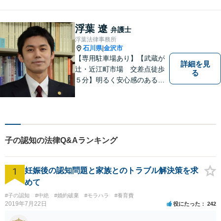
浮葉 遼
弁護士
浮葉法律事務所
石川県
金沢市
|
【専用駐車場あり】【武蔵が
詳細を見
辻・近江町市場 交差点徒歩
る
５分】明るく安心感のある事
務所です。
子の認知の法律Q&Aランキング
1
妊娠後の認知問題と家族とのトラブル解決策を求
めて
#子の認知
#中絶
#婚約破棄
#モラハラ
#養育費
2019年7月22日
役にたった
242