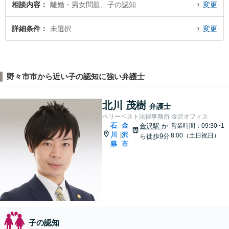
相談内容
離婚・男女問題、子の認知
変更
詳細条件
未選択
変更
野々市市から近い子の認知に強い弁護士
北川 茂樹
弁護士
ベリーベスト法律事務所 金沢オフィス
石
金
金沢駅
か
営業時間：09:30~1
川
沢
|
8:00（土日祝日）
ら徒歩9分
県
市
子の認知