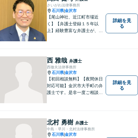
さいがわ法律事務所
石川県
金沢市
|
【尾山神社、近江町市場近
詳細を見
く】【弁護士登録１５年以
る
上】経験豊富な弁護士が、誠
実、丁寧に、フットワーク軽
く対応します
西 雅哉
弁護士
西徹夫法律事務所
石川県
金沢市
|
【初回相談無料】【夜間休日
詳細を見
対応可能】金沢市大手町の弁
る
護士です。是非一度ご相談く
ださい。
北村 勇樹
弁護士
中島・早川・北村法律事務所
石川県
金沢市
|