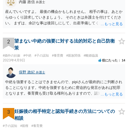
内藤 政信
弁護士
産んでいいですよ。 最後の機会かもしれません。 相手の事は、あとか
らゆっくり請求していきましょう。 そのときは弁護士を付けてくださ
い。 まずは、余計な事は後回しにして、出産準備してください。
2
望まない中絶の強要に対する法的対応と自己防衛
策
#婚外の妊娠
#中絶
#子の認知
#養育費
#親族関係
#離婚協議
2023年4月9日
役にたった
14
俣野 政紀
弁護士
中絶を強要することはできませんので、pipiさんが最終的にご判断され
ることになります。中絶を強要するために脅迫的な発言があれば犯罪
となります。養育費も受け取る権利もありますので、認知等につきお
相手がきちんと対応しないのであれば弁護士にご相談されることをお
勧めします。
3
妊娠後の相手特定と認知手続きの方法についての
相談
#子の認知
#親権
#養育費