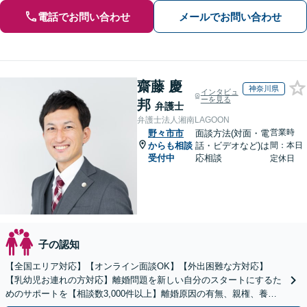
電話でお問い合わせ
メールでお問い合わせ
齋藤 慶
神奈川県
インタビュ
ーを見る
邦
弁護士
弁護士法人湘南LAGOON
営業時
野々市市
面談方法(対面・電
からも相談
話・ビデオなど)は
間：本日
受付中
応相談
定休日
子の認知
【全国エリア対応】【オンライン面談OK】【外出困難な方対応】
【乳幼児お連れの方対応】離婚問題を新しい自分のスタートにするた
めのサポートを【相談数3,000件以上】離婚原因の有無、親権、養育