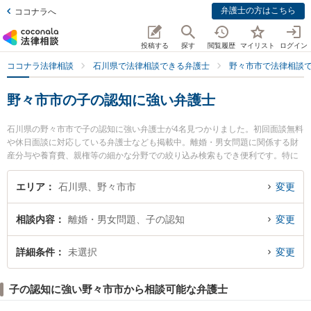
弁護士の方はこちら
ココナラへ
投稿する
探す
閲覧履歴
マイリスト
ログイン
ココナラ法律相談
石川県で法律相談できる弁護士
野々市市で法律相談
野々市市の子の認知に強い弁護士
石川県の野々市市で子の認知に強い弁護士が4名見つかりました。初回面談無料
や休日面談に対応している弁護士なども掲載中。離婚・男女問題に関係する財
産分与や養育費、親権等の細かな分野での絞り込み検索もでき便利です。特に
白山・野々市法律事務所の春野 しおり弁護士や白山・野々市法律事務所の長門
達志弁護士、ののいち法律事務所の井村 剛弁護士のプロフィール情報や弁護士
エリア
石川県、野々市市
変更
費用、強みなどが注目されています。『野々市市で土日や夜間に発生した子の
認知のトラブルを今すぐに弁護士に相談したい』『子の認知のトラブル解決の
相談内容
離婚・男女問題、子の認知
変更
実績豊富な近くの弁護士を検索したい』『初回相談無料で子の認知を法律相談
できる野々市市内の弁護士に相談予約したい』などでお困りの相談者さんにお
すすめです。
詳細条件
未選択
変更
子の認知に強い野々市市から相談可能な弁護士