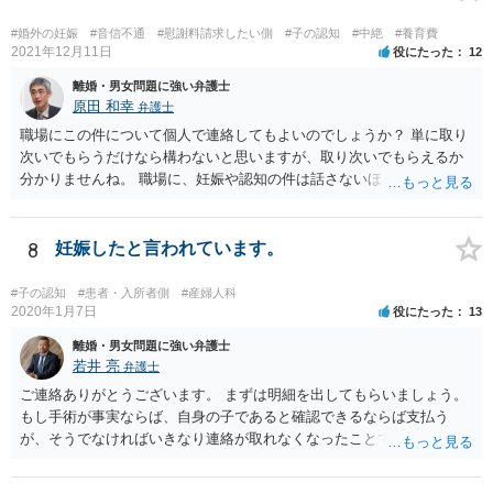
#婚外の妊娠
#音信不通
#慰謝料請求したい側
#子の認知
#中絶
#養育費
2021年12月11日
役にたった
12
離婚・男女問題に強い弁護士
原田 和幸
弁護士
職場にこの件について個人で連絡してもよいのでしょうか？ 単に取り
次いでもらうだけなら構わないと思いますが、取り次いでもらえるか
分かりませんね。 職場に、妊娠や認知の件は話さないほうがよいと思
います。 それとも弁護士を通すべきなのでしょうか？ 相談者で対応が
難しいと思われれば、弁護士に入ってもらうことも検討されてくださ
い。 一度、お近くの弁護士に相談されてみてもよいと思います。
8
妊娠したと言われています。
#子の認知
#患者・入所者側
#産婦人科
2020年1月7日
役にたった
13
離婚・男女問題に強い弁護士
若井 亮
弁護士
ご連絡ありがとうございます。 まずは明細を出してもらいましょう。
もし手術が事実ならば、自身の子であると確認できるならば支払う
が、そうでなければいきなり連絡が取れなくなったことで不信感もあ
るし、自身の子であるか疑問に残る点もあるので、支払えないと回答
してはいかがでしょうか。 代理人となる場合ですが、事務所ごとにま