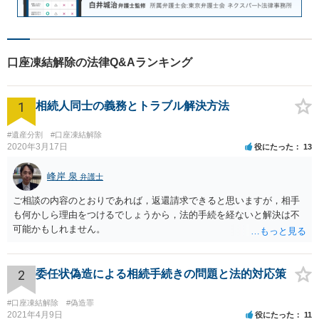
口座凍結解除の法律Q&Aランキング
1
相続人同士の義務とトラブル解決方法
#遺産分割
#口座凍結解除
2020年3月17日
役にたった
13
峰岸 泉
弁護士
ご相談の内容のとおりであれば，返還請求できると思いますが，相手
も何かしら理由をつけるでしょうから，法的手続を経ないと解決は不
可能かもしれません。
2
委任状偽造による相続手続きの問題と法的対応策
#口座凍結解除
#偽造罪
2021年4月9日
役にたった
11