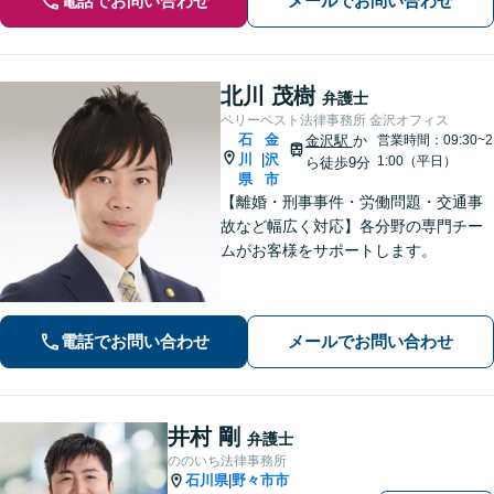
電話でお問い合わせ
メールでお問い合わせ
北川 茂樹
弁護士
ベリーベスト法律事務所 金沢オフィス
石
金
金沢駅
か
営業時間：09:30~2
川
沢
|
1:00（平日）
ら徒歩9分
県
市
【離婚・刑事事件・労働問題・交通事
故など幅広く対応】各分野の専門チー
ムがお客様をサポートします。
電話でお問い合わせ
メールでお問い合わせ
井村 剛
弁護士
ののいち法律事務所
石川県
野々市市
|