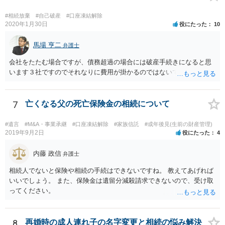
#相続放棄
#自己破産
#口座凍結解除
2020年1月30日
役にたった
10
馬場 亨二
弁護士
会社をたたむ場合ですが、債務超過の場合には破産手続きになると思
います３社ですのでそれなりに費用が掛かるのではないでしょうか。
7
亡くなる父の死亡保険金の相続について
#遺言
#M&A・事業承継
#口座凍結解除
#家族信託
#成年後見(生前の財産管理)
2019年9月2日
役にたった
4
内藤 政信
弁護士
相続人でないと保険や相続の手続はできないですね。 教えてあげれば
いいでしょう。 また、保険金は遺留分減殺請求できないので、受け取
ってください。
8
再婚時の成人連れ子の名字変更と相続の悩み解決