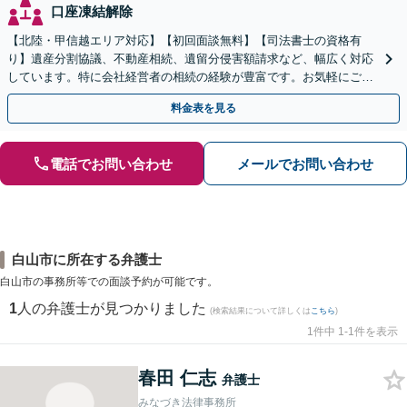
口座凍結解除
【北陸・甲信越エリア対応】【初回面談無料】【司法書士の資格有
り】遺産分割協議、不動産相続、遺留分侵害額請求など、幅広く対応
しています。特に会社経営者の相続の経験が豊富です。お気軽にご相
談ください。【休日・夜間面談可】【オンライン面談可】
料金表を見る
電話でお問い合わせ
メールでお問い合わせ
白山市に所在する弁護士
白山市の事務所等での面談予約が可能です。
1
人の弁護士が見つかりました
(検索結果について詳しくは
こちら
)
1件中 1-1件を表示
春田 仁志
弁護士
みなづき法律事務所