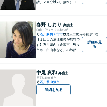
話、２０分以内、無料） ＬＩ
ＮＥ予約可（ホームページか
ら友だち追加） 法テラス（法
律扶助）利用可 借金問題（破
産、個人再生、任意整理）
春野 しおり
弁護士
や、 離婚、相続、交通事故、
白山・野々市法律事務所
慰謝料などの問題解決をお手
石川県
野々市市
野々市駅
から徒歩10分
|
伝いします
【１回目の法律相談が無料で
詳細を見
す】石川県内（金沢市、野々
る
市市、白山市など）の離婚、
相続、交通事故や慰謝料など
のトラブルについて、お気軽
にご相談ください。女性の方
のお悩みも、女性の弁護士が
中尾 真和
弁護士
相談にのることができます。
犀香法律事務所
【女性弁護士在籍】
石川県
金沢市
|
詳細を見る