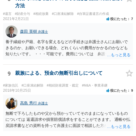
方法
#遺言
#財産分与
#相続放棄
#口座凍結解除
#自筆証書遺言の作成
2021年2月21日
役にたった
7
森田 英樹
弁護士
養子縁組や戸籍、名字を変えるなどの手続きは弁護士さんにお願いで
きるのか、お願いできる場合、どれくらいの費用がかかるのかなども
知りたいです。 ・・・可能です。費用については 弁護士と直接面談
の上 内容を確認し 協議の上個別に契約によって決まることになっ
ています。 やはり、成人した子のことまでごちゃごちゃ考えず、自分
の事だけ考えるべきなのでしょうか ・・・お子さんの事をまで含め良
9
親族による、預金の無断引出しについて
い解決案があればお悩みになるのは当然と言えば当然のことです。 彼
と親子関係を結びたいと思っているが、名字は変えたくない・・・養
#家族信託
#口座凍結解除
#相続財産調査・鑑定
#M&A・事業承継
子縁組の必要があり 氏も変更することになります。 しかし 彼は成人
2018年10月25日
役にたった
9
しているとは言え、自分の子と私の連れ子、全て平等にしたいと希
望。もちろん私もそうできればと思います。 ・・・婚姻前の契約 あ
高島 秀行
弁護士
るいは 遺言書などで その意思を実現する方法はあります。 弁護
無断で下ろしたものや父から預かっていてそのままになっているもの
士に相談してみてください。
については 返還請求や損害賠償請求をすることができます。 通帳や払
戻請求書などの資料を持って弁護士に面談で相談した方がよいと思い
ます。