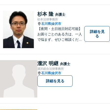
杉本 隆
弁護士
杉本法律事務所
石川県
金沢市
|
【夜間・土日祝日対応可能】
詳細を見
お困りごとのある方は、一人
る
で悩まず、ぜひご相談くださ
い。香林坊に事務所がありま
すので、お気軽にご相談くだ
さい（相談料：１時間５5００
円(税込））
瀧沢 明継
弁護士
瀧沢総合法律事務所
石川県
金沢市
|
詳細を見る