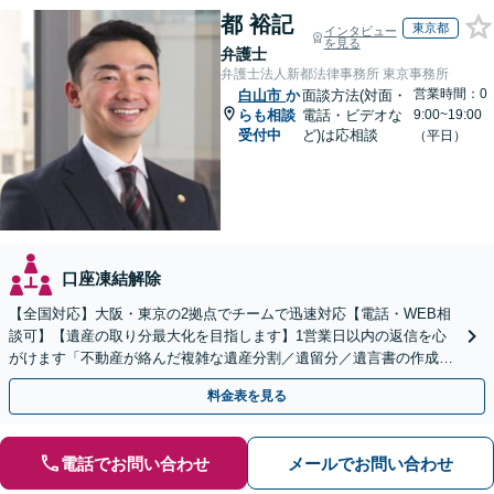
都 裕記
東京都
インタビュー
を見る
弁護士
弁護士法人新都法律事務所 東京事務所
営業時間：0
白山市
か
面談方法(対面・
らも相談
電話・ビデオな
9:00~19:00
受付中
ど)は応相談
（平日）
口座凍結解除
【全国対応】大阪・東京の2拠点でチームで迅速対応【電話・WEB相
談可】【遺産の取り分最大化を目指します】1営業日以内の返信を心
がけます「不動産が絡んだ複雑な遺産分割／遺留分／遺言書の作成・
執行／事業承継など、お任せください」【休日相談あり】
料金表を見る
電話でお問い合わせ
メールでお問い合わせ