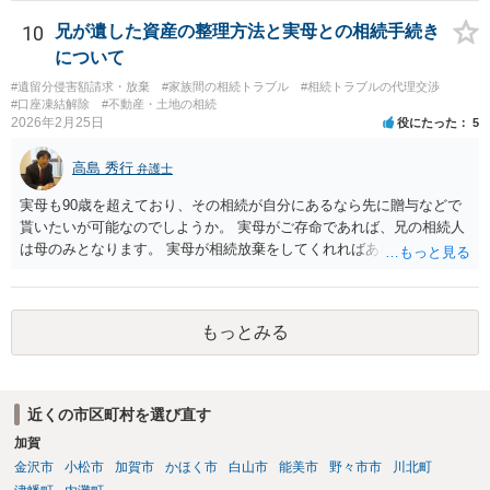
10
兄が遺した資産の整理方法と実母との相続手続き
について
#遺留分侵害額請求・放棄
#家族間の相続トラブル
#相続トラブルの代理交渉
#口座凍結解除
#不動産・土地の相続
2026年2月25日
役にたった
5
高島 秀行
弁護士
実母も90歳を超えており、その相続が自分にあるなら先に贈与などで
貰いたいが可能なのでしようか。 実母がご存命であれば、兄の相続人
は母のみとなります。 実母が相続放棄をしてくれればあなた方兄弟及
び実母の子が相続人となります。 実母に連絡を取って話してみるほか
ないと思います。
もっとみる
近くの市区町村を選び直す
加賀
金沢市
小松市
加賀市
かほく市
白山市
能美市
野々市市
川北町