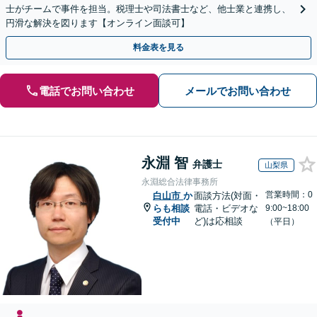
士がチームで事件を担当。税理士や司法書士など、他士業と連携し、
円滑な解決を図ります【オンライン面談可】
料金表を見る
電話でお問い合わせ
メールでお問い合わせ
永淵 智
弁護士
山梨県
永淵総合法律事務所
営業時間：0
白山市
か
面談方法(対面・
らも相談
電話・ビデオな
9:00~18:00
受付中
ど)は応相談
（平日）