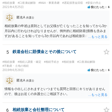
#相続放棄
#口座凍結解除
#M&A・事業承継
#遅延損害金回収
#督促の停止
ば相続財産から支出しても単純承認と認められない可能性が高いの
2021年4月25日
役にたった
6
で、相続放棄申述が受理される可能性も高いと思います。
匿名A
弁護士
相続放棄の申述は原則としてお父様が亡くなったことを知ってから3か
月以内に行わなければなりませんが、例外的に相続財産(債務も含みま
す)があることを知ってから3か月以内であれば相続放棄の申述が認め
られる可能性もありますので、通知が届いたのが3か月以内の話なので
したら、早急に家裁に行って相続放棄の申述をしたい旨告げて必要な
書類を提出されることをおすすめいたします。 なお、お父様の債務が
5
鉄道会社に賠償金とその後について
他にもあるかもしれないというリスクを考えますと、相続放棄の申述
にあたっては、法テラスの無料相談等を利用して弁護士に相談するこ
#相続放棄
#相続人調査・確定
#相続手続き
#相続放棄
#口座凍結解除
とも十分考えられるかと存じます。また、ご記載いただいた事実関係
#不動産・土地の相続
2019年6月28日
役にたった
6
を拝見するかぎり、再婚相手のかたは既に相続放棄をされている可能
性があるかもしれません。
匿名A
弁護士
情報を小出しにされますといつまでも質問と回答にキリがありません
ので、後はお近くの弁護士にご相談下さい。
6
相続放棄と会社整理について