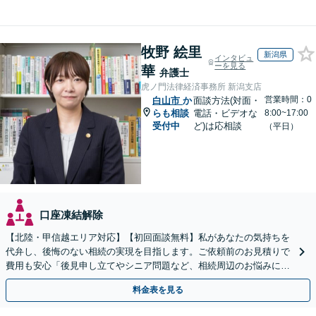
牧野 絵里
新潟県
インタビュ
ーを見る
華
弁護士
虎ノ門法律経済事務所 新潟支店
営業時間：0
白山市
か
面談方法(対面・
らも相談
電話・ビデオな
8:00~17:00
受付中
ど)は応相談
（平日）
口座凍結解除
【北陸・甲信越エリア対応】【初回面談無料】私があなたの気持ちを
代弁し、後悔のない相続の実現を目指します。ご依頼前のお見積りで
費用も安心「後見申し立てやシニア問題など、相続周辺のお悩みにも
対処可能」【WEB面談対応】
料金表を見る