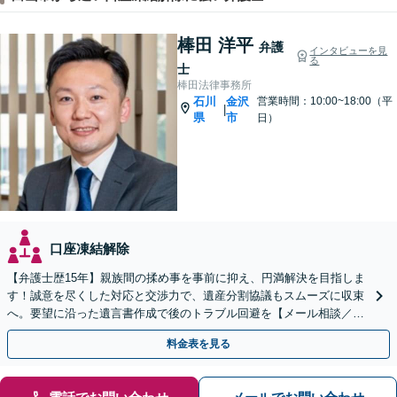
棒田 洋平
弁護
インタビューを見
る
士
棒田法律事務所
石川
金沢
営業時間：10:00~18:00（平
|
県
市
日）
口座凍結解除
【弁護士歴15年】親族間の揉め事を事前に抑え、円満解決を目指しま
す！誠意を尽くした対応と交渉力で、遺産分割協議もスムーズに収束
へ。要望に沿った遺言書作成で後のトラブル回避を【メール相談／W
eb面談可】
料金表を見る