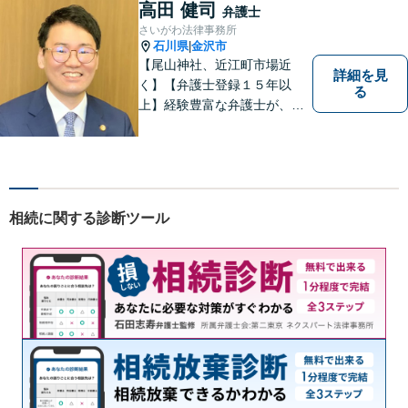
高田 健司
弁護士
さいがわ法律事務所
石川県
金沢市
|
【尾山神社、近江町市場近
詳細を見
く】【弁護士登録１５年以
る
上】経験豊富な弁護士が、誠
実、丁寧に、フットワーク軽
く対応します
相続に関する診断ツール