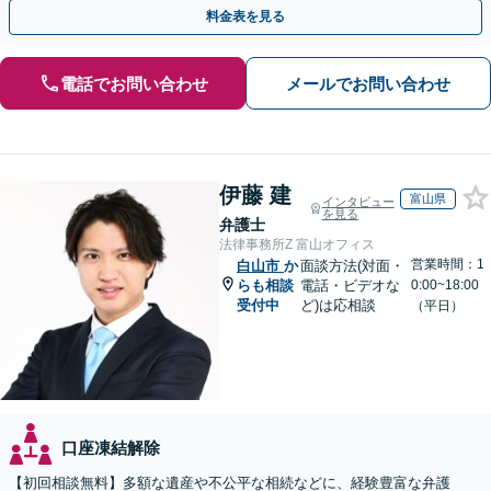
を防ぐためにもぜひご相談ください。【分割払い可】
料金表を見る
電話でお問い合わせ
メールでお問い合わせ
伊藤 建
富山県
インタビュー
を見る
弁護士
法律事務所Z 富山オフィス
営業時間：1
白山市
か
面談方法(対面・
らも相談
電話・ビデオな
0:00~18:00
受付中
ど)は応相談
（平日）
口座凍結解除
【初回相談無料】多額な遺産や不公平な相続などに、経験豊富な弁護