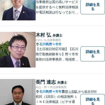
当事務所は質の高いサービス
詳細を見
を提供するべく無料法律相談
る
や電話相談は行なっておりま
せん。相談者さまと共に歩む
弁護士として、法的サポート
をします。相続・遺言／債権
回収「スピード対応」／企業
木村 弘
弁護士
法務「顧問契約も可能」【夜
ののいち法律事務所
間・休日面談可】【完全個
石川県
野々市市
|
室】
【土日祝日対応可能】【石川
詳細を見
県庁勤務経験有り】野々市市
る
最初の法律事務所，地域密着
型，お気軽にご相談くださ
い。
長門 達志
弁護士
白山・野々市法律事務所
石川県
野々市市
野々市駅
から徒歩10分
|
初回（1回目）の相談無料 Ｌ
詳細を見
ＩＮＥ法律相談（ビデオ通
る