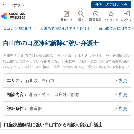
弁護士の方はこちら
ココナラへ
投稿する
探す
閲覧履歴
マイリスト
ログイン
ココナラ法律相談
石川県で法律相談できる弁護士
白山市で法律相談で
白山市の口座凍結解除に強い弁護士
石川県の白山市で口座凍結解除に強い弁護士が1名見つかりました。夜間面談や
WEB面談に対応している弁護士なども掲載中。相続・遺言に関係する家族間の
相続トラブルや認知症の相続、遺産分割等の細かな分野での絞り込み検索もで
き便利です。特にみなづき法律事務所の春田 仁志弁護士のプロフィール情報や
弁護士費用、強みなどが注目されています。『白山市で土日や夜間に発生した
エリア
石川県、白山市
変更
口座凍結解除のトラブルを今すぐに弁護士に相談したい』『口座凍結解除のト
ラブル解決の実績豊富な近くの弁護士を検索したい』『初回相談無料で口座凍
相談内容
相続・遺言、口座凍結解除
変更
結解除を法律相談できる白山市内の弁護士に相談予約したい』などでお困りの
相談者さんにおすすめです。
詳細条件
未選択
変更
口座凍結解除に強い白山市から相談可能な弁護士