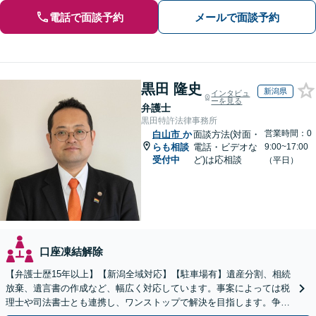
電話で面談予約
メールで面談予約
黒田 隆史
新潟県
インタビュ
ーを見る
弁護士
黒田特許法律事務所
営業時間：0
白山市
か
面談方法(対面・
らも相談
電話・ビデオな
9:00~17:00
受付中
ど)は応相談
（平日）
口座凍結解除
【弁護士歴15年以上】【新潟全域対応】【駐車場有】遺産分割、相続
放棄、遺言書の作成など、幅広く対応しています。事案によっては税
理士や司法書士とも連携し、ワンストップで解決を目指します。争い