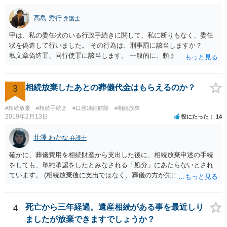
高島 秀行
弁護士
甲は、私の委任状のいる行政手続きに関して、私に断りもなく、委任
状を偽造して行いました。 その行為は、刑事罰に該当しますか？
私文章偽造罪、同行使罪に該当します。 一般的に、頼まれた（委任さ
れた）人は、行政に提出する委任状の署名を偽造できるのでしょう
か？ 委任状を偽造して使用することはまでは依頼の範囲ではない
ので できないと思います。
3
相続放棄したあとの葬儀代金はもらえるのか？
#相続放棄
#相続手続き
#口座凍結解除
#相続放棄
2019年2月13日
役にたった
14
井澤 わかな
弁護士
確かに、葬儀費用を相続財産から支出した後に、相続放棄申述の手続
をしても、単純承認をしたとみなされる「処分」にあたらないとされ
ています。 (相続放棄後に支出ではなく、葬儀の方が先に来るのが通常
だと思いますので、葬儀→葬儀費用を相続財産から支出→相続放棄申
述の手続ということだと思いますが) ただ、葬儀費用ならいくらでもよ
いということではなく、身分相応の、社会的儀式として当然認められ
4
死亡から三年経過。遺産相続がある事を最近しり
る程度の金額に留まると考えた方がよいです。 もし、相続人の皆さん
ましたが放棄できますでしょうか？
に葬儀費用を支出する経済力がなく、質素な葬儀を行った費用であれ