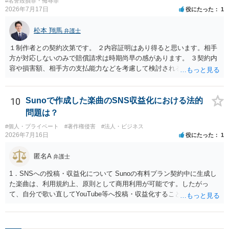
#名誉毀損罪・侮辱罪
2026年7月17日
役にたった
1
松本 翔馬
弁護士
１制作者との契約次第です。 ２内容証明はあり得ると思います。相手
方が対応しないのみで賠償請求は時期尚早の感があります。 ３契約内
容や損害額、相手方の支払能力などを考慮して検討されるとよいでし
ょう ４損害賠償請求が考えられます。調査費用や弁護士費用も含め請
求する場合もありますが、認められるのはごく一部です。 ５事案の詳
細な検討が必要です。遅延損害金の発生なども確認するとよいでしょ
10
Sunoで作成した楽曲のSNS収益化における法的
う。 ６弁護士に窓口を一本化して、直接連絡を避けることも方法の一
問題は？
つです。
#個人・プライベート
#著作権侵害
#法人・ビジネス
2026年7月16日
役にたった
1
匿名A
弁護士
1．SNSへの投稿・収益化について Sunoの有料プラン契約中に生成し
た楽曲は、利用規約上、原則として商用利用が可能です。したがっ
て、自分で歌い直してYouTube等へ投稿・収益化することも、通常は
可能と考えられます。ただし、生成時点のプランと最新の利用規約は
確認してください。 2．メロディーや伴奏の使用について AIボーカル
を自分の歌声に差し替えても、メロディーや伴奏を使用する以上、Su