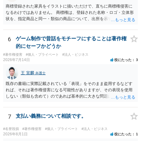
商標登録された家具をイラストに描いただけで、直ちに商標権侵害に
なるわけではありません。 商標権は、登録された名称・ロゴ・立体形
状を、指定商品と同一・類似の商品について、出所を示す表示として
使用した場合に問題となります。したがって、家具を作品の題材とし
て描くにとどまる場合は、通常、商標権侵害にはなりにくいと考えら
れます。 ただし、家具名や特徴的な形状を商品名・広告に大きく表示
6
ゲーム制作で昔話をモチーフにすることは著作権
し、公式商品やライセンス商品と誤認させる販売方法であれば、商標
的にセーフかどうか
権や不正競争防止法上の問題が生じ得ます。家具のデザインに著作権
#著作権侵害
#個人・プライベート
#法人・ビジネス
が認められる場合は、著作権も別途問題となります。 無料のSNS投稿
2026年7月14日
役にたった
3
やプレゼントでも、著作権侵害は成立し得ます。商標権については、
有料か無料かよりも、商標として使用しているかが重要です。 また、
王 宣麟
弁護士
日本の商標権は原則として日本国内にのみ効力を持ちます。外国で販
売する場合は、販売国の商標・意匠等を確認する必要があります。 他
既存の書籍に実際記載されている「表現」をそのまま盗用するなどす
の作家の例は、許諾を得ている、権利が消滅している、侵害に当たら
れば、それは著作権侵害になる可能性がありますが、その表現を使用
ない、又は単に権利行使されていないなど、様々な可能性がありま
しない（類似も含めて）のであれば基本的に大きな問題は生じないか
す。他人が販売していることだけでは、適法とは判断できません。
と思います。 著作権が守るのは「アイデア」ではなく「具体的な表
現」であり、昔話の大筋や設定の骨子だけを使うのは、一般にアイデ
ア利用の範囲です。 一方で、特定の作品の文章をそのまま使うことは
7
支払い義務について相談です。
もちろん、表現の選び方や展開が「その作品の本質的特徴を直接感得
できる」レベルだと、翻案や二次的著作物の問題が出ますのでこの点
#名誉毀損
#著作権侵害
#個人・プライベート
#法人・ビジネス
はご留意ください。
2026年8月1日
役にたった
1