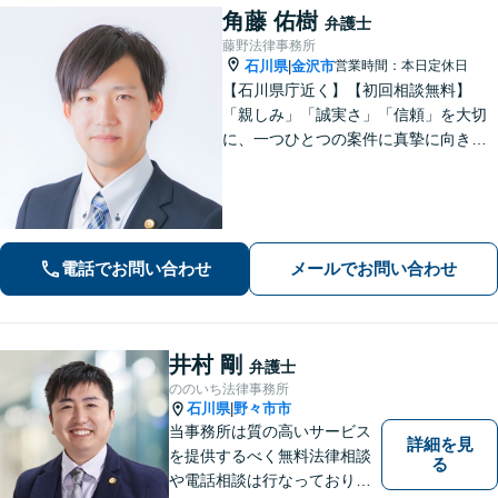
角藤 佑樹
弁護士
藤野法律事務所
石川県
金沢市
営業時間：本日定休日
|
【石川県庁近く】【初回相談無料】
「親しみ」「誠実さ」「信頼」を大切
に、一つひとつの案件に真摯に向き合
っています。依頼者さまが抱える不安
に寄り添い、丁寧にお話を伺います。
解決の見通しや弁護士費用もわかりや
すく説明しますので、安心してご相談
ください。
電話でお問い合わせ
メールでお問い合わせ
井村 剛
弁護士
ののいち法律事務所
石川県
野々市市
|
当事務所は質の高いサービス
詳細を見
を提供するべく無料法律相談
る
や電話相談は行なっておりま