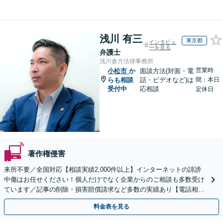
浅川 有三
東京都
インタビュ
ーを見る
弁護士
浅川倉方法律事務所
営業時
小松市
か
面談方法(対面・電
らも相談
話・ビデオなど)は
間：本日
受付中
応相談
定休日
著作権侵害
来所不要／全国対応【相談実績2,000件以上】インターネットの誹謗
中傷はお任せください！個人だけでなく企業からのご相談も多数受け
ています／記事の削除・損害賠償請求など多数の実績あり【電話相談
可】【初回相談無料】【夜間休日面談可】
料金表を見る