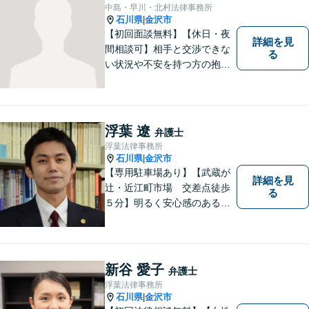
中島・早川・北村法律事務所
石川県
金沢市
|
【初回面談無料】【休日・夜
詳細を見
間相談可】相手と交渉できな
る
い状況や不安を持つ方の抱え
る問題を解決するため、法律
を活かし、依頼者様を守りま
す。悩んでいる人は、一度弁
護士に話を聞いてもらうこと
浮葉 遼
弁護士
でトラブル解決のきっかけを
浮葉法律事務所
つかむことができるかもしれ
石川県
金沢市
|
ません。
【専用駐車場あり】【武蔵が
詳細を見
辻・近江町市場 交差点徒歩
る
５分】明るく安心感のある事
務所です。
新谷 愛子
弁護士
浮葉法律事務所
石川県
金沢市
|