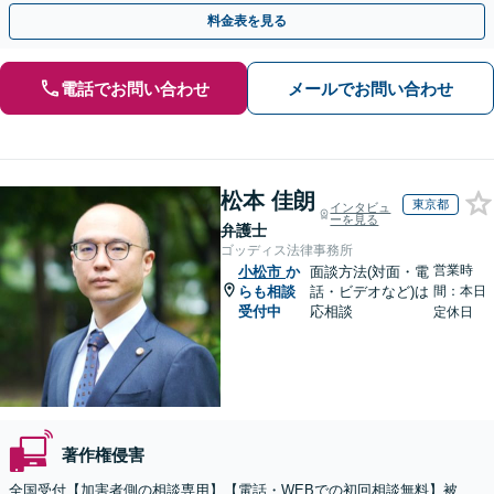
【WEB面談OK&解決実績豊富】【千葉中央駅4分】
料金表を見る
電話でお問い合わせ
メールでお問い合わせ
松本 佳朗
東京都
インタビュ
ーを見る
弁護士
ゴッディス法律事務所
営業時
小松市
か
面談方法(対面・電
らも相談
話・ビデオなど)は
間：本日
受付中
応相談
定休日
著作権侵害
全国受付【加害者側の相談専用】【電話・WEBでの初回相談無料】被