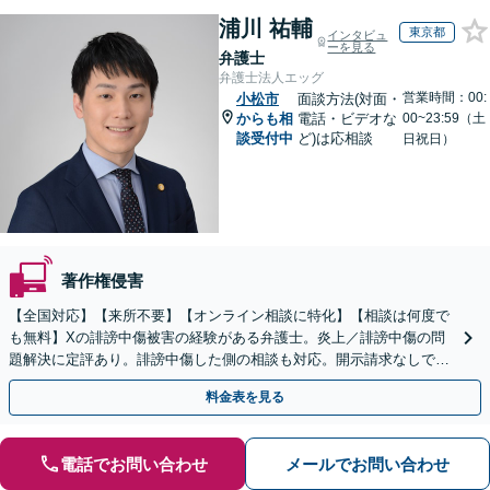
浦川 祐輔
東京都
インタビュ
ーを見る
弁護士
弁護士法人エッグ
営業時間：00:
小松市
面談方法(対面・
からも相
電話・ビデオな
00~23:59（土
談受付中
ど)は応相談
日祝日）
著作権侵害
【全国対応】【来所不要】【オンライン相談に特化】【相談は何度で
も無料】Xの誹謗中傷被害の経験がある弁護士。炎上／誹謗中傷の問
題解決に定評あり。誹謗中傷した側の相談も対応。開示請求なしで本
人の特定ができる場合もあり。
料金表を見る
電話でお問い合わせ
メールでお問い合わせ