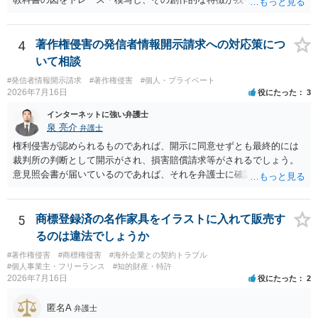
ても、その権利は当該部分に限られ、ご相談者の写真や文章等を制作
完全一致でなくても複製・翻案に当たる可能性があります。非営利で
実績として掲載する権限まで当然に生じるものではありません。 もっ
も、SNSへの公開は私的使用には当たりません。 ② 出典を記載するだ
とも、契約書がなくても、見積書、メール、利用規約等に実績掲載へ
けでは、適法な引用にはなりません。自分の説明や批評が主で、図が
4
著作権侵害の発信者情報開示請求への対応策につ
の同意があれば別です。また、単に制作を担当した事実を記載した
その説明に必要な従たる資料であること、引用部分が明確に区別さ
り、公開中のサイトへリンクしたりする行為まで当然に禁止できると
いて相談
れ、必要な範囲に限られていることなどが必要です。勉強ノートの教
は限りません。 人物写真については、通常のSNSへの無断掲載と同
#発信者情報開示請求
#著作権侵害
#個人・プライベート
材として図そのものを中心的に掲載する場合、引用と認められにくい
様、掲載目的、態様、必要性、本人の特定可能性等から判断されま
2026年7月16日
役にたった
3
でしょう。 文章についても、単に所々表現を変えただけで適法になる
す。営業目的であり、本人も掲載を拒否していることは、違法性を認
とは限りません。医学上の事実を理解したうえで、ご自身の表現と構
インターネットに強い弁護士
める方向の事情となりますが、自動的に肖像権侵害となるわけではあ
成でまとめる必要があります。 安全にSNSで公開するには、教科書の
泉 亮介
弁護士
りません。 まず、見積書、メール、チャット、デザイナーの利用規約
図をトレース・模写した部分は掲載せず、人体の構造という事実を基
を確認したうえで、「提供素材及びこれを含む画面の複製・SNS掲載
権利侵害が認められるものであれば、開示に同意せずとも最終的には
に、自分で構図や表現を工夫して作図する方法が考えられます。ま
を許諾しない」と書面で明確に通知することをお勧めします。すでに
裁判所の判断として開示がされ、損害賠償請求等がされるでしょう。
た、改変・SNS掲載が認められたオープンライセンス素材を、利用条
掲載された場合は、URL、掲載日時、画面を保存してから削除を求め
意見照会書が届いているのであれば、それを弁護士に確認してもらっ
件に従って使う方法もあります。トレースした図を残したい場合は、
てください。
た上で、アドバイスをうけ、必要であれば弁護士に依頼をされると良
自分だけの学習用にとどめるのが安全です。
いかと思われます。
5
商標登録済の名作家具をイラストに入れて販売す
るのは違法でしょうか
#著作権侵害
#商標権侵害
#海外企業との契約トラブル
#個人事業主・フリーランス
#知的財産・特許
2026年7月16日
役にたった
2
匿名A
弁護士