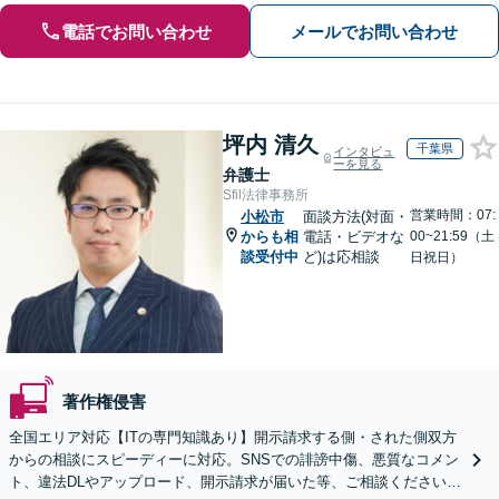
電話でお問い合わせ
メールでお問い合わせ
坪内 清久
千葉県
インタビュ
ーを見る
弁護士
Sfil法律事務所
営業時間：07:
小松市
面談方法(対面・
からも相
電話・ビデオな
00~21:59（土
談受付中
ど)は応相談
日祝日）
著作権侵害
全国エリア対応【ITの専門知識あり】開示請求する側・された側双方
からの相談にスピーディーに対応。SNSでの誹謗中傷、悪質なコメン
ト、違法DLやアップロード、開示請求が届いた等、ご相談ください