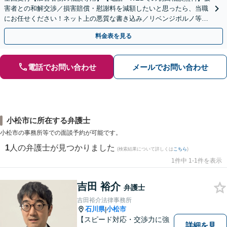
害者との和解交渉／損害賠償・慰謝料を減額したいと思ったら、当職
にお任せください！ネット上の悪質な書き込み／リベンジポルノ等、
代表弁護士が最後まで対応【関東エリア以外の相談も可】
料金表を見る
電話でお問い合わせ
メールでお問い合わせ
小松市に所在する弁護士
小松市の事務所等での面談予約が可能です。
1
人の弁護士が見つかりました
(検索結果について詳しくは
こちら
)
1件中 1-1件を表示
吉田 裕介
弁護士
吉田裕介法律事務所
石川県
小松市
|
【スピード対応・交渉力に強
詳細を見