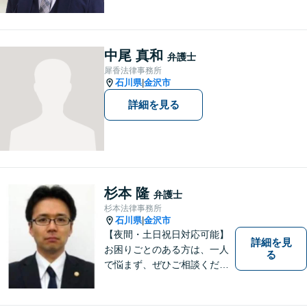
せん。相談者さまと共に歩む
弁護士として、法的サポート
をします。相続・遺言／債権
回収「スピード対応」／企業
中尾 真和
弁護士
法務「顧問契約も可能」【夜
犀香法律事務所
間・休日面談可】【完全個
石川県
金沢市
|
室】
詳細を見る
杉本 隆
弁護士
杉本法律事務所
石川県
金沢市
|
【夜間・土日祝日対応可能】
詳細を見
お困りごとのある方は、一人
る
で悩まず、ぜひご相談くださ
い。香林坊に事務所がありま
すので、お気軽にご相談くだ