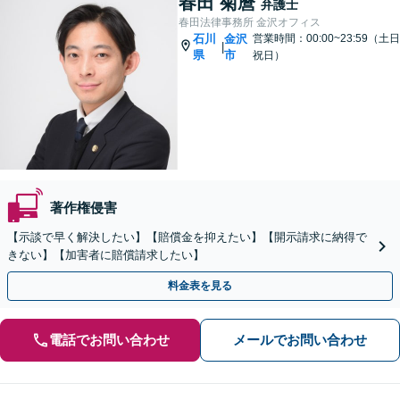
春田 菊麿
弁護士
春田法律事務所 金沢オフィス
石川
金沢
営業時間：00:00~23:59（土日
|
県
市
祝日）
著作権侵害
【示談で早く解決したい】【賠償金を抑えたい】【開示請求に納得で
きない】【加害者に賠償請求したい】
料金表を見る
電話でお問い合わせ
メールでお問い合わせ