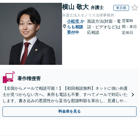
横山 敬大
弁護士
東京都
弁護士法人モノリス法律事務所
営業時
小松市
か
面談方法(対面・電
らも相談
話・ビデオなど)は
間：本日
受付中
応相談
定休日
著作権侵害
【全国からメールで相談可能！】【初回相談無料】ネットに強い弁護
士が見つからない方へ。来所も電話も不要、すべてメールで対応いた
します。書き込みの悪質性から妥当な慰謝料額を算出し、見通しや費
用面のリスクも包み隠さずお伝えしサポートします。
料金表を見る