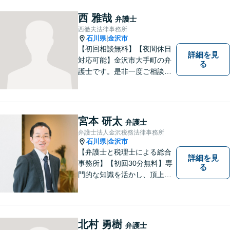
さい（相談料：１時間５5００
円(税込））
西 雅哉
弁護士
西徹夫法律事務所
石川県
金沢市
|
【初回相談無料】【夜間休日
詳細を見
対応可能】金沢市大手町の弁
る
護士です。是非一度ご相談く
ださい。
宮本 研太
弁護士
弁護士法人金沢税務法律事務所
石川県
金沢市
|
【弁護士と税理士による総合
詳細を見
事務所】【初回30分無料】専
る
門的な知識を活かし、頂上＝
「目標とすべき適切な解決」
までしっかりガイド、サポー
トします。 事務所ホームペー
ジあります。
北村 勇樹
弁護士