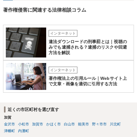
noの規約が適用されます。有料プランで適法に生成したものであれ
著作権侵害に関連する法律相談コラム
ば、原則として使用可能です。 3．著作権とJASRAC登録について Su
noが商用利用を認めていても、日本法上、その楽曲に著作権が発生す
るとは限りません。AIが自動生成したメロディーや伴奏について、人
の創作的な関与が乏しい場合、著作権が認められない可能性がありま
インターネット
す。自分で歌い直しただけで、作曲部分の著作権が発生するわけでも
ありません。 なお、自分で歌い直した歌唱については、楽曲自体に著
違法ダウンロードの刑事罰とは｜視聴の
作権が成立するか否かとは別に、実演家としての著作隣接権が生じま
みでも逮捕される？逮捕のリスクや回避
す。ただし、この権利は、Sunoが生成したメロディーや伴奏自体につ
方法を解説
いて著作権を取得することを意味するものではありません。 JASRAC
への登録は必須ではありません。登録を希望する場合は、自分が作
インターネット
詞、作曲、編曲等にどの程度創作的に関与したかを説明できることが
重要です。 4．音楽配信やライブについて SpotifyやApple Musicでの
著作権法上の引用ルール｜Webサイト上
配信、販売、ライブでの歌唱も、Sunoの規約上の商用利用条件を満た
で文章・画像を適切に引用する方法
せば、原則として可能です。ただし、配信サービスごとのAI生成音楽
に関する規約も確認する必要があります。 5．注意点について 生成
日、有料プランの契約状況、プロンプト、修正・編集の履歴を保存し
ておくことをお勧めします。また、既存の楽曲と偶然類似する可能性
近くの市区町村を選び直す
や、第三者が同じような楽曲を生成する可能性にも注意が必要です。
加賀
最終的には、個別の楽曲の制作過程と、利用時点のSuno及び配信サー
金沢市
小松市
加賀市
かほく市
白山市
能美市
野々市市
川北町
ビスの規約を確認して判断することになります。
津幡町
内灘町