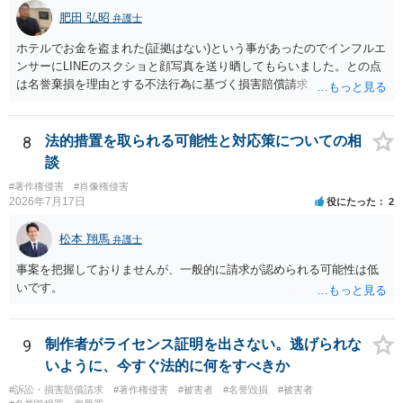
肥田 弘昭
弁護士
ホテルでお金を盗まれた(証拠はない)という事があったのでインフルエ
ンサーにLINEのスクショと顔写真を送り晒してもらいました。との点
は名誉棄損を理由とする不法行為に基づく損害賠償請求（共同不法行
為）の対象となるかと思います。但し、慰謝料額としては、「その後
その人が会社を経営しているようで仕事が飛んだとのことでその分の
賠償金と8人分の従業員の年間利益を請求すると言われています。」で
8
法的措置を取られる可能性と対応策についての相
の計算がすべて損害とならないかと思いますので、損害額で争っても
談
良いかと思います。ご参考にしてください。
#著作権侵害
#肖像権侵害
2026年7月17日
役にたった
2
松本 翔馬
弁護士
事案を把握しておりませんが、一般的に請求が認められる可能性は低
いです。
9
制作者がライセンス証明を出さない。逃げられな
いように、今すぐ法的に何をすべきか
#訴訟・損害賠償請求
#著作権侵害
#被害者
#名誉毀損
#被害者