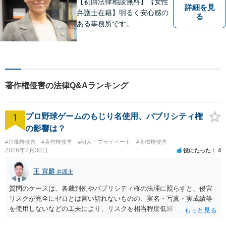
【初回法律相談無料】【女性
詳細を見
弁護士在籍】明るく安心感の
る
ある事務所です。
著作権侵害の法律Q&Aランキング
1
プロ野球ゲームのもじり名使用、パブリシティ権
の影響は？
#肖像権侵害
#著作権侵害
#個人・プライベート
#商標権侵害
2026年7月30日
役にたった
4
王 宣麟
弁護士
質問のケースは、各裁判例やパブリシティ権の法理に照らすと、侵害
リスクが完全にゼロとは言い切れないものの、実名・写真・実成績等
を使用しないなどの工夫により、リスクを相当程度低減できる設計に
なっているかと思います。 ただし、「野球ファンであれば元の選手を