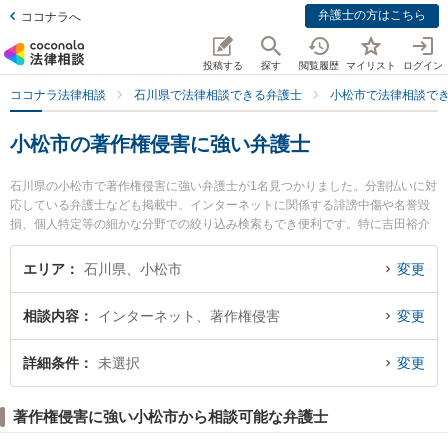
弁護士の方はこちら
ココナラへ
投稿する
探す
閲覧履歴
マイリスト
ログイン
ココナラ法律相談
石川県で法律相談できる弁護士
小松市で法律相談で
小松市の著作権侵害に強い弁護士
石川県の小松市で著作権侵害に強い弁護士が1名見つかりました。分割払いに対
応している弁護士なども掲載中。インターネットに関係する誹謗中傷や名誉毀
損、個人特定等の細かな分野での絞り込み検索もでき便利です。特に吉田裕介
法律事務所の吉田 裕介弁護士のプロフィール情報や弁護士費用、強みなどが注
目されています。『小松市で土日や夜間に発生した著作権侵害のトラブルを今
エリア
石川県、小松市
変更
すぐに弁護士に相談したい』『著作権侵害のトラブル解決の実績豊富な近くの
弁護士を検索したい』『初回相談無料で著作権侵害を法律相談できる小松市内
相談内容
インターネット、著作権侵害
変更
の弁護士に相談予約したい』などでお困りの相談者さんにおすすめです。
詳細条件
未選択
変更
著作権侵害に強い小松市から相談可能な弁護士