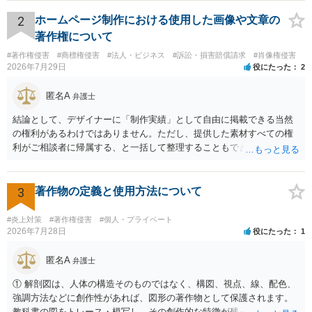
推測できる」という点は、裁判で争われた場合に「専ら顧客吸引力の
利用を目的とする」と判断される余地を残すため、一定の注意が必要
2
ホームページ制作における使用した画像や文章の
です。 また、広告収益の有無は、侵害判断に一定の影響を与える可能
著作権について
性がありますが、決定的要因ではありません。 パブリシティ権侵害の
#著作権侵害
#商標権侵害
#法人・ビジネス
#訴訟・損害賠償請求
#肖像権侵害
成否は、主に「専ら顧客吸引力の利用を目的とするか」という点で判
2026年7月29日
役にたった
2
断されます。広告収益があることは「商業的目的」を強く示す要素で
すが、それだけで直ちに侵害となるわけではありません。完全無償・
匿名A
弁護士
非営利であれば「表現の自由」「創作物」としての側面が強く評価さ
れる可能性があります。一方、広告収益がある場合は「商業利用」と
結論として、デザイナーに「制作実績」として自由に掲載できる当然
しての色彩が強まり、リスクが高まる可能性があります。 公開前に変
の権利があるわけではありません。ただし、提供した素材すべての権
更・確認しておく事項については、公開の場でアドバイスするにも限
利がご相談者に帰属する、と一括して整理することもできません。 ご
界があるかと思うので、資料等を持参の上、弁護士に相談されること
自身が撮影・執筆した写真や文章は、創作性があれば原則としてご自
も一つかと存じます。
身が著作権者です。 他方、ブランド名、文字主体のロゴ、商品情報、
短いキャッチコピー、販売コンセプトなどは、通常、著作物には当た
3
著作物の定義と使用方法について
りません。ただし、ロゴに独自の図形やイラスト等が含まれる場合に
は、その表現部分が著作物となる可能性があります。 また、人物写真
#炎上対策
#著作権侵害
#個人・プライベート
の著作権は撮影者に、肖像に関する権利は被写体本人に帰属します
2026年7月28日
役にたった
1
（著作権法2条・17条）。 ウェブサイト全体に当然に著作権が生じる
わけではありません。デザイナーが独自に制作したイラストやバナー
匿名A
弁護士
等は別として、一般的なレイアウトや配色、依頼者から提供された素
① 解剖図は、人体の構造そのものではなく、構図、視点、線、配色、
材を希望に沿って配置した部分には、通常、著作物性は認められにく
強調方法などに創作性があれば、図形の著作物として保護されます。
いと考えられます。仮に具体的な画面構成の一部に創作性が認められ
教科書の図をトレース・模写し、その創作的な特徴が残っていれば、