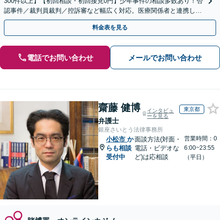
300件以上】【初回相談・初回接見0円】少年事件の相談多数あり！否
認事件／裁判員裁判／控訴審など幅広く対応。医療関係者と連携しス
ムーズな解決へ「自首・出頭の同行」もご相談ください
料金表を見る
電話でお問い合わせ
メールでお問い合わせ
齋藤 健博
東京都
インタビュ
ーを見る
弁護士
銀座さいとう法律事務所
営業時間：0
小松市
か
面談方法(対面・
らも相談
電話・ビデオな
6:00~23:55
受付中
ど)は応相談
（平日）