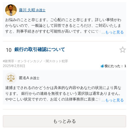
藤川 久昭
弁護士
お悩みのことと存じます。ご心配のことと存じます。詳しい事情がわ
からないので、一般論として回答できるところだけ、ご対応いたしま
すと、刑事手続きがすすむ可能性が高いです。すぐにでも弁護士に直
接相談されることが良いと思います。なぜならば、法的にきちんと解
明するために、良い知恵を得るには必要だからです。刑事問題は早い
対応が不可欠です。すぐにでも、この手の問題に精通した弁護士等
10
銀行の取引確認について
に、ネットではなく直接相談されるのが良いと思われます。良い解決
になりますよう祈念しております。お力になりたいと思います。
#賭博罪・オンラインカジノ・闇スロット犯罪
2025年2月8日
役にたった
1
匿名A
弁護士
逮捕までされるのかどうかは具体的な内容やあなたの状況により異な
ります。 銀行からの連絡を無視するという選択肢は通常ありません。
ややこしい状況ですので、お近くの法律事務所に直接ご相談いただい
た上で対応を進めてください。
もっとみる