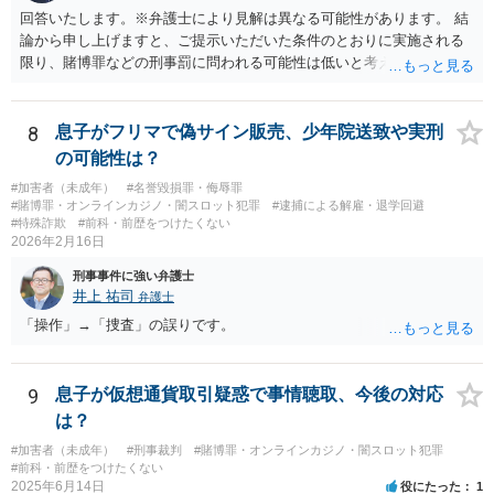
回答いたします。※弁護士により見解は異なる可能性があります。 結
論から申し上げますと、ご提示いただいた条件のとおりに実施される
限り、賭博罪などの刑事罰に問われる可能性は低いと考えられます
が、会場の利用ルールなどの点には注意が必要です。 【質問1への回
答】 賭博罪は、参加者が互いに財物を賭けてその得喪を争う場合に成
立します。 質問者様がご自身のポケットマネーから懸賞として賞金を
8
息子がフリマで偽サイン販売、少年院送致や実刑
出し、参加者からの参加費が全額会場レンタル費用に充てられて賞金
の可能性は？
原資と完全に分離されている場合、参加者が自らの財物を失うリスク
#加害者（未成年）
#名誉毀損罪・侮辱罪
が存在しないため賭博罪には該当しないとする見解が一般的です。ま
#賭博罪・オンラインカジノ・闇スロット犯罪
#逮捕による解雇・退学回避
た、利益を得る目的もないため賭博場開帳図利罪も成立しないと考え
#特殊詐欺
#前科・前歴をつけたくない
られます。 【質問2への回答】 刑事上の問題は生じにくいものの、民
2026年2月16日
事・行政上の観点から以下の点が考慮されます。景品表示法について
刑事事件に強い弁護士
は事業者が顧客を誘引するためのものではないため対象外と考えられ
井上 祐司
弁護士
ますが、自治会館の利用規約（目的外利用や金銭徴収の可否など）へ
「操作」→「捜査」の誤りです。
の抵触が問題となることがあります。 【質問3への回答】 主催者とし
ての注意点として、まず参加費がすべて会場代の実費に充てられてい
る記録（領収書や収支の管理）を残し、賞金原資とは無関係であるこ
とを明確にしておくことが大切です。また、自治会館の管理者に対
9
息子が仮想通貨取引疑惑で事情聴取、今後の対応
し、参加費の集金を含む利用目的を事前に正確に伝えて了解を得てお
は？
くのが賢明です。
#加害者（未成年）
#刑事裁判
#賭博罪・オンラインカジノ・闇スロット犯罪
#前科・前歴をつけたくない
2025年6月14日
役にたった
1