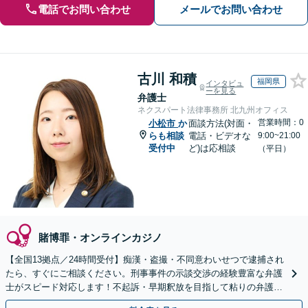
電話でお問い合わせ
メールでお問い合わせ
古川 和積
福岡県
インタビュ
ーを見る
弁護士
ネクスパート法律事務所 北九州オフィス
営業時間：0
小松市
か
面談方法(対面・
らも相談
電話・ビデオな
9:00~21:00
受付中
ど)は応相談
（平日）
賭博罪・オンラインカジノ
【全国13拠点／24時間受付】痴漢・盗撮・不同意わいせつで逮捕され
たら、すぐにご相談ください。刑事事件の示談交渉の経験豊富な弁護
士がスピード対応します！不起訴・早期釈放を目指して粘りの弁護活
動を行います。