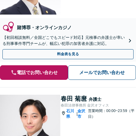
賭博罪・オンラインカジノ
【初回相談無料／全国どこでもスピード対応】元検事の弁護士が率い
る刑事事件専門チームが、幅広い犯罪の加害者弁護に対応。
料金表を見る
電話でお問い合わせ
メールでお問い合わせ
春田 菊麿
弁護士
春田法律事務所 金沢オフィス
石川
金沢
営業時間：00:00~23:59（平
|
県
市
日）