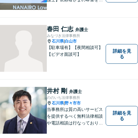
重し、それぞれの状況に応じ
た法的手段を遂行します。お
一人で抱えることなく、お気
軽にご相談ください。土日祝
春田 仁志
弁護士
も対応可能です。【法テラス
みなづき法律事務所
可】
石川県
白山市
|
【駐車場有】【夜間相談可】
詳細を見
【ビデオ面談可】
る
井村 剛
弁護士
ののいち法律事務所
石川県
野々市市
|
当事務所は質の高いサービス
詳細を見
を提供するべく無料法律相談
る
や電話相談は行なっておりま
せん。相談者さまと共に歩む
弁護士として、法的サポート