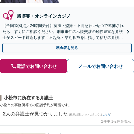
賭博罪・オンラインカジノ
【全国13拠点／24時間受付】痴漢・盗撮・不同意わいせつで逮捕され
たら、すぐにご相談ください。刑事事件の示談交渉の経験豊富な弁護
士がスピード対応します！不起訴・早期釈放を目指して粘りの弁護活
動を行います。
料金表を見る
電話でお問い合わせ
メールでお問い合わせ
小松市に所在する弁護士
小松市の事務所等での面談予約が可能です。
2
人の弁護士が見つかりました
(検索結果について詳しくは
こちら
)
2件中 1-2件を表示