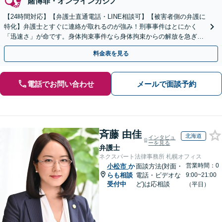
賭博罪・オンラインカジノ
【24時間対応】【弁護士直通電話・LINE相談可】【被害者側の弁護に
特化】弁護士とすぐに連絡が取れるのが強み！刑事事件はとにかく
「迅速さ」が命です。身体拘束事件なら身体拘束からの解放を急ぎま
す。示談交渉はお任せください。
料金表を見る
電話でお問い合わせ
メールで面談予約
斉藤 由佳
北海道
インタビュ
ーを見る
弁護士
ネクスパート法律事務所 札幌オフィス
営業時間：0
小松市
か
面談方法(対面・
らも相談
電話・ビデオな
9:00~21:00
受付中
ど)は応相談
（平日）