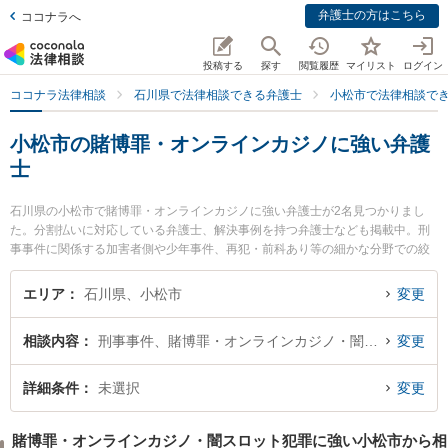
弁護士の方はこちら
ココナラへ
投稿する
探す
閲覧履歴
マイリスト
ログイン
ココナラ法律相談
石川県で法律相談できる弁護士
小松市で法律相談で
小松市の賭博罪・オンラインカジノに強い弁護
士
石川県の小松市で賭博罪・オンラインカジノに強い弁護士が2名見つかりまし
た。分割払いに対応している弁護士、解決事例を持つ弁護士なども掲載中。刑
事事件に関係する加害者側や少年事件、再犯・前科あり等の細かな分野での絞
り込み検索もでき便利です。特に吉田裕介法律事務所の吉田 裕介弁護士や弁護
士法人出口法律事務所の飴山 恵美弁護士のプロフィール情報や弁護士費用、強
エリア
石川県、小松市
変更
みなどが注目されています。『小松市で土日や夜間に発生した賭博罪・オンラ
インカジノのトラブルを今すぐに弁護士に相談したい』『賭博罪・オンライン
相談内容
刑事事件、賭博罪・オンラインカジノ・闇スロット犯罪
変更
カジノのトラブル解決の実績豊富な近くの弁護士を検索したい』『初回相談無
料で賭博罪・オンラインカジノを法律相談できる小松市内の弁護士に相談予約
したい』などでお困りの相談者さんにおすすめです。
詳細条件
未選択
変更
賭博罪・オンラインカジノ・闇スロット犯罪に強い小松市から相