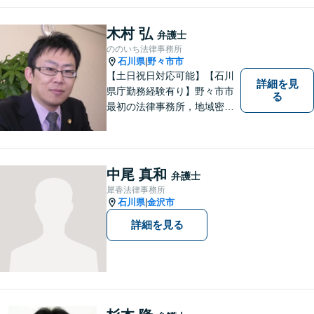
をします。相続・遺言／債権
回収「スピード対応」／企業
木村 弘
弁護士
法務「顧問契約も可能」【夜
ののいち法律事務所
間・休日面談可】【完全個
石川県
野々市市
|
室】
【土日祝日対応可能】【石川
詳細を見
県庁勤務経験有り】野々市市
る
最初の法律事務所，地域密着
型，お気軽にご相談くださ
い。
中尾 真和
弁護士
犀香法律事務所
石川県
金沢市
|
詳細を見る