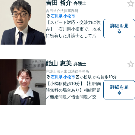
吉田 裕介
弁護士
吉田裕介法律事務所
石川県
小松市
|
【スピード対応・交渉力に強
詳細を見
み】「石川県小松市で、地域
る
に密着した弁護士として活動
しています。」債務整理で新
たな人生のスタートをお手伝
い！刑事事件の示談交渉も私
にお任せください【完全個室
飴山 恵美
弁護士
／プライバシー配慮】
弁護士法人出口法律事務所
石川県
小松市
小松駅
から徒歩10分
|
【小松駅徒歩10分】【初回面
詳細を見
談無料の場合あり】相続問題
る
／離婚問題／借金問題／交通
事故に注力しています。その
他、幅広く取り扱っておりま
すので、お困りごとがござい
ましたら、まずはお気軽にご
相談ください。