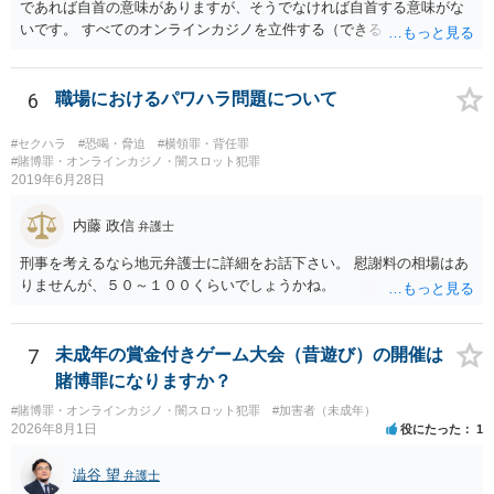
であれば自首の意味がありますが、そうでなければ自首する意味がな
いです。 すべてのオンラインカジノを立件する（できる）わけでもな
いので、静観されることをお勧めします。
6
職場におけるパワハラ問題について
#セクハラ
#恐喝・脅迫
#横領罪・背任罪
#賭博罪・オンラインカジノ・闇スロット犯罪
2019年6月28日
内藤 政信
弁護士
刑事を考えるなら地元弁護士に詳細をお話下さい。 慰謝料の相場はあ
りませんが、５０～１００くらいでしょうかね。
7
未成年の賞金付きゲーム大会（昔遊び）の開催は
賭博罪になりますか？
#賭博罪・オンラインカジノ・闇スロット犯罪
#加害者（未成年）
2026年8月1日
役にたった
1
澁谷 望
弁護士