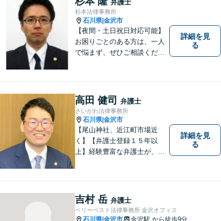
杉本 隆
弁護士
杉本法律事務所
石川県
金沢市
|
【夜間・土日祝日対応可能】
詳細を見
お困りごとのある方は、一人
る
で悩まず、ぜひご相談くださ
い。香林坊に事務所がありま
すので、お気軽にご相談くだ
さい（相談料：１時間５5００
円(税込））
高田 健司
弁護士
さいがわ法律事務所
石川県
金沢市
|
【尾山神社、近江町市場近
詳細を見
く】【弁護士登録１５年以
る
上】経験豊富な弁護士が、誠
実、丁寧に、フットワーク軽
く対応します
吉村 岳
弁護士
ベリーベスト法律事務所 金沢オフィス
石川県
金沢市
金沢駅
から徒歩9分
|