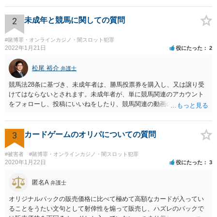
2
未成年と競馬に関しての質問
#賭博罪・オンラインカジノ・闇スロット犯罪
2022年1月21日
役にたった
2
松尾 裕介
弁護士
競馬法28条に基づき、未成年者は、勝馬投票券を購入し、又は譲り受
けてはならないとされます。未成年者が、単に競馬関連のアカウント
をフォローし、投稿にいいねをしたり、競馬関連の動画のチャンネル
登録をすることは、特段法的に問題ないと考えられます。
3
カードゲームのオリパについての質問
#被害者
#賭博罪・オンラインカジノ・闇スロット犯罪
2020年1月22日
役にたった
3
匿名A
弁護士
オリジナルパックの販売価格に比べて極めて高額なカードが入ってい
ることをうたい文句として射倖性を煽って販売し、ハズレのパックで