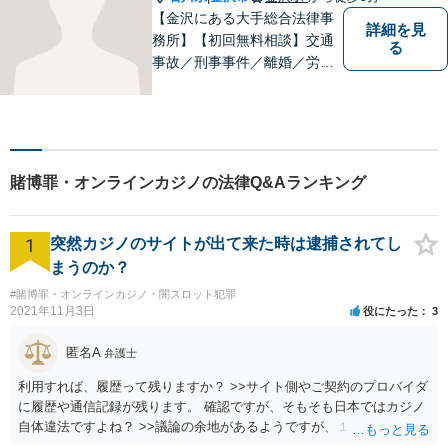
【金沢にある大手総合法律事
詳細を見
務所】【初回無料相談】交通
る
事故／刑事事件／離婚／労働
など、幅広いご相談に迅速に
対応！依頼者様の法律的に適
正かつ妥当な利益を擁護でき
るように、努めてまいりま
す。お困りの際は、お気軽に
賭博罪・オンラインカジノの法律Q&Aランキング
ご相談を！【お子様連れ可】
1
突然カジノのサイトが出て来た時は逮捕されてし
まうのか？
#賭博罪・オンラインカジノ・闇スロット犯罪
2021年11月3日
役にたった
3
匿名A
弁護士
利用すれば、履歴って残りますか？ >>サイト側やご契約のプロバイダ
に履歴や通信記録が残ります。 確認ですが、そもそも日本ではカジノ
自体違法ですよね？ >>議論の余地があるようですが、１００％合法で
安全ということはありません。