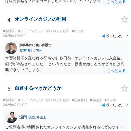
は販売価格を下回るカードしか入っていない、つまり偶然によってあ
る人は得しある人は損する関係であるなら、やはり賭博に該当する可
能性はあると考えられます。警察が見過ごせない規模になった途端に
販売元を摘発、ということもあり得るでしょう。他方で、数回買って
4
オンラインカジノの利用
見た程度の買主は（よほど大量に購入し、売主とつるんで話題作りを
しているユーチューバーなどを除けば）摘発はされないと思われま
#賭博罪・オンラインカジノ・闇スロット犯罪
#加害者
す。また、福袋のように購入価格と同程度以上の品物が必ず入ってい
2025年7月3日
役にたった
2
ると信じていたのであれば、賭博の故意はなく犯罪にはあたらないで
刑事事件に強い弁護士
しょう。 この点、例えば木曽崇さんが賭博にあたる可能性を指摘して
奥村 徹
弁護士
いますが、その内容は正当だと思います。
常習賭博罪を疑われる行為です 数日前、オンラインカジノに入金後、
銀行が凍結されました。 というのだと、捜査が始まるのかどうかは判
断できないでしょう。
5
自首するべきかどうか
#賭博罪・オンラインカジノ・闇スロット犯罪
#刑事裁判
#不起訴
#加害者
2025年2月10日
役にたった
2
濵門 俊也
弁護士
ご質問者様の利用されたオンラインカジノが摘発されるほどのサイト