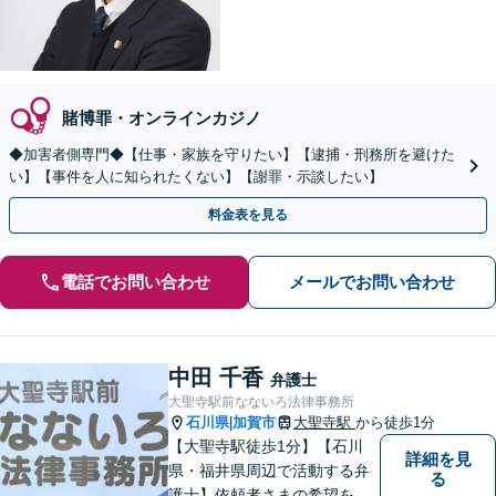
賭博罪・オンラインカジノ
◆加害者側専門◆【仕事・家族を守りたい】【逮捕・刑務所を避けた
い】【事件を人に知られたくない】【謝罪・示談したい】
料金表を見る
電話でお問い合わせ
メールでお問い合わせ
中田 千香
弁護士
大聖寺駅前なないろ法律事務所
石川県
加賀市
大聖寺駅
から徒歩1分
|
【大聖寺駅徒歩1分】【石川
詳細を見
県・福井県周辺で活動する弁
る
護士】依頼者さまの希望を尊