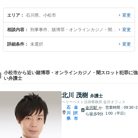
エリア
石川県、小松市
変更
相談内容
刑事事件、賭博罪・オンラインカジノ・闇スロット犯罪
変更
詳細条件
未選択
変更
小松市から近い賭博罪・オンラインカジノ・闇スロット犯罪に強
い弁護士
北川 茂樹
弁護士
ベリーベスト法律事務所 金沢オフィス
石
金
金沢駅
か
営業時間：09:30~2
川
沢
|
1:00（平日）
ら徒歩9分
県
市