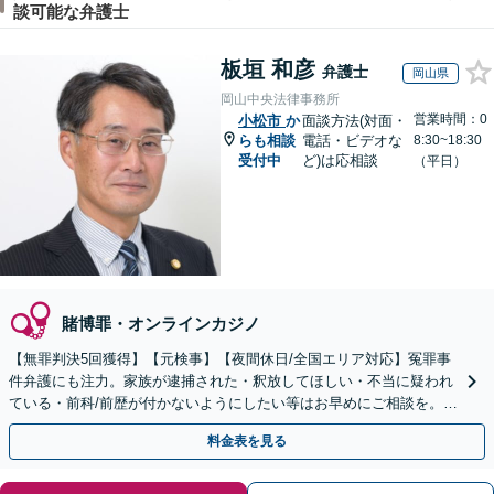
談可能な弁護士
板垣 和彦
弁護士
岡山県
岡山中央法律事務所
営業時間：0
小松市
か
面談方法(対面・
らも相談
電話・ビデオな
8:30~18:30
受付中
ど)は応相談
（平日）
賭博罪・オンラインカジノ
【無罪判決5回獲得】【元検事】【夜間休日/全国エリア対応】冤罪事
件弁護にも注力。家族が逮捕された・釈放してほしい・不当に疑われ
ている・前科/前歴が付かないようにしたい等はお早めにご相談を。迅
速に的確な対応に定評あり【分割払い可】
料金表を見る