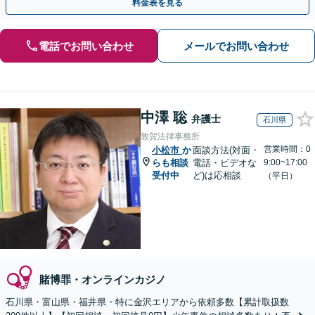
料金表を見る
電話でお問い合わせ
メールでお問い合わせ
中澤 聡
弁護士
石川県
敦賀法律事務所
営業時間：0
小松市
か
面談方法(対面・
らも相談
電話・ビデオな
9:00~17:00
受付中
ど)は応相談
（平日）
賭博罪・オンラインカジノ
石川県・富山県・福井県・特に金沢エリアから依頼多数【累計取扱数