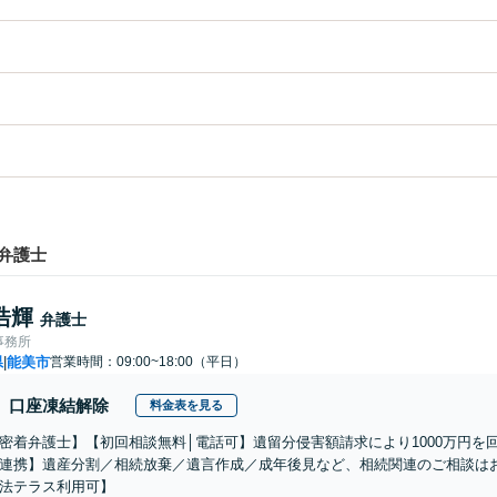
弁護士
浩輝
弁護士
事務所
県
能美市
営業時間：09:00~18:00（平日）
|
口座凍結解除
料金表を見る
密着弁護士】【初回相談無料│電話可】遺留分侵害額請求により1000万円を
連携】遺産分割／相続放棄／遺言作成／成年後見など、相続関連のご相談は
法テラス利用可】