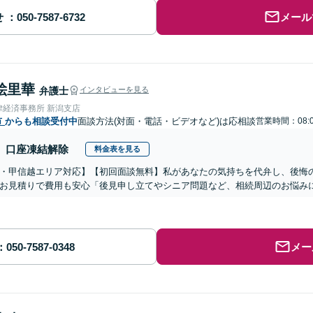
せ
メール
絵里華
弁護士
インタビューを見る
律経済事務所 新潟支店
市
からも相談受付中
面談方法(対面・電話・ビデオなど)は応相談
営業時間：08:0
口座凍結解除
料金表を見る
・甲信越エリア対応】【初回面談無料】私があなたの気持ちを代弁し、後悔
お見積りで費用も安心「後見申し立てやシニア問題など、相続周辺のお悩みに
メー