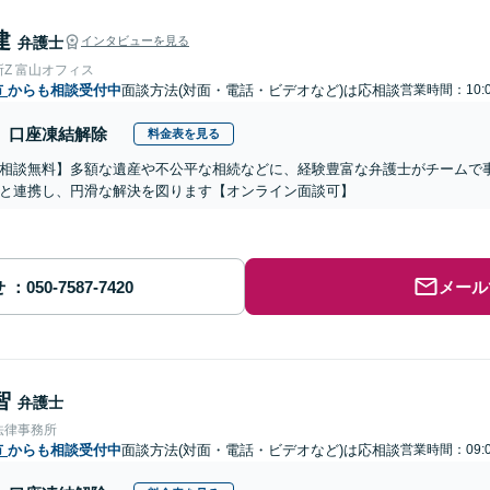
建
弁護士
インタビューを見る
Z 富山オフィス
市
からも相談受付中
面談方法(対面・電話・ビデオなど)は応相談
営業時間：10:0
口座凍結解除
料金表を見る
相談無料】多額な遺産や不公平な相続などに、経験豊富な弁護士がチームで
と連携し、円滑な解決を図ります【オンライン面談可】
せ
メール
智
弁護士
法律事務所
市
からも相談受付中
面談方法(対面・電話・ビデオなど)は応相談
営業時間：09:0