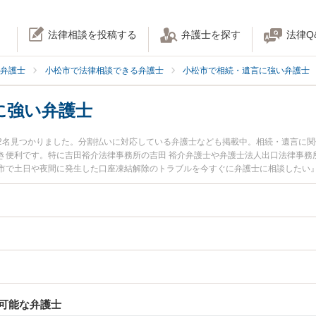
法律相談を投稿する
弁護士を探す
法律Q
弁護士
小松市で法律相談できる弁護士
小松市で相続・遺言に強い弁護士
に強い弁護士
2名見つかりました。分割払いに対応している弁護士なども掲載中。相続・遺言に
き便利です。特に吉田裕介法律事務所の吉田 裕介弁護士や弁護士法人出口法律事務
市で土日や夜間に発生した口座凍結解除のトラブルを今すぐに弁護士に相談したい
座凍結解除を法律相談できる小松市内の弁護士に相談予約したい』などでお困りの
可能な弁護士