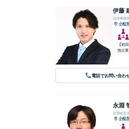
伊藤 
法律事務所
小松
【初回
他士業
電話でお問い合わ
永淵 
永淵総合
小松