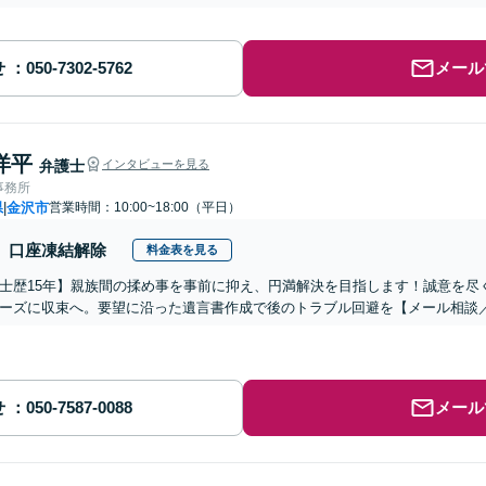
せ
メール
洋平
弁護士
インタビューを見る
事務所
県
金沢市
営業時間：10:00~18:00（平日）
|
口座凍結解除
料金表を見る
士歴15年】親族間の揉め事を事前に抑え、円満解決を目指します！誠意を尽
ーズに収束へ。要望に沿った遺言書作成で後のトラブル回避を【メール相談／
せ
メール