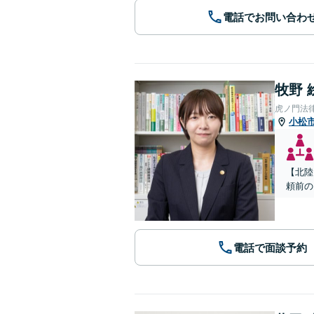
電話でお問い合わ
牧野 
虎ノ門法
小松
【北陸
頼前の
電話で面談予約