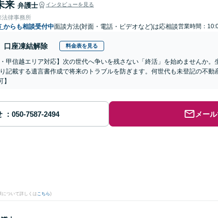
未来
弁護士
インタビューを見る
来法律事務所
市
からも相談受付中
面談方法(対面・電話・ビデオなど)は応相談
営業時間：10:0
口座凍結解除
料金表を見る
・甲信越エリア対応】次の世代へ争いを残さない「終活」を始めませんか。
り記載する遺言書作成で将来のトラブルを防ぎます。何世代も未登記の不動
可】
せ
メール
果について詳しくは
こちら
)