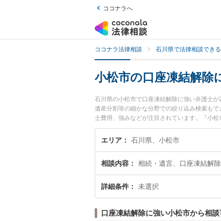
ココナラへ
ココナラ法律相談
石川県で法律相談できる
小松市の口座凍結解除
石川県の小松市で口座凍結解除に強い弁護士が
遺産分割等の細かな分野での絞り込み検索もで
士費用、強みなどが注目されています。『小松
くの弁護士を検索したい』『初回相談無料で口
エリア
石川県、小松市
相談内容
相続・遺言、口座凍結解除
詳細条件
未選択
口座凍結解除に強い小松市から相談