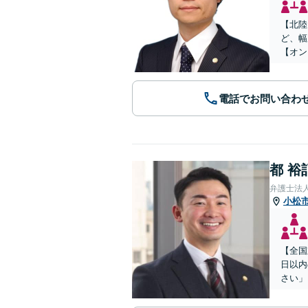
【北陸
ど、幅
【オン
電話でお問い合わ
都 裕
弁護士法
小松
【全国
日以内
さい」