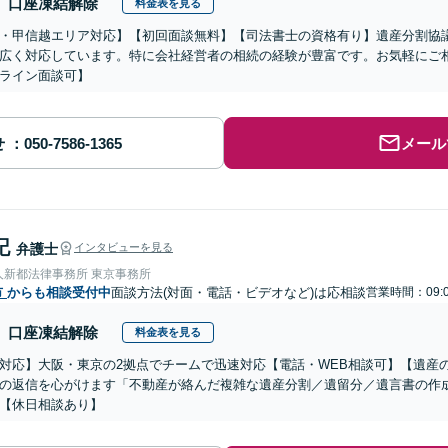
口座凍結解除
料金表を見る
・甲信越エリア対応】【初回面談無料】【司法書士の資格有り】遺産分割協
広く対応しています。特に会社経営者の相続の経験が豊富です。お気軽にご
ライン面談可】
せ
メール
記
弁護士
インタビューを見る
人新都法律事務所 東京事務所
市
からも相談受付中
面談方法(対面・電話・ビデオなど)は応相談
営業時間：09:0
口座凍結解除
料金表を見る
対応】大阪・東京の2拠点でチームで迅速対応【電話・WEB相談可】【遺産
の返信を心がけます「不動産が絡んだ複雑な遺産分割／遺留分／遺言書の作
【休日相談あり】