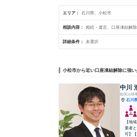
エリア
石川県、小松市
相談内容
相続・遺言、口座凍結解除
詳細条件
未選択
小松市から近い口座凍結解除に強い
中川 
能美法律
石川
【地域
業者と
可】【