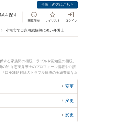
弁護士の方はこちら
&Aを探す
閲覧履歴
マイリスト
ログイン
小松市で口座凍結解除に強い弁護士
関係する家族間の相続トラブルや認知症の相続、
所の飴山 恵美弁護士のプロフィール情報や弁護
』『口座凍結解除のトラブル解決の実績豊富な近
相談者さんにおすすめです。
変更
変更
変更