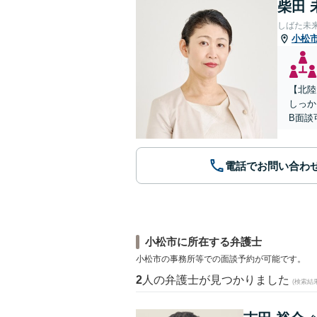
柴田 
しばた未
小松
【北陸
しっか
B面談
電話でお問い合わ
小松市に所在する弁護士
小松市の事務所等での面談予約が可能です。
2
人の弁護士が見つかりました
(検索結