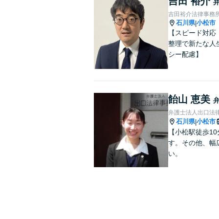
吉田 裕介
吉田裕介法律事務
石川県
小松市
|
【スピード対応
整理で新たな人
シー配慮】
飴山 恵美
弁護士法人出口法
石川県
小松市
|
【小松駅徒歩1
す。その他、幅
い。