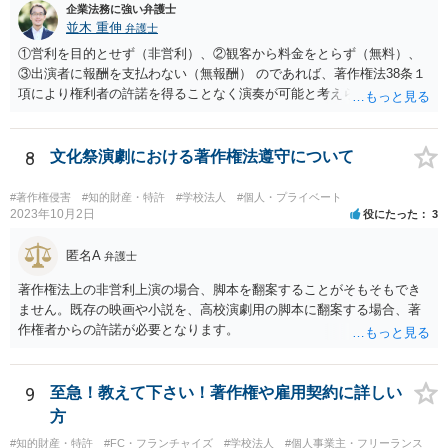
企業法務に強い弁護士
並木 重伸
弁護士
①営利を目的とせず（非営利）、②観客から料金をとらず（無料）、
③出演者に報酬を支払わない（無報酬） のであれば、著作権法38条１
項により権利者の許諾を得ることなく演奏が可能と考えられます。 参
加費無料とのことですし、おそらく営利活動の一環として行われるも
のではないと思われますので、③次第と思われます。
8
文化祭演劇における著作権法遵守について
#著作権侵害
#知的財産・特許
#学校法人
#個人・プライベート
2023年10月2日
役にたった
3
匿名A
弁護士
著作権法上の非営利上演の場合、脚本を翻案することがそもそもでき
ません。既存の映画や小説を、高校演劇用の脚本に翻案する場合、著
作権者からの許諾が必要となります。
9
至急！教えて下さい！著作権や雇用契約に詳しい
方
#知的財産・特許
#FC・フランチャイズ
#学校法人
#個人事業主・フリーランス