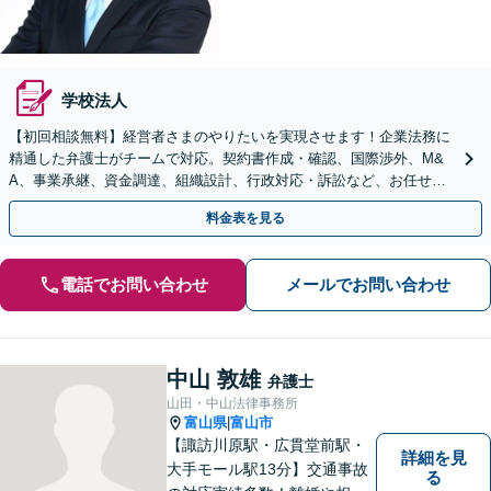
学校法人
【初回相談無料】経営者さまのやりたいを実現させます！企業法務に
精通した弁護士がチームで対応。契約書作成・確認、国際渉外、M&
A、事業承継、資金調達、組織設計、行政対応・訴訟など、お任せく
ださい【5つの顧問契約プランあり】【英語対応】
料金表を見る
電話でお問い合わせ
メールでお問い合わせ
中山 敦雄
弁護士
山田・中山法律事務所
富山県
富山市
|
【諏訪川原駅・広貫堂前駅・
詳細を見
大手モール駅13分】交通事故
る