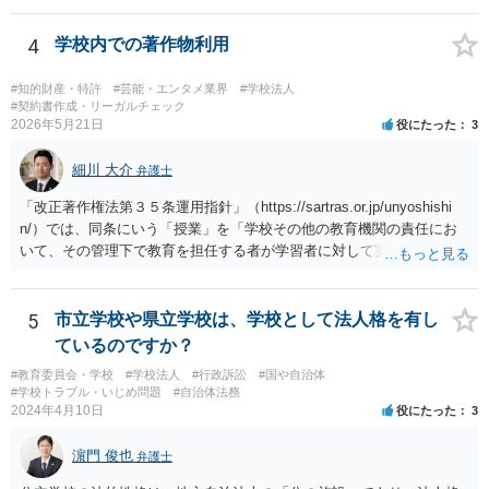
4
学校内での著作物利用
#知的財産・特許
#芸能・エンタメ業界
#学校法人
#契約書作成・リーガルチェック
2026年5月21日
役にたった
3
細川 大介
弁護士
「改正著作権法第３５条運用指針」（https://sartras.or.jp/unyoshishi
n/）では、同条にいう「授業」を「学校その他の教育機関の責任にお
いて、その管理下で教育を担任する者が学習者に対して実施する教育
活動」と定義しています。 該当例として講義・実習、特別活動（学
級活動・クラブ活動・学校行事等）、部活動、課外補習授業等を、該
当しない例として自主的なボランティア活動・保護者会・ＰＴＡ活動
5
市立学校や県立学校は、学校として法人格を有し
等を列挙しています。 本件をこれに当てはめますと、 ①主体である学
ているのですか？
校司書は、学校図書館法第６条第１項上「専ら学校図書館の職務に従
#教育委員会・学校
#学校法人
#行政訴訟
#国や自治体
事する職員」と位置づけられ、運用指針にいう「教育を担任する者」
#学校トラブル・いじめ問題
#自治体法務
に該当しません。 ②活動内容も、特別活動・学校行事等ではなく、図
2024年4月10日
役にたった
3
書館独自の読書推進活動であり、該当例のいずれにも当たりません。
したがって、本件展示は「授業の過程」要件を満たさず、３５条によ
濵門 俊也
弁護士
る適法化はできないと考えられます。 ただし、繰り返しになります