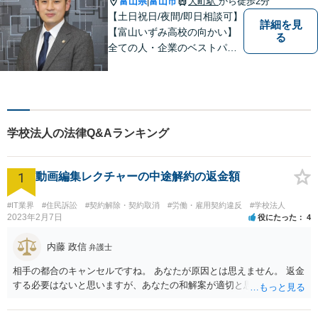
富山県
富山市
大町駅
から徒歩2分
|
【土日祝日/夜間/即日相談可】
詳細を見
【富山いずみ高校の向かい】
る
全ての人・企業のベストパー
トナーとなることを目指して
います。お気軽にご相談下さ
い。
学校法人の法律Q&Aランキング
1
動画編集レクチャーの中途解約の返金額
#IT業界
#住民訴訟
#契約解除・契約取消
#労働・雇用契約違反
#学校法人
2023年2月7日
役にたった
4
内藤 政信
弁護士
相手の都合のキャンセルですね。 あなたが原因とは思えません。 返金
する必要はないと思いますが、あなたの和解案が適切と思います。