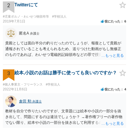
2
Twitterにて
#児童ポルノ・わいせつ物頒布等
#学校法人
2019年7月1日
役にたった
6
匿名A
弁護士
貴殿としては面白半分の釣りだったのでしょうが、報復として貴殿が
通報されていることも考えられるため、送りつけた動画がもし無修正
のものであれば、わいせつ電磁的記録頒布などの罪で捜査の対象にな
ることもあり得るでしょう。逮捕まではされなくとも、ある日突然警
察が自宅に来て、パソコンの中身を見られたり事情聴取を受けたりす
る可能性はゼロとは言えません。このようなことが繰り返されないこ
3
絵本,小説のお話は勝手に使っても良いのですか？
とを望みます。 まあ警察もこのような軽微な事案まではなかなか手が
回らないと思いますが。 それと、動画についてＫ高校の名前が挙がっ
#個人事業主・フリーランス
#学校法人
ていますが、学校名を特定する根拠が不明でデマの可能性がある場
2022年11月6日
役にたった
4
合、その高校名を拡散する行為は不適切と思われます。私学の場合、
学校法人の名誉を毀損したとして損害賠償を求められる可能性も否定
倉田 勲
弁護士
できません。
教材を自分で作りたいのですが、文章題には絵本や小説の一部分を抜
き出して、問題にするのは違法でしょうか？ →著作権フリーの著作物
でない限り、絵本や小説の一部分を抜き出して利用するのは著作権法
違反の可能性があります。