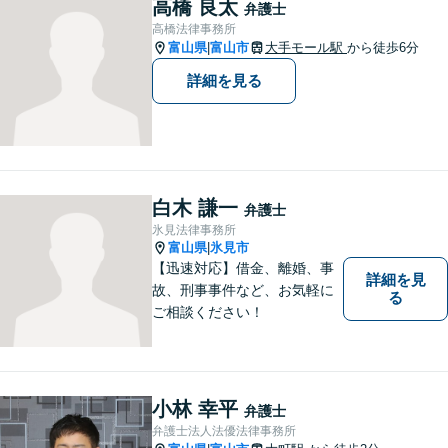
高橋 良太
弁護士
談ください。【24Hメール受
高橋法律事務所
付】
富山県
富山市
大手モール駅
から徒歩6分
|
詳細を見る
白木 謙一
弁護士
氷見法律事務所
富山県
氷見市
|
【迅速対応】借金、離婚、事
詳細を見
故、刑事事件など、お気軽に
る
ご相談ください！
小林 幸平
弁護士
弁護士法人法優法律事務所