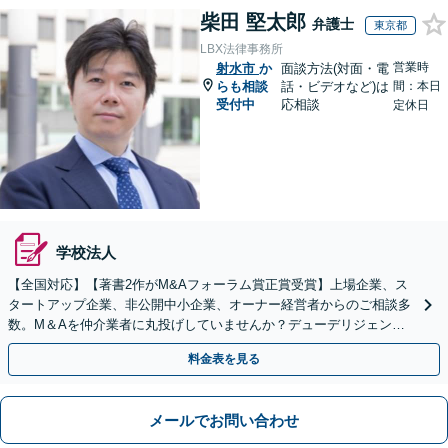
柴田 堅太郎
弁護士
東京都
LBX法律事務所
営業時
射水市
か
面談方法(対面・電
らも相談
話・ビデオなど)は
間：本日
受付中
応相談
定休日
学校法人
【全国対応】【著書2作がM&Aフォーラム賞正賞受賞】上場企業、ス
タートアップ企業、非公開中小企業、オーナー経営者からのご相談多
数。M＆Aを仲介業者に丸投げしていませんか？デューデリジェンス
や契約書作成・交渉はお任せください【初回無料】
料金表を見る
メールでお問い合わせ