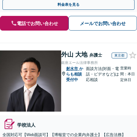
ください【複数の顧問契約プランあり】【英語対応】
料金表を見る
電話でお問い合わせ
メールでお問い合わせ
外山 大地
弁護士
東京都
銀座エール法律事務所
営業時
射水市
か
面談方法(対面・電
らも相談
話・ビデオなど)は
間：本日
受付中
応相談
定休日
学校法人
全国対応可【Web面談可】【博報堂での企業内弁護士】【広告法務】