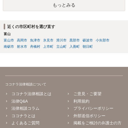
工場見学等のアクティビティは、旅行商品ではなく授業に付随した無
もっとみる
償の交流・学習機会として整理すること。 ・宿泊・交通・レンタカー
等の契約主体および支払は常にクライアント本人と事業者の間で完結
させ、日本語講師は予約手続や支払の代理・媒介・取次・窓口を担わ
ないこと。 ・利用規約・免責条項では、①講師は旅行業者ではなく運
近くの市区町村を選び直す
送・宿泊等のサービス提供者とは独立した立場であること、②参加者
富山
の移動・アクティビティ参加は自己の判断と責任によること、③講師
の故意・重大な過失を除く範囲で事故等についての責任を限定するこ
富山市
高岡市
魚津市
氷見市
滑川市
黒部市
砺波市
小矢部市
とを明示すること。 この辺りは意識して書類等を作成された方がよろ
南砺市
射水市
舟橋村
上市町
立山町
入善町
朝日町
しいかと思います。 公開の場で個別具体的な内容に従って回答するの
にも限界がありますので、資料などを持参の上、弁護士の相談される
ことをお勧めします。
ココナラ法律相談について
ココナラ法律相談とは
ご意見・ご要望
法律Q&A
利用規約
法律相談コラム
プライバシーポリシー
ココナラとは
外部送信ポリシー
よくあるご質問
掲載をご検討の弁護士の方