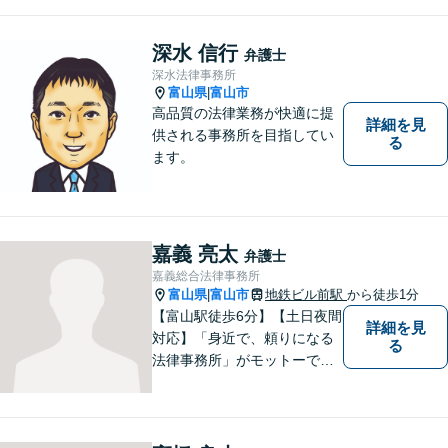
法務など、幅広い分野に対応
しています。あなたのお悩み
を解決するため、迅速かつ丁
深水 信行
弁護士
寧にサポートいたします。
深水法律事務所
【夜間対応可能】
富山県
富山市
|
高品質の法律業務が快適に提
詳細を見
供される事務所を目指してい
る
ます。
嘉義 亮太
弁護士
嘉義総合法律事務所
富山県
富山市
地鉄ビル前駅
から徒歩1分
|
【富山駅徒歩6分】【土日夜間
詳細を見
対応】「身近で、頼りになる
る
法律事務所」がモットーで
す。交通事故・刑事事件・離
婚問題を中心に、幅広いお困
りごとに対応していおりま
す。お悩みになる前に、ご相