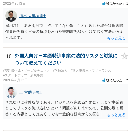
2022年8月3日
役にたった
1
清水 大地
弁護士
雇用時に、教材を外部に持ち出さない旨、これに反した場合は損害賠
償責任を負う旨等の条項を入れた誓約書を取り付けておく方法が考え
られます。
10
外国人向け日本語特訓事業の法的リスクと対策に
ついて教えてください
#契約書作成・リーガルチェック
#学校法人
#個人事業主・フリーランス
#スタートアップ・新規事業
2026年7月12日
役にたった
2
王 宣麟
弁護士
それなりに複雑な話であり、ビジネスを進めるためにどこまで事業者
としてリスクを織り込むかという問題がありますので、公開の場で回
答する内容としてはあくまでも一般的な観点からの回答になります
が、 全体的な方向性でいえば、 ・提供するサービスの中心を「日本語
授業・言語コーチング」と明確に位置付け、サーフィンや農業体験、