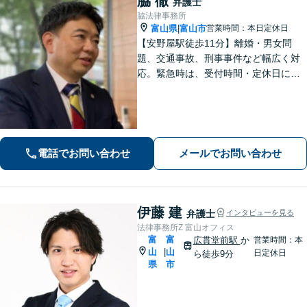
脇 徹
弁護士
脇法律事務所
富山県
富山市
営業時間：本日定休日
|
【安野屋駅徒歩11分】離婚・男女問
題、交通事故、刑事事件など幅広く対
応。緊急時は、受付時間・定休日に関
係なくお電話ください。お気軽にご相
談ください。【夜間・土日対応可】
【電話相談可】【完全個室】【子連れ
相談可】
電話でお問い合わせ
メールでお問い合わせ
伊藤 建
弁護士
インタビューを見る
法律事務所Z 富山オフィス
富
富
広貫堂前駅
か
営業時間：本
山
山
|
日定休日
ら徒歩9分
県
市