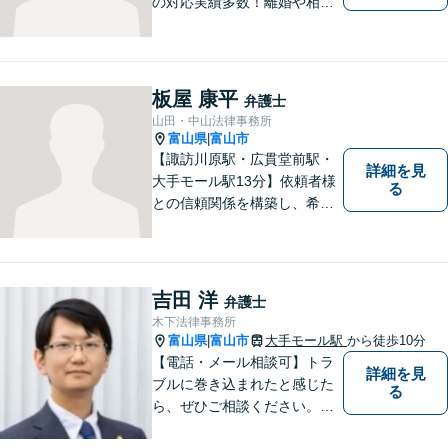
の対応実績多数！離婚や相続
のご相談もしやすいアットホ
ームな雰囲気。一人で悩みを
抱える前に、私と一緒に最善
策がないか考えてみません
板屋 康平
弁護士
か？【複数弁護士在籍】
山田・中山法律事務所
富山県
富山市
|
【諏訪川原駅・広貫堂前駅・
詳細を見
大手モール駅13分】依頼者様
る
との信頼関係を構築し、希望
を尊重した解決になるよう尽
力してまいります。ちょっと
したことでも、ぜひお気軽に
ご相談ください。平日夜間相
吉田 洋
弁護士
談OK！【複数弁護士在籍】
木下法律事務所
富山県
富山市
大手モール駅
から徒歩10分
|
【電話・メール相談可】トラ
詳細を見
ブルに巻き込まれたと感じた
る
ら、ぜひご相談ください。離
婚・相続・刑事・労働・企業