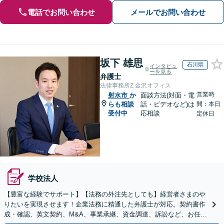
電話でお問い合わせ
メールでお問い合わせ
坂下 雄思
石川県
インタビュ
ーを見る
弁護士
法律事務所Z 金沢オフィス
営業時
射水市
か
面談方法(対面・電
らも相談
話・ビデオなど)は
間：本日
受付中
応相談
定休日
学校法人
【豊富な経験でサポート】【法務の外注先としても】経営者さまのや
りたいを実現させます！企業法務に精通した弁護士が対応。契約書作
成・確認、英文契約、M&A、事業承継、資金調達、訴訟など、お任せ