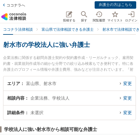
弁護士の方はこちら
ココナラへ
投稿する
探す
閲覧履歴
マイリスト
ログイン
ココナラ法律相談
富山県で法律相談できる弁護士
射水市で法律相談で
射水市の学校法人に強い弁護士
企業法務に関係する顧問弁護士契約や契約書作成・リーガルチェック、雇用契
約書・就業規則作成等の細かな分野での絞り込み検索もでき便利です。特に各
弁護士のプロフィール情報や弁護士費用、強みなどが注目されています。『射
水市で土日や夜間に発生した学校法人のトラブルを今すぐに弁護士に相談した
い』『学校法人のトラブル解決の実績豊富な近くの弁護士を検索したい』『初
エリア
富山県、射水市
変更
回相談無料で学校法人を法律相談できる射水市内の弁護士に相談予約したい』
などでお困りの相談者さんにおすすめです。
相談内容
企業法務、学校法人
変更
詳細条件
未選択
変更
学校法人に強い射水市から相談可能な弁護士