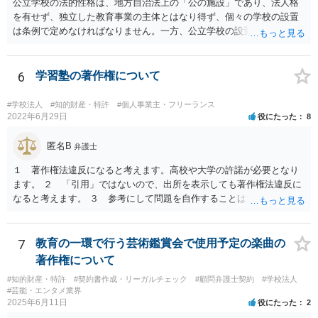
が、ご相談のケースのような事案が裁判沙汰になることが現実的には
公立学校の法的性格は、地方自治法上の「公の施設」であり、法人格
ほぼないため、今後も裁判例が積み重なる可能性がきわめて低く、ど
を有せず、独立した教育事業の主体とはなり得ず、個々の学校の設置
ちらの解釈が正しいのかについて司法の判断が下されることがないも
は条例で定めなければなりません。一方、公立学校の設置者である地
のと思われます。
方公共団体は地方自治法上「法人とする。」と規定され、法律上の権
利義務の主体となる法人格を有し、教育事業の主体となっています。
ちなみに、公立学校は教育行政組織上の取扱いとしては「教育機関」
6
学習塾の著作権について
であり、校舎・校地等は地方自治法上「行政財産」とされています。
#学校法人
#知的財産・特許
#個人事業主・フリーランス
2022年6月29日
役にたった
8
匿名B
弁護士
１ 著作権法違反になると考えます。高校や大学の許諾が必要となり
ます。 ２ 「引用」ではないので、出所を表示しても著作権法違反に
なると考えます。 ３ 参考にして問題を自作することは違法とならな
いと考えますが、例だけだと何とも判断しかねます ４ トリミングし
たとしてもそのまま貼り付けると著作権法違反となる可能性が高いで
す。 市販の問題集を購入して、それを解かせることは問題ないです
7
教育の一環で行う芸術鑑賞会で使用予定の楽曲の
が、複製となると「私的複製」とはならないので著作権法上問題とな
著作権について
ると思います。 いちど著作権取り扱っている弁護士にご相談いただい
#知的財産・特許
#契約書作成・リーガルチェック
#顧問弁護士契約
#学校法人
たほうがよろしいかと思います。
#芸能・エンタメ業界
2025年6月11日
役にたった
2