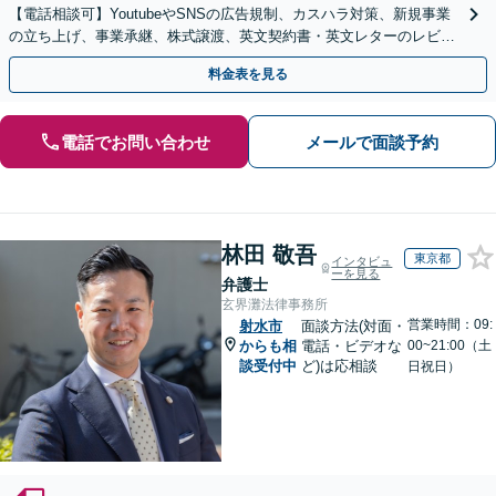
【電話相談可】YoutubeやSNSの広告規制、カスハラ対策、新規事業
の立ち上げ、事業承継、株式譲渡、英文契約書・英文レターのレビュ
ー・ドラフトなどに対応。
料金表を見る
電話でお問い合わせ
メールで面談予約
林田 敬吾
東京都
インタビュ
ーを見る
弁護士
玄界灘法律事務所
営業時間：09:
射水市
面談方法(対面・
からも相
電話・ビデオな
00~21:00（土
談受付中
ど)は応相談
日祝日）