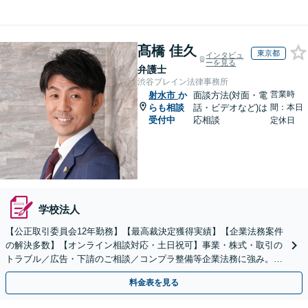
髙橋 佳久
東京都
インタビュ
ーを見る
弁護士
渋谷ブレイン法律事務所
営業時
射水市
か
面談方法(対面・電
らも相談
話・ビデオなど)は
間：本日
受付中
応相談
定休日
学校法人
【公正取引委員会12年勤務】【最高裁決定獲得実績】【企業法務案件
の解決多数】【オンライン相談対応・土日祝可】事業・株式・取引の
トラブル／広告・下請のご相談／コンプラ整備等企業法務に強み。株
式の相続／誹謗中傷対策／不動産問題まで幅広く対応！
料金表を見る