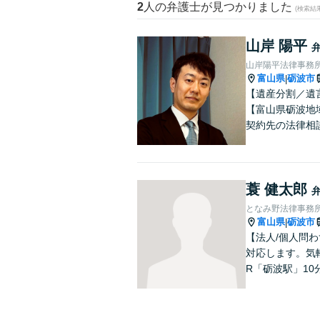
2
人の弁護士が見つかりました
(検索結
山岸 陽平
山岸陽平法律事務
富山県
砺波市
|
【遺産分割／遺
【富山県砺波地
契約先の法律相
蓑 健太郎
となみ野法律事務
富山県
砺波市
|
【法人/個人問わ
対応します。気
R「砺波駅」10