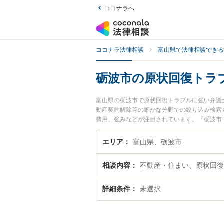
ココナラへ
ココナラ法律相談
富山県で法律相談できる
砺波市の原状回復トラ
富山県の砺波市で原状回復トラブルに強い弁護
動産契約解除等の細かな分野での絞り込み検索
費用、強みなどが注目されています。『砺波市
富な近くの弁護士を検索したい』『初回相談無
エリア
富山県、砺波市
相談内容
不動産・住まい、原状回復
詳細条件
未選択