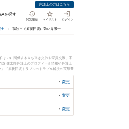
弁護士の方はこちら
&Aを探す
閲覧履歴
マイリスト
ログイン
護士
砺波市で原状回復に強い弁護士
・住まいに関係する立ち退き交渉や家賃交渉、不
の蓑 健太郎弁護士のプロフィール情報や弁護士
い』『原状回復トラブルのトラブル解決の実績豊
でお困りの相談者さんにおすすめです。
変更
変更
変更