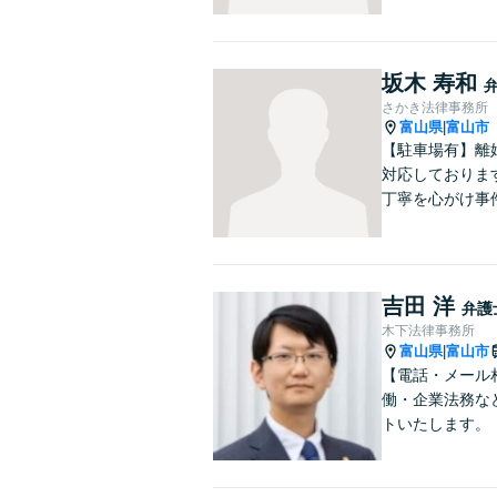
坂木 寿和
さかき法律事務所
富山県
富山市
|
【駐車場有】離
対応しておりま
丁寧を心がけ事
吉田 洋
弁護
木下法律事務所
富山県
富山市
|
【電話・メール
働・企業法務な
トいたします。