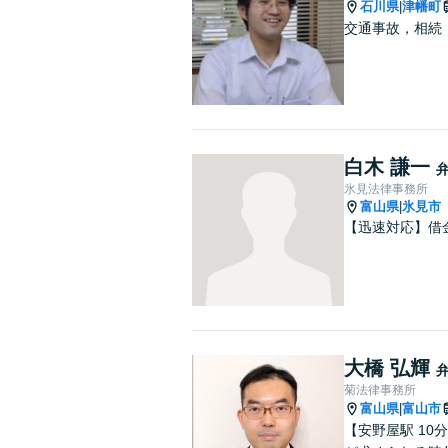
石川県
津幡町
|
交通事故，相続
白木 謙一
氷見法律事務所
富山県
氷見市
|
【迅速対応】借
大橋 弘輝
菊法律事務所
富山県
富山市
|
【安野屋駅 1