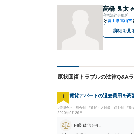
高橋 良太
高橋法律事務所
富山県
富山市
|
詳細を見
原状回復トラブルの法律Q&A
1
賃貸アパートの退去費用を高
#管理会社・組合側
#住民・入居者・買主側
#原
2020年9月26日
内藤 政信
弁護士