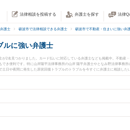
法律相談を投稿する
弁護士を探す
法律Q
弁護士
砺波市で法律相談できる弁護士
砺波市で不動産・住まいに強い弁
ブルに強い弁護士
士が2名見つかりました。カード払いに対応している弁護士なども掲載中。不動産
もでき便利です。特に山岸陽平法律事務所の山岸 陽平弁護士やとなみ野法律事務所
で土日や夜間に発生した原状回復トラブルのトラブルを今すぐに弁護士に相談した
料で原状回復トラブルを法律相談できる砺波市内の弁護士に相談予約したい』など