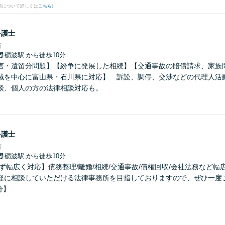
果について詳しくは
こちら
)
弁護士
所
砺波駅
から徒歩10分
言・遺留分問題】【紛争に発展した相続】【交通事故の賠償請求、家族
域を中心に富山県・石川県に対応】 訴訟、調停、交渉などの代理人活
談、個人の方の法律相談対応も。
弁護士
所
砺波駅
から徒歩10分
ず幅広く対応】債務整理/離婚/相続/交通事故/債権回収/会社法務など
軽に相談していただける法律事務所を目指しておりますので、ぜひ一度
分】