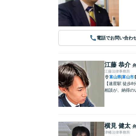
電話でお問い合わ
江藤 恭介
江藤法律事務所
富山県
富山市
|
【速星駅 徒歩
相談が、納得の
横見 健太
津幡法律事務所