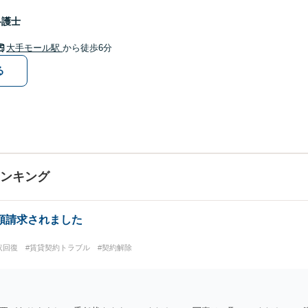
弁護士
大手モール駅
から徒歩6分
る
ランキング
額請求されました
状回復
#賃貸契約トラブル
#契約解除