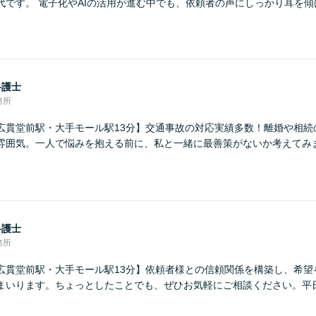
代です。 電子化やAIの活用が進む中でも、依頼者の声にしっかり耳を
弁護士
務所
広貫堂前駅・大手モール駅13分】交通事故の対応実績多数！離婚や相続
雰囲気。一人で悩みを抱える前に、私と一緒に最善策がないか考えてみ
弁護士
務所
広貫堂前駅・大手モール駅13分】依頼者様との信頼関係を構築し、希望
まいります。ちょっとしたことでも、ぜひお気軽にご相談ください。平