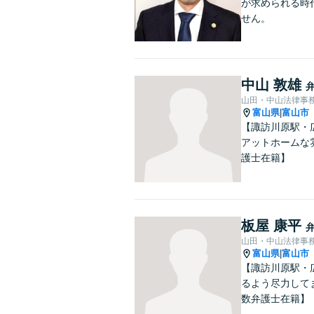
が求められる時
せん。
中山 敦雄
山田・中山法律事
富山県
富山市
|
【諏訪川原駅・
アットホームな
護士在籍】
板屋 康平
山田・中山法律事
富山県
富山市
|
【諏訪川原駅・
るよう尽力して
数弁護士在籍】