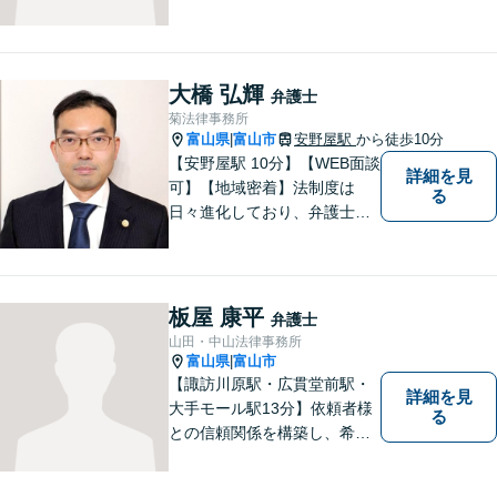
大橋 弘輝
弁護士
菊法律事務所
富山県
富山市
安野屋駅
から徒歩10分
|
【安野屋駅 10分】【WEB面談
詳細を見
可】【地域密着】法制度は
る
日々進化しており、弁護士に
も柔軟かつ迅速な対応が求め
られる時代です。 電子化やAI
の活用が進む中でも、依頼者
の声にしっかり耳を傾ける姿
板屋 康平
弁護士
勢は変わりません。
山田・中山法律事務所
富山県
富山市
|
【諏訪川原駅・広貫堂前駅・
詳細を見
大手モール駅13分】依頼者様
る
との信頼関係を構築し、希望
を尊重した解決になるよう尽
力してまいります。ちょっと