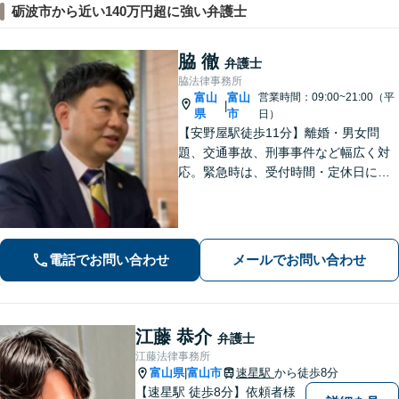
砺波市から近い140万円超に強い弁護士
脇 徹
弁護士
脇法律事務所
富山
富山
営業時間：09:00~21:00（平
|
県
市
日）
【安野屋駅徒歩11分】離婚・男女問
題、交通事故、刑事事件など幅広く対
応。緊急時は、受付時間・定休日に関
係なくお電話ください。お気軽にご相
談ください。【夜間・土日対応可】
【電話相談可】【完全個室】【子連れ
相談可】
電話でお問い合わせ
メールでお問い合わせ
江藤 恭介
弁護士
江藤法律事務所
富山県
富山市
速星駅
から徒歩8分
|
【速星駅 徒歩8分】依頼者様