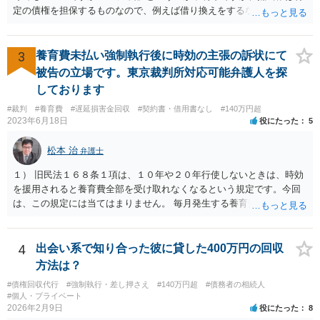
定の債権を担保するものなので、例えば借り換えをするなどしてあら
たに別の契約をしたのであれば、前の抵当権を抹消した上で新たに抵
当権を付けるでしょう。そうではなく、単に返済スケジュールを変更
したということであれば、債権として同一ですからあらためて登記は
3
養育費未払い強制執行後に時効の主張の訴状にて
しないでしょう。 それにそもそも、抵当権の登記は、借りた時期や利
被告の立場です。東京裁判所対応可能弁護人を探
息などは記載されますが、終期については登記されません。
しております
#裁判
#養育費
#遅延損害金回収
#契約書・借用書なし
#140万円超
2023年6月18日
役にたった
5
松本 治
弁護士
１） 旧民法１６８条１項は、１０年や２０年行使しないときは、時効
を援用されると養育費全部を受け取れなくなるという規定です。今回
は、この規定には当てはまりません。 毎月発生する養育費債権の方は
「定期金債権」ではなく、「定期給付債権」といい、旧民法１６９条
により、５年で時効にかかります。 ２） 強制執行により時効は中断
（更新）されるので、その時点で時効未完成のもののみ受け取れま
4
出会い系で知り合った彼に貸した400万円の回収
す。 ３） 請求できなくなる理由はないと思います。ただ、額としては
方法は？
大きくならないとは思います。 ４） 援用が認められれば、時効が完成
#債権回収代行
#強制執行・差し押さえ
#140万円超
#債務者の相続人
していた債権は、起算日にさかのぼって消滅します（民法１４４
#個人・プライベート
条）。（「強制執行債権」が何を指すかが分かりません。時効にかか
2026年2月9日
役にたった
8
らない部分は、引き続き強制執行可能です。） ５） 約束した支払日