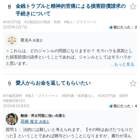
ですが、今までの弟の素行等問題は色々あり、反省と制裁して欲しい
8
金銭トラブルと精神的苦痛による損害賠償請求の
です。 【回答】おそらく、弟さんとしては、「返済しなかったとして
手続きについて
も、兄が自分に対して法的措置を講じてくることはないであろう」と
#140万円超
#少額訴訟の相談・依頼
#個人・プライベート
いう「甘え」があるのだと思います。きちんと返済をさせるために
2025年2月7日
役にたった
2
は、「家族内の問題であるから穏便に解決を図る」という対応ではな
くて、一般社会の中のルールに基づいて、「約束（契約）したことを
匿名A
弁護士
守らない場合には、法的措置を講じる」という当たり前の対応を取る
べきであろうかと思います。もちろん、現実的に一括で返済出来る状
＞これらは、どのジャンルの問題になりますか？ モラハラを原因とし
況ではないのかもしれませんが、分割でもきちんと返済をさせる合意
た損害賠償の請求ということであれば、ジャンルとしてはモラハラか
を取り付けるべきです。訴訟を提起した上で、「裁判上の和解」（分
と思います。
割での返済）をすれば、その返済を怠った場合には強制執行（国の力
で強制的に相手方から財産を取り上げて、そこから回収する）という
ことができます。まずは、弁護士に相談をすることから初めて頂いた
9
愛人からお金を返してもらいたい
方が良いかと思います。
#不倫慰謝料
#個人・プライベート
#契約書・借用書なし
#140万円超
#調停
#債権回収代行
2024年10月6日
役にたった
4
離婚・男女問題に強い弁護士
髙橋 俊太
弁護士
質問１： 法的には難しいと考えられます。【その時はあげたつもりだ
った】ということであれば贈与ということになりますが、履行が済ん