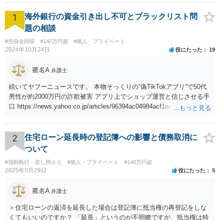
1
海外銀行の資金引き出し不可とブラックリスト問
題の相談
#売掛金回収
#140万円超
#個人・プライベート
2024年10月24日
役にたった
19
匿名A
弁護士
続いてヤフーニュースです。 本物そっくりの“偽TikTokアプリ”で50代
男性が約2000万円の詐欺被害 アプリ上でショップ運営と信じさせる手
口 https://news.yahoo.co.jp/articles/96394ac04984acf1acaa293f13ccf5
009d26bfe6
2
住宅ローン延長時の登記簿への影響と債務取消に
ついて
#強制執行・差し押さえ
#個人・プライベート
#140万円超
2025年5月29日
役にたった
5
匿名A
弁護士
＞住宅ローンの返済を延長した場合は登記簿に抵当権の再登記をしな
くてもいいのですか？ 「延長」というのが不明瞭ですが、抵当権は特