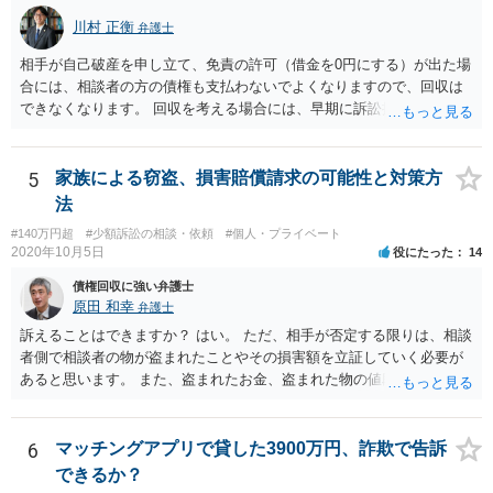
（月ごと）が、強制執行の５年以上前の分は、時効の援用により消滅
川村 正衡
弁護士
します。請求できるのは、それ以降の分となります。未払の発生よ
り、強制執行を基準に考えた方が分かりやすいでしょう。 > また、こ
相手が自己破産を申し立て、免責の許可（借金を0円にする）が出た場
の様な案件を請け負って頂けるものなのでしょうか？ こちらの立場を
合には、相談者の方の債権も支払わないでよくなりますので、回収は
主張する余地があれば、依頼する価値はあると思います。「支払い意
できなくなります。 回収を考える場合には、早期に訴訟提起などを進
思表示があったと思われるエビデンス」のあたりを吟味する必要があ
めた方が良いと思います。
りそうです。
5
家族による窃盗、損害賠償請求の可能性と対策方
法
#140万円超
#少額訴訟の相談・依頼
#個人・プライベート
2020年10月5日
役にたった
14
債権回収に強い弁護士
原田 和幸
弁護士
訴えることはできますか？ はい。 ただ、相手が否定する限りは、相談
者側で相談者の物が盗まれたことやその損害額を立証していく必要が
あると思います。 また、盗まれたお金、盗まれた物の値段分のお金、
精神的ストレスに対する賠償を請求することは出来ますか？ お金の額
や物の時価相当額の請求はできます。 ただ、慰謝料は難しいと思いま
す。
6
マッチングアプリで貸した3900万円、詐欺で告訴
できるか？