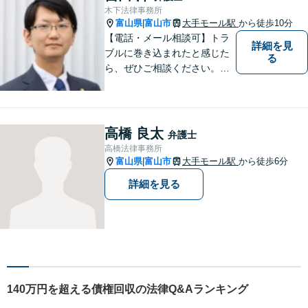
に、誠実・丁寧を心がけ事件
木下法律事務所
に取り組んでいきたいと考え
富山県
富山市
大手モール駅
から徒歩10分
|
ています。
【電話・メール相談可】トラ
詳細を見
ブルに巻き込まれたと感じた
る
ら、ぜひご相談ください。離
婚・相続・刑事・労働・企業
法務など、幅広い分野に対応
しています。あなたのお悩み
を解決するため、迅速かつ丁
高橋 良太
弁護士
寧にサポートいたします。
高橋法律事務所
【夜間対応可能】
富山県
富山市
大手モール駅
から徒歩6分
|
詳細を見る
140万円を超える債権回収の法律Q&Aランキング