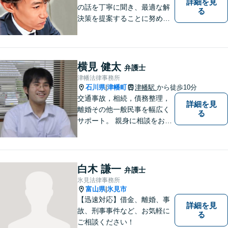
詳細を見
の話を丁寧に聞き、最適な解
る
決策を提案することに努めて
おります。お早めの相談が、
納得のいく解決への第一歩で
す。 まずはお気軽にご相談く
ださい。
横見 健太
弁護士
津幡法律事務所
石川県
津幡町
津幡駅
から徒歩10分
|
交通事故，相続，債務整理，
詳細を見
離婚その他一般民事を幅広く
る
サポート。 親身に相談をお聞
きします。
白木 謙一
弁護士
氷見法律事務所
富山県
氷見市
|
【迅速対応】借金、離婚、事
詳細を見
故、刑事事件など、お気軽に
る
ご相談ください！