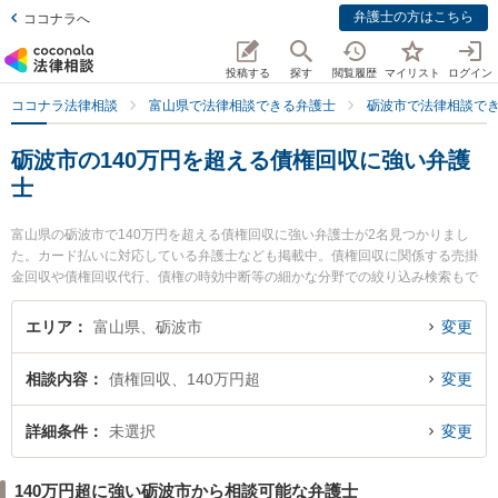
弁護士の方はこちら
ココナラへ
投稿する
探す
閲覧履歴
マイリスト
ログイン
ココナラ法律相談
富山県で法律相談できる弁護士
砺波市で法律相談で
砺波市の140万円を超える債権回収に強い弁護
士
富山県の砺波市で140万円を超える債権回収に強い弁護士が2名見つかりまし
た。カード払いに対応している弁護士なども掲載中。債権回収に関係する売掛
金回収や債権回収代行、債権の時効中断等の細かな分野での絞り込み検索もで
き便利です。特に山岸陽平法律事務所の山岸 陽平弁護士やとなみ野法律事務所
の蓑 健太郎弁護士のプロフィール情報や弁護士費用、強みなどが注目されてい
エリア
富山県、砺波市
変更
ます。『砺波市で土日や夜間に発生した140万円を超える債権回収のトラブル
を今すぐに弁護士に相談したい』『140万円を超える債権回収のトラブル解決
相談内容
債権回収、140万円超
変更
の実績豊富な近くの弁護士を検索したい』『初回相談無料で140万円を超える
債権回収を法律相談できる砺波市内の弁護士に相談予約したい』などでお困り
の相談者さんにおすすめです。
詳細条件
未選択
変更
140万円超に強い砺波市から相談可能な弁護士