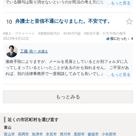
でいる贈与は取り消せないというのが民法の考え方になります。（な
お、貴方のケースの場合、不法原因給付云々は、贈与でなくて貸付で
あった場合に意味が生じる議論だと思われます。） 質問２： 調停申立
てをすること自体は可能ですが、相手方が調停に出席して話し合いに
10
弁護士と音信不通になりました。不安です。
よる解決に応じない限り、実効性はほとんどないと思われます。 質問
３： 仮に裁判になったとしても、口論中の発言で合意成立が認定され
#個人・プライベート
#債権回収代行
#140万円超
#音信不通・行方不明の相手
ることは考え難いと思われます。
2023年4月12日
役にたった
4
工藤 佑一
弁護士
連絡手段によりますが、メールを見落としているとか別フォルダに入
ってしまっているといったことがあるのかも知れません。 ご不安があ
れば、別の法律事務所で一度相談してみても良いでしょう。
もっとみる
近くの市区町村を選び直す
富山
富山市
高岡市
魚津市
氷見市
滑川市
黒部市
砺波市
小矢部市