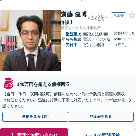
齋藤 健博
東京都
インタビュ
ーを見る
弁護士
銀座さいとう法律事務所
営業時間：0
砺波市
か
面談方法(対面・
らも相談
電話・ビデオな
6:00~23:55
受付中
ど)は応相談
（平日）
140万円を超える債権回収
【当日・休日・夜間相談可】債権をためない為の予防策と実際の回収
はお任せください。迅速に行動し丁寧に対応いたします。まずはお電
話ください。
事例を見る(1件)
料金表を見る
電話でお問い合わせ
メールで面談予約