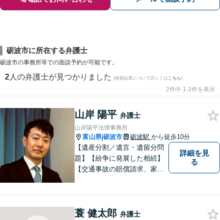
砺波市に所在する弁護士
砺波市の事務所等での面談予約が可能です。
2
人の弁護士が見つかりました
(検索結果について詳しくは
こちら
)
2件中 1-2件を表示
山岸 陽平
弁護士
山岸陽平法律事務所
富山県
砺波市
砺波駅
から徒歩10分
|
【遺産分割／遺言・遺留分問
詳細を見
題】【紛争に発展した相続】
る
【交通事故の賠償請求、家族
問題、刑事事件も】【富山県
砺波地域を中心に富山県・石
川県に対応】 訴訟、調停、
蓑 健太郎
交渉などの代理人活動を行い
弁護士