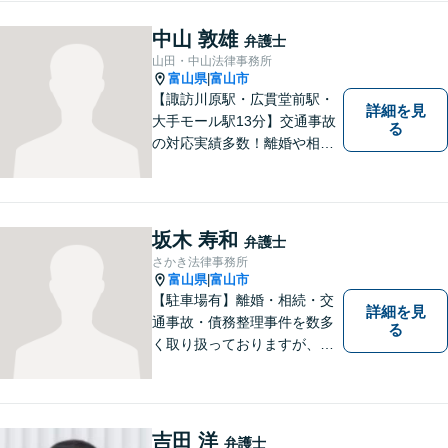
したことでも、ぜひお気軽に
ご相談ください。平日夜間相
中山 敦雄
弁護士
談OK！【複数弁護士在籍】
山田・中山法律事務所
富山県
富山市
|
【諏訪川原駅・広貫堂前駅・
詳細を見
大手モール駅13分】交通事故
る
の対応実績多数！離婚や相続
のご相談もしやすいアットホ
ームな雰囲気。一人で悩みを
抱える前に、私と一緒に最善
策がないか考えてみません
坂木 寿和
弁護士
か？【複数弁護士在籍】
さかき法律事務所
富山県
富山市
|
【駐車場有】離婚・相続・交
詳細を見
通事故・債務整理事件を数多
る
く取り扱っておりますが、そ
の他も様々な事件に対応して
おります。「相談してよかっ
た」「少しほっとしました」
というお声をいただけるよう
吉田 洋
弁護士