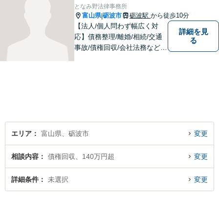
ます。顧問契約先の法律相
となみ野法律事務所
談、個人の方の法律相談対応
富山県
砺波市
砺波駅
から徒歩10分
|
も。
【法人/個人問わず幅広く対
詳細を見
応】債務整理/離婚/相続/交通
る
事故/債権回収/会社法務など幅
広い知識を活かしご対応しま
す。気軽に相談していただけ
る法律事務所を目指しており
ますので、ぜひ一度ご相談く
ださい。【JR「砺波駅」10
分】
エリア
富山県、砺波市
変更
相談内容
債権回収、140万円超
変更
詳細条件
未選択
変更