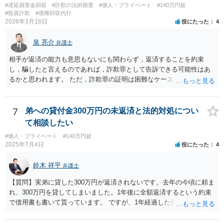
#遅延損害金回収
#詐欺の法的措置
#個人・プライベート
#140万円超
#投資詐欺
#債権回収代行
2026年3月16日
役にたった
4
泉 亮介
弁護士
相手が返済の能力も意思もないにも関わらず，返済することを約束
し，騙したと言えるのであれば，詐欺罪として告訴できる可能性はあ
るかと思われます。 ただ，詐欺罪の証明は困難なケースも多く，民事
上での返済請求，返還訴訟を検討された方が良いかと思われます。
7
弟への貸付金300万円の未返済と法的対処につい
て相談したい
#個人・プライベート
#140万円超
2025年7月4日
役にたった
4
鈴木 祥平
弁護士
【質問】実弟に貸した300万円が返済されないです。去年の今頃に頼ま
れ、300万円を貸してしまいました。1年後に全額返済するという約束
で借用書も書いて貰っています。 ですが、1年経過した現在一銭も返
済も無ければ、返済する気すら、返さず申し訳無い、分割して返すな
どという話も無く、開き直っている様に見受けられます。返済は勿論