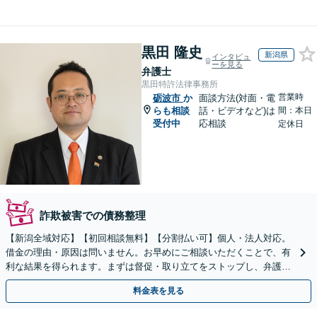
黒田 隆史
新潟県
インタビュ
ーを見る
弁護士
黒田特許法律事務所
営業時
砺波市
か
面談方法(対面・電
らも相談
話・ビデオなど)は
間：本日
受付中
応相談
定休日
詐欺被害での債務整理
【新潟全域対応】【初回相談無料】【分割払い可】個人・法人対応。
借金の理由・原因は問いません。お早めにご相談いただくことで、有
利な結果を得られます。まずは督促・取り立てをストップし、弁護士
とともに最善の解決策を話し合いましょう。【駐車場有】
料金表を見る