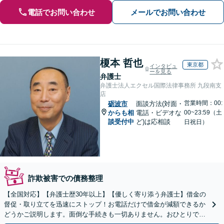
電話でお問い合わせ
メールでお問い合わせ
榎本 哲也
東京都
インタビュ
ーを見る
弁護士
弁護士法人エクセル国際法律事務所 九段南支
店
営業時間：00:
砺波市
面談方法(対面・
からも相
電話・ビデオな
00~23:59（土
談受付中
ど)は応相談
日祝日）
詐欺被害での債務整理
【全国対応】【弁護士歴30年以上】【優しく寄り添う弁護士】借金の
督促・取り立てを迅速にストップ！お電話だけで借金が減額できるか
どうかご説明します。面倒な手続きも一切ありません。おひとりで悩