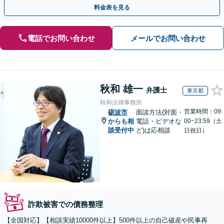
まず、お気軽にご相談ください。【電話相談可】
料金表を見る
電話でお問い合わせ
メールでお問い合わせ
秋和 雄一
弁護士
東京都
秋和法律事務所
営業時間：09:
砺波市
面談方法(対面・
からも相
電話・ビデオな
00~23:59（土
談受付中
ど)は応相談
日祝日）
詐欺被害での債務整理
【全国対応】【相談実績10000件以上】500件以上の自己破産や民事再