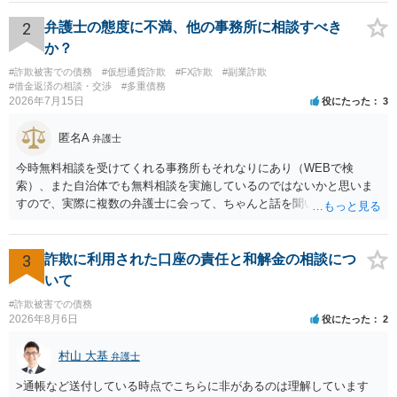
2
弁護士の態度に不満、他の事務所に相談すべき
か？
#詐欺被害での債務
#仮想通貨詐欺
#FX詐欺
#副業詐欺
#借金返済の相談・交渉
#多重債務
2026年7月15日
役にたった
3
匿名A
弁護士
今時無料相談を受けてくれる事務所もそれなりにあり（WEBで検
索）、また自治体でも無料相談を実施しているのではないかと思いま
すので、実際に複数の弁護士に会って、ちゃんと話を聞いてくれる
方、高圧的ではない方に相談した方が良いでしょう。その弁護士の方
はそもそも事案を把握できていないようですので、御相談の案件につ
いては弁護士として能力不足なのかもしれません。相手にしない方が
3
詐欺に利用された口座の責任と和解金の相談につ
良いと思います。ただ、仮想通貨詐欺の被害回復は現実的には難しい
いて
かもしれません。
#詐欺被害での債務
2026年8月6日
役にたった
2
村山 大基
弁護士
>通帳など送付している時点でこちらに非があるのは理解しています