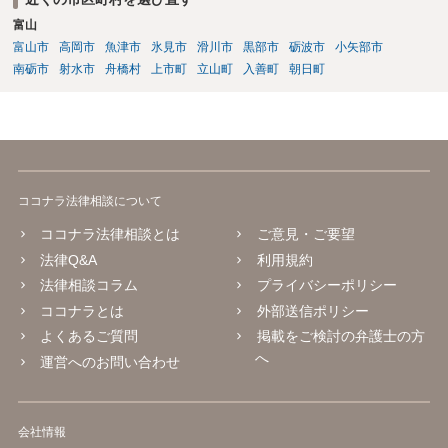
いかもしれません。 配偶者の債務がある状態で配偶者が亡くなると債
富山
務を相談者様が相続するという状態になる（相続放棄などの亡くなっ
富山市
高岡市
魚津市
氷見市
滑川市
黒部市
砺波市
小矢部市
てからの方法もありますが）ため、相談者様にも関係することだとし
て相談にいくようにお話してみてはどうでしょうか。
南砺市
射水市
舟橋村
上市町
立山町
入善町
朝日町
ココナラ法律相談について
ココナラ法律相談とは
ご意見・ご要望
法律Q&A
利用規約
法律相談コラム
プライバシーポリシー
ココナラとは
外部送信ポリシー
よくあるご質問
掲載をご検討の弁護士の方
へ
運営へのお問い合わせ
会社情報