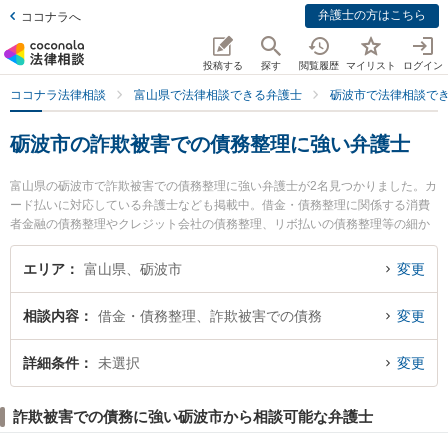
弁護士の方はこちら
ココナラへ
投稿する
探す
閲覧履歴
マイリスト
ログイン
ココナラ法律相談
富山県で法律相談できる弁護士
砺波市で法律相談で
砺波市の詐欺被害での債務整理に強い弁護士
富山県の砺波市で詐欺被害での債務整理に強い弁護士が2名見つかりました。カ
ード払いに対応している弁護士なども掲載中。借金・債務整理に関係する消費
者金融の債務整理やクレジット会社の債務整理、リボ払いの債務整理等の細か
な分野での絞り込み検索もでき便利です。特に山岸陽平法律事務所の山岸 陽平
弁護士やとなみ野法律事務所の蓑 健太郎弁護士のプロフィール情報や弁護士費
エリア
富山県、砺波市
変更
用、強みなどが注目されています。『砺波市で土日や夜間に発生した詐欺被害
での債務整理のトラブルを今すぐに弁護士に相談したい』『詐欺被害での債務
相談内容
借金・債務整理、詐欺被害での債務
変更
整理のトラブル解決の実績豊富な近くの弁護士を検索したい』『初回相談無料
で詐欺被害での債務整理を法律相談できる砺波市内の弁護士に相談予約した
い』などでお困りの相談者さんにおすすめです。
詳細条件
未選択
変更
詐欺被害での債務に強い砺波市から相談可能な弁護士