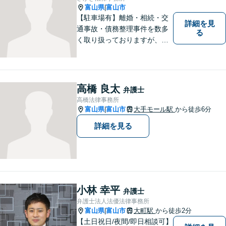
富山県
富山市
|
【駐車場有】離婚・相続・交
詳細を見
通事故・債務整理事件を数多
る
く取り扱っておりますが、そ
の他も様々な事件に対応して
おります。「相談してよかっ
た」「少しほっとしました」
というお声をいただけるよう
高橋 良太
弁護士
に、誠実・丁寧を心がけ事件
高橋法律事務所
に取り組んでいきたいと考え
富山県
富山市
大手モール駅
から徒歩6分
|
ています。
詳細を見る
小林 幸平
弁護士
弁護士法人法優法律事務所
富山県
富山市
大町駅
から徒歩2分
|
【土日祝日/夜間/即日相談可】