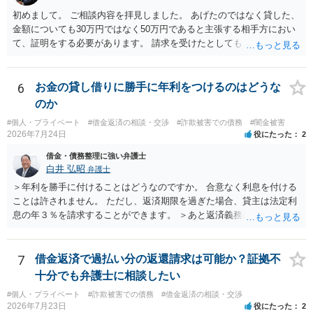
初めまして。 ご相談内容を拝見しました。 あげたのではなく貸した、
金額についても30万円ではなく50万円であると主張する相手方におい
て、証明をする必要があります。 請求を受けたとしても、もらったも
のであることを伝え、貸したというのであれば証拠を出すよう申し入
れることになるでしょう。 請求があるまでは、こちらからアクション
を起こす必要はないかと思います。
6
お金の貸し借りに勝手に年利をつけるのはどうな
のか
#個人・プライベート
#借金返済の相談・交渉
#詐欺被害での債務
#闇金被害
2026年7月24日
役にたった
2
借金・債務整理に強い弁護士
白井 弘昭
弁護士
＞年利を勝手に付けることはどうなのですか。 合意なく利息を付ける
ことは許されません。 ただし、返済期限を過ぎた場合、貸主は法定利
息の年３％を請求することができます。 ＞あと返済義務はありますか
借りたお金の返済か、勝手につけられた利息がが分かりませんが、借
りたお金は返さなければいけませんし、勝手につけた利息は返済不要
です。 以上、ご参考まで。
7
借金返済で過払い分の返還請求は可能か？証拠不
十分でも弁護士に相談したい
#個人・プライベート
#詐欺被害での債務
#借金返済の相談・交渉
2026年7月23日
役にたった
2