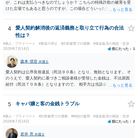
が、これは支払うべきなのでしょうか？ こちらの特殊詐欺の被害を受
けた立場でもあると思うのですが、この場合どういった対処が必要で
しょうか？ →依頼するかどうかは別にして、弁護士に相談に行った方
がいいとは思います。 そもそも、特殊詐欺関係なく旦那さんの行為
は法に触れる可能性もあります。 ＞100万を支払わず穏便に和解する
4
愛人契約解消後の返済義務と取り立て行為の合法
ことは可能でしょうか？ →一般的には難しいです。相談者さんも１０
性は？
０万円の被害を受けたとして、１円も払わないで和解したいと言われ
#個人・プライベート
#督促の停止
#詐欺被害での債務
#借金返済の相談・交渉
たら、 できるだけ重い刑罰を与えて欲しい、と思われるのではない
2026年7月14日
役にたった
1
でしょうか。 ＞弁護士さんに入ってもらうことで支払額が下がること
はありますか？ そこはあり得ます、ただ、弁護士費用かけるならその
森本 偲音
弁護士
分賠償に回すことも考えられるので、 兼ね合いは考えてみましょう。
愛人契約は公序良俗違反（民法９０条）となり、無効となります。 そ
のうえで、愛人契約に基づきご相談者様が受領した金銭は、不法原因
給付（民法７０８条）となりますので、 相手方は当該金銭の返還請求
をすることはできません。 以上、ご参考までに。
5
キャバ嬢と客の金銭トラブル
#個人・プライベート
#詐欺被害での債務
#時効の援用
#借金返済の相談・交渉
2026年7月24日
役にたった
2
若井 亮
弁護士