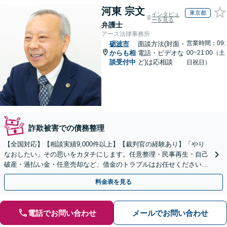
河東 宗文
東京都
インタビュ
ーを見る
弁護士
アース法律事務所
営業時間：09:
砺波市
面談方法(対面・
からも相
電話・ビデオな
00~21:00（土
談受付中
ど)は応相談
日祝日）
詐欺被害での債務整理
【全国対応】【相談実績9,000件以上】【裁判官の経験あり】「やり
なおしたい」その思いをカタチにします。任意整理・民事再生・自己
破産・過払い金・任意売却など、借金のトラブルはお任せください。
【初回相談無料】【全国対応可能】
料金表を見る
電話でお問い合わせ
メールでお問い合わせ