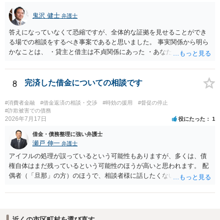
鬼沢 健士
弁護士
答えになっていなくて恐縮ですが、全体的な証拠を見せることができ
る場での相談をするべき事案であると思いました。 事実関係から明ら
かなことは、 ・貸主と借主は不貞関係にあった ・あなたから相手に金
銭を振り込んだ形跡がある ということでしょう。 相手の反論として予
想されるのは、 ・もらったものだ ・貸したかもしれないが、不法原因
給付ではない でしょう。 書かれた情報だけからは、不法原因給付であ
8
完済した借金についての相談です
るといえそうなものはありませんでした。 不貞当事者間での貸金だか
らといって不法原因給付になるわけではありません。 あなたが性行為
#消費者金融
#借金返済の相談・交渉
#時効の援用
#督促の停止
をしたくてお金を払ってお願いしていたという事情などが必要です。
#詐欺被害での債務
2026年7月17日
役にたった
1
借金・債務整理に強い弁護士
瀬戸 伸一
弁護士
アイフルの処理が誤っているという可能性もありますが、多くは、債
権自体はまだ残っているという可能性のほうが高いと思われます。 配
偶者（「旦那」の方）のほうで、相談者様に話したくない事情等もあ
るのではないかと推察いたします。 長期間経過していれば、消滅時効
援用という方法も取れる可能性があるため、御主人に法律事務所に相
談にいくように説得されてはどうでしょうか。相談者様が一緒だと話
せない事情もあるかもしれないのでおひとりで行ってもらうほうがい
近くの市区町村を選び直す