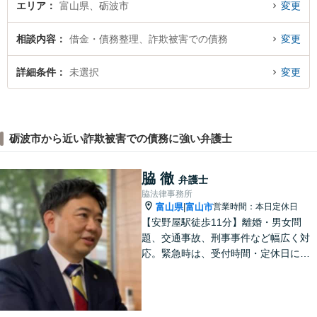
エリア
富山県、砺波市
変更
相談内容
借金・債務整理、詐欺被害での債務
変更
詳細条件
未選択
変更
砺波市から近い詐欺被害での債務に強い弁護士
脇 徹
弁護士
脇法律事務所
富山県
富山市
営業時間：本日定休日
|
【安野屋駅徒歩11分】離婚・男女問
題、交通事故、刑事事件など幅広く対
応。緊急時は、受付時間・定休日に関
係なくお電話ください。お気軽にご相
談ください。【夜間・土日対応可】
【電話相談可】【完全個室】【子連れ
相談可】