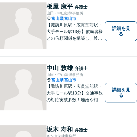
板屋 康平
弁護士
山田・中山法律事務所
富山県
富山市
|
【諏訪川原駅・広貫堂前駅・
詳細を見
大手モール駅13分】依頼者様
る
との信頼関係を構築し、希望
を尊重した解決になるよう尽
力してまいります。ちょっと
したことでも、ぜひお気軽に
ご相談ください。平日夜間相
中山 敦雄
弁護士
談OK！【複数弁護士在籍】
山田・中山法律事務所
富山県
富山市
|
【諏訪川原駅・広貫堂前駅・
詳細を見
大手モール駅13分】交通事故
る
の対応実績多数！離婚や相続
のご相談もしやすいアットホ
ームな雰囲気。一人で悩みを
抱える前に、私と一緒に最善
策がないか考えてみません
坂木 寿和
弁護士
か？【複数弁護士在籍】
さかき法律事務所