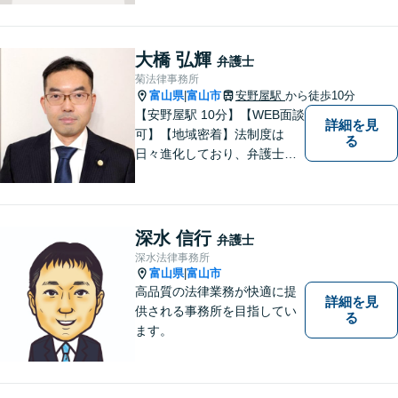
大橋 弘輝
弁護士
菊法律事務所
富山県
富山市
安野屋駅
から徒歩10分
|
【安野屋駅 10分】【WEB面談
詳細を見
可】【地域密着】法制度は
る
日々進化しており、弁護士に
も柔軟かつ迅速な対応が求め
られる時代です。 電子化やAI
の活用が進む中でも、依頼者
の声にしっかり耳を傾ける姿
深水 信行
弁護士
勢は変わりません。
深水法律事務所
富山県
富山市
|
高品質の法律業務が快適に提
詳細を見
供される事務所を目指してい
る
ます。