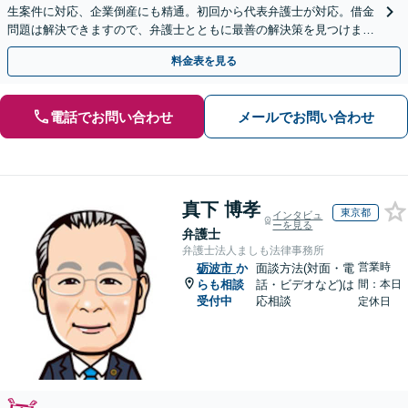
生案件に対応、企業倒産にも精通。初回から代表弁護士が対応。借金
問題は解決できますので、弁護士とともに最善の解決策を見つけまし
ょう【初回相談無料】【法テラス利用可】
料金表を見る
電話でお問い合わせ
メールでお問い合わせ
真下 博孝
東京都
インタビュ
ーを見る
弁護士
弁護士法人ましも法律事務所
営業時
砺波市
か
面談方法(対面・電
らも相談
話・ビデオなど)は
間：本日
受付中
応相談
定休日