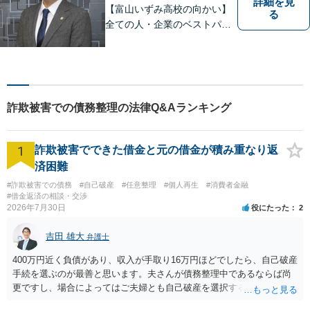
詳細を見
【富山いずみ高校の向かい】
る
全ての人・企業のベストパー
トナーとなることを目指して
います。お気軽にご相談下さ
い。
詐欺被害での債務整理の法律Q&Aランキング
1
詐欺被害でできた借金と元の借金が積み重なり返
済困難
#詐欺被害での債務
#自己破産
#任意整理
#個人再生
#消費者金融
#借金返済の相談・交渉
2026年7月30日
役にたった
2
吉田 雄大
弁護士
400万円近く負債があり、収入が手取り16万円ほどでしたら、自己破産
手続を選ぶのが最善と思います。夫さんが債務整理中であるならば尚
更ですし、場合によってはご夫婦とも自己破産を選択する方法もある
と思います。