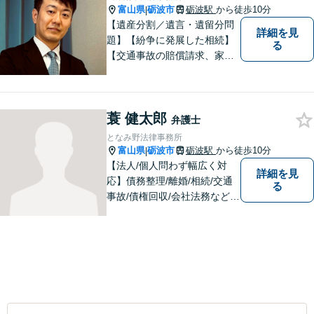
富山県
砺波市
砺波駅
から徒歩10分
|
【遺産分割／遺言・遺留分問
詳細を見
題】【紛争に発展した相続】
る
【交通事故の賠償請求、家族
問題、刑事事件も】【富山県
砺波地域を中心に富山県・石
川県に対応】 訴訟、調停、
蓑 健太郎
交渉などの代理人活動を行い
弁護士
ます。顧問契約先の法律相
となみ野法律事務所
談、個人の方の法律相談対応
富山県
砺波市
砺波駅
から徒歩10分
|
も。
【法人/個人問わず幅広く対
詳細を見
応】債務整理/離婚/相続/交通
る
事故/債権回収/会社法務など幅
広い知識を活かしご対応しま
す。気軽に相談していただけ
る法律事務所を目指しており
ますので、ぜひ一度ご相談く
ださい。【JR「砺波駅」10
分】