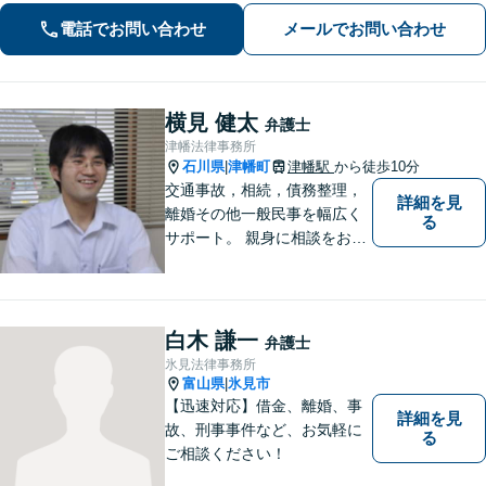
電話でお問い合わせ
メールでお問い合わせ
横見 健太
弁護士
津幡法律事務所
石川県
津幡町
津幡駅
から徒歩10分
|
交通事故，相続，債務整理，
詳細を見
離婚その他一般民事を幅広く
る
サポート。 親身に相談をお聞
きします。
白木 謙一
弁護士
氷見法律事務所
富山県
氷見市
|
【迅速対応】借金、離婚、事
詳細を見
故、刑事事件など、お気軽に
る
ご相談ください！