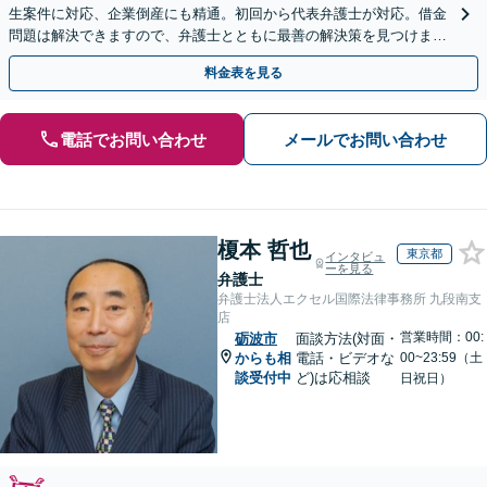
生案件に対応、企業倒産にも精通。初回から代表弁護士が対応。借金
問題は解決できますので、弁護士とともに最善の解決策を見つけまし
ょう【初回相談無料】【法テラス利用可】
料金表を見る
電話でお問い合わせ
メールでお問い合わせ
榎本 哲也
東京都
インタビュ
ーを見る
弁護士
弁護士法人エクセル国際法律事務所 九段南支
店
営業時間：00:
砺波市
面談方法(対面・
からも相
電話・ビデオな
00~23:59（土
談受付中
ど)は応相談
日祝日）