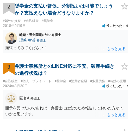
だと思いますので、収入要件を検討の上、法テラスで破産申し立て可
2
奨学金の支払い督促。分割払いは可能でしょう
能な弁護士を探してみてください。
か？支払えない場合どうなりますか？
#婚外の妊娠
#自己破産
#奨学金
2018年9月9日
役にたった
6
離婚・男女問題に強い弁護士
理崎 智英
弁護士
頑張ってみてください！
3
弁護士事務所とのLINE対応に不安、破産手続き
の進行状況は？
#自己破産
#個人・プライベート
#奨学金
#消費者金融
#多重債務
#時効の援用
2024年8月30日
役にたった
7
匿名A
弁護士
開示を受けたのであれば、弁護士には念のため報告しておいた方がよ
いかと思います。