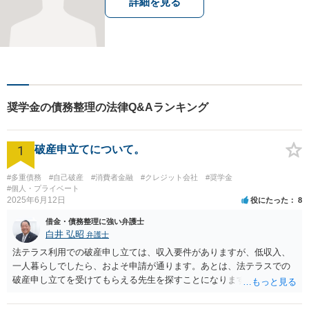
詳細を見る
奨学金の債務整理の法律Q&Aランキング
1
破産申立てについて。
#多重債務
#自己破産
#消費者金融
#クレジット会社
#奨学金
#個人・プライベート
2025年6月12日
役にたった
8
借金・債務整理に強い弁護士
白井 弘昭
弁護士
法テラス利用での破産申し立ては、収入要件がありますが、低収入、
一人暮らしでしたら、およそ申請が通ります。あとは、法テラスでの
破産申し立てを受けてもらえる先生を探すことになります。 また、法
テラスでは、申立て費用だけでなく、２０万円までは管財費用も立て
替えてくれます。申立資料がそろっていれば、速やかに申立てが可能