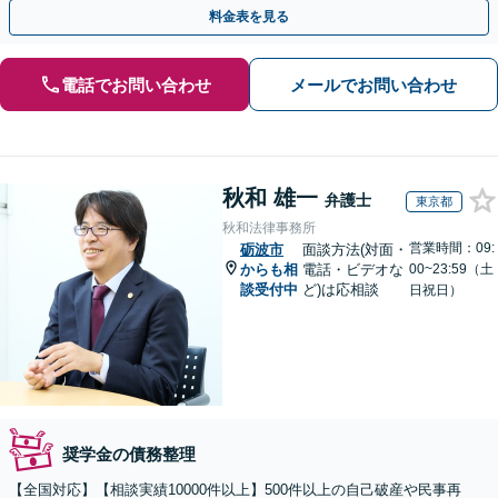
料金表を見る
電話でお問い合わせ
メールでお問い合わせ
秋和 雄一
弁護士
東京都
秋和法律事務所
営業時間：09:
砺波市
面談方法(対面・
からも相
電話・ビデオな
00~23:59（土
談受付中
ど)は応相談
日祝日）
奨学金の債務整理
【全国対応】【相談実績10000件以上】500件以上の自己破産や民事再