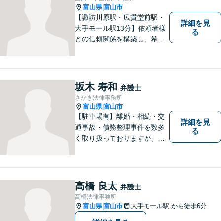
富山県
富山市
|
【諏訪川原駅・広貫堂前駅・
詳細を見
大手モール駅13分】依頼者様
る
との信頼関係を構築し、希望
を尊重した解決になるよう尽
力してまいります。ちょっと
したことでも、ぜひお気軽に
ご相談ください。平日夜間相
坂木 寿和
弁護士
談OK！【複数弁護士在籍】
さかき法律事務所
富山県
富山市
|
【駐車場有】離婚・相続・交
詳細を見
通事故・債務整理事件を数多
る
く取り扱っておりますが、そ
の他も様々な事件に対応して
おります。「相談してよかっ
た」「少しほっとしました」
というお声をいただけるよう
高橋 良太
弁護士
に、誠実・丁寧を心がけ事件
高橋法律事務所
に取り組んでいきたいと考え
富山県
富山市
大手モール駅
から徒歩6分
|
ています。