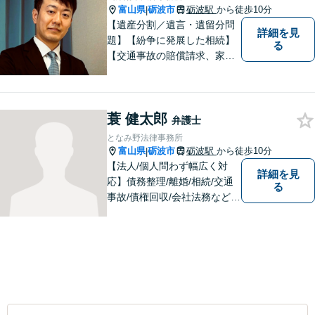
富山県
砺波市
砺波駅
から徒歩10分
|
【遺産分割／遺言・遺留分問
詳細を見
題】【紛争に発展した相続】
る
【交通事故の賠償請求、家族
問題、刑事事件も】【富山県
砺波地域を中心に富山県・石
川県に対応】 訴訟、調停、
蓑 健太郎
交渉などの代理人活動を行い
弁護士
ます。顧問契約先の法律相
となみ野法律事務所
談、個人の方の法律相談対応
富山県
砺波市
砺波駅
から徒歩10分
|
も。
【法人/個人問わず幅広く対
詳細を見
応】債務整理/離婚/相続/交通
る
事故/債権回収/会社法務など幅
広い知識を活かしご対応しま
す。気軽に相談していただけ
る法律事務所を目指しており
ますので、ぜひ一度ご相談く
ださい。【JR「砺波駅」10
分】