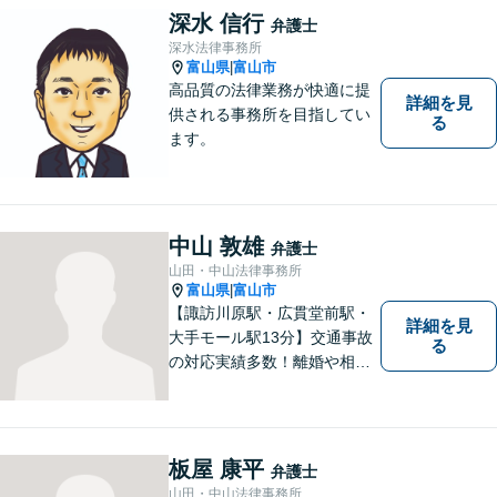
の声にしっかり耳を傾ける姿
深水 信行
弁護士
勢は変わりません。
深水法律事務所
富山県
富山市
|
高品質の法律業務が快適に提
詳細を見
供される事務所を目指してい
る
ます。
中山 敦雄
弁護士
山田・中山法律事務所
富山県
富山市
|
【諏訪川原駅・広貫堂前駅・
詳細を見
大手モール駅13分】交通事故
る
の対応実績多数！離婚や相続
のご相談もしやすいアットホ
ームな雰囲気。一人で悩みを
抱える前に、私と一緒に最善
策がないか考えてみません
板屋 康平
弁護士
か？【複数弁護士在籍】
山田・中山法律事務所