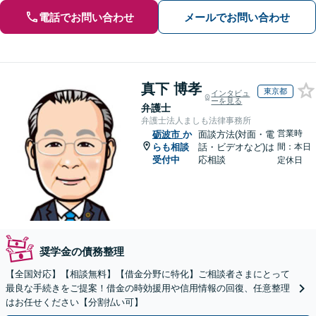
電話でお問い合わせ
メールでお問い合わせ
真下 博孝
東京都
インタビュ
ーを見る
弁護士
弁護士法人ましも法律事務所
営業時
砺波市
か
面談方法(対面・電
らも相談
話・ビデオなど)は
間：本日
受付中
応相談
定休日
奨学金の債務整理
【全国対応】【相談無料】【借金分野に特化】ご相談者さまにとって
最良な手続きをご提案！借金の時効援用や信用情報の回復、任意整理
はお任せください【分割払い可】