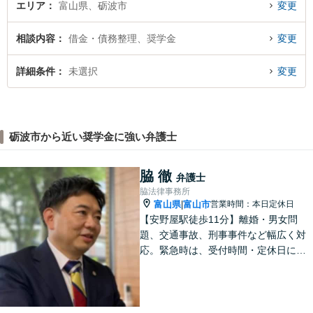
エリア
富山県、砺波市
変更
相談内容
借金・債務整理、奨学金
変更
詳細条件
未選択
変更
砺波市から近い奨学金に強い弁護士
脇 徹
弁護士
脇法律事務所
富山県
富山市
営業時間：本日定休日
|
【安野屋駅徒歩11分】離婚・男女問
題、交通事故、刑事事件など幅広く対
応。緊急時は、受付時間・定休日に関
係なくお電話ください。お気軽にご相
談ください。【夜間・土日対応可】
【電話相談可】【完全個室】【子連れ
相談可】