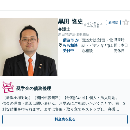
黒田 隆史
新潟県
インタビュ
ーを見る
弁護士
黒田特許法律事務所
営業時
砺波市
か
面談方法(対面・電
らも相談
話・ビデオなど)は
間：本日
受付中
応相談
定休日
奨学金の債務整理
【新潟全域対応】【初回相談無料】【分割払い可】個人・法人対応。
借金の理由・原因は問いません。お早めにご相談いただくことで、有
利な結果を得られます。まずは督促・取り立てをストップし、弁護士
とともに最善の解決策を話し合いましょう。【駐車場有】
料金表を見る