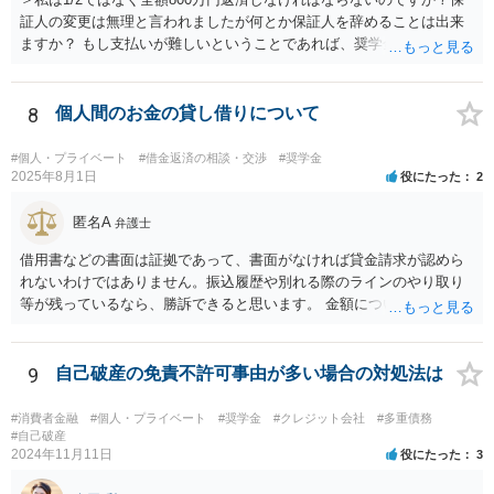
証人の変更は無理と言われましたが何とか保証人を辞めることは出来
ますか？ もし支払いが難しいということであれば、奨学金について相
談者さんも自己破産する、ということは考えられます。 今後が不安で
あれば、今のうちから弁護士に相談に行き、今後の対応についてアド
バイスを受けた方が、 不安が軽減されるかもしれません。
8
個人間のお金の貸し借りについて
#個人・プライベート
#借金返済の相談・交渉
#奨学金
2025年8月1日
役にたった
2
匿名A
弁護士
借用書などの書面は証拠であって、書面がなければ貸金請求が認めら
れないわけではありません。振込履歴や別れる際のラインのやり取り
等が残っているなら、勝訴できると思います。 金額については、相手
方から「150万円については免除された（150万円のみ支払義務があ
る）」と反論されてラインのやり取りを証拠で提出されると、300万円
の請求が認められない可能性はあると思います。
9
自己破産の免責不許可事由が多い場合の対処法は
#消費者金融
#個人・プライベート
#奨学金
#クレジット会社
#多重債務
#自己破産
2024年11月11日
役にたった
3