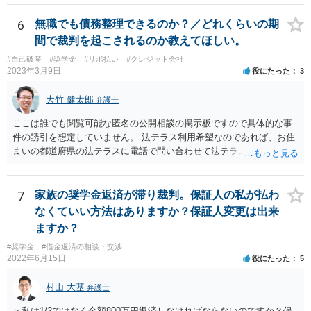
6
無職でも債務整理できるのか？／どれくらいの期
間で裁判を起こされるのか教えてほしい。
#自己破産
#奨学金
#リボ払い
#クレジット会社
2023年3月9日
役にたった
3
大竹 健太郎
弁護士
ここは誰でも閲覧可能な匿名の公開相談の掲示板ですので具体的な事
件の誘引を想定していません。 法テラス利用希望なのであれば、お住
まいの都道府県の法テラスに電話で問い合わせて法テラス直轄の法律
相談を予約されるのがいいと思います。 法テラス直轄の法律相談会は
法テラスと契約している弁護士しか担当しません。
7
家族の奨学金返済が滞り裁判。保証人の私が払わ
なくていい方法はありますか？保証人変更は出来
ますか？
#奨学金
#借金返済の相談・交渉
2022年6月15日
役にたった
5
村山 大基
弁護士
＞私は1/2ではなく全額800万円返済しなければならないのですか？保