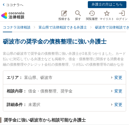
弁護士の方はこちら
ココナラへ
投稿する
探す
閲覧履歴
マイリスト
ログイン
ココナラ法律相談
富山県で法律相談できる弁護士
砺波市で法律相談で
砺波市の奨学金の債務整理に強い弁護士
富山県の砺波市で奨学金の債務整理に強い弁護士が2名見つかりました。カード
払いに対応している弁護士なども掲載中。借金・債務整理に関係する消費者金
融の債務整理やクレジット会社の債務整理、リボ払いの債務整理等の細かな分
野での絞り込み検索もでき便利です。特に山岸陽平法律事務所の山岸 陽平弁護
士やとなみ野法律事務所の蓑 健太郎弁護士のプロフィール情報や弁護士費用、
エリア
富山県、砺波市
変更
強みなどが注目されています。『砺波市で土日や夜間に発生した奨学金の債務
整理のトラブルを今すぐに弁護士に相談したい』『奨学金の債務整理のトラブ
相談内容
借金・債務整理、奨学金
変更
ル解決の実績豊富な近くの弁護士を検索したい』『初回相談無料で奨学金の債
務整理を法律相談できる砺波市内の弁護士に相談予約したい』などでお困りの
相談者さんにおすすめです。
詳細条件
未選択
変更
奨学金に強い砺波市から相談可能な弁護士