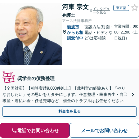
河東 宗文
東京都
インタビュ
ーを見る
弁護士
アース法律事務所
営業時間：09:
砺波市
面談方法(対面・
からも相
電話・ビデオな
00~21:00（土
談受付中
ど)は応相談
日祝日）
奨学金の債務整理
【全国対応】【相談実績9,000件以上】【裁判官の経験あり】「やり
なおしたい」その思いをカタチにします。任意整理・民事再生・自己
破産・過払い金・任意売却など、借金のトラブルはお任せください。
【初回相談無料】【全国対応可能】
料金表を見る
電話でお問い合わせ
メールでお問い合わせ