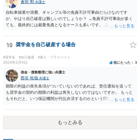
倉田 勲
弁護士
自転車操業や浪費、ギャンブル等の免責不許可事由だらけなのです
が、やはり自己破産は難しいのでしょうか？ →免責不許可事由が多く
ても、最終的には裁量免責となるケースも多いです。 ご相談内容を拝
見する限りこの場での一般的な相談で解決する話ではありませんの
で、お近くの法律事務所などでご相談ください。
10
奨学金を自己破産する場合
#奨学金
#自己破産
#個人・プライベート
2024年2月4日
役にたった
3
借金・債務整理に強い弁護士
西谷 拓哉
弁護士
期限の利益の喪失条項がついていないのであれば、受任通知を送って
も奨学金の契約の期限の利益は喪失しないのではないですか。 もっと
もそれだと、いつ保証機関が代位弁済するのかという問題が生じます
が。。。 ご相談者様に何か見落としがあるのかもしれないですね。 い
ちど、一般論として日本学生支援機構に質問されては如何でしょう
か。
もっとみる