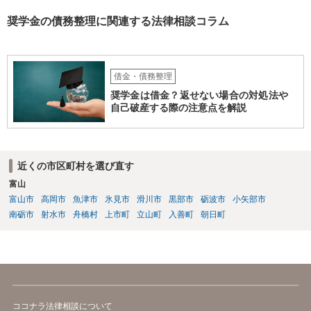
奨学金の債務整理に関連する法律相談コラム
借金・債務整理
奨学金は借金？返せない場合の対処法や
自己破産する際の注意点を解説
近くの市区町村を選び直す
富山
富山市
高岡市
魚津市
氷見市
滑川市
黒部市
砺波市
小矢部市
南砺市
射水市
舟橋村
上市町
立山町
入善町
朝日町
ココナラ法律相談について