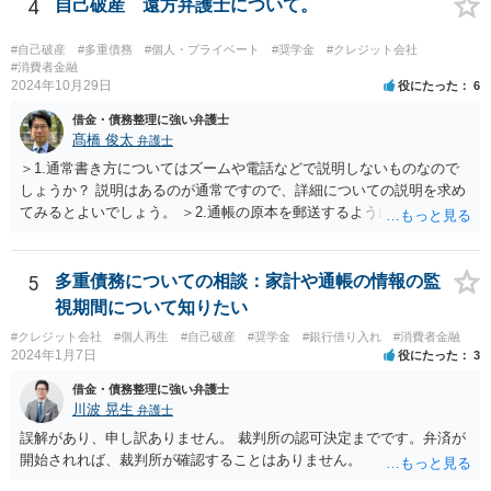
4
自己破産 遠方弁護士について。
#自己破産
#多重債務
#個人・プライベート
#奨学金
#クレジット会社
#消費者金融
2024年10月29日
役にたった
6
借金・債務整理に強い弁護士
髙橋 俊太
弁護士
＞1.通常書き方についてはズームや電話などで説明しないものなので
しょうか？ 説明はあるのが通常ですので、詳細についての説明を求め
てみるとよいでしょう。 ＞2.通帳の原本を郵送するように言われてい
ます。 申立てに必要な期間がいつからいつまでかを尋ね、（貴方のほ
うで手間はかかりますが）その部分のPDFあるいはコピーを提出すれ
ばよいでしょう。 ＞3.土地あり。親父名義のまま。遺産分割未完了 と
5
多重債務についての相談：家計や通帳の情報の監
りあえずは、法務局で全部事項証明書を取得して、PDFあるいはコピ
視期間について知りたい
ーを提出すればよいでしょう。
#クレジット会社
#個人再生
#自己破産
#奨学金
#銀行借り入れ
#消費者金融
2024年1月7日
役にたった
3
借金・債務整理に強い弁護士
川波 晃生
弁護士
誤解があり、申し訳ありません。 裁判所の認可決定までです。弁済が
開始されれば、裁判所が確認することはありません。