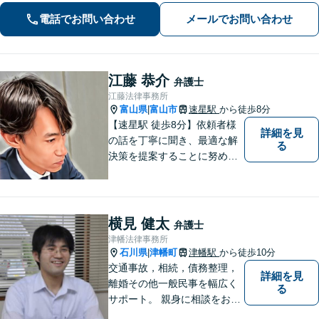
電話でお問い合わせ
メールでお問い合わせ
江藤 恭介
弁護士
江藤法律事務所
富山県
富山市
速星駅
から徒歩8分
|
【速星駅 徒歩8分】依頼者様
詳細を見
の話を丁寧に聞き、最適な解
る
決策を提案することに努めて
おります。お早めの相談が、
納得のいく解決への第一歩で
す。 まずはお気軽にご相談く
ださい。
横見 健太
弁護士
津幡法律事務所
石川県
津幡町
津幡駅
から徒歩10分
|
交通事故，相続，債務整理，
詳細を見
離婚その他一般民事を幅広く
る
サポート。 親身に相談をお聞
きします。