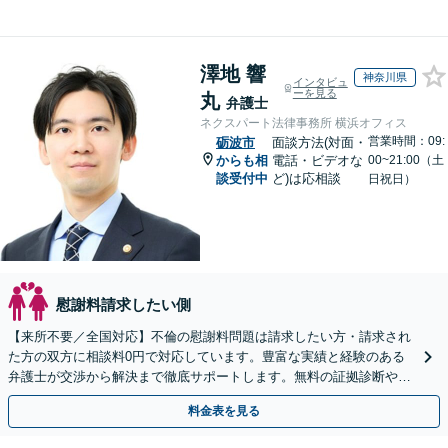
澤地 響
神奈川県
インタビュ
ーを見る
丸
弁護士
ネクスパート法律事務所 横浜オフィス
営業時間：09:
砺波市
面談方法(対面・
からも相
電話・ビデオな
00~21:00（土
談受付中
ど)は応相談
日祝日）
慰謝料請求したい側
【来所不要／全国対応】不倫の慰謝料問題は請求したい方・請求され
た方の双方に相談料0円で対応しています。豊富な実績と経験のある
弁護士が交渉から解決まで徹底サポートします。無料の証拠診断や着
手金の返還保証もありますので安心してご相談ください。
料金表を見る