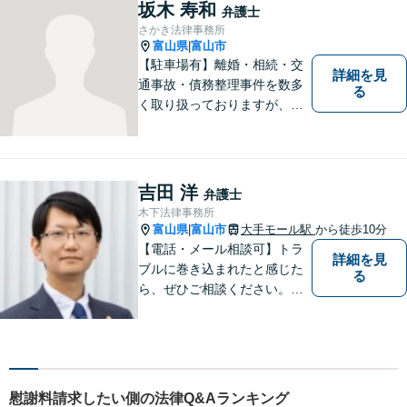
ご相談ください。平日夜間相
坂木 寿和
弁護士
談OK！【複数弁護士在籍】
さかき法律事務所
富山県
富山市
|
【駐車場有】離婚・相続・交
詳細を見
通事故・債務整理事件を数多
る
く取り扱っておりますが、そ
の他も様々な事件に対応して
おります。「相談してよかっ
た」「少しほっとしました」
というお声をいただけるよう
吉田 洋
弁護士
に、誠実・丁寧を心がけ事件
木下法律事務所
に取り組んでいきたいと考え
富山県
富山市
大手モール駅
から徒歩10分
|
ています。
【電話・メール相談可】トラ
詳細を見
ブルに巻き込まれたと感じた
る
ら、ぜひご相談ください。離
婚・相続・刑事・労働・企業
法務など、幅広い分野に対応
しています。あなたのお悩み
を解決するため、迅速かつ丁
寧にサポートいたします。
慰謝料請求したい側の法律Q&Aランキング