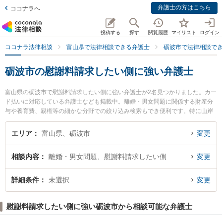
弁護士の方はこちら
ココナラへ
投稿する
探す
閲覧履歴
マイリスト
ログイン
ココナラ法律相談
富山県で法律相談できる弁護士
砺波市で法律相談で
砺波市の慰謝料請求したい側に強い弁護士
富山県の砺波市で慰謝料請求したい側に強い弁護士が2名見つかりました。カー
ド払いに対応している弁護士なども掲載中。離婚・男女問題に関係する財産分
与や養育費、親権等の細かな分野での絞り込み検索もでき便利です。特に山岸
陽平法律事務所の山岸 陽平弁護士やとなみ野法律事務所の蓑 健太郎弁護士のプ
ロフィール情報や弁護士費用、強みなどが注目されています。『砺波市で土日
エリア
富山県、砺波市
変更
や夜間に発生した慰謝料請求したい側のトラブルを今すぐに弁護士に相談した
い』『慰謝料請求したい側のトラブル解決の実績豊富な近くの弁護士を検索し
相談内容
離婚・男女問題、慰謝料請求したい側
変更
たい』『初回相談無料で慰謝料請求したい側を法律相談できる砺波市内の弁護
士に相談予約したい』などでお困りの相談者さんにおすすめです。
詳細条件
未選択
変更
慰謝料請求したい側に強い砺波市から相談可能な弁護士