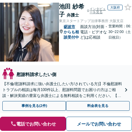
池田 紗希
大阪府
インタビュ
ーを見る
子
弁護士
東京スタートアップ法律事務所 大阪支店
営業時間：06:
砺波市
面談方法(対面・
からも相
電話・ビデオな
30~22:00（土
談受付中
ど)は応相談
日祝日）
慰謝料請求したい側
【不倫/慰謝料請求に強い弁護士(したい方/されている方)】不倫慰謝料
トラブルの相談は毎月100件以上、慰謝料問題でお困りの方はご相
談・解決実績の豊富な弁護士による無料相談をご利用ください。【不
倫相談は初回0円】【全国対応】
事例を見る(2件)
料金表を見る
電話でお問い合わせ
メールでお問い合わせ