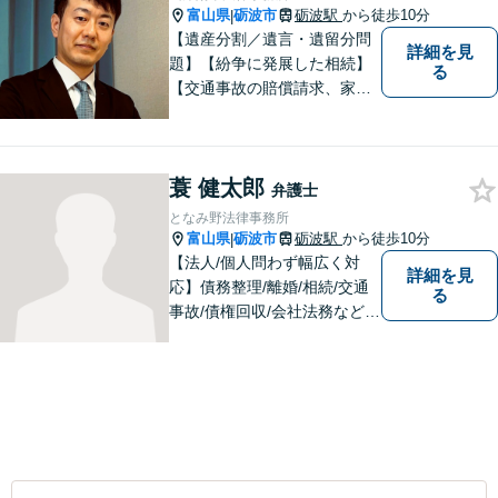
富山県
砺波市
砺波駅
から徒歩10分
|
【遺産分割／遺言・遺留分問
詳細を見
題】【紛争に発展した相続】
る
【交通事故の賠償請求、家族
問題、刑事事件も】【富山県
砺波地域を中心に富山県・石
川県に対応】 訴訟、調停、
蓑 健太郎
交渉などの代理人活動を行い
弁護士
ます。顧問契約先の法律相
となみ野法律事務所
談、個人の方の法律相談対応
富山県
砺波市
砺波駅
から徒歩10分
|
も。
【法人/個人問わず幅広く対
詳細を見
応】債務整理/離婚/相続/交通
る
事故/債権回収/会社法務など幅
広い知識を活かしご対応しま
す。気軽に相談していただけ
る法律事務所を目指しており
ますので、ぜひ一度ご相談く
ださい。【JR「砺波駅」10
分】