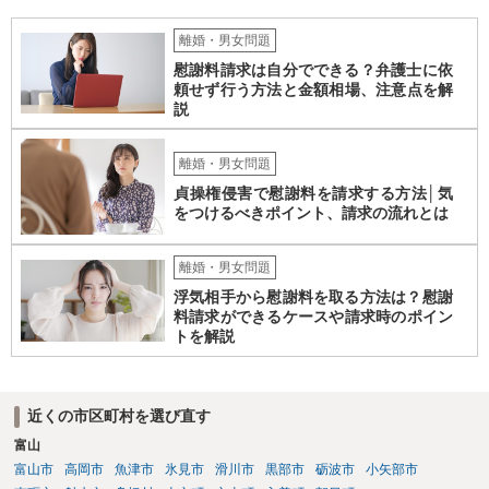
離婚・男女問題
慰謝料請求は自分でできる？弁護士に依
頼せず行う方法と金額相場、注意点を解
説
離婚・男女問題
貞操権侵害で慰謝料を請求する方法│気
をつけるべきポイント、請求の流れとは
離婚・男女問題
浮気相手から慰謝料を取る方法は？慰謝
料請求ができるケースや請求時のポイン
トを解説
近くの市区町村を選び直す
富山
富山市
高岡市
魚津市
氷見市
滑川市
黒部市
砺波市
小矢部市