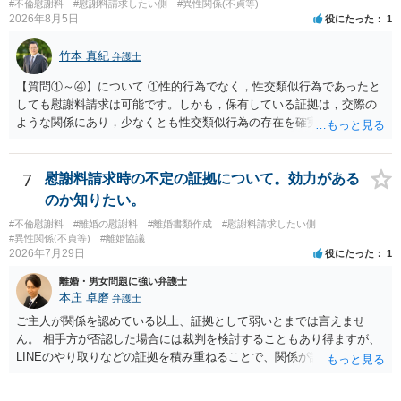
#不倫慰謝料
#慰謝料請求したい側
#異性関係(不貞等)
ります。 個人で直接他人のID情報の開示を求めても拒否されるでしょ
2026年8月5日
役にたった
1
う。
竹本 真紀
弁護士
【質問①～④】について ①性的行為でなく，性交類似行為であったと
しても慰謝料請求は可能です。しかも，保有している証拠は，交際の
ような関係にあり，少なくとも性交類似行為の存在を確実に証明でき
るものです（裏を返せば，証拠で認められる範囲でしか認めていない
ことを窺わせるものです。）。ですから，慰謝料請求を進めることで
よいと思います。 ただ．慰謝料額については，婚姻破綻に至っていな
7
慰謝料請求時の不定の証拠について。効力がある
いとして，この点を考慮されることになるかもしれません。 ②夫との
のか知りたい。
今後のことを考えて書いてもらうか否かを検討するのがよいと思いま
#不倫慰謝料
#離婚の慰謝料
#離婚書類作成
#慰謝料請求したい側
す。今ある証拠以上のことを証明（証明力を強めることも含む）でき
#異性関係(不貞等)
#離婚協議
るのであれば，前向きに検討を進めるという考え方でもよいでしょ
2026年7月29日
役にたった
1
う。慰謝料請求としては証拠として使えることが前提であり，その価
離婚・男女問題に強い弁護士
値と夫との関係との均衡のように思います。 ③行政書士に委任をして
本庄 卓磨
弁護士
いるのであれば，どのような内容の委任なのか不明ですが，その行政
書士との協議になると思います。請求するか，訴訟にするか，その点
ご主人が関係を認めている以上、証拠として弱いとまでは言えませ
の見極めや，相手方は性交類似行為は認めているのか，それさえも否
ん。 相手方が否認した場合には裁判を検討することもあり得ますが、
定しているのかによって，考え方・進め方は変わってくると思いま
LINEのやり取りなどの証拠を積み重ねることで、関係が認定される余
す。 ④性交類似行為を認めているにもかかわらず支払を拒否するので
地は十分にあります。 ただし、手元の証拠でどこまで認定できるかは
あれば，本人（行政書士でも同じだと思います。）への対応ではあま
個別の事情によりますので、お早めに弁護士に相談されることをおす