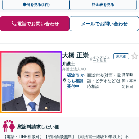
倫相談は初回0円】【全国対応】
事例を見る(2件)
料金表を見る
電話でお問い合わせ
メールでお問い合わせ
大橋 正崇
東京都
インタビュ
ーを見る
弁護士
弁護士法人AO
営業時
砺波市
か
面談方法(対面・電
らも相談
話・ビデオなど)は
間：本日
受付中
応相談
定休日
慰謝料請求したい側
【電話・LINE相談可】【初回面談無料】【司法書士経験10年以上】不