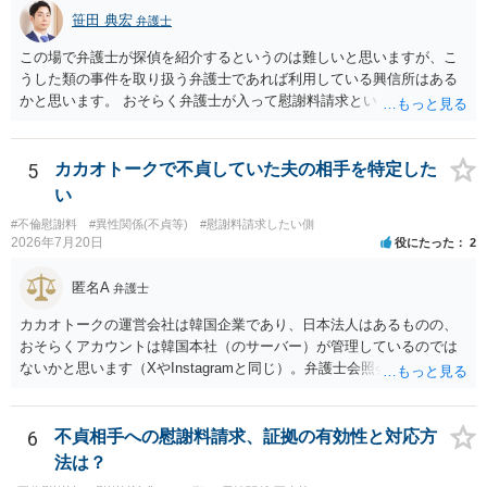
笹田 典宏
弁護士
この場で弁護士が探偵を紹介するというのは難しいと思いますが、こ
うした類の事件を取り扱う弁護士であれば利用している興信所はある
かと思います。 おそらく弁護士が入って慰謝料請求という流れになる
かと思いますので、いずれにせよ一度法律相談に行かれることをお勧
めします。
5
カカオトークで不貞していた夫の相手を特定した
い
#不倫慰謝料
#異性関係(不貞等)
#慰謝料請求したい側
2026年7月20日
役にたった
2
匿名A
弁護士
カカオトークの運営会社は韓国企業であり、日本法人はあるものの、
おそらくアカウントは韓国本社（のサーバー）が管理しているのでは
ないかと思います（XやInstagramと同じ）。弁護士会照会は日本法に
基づく制度であり、送付先は日本国内とするのが原則で、外国企業に
対する照会は基本的にできないと解されています（弁護士会によって
は例外的に認める扱いもありますが、かなり限定されているので一般
6
不貞相手への慰謝料請求、証拠の有効性と対応方
的ではないでしょう）。もし韓国本社がアカウント管理をしているな
法は？
ら、日本法人へ送っても「ウチでは管理していない」という回答にな