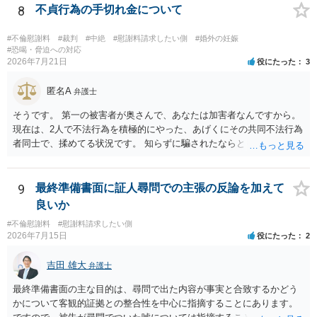
り変わらないように思います。減額で折り合えるなら本人様の交渉で
すめします。
8
不貞行為の手切れ金について
もよいように思いますが，ゼロかどうかの観点であれば，訴訟に進む
しかなくなるようにも思います。そうしますと，お近くの弁護士に相
#不倫慰謝料
#裁判
#中絶
#慰謝料請求したい側
#婚外の妊娠
談して進めることを検討した方がよいようにも思います。
#恐喝・脅迫への対応
2026年7月21日
役にたった
3
匿名A
弁護士
そうです。 第一の被害者が奥さんで、あなたは加害者なんですから。
現在は、2人で不法行為を積極的にやった、あげくにその共同不法行為
者同士で、揉めてる状況です。 知らずに騙されたならともか
く・・・。 それでも経緯を考えれば多少は、その男よりは同情できる
というだけですから。
9
最終準備書面に証人尋問での主張の反論を加えて
良いか
#不倫慰謝料
#慰謝料請求したい側
2026年7月15日
役にたった
2
吉田 雄大
弁護士
最終準備書面の主な目的は、尋問で出た内容が事実と合致するかどう
かについて客観的証拠との整合性を中心に指摘することにあります。