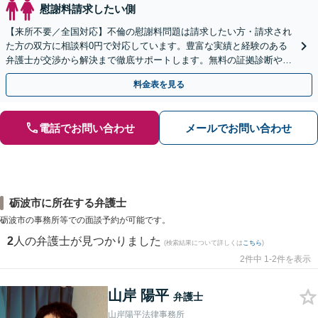
慰謝料請求したい側
【来所不要／全国対応】不倫の慰謝料問題は請求したい方・請求され
た方の双方に相談料0円で対応しています。豊富な実績と経験のある
弁護士が交渉から解決まで徹底サポートします。無料の証拠診断や着
手金の返還保証もありますので安心してご相談ください。
料金表を見る
電話でお問い合わせ
メールでお問い合わせ
砺波市に所在する弁護士
砺波市の事務所等での面談予約が可能です。
2
人の弁護士が見つかりました
(検索結果について詳しくは
こちら
)
2件中 1-2件を表示
山岸 陽平
弁護士
山岸陽平法律事務所