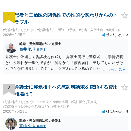
【夜間対応可能】
1
患者と主治医の関係性での性的な関わりからのト
ラブル
#慰謝料請求したい側
#慰謝料請求・訴訟
#示談
#患者・入所者側
#産婦人科
2026年8月5日
役にたった
2
離婚・男女問題に強い弁護士
白井 弘昭
弁護士
弁護士に依頼して告訴状を作成し、弁護士同行で警察署にて事情説明
という流れが一般的ですが、警察から「被害届は、出してもいいがそ
れでもう打切りにしてほしい」と言われているのでしたら、あまり結
論は変わらないかもしれないですね。 所轄の警察を飛び越えて、直接
検察庁に訴えるのもありかもしれないですが、実際に捜査をするの
は、結局所轄だと思われますので、やはり結論は変わらないかもしれ
2
弁護士に浮気相手への慰謝料請求を依頼する費用
ないです。 一度、最寄りの「刑事に強い」とうたっている弁護士に相
相場は？
談してみてはいかがでしょうか。 以上、ご参考まで。
#慰謝料請求したい側
#20年以上の婚姻期間
#異性関係(不貞等)
#婚姻費用(別居中の生活費など)
#不倫慰謝料
2026年7月28日
役にたった
5
離婚・男女問題に強い弁護士
髙橋 俊太
弁護士