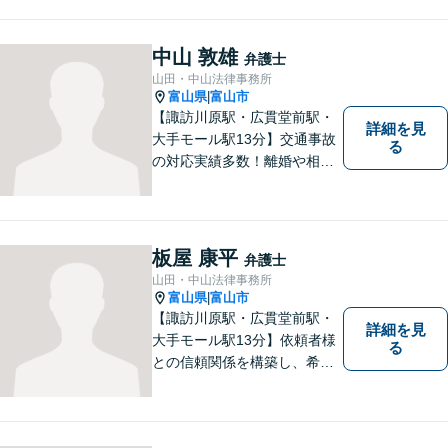
られる時代です。 電子化やAI
の活用が進む中でも、依頼者
の声にしっかり耳を傾ける姿
中山 敦雄
弁護士
勢は変わりません。
山田・中山法律事務所
富山県
富山市
|
【諏訪川原駅・広貫堂前駅・
詳細を見
大手モール駅13分】交通事故
る
の対応実績多数！離婚や相続
のご相談もしやすいアットホ
ームな雰囲気。一人で悩みを
抱える前に、私と一緒に最善
策がないか考えてみません
板屋 康平
弁護士
か？【複数弁護士在籍】
山田・中山法律事務所
富山県
富山市
|
【諏訪川原駅・広貫堂前駅・
詳細を見
大手モール駅13分】依頼者様
る
との信頼関係を構築し、希望
を尊重した解決になるよう尽
力してまいります。ちょっと
したことでも、ぜひお気軽に