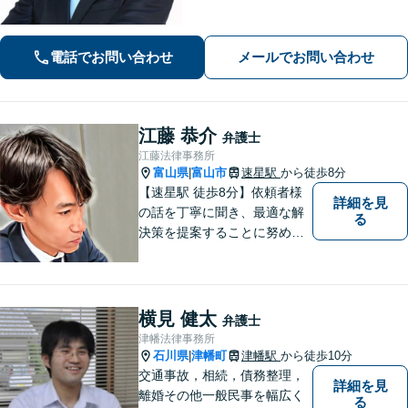
す。
電話でお問い合わせ
メールでお問い合わせ
江藤 恭介
弁護士
江藤法律事務所
富山県
富山市
速星駅
から徒歩8分
|
【速星駅 徒歩8分】依頼者様
詳細を見
の話を丁寧に聞き、最適な解
る
決策を提案することに努めて
おります。お早めの相談が、
納得のいく解決への第一歩で
す。 まずはお気軽にご相談く
ださい。
横見 健太
弁護士
津幡法律事務所
石川県
津幡町
津幡駅
から徒歩10分
|
交通事故，相続，債務整理，
詳細を見
離婚その他一般民事を幅広く
る