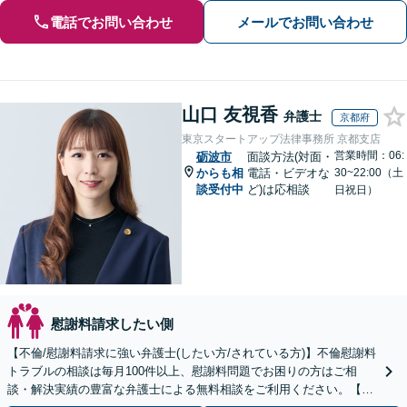
電話でお問い合わせ
メールでお問い合わせ
山口 友視香
弁護士
京都府
東京スタートアップ法律事務所 京都支店
営業時間：06:
砺波市
面談方法(対面・
からも相
電話・ビデオな
30~22:00（土
談受付中
ど)は応相談
日祝日）
慰謝料請求したい側
【不倫/慰謝料請求に強い弁護士(したい方/されている方)】不倫慰謝料
トラブルの相談は毎月100件以上、慰謝料問題でお困りの方はご相
談・解決実績の豊富な弁護士による無料相談をご利用ください。【不