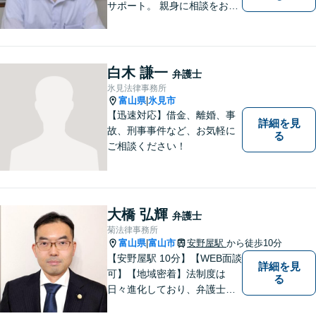
サポート。 親身に相談をお聞
きします。
白木 謙一
弁護士
氷見法律事務所
富山県
氷見市
|
【迅速対応】借金、離婚、事
詳細を見
故、刑事事件など、お気軽に
る
ご相談ください！
大橋 弘輝
弁護士
菊法律事務所
富山県
富山市
安野屋駅
から徒歩10分
|
【安野屋駅 10分】【WEB面談
詳細を見
可】【地域密着】法制度は
る
日々進化しており、弁護士に
も柔軟かつ迅速な対応が求め