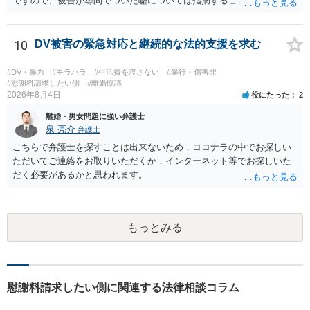
ですので、被告が尋問でついた嘘については指摘することが大切で
す。また、尋問でそれまで出てこなかった新しい話が出た場合でも、
事実でないとの指摘をすることも必要です。 これらの点について最終
準備書面で的確な指摘ができれば裁判所の理解も深まると思います
10
DV被害の緊急対応と継続的な法的支援を求む
が、和解のときに裁判所から開示された金額からさらに判決金額が増
えるかどうかは、裁判官の個性に依る点が大きいので、何ともいえま
#DV・暴力
#モラハラ
#生活費を渡さない
#暴行・傷害罪
せん。
#慰謝料請求したい側
#離婚協議
2026年8月4日
役にたった
2
離婚・男女問題に強い弁護士
泉 亮介
弁護士
こちらで弁護士を探すことは出来ないため，ココナラの中でお探しい
ただいてご連絡をお取りいただくか，インターネット等でお探しいた
だく必要があるかと思われます。
もっとみる
慰謝料請求したい側に関連する法律相談コラム