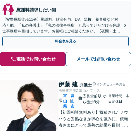
慰謝料請求したい側
【安野屋駅徒歩11分】慰謝料、財産分与、DV、親権、養育費など対
応可能。「私の弁護士」「私の法律事務所」と思っていただける弁護
士事務所を目指しています。お気軽にご相談ください。【夜間・土日
対応可】【電話相談可】【完全個室】【子連れ相談可】
料金表を見る
電話でお問い合わせ
メールでお問い合わせ
伊藤 建
弁護士
インタビューを見る
法律事務所Z 富山オフィス
富
富
広貫堂前駅
か
営業時間：本
山
山
|
日定休日
ら徒歩9分
県
市
【初回相談無料あり】蓄積されたノウ
ハウと妥協なき探求心を強みに、依頼
者さまにとって最善の結果を目指しま