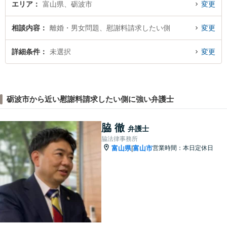
エリア
富山県、砺波市
変更
相談内容
離婚・男女問題、慰謝料請求したい側
変更
詳細条件
未選択
変更
砺波市から近い慰謝料請求したい側に強い弁護士
脇 徹
弁護士
脇法律事務所
富山県
富山市
営業時間：本日定休日
|