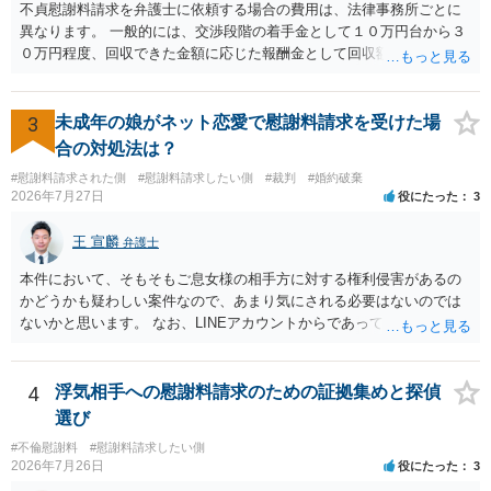
不貞慰謝料請求を弁護士に依頼する場合の費用は、法律事務所ごとに
異なります。 一般的には、交渉段階の着手金として１０万円台から３
０万円程度、回収できた金額に応じた報酬金として回収額の１０％か
ら２０％程度が設定されていることがあります。訴訟に移行する場合
には、追加着手金や日当、実費が発生することもあります。 もっと
も、証拠が十分にあるか、相手方の住所・勤務先が分かるか、慰謝料
3
未成年の娘がネット恋愛で慰謝料請求を受けた場
額、離婚の有無、交渉で終わるか訴訟まで見込むかによって、費用は
合の対処法は？
変わり得ます。依頼前に、交渉だけの場合、訴訟になった場合、回収
#慰謝料請求された側
#慰謝料請求したい側
#裁判
#婚約破棄
できなかった場合の費用を確認しておくとよいでしょう。 弁護士選び
2026年7月27日
役にたった
3
では、不貞慰謝料案件の経験が相応にあるか、費用体系が明確か、見
通しを過度に楽観的に言い過ぎないか、質問に具体的に答えてくれる
王 宣麟
弁護士
か、連絡方法（メール、電話、弁護士直接か事務局員を介するかな
ど）や対応スピードが合うかを確認するとよいと思います。いずれに
本件において、そもそもご息女様の相手方に対する権利侵害があるの
しましても、弁護士への相談・依頼にあたっては、証拠資料、夫と相
かどうかも疑わしい案件なので、あまり気にされる必要はないのでは
手方の関係、相手方の氏名・住所等、夫婦関係への影響、離婚予定の
ないかと思います。 なお、LINEアカウントからであっても、そこに紐
有無など事実関係をよく整理して相談されることをお勧めいたしま
づけられた電話番号の開示→携帯電話会社から氏名・住所が開示され
す。
るパターンはありえるものの、本件のような精神的損害が発生したと
明確にいえないような案件において開示がなされる可能性も低いので
4
浮気相手への慰謝料請求のための証拠集めと探偵
はないかと推察します。
選び
#不倫慰謝料
#慰謝料請求したい側
2026年7月26日
役にたった
3