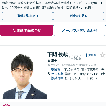
動産が絡む複雑な財産分与も、不動産会社と連携してスピーディな解
決へ【弁護士が複数人在籍】事務所内で連携し問題解決へ【休日・夜
間面談可】【子連れ相談可】【虎ノ門駅1分】
事例を見る(1件)
料金表を見る
電話で面談予約
メールでお問い合わせ
下間 俊哉
沖縄県
インタビュ
ーを見る
弁護士
ネクスパート法律事務所 那覇オフィス
営業時間：09:
砺波市
面談方法(対面・
からも相
電話・ビデオな
00~21:00（土
談受付中
ど)は応相談
日祝日）