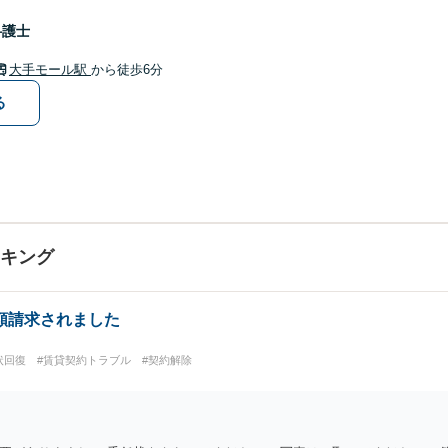
弁護士
大手モール駅
から徒歩6分
る
ンキング
額請求されました
状回復
#賃貸契約トラブル
#契約解除