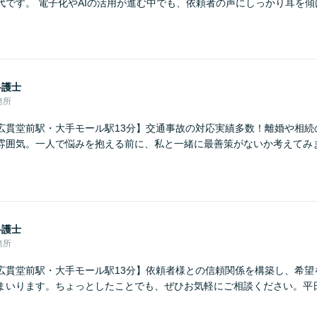
代です。 電子化やAIの活用が進む中でも、依頼者の声にしっかり耳を
弁護士
務所
広貫堂前駅・大手モール駅13分】交通事故の対応実績多数！離婚や相続
雰囲気。一人で悩みを抱える前に、私と一緒に最善策がないか考えてみ
弁護士
務所
広貫堂前駅・大手モール駅13分】依頼者様との信頼関係を構築し、希望
まいります。ちょっとしたことでも、ぜひお気軽にご相談ください。平