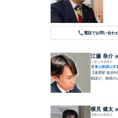
電話でお問い合わ
江藤 恭介
江藤法律事務所
富山県
富山市
|
【速星駅 徒歩
相談が、納得の
横見 健太
津幡法律事務所