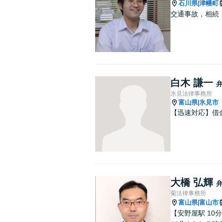
石川県
津幡町
|
交通事故，相続
白木 謙一
氷見法律事務所
富山県
氷見市
|
【迅速対応】借
大橋 弘輝
菊法律事務所
富山県
富山市
|
【安野屋駅 1