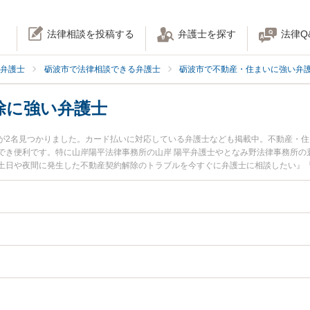
法律相談を投稿する
弁護士を探す
法律Q
弁護士
砺波市で法律相談できる弁護士
砺波市で不動産・住まいに強い弁
除に強い弁護士
が2名見つかりました。カード払いに対応している弁護士なども掲載中。不動産・
でき便利です。特に山岸陽平法律事務所の山岸 陽平弁護士やとなみ野法律事務所の
土日や夜間に発生した不動産契約解除のトラブルを今すぐに弁護士に相談したい』
動産契約解除を法律相談できる砺波市内の弁護士に相談予約したい』などでお困り