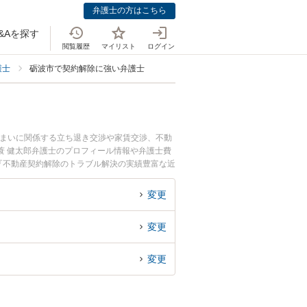
弁護士の方はこちら
&Aを探す
閲覧履歴
マイリスト
ログイン
護士
砺波市で契約解除に強い弁護士
住まいに関係する立ち退き交渉や家賃交渉、不動
蓑 健太郎弁護士のプロフィール情報や弁護士費
『不動産契約解除のトラブル解決の実績豊富な近
の相談者さんにおすすめです。
変更
変更
変更