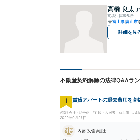
高橋 良太
高橋法律事務所
富山県
富山市
|
詳細を見
不動産契約解除の法律Q&Aラ
1
賃貸アパートの退去費用を高
#管理会社・組合側
#住民・入居者・買主側
#原
2020年9月26日
内藤 政信
弁護士