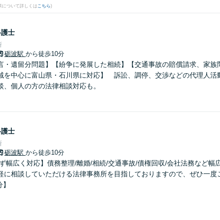
果について詳しくは
こちら
)
弁護士
所
砺波駅
から徒歩10分
言・遺留分問題】【紛争に発展した相続】【交通事故の賠償請求、家族
域を中心に富山県・石川県に対応】 訴訟、調停、交渉などの代理人活
談、個人の方の法律相談対応も。
弁護士
所
砺波駅
から徒歩10分
ず幅広く対応】債務整理/離婚/相続/交通事故/債権回収/会社法務など
軽に相談していただける法律事務所を目指しておりますので、ぜひ一度
分】