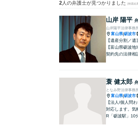
2
人の弁護士が見つかりました
(検索結
山岸 陽平
山岸陽平法律事務
富山県
砺波市
|
【遺産分割／遺
【富山県砺波地
契約先の法律相
蓑 健太郎
となみ野法律事務
富山県
砺波市
|
【法人/個人問わ
対応します。気
R「砺波駅」10