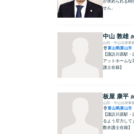
が求められる時
せん。
中山 敦雄
山田・中山法律事
富山県
富山市
|
【諏訪川原駅・
アットホームな
護士在籍】
板屋 康平
山田・中山法律事
富山県
富山市
|
【諏訪川原駅・
るよう尽力して
数弁護士在籍】