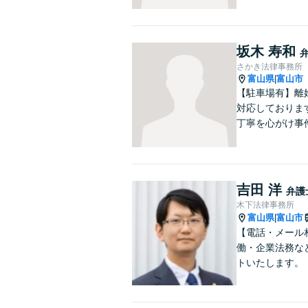
坂木 寿和
さかき法律事務所
富山県
富山市
|
【駐車場有】離
対応しておりま
丁寧を心がけ事
吉田 洋
弁護
木下法律事務所
富山県
富山市
|
【電話・メール
働・企業法務な
トいたします。