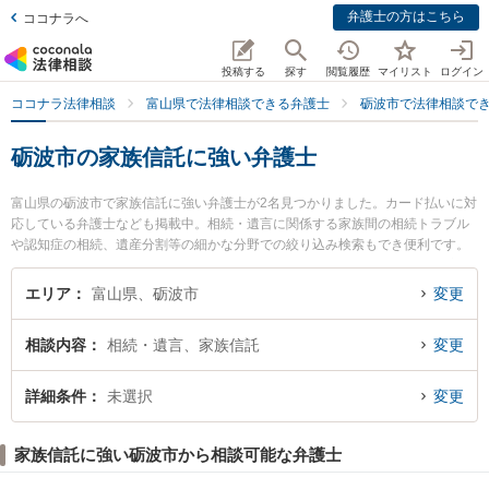
弁護士の方はこちら
ココナラへ
投稿する
探す
閲覧履歴
マイリスト
ログイン
ココナラ法律相談
富山県で法律相談できる弁護士
砺波市で法律相談で
砺波市の家族信託に強い弁護士
富山県の砺波市で家族信託に強い弁護士が2名見つかりました。カード払いに対
応している弁護士なども掲載中。相続・遺言に関係する家族間の相続トラブル
や認知症の相続、遺産分割等の細かな分野での絞り込み検索もでき便利です。
特に山岸陽平法律事務所の山岸 陽平弁護士やとなみ野法律事務所の蓑 健太郎弁
護士のプロフィール情報や弁護士費用、強みなどが注目されています。『砺波
エリア
富山県、砺波市
変更
市で土日や夜間に発生した家族信託のトラブルを今すぐに弁護士に相談した
い』『家族信託のトラブル解決の実績豊富な近くの弁護士を検索したい』『初
相談内容
相続・遺言、家族信託
変更
回相談無料で家族信託を法律相談できる砺波市内の弁護士に相談予約したい』
などでお困りの相談者さんにおすすめです。
詳細条件
未選択
変更
家族信託に強い砺波市から相談可能な弁護士