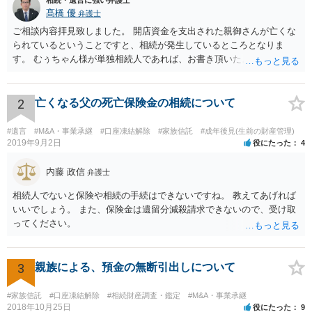
相続・遺言に強い弁護士
髙橋 優
弁護士
ご相談内容拝見致しました。 開店資金を支出された親御さんが亡くな
られているということですと、相続が発生しているところとなりま
す。 むぅちゃん様が単独相続人であれば、お書き頂いたような方法で
ご主人に書面を書いてもらうことで対応は可能かと思います。 他にも
相続人おられるということであれば、他の相続人との協議が必要とな
るところです。 また、当該点とは別にご主人から貸付ではなく贈与で
2
亡くなる父の死亡保険金の相続について
あると主張される可能性がございます。 その場合には、貸付であるこ
とを伺わせる事情をどれだけ積み重ねることが出来るか、というとこ
#遺言
#M&A・事業承継
#口座凍結解除
#家族信託
#成年後見(生前の財産管理)
ろとなります。 返済の事実や、返済を約束するメール等です。 金額の
2019年9月2日
役にたった
4
大きさや状況を考えると、一つ一つの問題を解決し、万が一に備えて
おく方が宜しいかと思います。 緊急という訳ではないかと思います
内藤 政信
弁護士
が、事前準備が早い方が有効な手段が増える傾向にありますので、早
相続人でないと保険や相続の手続はできないですね。 教えてあげれば
目に弁護士を入れられることを御検討頂くと良いかと思います。
いいでしょう。 また、保険金は遺留分減殺請求できないので、受け取
ってください。
3
親族による、預金の無断引出しについて
#家族信託
#口座凍結解除
#相続財産調査・鑑定
#M&A・事業承継
2018年10月25日
役にたった
9