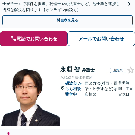
士がチームで事件を担当。税理士や司法書士など、他士業と連携し、
円滑な解決を図ります【オンライン面談可】
料金表を見る
電話でお問い合わせ
メールでお問い合わせ
永淵 智
弁護士
山梨県
永淵総合法律事務所
営業時
砺波市
か
面談方法(対面・電
らも相談
話・ビデオなど)は
間：本日
受付中
応相談
定休日