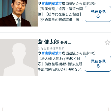
富山県
砺波市
砺波駅
から徒歩10分
|
【遺産分割／遺言・遺留分問
詳細を見
題】【紛争に発展した相続】
る
【交通事故の賠償請求、家族
問題、刑事事件も】【富山県
砺波地域を中心に富山県・石
川県に対応】 訴訟、調停、
蓑 健太郎
交渉などの代理人活動を行い
弁護士
ます。顧問契約先の法律相
となみ野法律事務所
談、個人の方の法律相談対応
富山県
砺波市
砺波駅
から徒歩10分
|
も。
【法人/個人問わず幅広く対
詳細を見
応】債務整理/離婚/相続/交通
る
事故/債権回収/会社法務など幅
広い知識を活かしご対応しま
す。気軽に相談していただけ
る法律事務所を目指しており
ますので、ぜひ一度ご相談く
ださい。【JR「砺波駅」10
分】