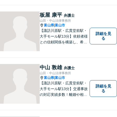
板屋 康平
弁護士
山田・中山法律事務所
富山県
富山市
|
【諏訪川原駅・広貫堂前駅・
詳細を見
大手モール駅13分】依頼者様
る
との信頼関係を構築し、希望
を尊重した解決になるよう尽
力してまいります。ちょっと
したことでも、ぜひお気軽に
ご相談ください。平日夜間相
中山 敦雄
弁護士
談OK！【複数弁護士在籍】
山田・中山法律事務所
富山県
富山市
|
【諏訪川原駅・広貫堂前駅・
詳細を見
大手モール駅13分】交通事故
る
の対応実績多数！離婚や相続
のご相談もしやすいアットホ
ームな雰囲気。一人で悩みを
抱える前に、私と一緒に最善