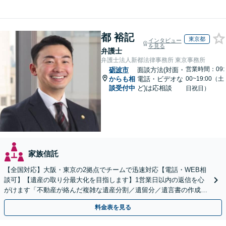
都 裕記
東京都
インタビュー
を見る
弁護士
弁護士法人新都法律事務所 東京事務所
営業時間：09:
砺波市
面談方法(対面・
からも相
電話・ビデオな
00~19:00（土
談受付中
ど)は応相談
日祝日）
家族信託
【全国対応】大阪・東京の2拠点でチームで迅速対応【電話・WEB相
談可】【遺産の取り分最大化を目指します】1営業日以内の返信を心
がけます「不動産が絡んだ複雑な遺産分割／遺留分／遺言書の作成・
執行／事業承継など、お任せください」【休日相談あり】
料金表を見る