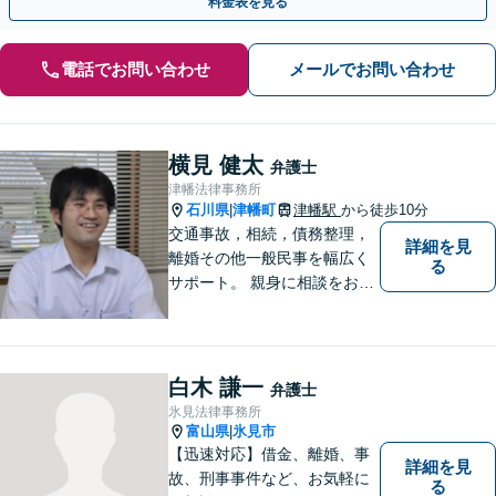
料金表を見る
電話でお問い合わせ
メールでお問い合わせ
横見 健太
弁護士
津幡法律事務所
石川県
津幡町
津幡駅
から徒歩10分
|
交通事故，相続，債務整理，
詳細を見
離婚その他一般民事を幅広く
る
サポート。 親身に相談をお聞
きします。
白木 謙一
弁護士
氷見法律事務所
富山県
氷見市
|
【迅速対応】借金、離婚、事
詳細を見
故、刑事事件など、お気軽に
る