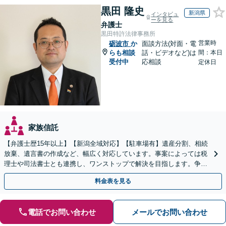
黒田 隆史
新潟県
インタビュ
ーを見る
弁護士
黒田特許法律事務所
営業時
砺波市
か
面談方法(対面・電
らも相談
話・ビデオなど)は
間：本日
受付中
応相談
定休日
家族信託
【弁護士歴15年以上】【新潟全域対応】【駐車場有】遺産分割、相続
放棄、遺言書の作成など、幅広く対応しています。事案によっては税
理士や司法書士とも連携し、ワンストップで解決を目指します。争い
を防ぐためにもぜひご相談ください。【分割払い可】
料金表を見る
電話でお問い合わせ
メールでお問い合わせ