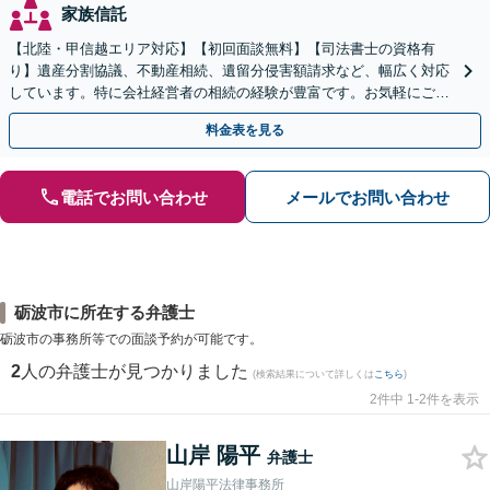
家族信託
【北陸・甲信越エリア対応】【初回面談無料】【司法書士の資格有
り】遺産分割協議、不動産相続、遺留分侵害額請求など、幅広く対応
しています。特に会社経営者の相続の経験が豊富です。お気軽にご相
談ください。【休日・夜間面談可】【オンライン面談可】
料金表を見る
電話でお問い合わせ
メールでお問い合わせ
砺波市に所在する弁護士
砺波市の事務所等での面談予約が可能です。
2
人の弁護士が見つかりました
(検索結果について詳しくは
こちら
)
2件中 1-2件を表示
山岸 陽平
弁護士
山岸陽平法律事務所