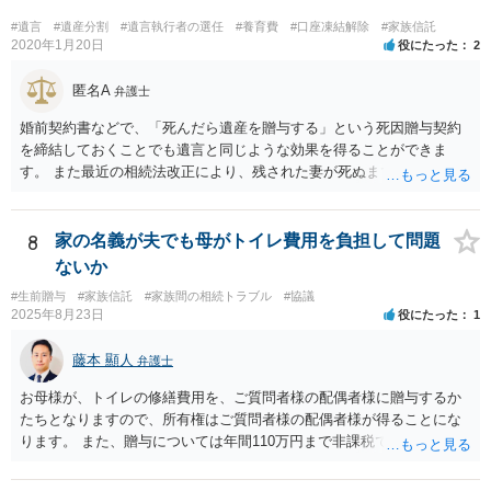
をすれば、ご相談者様はお父様の借金は相続しません。
#遺言
#遺産分割
#遺言執行者の選任
#養育費
#口座凍結解除
#家族信託
2020年1月20日
役にたった
2
匿名A
弁護士
婚前契約書などで、「死んだら遺産を贈与する」という死因贈与契約
を締結しておくことでも遺言と同じような効果を得ることができま
す。 また最近の相続法改正により、残された妻が死ぬまで家に住み続
けられる権利として「配偶者居住権」という制度が設けられましたの
で、その制度を活用する方法も考えられます。 もし契約書の作成まで
視野に入れておられる場合は、お近くの弁護士、できれば相続に強い
8
家の名義が夫でも母がトイレ費用を負担して問題
弁護士にご相談なさるとよいでしょう。
ないか
#生前贈与
#家族信託
#家族間の相続トラブル
#協議
2025年8月23日
役にたった
1
藤本 顯人
弁護士
お母様が、トイレの修繕費用を、ご質問者様の配偶者様に贈与するか
たちとなりますので、所有権はご質問者様の配偶者様が得ることにな
ります。 また、贈与については年間110万円まで非課税であり、トイ
レの修繕費であればこの枠内に収まると思います。