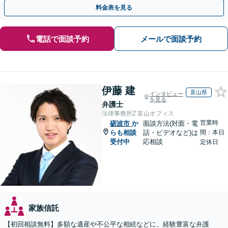
対処可能」【WEB面談対応】
料金表を見る
電話で面談予約
メールで面談予約
伊藤 建
富山県
インタビュー
を見る
弁護士
法律事務所Z 富山オフィス
営業時
砺波市
か
面談方法(対面・電
らも相談
話・ビデオなど)は
間：本日
受付中
応相談
定休日
家族信託
【初回相談無料】多額な遺産や不公平な相続などに、経験豊富な弁護