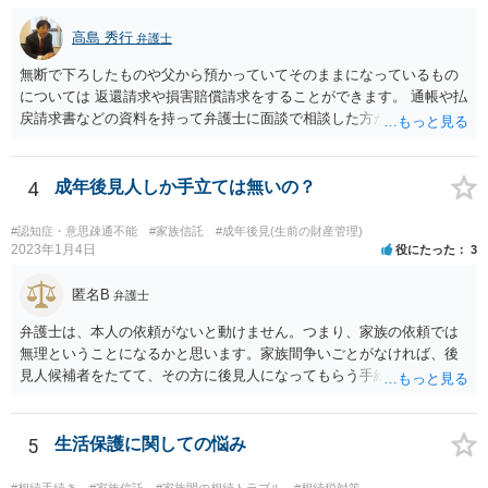
高島 秀行
弁護士
無断で下ろしたものや父から預かっていてそのままになっているもの
については 返還請求や損害賠償請求をすることができます。 通帳や払
戻請求書などの資料を持って弁護士に面談で相談した方がよいと思い
ます。
4
成年後見人しか手立ては無いの？
#認知症・意思疎通不能
#家族信託
#成年後見(生前の財産管理)
2023年1月4日
役にたった
3
匿名B
弁護士
弁護士は、本人の依頼がないと動けません。つまり、家族の依頼では
無理ということになるかと思います。家族間争いごとがなければ、後
見人候補者をたてて、その方に後見人になってもらう手続をすすめた
ほうが、今後もいろいろやりやすくなると思います。
5
生活保護に関しての悩み
#相続手続き
#家族信託
#家族間の相続トラブル
#相続税対策