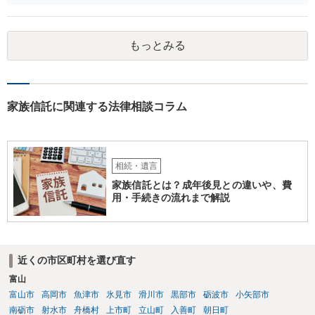
に伝える書面を作ることはできますが，それがなくても開示はされる
可能性は低いのでコストパフォーマンスとしてはどうかなという感じ
がします。
もっとみる
家族信託に関連する法律相談コラム
相続・遺言
家族信託とは？成年後見との違いや、費
用・手続きの流れまで解説
近くの市区町村を選び直す
富山
富山市
高岡市
魚津市
氷見市
滑川市
黒部市
砺波市
小矢部市
南砺市
射水市
舟橋村
上市町
立山町
入善町
朝日町