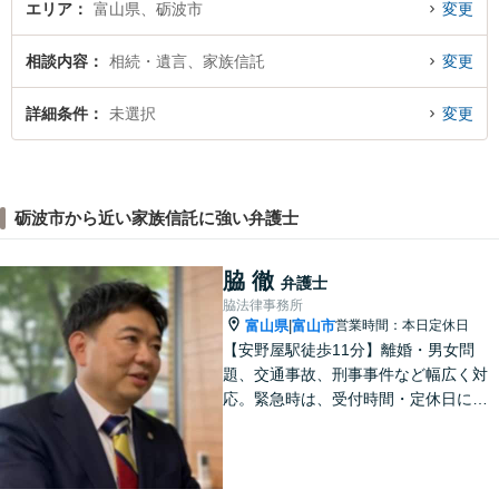
エリア
富山県、砺波市
変更
相談内容
相続・遺言、家族信託
変更
詳細条件
未選択
変更
砺波市から近い家族信託に強い弁護士
脇 徹
弁護士
脇法律事務所
富山県
富山市
営業時間：本日定休日
|
【安野屋駅徒歩11分】離婚・男女問
題、交通事故、刑事事件など幅広く対
応。緊急時は、受付時間・定休日に関
係なくお電話ください。お気軽にご相
談ください。【夜間・土日対応可】
【電話相談可】【完全個室】【子連れ
相談可】