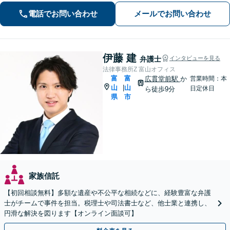
電話でお問い合わせ
メールでお問い合わせ
伊藤 建
弁護士
インタビューを見る
法律事務所Z 富山オフィス
富
富
広貫堂前駅
か
営業時間：本
山
山
|
日定休日
ら徒歩9分
県
市
家族信託
【初回相談無料】多額な遺産や不公平な相続などに、経験豊富な弁護
士がチームで事件を担当。税理士や司法書士など、他士業と連携し、
円滑な解決を図ります【オンライン面談可】