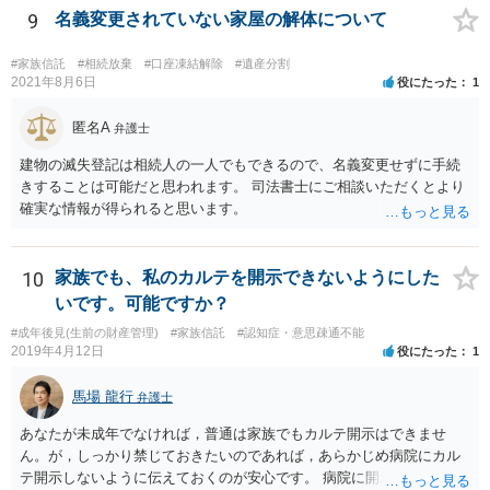
9
名義変更されていない家屋の解体について
#家族信託
#相続放棄
#口座凍結解除
#遺産分割
2021年8月6日
役にたった
1
匿名A
弁護士
建物の滅失登記は相続人の一人でもできるので、名義変更せずに手続
きすることは可能だと思われます。 司法書士にご相談いただくとより
確実な情報が得られると思います。
10
家族でも、私のカルテを開示できないようにした
いです。可能ですか？
#成年後見(生前の財産管理)
#家族信託
#認知症・意思疎通不能
2019年4月12日
役にたった
1
馬場 龍行
弁護士
あなたが未成年でなければ，普通は家族でもカルテ開示はできませ
ん。が，しっかり禁じておきたいのであれば，あらかじめ病院にカル
テ開示しないように伝えておくのが安心です。 病院に開示しないよう