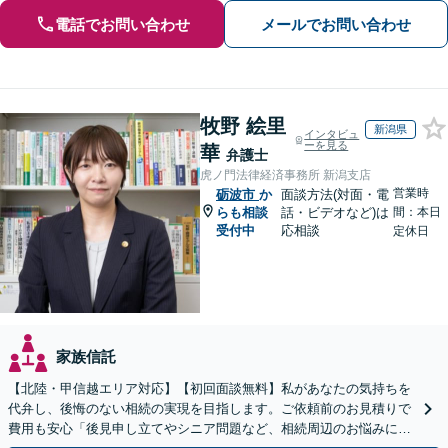
電話でお問い合わせ
メールでお問い合わせ
牧野 絵里
新潟県
インタビュ
ーを見る
華
弁護士
虎ノ門法律経済事務所 新潟支店
営業時
砺波市
か
面談方法(対面・電
らも相談
話・ビデオなど)は
間：本日
受付中
応相談
定休日
家族信託
【北陸・甲信越エリア対応】【初回面談無料】私があなたの気持ちを
代弁し、後悔のない相続の実現を目指します。ご依頼前のお見積りで
費用も安心「後見申し立てやシニア問題など、相続周辺のお悩みにも