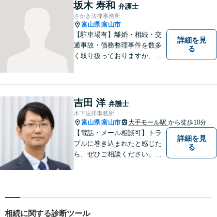
策がないか考えてみません
坂木 寿和
弁護士
か？【複数弁護士在籍】
さかき法律事務所
富山県
富山市
|
【駐車場有】離婚・相続・交
詳細を見
通事故・債務整理事件を数多
る
く取り扱っておりますが、そ
の他も様々な事件に対応して
おります。「相談してよかっ
た」「少しほっとしました」
というお声をいただけるよう
吉田 洋
弁護士
に、誠実・丁寧を心がけ事件
木下法律事務所
に取り組んでいきたいと考え
富山県
富山市
大手モール駅
から徒歩10分
|
ています。
【電話・メール相談可】トラ
詳細を見
ブルに巻き込まれたと感じた
る
ら、ぜひご相談ください。離
婚・相続・刑事・労働・企業
法務など、幅広い分野に対応
しています。あなたのお悩み
を解決するため、迅速かつ丁
寧にサポートいたします。
相続に関する診断ツール