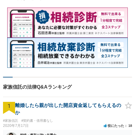
【夜間対応可能】
家族信託の法律Q&Aランキング
1
離婚したら親が出した開店資金返してもらえるの
か
#家族信託
#契約書・借用書なし
2020年7月17日
役にたった
18