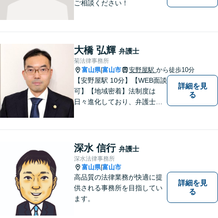
ご相談ください！
大橋 弘輝
弁護士
菊法律事務所
富山県
富山市
安野屋駅
から徒歩10分
|
【安野屋駅 10分】【WEB面談
詳細を見
可】【地域密着】法制度は
る
日々進化しており、弁護士に
も柔軟かつ迅速な対応が求め
られる時代です。 電子化やAI
の活用が進む中でも、依頼者
の声にしっかり耳を傾ける姿
深水 信行
弁護士
勢は変わりません。
深水法律事務所
富山県
富山市
|
高品質の法律業務が快適に提
詳細を見
供される事務所を目指してい
る
ます。