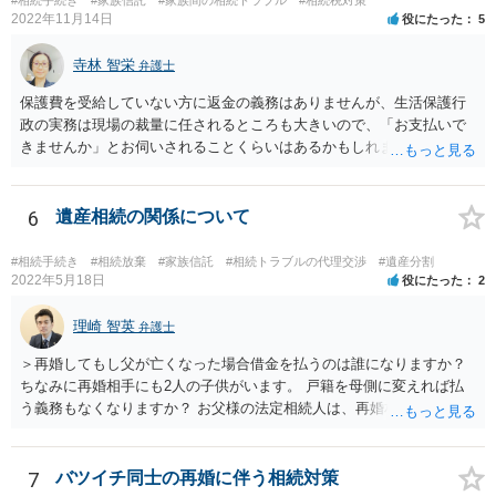
2022年11月14日
役にたった
5
寺林 智栄
弁護士
保護費を受給していない方に返金の義務はありませんが、生活保護行
政の実務は現場の裁量に任されるところも大きいので、「お支払いで
きませんか」とお伺いされることくらいはあるかもしれません。 通報
するかどうかは、あなたとお父さんの妹さんとの関係などを総合的に
考えてご判断いただくのが良いと思います。
6
遺産相続の関係について
#相続手続き
#相続放棄
#家族信託
#相続トラブルの代理交渉
#遺産分割
2022年5月18日
役にたった
2
理崎 智英
弁護士
＞再婚してもし父が亡くなった場合借金を払うのは誰になりますか？
ちなみに再婚相手にも2人の子供がいます。 戸籍を母側に変えれば払
う義務もなくなりますか？ お父様の法定相続人は、再婚相手とご相談
者様なので、お父様の借金はご相談者様も相続することになります。
戸籍がどこにあるのかは関係ありません。 ただし、お父様が亡くなっ
たことを知ってから３か月以内に家庭裁判所にて「相続放棄」の手続
7
バツイチ同士の再婚に伴う相続対策