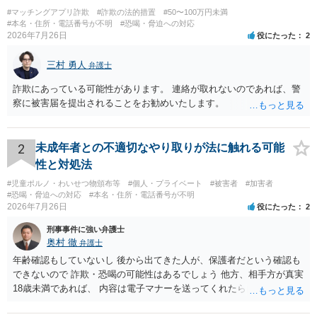
#マッチングアプリ詐欺
#詐欺の法的措置
#50〜100万円未満
#本名・住所・電話番号が不明
#恐喝・脅迫への対応
2026年7月26日
役にたった
2
三村 勇人
弁護士
詐欺にあっている可能性があります。 連絡が取れないのであれば、警
察に被害届を提出されることをお勧めいたします。
2
未成年者との不適切なやり取りが法に触れる可能
性と対処法
#児童ポルノ・わいせつ物頒布等
#個人・プライベート
#被害者
#加害者
#恐喝・脅迫への対応
#本名・住所・電話番号が不明
2026年7月26日
役にたった
2
刑事事件に強い弁護士
奥村 徹
弁護士
年齢確認もしていないし 後から出てきた人が、保護者だという確認も
できないので 詐欺・恐喝の可能性はあるでしょう 他方、相手方が真実
18歳未満であれば、 内容は電子マナーを送ってくれたら自慰行為など
の動画を要望通りに撮って送るよと言ったやりとりでした。 自分は動
画の尺は10分ほど、服を着たままで胸を触って欲しい、などの要望を