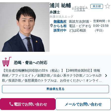
浦川 祐輔
東京都
インタビュ
ーを見る
弁護士
弁護士法人エッグ
営業時間：0
御蔵島村
面談方法(対面・
からも相
電話・ビデオな
0:00~23:59
談受付中
ど)は応相談
（平日）
恐喝・脅迫への対応
【完全成功報酬制(回収額の33％（税込）】【24時間全国対応】情報
商材／アフィリエイト／副業詐欺／出会い系サクラ詐欺／コンサル詐
欺／投資詐欺／仮想通貨のトラブルは、お任せください！オンライン
のみで解決も可能！
料金表を見る
電話でお問い合わせ
メールでお問い合わせ