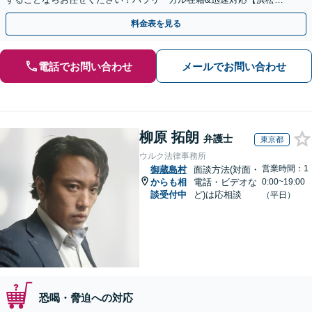
駅1分】※結婚詐欺・ロマンス詐欺に関するご相談はお断り
料金表を見る
電話でお問い合わせ
メールでお問い合わせ
柳原 拓朗
弁護士
東京都
ウルク法律事務所
営業時間：1
御蔵島村
面談方法(対面・
からも相
電話・ビデオな
0:00~19:00
談受付中
ど)は応相談
（平日）
恐喝・脅迫への対応