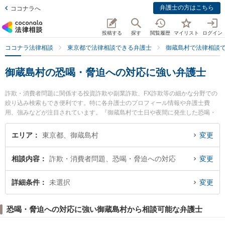
弁護士の方はこちら
ココナラへ
投稿する
探す
閲覧履歴
マイリスト
ログイン
ココナラ法律相談
東京都で法律相談できる弁護士
御蔵島村で法律相談
御蔵島村の恐喝・脅迫への対応に強い弁護士
詐欺・消費者問題に関係する投資詐欺や副業詐欺、FX詐欺等の細かな分野での
絞り込み検索もでき便利です。特に各弁護士のプロフィール情報や弁護士費
用、強みなどが注目されています。『御蔵島村で土日や夜間に発生した恐喝・
脅迫への対応のトラブルを今すぐに弁護士に相談したい』『恐喝・脅迫への対
応のトラブル解決の実績豊富な近くの弁護士を検索したい』『初回相談無料で
エリア
東京都、御蔵島村
変更
恐喝・脅迫への対応を法律相談できる御蔵島村内の弁護士に相談予約したい』
などでお困りの相談者さんにおすすめです。
相談内容
詐欺・消費者問題、恐喝・脅迫への対応
変更
詳細条件
未選択
変更
恐喝・脅迫への対応に強い御蔵島村から相談可能な弁護士