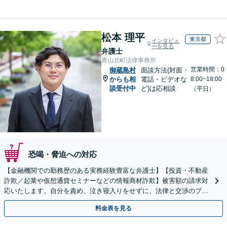
松本 理平
東京都
インタビュ
ーを見る
弁護士
青山北町法律事務所
営業時間：0
御蔵島村
面談方法(対面・
からも相
電話・ビデオな
8:00~18:00
談受付中
ど)は応相談
（平日）
恐喝・脅迫への対応
【金融機関での勤務歴のある実務経験豊富な弁護士】【投資・不動産
詐欺／起業や仮想通貨セミナーなどの情報商材詐欺】被害額の請求対
応いたします。自分を責め、泣き寝入りをせずに、法律と交渉のプロ
にまずはご相談ください。【表参道駅から徒歩3分】
料金表を見る