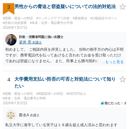
して、要求された金額(1000円程度)の電子マネーを送信してしまいま
3
男性からの脅迫と窃盗疑いについての法的対処法
した。 そこから、撮影するまで暇なので顔の雰囲気の写真を交換して
欲しい、住んでいる都道府県と区を教えてと言われたので教えたりと
#恐喝・脅迫への対応
#マッチングアプリ詐欺
#悪徳商法
#少額訴訟サポート
言ったやり取りをしていました。 というやりとりは、青少年条例違反
#詐欺の法的措置
#本名・住所・電話番号が不明
2026年7月27日
（わいせつ行為）の疑いがあります。18歳未満と知らなくても処罰可
能です。
詐欺・消費者問題に強い弁護士
若井 亮
弁護士
初めまして。 ご相談内容を拝見しました。 当時の相手方の内心は不明
ですが、携帯電話代を払ってあげると言われてお金を受け取っただけ
であれば窃盗になりません。 また、民事上も贈与契約に該当すると思
われるところ、返済の義務はありません。 これ以上のやり取りをせ
ず、可能であればブロックをするようにしてください。 ご不安であれ
ば、最寄りの警察署に相談をしても良いかもしれません。 以上、ご参
4
大学費用支払い拒否の可否と対処法について知り
考になれば幸いです。
たい
#恐喝・脅迫への対応
#高額請求への対応
#200万円以上
#本名・住所・電話番号が判明
2026年7月22日
役にたった
2
匿名A
弁護士
私立大学に進学している実子は１８歳を超え成人済みと思われます