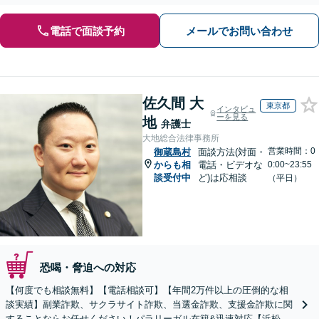
電話で面談予約
メールでお問い合わせ
佐久間 大
東京都
インタビュ
ーを見る
地
弁護士
大地総合法律事務所
営業時間：0
御蔵島村
面談方法(対面・
からも相
電話・ビデオな
0:00~23:55
談受付中
ど)は応相談
（平日）
恐喝・脅迫への対応
【何度でも相談無料】【電話相談可】【年間2万件以上の圧倒的な相
談実績】副業詐欺、サクラサイト詐欺、当選金詐欺、支援金詐欺に関
することならお任せください！パラリーガル在籍&迅速対応【浜松町