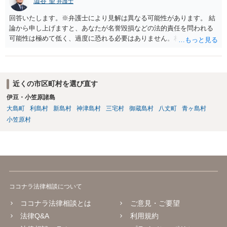
澁谷 望
弁護士
回答いたします。※弁護士により見解は異なる可能性があります。 結
論から申し上げますと、あなたが名誉毀損などの法的責任を問われる
可能性は極めて低く、過度に恐れる必要はありません。相手の行為こ
そが恐喝や脅迫にあたる悪質な手口です。相手がブロックしてきたの
は警察の介入を恐れて逃げた可能性が高いと考えられます。 今後の具
体的な対応は以下の通りです。 ・相手の要求は無視する（1対1のやり
取りで「詐欺か」と聞いただけで名誉毀損は成立しません） ・マイナ
近くの市区町村を選び直す
ンバー総合フリーダイヤルへ連絡し、カードの一時停止と再発行手続
伊豆・小笠原諸島
きを行う ・万が一に備え、会社には「個人情報を悪用されたトラブル
大島町
利島村
新島村
神津島村
三宅村
御蔵島村
八丈町
青ヶ島村
に巻き込まれた」と事前伝えておく すでに警察へ相談済みとのことで
すので、今後別のアカウントから連絡が来ても一切応じず、警察へ追
小笠原村
加の報告を行ってください。
ココナラ法律相談について
ココナラ法律相談とは
ご意見・ご要望
法律Q&A
利用規約