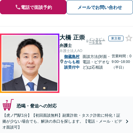
電話で面談予約
メールでお問い合わせ
大橋 正崇
東京都
インタビュ
ーを見る
弁護士
弁護士法人AO
営業時間：0
御蔵島村
面談方法(対面・
からも相
電話・ビデオな
9:00~18:00
談受付中
ど)は応相談
（平日）
恐喝・脅迫への対応
【虎ノ門駅1分】【初回面談無料】副業詐欺・タスク詐欺に特化！証
拠が少ない場合でも、解決の糸口を探します。【電話・メール・ビデ
オ面談可】