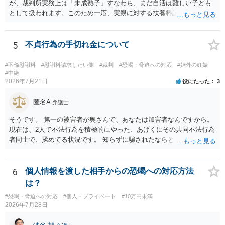
が、裁判所実務上は「未成熟子」すなわち、まだ自活は難しい子ども
として扱われます。このため一応、実親に対する扶養料請求として法
律的には成り立つ可能性があります。 ただし、実子と同居する元配偶
者宛に養育費を支払っており、当該養育費は実子の進学費用の趣旨も
一部含まれています。また、私立大学進学について貴殿が了解したわ
5
不貞行為の手切れ金について
けではないという事情も存在します。 こうした場合には、支払を拒ん
だとしても学費の請求が裁判所によって強制される可能性は低いとい
#不倫慰謝料
#慰謝料請求したい側
#裁判
#恐喝・脅迫への対応
#婚外の妊娠
えます。 以上整理したとおり、貴殿の事情を説明し支払えないと実子
#中絶
2026年7月21日
役にたった
3
に伝えるのが良い対処法と思います。
匿名A
弁護士
そうです。 第一の被害者が奥さんで、あなたは加害者なんですから。
現在は、2人で不法行為を積極的にやった、あげくにその共同不法行為
者同士で、揉めてる状況です。 知らずに騙されたならともか
く・・・。 それでも経緯を考えれば多少は、その男よりは同情できる
というだけですから。
6
個人情報を渡した相手からの恐喝への対応方法
は？
#恐喝・脅迫への対応
#個人・プライベート
#10万円未満
2026年7月28日