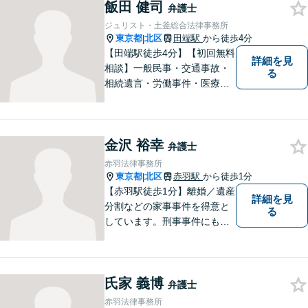
飯田 健司
っております。少しでもお困
弁護士
りの際はお気軽にご相談くだ
ジュリスト・土釜総合法律事務所
さい。
東京都
北区
田端駅
から徒歩4分
|
【田端駅徒歩4分】【初回無料
詳細を見
相談】一般民事・交通事故・
る
相続遺言・労働事件・医療問
題など、幅広い問題に対して
法的ソリューションをご提供
いたします。複数弁護士が在
金沢 裕幸
籍し、複雑な問題にも対応可
弁護士
能です。お困りごとがありま
赤羽法律事務所
したら、まずはご相談を。
東京都
北区
赤羽駅
から徒歩1分
|
【赤羽駅徒歩1分】離婚／遺産
詳細を見
分割などの家事事件を得意と
る
しています。刑事事件にも対
応可能。複数対応ご希望の場
合、2名の弁護士で相談に対応
します。他事務所と連携した
氏家 義博
弁護団事件の経験多数。【セ
弁護士
カンドオピニオン対応】お気
赤羽法律事務所