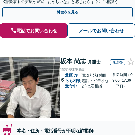
X詐欺事案の実績が豊富 ｢おかしいな」と感じたらすぐにご相談くだ
さい。
料金表を見る
電話でお問い合わせ
メールでお問い合わせ
坂本 尚志
弁護士
東京都
清陵法律事務所
営業時間：0
北区
か
面談方法(対面・
らも相談
電話・ビデオな
9:00~17:30
受付中
ど)は応相談
（平日）
本名・住所・電話番号が不明な詐欺師