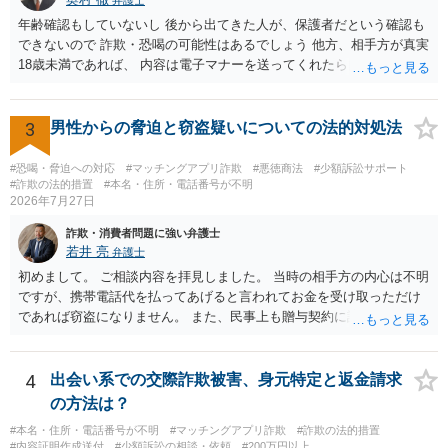
年齢確認もしていないし 後から出てきた人が、保護者だという確認も
できないので 詐欺・恐喝の可能性はあるでしょう 他方、相手方が真実
18歳未満であれば、 内容は電子マナーを送ってくれたら自慰行為など
の動画を要望通りに撮って送るよと言ったやりとりでした。 自分は動
画の尺は10分ほど、服を着たままで胸を触って欲しい、などの要望を
して、要求された金額(1000円程度)の電子マネーを送信してしまいま
3
男性からの脅迫と窃盗疑いについての法的対処法
した。 そこから、撮影するまで暇なので顔の雰囲気の写真を交換して
欲しい、住んでいる都道府県と区を教えてと言われたので教えたりと
#恐喝・脅迫への対応
#マッチングアプリ詐欺
#悪徳商法
#少額訴訟サポート
言ったやり取りをしていました。 というやりとりは、青少年条例違反
#詐欺の法的措置
#本名・住所・電話番号が不明
2026年7月27日
（わいせつ行為）の疑いがあります。18歳未満と知らなくても処罰可
能です。
詐欺・消費者問題に強い弁護士
若井 亮
弁護士
初めまして。 ご相談内容を拝見しました。 当時の相手方の内心は不明
ですが、携帯電話代を払ってあげると言われてお金を受け取っただけ
であれば窃盗になりません。 また、民事上も贈与契約に該当すると思
われるところ、返済の義務はありません。 これ以上のやり取りをせ
ず、可能であればブロックをするようにしてください。 ご不安であれ
ば、最寄りの警察署に相談をしても良いかもしれません。 以上、ご参
4
出会い系での交際詐欺被害、身元特定と返金請求
考になれば幸いです。
の方法は？
#本名・住所・電話番号が不明
#マッチングアプリ詐欺
#詐欺の法的措置
#内容証明作成送付
#少額訴訟の相談・依頼
#200万円以上