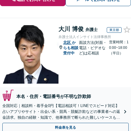
大川 博俊
弁護士
東京都
弁護士法人インサイト法律事務所
営業時間：1
北区
か
面談方法(対面・
らも相談
電話・ビデオな
0:00~18:00
受付中
ど)は応相談
（平日）
本名・住所・電話番号が不明な詐欺師
全国対応｜相談料・着手金0円【電話相談可！LINEでスピード対応】
占いアプリやサイト・出会い系・競馬・競艇詐欺などの事業者への返
金請求。独自の経験・知識で、他事務所で断られた難しいケースも解
決に導いた実績あり。まずはお気軽にご相談ください
料金表を見る