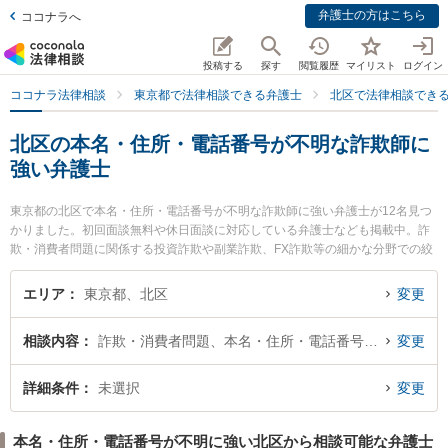
弁護士の方はこちら
ココナラへ
投稿する
探す
閲覧履歴
マイリスト
ログイン
ココナラ法律相談
東京都で法律相談できる弁護士
北区で法律相談でき
北区の本名・住所・電話番号が不明な詐欺師に
強い弁護士
東京都の北区で本名・住所・電話番号が不明な詐欺師に強い弁護士が12名見つ
かりました。初回面談無料や休日面談に対応している弁護士なども掲載中。詐
欺・消費者問題に関係する投資詐欺や副業詐欺、FX詐欺等の細かな分野での絞
り込み検索もでき便利です。特に十条王子法律事務所の金ヶ崎 絵美弁護士や弁
護士法人アクロピースの吉田 伸広弁護士、弁護士法人アクロピースの伊藤 俊太
エリア
東京都、北区
変更
郎弁護士のプロフィール情報や弁護士費用、強みなどが注目されています。
『北区で土日や夜間に発生した本名・住所・電話番号が不明な詐欺師のトラブ
相談内容
詐欺・消費者問題、本名・住所・電話番号が不明
変更
ルを今すぐに弁護士に相談したい』『本名・住所・電話番号が不明な詐欺師の
トラブル解決の実績豊富な近くの弁護士を検索したい』『初回相談無料で本
名・住所・電話番号が不明な詐欺師を法律相談できる北区内の弁護士に相談予
詳細条件
未選択
変更
約したい』などでお困りの相談者さんにおすすめです。
本名・住所・電話番号が不明に強い北区から相談可能な弁護士