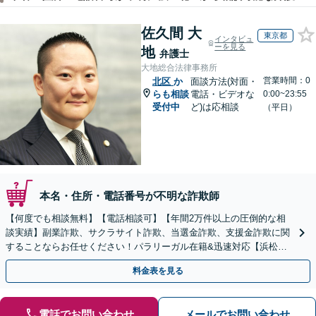
佐久間 大
東京都
インタビュ
ーを見る
地
弁護士
大地総合法律事務所
営業時間：0
北区
か
面談方法(対面・
らも相談
電話・ビデオな
0:00~23:55
受付中
ど)は応相談
（平日）
本名・住所・電話番号が不明な詐欺師
【何度でも相談無料】【電話相談可】【年間2万件以上の圧倒的な相
談実績】副業詐欺、サクラサイト詐欺、当選金詐欺、支援金詐欺に関
することならお任せください！パラリーガル在籍&迅速対応【浜松町
駅1分】※結婚詐欺・ロマンス詐欺に関するご相談はお断り
料金表を見る
電話でお問い合わせ
メールでお問い合わせ