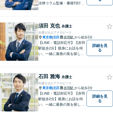
法律コラム監修・書籍刊行・
メディア出演多】クレジット
カード、分割払い対応【電話
相談可】専門スタッフが概要
須田 克也
を伺い、相談予約をご案内。
弁護士
「有利な条件で解決したい」
弁護士法人アクロピース
と強い要望がある方はご相談
東京都
北区
赤羽駅
から徒歩2分
|
ください。
【LINE・電話対応可】【赤羽
詳細を見
駅徒歩2分】親身にお話を伺
る
い、一緒に最善の策を探しま
す。離婚／交通事故／借金問
題／不動産／相続などご相談
ください。チームを組んで弁
石田 雅海
護をします。他士業との連携
弁護士
あり【初回面談無料】
弁護士法人アクロピース
東京都
北区
赤羽駅
から徒歩2分
|
【LINE・電話対応可】【赤羽
詳細を見
駅徒歩2分】親身にお話を伺
る
い、一緒に最善の策を探しま
す。離婚／交通事故／借金問