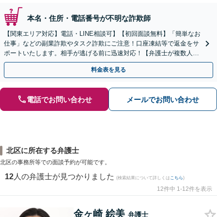
本名・住所・電話番号が不明な詐欺師
【関東エリア対応】電話・LINE相談可】【初回面談無料】「簡単なお
仕事」などの副業詐欺やタスク詐欺にご注意！口座凍結等で返金をサ
ポートいたします。相手が逃げる前に迅速対応！【弁護士が複数人在
籍】事務所内で連携し問題解決へ【休日・夜間面談可】
料金表を見る
電話でお問い合わせ
メールでお問い合わせ
北区に所在する弁護士
北区の事務所等での面談予約が可能です。
12
人の弁護士が見つかりました
(検索結果について詳しくは
こちら
)
12件中 1-12件を表示
金ヶ崎 絵美
弁護士