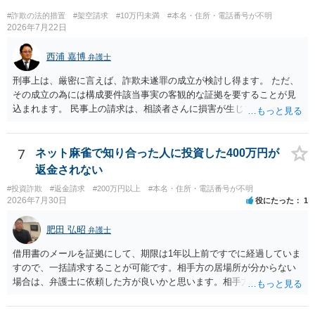
出してしまったのでしょう。 残っているのが無記名（つまり，自分の
#詐欺の法的措置
#架空請求
#10万円未満
#本名・住所・電話番号が不明
物に記名していない）のようですから，記名を気にしていない方だと
2026年7月22日
思います。 この場合は，過失にすぎませんから，窃盗罪は成立せず，
刑事的処罰を求めることはできません。 【弁償してもらうことは可能
西浦 嘉博
弁護士
か】 刑事ではなく民事の場合，不法行為に基づく損害賠償請求が問題
刑事上は、厳密に言えば、詐欺未遂罪の成立が検討し得ます。 ただ、
となります。 不法行為に基づく損害賠償請求は，故意だけではなく過
その成立の為には構成要件該当事実の客観的な証拠を要することが見
失も対象となります。 したがいまして，弁償してもらうことは可能で
込まれます。 民事上の請求は、相談者さんに損害が生じていない以
す。 ただし，間違えた方が誰かわかることが重要にはなります。
上、困難な様に思われます。 より詳細な事項についてお聞きになりた
い場合、最寄りの法律事務所での相談を検討ください。 上記、ご参考
ください。
7
ネット麻雀で知り合った人に投資した400万円が
返金されない
#投資詐欺
#返金請求
#200万円以上
#本名・住所・電話番号が不明
2026年7月30日
役にたった
1
肥田 弘昭
弁護士
借用書のメールを証拠にして、期限は1年以上前ですでに経過していま
すので、一括請求することが可能です。相手方の居場所が分からない
場合は、弁護士に依頼した方が良いかと思います。相手方の居場所が
分かるのであれば、個人でもできるかと思います。ご参考にしてくだ
さい。