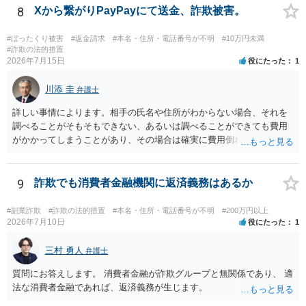
8
Xから繋がりPayPayにて送金、詐欺被害。
#ぼったくり被害
#返金請求
#本名・住所・電話番号が不明
#10万円未満
#詐欺の法的措置
2026年7月15日
役にたった
1
川添 圭
弁護士
詳しい事情によります。相手の氏名や住所がわからない場合、それを
調べることがそもそもできない、あるいは調べることができても費用
がかかってしまうことがあり、その場合は確実に費用倒れになりそう
です（調査費用は相手に請求できないのが原則だからです）。
9
詐欺でも消費者金融機関に返済義務はあるか
#副業詐欺
#詐欺の法的措置
#本名・住所・電話番号が不明
#200万円以上
2026年7月10日
役にたった
1
三村 勇人
弁護士
質問にお答えします。 消費者金融が詐欺グループと無関係であり、 適
法な消費者金融であれば、返済義務が生じます。