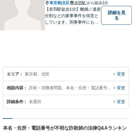
軽にご連絡ください。
東京都
北区
赤羽駅
から徒歩1分
|
【赤羽駅徒歩1分】離婚／遺産
詳細を見
分割などの家事事件を得意と
る
しています。刑事事件にも対
応可能。複数対応ご希望の場
合、2名の弁護士で相談に対応
します。他事務所と連携した
弁護団事件の経験多数。【セ
カンドオピニオン対応】お気
軽にご連絡ください。
エリア
東京都、北区
変更
相談内容
詐欺・消費者問題、本名・住所・電話番号が不明
変更
詳細条件
未選択
変更
本名・住所・電話番号が不明な詐欺師の法律Q&Aランキン