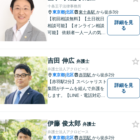
十条王子法律事務所
東京都
北区
東十条駅
から徒歩3分
|
【初回相談無料】【土日祝日
詳細を見
相談可能】【オンライン相談
る
可能】 依頼者一人一人の気持
ちを大切にし、最善の解決策
を見出す身近な弁護士である
ことを心掛けており、多数の
吉田 伸広
方より、元気になった・安心
弁護士
したという声をいただいてお
弁護士法人アクロピース
ります。
東京都
北区
赤羽駅
から徒歩2分
|
【赤羽駅2分】スペシャリスト
詳細を見
集団がチームを組んで弁護を
る
します。【LINE・電話対応
可】 離婚／労働問題／刑事／
交通事故／借金債務整理など
ご相談ください。アクロピー
伊藤 俊太郎
スはあなたの味方です！他士
弁護士
業との連携あり。
弁護士法人アクロピース
東京都
北区
赤羽駅
から徒歩2分
|