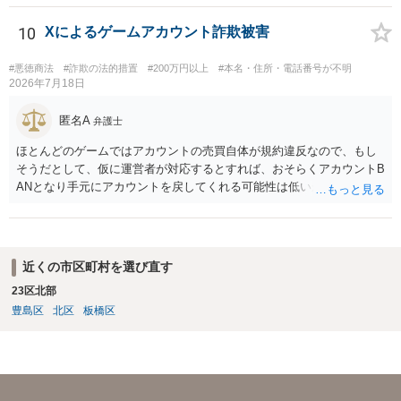
10
Xによるゲームアカウント詐欺被害
#悪徳商法
#詐欺の法的措置
#200万円以上
#本名・住所・電話番号が不明
2026年7月18日
匿名A
弁護士
ほとんどのゲームではアカウントの売買自体が規約違反なので、もし
そうだとして、仮に運営者が対応するとすれば、おそらくアカウントB
ANとなり手元にアカウントを戻してくれる可能性は低いかもしれませ
ん。さらにいえば、最悪の場合、貴殿も運営者から出禁処分（登録拒
絶）を食らう可能性があります。RMTが許されているゲーム（海外の
運営会社にはそのようなスタンスの事業者もいます）であれば結論は
変わるかもしれませんが…
近くの市区町村を選び直す
23区北部
豊島区
北区
板橋区