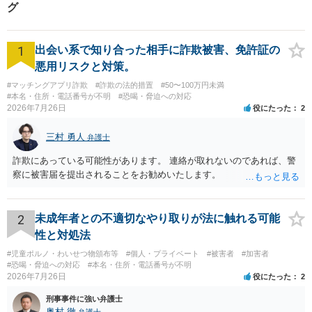
グ
1
出会い系で知り合った相手に詐欺被害、免許証の
悪用リスクと対策。
#マッチングアプリ詐欺
#詐欺の法的措置
#50〜100万円未満
#本名・住所・電話番号が不明
#恐喝・脅迫への対応
2026年7月26日
役にたった
2
三村 勇人
弁護士
詐欺にあっている可能性があります。 連絡が取れないのであれば、警
察に被害届を提出されることをお勧めいたします。
2
未成年者との不適切なやり取りが法に触れる可能
性と対処法
#児童ポルノ・わいせつ物頒布等
#個人・プライベート
#被害者
#加害者
#恐喝・脅迫への対応
#本名・住所・電話番号が不明
2026年7月26日
役にたった
2
刑事事件に強い弁護士
奥村 徹
弁護士