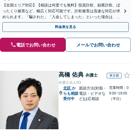
【全国エリア対応】【相談は何度でも無料】投資詐欺、副業詐欺、ぼ
ったくり被害など、幅広く対応可能です。詐欺被害は迅速な対応が求
められます。「騙された」「入金してしまった」といった場合は、お
早めにご相談ください。【電話・メール・WEB相談可】
料金表を見る
電話でお問い合わせ
メールでお問い合わせ
高橋 佑典
弁護士
東京都
弁護士法人AO
営業時間：0
北区
か
面談方法(対面・
らも相談
電話・ビデオな
9:00~19:00
受付中
ど)は応相談
（平日）