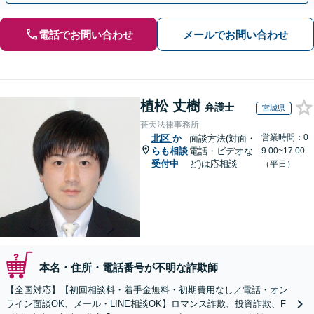
電話でお問い合わせ
メールでお問い合わせ
植松 丈樹
弁護士
宮城県
蒼天法律事務所
営業時間：0
北区
か
面談方法(対面・
らも相談
電話・ビデオな
9:00~17:00
受付中
ど)は応相談
（平日）
本名・住所・電話番号が不明な詐欺師
【全国対応】【初回相談料・着手金無料・初期費用なし／電話・オン
ライン面談OK、メール・LINE相談OK】ロマンス詐欺、投資詐欺、F