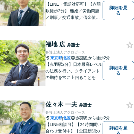
【LINE・電話対応可】【赤羽
詳細を見
駅徒歩2分】 離婚／労働問題
る
／刑事／交通事故／借金債務
整理などご相談ください。ス
ペシャリスト集団がチームを
組んで弁護をします。他士業
福地 広
との連携あり。アクロピース
弁護士
はあなたの味方です！
弁護士法人アクロピース
東京都
北区
赤羽駅
から徒歩2分
|
【赤羽駅2分】日本最高レベル
詳細を見
の法務を行い、クライアント
る
の期待を常に上回ることを使
命と考え活動しています。使
命を全てのクライアントに対
して実行し、クライアントの
佐々木 一夫
最高のピースになるために精
弁護士
一杯の努力をしていきます。
弁護士法人アクロピース
東京都
北区
赤羽駅
から徒歩2分
|
【LINE相談可】【24時間問い
詳細を見
合わせ受付中】【全国新聞の
る