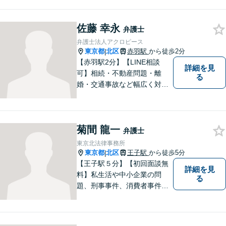
題／不動産／相続などご相談
ください。チームを組んで弁
佐藤 幸永
護をします。他士業との連携
弁護士
あり【初回面談無料】
弁護士法人アクロピース
東京都
北区
赤羽駅
から徒歩2分
|
【赤羽駅2分】【LINE相談
詳細を見
可】相続・不動産問題・離
る
婚・交通事故など幅広く対
応。チーム体制による迅速か
つ丁寧なサポートで、納得で
きる解決を目指します。どの
菊間 龍一
ような内容でもお気軽にご相
弁護士
談ください。【24時間問い合
東京北法律事務所
わせ受付中】
東京都
北区
王子駅
から徒歩5分
|
【王子駅５分】【初回面談無
詳細を見
料】私生活や中小企業の問
る
題、刑事事件、消費者事件、
交通事故、労働問題、不動産
取引、債権保全・回収、契約
関係など様々な分野を取り扱