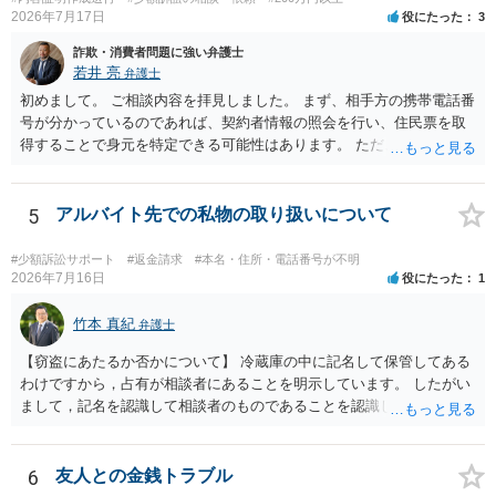
2026年7月17日
役にたった
3
詐欺・消費者問題に強い弁護士
若井 亮
弁護士
初めまして。 ご相談内容を拝見しました。 まず、相手方の携帯電話番
号が分かっているのであれば、契約者情報の照会を行い、住民票を取
得することで身元を特定できる可能性はあります。 ただ、他人名義の
携帯電話であるなどした場合には特定に結びつけることは難しいとこ
ろです。 LINEについても、詐欺の事案であれば照会できる可能性はあ
りますが、携帯電話の番号を経由する方法より難しくなります。 身元
5
アルバイト先での私物の取り扱いについて
を特定した後は、返金の理屈があるかどうかを確認していきます。 基
本的に贈与に該当する場合には返金請求ができません。 詐欺を含め、
#少額訴訟サポート
#返金請求
#本名・住所・電話番号が不明
当方に返金の理屈があるかどうかを確認していきます。 さらに、渡し
2026年7月16日
役にたった
1
た金額について、裏付けがあるかどうかも精査します。 上記を経て、
身元の特定、返金の理屈があると判断できるのであれば、まずは交渉
竹本 真紀
弁護士
からスタートすることになるでしょう。 ご理解のとおり、詐欺である
【窃盗にあたるか否かについて】 冷蔵庫の中に記名して保管してある
ことの立証は簡単ではありません。 刑事事件化が出来るのであれば、
わけですから，占有が相談者にあることを明示しています。 したがい
返金交渉で有利になる可能性がありますが、民事上の詐欺の立証以上
まして，記名を認識して相談者のものであることを認識していながら
に難しいところがあります。 こちらについては、一度、最寄りの警察
持ち出した場合には，相談者の占有を奪ったことになりますから，窃
署に被害相談をするようにしてください。 具体的な見通しに関して
盗罪が成立します。 しかし，窃盗罪は，故意犯です。 過失犯の場合に
は、証拠を拝見する必要があるため、直接弁護士にご相談された方が
は，窃盗罪は成立しません。処罰規定がないからです。 おそらく，持
6
友人との金銭トラブル
良いかと思います。
ち出した方は，相談者の記名に気づかず，自分のものと間違えて持ち