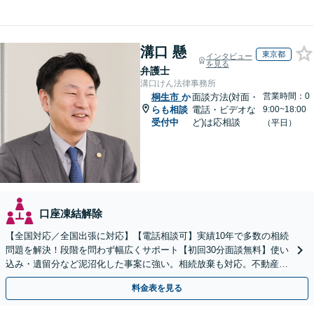
溝口 懸
東京都
インタビュー
を見る
弁護士
溝口けん法律事務所
営業時間：0
桐生市
か
面談方法(対面・
らも相談
電話・ビデオな
9:00~18:00
受付中
ど)は応相談
（平日）
口座凍結解除
【全国対応／全国出張に対応】【電話相談可】実績10年で多数の相続
問題を解決！段階を問わず幅広くサポート【初回30分面談無料】使い
込み・遺留分など泥沼化した事案に強い。相続放棄も対応。不動産相
続は次世代を見据えたご提案。生前対策もお任せを
料金表を見る