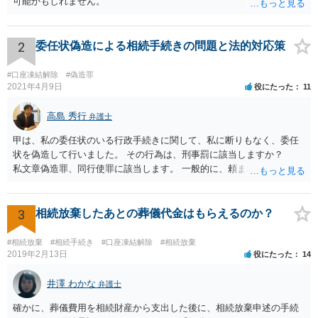
可能かもしれません。
2
委任状偽造による相続手続きの問題と法的対応策
#口座凍結解除
#偽造罪
2021年4月9日
役にたった
11
高島 秀行
弁護士
甲は、私の委任状のいる行政手続きに関して、私に断りもなく、委任
状を偽造して行いました。 その行為は、刑事罰に該当しますか？
私文章偽造罪、同行使罪に該当します。 一般的に、頼まれた（委任さ
れた）人は、行政に提出する委任状の署名を偽造できるのでしょう
か？ 委任状を偽造して使用することはまでは依頼の範囲ではない
ので できないと思います。
3
相続放棄したあとの葬儀代金はもらえるのか？
#相続放棄
#相続手続き
#口座凍結解除
#相続放棄
2019年2月13日
役にたった
14
井澤 わかな
弁護士
確かに、葬儀費用を相続財産から支出した後に、相続放棄申述の手続