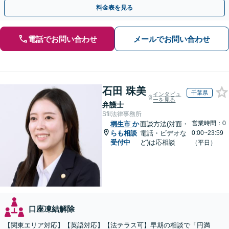
明確な料金体系【オンライン面談可能】
料金表を見る
電話でお問い合わせ
メールでお問い合わせ
石田 珠美
千葉県
インタビュ
ーを見る
弁護士
Sfil法律事務所
営業時間：0
桐生市
か
面談方法(対面・
らも相談
電話・ビデオな
0:00~23:59
受付中
ど)は応相談
（平日）
口座凍結解除
【関東エリア対応】【英語対応】【法テラス可】早期の相談で「円満