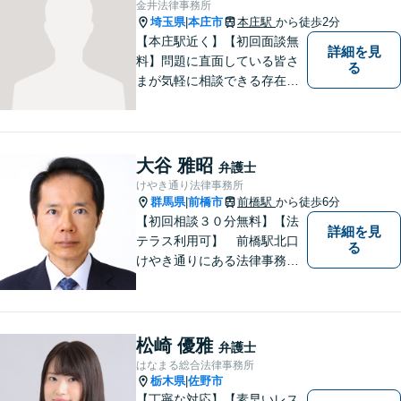
金井法律事務所
埼玉県
本庄市
本庄駅
から徒歩2分
|
【本庄駅近く】【初回面談無
詳細を見
料】問題に直面している皆さ
る
まが気軽に相談できる存在に
なります。離婚問題／相続問
題／交通事故など、幅広いト
ラブルに対応。【当日／夜間
／休日対応可能】公平・公正
大谷 雅昭
弁護士
な立場から、事件の見通しを
けやき通り法律事務所
正確に伝えます。お気軽にご
群馬県
前橋市
前橋駅
から徒歩6分
|
相談ください。
【初回相談３０分無料】【法
詳細を見
テラス利用可】 前橋駅北口
る
けやき通りにある法律事務所
です。民事事件，家事事件を
中心に，広くご相談，ご依頼
を受けております。
松崎 優雅
弁護士
はなまる総合法律事務所
栃木県
佐野市
|
【丁寧な対応】【素早いレス