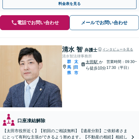
料金表を見る
電話でお問い合わせ
メールでお問い合わせ
清水 智
弁護士
インタビューを見る
清水智法律事務所
群
太
太田駅
か
営業時間：09:30~
馬
田
|
17:30（平日）
ら徒歩10分
県
市
口座凍結解除
【太田市役所近く】【初回のご相談無料】【遺産分割】ご依頼者さま
にとって有利な主張ができるよう努めます。【不動産の相続】相続し