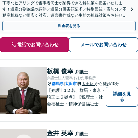
丁寧なヒアリングで当事者同士が納得できる解決策を提案いたしま
す！遺産分割協議や調停／遺留分侵害額請求／特別受益・寄与分／不
動産相続など幅広く対応。遺言書作成など生前の相続対策もお任せく
ださい。【初回面談無料】【群馬総社駅・車15分】
料金表を見る
電話でお問い合わせ
メールでお問い合わせ
板橋 俊幸
弁護士
弁護士法人龍馬 おおた事務所
群馬県
太田市
太田駅
から徒歩10分
|
【弁護士1２名、群馬・東京・
詳細を見
埼玉に５拠点】【税理士・社
る
会福祉士・精神保健福祉士が
所属】 【介護・福祉事業者の
サポートに注力】【土曜・夜
間相談可能】【出張相談可
能】
金井 英幸
弁護士