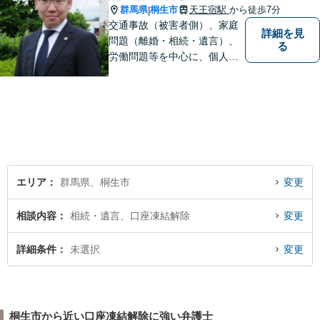
群馬県
桐生市
天王宿駅
から徒歩7分
|
交通事故（被害者側）、家庭
詳細を見
問題（離婚・相続・遺言）、
る
労働問題等を中心に、個人・
中小企業のお客様であればど
のような分野でも対応可能で
す。 結果だけでなくプロセス
もご満足いただける質の高い
サービスを日々心がけていま
す。
エリア
群馬県、桐生市
変更
相談内容
相続・遺言、口座凍結解除
変更
詳細条件
未選択
変更
桐生市から近い口座凍結解除に強い弁護士