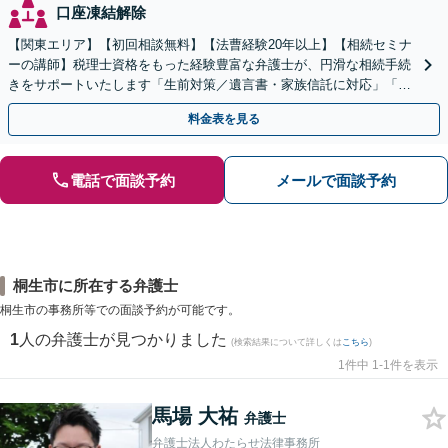
口座凍結解除
【関東エリア】【初回相談無料】【法曹経験20年以上】【相続セミナ
ーの講師】税理士資格をもった経験豊富な弁護士が、円滑な相続手続
きをサポートいたします「生前対策／遺言書・家族信託に対応」「遺
産整理業務の代行あり」【電話相談】
料金表を見る
電話で面談予約
メールで面談予約
桐生市に所在する弁護士
桐生市の事務所等での面談予約が可能です。
1
人の弁護士が見つかりました
(検索結果について詳しくは
こちら
)
1件中 1-1件を表示
馬場 大祐
弁護士
弁護士法人わたらせ法律事務所