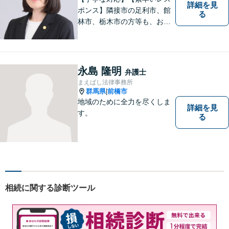
詳細を見
ポンス】隣接市の足利市、館
る
林市、栃木市の方等も、お気
軽にご相談ください。交通事
故・離婚・相続問題を多数経
験しました。不貞の慰謝料の
ご相談は、内容によって、初
永島 隆明
弁護士
回相談を無料としておりま
まえばし法律事務所
す。
群馬県
前橋市
|
地域のために全力を尽くしま
詳細を見
す。
る
相続に関する診断ツール