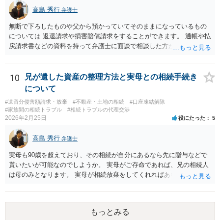
望。もちろん私もそうできればと思います。 ・・・婚姻前の契約 あ
高島 秀行
弁護士
るいは 遺言書などで その意思を実現する方法はあります。 弁護
無断で下ろしたものや父から預かっていてそのままになっているもの
士に相談してみてください。
については 返還請求や損害賠償請求をすることができます。 通帳や払
戻請求書などの資料を持って弁護士に面談で相談した方がよいと思い
ます。
10
兄が遺した資産の整理方法と実母との相続手続き
について
#遺留分侵害額請求・放棄
#不動産・土地の相続
#口座凍結解除
#家族間の相続トラブル
#相続トラブルの代理交渉
2026年2月25日
役にたった
5
高島 秀行
弁護士
実母も90歳を超えており、その相続が自分にあるなら先に贈与などで
貰いたいが可能なのでしようか。 実母がご存命であれば、兄の相続人
は母のみとなります。 実母が相続放棄をしてくれればあなた方兄弟及
び実母の子が相続人となります。 実母に連絡を取って話してみるほか
ないと思います。
もっとみる