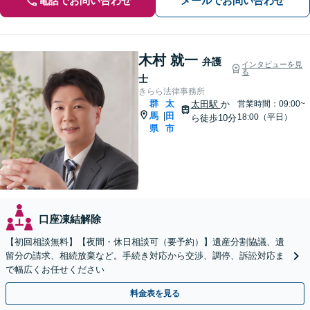
電話でお問い合わせ
メールでお問い合わせ
木村 就一
弁護
インタビューを見
る
士
きらら法律事務所
群
太
太田駅
か
営業時間：09:00~
馬
田
|
18:00（平日）
ら徒歩10分
県
市
口座凍結解除
【初回相談無料】【夜間・休日相談可（要予約）】遺産分割協議、遺
留分の請求、相続放棄など。手続き対応から交渉、調停、訴訟対応ま
で幅広くお任せください
料金表を見る