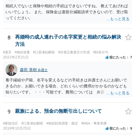
相続人でないと保険や相続の手続はできないですね。 教えてあげれば
いいでしょう。 また、保険金は遺留分減殺請求できないので、受け取
ってください。
8
再婚時の成人連れ子の名字変更と相続の悩み解決
方法
#遺言
#相続放棄
#口座凍結解除
#自筆証書遺言の作成
#財産分与
2021年2月21日
役にたった
7
森田 英樹
弁護士
養子縁組や戸籍、名字を変えるなどの手続きは弁護士さんにお願いで
きるのか、お願いできる場合、どれくらいの費用がかかるのかなども
知りたいです。 ・・・可能です。費用については 弁護士と直接面談
の上 内容を確認し 協議の上個別に契約によって決まることになっ
ています。 やはり、成人した子のことまでごちゃごちゃ考えず、自分
の事だけ考えるべきなのでしょうか ・・・お子さんの事をまで含め良
9
親族による、預金の無断引出しについて
い解決案があればお悩みになるのは当然と言えば当然のことです。 彼
と親子関係を結びたいと思っているが、名字は変えたくない・・・養
#家族信託
#口座凍結解除
#相続財産調査・鑑定
#M&A・事業承継
子縁組の必要があり 氏も変更することになります。 しかし 彼は成人
2018年10月25日
役にたった
9
しているとは言え、自分の子と私の連れ子、全て平等にしたいと希