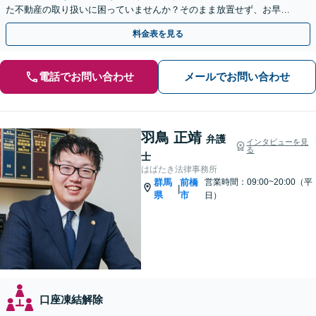
た不動産の取り扱いに困っていませんか？そのまま放置せず、お早め
にご相談を。【休日の対応可能】
料金表を見る
電話でお問い合わせ
メールでお問い合わせ
羽鳥 正靖
弁護
インタビューを見
る
士
はばたき法律事務所
群馬
前橋
営業時間：09:00~20:00（平
|
県
市
日）
口座凍結解除