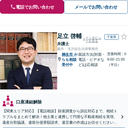
電話でお問い合わせ
メールでお問い合わせ
足立 啓輔
千葉県
インタビュ
ーを見る
弁護士
藤井・滝沢綜合法律事務所
営業時間：0
桐生市
か
面談方法(対面・
らも相談
電話・ビデオな
9:00~21:00
受付中
ど)は応相談
（平日）
口座凍結解除
【関東エリア対応】【電話相談】財産調査から訴訟対応まで、相続ト
ラブルをまとめて解決！他士業と連携して円滑な不動産相続を実現、
遺産分割協議、遺留分侵害額請求、遺言書の作成はお任せください。