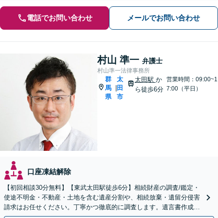
電話でお問い合わせ
メールでお問い合わせ
村山 準一
弁護士
村山準一法律事務所
群
太
太田駅
か
営業時間：09:00~1
馬
田
|
7:00（平日）
ら徒歩6分
県
市
口座凍結解除
【初回相談30分無料】【東武太田駅徒歩6分】相続財産の調査/鑑定・
使途不明金・不動産・土地を含む遺産分割や、相続放棄・遺留分侵害
請求はお任せください。丁寧かつ徹底的に調査します。遺言書作成・
成年後見など就活サポートも行っています。