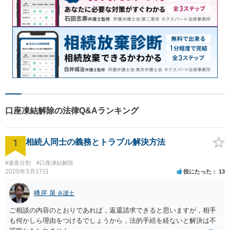
口座凍結解除の法律Q&Aランキング
1
相続人同士の義務とトラブル解決方法
#遺産分割
#口座凍結解除
2020年3月17日
役にたった
13
峰岸 泉
弁護士
ご相談の内容のとおりであれば，返還請求できると思いますが，相手
も何かしら理由をつけるでしょうから，法的手続を経ないと解決は不