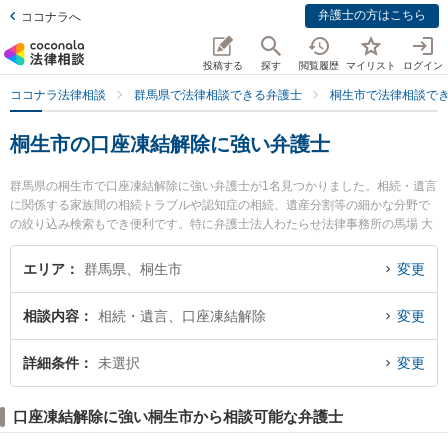
弁護士の方はこちら
ココナラへ
投稿する
探す
閲覧履歴
マイリスト
ログイン
ココナラ法律相談
群馬県で法律相談できる弁護士
桐生市で法律相談で
桐生市の口座凍結解除に強い弁護士
群馬県の桐生市で口座凍結解除に強い弁護士が1名見つかりました。相続・遺言
に関係する家族間の相続トラブルや認知症の相続、遺産分割等の細かな分野で
の絞り込み検索もでき便利です。特に弁護士法人わたらせ法律事務所の馬場 大
祐弁護士のプロフィール情報や弁護士費用、強みなどが注目されています。
『桐生市で土日や夜間に発生した口座凍結解除のトラブルを今すぐに弁護士に
エリア
群馬県、桐生市
変更
相談したい』『口座凍結解除のトラブル解決の実績豊富な近くの弁護士を検索
したい』『初回相談無料で口座凍結解除を法律相談できる桐生市内の弁護士に
相談内容
相続・遺言、口座凍結解除
変更
相談予約したい』などでお困りの相談者さんにおすすめです。
詳細条件
未選択
変更
口座凍結解除に強い桐生市から相談可能な弁護士