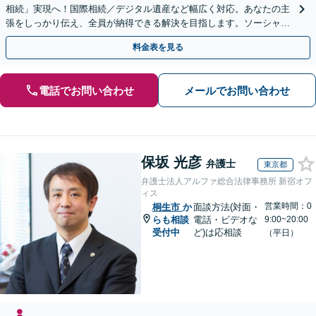
相続」実現へ！国際相続／デジタル遺産など幅広く対応。あなたの主
張をしっかり伝え、全員が納得できる解決を目指します。ソーシャル
ワーカー兼司法書士と連携【WEB面談可｜24時間受付】
料金表を見る
電話でお問い合わせ
メールでお問い合わせ
保坂 光彦
弁護士
東京都
弁護士法人アルファ総合法律事務所 新宿オフ
ィス
営業時間：0
桐生市
か
面談方法(対面・
らも相談
電話・ビデオな
9:00~20:00
受付中
ど)は応相談
（平日）