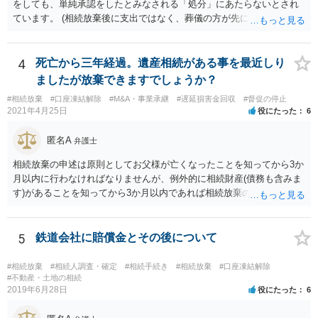
をしても、単純承認をしたとみなされる「処分」にあたらないとされ
ています。 (相続放棄後に支出ではなく、葬儀の方が先に来るのが通常
だと思いますので、葬儀→葬儀費用を相続財産から支出→相続放棄申
述の手続ということだと思いますが) ただ、葬儀費用ならいくらでもよ
いということではなく、身分相応の、社会的儀式として当然認められ
4
死亡から三年経過。遺産相続がある事を最近しり
る程度の金額に留まると考えた方がよいです。 もし、相続人の皆さん
ましたが放棄できますでしょうか？
に葬儀費用を支出する経済力がなく、質素な葬儀を行った費用であれ
#相続放棄
#口座凍結解除
#M&A・事業承継
#遅延損害金回収
#督促の停止
ば相続財産から支出しても単純承認と認められない可能性が高いの
2021年4月25日
役にたった
6
で、相続放棄申述が受理される可能性も高いと思います。
匿名A
弁護士
相続放棄の申述は原則としてお父様が亡くなったことを知ってから3か
月以内に行わなければなりませんが、例外的に相続財産(債務も含みま
す)があることを知ってから3か月以内であれば相続放棄の申述が認め
られる可能性もありますので、通知が届いたのが3か月以内の話なので
したら、早急に家裁に行って相続放棄の申述をしたい旨告げて必要な
書類を提出されることをおすすめいたします。 なお、お父様の債務が
5
鉄道会社に賠償金とその後について
他にもあるかもしれないというリスクを考えますと、相続放棄の申述
にあたっては、法テラスの無料相談等を利用して弁護士に相談するこ
#相続放棄
#相続人調査・確定
#相続手続き
#相続放棄
#口座凍結解除
とも十分考えられるかと存じます。また、ご記載いただいた事実関係
#不動産・土地の相続
2019年6月28日
役にたった
6
を拝見するかぎり、再婚相手のかたは既に相続放棄をされている可能
性があるかもしれません。