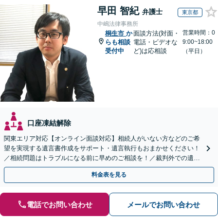
早田 智紀
弁護士
東京都
中嶋法律事務所
営業時間：0
桐生市
か
面談方法(対面・
らも相談
電話・ビデオな
9:00~18:00
受付中
ど)は応相談
（平日）
口座凍結解除
関東エリア対応【オンライン面談対応】相続人がいない方などのご希
望を実現する遺言書作成をサポート・遺言執行もおまかせください！
／相続問題はトラブルになる前に早めのご相談を！／裁判外での遺産
分割協議の経験多数【完全個室】
料金表を見る
電話でお問い合わせ
メールでお問い合わせ