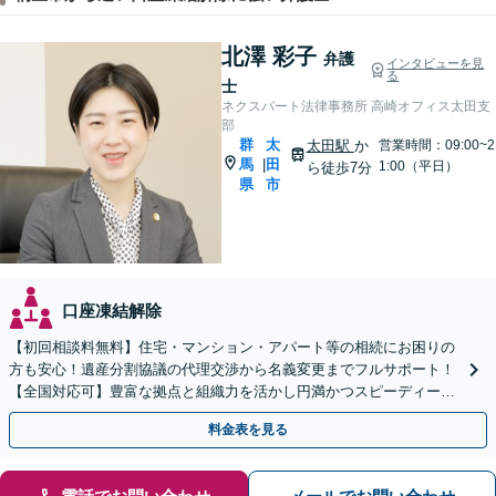
北澤 彩子
弁護
インタビューを見
る
士
ネクスパート法律事務所 高崎オフィス太田支
部
群
太
太田駅
か
営業時間：09:00~2
馬
田
|
1:00（平日）
ら徒歩7分
県
市
口座凍結解除
【初回相談料無料】住宅・マンション・アパート等の相続にお困りの
方も安心！遺産分割協議の代理交渉から名義変更までフルサポート！
【全国対応可】豊富な拠点と組織力を活かし円満かつスピーディーに
相続手続きをお手伝いします【取扱い実績2000件以上】
料金表を見る