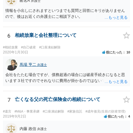
匿名A
弁護士
情報を小出しにされますといつまでも質問と回答にキリがありません
ので、後はお近くの弁護士にご相談下さい。
6
相続放棄と会社整理について
#相続放棄
#自己破産
#口座凍結解除
2020年1月30日
役にたった
10
馬場 亨二
弁護士
会社をたたむ場合ですが、債務超過の場合には破産手続きになると思
います３社ですのでそれなりに費用が掛かるのではないでしょうか。
7
亡くなる父の死亡保険金の相続について
#遺言
#M&A・事業承継
#口座凍結解除
#家族信託
#成年後見(生前の財産管理)
2019年9月2日
役にたった
4
内藤 政信
弁護士