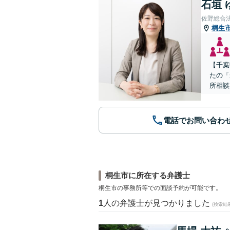
石垣 
佐野総合
桐生
【千葉
たの「
所相談
電話でお問い合わ
桐生市に所在する弁護士
桐生市の事務所等での面談予約が可能です。
1
人の弁護士が見つかりました
(検索結