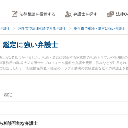
法律相談を投稿する
弁護士を探す
法律Q
弁護士
桐生市で法律相談できる弁護士
桐生市で相続・遺言に強い弁護士
・鑑定に強い弁護士
護士が1名見つかりました。相続・遺言に関係する家族間の相続トラブルや認知症
律事務所の馬場 大祐弁護士のプロフィール情報や弁護士費用、強みなどが注目され
に相談したい』『相続財産調査・鑑定のトラブル解決の実績豊富な近くの弁護士を
約したい』などでお困りの相談者さんにおすすめです。
・鑑定
ら相談可能な弁護士