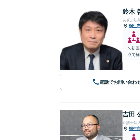
鈴木 
あざぶ法
桐生
＼初回
点で解
電話でお問い合わ
吉田 
弁護士法
桐生