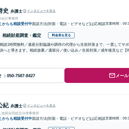
啓史
弁護士
インタビューを見る
律会計事務所
市
からも相談受付中
面談方法(対面・電話・ビデオなど)は応相談
営業時間：09:3
相続財産調査・鑑定
料金表を見る
相談1時間無料／遺産分割協議や調停の代理から生前対策まで、一貫してサ
決へと導きます。相続放棄／遺留分／使い込み／生前対策／成年後見など【W
せ
メール
公紀
弁護士
インタビューを見る
人池袋吉田総合法律事務所
市
からも相談受付中
面談方法(対面・電話・ビデオなど)は応相談
営業時間：09:3