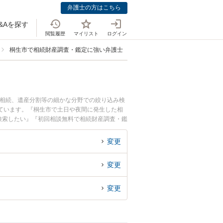
弁護士の方はこちら
&Aを探す
閲覧履歴
マイリスト
ログイン
桐生市で相続財産調査・鑑定に強い弁護士
の相続、遺産分割等の細かな分野での絞り込み検
ています。『桐生市で土日や夜間に発生した相
検索したい』『初回相談無料で相続財産調査・鑑
変更
変更
変更