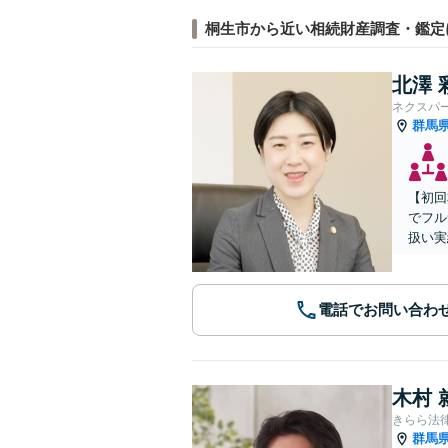
桐生市から近い相続財産調査・鑑定
北澤 
ネクスパ
群馬
【初回
でフル
扱い実
電話でお問い合わ
木村 
きらら法
群馬