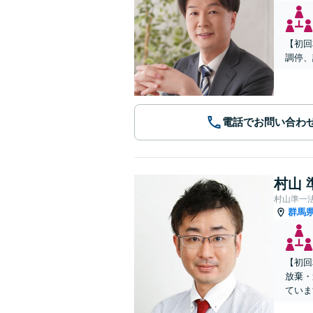
【初回
調停、
電話でお問い合わ
村山 
村山準一
群馬
【初回
放棄・
ていま