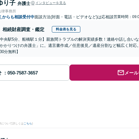
ゆり子
弁護士
インタビューを見る
法律事務所
市
からも相談受付中
面談方法(対面・電話・ビデオなど)は応相談
営業時間：09:0
相続財産調査・鑑定
料金表を見る
中央駅5分、船橋駅１分】親族間トラブルの解決実績多数！連絡や話し合い
かかりつけの弁護士」に。遺言書作成／任意後見／遺産分割など幅広く対応
30分無料】
せ
メール
果について詳しくは
こちら
)