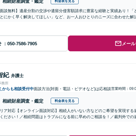
相続財産調査・鑑定
料金表を見る
面談無料】遺産分割の交渉や遺留分侵害額請求に豊富な経験と実績あり！「
とにかく早く解決してほしい」など、お一人おひとりのニーズに合わせた解決
せ
メール
智紀
弁護士
事務所
市
からも相談受付中
面談方法(対面・電話・ビデオなど)は応相談
営業時間：09:0
相続財産調査・鑑定
料金表を見る
リア対応【オンライン面談対応】相続人がいない方などのご希望を実現する
ください！／相続問題はトラブルになる前に早めのご相談を！／裁判外での