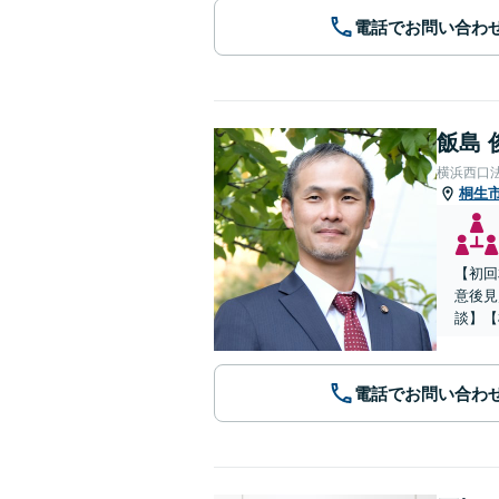
電話でお問い合わ
飯島 
横浜西口
桐生
【初回
意後見
談】【
電話でお問い合わ