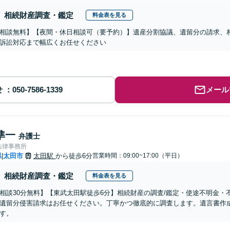
相続財産調査・鑑定
料金表を見る
相談無料】【夜間・休日相談可（要予約）】遺産分割協議、遺留分の請求、
訴訟対応まで幅広くお任せください
せ
メール
準一
弁護士
法律事務所
県
太田市
太田駅
から徒歩6分
営業時間：09:00~17:00（平日）
|
相続財産調査・鑑定
料金表を見る
相談30分無料】【東武太田駅徒歩6分】相続財産の調査/鑑定・使途不明金
遺留分侵害請求はお任せください。丁寧かつ徹底的に調査します。遺言書作
す。