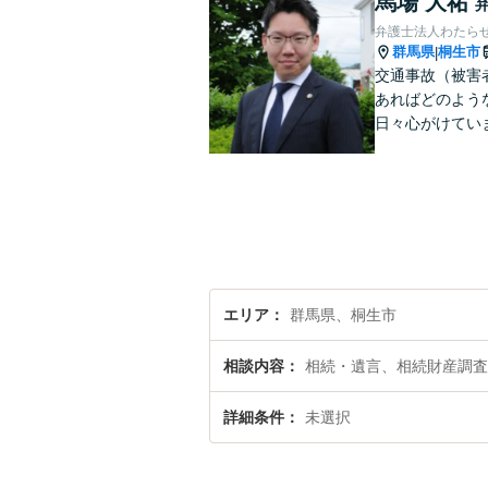
馬場 大祐
弁護士法人わたら
群馬県
桐生市
|
交通事故（被害
あればどのよう
日々心がけてい
エリア
群馬県、桐生市
相談内容
相続・遺言、相続財産調査
詳細条件
未選択