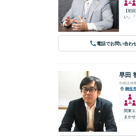
【初回
い」「
電話でお問い合わ
早田 
中嶋法律
桐生
関東エ
まかせ