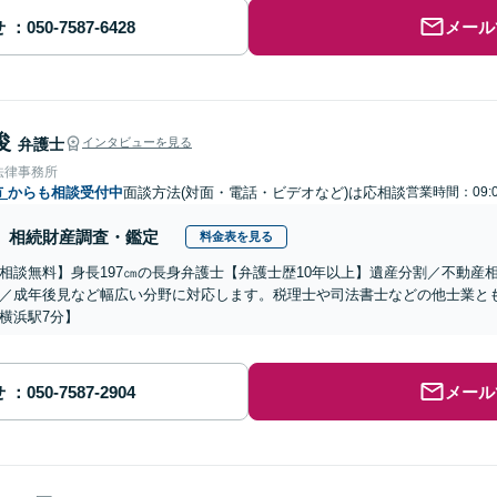
せ
メール
俊
弁護士
インタビューを見る
法律事務所
市
からも相談受付中
面談方法(対面・電話・ビデオなど)は応相談
営業時間：09:0
相続財産調査・鑑定
料金表を見る
相談無料】身長197㎝の長身弁護士【弁護士歴10年以上】遺産分割／不動産
／成年後見など幅広い分野に対応します。税理士や司法書士などの他士業と
横浜駅7分】
せ
メール