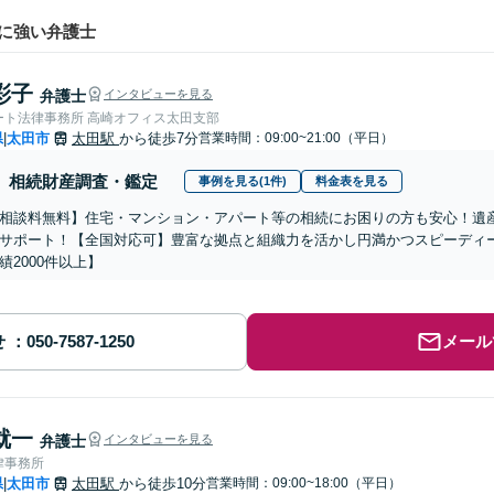
に強い弁護士
彩子
弁護士
インタビューを見る
ート法律事務所 高崎オフィス太田支部
県
太田市
太田駅
から徒歩7分
営業時間：09:00~21:00（平日）
|
相続財産調査・鑑定
事例を見る(1件)
料金表を見る
相談料無料】住宅・マンション・アパート等の相続にお困りの方も安心！遺
サポート！【全国対応可】豊富な拠点と組織力を活かし円満かつスピーディ
績2000件以上】
せ
メール
就一
弁護士
インタビューを見る
律事務所
県
太田市
太田駅
から徒歩10分
営業時間：09:00~18:00（平日）
|