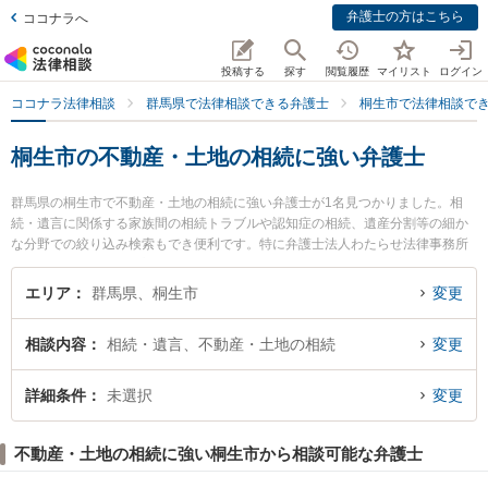
弁護士の方はこちら
ココナラへ
投稿する
探す
閲覧履歴
マイリスト
ログイン
ココナラ法律相談
群馬県で法律相談できる弁護士
桐生市で法律相談で
桐生市の不動産・土地の相続に強い弁護士
群馬県の桐生市で不動産・土地の相続に強い弁護士が1名見つかりました。相
続・遺言に関係する家族間の相続トラブルや認知症の相続、遺産分割等の細か
な分野での絞り込み検索もでき便利です。特に弁護士法人わたらせ法律事務所
の馬場 大祐弁護士のプロフィール情報や弁護士費用、強みなどが注目されてい
ます。『桐生市で土日や夜間に発生した不動産・土地の相続のトラブルを今す
エリア
群馬県、桐生市
変更
ぐに弁護士に相談したい』『不動産・土地の相続のトラブル解決の実績豊富な
近くの弁護士を検索したい』『初回相談無料で不動産・土地の相続を法律相談
相談内容
相続・遺言、不動産・土地の相続
変更
できる桐生市内の弁護士に相談予約したい』などでお困りの相談者さんにおす
すめです。
詳細条件
未選択
変更
不動産・土地の相続に強い桐生市から相談可能な弁護士