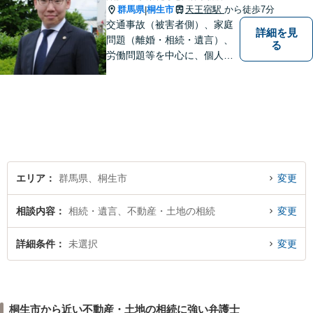
群馬県
桐生市
天王宿駅
から徒歩7分
|
交通事故（被害者側）、家庭
詳細を見
問題（離婚・相続・遺言）、
る
労働問題等を中心に、個人・
中小企業のお客様であればど
のような分野でも対応可能で
す。 結果だけでなくプロセス
もご満足いただける質の高い
サービスを日々心がけていま
す。
エリア
群馬県、桐生市
変更
相談内容
相続・遺言、不動産・土地の相続
変更
詳細条件
未選択
変更
桐生市から近い不動産・土地の相続に強い弁護士