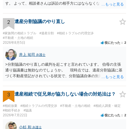
す。 よって、相談者さんは訴訟の相手方にはならなくなるので（明け
渡し請求の対象ではなくなるので）請求棄却となります。 相続放棄受
理証明を家庭裁判所で取得し、コピーを答弁書に添えて裁判所に提出
してください。 質問２について 請求棄却を求める答弁書を提出すれ
2
遺産分割協議のやり直し
ば、第１回期日は出席する必要がありません。その日は差支え（用事
があり出席できない）との記載で十分です。 質問３について 弁護士で
#家族間の相続トラブル
#遺産分割
#相続トラブルの代理交渉
はないので、ｍｉｎｔｓでの提出の必要は無いと思います。郵送（期
#不動産・土地の相続
2026年8月5日
役にたった
2
限までに届けばよい）で十分です。 詳細は、書面記載の裁判所書記官
にお問い合わせください。 以上、ご参考まで。
井上 祐司
弁護士
>分割協議のやり直しの裁判を起こすと言われています。 伯母の主張
通り協議書は無効なのでしょうか。 現時点では、遺産分割協議に基
づく不動産登記がされている状況で、分割協議自体の無効を裁判所が
認めたわけではないので、分割協議の効力に影響はありません。 先
方の訴訟の主張及び立証次第ですが、 ・御祖母様の認知能力に関する
医師の意見書、筆跡鑑定 が提出されればその効力が否定される可能性
3
遺産相続で従兄弟が協力しない場合の対処法は？
はありますが、 ・伯母様自身が分割協議に加わっていること ・御祖母
様の意に反する遺産分割協議を行う実益が誰にあったかの立証が困難
#相続放棄
#相続トラブルの代理交渉
#不動産・土地の相続
#相続人調査・確定
であること からすると、実際に遺産分割協議の効力が否定される可能
#相続手続き
#協議
2026年7月22日
役にたった
2
性はそれほど高くない（立証のハードルは非常に高い）ということが
言えると思います。
小杉 和
弁護士