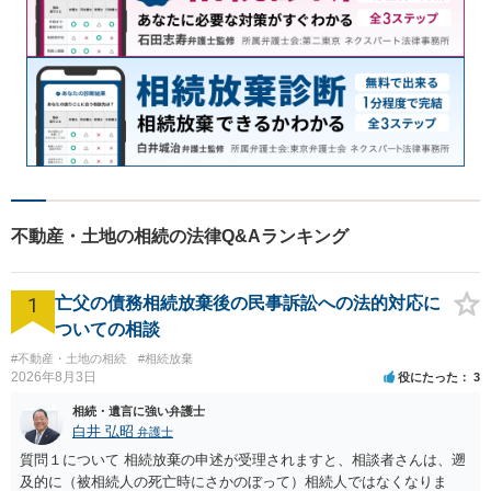
不動産・土地の相続の法律Q&Aランキング
1
亡父の債務相続放棄後の民事訴訟への法的対応に
ついての相談
#不動産・土地の相続
#相続放棄
2026年8月3日
役にたった
3
相続・遺言に強い弁護士
白井 弘昭
弁護士
質問１について 相続放棄の申述が受理されますと、相談者さんは、遡
及的に（被相続人の死亡時にさかのぼって）相続人ではなくなりま