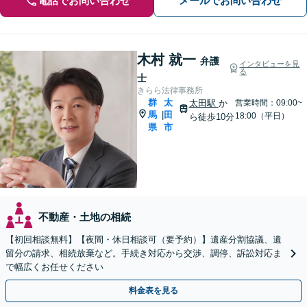
電話でお問い合わせ
メールでお問い合わせ
木村 就一
弁護
インタビューを見
る
士
きらら法律事務所
群
太
太田駅
か
営業時間：09:00~
馬
田
|
18:00（平日）
ら徒歩10分
県
市
不動産・土地の相続
【初回相談無料】【夜間・休日相談可（要予約）】遺産分割協議、遺
留分の請求、相続放棄など。手続き対応から交渉、調停、訴訟対応ま
で幅広くお任せください
料金表を見る