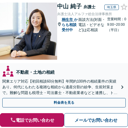
中山 純子
弁護士
埼玉県
弁護士法人アルファ総合法律事務所
営業時間：0
桐生市
か
面談方法(対面・
らも相談
電話・ビデオな
9:00~20:00
受付中
ど)は応相談
（平日）
不動産・土地の相続
関東エリア対応【初回相談60分無料】年間約100件の相続案件の実績
あり。何代にもわたる複雑な相続から遺産分割の紛争、生前対策ま
で。難解な問題も税理士・司法書士・不動産業者などと連携し、トー
タルサポートで解決へ。まずはお気軽にご相談ください。
料金表を見る
電話でお問い合わせ
メールでお問い合わせ