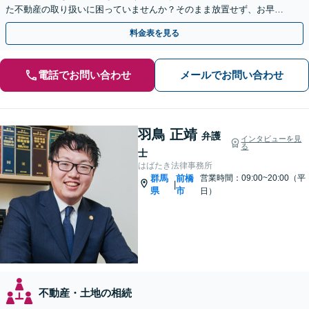
た不動産の取り扱いに困っていませんか？そのまま放置せず、お早め
にご相談を。【休日の対応可能】
料金表を見る
電話でお問い合わせ
メールでお問い合わせ
羽鳥 正靖
弁護
インタビューを見
る
士
はばたき法律事務所
群馬
前橋
営業時間：09:00~20:00（平
|
県
市
日）
不動産・土地の相続