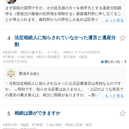
まず前段の質問ですが、その従兄弟の方々を相手方とする遺産分割調
停を（曾祖父の最後の住所地を管轄する）家庭裁判所に申し立てるこ
とが考えられます。裁判所からの呼出しがあれば応答する可能性がま
だあるのではないでしょうか。 後段の質問については、相続放棄は可
能と思われます。時間が思った以上にないので必要書類をてきぱきと
揃える必要があります。その点是非御注意ください。
4
法定相続人に知らされていなかった遺言と遺産分
割
#遺産分割
#遺言の書き直し・やり直し
#相続トラブルの代理交渉
#不動産・土地の相続
#遺言の真偽鑑定・遺言無効
#協議
2026年7月18日
役にたった
3
匿名A
弁護士
・当初法定相続人に知らされなかった公正証書遺言は有効なものです
か。 →有効です。知らせる必要はありません。 ・上記のような状況で
の遺言の書き換えは、叔父に瑕疵がありますか。→無いです。 ・分割
する場合の比率は、現状で、客観的に見てどの程度が妥当と考えられ
ますか。 →本人が自由に決められますので、どこが妥当とは言えない
です。客観的な基準もありません。 ・できれば穏やかに、分割を拒否
5
相続は誰ができますか
することはできますか。 →分割を拒否するということは、遺産はいら
ないということでしょうか。遺言で、受取を指定されててもいらない
#遺産分割
#協議
#不動産・土地の相続
#相続人調査・確定