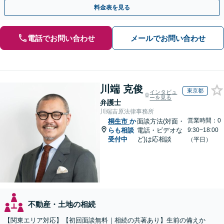
きるよう尽力します【休日・夜間相談対応（要予約）】
料金表を見る
電話でお問い合わせ
メールでお問い合わせ
川端 克俊
東京都
インタビュ
ーを見る
弁護士
川端吉原法律事務所
営業時間：0
桐生市
か
面談方法(対面・
らも相談
電話・ビデオな
9:30~18:00
受付中
ど)は応相談
（平日）
不動産・土地の相続
【関東エリア対応】【初回面談無料｜相続の共著あり】生前の備えか