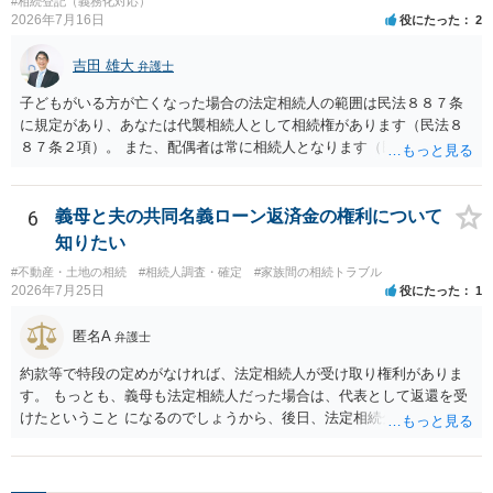
と拒否することはできます。理由を説明する必要はありません。
#相続登記（義務化対応）
2026年7月16日
役にたった
2
吉田 雄大
弁護士
子どもがいる方が亡くなった場合の法定相続人の範囲は民法８８７条
に規定があり、あなたは代襲相続人として相続権があります（民法８
８７条２項）。 また、配偶者は常に相続人となります（民法８９０
条）。 「祖父の子供３人」の方の配偶者がご健在であれば、その方に
も相続権があります。つまり、孫５人に加えて「おじ又はおば」にも
相続権がある可能性があります。
6
義母と夫の共同名義ローン返済金の権利について
知りたい
#不動産・土地の相続
#相続人調査・確定
#家族間の相続トラブル
2026年7月25日
役にたった
1
匿名A
弁護士
約款等で特段の定めがなければ、法定相続人が受け取り権利がありま
す。 もっとも、義母も法定相続人だった場合は、代表として返還を受
けたということ になるのでしょうから、後日、法定相続分に基づいて
精算を求めることは可能と思います。