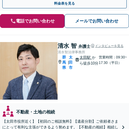
料金表を見る
電話でお問い合わせ
メールでお問い合わせ
清水 智
弁護士
インタビューを見る
清水智法律事務所
群
太
太田駅
か
営業時間：09:30~
馬
田
|
17:30（平日）
ら徒歩10分
県
市
不動産・土地の相続
【太田市役所近く】【初回のご相談無料】【遺産分割】ご依頼者さま
にとって有利な主張ができるよう努めます。【不動産の相続】相続し