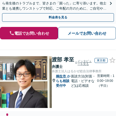
ら発生後のトラブルまで、皆さまの「困った」に寄り添います。他士
業とも連携しワンストップで対応。ご年配の方のために、ご自宅やご
近所への出張相談も実施【秘密厳守｜休日・夜間相談可】
料金表を見る
電話でお問い合わせ
メールでお問い合わせ
渡部 孝至
東京都
インタビュ
ーを見る
弁護士
弁護士法人はるかぜ総合法律事務所
営業時間：1
桐生市
か
面談方法(対面・
らも相談
電話・ビデオな
0:00~19:00
受付中
ど)は応相談
（平日）