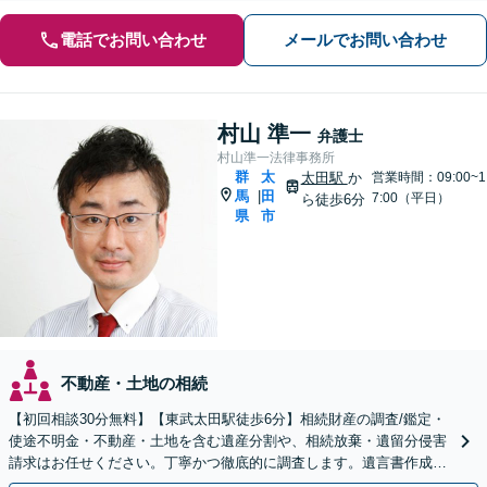
電話でお問い合わせ
メールでお問い合わせ
村山 準一
弁護士
村山準一法律事務所
群
太
太田駅
か
営業時間：09:00~1
馬
田
|
7:00（平日）
ら徒歩6分
県
市
不動産・土地の相続
【初回相談30分無料】【東武太田駅徒歩6分】相続財産の調査/鑑定・
使途不明金・不動産・土地を含む遺産分割や、相続放棄・遺留分侵害
請求はお任せください。丁寧かつ徹底的に調査します。遺言書作成・
成年後見など就活サポートも行っています。