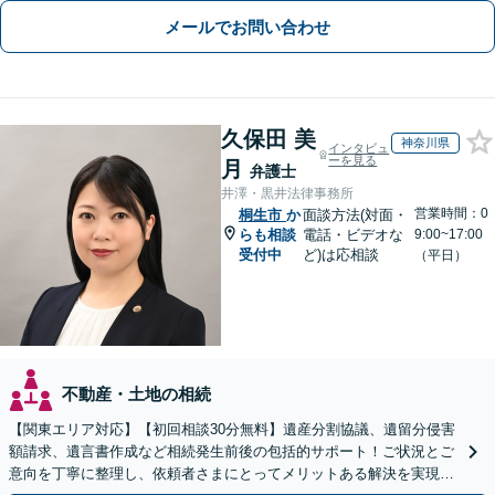
メールでお問い合わせ
久保田 美
神奈川県
インタビュ
ーを見る
月
弁護士
井澤・黒井法律事務所
営業時間：0
桐生市
か
面談方法(対面・
らも相談
電話・ビデオな
9:00~17:00
受付中
ど)は応相談
（平日）
不動産・土地の相続
【関東エリア対応】【初回相談30分無料】遺産分割協議、遺留分侵害
額請求、遺言書作成など相続発生前後の包括的サポート！ご状況とご
意向を丁寧に整理し、依頼者さまにとってメリットある解決を実現で