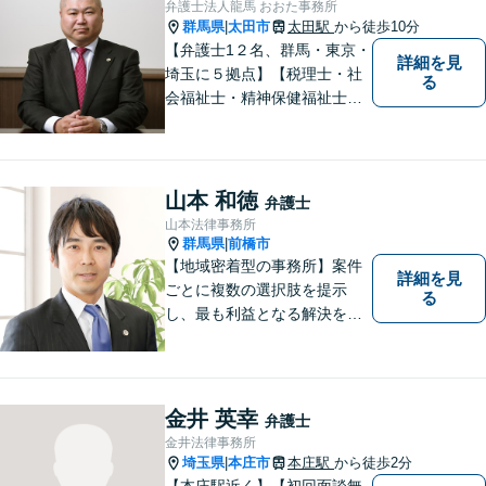
弁護士法人龍馬 おおた事務所
群馬県
太田市
太田駅
から徒歩10分
|
【弁護士1２名、群馬・東京・
詳細を見
埼玉に５拠点】【税理士・社
る
会福祉士・精神保健福祉士が
所属】 【介護・福祉事業者の
サポートに注力】【土曜・夜
間相談可能】【出張相談可
能】
山本 和徳
弁護士
山本法律事務所
群馬県
前橋市
|
【地域密着型の事務所】案件
詳細を見
ごとに複数の選択肢を提示
る
し、最も利益となる解決を目
指します【離婚調停に精通】
今後の生活設計についてもア
ドバイス。交通事故・刑事事
件・労働問題など、幅広い事
金井 英幸
弁護士
案に対応。高崎・前橋・太
金井法律事務所
田・伊勢崎などからのご相談
埼玉県
本庄市
本庄駅
から徒歩2分
|
も可能です
【本庄駅近く】【初回面談無