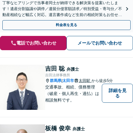
丁寧なヒアリングで当事者同士が納得できる解決策を提案いたしま
す！遺産分割協議や調停／遺留分侵害額請求／特別受益・寄与分／不
動産相続など幅広く対応。遺言書作成など生前の相続対策もお任せく
ださい。【初回面談無料】【群馬総社駅・車15分】
料金表を見る
電話でお問い合わせ
メールでお問い合わせ
吉田 聡
弁護士
吉田法律事務所
群馬県
太田市
太田駅
から徒歩5分
|
交通事故、相続、債務整理
詳細を見
（破産・個人再生・過払）は
る
相談無料です。
板橋 俊幸
弁護士