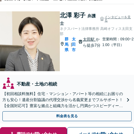
北澤 彩子
弁護
インタビューを見
る
士
ネクスパート法律事務所 高崎オフィス太田支
部
群
太
太田駅
か
営業時間：09:00~2
馬
田
|
1:00（平日）
ら徒歩7分
県
市
不動産・土地の相続
【初回相談料無料】住宅・マンション・アパート等の相続にお困りの
方も安心！遺産分割協議の代理交渉から名義変更までフルサポート！
【全国対応可】豊富な拠点と組織力を活かし円満かつスピーディーに
相続手続きをお手伝いします【取扱い実績2000件以上】
料金表を見る