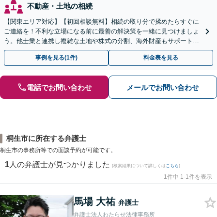
不動産・土地の相続
【関東エリア対応】【初回相談無料】相続の取り分で揉めたらすぐに
ご連絡を！不利な立場になる前に最善の解決策を一緒に見つけましょ
う。他士業と連携し複雑な土地や株式の分割、海外財産もサポート。
どんな些細な疑問でも構いません。お気軽にご相談ください
事例を見る(1件)
料金表を見る
電話でお問い合わせ
メールでお問い合わせ
桐生市に所在する弁護士
桐生市の事務所等での面談予約が可能です。
1
人の弁護士が見つかりました
(検索結果について詳しくは
こちら
)
1件中 1-1件を表示
馬場 大祐
弁護士
弁護士法人わたらせ法律事務所