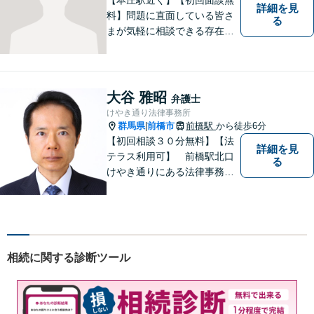
詳細を見
料】問題に直面している皆さ
る
まが気軽に相談できる存在に
なります。離婚問題／相続問
題／交通事故など、幅広いト
ラブルに対応。【当日／夜間
／休日対応可能】公平・公正
大谷 雅昭
弁護士
な立場から、事件の見通しを
けやき通り法律事務所
正確に伝えます。お気軽にご
群馬県
前橋市
前橋駅
から徒歩6分
|
相談ください。
【初回相談３０分無料】【法
詳細を見
テラス利用可】 前橋駅北口
る
けやき通りにある法律事務所
です。民事事件，家事事件を
中心に，広くご相談，ご依頼
を受けております。
相続に関する診断ツール