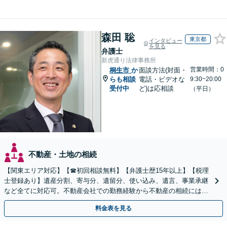
森田 聡
東京都
インタビュー
を見る
弁護士
新虎通り法律事務所
営業時間：0
桐生市
か
面談方法(対面・
らも相談
電話・ビデオな
9:30~20:00
受付中
ど)は応相談
（平日）
不動産・土地の相続
【関東エリア対応】【☎︎初回相談無料】【弁護士歴15年以上】【税理
士登録あり】遺産分割、寄与分、遺留分、使い込み、遺言、事業承継
など全てに対応可。不動産会社での勤務経験から不動産の相続には特
に的確に対応【出張サービス】【夜間・休日面談】
料金表を見る