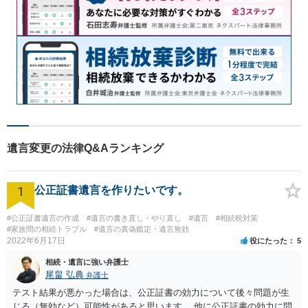
遺言変更の法律Q&Aランキング
1
公正証書遺言を作りたいです。
#公正証書遺言の作成
#遺言の書き直し・やり直し
#遺言
#相続税対策
#家族間の相続トラブル
#遺言の真偽鑑定・遺言無効
2022年6月17日
役にたった
5
相続・遺言に強い弁護士
尾畠 弘典
弁護士
テスト結果が悪かった場合は、公正証書の効力について後々問題が生
じる（無効など）可能性があると思います。 他に公正証書の効力に問