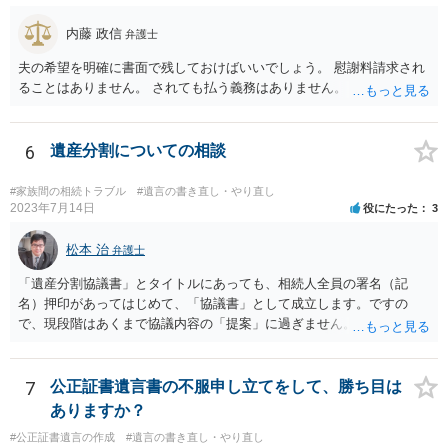
るというよりも、遺言の効力を争う（遺言は無効だ）と主張する場合
がありえますが、その予防方法は、遺言者と面談してみないと判断が
内藤 政信
弁護士
難しいです。
夫の希望を明確に書面で残しておけばいいでしょう。 慰謝料請求され
ることはありません。 されても払う義務はありません。
6
遺産分割についての相談
#家族間の相続トラブル
#遺言の書き直し・やり直し
2023年7月14日
役にたった
3
松本 治
弁護士
「遺産分割協議書」とタイトルにあっても、相続人全員の署名（記
名）押印があってはじめて、「協議書」として成立します。ですの
で、現段階はあくまで協議内容の「提案」に過ぎません。 納得がいか
なければ、署名（記名）押印を拒むことです。１人でも拒むと協議不
成立となります。その場合、成立させたい相続人が、家庭裁判所に遺
産分割調停を申し立てなければなりません。 なお、弁護士の送付状
7
公正証書遺言書の不服申し立てをして、勝ち目は
は、通常、相続人全員分の（本件であれば４通の）「遺産分割協議
ありますか？
書」を作成するところ、１通だけの作成にとどめる理由が書かれてい
#公正証書遺言の作成
#遺言の書き直し・やり直し
るものです。