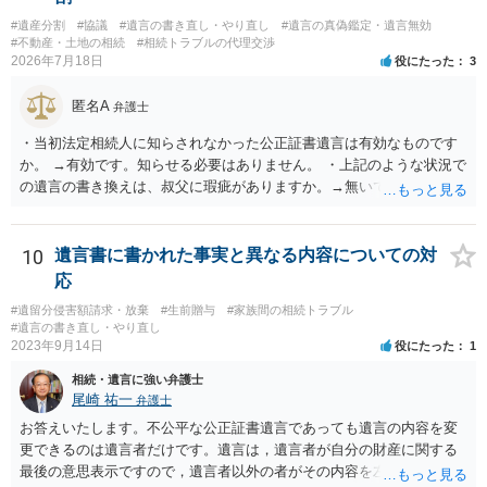
#遺産分割
#協議
#遺言の書き直し・やり直し
#遺言の真偽鑑定・遺言無効
#不動産・土地の相続
#相続トラブルの代理交渉
2026年7月18日
役にたった
3
匿名A
弁護士
・当初法定相続人に知らされなかった公正証書遺言は有効なものです
か。 →有効です。知らせる必要はありません。 ・上記のような状況で
の遺言の書き換えは、叔父に瑕疵がありますか。→無いです。 ・分割
する場合の比率は、現状で、客観的に見てどの程度が妥当と考えられ
ますか。 →本人が自由に決められますので、どこが妥当とは言えない
です。客観的な基準もありません。 ・できれば穏やかに、分割を拒否
10
遺言書に書かれた事実と異なる内容についての対
することはできますか。 →分割を拒否するということは、遺産はいら
応
ないということでしょうか。遺言で、受取を指定されててもいらない
#遺留分侵害額請求・放棄
#生前贈与
#家族間の相続トラブル
と拒否することはできます。理由を説明する必要はありません。
#遺言の書き直し・やり直し
2023年9月14日
役にたった
1
相続・遺言に強い弁護士
尾崎 祐一
弁護士
お答えいたします。不公平な公正証書遺言であっても遺言の内容を変
更できるのは遺言者だけです。遺言は，遺言者が自分の財産に関する
最後の意思表示ですので，遺言者以外の者がその内容を左右させるこ