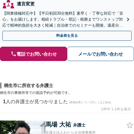
遺言変更
【関東積極対応中】【平日初回30分無料】素早く・丁寧な対応で「安
心」をお届けします。相続トラブル・登記・税務までワンストップ対
応で精神的負担を大きく軽減｜自治体でのセミナーも開催。遺産分
割・放棄などまずはお気軽にご相談ください【通知税理士】
料金表を見る
電話でお問い合わせ
メールでお問い合わせ
桐生市に所在する弁護士
桐生市の事務所等での面談予約が可能です。
1
人の弁護士が見つかりました
(検索結果について詳しくは
こちら
)
1件中 1-1件を表示
馬場 大祐
弁護士
弁護士法人わたらせ法律事務所