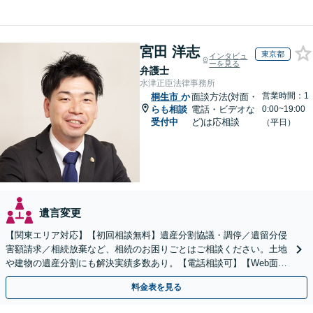
宮田 洋志
東京都
インタビュ
ーを見る
弁護士
水津正臣法律事務所
営業時間：1
桐生市
か
面談方法(対面・
らも相談
電話・ビデオな
0:00~19:00
受付中
ど)は応相談
（平日）
遺言変更
【関東エリア対応】【初回相談無料】遺産分割協議・調停／遺留分侵
害額請求／相続放棄など、相続のお困りごとはご相談ください。土地
や建物の遺産分割にも解決実績多数あり。【電話相談可】【Web面談
可】遺言書作成や財産の整理など生前対策もサポート
料金表を見る