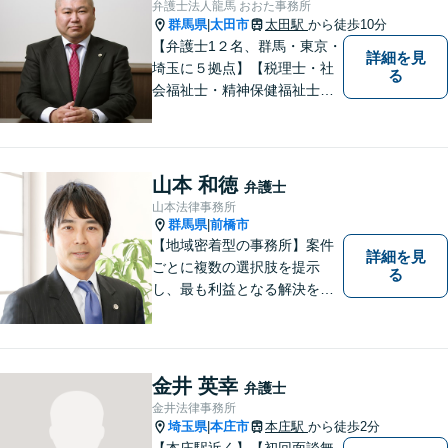
弁護士法人龍馬 おおた事務所
群馬県
太田市
太田駅
から徒歩10分
|
【弁護士1２名、群馬・東京・
詳細を見
埼玉に５拠点】【税理士・社
る
会福祉士・精神保健福祉士が
所属】 【介護・福祉事業者の
サポートに注力】【土曜・夜
間相談可能】【出張相談可
能】
山本 和徳
弁護士
山本法律事務所
群馬県
前橋市
|
【地域密着型の事務所】案件
詳細を見
ごとに複数の選択肢を提示
る
し、最も利益となる解決を目
指します【離婚調停に精通】
今後の生活設計についてもア
ドバイス。交通事故・刑事事
件・労働問題など、幅広い事
金井 英幸
弁護士
案に対応。高崎・前橋・太
金井法律事務所
田・伊勢崎などからのご相談
埼玉県
本庄市
本庄駅
から徒歩2分
|
も可能です
【本庄駅近く】【初回面談無