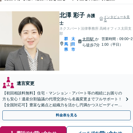
北澤 彩子
弁護
インタビューを見
る
士
ネクスパート法律事務所 高崎オフィス太田支
部
群
太
太田駅
か
営業時間：09:00~2
馬
田
|
1:00（平日）
ら徒歩7分
県
市
遺言変更
【初回相談料無料】住宅・マンション・アパート等の相続にお困りの
方も安心！遺産分割協議の代理交渉から名義変更までフルサポート！
【全国対応可】豊富な拠点と組織力を活かし円満かつスピーディーに
相続手続きをお手伝いします【取扱い実績2000件以上】
料金表を見る