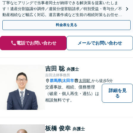
丁寧なヒアリングで当事者同士が納得できる解決策を提案いたしま
す！遺産分割協議や調停／遺留分侵害額請求／特別受益・寄与分／不
動産相続など幅広く対応。遺言書作成など生前の相続対策もお任せく
ださい。【初回面談無料】【群馬総社駅・車15分】
料金表を見る
電話でお問い合わせ
メールでお問い合わせ
吉田 聡
弁護士
吉田法律事務所
群馬県
太田市
太田駅
から徒歩5分
|
交通事故、相続、債務整理
詳細を見
（破産・個人再生・過払）は
る
相談無料です。
板橋 俊幸
弁護士