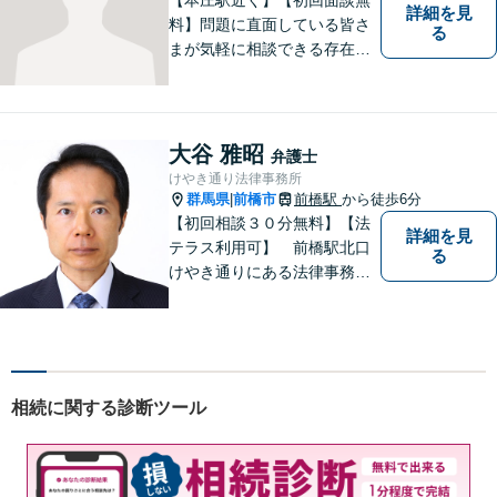
詳細を見
料】問題に直面している皆さ
る
まが気軽に相談できる存在に
なります。離婚問題／相続問
題／交通事故など、幅広いト
ラブルに対応。【当日／夜間
／休日対応可能】公平・公正
大谷 雅昭
弁護士
な立場から、事件の見通しを
けやき通り法律事務所
正確に伝えます。お気軽にご
群馬県
前橋市
前橋駅
から徒歩6分
|
相談ください。
【初回相談３０分無料】【法
詳細を見
テラス利用可】 前橋駅北口
る
けやき通りにある法律事務所
です。民事事件，家事事件を
中心に，広くご相談，ご依頼
を受けております。
相続に関する診断ツール