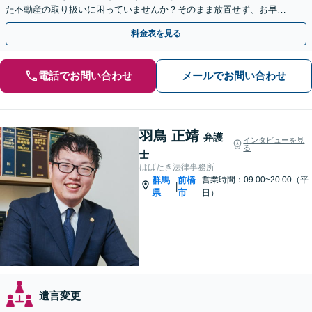
た不動産の取り扱いに困っていませんか？そのまま放置せず、お早め
にご相談を。【休日の対応可能】
料金表を見る
電話でお問い合わせ
メールでお問い合わせ
羽鳥 正靖
弁護
インタビューを見
る
士
はばたき法律事務所
群馬
前橋
営業時間：09:00~20:00（平
|
県
市
日）
遺言変更