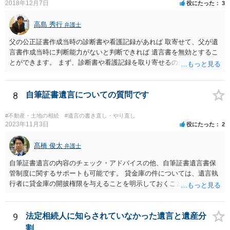
2018年12月7日
役にたった
3
高島 秀行
弁護士
父の公正証書作成当時の診断書や看護記録があれば 取寄せて、父が遺
言書作成当時に判断能力がないと判断できれば 遺言書を無効とするこ
とができます。 まず、診断書や看護記録を取り寄せるのが重要となり
ます。 ご自分で取り寄せるか、弁護士に取り寄せてもらうかしたらよ
いと思います。
8
自筆証書遺言についての質問です
#不動産・土地の相続
#遺言の書き直し・やり直し
2023年11月3日
役にたった
2
髙橋 俊太
弁護士
自筆証書遺言の内容のチェック・アドバイスの他、自筆証書遺言書保
管制度に関するサポートも可能です。 貸金庫の件については、遺言執
行者に貸金庫の開披権限を与えることを明示しておくことでクリアで
きます。
9
法定相続人に知らされていなかった遺言と遺産分
割