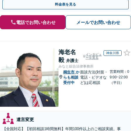
無料】【電話相談・web面談可】【千葉中央駅5分】
料金表を見る
電話でお問い合わせ
メールでお問い合わせ
海老名
神奈川県
インタビュ
ーを見る
毅
弁護士
みなと綜合法律事務所
営業時間：0
桐生市
か
面談方法(対面・
らも相談
電話・ビデオな
9:00~22:00
受付中
ど)は応相談
（平日）
遺言変更
【全国対応】【初回相談1時間無料】年間100件以上のご相談実績。事