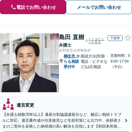
電話でお問い合わせ
メールでお問い合わせ
島田 直樹
千葉県
インタビュ
ーを見る
弁護士
佐野総合法律事務所
営業時間：0
桐生市
か
面談方法(対面・
らも相談
電話・ビデオな
9:00~17:00
受付中
ど)は応相談
（平日）
遺言変更
【弁護士経験20年以上】遺産分割協議遺留分など、幅広い相続トラブ
ルに対応。遺言書作成や任意後見など生前対策にも注力中。依頼者さ
まのご意向を反映した納得感の高い解決を目指します【初回来所相談