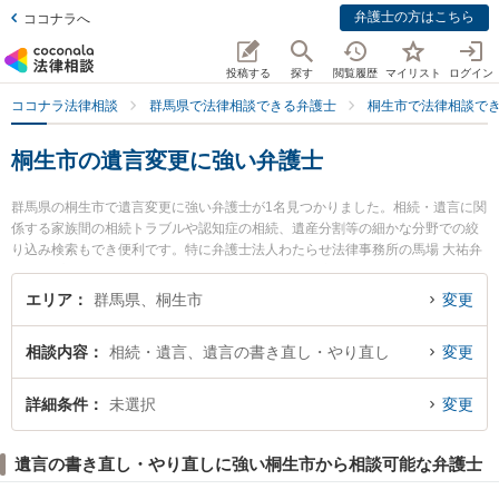
弁護士の方はこちら
ココナラへ
投稿する
探す
閲覧履歴
マイリスト
ログイン
ココナラ法律相談
群馬県で法律相談できる弁護士
桐生市で法律相談で
桐生市の遺言変更に強い弁護士
群馬県の桐生市で遺言変更に強い弁護士が1名見つかりました。相続・遺言に関
係する家族間の相続トラブルや認知症の相続、遺産分割等の細かな分野での絞
り込み検索もでき便利です。特に弁護士法人わたらせ法律事務所の馬場 大祐弁
護士のプロフィール情報や弁護士費用、強みなどが注目されています。『桐生
市で土日や夜間に発生した遺言変更のトラブルを今すぐに弁護士に相談した
エリア
群馬県、桐生市
変更
い』『遺言変更のトラブル解決の実績豊富な近くの弁護士を検索したい』『初
回相談無料で遺言変更を法律相談できる桐生市内の弁護士に相談予約したい』
相談内容
相続・遺言、遺言の書き直し・やり直し
変更
などでお困りの相談者さんにおすすめです。
詳細条件
未選択
変更
遺言の書き直し・やり直しに強い桐生市から相談可能な弁護士