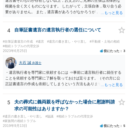
遺言書そのものが存在しない以上，お父上のご兄弟の主張は法律的な
根拠を全く欠くものになります。 したがって，主張自体，取り合う必
要がありません。 また，遺言書があろうがなかろうが，お父上のご兄
弟と面会しなければならない義務はもともとありません。 峰岸先生の
ご回答にもありますが， 代理人弁護士をたてて，その弁護士から相手
方に対して， ・相続に関する主張は法的根拠がなく，一切応じないこ
4
自筆証書遺言の遺言執行者の選任について
と ・今後一切の連絡をしてこないでほしいこと ・連絡を継続してくる
ようであれば警察への通報や法的措置も辞さないこと などを記載した
#自筆証書遺言の作成
#遺言
#遺言の書き直し・やり直し
#不動産・土地の相続
書面を発送してもらうことがよろしいように思います。
#相続トラブルの代理交渉
2023年6月25日
役にたった
3
大石 誠
弁護士
・遺言執行者を専門家に依頼するには ⇒事前に遺言執行者に就任する
ことを依頼する専門家に了解を取っておけば足ります。（その方に公
正証書遺言の作成も依頼してしまうという方法もあります） 事前に了
解を取るだけであれば、契約は不要ですし、契約料を払う必要もあり
ません。 遺言執行者に就任し、遺言執行が完了したときの報酬だけ、
弁護士費用としてかかります。 ・亡くなった際に、法務局に預けた自
5
夫の葬式に義両親を呼ばなかった場合に慰謝料請
筆証書遺言の存在を親族がなかったものにされる可能性 ⇒自筆の遺言
求の可能性はありますか？
書を法務局に保管した場合、死亡後、法務局に遺言書の有無を照会す
#遺言の書き直し・やり直し
#協議
#相続トラブルの代理交渉
ることになりますので、「法務局に預けた自筆証書遺言の存在を親族
#家族間の相続トラブル
がなかったもの」にすることはできません。 存在をなかったものにす
2019年9月13日
役にたった
5