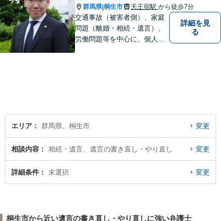
群馬県
桐生市
天王宿駅
から徒歩7分
|
交通事故（被害者側）、家庭
詳細を見
問題（離婚・相続・遺言）、
る
労働問題等を中心に、個人・
中小企業のお客様であればど
のような分野でも対応可能で
す。 結果だけでなくプロセス
もご満足いただける質の高い
サービスを日々心がけていま
す。
エリア
群馬県、桐生市
変更
相談内容
相続・遺言、遺言の書き直し・やり直し
変更
詳細条件
未選択
変更
桐生市から近い遺言の書き直し・やり直しに強い弁護士