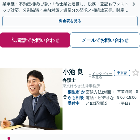
業承継・不動産相続に強い！他士業と連携し、税務・登記もワンスト
ップ対応。分割協議／生前対策／遺留分の請求／相続放棄等。財産の
徹底調査と粘り強い交渉により、最善の解決へ。
料金表を見る
電話でお問い合わせ
メールでお問い合わせ
小池 良
東京都
インタビュー
を見る
弁護士
東京けやき法律事務所
営業時間：0
桐生市
か
面談方法(対面・
らも相談
電話・ビデオな
9:00~18:00
受付中
ど)は応相談
（平日）