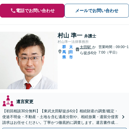
電話でお問い合わせ
メールでお問い合わせ
村山 準一
弁護士
村山準一法律事務所
群
太
太田駅
か
営業時間：09:00~1
馬
田
|
7:00（平日）
ら徒歩6分
県
市
遺言変更
【初回相談30分無料】【東武太田駅徒歩6分】相続財産の調査/鑑定・
使途不明金・不動産・土地を含む遺産分割や、相続放棄・遺留分侵害
請求はお任せください。丁寧かつ徹底的に調査します。遺言書作成・
成年後見など就活サポートも行っています。