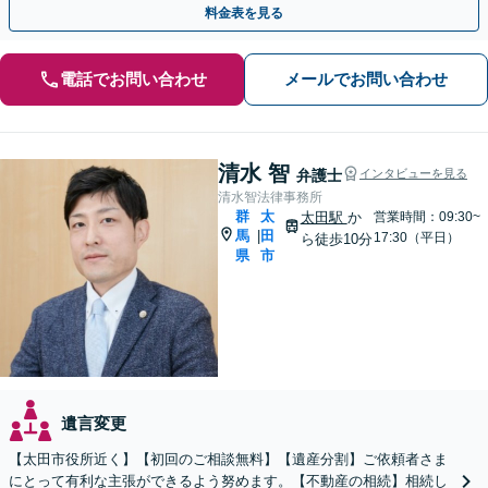
料金表を見る
電話でお問い合わせ
メールでお問い合わせ
清水 智
弁護士
インタビューを見る
清水智法律事務所
群
太
太田駅
か
営業時間：09:30~
馬
田
|
17:30（平日）
ら徒歩10分
県
市
遺言変更
【太田市役所近く】【初回のご相談無料】【遺産分割】ご依頼者さま
にとって有利な主張ができるよう努めます。【不動産の相続】相続し