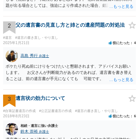
題が出る場合としては、強迫により作成された場合、錯誤（勘違い）
の場合などがあります。 遺言の対象となる財産の多寡などにもよりま
すが、弁護士に作成を依頼する場合は、１０～数十万円程度になるケ
ースが多いと思います。 報酬体系は、弁護士ごとに異なりますので一
2
父の遺言書の見直し方と姉との遺産問題の対処法
律の基準はありません。
#遺言
#遺言の書き直し・やり直し
2025年1月21日
役にたった
4
高島 秀行
弁護士
ボケたり死ぬ前にけりをつけたいと懇願されます、アドバイスお願い
します。 お父さんが判断能力があるのであれば、遺言書を書き替え
ることは、前の遺言書が手元になくても 可能です。 将来遺言の効
力が争われますから、医師にお父さんが判断能力があるかどうか検査
してもらって 診断書を取得して、公証役場へ行って公正証書遺言を
作成するのがよいと思います。 将来争われることが見込まれること
3
遺言状の効力について
から、弁護士に依頼して手続きを進めた方がよいと思います。
#自筆証書遺言の作成
#公正証書遺言の作成
#遺言の書き直し・やり直し
2018年8月23日
役にたった
6
相続・遺言に強い弁護士
鈴木 崇裕
弁護士