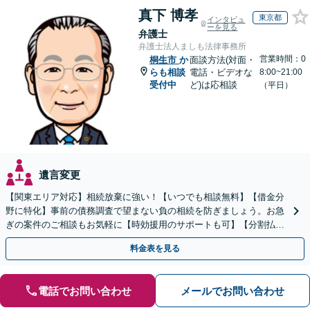
真下 博孝
東京都
インタビュ
ーを見る
弁護士
弁護士法人ましも法律事務所
営業時間：0
桐生市
か
面談方法(対面・
らも相談
電話・ビデオな
8:00~21:00
受付中
ど)は応相談
（平日）
遺言変更
【関東エリア対応】相続放棄に強い！【いつでも相談無料】【借金分
野に特化】事前の債務調査で望まない負の相続を防ぎましょう。お急
ぎの案件のご相談もお気軽に【時効援用のサポートも可】【分割払い
利用可】【休日電話相談可能】
料金表を見る
電話でお問い合わせ
メールでお問い合わせ