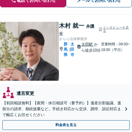
電話でお問い合わせ
メールでお問い合わせ
木村 就一
弁護
インタビューを見
る
士
きらら法律事務所
群
太
太田駅
か
営業時間：09:00~
馬
田
|
18:00（平日）
ら徒歩10分
県
市
遺言変更
【初回相談無料】【夜間・休日相談可（要予約）】遺産分割協議、遺
留分の請求、相続放棄など。手続き対応から交渉、調停、訴訟対応ま
で幅広くお任せください
料金表を見る