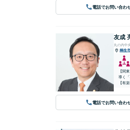
電話でお問い合わ
友成 
丸の内中
桐生
【関東
導く「
【有楽
電話でお問い合わ