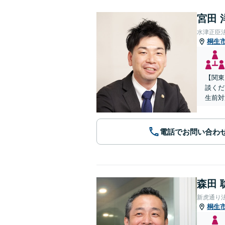
宮田 
水津正臣
桐生
【関東
談くだ
生前対
電話でお問い合わ
森田 
新虎通り
桐生