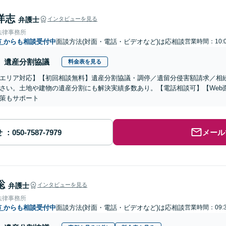
洋志
弁護士
インタビューを見る
法律事務所
市
からも相談受付中
面談方法(対面・電話・ビデオなど)は応相談
営業時間：10:0
遺産分割協議
料金表を見る
エリア対応】【初回相談無料】遺産分割協議・調停／遺留分侵害額請求／相
さい。土地や建物の遺産分割にも解決実績多数あり。【電話相談可】【Web
策もサポート
せ
メール
聡
弁護士
インタビューを見る
法律事務所
市
からも相談受付中
面談方法(対面・電話・ビデオなど)は応相談
営業時間：09:3