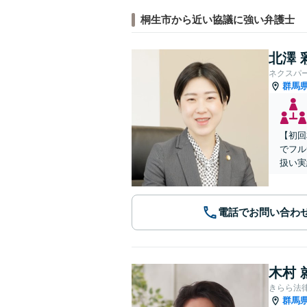
桐生市から近い協議に強い弁護士
北澤 
ネクスパ
群馬
【初回
でフル
扱い実
電話でお問い合わ
木村 
きらら法
群馬