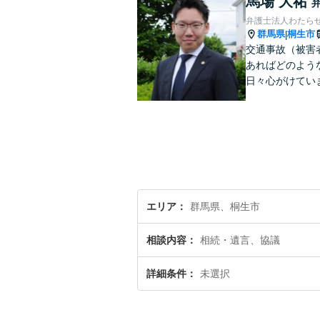
馬場 大祐
弁護士法人わたら
群馬県
桐生市
|
交通事故（被害
あればどのよう
日々心がけてい
エリア
群馬県、桐生市
相談内容
相続・遺言、協議
詳細条件
未選択