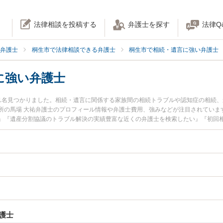
法律相談を投稿する
弁護士を探す
法律Q
弁護士
桐生市で法律相談できる弁護士
桐生市で相続・遺言に強い弁護士
に強い弁護士
1名見つかりました。相続・遺言に関係する家族間の相続トラブルや認知症の相続
所の馬場 大祐弁護士のプロフィール情報や弁護士費用、強みなどが注目されていま
』『遺産分割協議のトラブル解決の実績豊富な近くの弁護士を検索したい』『初回
相談者さんにおすすめです。
護士