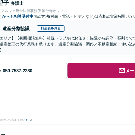
聖子
弁護士
人アルファ総合法律事務所 国分寺オフィス
市
からも相談受付中
面談方法(対面・電話・ビデオなど)は応相談
営業時間：09:0
遺産分割協議
料金表を見る
エリア】【初回相談無料】相続トラブルはお任せ！協議から調停・審判まで
遺産整理の代行業務も承ります」遺産分割協議・調停／不動産相続／使い込
】
メー
果について詳しくは
こちら
)