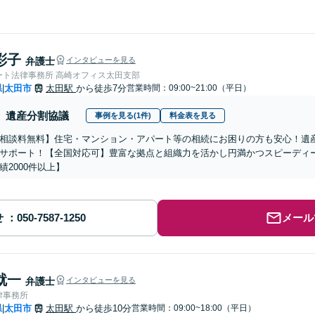
彩子
弁護士
インタビューを見る
ート法律事務所 高崎オフィス太田支部
県
太田市
太田駅
から徒歩7分
営業時間：09:00~21:00（平日）
|
遺産分割協議
事例を見る(1件)
料金表を見る
相談料無料】住宅・マンション・アパート等の相続にお困りの方も安心！遺
サポート！【全国対応可】豊富な拠点と組織力を活かし円満かつスピーディ
績2000件以上】
せ
メール
就一
弁護士
インタビューを見る
律事務所
県
太田市
太田駅
から徒歩10分
営業時間：09:00~18:00（平日）
|