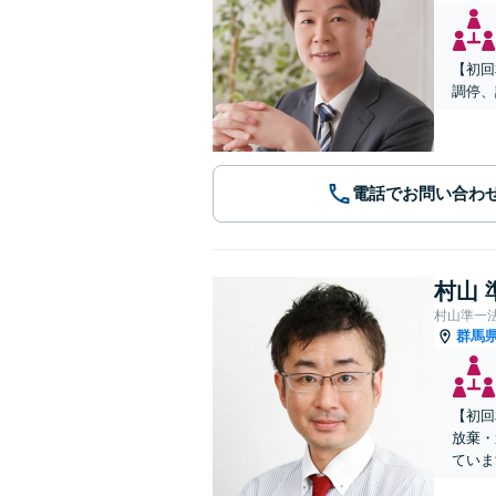
【初回
調停、
電話でお問い合わ
村山 
村山準一
群馬
【初回
放棄・
ていま