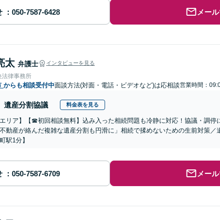
せ
メール
亮太
弁護士
インタビューを見る
央法律事務所
市
からも相談受付中
面談方法(対面・電話・ビデオなど)は応相談
営業時間：09:0
遺産分割協議
料金表を見る
エリア】【☎︎初回相談無料】込み入った相続問題も冷静に対応！協議・調停
不動産が絡んだ複雑な遺産分割も円滑に」相続で揉めないための生前対策／
町駅1分】
せ
メール