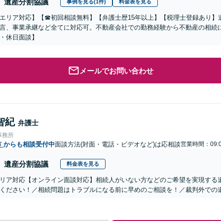
遺産分割協議
事例を見る(1件)
料金表を見る
エリア対応】【☎︎初回相談無料】【弁護士歴15年以上】【税理士登録あり
言、事業承継など全てに対応可。不動産会社での勤務経験から不動産の相続
・休日面談】
メールでお問い合わせ
智紀
弁護士
事務所
市
からも相談受付中
面談方法(対面・電話・ビデオなど)は応相談
営業時間：09:0
遺産分割協議
料金表を見る
リア対応【オンライン面談対応】相続人がいない方などのご希望を実現する
ください！／相続問題はトラブルになる前に早めのご相談を！／裁判外での