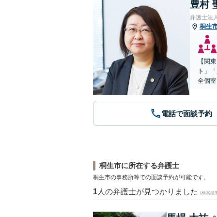
豊村 
弁護士法
桐生
【関東
ト」「
全個室
電話で面談予約
桐生市に所在する弁護士
桐生市の事務所等での面談予約が可能です。
1
人の弁護士が見つかりました
(検索結