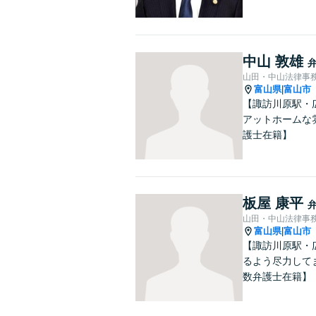
中山 敦雄
山田・中山法律事
富山県
富山市
|
【諏訪川原駅・
アットホームな
護士在籍】
板屋 康平
山田・中山法律事
富山県
富山市
|
【諏訪川原駅・
るよう尽力して
数弁護士在籍】