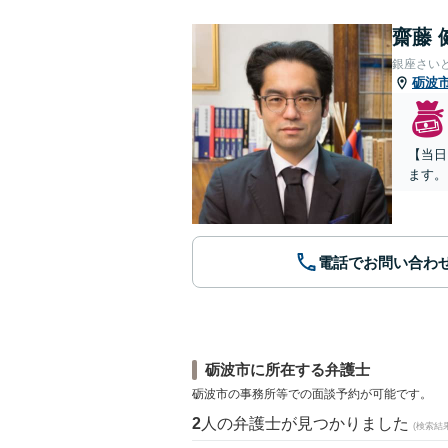
齋藤 
銀座さい
砺波
【当日
ます。
電話でお問い合わ
砺波市に所在する弁護士
砺波市の事務所等での面談予約が可能です。
2
人の弁護士が見つかりました
(検索結