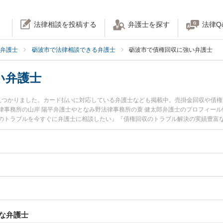
法律相談を投稿する
弁護士を探す
法律Q
弁護士
砺波市で法律相談できる弁護士
砺波市で債権回収に強い弁護士
い弁護士
見つかりました。カード払いに対応している弁護士なども掲載中。売掛金回収や債
律事務所の山岸 陽平弁護士やとなみ野法律事務所の蓑 健太郎弁護士のプロフィー
のトラブルを今すぐに弁護士に相談したい』『債権回収のトラブル解決の実績豊富
相談予約したい』などでお困りの相談者さんにおすすめです。
な弁護士