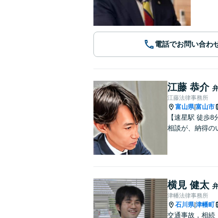
電話でお問い合わ
江藤 恭介
江藤法律事務所
富山県
富山市
|
【速星駅 徒歩
相談が、納得の
横見 健太
津幡法律事務所
石川県
津幡町
|
交通事故，相続