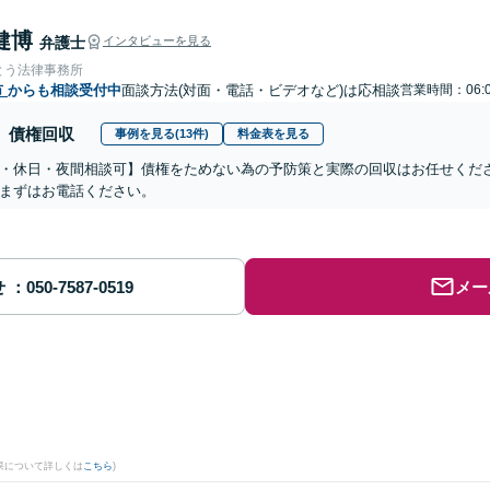
健博
弁護士
インタビューを見る
とう法律事務所
市
からも相談受付中
面談方法(対面・電話・ビデオなど)は応相談
営業時間：06:
債権回収
事例を見る(13件)
料金表を見る
・休日・夜間相談可】債権をためない為の予防策と実際の回収はお任せくだ
まずはお電話ください。
せ
メー
果について詳しくは
こちら
)