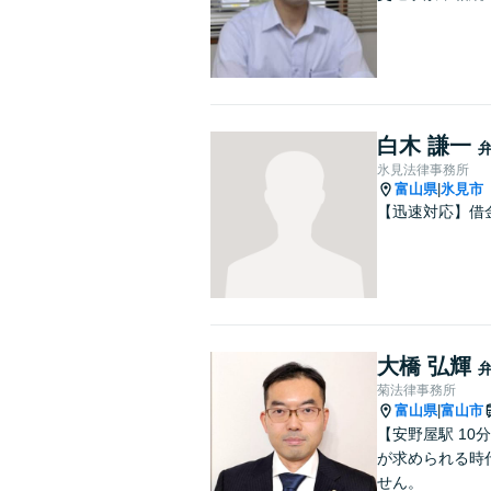
白木 謙一
氷見法律事務所
富山県
氷見市
|
【迅速対応】借
大橋 弘輝
菊法律事務所
富山県
富山市
|
【安野屋駅 1
が求められる時
せん。