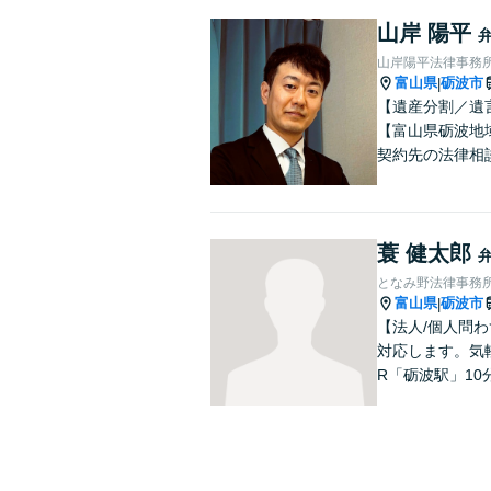
山岸 陽平
山岸陽平法律事務
富山県
砺波市
|
【遺産分割／遺
【富山県砺波地
契約先の法律相
蓑 健太郎
となみ野法律事務
富山県
砺波市
|
【法人/個人問わ
対応します。気
R「砺波駅」10