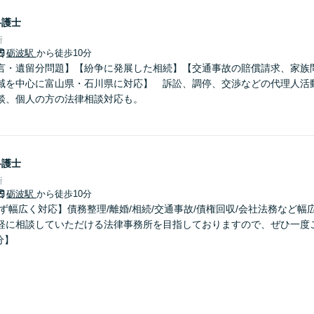
弁護士
所
砺波駅
から徒歩10分
言・遺留分問題】【紛争に発展した相続】【交通事故の賠償請求、家族
域を中心に富山県・石川県に対応】 訴訟、調停、交渉などの代理人活
談、個人の方の法律相談対応も。
弁護士
所
砺波駅
から徒歩10分
ず幅広く対応】債務整理/離婚/相続/交通事故/債権回収/会社法務など
軽に相談していただける法律事務所を目指しておりますので、ぜひ一度
分】