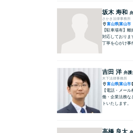
坂木 寿和
さかき法律事務所
富山県
富山市
|
【駐車場有】離
対応しておりま
丁寧を心がけ事
吉田 洋
弁護
木下法律事務所
富山県
富山市
|
【電話・メール
働・企業法務な
トいたします。
高橋 良太