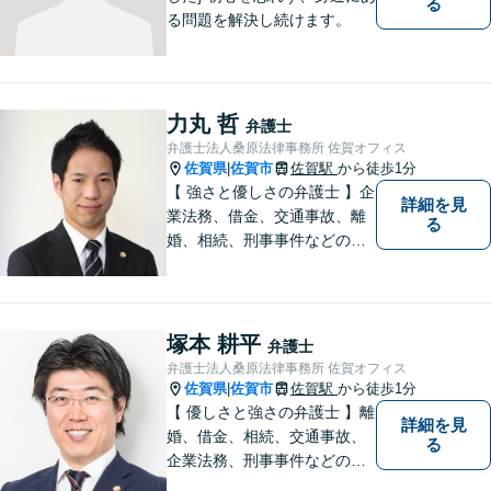
る
る問題を解決し続けます。
力丸 哲
弁護士
弁護士法人桑原法律事務所 佐賀オフィス
佐賀県
佐賀市
佐賀駅
から徒歩1分
|
【 強さと優しさの弁護士 】企
詳細を見
業法務、借金、交通事故、離
る
婚、相続、刑事事件などのご
相談を承っております。まず
はお気軽にご相談ください。
チーム体制による迅速で最適
なリーガルサービスを提供い
塚本 耕平
弁護士
たします。
弁護士法人桑原法律事務所 佐賀オフィス
佐賀県
佐賀市
佐賀駅
から徒歩1分
|
【 優しさと強さの弁護士 】離
詳細を見
婚、借金、相続、交通事故、
る
企業法務、刑事事件などのご
相談を承っております。まず