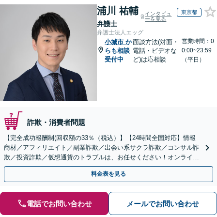
浦川 祐輔
東京都
インタビュ
ーを見る
弁護士
弁護士法人エッグ
営業時間：0
小城市
か
面談方法(対面・
らも相談
電話・ビデオな
0:00~23:59
受付中
ど)は応相談
（平日）
詐欺・消費者問題
【完全成功報酬制(回収額の33％（税込）】【24時間全国対応】情報
商材／アフィリエイト／副業詐欺／出会い系サクラ詐欺／コンサル詐
欺／投資詐欺／仮想通貨のトラブルは、お任せください！オンライン
のみで解決も可能！
料金表を見る
電話でお問い合わせ
メールでお問い合わせ