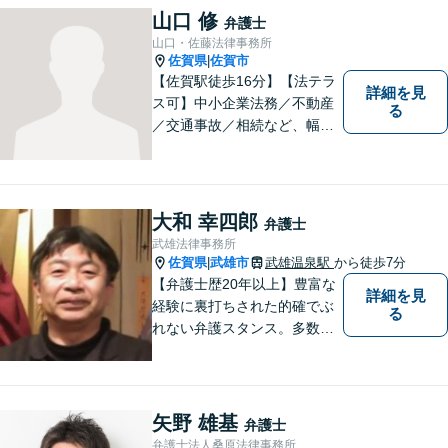
山口 修
弁護士
山口・佐藤法律事務所
佐賀県
佐賀市
|
【佐賀駅徒歩16分】【法テラ
詳細を見
ス可】中小企業法務／不動産
る
／交通事故／相続など、幅広
いお困りごとに対応！依頼者
様のお気持ちやご事情に寄り
添い、適切な解決へと導きま
す。まずはお気軽にご相談く
大和 幸四郎
弁護士
ださい。【初回面談無料】
武雄法律事務所
佐賀県
武雄市
武雄温泉駅
から徒歩7分
|
【弁護士歴20年以上】豊富な
詳細を見
経験に裏打ちされた的確でぶ
る
れない弁護スタンス。多数の
著書・メディア出演あり。
【借金・債務整理】約2000件
の解決実績。【相続遺言】司
法書士などとも連携しワンス
矢野 雄基
弁護士
トップで解決。難事件には他
弁護士法人桑原法律事務所