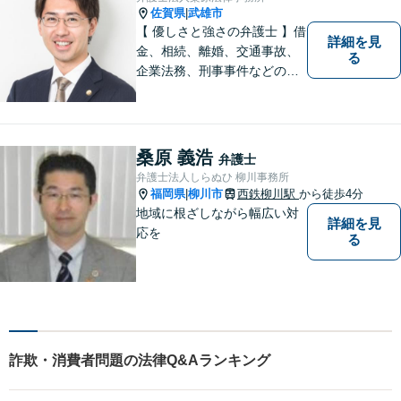
弁護士と協力も。元調停委
佐賀県
武雄市
|
員。
【 優しさと強さの弁護士 】借
詳細を見
金、相続、離婚、交通事故、
る
企業法務、刑事事件などのご
相談を承っております。まず
はお気軽にご相談ください。
チーム体制による迅速で最適
なリーガルサービスを提供い
桑原 義浩
弁護士
たします。
弁護士法人しらぬひ 柳川事務所
福岡県
柳川市
西鉄柳川駅
から徒歩4分
|
地域に根ざしながら幅広い対
詳細を見
応を
る
詐欺・消費者問題の法律Q&Aランキング