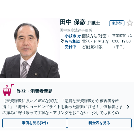
田中 保彦
弁護士
東京都
田中保彦法律事務所
営業時間：1
小城市
か
面談方法(対面・
らも相談
電話・ビデオな
0:00~19:00
受付中
ど)は応相談
（平日）
詐欺・消費者問題
【投資詐欺に強い／豊富な実績】「悪質な投資詐欺から被害者を救
済！」「海外ショッピングサイトを騙った詐欺に注意！」依頼者さま
の痛みに寄り添って丁寧なヒアリングをおこない、少しでも多くの返
金が得られるよう尽力します！
事例を見る(3件)
料金表を見る