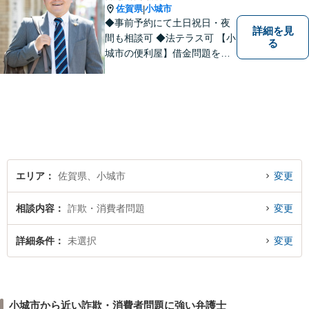
佐賀県
小城市
|
◆事前予約にて土日祝日・夜
詳細を見
間も相談可 ◆法テラス可 【小
る
城市の便利屋】借金問題を中
心に取り組んでおります。
エリア
佐賀県、小城市
変更
相談内容
詐欺・消費者問題
変更
詳細条件
未選択
変更
小城市から近い詐欺・消費者問題に強い弁護士