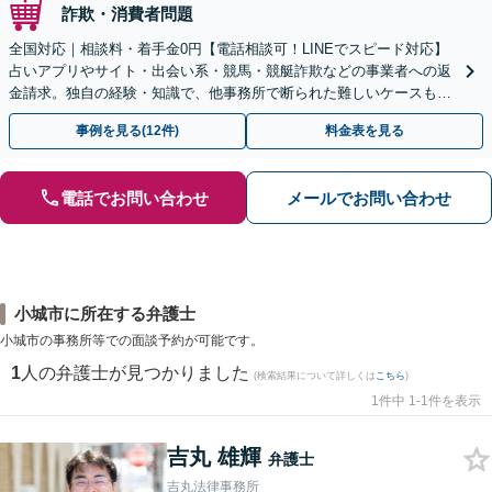
詐欺・消費者問題
全国対応｜相談料・着手金0円【電話相談可！LINEでスピード対応】
占いアプリやサイト・出会い系・競馬・競艇詐欺などの事業者への返
金請求。独自の経験・知識で、他事務所で断られた難しいケースも解
決に導いた実績あり。まずはお気軽にご相談ください
事例を見る(12件)
料金表を見る
電話でお問い合わせ
メールでお問い合わせ
小城市に所在する弁護士
小城市の事務所等での面談予約が可能です。
1
人の弁護士が見つかりました
(検索結果について詳しくは
こちら
)
1件中 1-1件を表示
吉丸 雄輝
弁護士
吉丸法律事務所