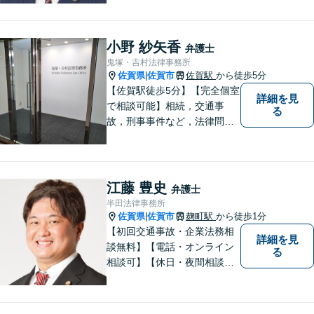
はお気軽にご相談ください。
チーム体制による迅速で最適
なリーガルサービスを提供い
小野 紗矢香
弁護士
たします。
鬼塚・吉村法律事務所
佐賀県
佐賀市
佐賀駅
から徒歩5分
|
【佐賀駅徒歩5分】【完全個室
詳細を見
で相談可能】相続，交通事
る
故，刑事事件など，法律問題
でお困りの方は，是非私たち
にご相談下さい。 悩みは私た
ちにお預けいただき，笑顔を
お持ち帰りいただけるよう，
江藤 豊史
弁護士
全力を尽くします。
半田法律事務所
佐賀県
佐賀市
麹町駅
から徒歩1分
|
【初回交通事故・企業法務相
詳細を見
談無料】【電話・オンライン
る
相談可】【休日・夜間相談
可】適正・迅速、そして親身
なサービスの提供を心がけて
います。