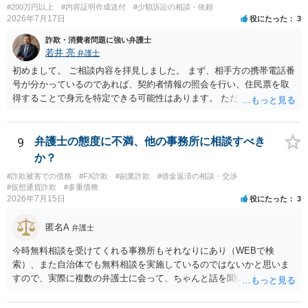
#200万円以上
#内容証明作成送付
#少額訴訟の相談・依頼
2026年7月17日
役にたった
3
詐欺・消費者問題に強い弁護士
若井 亮
弁護士
初めまして。 ご相談内容を拝見しました。 まず、相手方の携帯電話番
号が分かっているのであれば、契約者情報の照会を行い、住民票を取
得することで身元を特定できる可能性はあります。 ただ、他人名義の
携帯電話であるなどした場合には特定に結びつけることは難しいとこ
ろです。 LINEについても、詐欺の事案であれば照会できる可能性はあ
りますが、携帯電話の番号を経由する方法より難しくなります。 身元
9
弁護士の態度に不満、他の事務所に相談すべき
を特定した後は、返金の理屈があるかどうかを確認していきます。 基
か？
本的に贈与に該当する場合には返金請求ができません。 詐欺を含め、
#詐欺被害での債務
#FX詐欺
#副業詐欺
#借金返済の相談・交渉
当方に返金の理屈があるかどうかを確認していきます。 さらに、渡し
#仮想通貨詐欺
#多重債務
た金額について、裏付けがあるかどうかも精査します。 上記を経て、
2026年7月15日
役にたった
3
身元の特定、返金の理屈があると判断できるのであれば、まずは交渉
からスタートすることになるでしょう。 ご理解のとおり、詐欺である
匿名A
弁護士
ことの立証は簡単ではありません。 刑事事件化が出来るのであれば、
返金交渉で有利になる可能性がありますが、民事上の詐欺の立証以上
今時無料相談を受けてくれる事務所もそれなりにあり（WEBで検
に難しいところがあります。 こちらについては、一度、最寄りの警察
索）、また自治体でも無料相談を実施しているのではないかと思いま
署に被害相談をするようにしてください。 具体的な見通しに関して
すので、実際に複数の弁護士に会って、ちゃんと話を聞いてくれる
は、証拠を拝見する必要があるため、直接弁護士にご相談された方が
方、高圧的ではない方に相談した方が良いでしょう。その弁護士の方
良いかと思います。
はそもそも事案を把握できていないようですので、御相談の案件につ