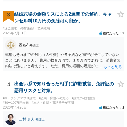
参考にしてください。
3
結婚式場の金額ミスによる2週間での解約。キャ
ンセル料10万円の免除は可能か。
#返金請求
#契約解除・契約取消
2026年7月31日
役にたった
2
匿名A
弁護士
式場もそれまでの対応（人件費）や各予約など損害が発生していない
ことはありません。 費用が数百万円で、１０万円であれば、消費者契
約法は難しいと考えます。 ただ、費用の増額の規定がなかったのに増
額するのは契約違反ですので、増額に応じずに契約を維持すればよい
ということになり、解約するのは理由がないことになります。
4
出会い系で知り合った相手に詐欺被害、免許証の
悪用リスクと対策。
#マッチングアプリ詐欺
#恐喝・脅迫への対応
#詐欺の法的措置
#50〜100万円未満
#本名・住所・電話番号が不明
2026年7月26日
役にたった
2
三村 勇人
弁護士