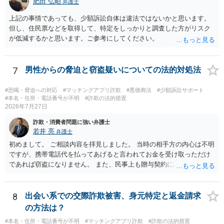
能です。
肥田 弘昭
弁護士
上記の事情であっても、少額訴訟自体は違法ではないかと思います。
但し、住民票などを取得して、特定をしっかりと調査した方がリスク
が低減するかと思います。ご参考にしてください。
7
男性からの脅迫と窃盗疑いについての法的対処法
#恐喝・脅迫への対応
#マッチングアプリ詐欺
#悪徳商法
#少額訴訟サポート
#本名・住所・電話番号が不明
#詐欺の法的措置
2026年7月27日
詐欺・消費者問題に強い弁護士
若井 亮
弁護士
初めまして。 ご相談内容を拝見しました。 当時の相手方の内心は不明
ですが、携帯電話代を払ってあげると言われてお金を受け取っただけ
であれば窃盗になりません。 また、民事上も贈与契約に該当すると思
われるところ、返済の義務はありません。 これ以上のやり取りをせ
ず、可能であればブロックをするようにしてください。 ご不安であれ
ば、最寄りの警察署に相談をしても良いかもしれません。 以上、ご参
8
出会い系での交際詐欺被害、身元特定と返金請求
考になれば幸いです。
の方法は？
#本名・住所・電話番号が不明
#マッチングアプリ詐欺
#詐欺の法的措置