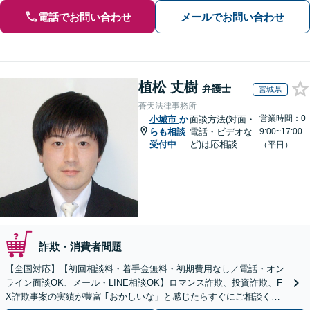
電話でお問い合わせ
メールでお問い合わせ
植松 丈樹
弁護士
宮城県
蒼天法律事務所
営業時間：0
小城市
か
面談方法(対面・
らも相談
電話・ビデオな
9:00~17:00
受付中
ど)は応相談
（平日）
詐欺・消費者問題
【全国対応】【初回相談料・着手金無料・初期費用なし／電話・オン
ライン面談OK、メール・LINE相談OK】ロマンス詐欺、投資詐欺、F
X詐欺事案の実績が豊富 ｢おかしいな」と感じたらすぐにご相談くだ