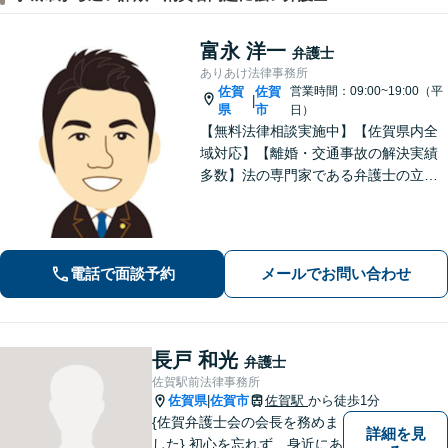
富永 洋一
弁護士
ありあけ法律事務所
佐賀
佐賀
営業時間：09:00~19:00（平
|
県
市
日）
【無料法律相談実施中】【佐賀県内全
域対応】【離婚・交通事故の解決実績
多数】法の専門家である弁護士の立場
から、依頼者様にとって最も利益とな
ることを第一に考えます。
電話で面談予約
メールでお問い合わせ
長戸 和光
弁護士
佐賀駅前法律事務所
佐賀県
佐賀市
佐賀駅
から徒歩1分
|
{佐賀弁護士会の会長を務めま
詳細を見
した} 初心を忘れず、身近にあ