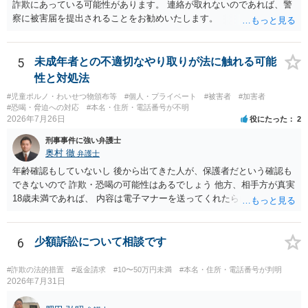
詐欺にあっている可能性があります。 連絡が取れないのであれば、警
察に被害届を提出されることをお勧めいたします。
5
未成年者との不適切なやり取りが法に触れる可能
性と対処法
#児童ポルノ・わいせつ物頒布等
#個人・プライベート
#被害者
#加害者
#恐喝・脅迫への対応
#本名・住所・電話番号が不明
2026年7月26日
役にたった
2
刑事事件に強い弁護士
奥村 徹
弁護士
年齢確認もしていないし 後から出てきた人が、保護者だという確認も
できないので 詐欺・恐喝の可能性はあるでしょう 他方、相手方が真実
18歳未満であれば、 内容は電子マナーを送ってくれたら自慰行為など
の動画を要望通りに撮って送るよと言ったやりとりでした。 自分は動
画の尺は10分ほど、服を着たままで胸を触って欲しい、などの要望を
して、要求された金額(1000円程度)の電子マネーを送信してしまいま
6
少額訴訟について相談です
した。 そこから、撮影するまで暇なので顔の雰囲気の写真を交換して
欲しい、住んでいる都道府県と区を教えてと言われたので教えたりと
#詐欺の法的措置
#返金請求
#10〜50万円未満
#本名・住所・電話番号が判明
言ったやり取りをしていました。 というやりとりは、青少年条例違反
2026年7月31日
（わいせつ行為）の疑いがあります。18歳未満と知らなくても処罰可