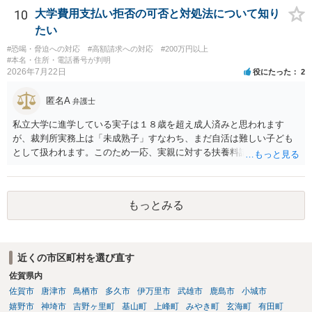
いては弁護士として能力不足なのかもしれません。相手にしない方が
10
大学費用支払い拒否の可否と対処法について知り
良いと思います。ただ、仮想通貨詐欺の被害回復は現実的には難しい
たい
かもしれません。
#恐喝・脅迫への対応
#高額請求への対応
#200万円以上
#本名・住所・電話番号が判明
2026年7月22日
役にたった
2
匿名A
弁護士
私立大学に進学している実子は１８歳を超え成人済みと思われます
が、裁判所実務上は「未成熟子」すなわち、まだ自活は難しい子ども
として扱われます。このため一応、実親に対する扶養料請求として法
律的には成り立つ可能性があります。 ただし、実子と同居する元配偶
者宛に養育費を支払っており、当該養育費は実子の進学費用の趣旨も
一部含まれています。また、私立大学進学について貴殿が了解したわ
もっとみる
けではないという事情も存在します。 こうした場合には、支払を拒ん
だとしても学費の請求が裁判所によって強制される可能性は低いとい
えます。 以上整理したとおり、貴殿の事情を説明し支払えないと実子
に伝えるのが良い対処法と思います。
近くの市区町村を選び直す
佐賀県内
佐賀市
唐津市
鳥栖市
多久市
伊万里市
武雄市
鹿島市
小城市
嬉野市
神埼市
吉野ヶ里町
基山町
上峰町
みやき町
玄海町
有田町