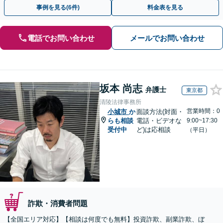
さい。
事例を見る(6件)
料金表を見る
電話でお問い合わせ
メールでお問い合わせ
坂本 尚志
弁護士
東京都
清陵法律事務所
営業時間：0
小城市
か
面談方法(対面・
らも相談
電話・ビデオな
9:00~17:30
受付中
ど)は応相談
（平日）
詐欺・消費者問題
【全国エリア対応】【相談は何度でも無料】投資詐欺、副業詐欺、ぼ