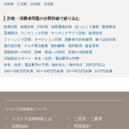
大町町
江北町
白石町
太良町
詐欺・消費者問題の分野詳細で絞り込む
投資詐欺
副業詐欺
FX詐欺
仮想通貨詐欺
ぼったくり被害
悪徳商法
霊感商法
ワンクリック詐欺
マッチングアプリ詐欺
架空請求
フィッシング詐欺
オークション詐欺
高齢者の詐欺被害
振り込め詐欺
還付金詐欺
マルチ商法被害
契約解除・契約取消
返金請求
高額請求への対応
恐喝・脅迫への対応
詐欺の法的措置
少額訴訟サポート
本名・住所・電話番号が判明
本名・住所・電話番号が不明
海外法人・海外在住
200万円以上
100〜200万円未満
50〜100万円未満
10〜50万円未満
10万円未満
ココナラ法律相談について
ココナラ法律相談とは
ご意見・ご要望
法律Q&A
利用規約