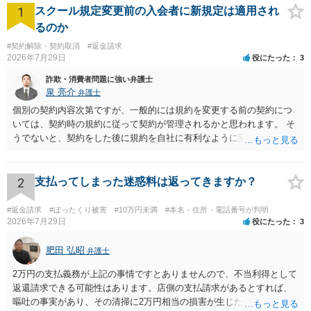
1
スクール規定変更前の入会者に新規定は適用され
るのか
#契約解除・契約取消
#返金請求
2026年7月29日
役にたった
3
詐欺・消費者問題に強い弁護士
泉 亮介
弁護士
個別の契約内容次第ですが、一般的には規約を変更する前の契約につ
いては、契約時の規約に従って契約が管理されるかと思われます。 そ
うでないと、契約をした後に規約を自社に有利なように変更し、それ
を従前の顧客にも適用するということが認められてしまい不合理とな
る場合があるかと思われます。
2
支払ってしまった迷惑料は返ってきますか？
#返金請求
#ぼったくり被害
#10万円未満
#本名・住所・電話番号が判明
2026年7月29日
役にたった
3
肥田 弘昭
弁護士
2万円の支払義務が上記の事情ですとありませんので、不当利得として
返還請求できる可能性はあります。店側の支払請求があるとすれば、
嘔吐の事実があり、その清掃に2万円相当の損害が生じた場合です。ご