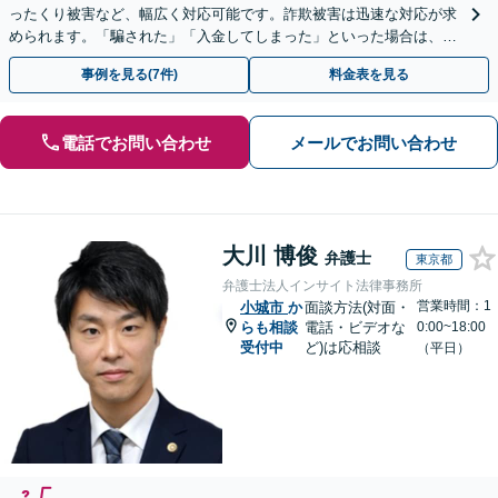
ったくり被害など、幅広く対応可能です。詐欺被害は迅速な対応が求
められます。「騙された」「入金してしまった」といった場合は、お
早めにご相談ください。【電話・メール・WEB相談可】
事例を見る(7件)
料金表を見る
電話でお問い合わせ
メールでお問い合わせ
大川 博俊
弁護士
東京都
弁護士法人インサイト法律事務所
営業時間：1
小城市
か
面談方法(対面・
らも相談
電話・ビデオな
0:00~18:00
受付中
ど)は応相談
（平日）