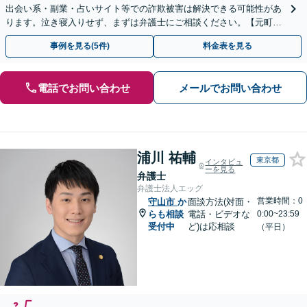
出会い系・副業・占いサイト等での詐欺被害は解決できる可能性があ
ります。泣き寝入りせず、まずは弁護士にご相談ください。【元町駅
1分・土日夜間の相談歓迎】
事例を見る(5件)
料金表を見る
電話でお問い合わせ
メールでお問い合わせ
浦川 祐輔
東京都
インタビュ
ーを見る
弁護士
弁護士法人エッグ
営業時間：0
守山市
か
面談方法(対面・
らも相談
電話・ビデオな
0:00~23:59
受付中
ど)は応相談
（平日）