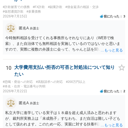
本的に贈与に該当する場合には返金請求ができません。 詐欺を含め、
#詐欺被害での債務
#FX詐欺
#副業詐欺
#借金返済の相談・交渉
当方に返金の理屈があるかどうかを確認していきます。 さらに、渡し
#仮想通貨詐欺
#多重債務
た金額について、裏付けがあるかどうかも精査します。 上記を経て、
2026年7月15日
役にたった
3
身元の特定、返金の理屈があると判断できるのであれば、まずは交渉
からスタートすることになるでしょう。 ご理解のとおり、詐欺である
匿名A
弁護士
ことの立証は簡単ではありません。 刑事事件化が出来るのであれば、
返金交渉で有利になる可能性がありますが、民事上の詐欺の立証以上
今時無料相談を受けてくれる事務所もそれなりにあり（WEBで検
に難しいところがあります。 こちらについては、一度、最寄りの警察
索）、また自治体でも無料相談を実施しているのではないかと思いま
署に被害相談をするようにしてください。 具体的な見通しに関して
すので、実際に複数の弁護士に会って、ちゃんと話を聞いてくれる
は、証拠を拝見する必要があるため、直接弁護士にご相談された方が
方、高圧的ではない方に相談した方が良いでしょう。その弁護士の方
良いかと思います。
はそもそも事案を把握できていないようですので、御相談の案件につ
いては弁護士として能力不足なのかもしれません。相手にしない方が
10
大学費用支払い拒否の可否と対処法について知り
良いと思います。ただ、仮想通貨詐欺の被害回復は現実的には難しい
たい
かもしれません。
#恐喝・脅迫への対応
#高額請求への対応
#200万円以上
#本名・住所・電話番号が判明
2026年7月22日
役にたった
2
匿名A
弁護士
私立大学に進学している実子は１８歳を超え成人済みと思われます
が、裁判所実務上は「未成熟子」すなわち、まだ自活は難しい子ども
として扱われます。このため一応、実親に対する扶養料請求として法