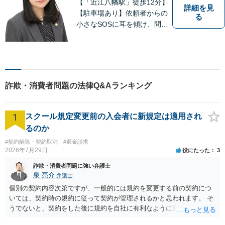
【「近江八幡駅」徒歩12分】
詳細を見
【駐車場あり】依頼者からの
る
小さなSOSに耳を傾け、問題
解決に導くことが出来る、そ
んな弁護士でありたいと考え
ております。 ぜひ一度私にご
相談ください。
詐欺・消費者問題の法律Q&Aランキング
1
スクール規定変更前の入会者に新規定は適用され
るのか
#契約解除・契約取消
#返金請求
2026年7月29日
役にたった
3
詐欺・消費者問題に強い弁護士
泉 亮介
弁護士
個別の契約内容次第ですが、一般的には規約を変更する前の契約につ
いては、契約時の規約に従って契約が管理されるかと思われます。 そ
うでないと、契約をした後に規約を自社に有利なように変更し、それ
を従前の顧客にも適用するということが認められてしまい不合理とな