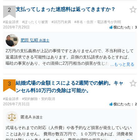
る場合があるかと思われます。
2
支払ってしまった迷惑料は返ってきますか？
#返金請求
#ぼったくり被害
#10万円未満
#本名・住所・電話番号が判明
2026年7月29日
役にたった
3
肥田 弘昭
弁護士
2万円の支払義務が上記の事情ですとありませんので、不当利得として
返還請求できる可能性はあります。店側の支払請求があるとすれば、
嘔吐の事実があり、その清掃に2万円相当の損害が生じた場合です。ご
参考にしてください。
3
結婚式場の金額ミスによる2週間での解約。キャ
ンセル料10万円の免除は可能か。
#返金請求
#契約解除・契約取消
2026年7月31日
役にたった
2
匿名A
弁護士
式場もそれまでの対応（人件費）や各予約など損害が発生していない
ことはありません。 費用が数百万円で、１０万円であれば、消費者契