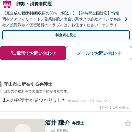
詐欺・消費者問題
【完全成功報酬制(回収額の33％（税込）】【24時間全国対応】情報
商材／アフィリエイト／副業詐欺／出会い系サクラ詐欺／コンサル詐
欺／投資詐欺／仮想通貨のトラブルは、お任せください！オンライン
のみで解決も可能！
料金表を見る
電話でお問い合わせ
メールでお問い合わせ
守山市に所在する弁護士
守山市の事務所等での面談予約が可能です。
1
人の弁護士が見つかりました
(検索結果について詳しくは
こちら
)
1件中 1-1件を表示
酒井 謙介
弁護士
守山法律事務所