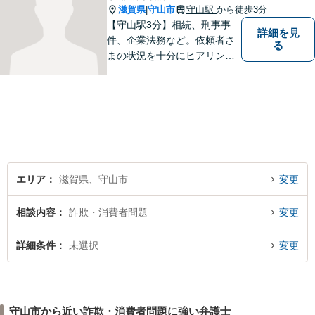
滋賀県
守山市
守山駅
から徒歩3分
|
【守山駅3分】相続、刑事事
詳細を見
件、企業法務など。依頼者さ
る
まの状況を十分にヒアリング
し、あらゆる観点から解決策
をご提案してまいります。丁
寧に、迅速に、柔軟に対応し
ます。お気軽にご相談くださ
い【隣接駐車場あり】
エリア
滋賀県、守山市
変更
相談内容
詐欺・消費者問題
変更
詳細条件
未選択
変更
守山市から近い詐欺・消費者問題に強い弁護士