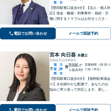
県
市
【堅田駅東口徒歩4分】【法人・個人対
応】借金・離婚・刑事事件・相続・労
働に関するトラブルはお任せくださ
い。中小企業診断士資格を有し、顧問
契約・企業法務全般に対応。困りの際
電話でお問い合わせ
メールで面談予約
はぜひ一度お話をお聞かせください。
【無料駐車場あり】
宮本 向日葵
弁護士
湖都経営法律事務所
滋
大
堅田駅
か
営業時間：09:30~1
賀
津
|
7:30（平日）
ら徒歩4分
県
市
【堅田駅東口徒歩4分】【無料駐車場あ
り】きめ細やかな配慮で、あなたのお
悩みに寄り添って対応します。新しい
人生のスタートが切れるよう、法律の
プロとして最後までサポート。お気軽
にご相談ください。
電話でお問い合わせ
メールで面談予約