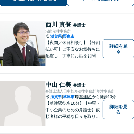
西川 真登
弁護士
湖南法律事務所
滋賀県
栗東市
|
【夜間／休日相談可】【分割
詳細を見
払い可】ご不安なお気持ちに
る
配慮し、丁寧にお話をお聞き
することを信条としていま
す。お悩みの方は、一度お問
い合わせください。
中山 仁美
弁護士
弁護士法人田中彰寿法律事務所 草津事務所
滋賀県
草津市
草津駅
から徒歩10分
|
【草津駅徒歩10分】【中堅・
詳細を見
中小企業のための弁護士】依
る
頼者様の平穏な日々を取り戻
すため、丁寧で迅速なリーガ
ルサービスをお届けします。