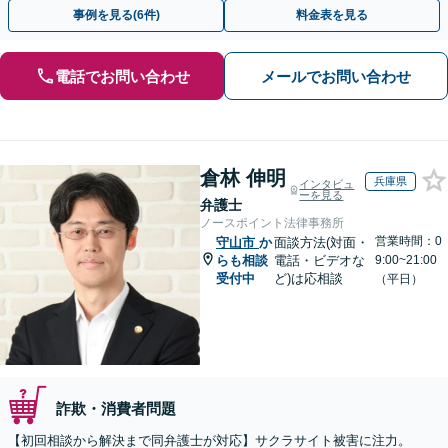
さい。
事例を見る(6件)
料金表を見る
電話でお問い合わせ
メールでお問い合わせ
倉林 伸明
兵庫県
インタビュ
ーを見る
弁護士
ノースポイント法律事務所
営業時間：0
守山市
か
面談方法(対面・
らも相談
電話・ビデオな
9:00~21:00
受付中
ど)は応相談
（平日）
詐欺・消費者問題
【初回相談から解決まで同弁護士が対応】サクラサイト被害に注力。