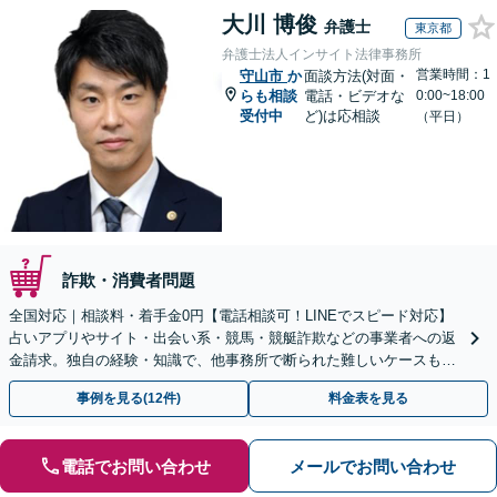
大川 博俊
弁護士
東京都
弁護士法人インサイト法律事務所
営業時間：1
守山市
か
面談方法(対面・
らも相談
電話・ビデオな
0:00~18:00
受付中
ど)は応相談
（平日）
詐欺・消費者問題
全国対応｜相談料・着手金0円【電話相談可！LINEでスピード対応】
占いアプリやサイト・出会い系・競馬・競艇詐欺などの事業者への返
金請求。独自の経験・知識で、他事務所で断られた難しいケースも解
決に導いた実績あり。まずはお気軽にご相談ください
事例を見る(12件)
料金表を見る
電話でお問い合わせ
メールでお問い合わせ