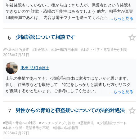
年齢確認もしていないし 後から出てきた人が、保護者だという確認も
できないので 詐欺・恐喝の可能性はあるでしょう 他方、相手方が真実
18歳未満であれば、 内容は電子マナーを送ってくれたら自慰行為など
の動画を要望通りに撮って送るよと言ったやりとりでした。 自分は動
画の尺は10分ほど、服を着たままで胸を触って欲しい、などの要望を
して、要求された金額(1000円程度)の電子マネーを送信してしまいま
6
少額訴訟について相談です
した。 そこから、撮影するまで暇なので顔の雰囲気の写真を交換して
欲しい、住んでいる都道府県と区を教えてと言われたので教えたりと
#詐欺の法的措置
#返金請求
#10〜50万円未満
#本名・住所・電話番号が判明
言ったやり取りをしていました。 というやりとりは、青少年条例違反
2026年7月31日
（わいせつ行為）の疑いがあります。18歳未満と知らなくても処罰可
能です。
肥田 弘昭
弁護士
上記の事情であっても、少額訴訟自体は違法ではないかと思います。
但し、住民票などを取得して、特定をしっかりと調査した方がリスク
が低減するかと思います。ご参考にしてください。
7
男性からの脅迫と窃盗疑いについての法的対処法
#恐喝・脅迫への対応
#マッチングアプリ詐欺
#悪徳商法
#少額訴訟サポート
#本名・住所・電話番号が不明
#詐欺の法的措置
2026年7月27日