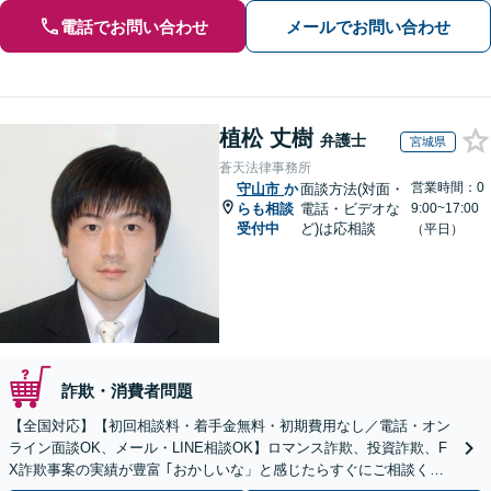
電話でお問い合わせ
メールでお問い合わせ
植松 丈樹
弁護士
宮城県
蒼天法律事務所
営業時間：0
守山市
か
面談方法(対面・
らも相談
電話・ビデオな
9:00~17:00
受付中
ど)は応相談
（平日）
詐欺・消費者問題
【全国対応】【初回相談料・着手金無料・初期費用なし／電話・オン
ライン面談OK、メール・LINE相談OK】ロマンス詐欺、投資詐欺、F
X詐欺事案の実績が豊富 ｢おかしいな」と感じたらすぐにご相談くだ