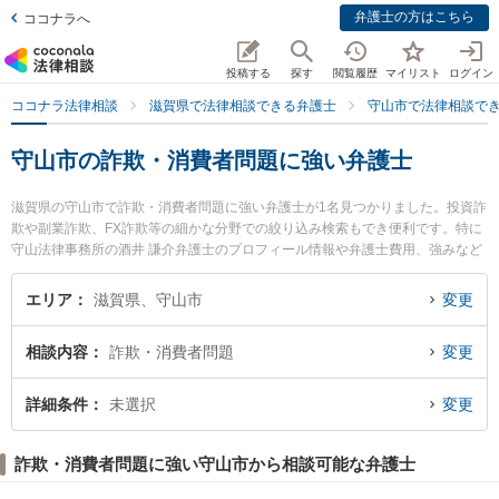
弁護士の方はこちら
ココナラへ
投稿する
探す
閲覧履歴
マイリスト
ログイン
ココナラ法律相談
滋賀県で法律相談できる弁護士
守山市で法律相談で
守山市の詐欺・消費者問題に強い弁護士
滋賀県の守山市で詐欺・消費者問題に強い弁護士が1名見つかりました。投資詐
欺や副業詐欺、FX詐欺等の細かな分野での絞り込み検索もでき便利です。特に
守山法律事務所の酒井 謙介弁護士のプロフィール情報や弁護士費用、強みなど
が注目されています。『守山市で土日や夜間に発生した詐欺・消費者問題のト
ラブルを今すぐに弁護士に相談したい』『詐欺・消費者問題のトラブル解決の
エリア
滋賀県、守山市
変更
実績豊富な近くの弁護士を検索したい』『初回相談無料で詐欺・消費者問題を
法律相談できる守山市内の弁護士に相談予約したい』などでお困りの相談者さ
相談内容
詐欺・消費者問題
変更
んにおすすめです。
詳細条件
未選択
変更
詐欺・消費者問題に強い守山市から相談可能な弁護士