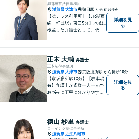
【無料駐車場あり】
湖都経営法律事務所
滋賀県
大津市
堅田駅
から徒歩4分
|
【法テラス利用可】【JR湖西
詳細を見
線「堅田駅」東口5分】地域に
る
根差した弁護士として、依頼
者の方に寄り添い、丁寧・親
切にお話を伺い、信頼関係を
築いていけるよう尽力いたし
ます。弁護士に依頼するのは
正木 大輔
弁護士
敷居が高いとお考えの方も、
正木法律事務所
まずは一度ご相談ください。
滋賀県
大津市
京阪膳所駅
から徒歩10分
|
【京阪膳所駅10分】【駐車場
詳細を見
有】弁護士が皆様一人一人の
る
お悩みに丁寧に分かりやすく
お応えいたします。専門家に
よる適切なアドバイスや手続
により、問題解決に向けて前
進できることがございます。
徳山 紗里
弁護士
どうぞ当事務所にご相談くだ
ローイング法律事務所
さい。
滋賀県
近江八幡市
|