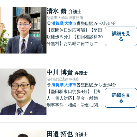
専門家ネットワークを駆使し
て、スピード感のあるシーム
清水 脩
弁護士
レスな対応を実現します。
琵琶湖大橋法律事務所
滋賀県
大津市
堅田駅
から徒歩7分
|
【夜間休日対応可能】【堅田
詳細を見
駅徒歩５分】【初回相談料30
る
分無料】お気軽に何でもご相
談ください。弁護士は、あな
たの味方です。
中川 博貴
弁護士
湖都経営法律事務所
滋賀県
大津市
堅田駅
から徒歩4分
|
【堅田駅東口徒歩4分】【法
詳細を見
人・個人対応】借金・離婚・
る
刑事事件・相続・労働に関す
るトラブルはお任せくださ
い。顧問契約・企業法務全般
に対応。困りの際はぜひ一度
お話をお聞かせください。
田邉 拓也
弁護士