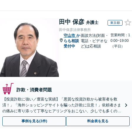
田中 保彦
弁護士
東京都
田中保彦法律事務所
営業時間：1
守山市
か
面談方法(対面・
らも相談
電話・ビデオな
0:00~19:00
受付中
ど)は応相談
（平日）
詐欺・消費者問題
【投資詐欺に強い／豊富な実績】「悪質な投資詐欺から被害者を救
済！」「海外ショッピングサイトを騙った詐欺に注意！」依頼者さま
の痛みに寄り添って丁寧なヒアリングをおこない、少しでも多くの返
金が得られるよう尽力します！
事例を見る(3件)
料金表を見る