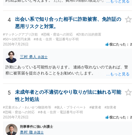
約法は難しいと考えます。 ただ、費用の増額の規定がなかったのに増
額するのは契約違反ですので、増額に応じずに契約を維持すればよい
ということになり、解約するのは理由がないことになります。
4
出会い系で知り合った相手に詐欺被害、免許証の
悪用リスクと対策。
#マッチングアプリ詐欺
#恐喝・脅迫への対応
#詐欺の法的措置
#50〜100万円未満
#本名・住所・電話番号が不明
2026年7月26日
役にたった
2
三村 勇人
弁護士
詐欺にあっている可能性があります。 連絡が取れないのであれば、警
察に被害届を提出されることをお勧めいたします。
5
未成年者との不適切なやり取りが法に触れる可能
性と対処法
#児童ポルノ・わいせつ物頒布等
#個人・プライベート
#被害者
#加害者
#恐喝・脅迫への対応
#本名・住所・電話番号が不明
2026年7月26日
役にたった
2
刑事事件に強い弁護士
奥村 徹
弁護士