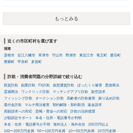
律的には成り立つ可能性があります。 ただし、実子と同居する元配偶
者宛に養育費を支払っており、当該養育費は実子の進学費用の趣旨も
一部含まれています。また、私立大学進学について貴殿が了解したわ
もっとみる
けではないという事情も存在します。 こうした場合には、支払を拒ん
だとしても学費の請求が裁判所によって強制される可能性は低いとい
えます。 以上整理したとおり、貴殿の事情を説明し支払えないと実子
に伝えるのが良い対処法と思います。
近くの市区町村を選び直す
湖東
彦根市
近江八幡市
草津市
守山市
野洲市
東近江市
竜王町
愛荘町
豊郷町
甲良町
多賀町
詐欺・消費者問題の分野詳細で絞り込む
投資詐欺
副業詐欺
FX詐欺
仮想通貨詐欺
ぼったくり被害
悪徳商法
霊感商法
ワンクリック詐欺
マッチングアプリ詐欺
架空請求
フィッシング詐欺
オークション詐欺
高齢者の詐欺被害
振り込め詐欺
還付金詐欺
マルチ商法被害
契約解除・契約取消
返金請求
高額請求への対応
恐喝・脅迫への対応
詐欺の法的措置
少額訴訟サポート
本名・住所・電話番号が判明
本名・住所・電話番号が不明
海外法人・海外在住
200万円以上
100〜200万円未満
50〜100万円未満
10〜50万円未満
10万円未満