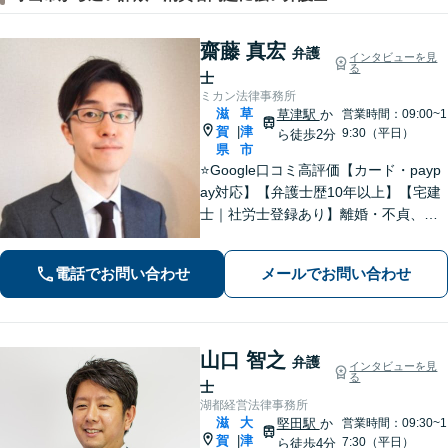
齋藤 真宏
弁護
インタビューを見
る
士
ミカン法律事務所
滋
草
草津駅
か
営業時間：09:00~1
賀
津
|
9:30（平日）
ら徒歩2分
県
市
⭐️Google口コミ高評価【カード・payp
ay対応】【弁護士歴10年以上】【宅建
士｜社労士登録あり】離婚・不貞、破
産、不動産、相続、行政事件に注力！
リラックスしてお越しください。丁寧
電話でお問い合わせ
メールでお問い合わせ
にお話をお聴きします【草津駅2分｜駐
車場あり】【土日祝対応】
山口 智之
弁護
インタビューを見
る
士
湖都経営法律事務所
滋
大
堅田駅
か
営業時間：09:30~1
賀
津
|
7:30（平日）
ら徒歩4分