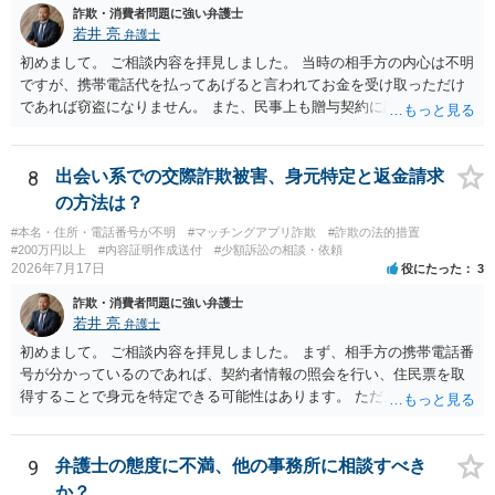
詐欺・消費者問題に強い弁護士
若井 亮
弁護士
初めまして。 ご相談内容を拝見しました。 当時の相手方の内心は不明
ですが、携帯電話代を払ってあげると言われてお金を受け取っただけ
であれば窃盗になりません。 また、民事上も贈与契約に該当すると思
われるところ、返済の義務はありません。 これ以上のやり取りをせ
ず、可能であればブロックをするようにしてください。 ご不安であれ
ば、最寄りの警察署に相談をしても良いかもしれません。 以上、ご参
8
出会い系での交際詐欺被害、身元特定と返金請求
考になれば幸いです。
の方法は？
#本名・住所・電話番号が不明
#マッチングアプリ詐欺
#詐欺の法的措置
#200万円以上
#内容証明作成送付
#少額訴訟の相談・依頼
2026年7月17日
役にたった
3
詐欺・消費者問題に強い弁護士
若井 亮
弁護士
初めまして。 ご相談内容を拝見しました。 まず、相手方の携帯電話番
号が分かっているのであれば、契約者情報の照会を行い、住民票を取
得することで身元を特定できる可能性はあります。 ただ、他人名義の
携帯電話であるなどした場合には特定に結びつけることは難しいとこ
ろです。 LINEについても、詐欺の事案であれば照会できる可能性はあ
りますが、携帯電話の番号を経由する方法より難しくなります。 身元
9
弁護士の態度に不満、他の事務所に相談すべき
を特定した後は、返金の理屈があるかどうかを確認していきます。 基
か？