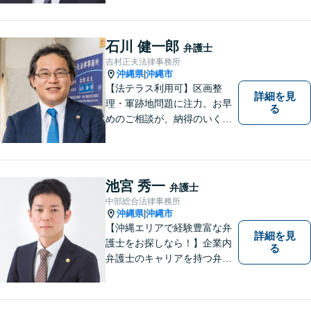
石川 健一郎
弁護士
吉村正夫法律事務所
沖縄県
沖縄市
|
【法テラス利用可】区画整
詳細を見
理・軍跡地問題に注力。お早
る
めのご相談が、納得のいく解
決への第一歩です！離婚／相
続問題など、話がこじれてし
まう前にご連絡を。あなたの
代理人として全力でサポート
池宮 秀一
弁護士
します【分割払い可】【休日
中部総合法律事務所
夜間対応】【駐車場あり】
沖縄県
沖縄市
|
【沖縄エリアで経験豊富な弁
詳細を見
護士をお探しなら！】企業内
る
弁護士のキャリアを持つ弁護
士。離婚／労働／企業法務／
債務整理／交通事故など、多
種多様なご相談に対応してお