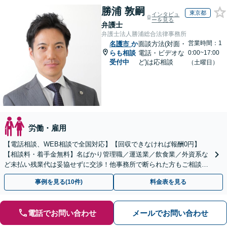
勝浦 敦嗣
東京都
インタビュ
ーを見る
弁護士
弁護士法人勝浦総合法律事務所
営業時間：1
名護市
か
面談方法(対面・
らも相談
電話・ビデオな
0:00~17:00
受付中
ど)は応相談
（土曜日）
労働・雇用
【電話相談、WEB相談で全国対応】【回収できなければ報酬0円】
【相談料・着手金無料】名ばかり管理職／運送業／飲食業／外資系な
ど未払い残業代は妥協せずに交渉！他事務所で断られた方もご相談く
ださい。【解決事例が豊富】土曜日も電話受付しています
事例を見る(10件)
料金表を見る
電話でお問い合わせ
メールでお問い合わせ