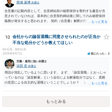
弁護士に直接面談で相談されることをお勧めします。
西浦 嘉博
弁護士
合意書の記載内容として、合意締結前の秘密保持を誓約する趣旨が含
意されていなければ、基本的に合意契約締結後に関してのみ秘密保持
義務が発生すると思われます。 契約（合意書）解釈の問題ですので、
内容を精査されてみてください。 より詳細についてお聞きになりたい
場合、最寄りの法律事務所で相談されることを検討ください。
10
会社からの諭旨退職に同意させられたのが正当か
不当な処分かどうか教えてほしい
#正社員・契約社員
2026年8月7日
役にたった
2
労働・雇用に強い弁護士
浜田 宏
弁護士
用語が混乱しているように思います。 まず、「諭旨退職」とおっしゃ
っているのは「諭旨解雇」という会社による解雇処分ではなく、貴殿
の意思による自主的な退職ということでしょうか？ しかし、記載さ
れた経緯からすると、事実上は解雇処分であると解する余地がありま
す。 その場合、解雇には客観的で合理的な理由が必要であり、かつ
解雇という処分が社会通念上相当と認められない限り、解雇は無効で
もっとみる
す。 結局、貴殿のネット炎上の内容や原因、勤務先に与えた影響な
どを具体的に検討しなければ、何とも申し上げることができません。