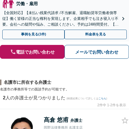
労働・雇用
【全国対応】【未払い残業代請求 /不当解雇、退職勧奨等労働者側専
従】働く皆様の正当な権利を実現します。企業相手でも泣き寝入り不
要。会社への疑問や悩み、ご相談ください。予約は24時間受付。【初
回面談無料】【夜間・休日対応可】
事例を見る(3件)
料金表を見る
電話でお問い合わせ
メールでお問い合わせ
名護市に所在する弁護士
名護市の事務所等での面談予約が可能です。
2
人の弁護士が見つかりました
(検索結果について詳しくは
こちら
)
2件中 1-2件を表示
髙倉 悠甫
弁護士
岡野法律事務所 名護支店