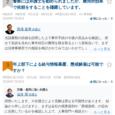
応してもらえるのかが重要だと思います。 ただ，組合員の相談内容に
2
警察には弁護士を勧められましたが、費用対効果
ついて，分野を絞っているのか，それともどのような分野でもよいと
で依頼をすることを躊躇しています。
いうことで法律相談を依頼しているかの観点も重要です。 組合員とす
#偽造罪
#被害者
#正社員・契約社員
#問題社員の対応
#人事異動
れば，相談だけではなく，できれば受任まで考えている場合も多いと
2026年7月30日
役にたった
3
思います。 そうすると，労働組合としての相談だけではなく，基本的
に全ての分野を対象にして考える必要もあるかもしれません。 そうで
西浦 嘉博
弁護士
ないと，相談内容によって，対応が変わってしまうこともあると思い
ます。 組合員の相談についても，基本的に受任まで考えてもらえるこ
当該書類の詳細を説明した上で事件手続の今後の見込みを確認し、併
とができるのかも検討要素の一つかもしれません。
せて告訴を含めた事件対応の費用を聴き取るという意味合いで、まず
は法律事務所での相談を検討されてみてはいかがでしょうか。 上記、
ご参考ください。
3
年上部下による給与情報暴露、懲戒解雇は可能で
すか？
#問題社員の対応
#正社員・契約社員
#労働・雇用契約違反
2026年7月28日
役にたった
3
労働・雇用に強い弁護士
澁谷 望
弁護士
回答いたします。※弁護士により見解は異なる可能性があります。 結
論から申し上げますと、まずは会社の就業規則や「懲戒規程」の定め
に合致しているかを確認した上で、人事部門へ相談されることが最優