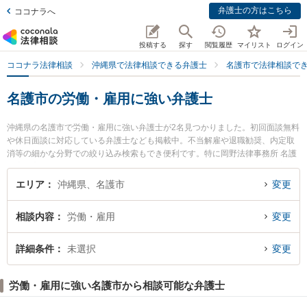
弁護士の方はこちら
ココナラへ
投稿する
探す
閲覧履歴
マイリスト
ログイン
ココナラ法律相談
沖縄県で法律相談できる弁護士
名護市で法律相談で
名護市の労働・雇用に強い弁護士
沖縄県の名護市で労働・雇用に強い弁護士が2名見つかりました。初回面談無料
や休日面談に対応している弁護士なども掲載中。不当解雇や退職勧奨、内定取
消等の細かな分野での絞り込み検索もでき便利です。特に岡野法律事務所 名護
支店の髙倉 悠甫弁護士やちむじゅらさん法律事務所の岩谷 健作弁護士のプロフ
ィール情報や弁護士費用、強みなどが注目されています。『名護市で土日や夜
エリア
沖縄県、名護市
変更
間に発生した労働・雇用のトラブルを今すぐに弁護士に相談したい』『労働・
雇用のトラブル解決の実績豊富な近くの弁護士を検索したい』『初回相談無料
相談内容
労働・雇用
変更
で労働・雇用を法律相談できる名護市内の弁護士に相談予約したい』などでお
困りの相談者さんにおすすめです。
詳細条件
未選択
変更
労働・雇用に強い名護市から相談可能な弁護士