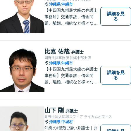
沖縄県
沖縄市
|
【中四国九州最大級の弁護士
詳細を見
事務所】交通事故、借金問
る
題、離婚、相続など様々な問
題について、「何度でも無
料」の相談を行っています！
まずはお気軽にご相談くださ
い！
比嘉 佑哉
弁護士
岡野法律事務所 沖縄中部支店
沖縄県
沖縄市
|
【中四国九州最大級の弁護士
詳細を見
事務所】交通事故、借金問
る
題、離婚、相続など様々な問
題について、「何度でも無
料」の相談を行っています！
まずはお気軽にご相談くださ
い！
山下 剛
弁護士
弁護士法人琉球スフィア ライカムオフィス
沖縄県
中城村
|
沖縄の相続に強い弁護士｜弁