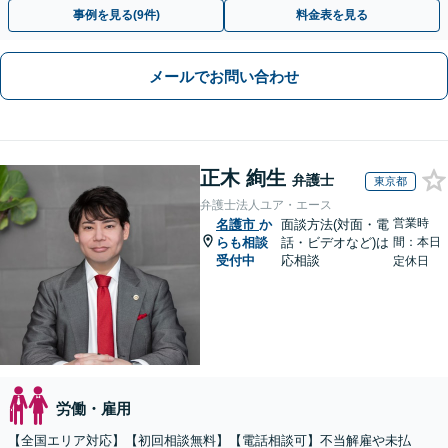
い。損害賠償請求したい」など労働問題はお任せを。
事例を見る(9件)
料金表を見る
メールでお問い合わせ
正木 絢生
弁護士
東京都
弁護士法人ユア・エース
営業時
名護市
か
面談方法(対面・電
らも相談
話・ビデオなど)は
間：本日
受付中
応相談
定休日
労働・雇用
【全国エリア対応】【初回相談無料】【電話相談可】不当解雇や未払