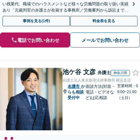
い残業代、職場でのハラスメントなど様々な労働問題の取り扱い実績
あり「元裁判官の弁護士が在籍する事務所／労働審判から訴訟まで、
裁判官経験を活かした最適な戦略を立案」
事例を見る(1件)
料金表を見る
電話でお問い合わせ
メールでお問い合わせ
池ケ谷 文彦
弁護士
神奈川県
弁護士法人東京新宿法律事務所 横浜支店
営業時間：0
名護市
か
面談方法(対面・
らも相談
電話・ビデオな
9:00~21:00
受付中
ど)は応相談
（土日）