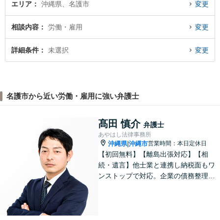
エリア
沖縄県、名護市
変更
相談内容
労働・雇用
変更
詳細条件
未選択
変更
名護市から近い労働・雇用に強い弁護士
髙田 慎介
弁護士
あやはし法律事務所
沖縄県
沖縄市
営業時間：本日定休日
|
【初回無料】【離島出張対応】【相
続・遺言】他士業と連携し納税面もワ
ンストップで対応。企業の債務整理も
お任せください【刑事事件】迅速対応
で無罪獲得や勾留請求却下の実績多数
【借金・債務整理】10年以上の経験あ
り。家族にバレない整理を実現