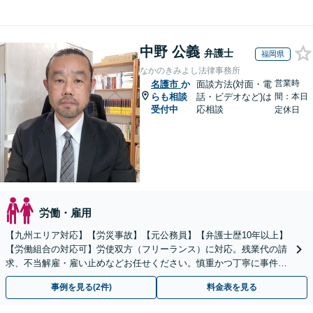
中野 公義
弁護士
福岡県
なかのきみよし法律事務所
営業時
名護市
か
面談方法(対面・電
らも相談
話・ビデオなど)は
間：本日
受付中
応相談
定休日
労働・雇用
【九州エリア対応】【労災事故】【元公務員】【弁護士歴10年以上】
【労働組合の対応可】労使双方（フリーランス）に対応。残業代の請
求、不当解雇・雇い止めなどお任せください。慎重かつ丁寧に事件解
決へと進めます。
事例を見る(2件)
料金表を見る