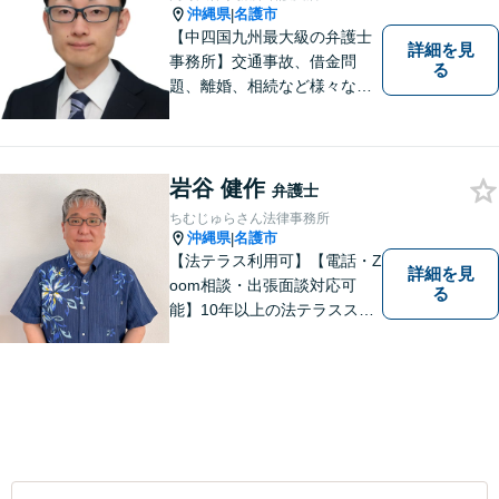
沖縄県
名護市
|
【中四国九州最大級の弁護士
詳細を見
事務所】交通事故、借金問
る
題、離婚、相続など様々な問
題について、「何度でも無
料」の相談を行っています！
まずはお気軽にご相談くださ
い！
岩谷 健作
弁護士
ちむじゅらさん法律事務所
沖縄県
名護市
|
【法テラス利用可】【電話・Z
詳細を見
oom相談・出張面談対応可
る
能】10年以上の法テラススタ
ッフ弁護士の経験を活かし、
地域に密着した法的サービス
をご提供します！どんなご相
談にも親身に寄り添い、あな
たの未来を全力でサポートい
たします【沖縄北部エリア・
名護市】