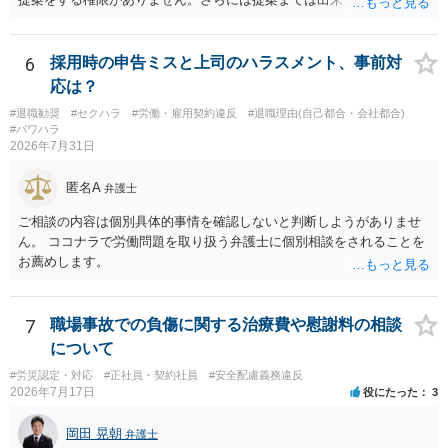
それに対応するように拘束する権限がありません。 会社にその後の状
況を報告する義務もありません。 権限がないことをして、相手が応じ
ないのは当然で、それで適応障害になっても、そもそも相手は適法で
6
採用時の申告ミスと上司のハラスメント、事前対
すので、対応は難しいでしょう。
応は？
#退職勧奨
#セクハラ
#労働・雇用契約違反
#退職理由(自己都合・会社都合)
#パワハラ
2026年7月31日
匿名A
弁護士
ご相談の内容は個別具体的事情を確認しないと判断しようがありませ
ん。 ココナラで労働問題を取り扱う弁護士に個別相談をされることを
お薦めします。
7
職場事故での負傷に関する治療費や慰謝料の相談
について
#労災認定・対応
#正社員・契約社員
#安全配慮義務違反
2026年7月17日
役にたった
3
岡田 晃朝
弁護士