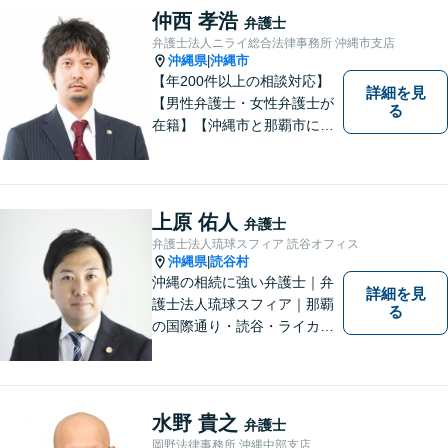
ります。スピード感を持っ
仲西 孝浩
弁護士
て、かつ丁寧な対応を心がけ
弁護士法人ニライ総合法律事務所 沖縄市支店
ていますので、ぜひ気兼ねな
沖縄県
沖縄市
|
くご相談ください。
【年200件以上の相談対応】
詳細を見
【男性弁護士・女性弁護士が
る
在籍】【沖縄市と那覇市に事
務所あり】離婚問題、相続問
題、労働雇用、刑事事件、企
業法務など幅広く対応しま
す。「沖縄ならではの習慣」
上原 佑人
弁護士
を熟知した弁護士が多数在
弁護士法人琉球スフィア 読谷オフィス
籍。
沖縄県
読谷村
|
沖縄の相続に強い弁護士｜弁
詳細を見
護士法人琉球スフィア｜那覇
る
の国際通り・読谷・ライカム
の3店舗ある沖縄最大級の法律
事務所｜『毎月60件以上』の
相続無料相談を実施｜お気軽
にご連絡ください！
水野 貴之
弁護士
岡野法律事務所 沖縄中部支店