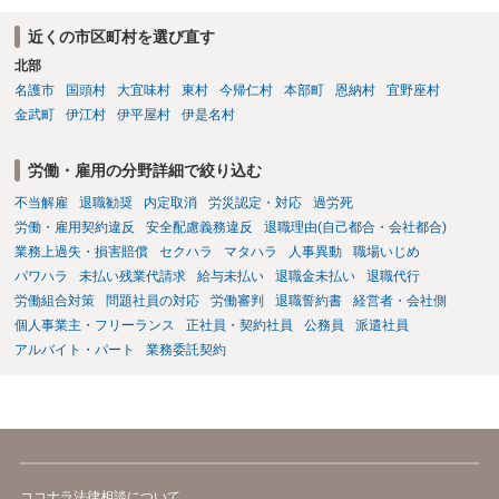
また、育児休業法関係の問題もあるかもしれません。 ある程度労働
法に関する専門的な知識が必要な事案ですので、一度、お近くの弁護
近くの市区町村を選び直す
士にご相談下さい。
北部
名護市
国頭村
大宜味村
東村
今帰仁村
本部町
恩納村
宜野座村
金武町
伊江村
伊平屋村
伊是名村
労働・雇用の分野詳細で絞り込む
不当解雇
退職勧奨
内定取消
労災認定・対応
過労死
労働・雇用契約違反
安全配慮義務違反
退職理由(自己都合・会社都合)
業務上過失・損害賠償
セクハラ
マタハラ
人事異動
職場いじめ
パワハラ
未払い残業代請求
給与未払い
退職金未払い
退職代行
労働組合対策
問題社員の対応
労働審判
退職誓約書
経営者・会社側
個人事業主・フリーランス
正社員・契約社員
公務員
派遣社員
アルバイト・パート
業務委託契約
ココナラ法律相談について