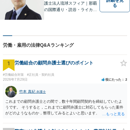
詳細を見
護士法人琉球スフィア｜那覇
る
の国際通り・読谷・ライカム
の3店舗ある沖縄最大級の法律
事務所｜法律家として、法的
知識の習得を心がけるだけで
はなく、一社会人として相談
者の心に寄り添っていける弁
労働・雇用の法律Q&Aランキング
護士でありたいと思っていま
す。
1
労働組合の顧問弁護士選びのポイント
#労働組合対策
#正社員・契約社員
2026年7月29日
役にたった
2
竹本 真紀
弁護士
これまでの顧問弁護士との間で，数十年間顧問契約を締結していたよ
うです。 そうすると，これまでに顧問弁護士に対応してもらった案件
がどのようなものか，整理してみるとよいと思います。 これにより，
どのような案件で依頼することが多いのかわかると思います。 複数の
事務所を比較した上で，弁護士と面談をする際，そのような案件に対