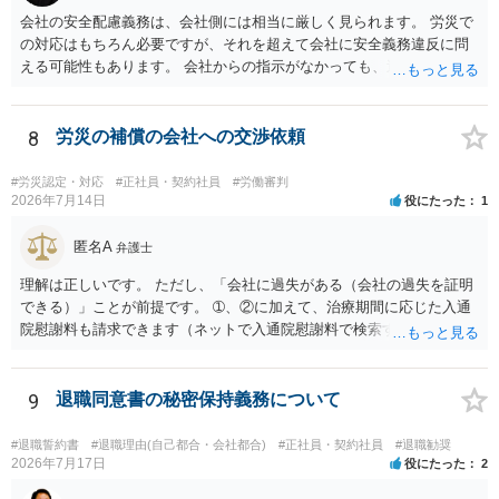
会社の安全配慮義務は、会社側には相当に厳しく見られます。 労災で
の対応はもちろん必要ですが、それを超えて会社に安全義務違反に問
える可能性もあります。 会社からの指示がなかっても、逆に危険な作
業の場合は会社側が危険を告げて注意を促していないとか、定期的な
実地指導をしていないことが問題になった事例もあります。ですの
で、指示が無ければ免責されるわけではありません。責任追及の交渉
8
労災の補償の会社への交渉依頼
となるでしょう。
#労災認定・対応
#正社員・契約社員
#労働審判
2026年7月14日
役にたった
1
匿名A
弁護士
理解は正しいです。 ただし、「会社に過失がある（会社の過失を証明
できる）」ことが前提です。 ➀、②に加えて、治療期間に応じた入通
院慰謝料も請求できます（ネットで入通院慰謝料で検索すると詳しい
説明が出てきます）。 さらに、後遺症が残れば、後遺障害逸失利益と
後遺障害慰謝料も請求できます。これらは後遺障害の等級、あなたの
収入、年齢等で大きく変わりますので一般的にいくらとは言えませ
9
退職同意書の秘密保持義務について
ん。 弁護士に依頼する費用はそれぞれの弁護士で異なるので個別に聞
いてみるしかありませんが、旧日弁連規準を使った着手金・成功報酬
#退職誓約書
#退職理由(自己都合・会社都合)
#正社員・契約社員
#退職勧奨
方式と着手金ゼロまたは少額で成功報酬大目の方式のどちらかが多い
2026年7月17日
役にたった
2
と思います（個々の弁護士次第なので一般化はできません）。 早めに