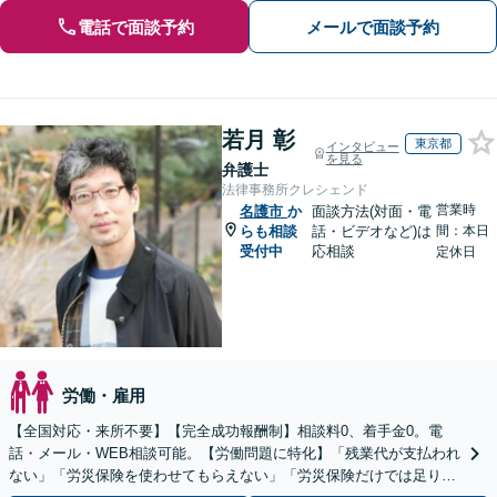
電話で面談予約
メールで面談予約
若月 彰
東京都
インタビュー
を見る
弁護士
法律事務所クレシェンド
営業時
名護市
か
面談方法(対面・電
らも相談
話・ビデオなど)は
間：本日
受付中
応相談
定休日
労働・雇用
【全国対応・来所不要】【完全成功報酬制】相談料0、着手金0。電
話・メール・WEB相談可能。【労働問題に特化】「残業代が支払われ
ない」「労災保険を使わせてもらえない」「労災保険だけでは足りな