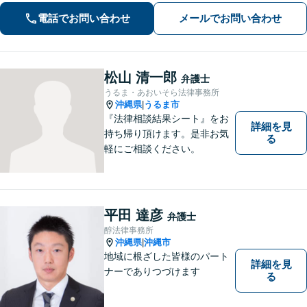
電話でお問い合わせ
メールでお問い合わせ
松山 清一郎
弁護士
うるま・あおいそら法律事務所
沖縄県
うるま市
|
『法律相談結果シート』をお
詳細を見
持ち帰り頂けます。是非お気
る
軽にご相談ください。
平田 達彦
弁護士
醇法律事務所
沖縄県
沖縄市
|
地域に根ざした皆様のパート
詳細を見
ナーでありつづけます
る