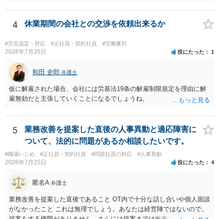
先となります。 その上で、いきなりの懲戒解雇は法的ハードルが高い
ものの、重い懲戒処分の対象には十分なり得ます。 名誉や評価の回復
については、会社側に「部下の不正行為による情報漏洩」と正式に認
4
休業期間の会社との交渉を依頼出来るか
定させ、誤認した他部署への適切なフォローや周知を求めるのが有効
です。 あるいは、懲戒があったことを社内で周知される手続があるの
#労災認定・対応
#正社員・契約社員
#労働審判
ならば、それにより軽微ながら回復はできるかもしれません。 さらに
2026年7月25日
役にたった
1
個人としても、相手に対してプライバシー侵害等に基づく損害賠償
（慰謝料）を請求する選択肢がありえます（ただし、金額は多額にな
和田 史郎
弁護士
らない可能性があります。）。
仮に解雇された場合、会社には労基法19条の解雇制限規定を理由に解
雇無効だと主張していくことになるでしょうね。
5
業務改善を提案した直後の人事異動と適応障害に
ついて、法的に問題があるか相談したいです。
#職場いじめ
#正社員・契約社員
#問題社員の対応
#人事異動
2026年7月25日
役にたった
4
匿名A
弁護士
業務改善を提案した直後であること OT内で十分な話し合いや個人面談
がなかったこと これは無理でしょう。あなたは経営陣ではないので。
提案をする権限がありません。さらには提案までは出来ても、会社が