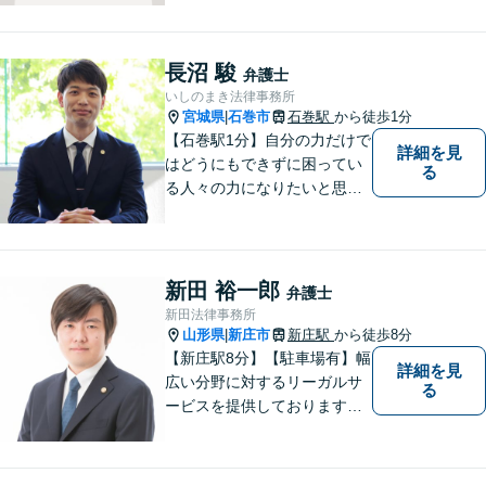
長沼 駿
弁護士
いしのまき法律事務所
宮城県
石巻市
石巻駅
から徒歩1分
|
【石巻駅1分】自分の力だけで
詳細を見
はどうにもできずに困ってい
る
る人々の力になりたいと思い
弁護士を志しました。依頼者
様に寄り添い、抱えているト
ラブルについて納得のいく解
決ができるよう、サポートい
新田 裕一郎
弁護士
たします。ぜひ一度ご相談く
新田法律事務所
ださい。
山形県
新庄市
新庄駅
から徒歩8分
|
【新庄駅8分】【駐車場有】幅
詳細を見
広い分野に対するリーガルサ
る
ービスを提供しております。
「依頼者のために何ができる
かをとことん考え、最善の法
律サポートを提供する」こと