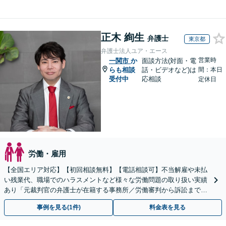
正木 絢生
弁護士
東京都
弁護士法人ユア・エース
営業時
一関市
か
面談方法(対面・電
らも相談
話・ビデオなど)は
間：本日
受付中
応相談
定休日
労働・雇用
【全国エリア対応】【初回相談無料】【電話相談可】不当解雇や未払
い残業代、職場でのハラスメントなど様々な労働問題の取り扱い実績
あり「元裁判官の弁護士が在籍する事務所／労働審判から訴訟まで、
裁判官経験を活かした最適な戦略を立案」
事例を見る(1件)
料金表を見る