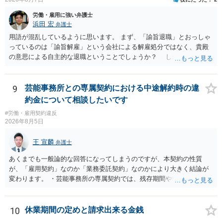
労働・雇用に強い弁護士
浜田 宏
弁護士
用語が混乱しているように思います。 まず、「諭旨退職」とおっしゃ
っているのは「諭旨解雇」という会社による解雇処分ではなく、貴殿
の意思による自主的な退職ということでしょうか？ しかし、記載さ
れた経緯からすると、事実上は解雇処分であると解する余地がありま
す。 その場合、解雇には客観的で合理的な理由が必要であり、かつ
解雇という処分が社会通念上相当と認められない限り、解雇は無効で
9
芸能事務所との専属契約における中途解約時の違
す。 結局、貴殿のネット炎上の内容や原因、勤務先に与えた影響な
約金について相談したいです
どを具体的に検討しなければ、何とも申し上げることができません。
#労働・雇用契約違反
また、育児休業法関係の問題もあるかもしれません。 ある程度労働
2026年8月5日
法に関する専門的な知識が必要な事案ですので、一度、お近くの弁護
士にご相談下さい。
王 宣麟
弁護士
あくまでも一般論的な回答になってしまうのですが、本契約の性質
が、「雇用契約」なのか「業務委託契約」なのかにより大きく結論が
変わります。 ・芸能事務所の専属契約では、残存期間や報酬額、投下
コストを基準に違約金や損害金を設定する例はあります。ただし、実
務上よくあるからといって当然に適法という意味ではなく、実際の損
害との対応関係や合理性が重要です。 ・違約金に上限がなくても、常
10
休業期間の定めと請求出来る金銭
に有効になるわけではありません。契約が労働契約に近い実態なら労