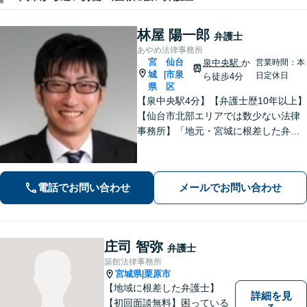
林屋 陽一郎
弁護士
あやめ法律事務所
宮
仙台
泉中央駅
か
営業時間：本
城
市泉
|
日定休日
ら徒歩4分
県
区
【泉中央駅4分】【弁護士歴10年以上】
【仙台市北部エリアでは数少ない法律
事務所】「地元・宮城に根差した弁護
活動／仙台市青葉区、泉区、富谷市、
大和町、利府町など」
電話でお問い合わせ
メールでお問い合わせ
庄司 智弥
弁護士
築館法律事務所
宮城県
栗原市
|
【地域に根差した弁護士】
詳細を見
【初回面談無料】困っている