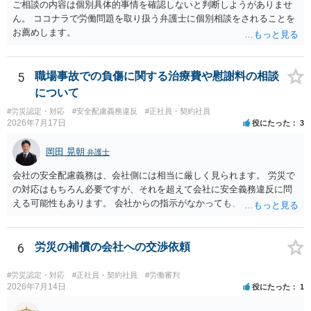
ご相談の内容は個別具体的事情を確認しないと判断しようがありませ
ん。 ココナラで労働問題を取り扱う弁護士に個別相談をされることを
お薦めします。
5
職場事故での負傷に関する治療費や慰謝料の相談
について
#労災認定・対応
#安全配慮義務違反
#正社員・契約社員
2026年7月17日
役にたった
3
岡田 晃朝
弁護士
会社の安全配慮義務は、会社側には相当に厳しく見られます。 労災で
の対応はもちろん必要ですが、それを超えて会社に安全義務違反に問
える可能性もあります。 会社からの指示がなかっても、逆に危険な作
業の場合は会社側が危険を告げて注意を促していないとか、定期的な
実地指導をしていないことが問題になった事例もあります。ですの
で、指示が無ければ免責されるわけではありません。責任追及の交渉
6
労災の補償の会社への交渉依頼
となるでしょう。
#労災認定・対応
#正社員・契約社員
#労働審判
2026年7月14日
役にたった
1