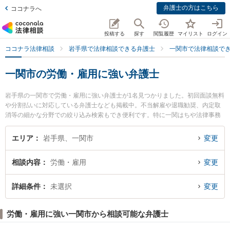
弁護士の方はこちら
ココナラへ
投稿する
探す
閲覧履歴
マイリスト
ログイン
ココナラ法律相談
岩手県で法律相談できる弁護士
一関市で法律相談で
一関市の労働・雇用に強い弁護士
岩手県の一関市で労働・雇用に強い弁護士が1名見つかりました。初回面談無料
や分割払いに対応している弁護士なども掲載中。不当解雇や退職勧奨、内定取
消等の細かな分野での絞り込み検索もでき便利です。特に一関はちや法律事務
所の蜂谷 大弁護士のプロフィール情報や弁護士費用、強みなどが注目されてい
ます。『一関市で土日や夜間に発生した労働・雇用のトラブルを今すぐに弁護
エリア
岩手県、一関市
変更
士に相談したい』『労働・雇用のトラブル解決の実績豊富な近くの弁護士を検
索したい』『初回相談無料で労働・雇用を法律相談できる一関市内の弁護士に
相談内容
労働・雇用
変更
相談予約したい』などでお困りの相談者さんにおすすめです。
詳細条件
未選択
変更
労働・雇用に強い一関市から相談可能な弁護士