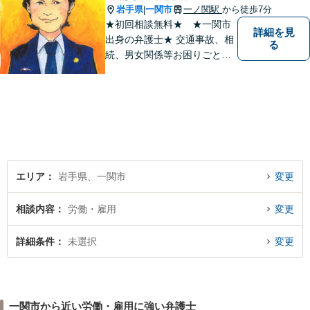
岩手県
一関市
一ノ関駅
から徒歩7分
|
★初回相談無料★ ★一関市
詳細を見
出身の弁護士★ 交通事故、相
る
続、男女関係等お困りごとが
ございましたらご連絡くださ
い。
エリア
岩手県、一関市
変更
相談内容
労働・雇用
変更
詳細条件
未選択
変更
一関市から近い労働・雇用に強い弁護士