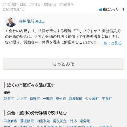
基法16条で無効となる余地があり、そうでなくても、金額が事務所の
#労災認定・対応
#正社員・契約社員
#労働審判
損害と比べて過大なら無効や減額が争点になります。 ・契約前の修正
2026年8月4日
役にたった
2
交渉は一般的です。 交渉の方向としては、上限額を設ける、実損害ベ
ースにする、算定根拠を明確化する、違約金ではなく「合理的な実
白井 弘昭
弁護士
費・未回収費用のみ」に限定する、などが典型です。 ・弁護士に契約
＞会社の内規より、法律が優先する理解で正しいですか？ 業務労災で
前に契約書の内容をレビューしてもらう価値は十分にあると思われま
の休職の場合は、会社が休職の打切り補償（労働基準法８１条）をし
す。 争点は、契約類型が雇用か業務委託か、実態として労働者性があ
ない限り、労働者を、休職を理由に解雇することはできません（労働
るか、解除事由が双方にどう定められているか、違約金の算定根拠が
基準法19条）。 会社の就業規則にて定められている休職期間及び休職
合理的か、という複数論点に分かれます。契約前なら、交渉のパワー
期間満了による退職は、業務労災への適用はありませんので、ご安心
バランスの問題もありますが、修正余地があるうえ、後から争うより
ください。 仮に会社が打切り補償をせずに解雇した場合は、不当解雇
コストを抑えやすいので、資料等を持参の上弁護士に確認されること
もっとみる
に当たります。 ＞労災の休業補償と、所得補償保険の保険金とは別
をお勧めします。 ・事務所側の解除でも、解除理由によってはタレン
に、受け取れる金銭はありますでしょうか？ 業務労災の場合は、会社
ト側に損害賠償が発生する建付けになっていることはあります。ただ
の安全配慮義務違反が認められると解されますので、会社の損害賠償
し、事務所側が一方的に解除したのにタレントへ違約金を課す設計
責任（治療費、通院慰謝料、入院費、入院慰謝料、後遺障害慰謝料、
は、合理性や対価性を欠くとして争いやすいです。逆に、タレント側
近くの市区町村を選び直す
逸失利益等）が認められる可能性が高いと思われます。 また、業務労
の重大な契約違反がある場合は、実損害の範囲で請求される可能性は
県南
災での第三者行為傷害（同僚の不注意等による事故）の場合は、当該
あります。
第三者の賠償責任も考えられます。 労災で支払われた分は、損害額か
花巻市
北上市
遠野市
一関市
奥州市
西和賀町
金ケ崎町
平泉町
ら控除（損益相殺）されますが、それを超えた部分は、会社もしく
は、第三者から支払ってもらうことになります。 会社等との交渉が必
労働・雇用の分野詳細で絞り込む
要になると思います（良い会社でしたら、自ら話してくると思います
不当解雇
退職勧奨
内定取消
労災認定・対応
過労死
が・・・）。極めて専門的な話ですので、詳細もしくは対応を最寄り