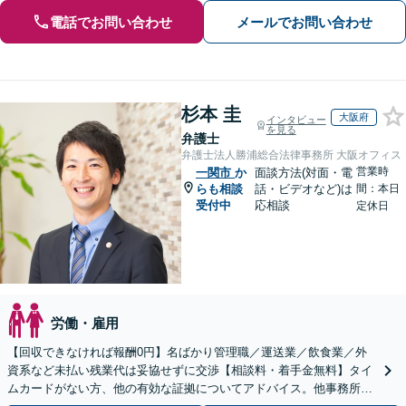
電話でお問い合わせ
メールでお問い合わせ
杉本 圭
大阪府
インタビュー
を見る
弁護士
弁護士法人勝浦総合法律事務所 大阪オフィス
営業時
一関市
か
面談方法(対面・電
らも相談
話・ビデオなど)は
間：本日
受付中
応相談
定休日
労働・雇用
【回収できなければ報酬0円】名ばかり管理職／運送業／飲食業／外
資系など未払い残業代は妥協せずに交渉【相談料・着手金無料】タイ
ムカードがない方、他の有効な証拠についてアドバイス。他事務所で