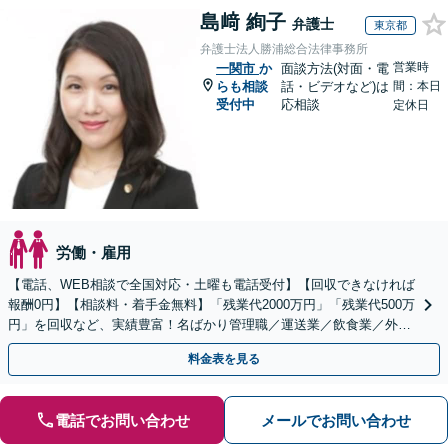
島﨑 絢子
弁護士
東京都
弁護士法人勝浦総合法律事務所
営業時
一関市
か
面談方法(対面・電
らも相談
話・ビデオなど)は
間：本日
受付中
応相談
定休日
労働・雇用
【電話、WEB相談で全国対応・土曜も電話受付】【回収できなければ
報酬0円】【相談料・着手金無料】「残業代2000万円」「残業代500万
円」を回収など、実績豊富！名ばかり管理職／運送業／飲食業／外資
系など妥協せずに交渉！他で断られた方も対応。
料金表を見る
電話でお問い合わせ
メールでお問い合わせ