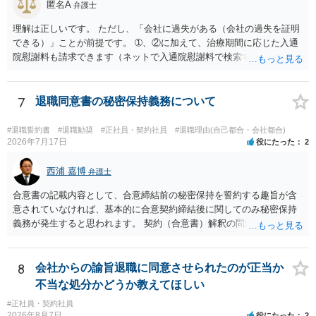
匿名A
弁護士
理解は正しいです。 ただし、「会社に過失がある（会社の過失を証明
できる）」ことが前提です。 ➀、②に加えて、治療期間に応じた入通
院慰謝料も請求できます（ネットで入通院慰謝料で検索すると詳しい
説明が出てきます）。 さらに、後遺症が残れば、後遺障害逸失利益と
後遺障害慰謝料も請求できます。これらは後遺障害の等級、あなたの
収入、年齢等で大きく変わりますので一般的にいくらとは言えませ
7
退職同意書の秘密保持義務について
ん。 弁護士に依頼する費用はそれぞれの弁護士で異なるので個別に聞
いてみるしかありませんが、旧日弁連規準を使った着手金・成功報酬
#退職誓約書
#退職勧奨
#正社員・契約社員
#退職理由(自己都合・会社都合)
方式と着手金ゼロまたは少額で成功報酬大目の方式のどちらかが多い
2026年7月17日
役にたった
2
と思います（個々の弁護士次第なので一般化はできません）。 早めに
弁護士に直接面談で相談されることをお勧めします。
西浦 嘉博
弁護士
合意書の記載内容として、合意締結前の秘密保持を誓約する趣旨が含
意されていなければ、基本的に合意契約締結後に関してのみ秘密保持
義務が発生すると思われます。 契約（合意書）解釈の問題ですので、
内容を精査されてみてください。 より詳細についてお聞きになりたい
場合、最寄りの法律事務所で相談されることを検討ください。
8
会社からの諭旨退職に同意させられたのが正当か
不当な処分かどうか教えてほしい
#正社員・契約社員
2026年8月7日
役にたった
2