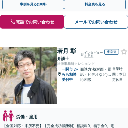
断られた方もご相談ください。あなたの権利を守ります！
事例を見る(10件)
料金表を見る
電話でお問い合わせ
メールでお問い合わせ
若月 彰
東京都
インタビュー
を見る
弁護士
法律事務所クレシェンド
営業時
一関市
か
面談方法(対面・電
らも相談
話・ビデオなど)は
間：本日
受付中
応相談
定休日
労働・雇用
【全国対応・来所不要】【完全成功報酬制】相談料0、着手金0。電