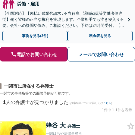
労働・雇用
【全国対応】【未払い残業代請求 /不当解雇、退職勧奨等労働者側専
従】働く皆様の正当な権利を実現します。企業相手でも泣き寝入り不
要。会社への疑問や悩み、ご相談ください。予約は24時間受付。【初
回面談無料】【夜間・休日対応可】
事例を見る(3件)
料金表を見る
電話でお問い合わせ
メールでお問い合わせ
一関市に所在する弁護士
一関市の事務所等での面談予約が可能です。
1
人の弁護士が見つかりました
(検索結果について詳しくは
こちら
)
1件中 1-1件を表示
蜂谷 大
弁護士
一関はちや法律事務所