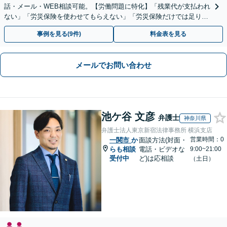
話・メール・WEB相談可能。【労働問題に特化】「残業代が支払われ
ない」「労災保険を使わせてもらえない」「労災保険だけでは足りな
い。損害賠償請求したい」など労働問題はお任せを。
事例を見る(9件)
料金表を見る
メールでお問い合わせ
池ケ谷 文彦
弁護士
神奈川県
弁護士法人東京新宿法律事務所 横浜支店
営業時間：0
一関市
か
面談方法(対面・
らも相談
電話・ビデオな
9:00~21:00
受付中
ど)は応相談
（土日）