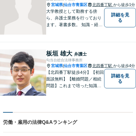
のトラブルに迅速に対応【初
宮城県
仙台市青葉区
北四番丁駅
から徒歩1分
|
回相談無料】
大学教授として勤務する傍
詳細を見
ら、弁護士業務を行っており
る
ます。著書多数。 知識・経験
ともに豊富な弁護士があなた
をお待ちしております。
板垣 雄大
弁護士
勾当台総合法律事務所
宮城県
仙台市青葉区
北四番丁駅
から徒歩4分
|
【北四番丁駅徒歩4分】【初回
詳細を見
面談無料】【離婚問題／相続
る
問題】これまで培った知識と
経験をもとに、依頼者を最善
の解決に導けるよう全力でサ
ポートします。【休日／夜間
対応可能】丁寧かつ迅速多対
応でお悩みを解決します。
労働・雇用の法律Q&Aランキング
【明朗な料金体系】お気軽に
ご相談下さい。