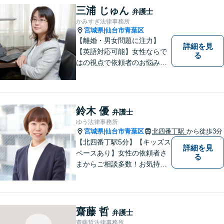
を常に意識し、依頼者のお悩
三浦 じゅん
弁護士
み解決に全力を注ぎます。ま
かみすぎ法律事務所
ずは、お気軽にご相談くださ
宮城県
仙台市青葉区
|
い。
【離婚・男女問題に注力】
詳細を見
【英語対応可能】女性ならで
る
はの視点で依頼者のお悩みに
寄り添い、丁寧かつ迅速なサ
ポートをいたします。離婚・
男女問題やセクハラ事件など
のお困り事がございました
鈴木 優
弁護士
ら、お気軽にご相談くださ
ゆう法律事務所
い。
宮城県
仙台市青葉区
北四番丁駅
から徒歩3分
|
【北四番丁駅5分】【キッズス
詳細を見
ペースあり】女性の依頼者さ
る
まからご相談多数！お気持ち
に寄り添うことを一番大切に
しています。離婚・男女問題
はお任せください！不貞慰謝
料請求／親権・養育費【労働
齋藤 哲
弁護士
問題】マタハラなど女性特有
齋藤哲法律事務所