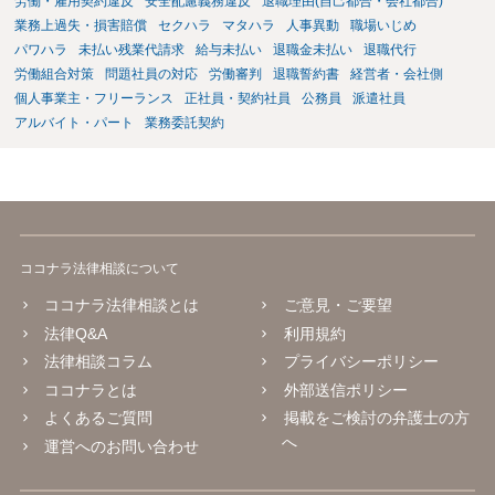
の弁護士にご相談ください。 以上、ご参考まで。
労働・雇用契約違反
安全配慮義務違反
退職理由(自己都合・会社都合)
業務上過失・損害賠償
セクハラ
マタハラ
人事異動
職場いじめ
パワハラ
未払い残業代請求
給与未払い
退職金未払い
退職代行
労働組合対策
問題社員の対応
労働審判
退職誓約書
経営者・会社側
個人事業主・フリーランス
正社員・契約社員
公務員
派遣社員
アルバイト・パート
業務委託契約
ココナラ法律相談について
ココナラ法律相談とは
ご意見・ご要望
法律Q&A
利用規約
法律相談コラム
プライバシーポリシー
ココナラとは
外部送信ポリシー
よくあるご質問
掲載をご検討の弁護士の方
へ
運営へのお問い合わせ