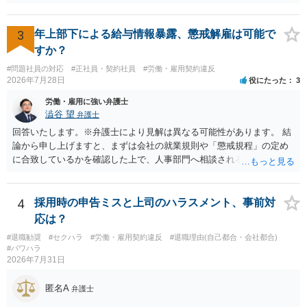
ご参考ください。
3
年上部下による給与情報暴露、懲戒解雇は可能で
すか？
#問題社員の対応
#正社員・契約社員
#労働・雇用契約違反
2026年7月28日
役にたった
3
労働・雇用に強い弁護士
澁谷 望
弁護士
回答いたします。※弁護士により見解は異なる可能性があります。 結
論から申し上げますと、まずは会社の就業規則や「懲戒規程」の定め
に合致しているかを確認した上で、人事部門へ相談されることが最優
先となります。 その上で、いきなりの懲戒解雇は法的ハードルが高い
ものの、重い懲戒処分の対象には十分なり得ます。 名誉や評価の回復
については、会社側に「部下の不正行為による情報漏洩」と正式に認
4
採用時の申告ミスと上司のハラスメント、事前対
定させ、誤認した他部署への適切なフォローや周知を求めるのが有効
応は？
です。 あるいは、懲戒があったことを社内で周知される手続があるの
#退職勧奨
#セクハラ
#労働・雇用契約違反
#退職理由(自己都合・会社都合)
ならば、それにより軽微ながら回復はできるかもしれません。 さらに
#パワハラ
個人としても、相手に対してプライバシー侵害等に基づく損害賠償
2026年7月31日
（慰謝料）を請求する選択肢がありえます（ただし、金額は多額にな
らない可能性があります。）。
匿名A
弁護士