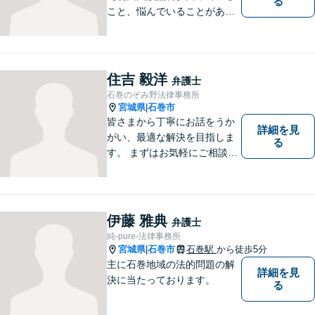
る
こと、悩んでいることがあっ
たら、「こんなことで相談し
ていいのか」と悩まず、 ひと
まず弁護士に相談してみてく
ださい。離婚問題／借金問題
住吉 毅洋
弁護士
／交通事故／刑事事件など、
石巻のぞみ野法律事務所
幅広く対応。【夜間／休日対
宮城県
石巻市
|
応可能】
皆さまから丁寧にお話をうか
詳細を見
がい、最適な解決を目指しま
る
す。 まずはお気軽にご相談く
ださい。
伊藤 雅典
弁護士
純-pure-法律事務所
宮城県
石巻市
石巻駅
から徒歩5分
|
主に石巻地域の法的問題の解
詳細を見
決に当たっております。
る