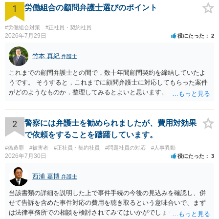
1
労働組合の顧問弁護士選びのポイント
#労働組合対策
#正社員・契約社員
2026年7月29日
役にたった
2
竹本 真紀
弁護士
これまでの顧問弁護士との間で，数十年間顧問契約を締結していたよ
うです。 そうすると，これまでに顧問弁護士に対応してもらった案件
がどのようなものか，整理してみるとよいと思います。 これにより，
どのような案件で依頼することが多いのかわかると思います。 複数の
事務所を比較した上で，弁護士と面談をする際，そのような案件に対
応してもらえるのかが重要だと思います。 ただ，組合員の相談内容に
2
警察には弁護士を勧められましたが、費用対効果
ついて，分野を絞っているのか，それともどのような分野でもよいと
で依頼をすることを躊躇しています。
いうことで法律相談を依頼しているかの観点も重要です。 組合員とす
#偽造罪
#被害者
#正社員・契約社員
#問題社員の対応
#人事異動
れば，相談だけではなく，できれば受任まで考えている場合も多いと
2026年7月30日
役にたった
3
思います。 そうすると，労働組合としての相談だけではなく，基本的
に全ての分野を対象にして考える必要もあるかもしれません。 そうで
西浦 嘉博
弁護士
ないと，相談内容によって，対応が変わってしまうこともあると思い
ます。 組合員の相談についても，基本的に受任まで考えてもらえるこ
当該書類の詳細を説明した上で事件手続の今後の見込みを確認し、併
とができるのかも検討要素の一つかもしれません。
せて告訴を含めた事件対応の費用を聴き取るという意味合いで、まず
は法律事務所での相談を検討されてみてはいかがでしょうか。 上記、