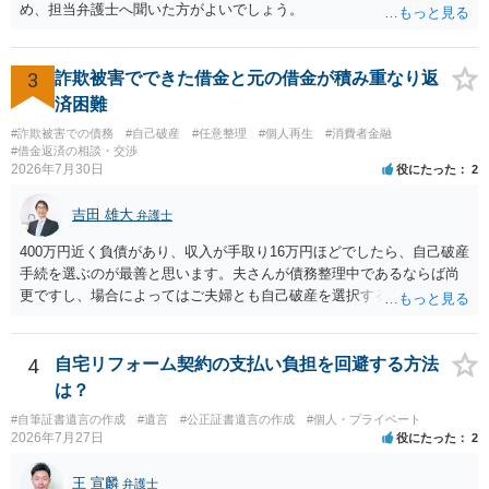
め、担当弁護士へ聞いた方がよいでしょう。
3
詐欺被害でできた借金と元の借金が積み重なり返
済困難
#詐欺被害での債務
#自己破産
#任意整理
#個人再生
#消費者金融
#借金返済の相談・交渉
2026年7月30日
役にたった
2
吉田 雄大
弁護士
400万円近く負債があり、収入が手取り16万円ほどでしたら、自己破産
手続を選ぶのが最善と思います。夫さんが債務整理中であるならば尚
更ですし、場合によってはご夫婦とも自己破産を選択する方法もある
と思います。
4
自宅リフォーム契約の支払い負担を回避する方法
は？
#自筆証書遺言の作成
#遺言
#公正証書遺言の作成
#個人・プライベート
2026年7月27日
役にたった
2
王 宣麟
弁護士