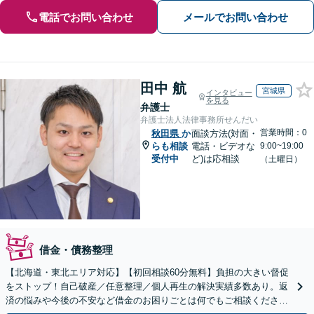
電話でお問い合わせ
メールでお問い合わせ
田中 航
宮城県
インタビュー
を見る
弁護士
弁護士法人法律事務所せんだい
営業時間：0
秋田県
か
面談方法(対面・
らも相談
電話・ビデオな
9:00~19:00
受付中
ど)は応相談
（土曜日）
借金・債務整理
【北海道・東北エリア対応】【初回相談60分無料】負担の大きい督促
をストップ！自己破産／任意整理／個人再生の解決実績多数あり。返
済の悩みや今後の不安など借金のお困りごとは何でもご相談くださ