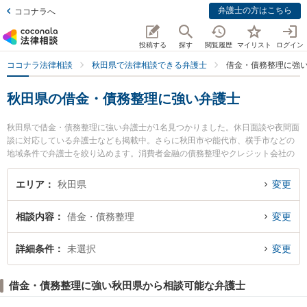
弁護士の方はこちら
ココナラへ
投稿する
探す
閲覧履歴
マイリスト
ログイン
ココナラ法律相談
秋田県で法律相談できる弁護士
借金・債務整理に強
秋田県の借金・債務整理に強い弁護士
秋田県で借金・債務整理に強い弁護士が1名見つかりました。休日面談や夜間面
談に対応している弁護士なども掲載中。さらに秋田市や能代市、横手市などの
地域条件で弁護士を絞り込めます。消費者金融の債務整理やクレジット会社の
債務整理、リボ払いの債務整理等の細かな分野での絞り込み検索もでき便利で
す。特に田中法律事務所の田中 伸顕弁護士のプロフィール情報や弁護士費用、
エリア
秋田県
変更
強みなどが注目されています。『秋田県で土日や夜間に発生した借金・債務整
理のトラブルを今すぐに弁護士に相談したい』『借金・債務整理のトラブル解
相談内容
借金・債務整理
変更
決の実績豊富な近くの弁護士を検索したい』『初回相談無料で借金・債務整理
を法律相談できる秋田県内の弁護士に相談予約したい』などでお困りの相談者
さんにおすすめです。
詳細条件
未選択
変更
借金・債務整理に強い秋田県から相談可能な弁護士