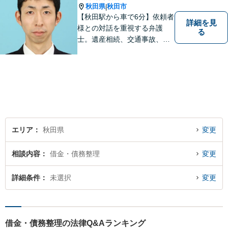
秋田県
秋田市
|
【秋田駅から車で6分】依頼者
詳細を見
様との対話を重視する弁護
る
士。遺産相続、交通事故、離
婚、債務整理、企業法務な
ど、皆様の抱える問題を幅広
く取り扱っております。お困
りごとがあれば、お一人で抱
え込むことなくぜひご相談く
ださい！【駐車場あり】
エリア
秋田県
変更
相談内容
借金・債務整理
変更
詳細条件
未選択
変更
借金・債務整理の法律Q&Aランキング