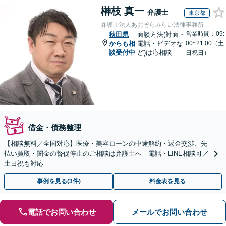
榊枝 真一
弁護士
東京都
弁護士法人あおぞらみらい法律事務所
営業時間：09:
秋田県
面談方法(対面・
からも相
電話・ビデオな
00~21:00（土
談受付中
ど)は応相談
日祝日）
借金・債務整理
【相談無料／全国対応】医療・美容ローンの中途解約・返金交渉、先
払い買取・闇金の督促停止のご相談は弁護士へ｜電話・LINE相談可／
土日祝も対応
事例を見る(3件)
料金表を見る
電話でお問い合わせ
メールでお問い合わせ