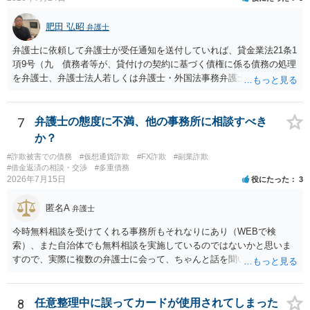
肥田 弘昭
弁護士
弁護士に依頼して弁護士が受任通知を送付していれば、貸金業法21条1
項9号（九 債務者等が、貸付けの契約に基づく債権に係る債務の処理
を弁護士、弁護士法人若しくは弁護士・外国法事務弁護士共同法人若
しくは司法書士若しくは司法書士法人（以下この号において「弁護士
等」という。）に委託し、又はその処理のため必要な裁判所における
民事事件に関する手続をとり、弁護士等又は裁判所から書面によりそ
7
弁護士の態度に不満、他の事務所に相談すべき
の旨の通知があつた場合において、正当な理由がないのに、債務者等
か？
に対し、電話をかけ、電報を送達し、若しくはファクシミリ装置を用
#詐欺被害での債務
#仮想通貨詐欺
#FX詐欺
#副業詐欺
いて送信し、又は訪問する方法により、当該債務を弁済することを要
#借金返済の相談・交渉
#多重債務
求し、これに対し債務者等から直接要求しないよう求められたにもか
2026年7月15日
役にたった
3
かわらず、更にこれらの方法で当該債務を弁済することを要求するこ
と。）に違反しています。監督官庁に行政処分を求める、裁判所に仮
匿名A
弁護士
処分申請、不退去罪が成立すれば警察に通報などの対応が考えられま
す。ご参考にしてください。
今時無料相談を受けてくれる事務所もそれなりにあり（WEBで検
索）、また自治体でも無料相談を実施しているのではないかと思いま
すので、実際に複数の弁護士に会って、ちゃんと話を聞いてくれる
方、高圧的ではない方に相談した方が良いでしょう。その弁護士の方
はそもそも事案を把握できていないようですので、御相談の案件につ
いては弁護士として能力不足なのかもしれません。相手にしない方が
8
任意整理中に誤ってカードが使用されてしまった