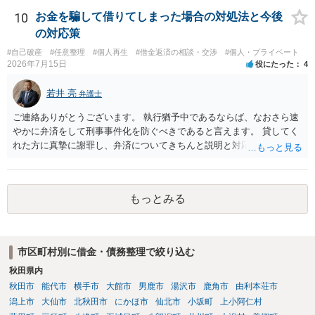
がいいとは思います。 そもそも、特殊詐欺関係なく旦那さんの行為
は法に触れる可能性もあります。 ＞100万を支払わず穏便に和解する
10
お金を騙して借りてしまった場合の対処法と今後
ことは可能でしょうか？ →一般的には難しいです。相談者さんも１０
の対応策
０万円の被害を受けたとして、１円も払わないで和解したいと言われ
#自己破産
#任意整理
#個人再生
#借金返済の相談・交渉
#個人・プライベート
たら、 できるだけ重い刑罰を与えて欲しい、と思われるのではない
2026年7月15日
役にたった
4
でしょうか。 ＞弁護士さんに入ってもらうことで支払額が下がること
はありますか？ そこはあり得ます、ただ、弁護士費用かけるならその
若井 亮
弁護士
分賠償に回すことも考えられるので、 兼ね合いは考えてみましょう。
ご連絡ありがとうございます。 執行猶予中であるならば、なおさら速
やかに弁済をして刑事事件化を防ぐべきであると言えます。 貸してく
れた方に真摯に謝罪し、弁済についてきちんと説明と対応を行ってい
くことに尽きるかと思います。
もっとみる
市区町村別に借金・債務整理で絞り込む
秋田県内
秋田市
能代市
横手市
大館市
男鹿市
湯沢市
鹿角市
由利本荘市
潟上市
大仙市
北秋田市
にかほ市
仙北市
小坂町
上小阿仁村