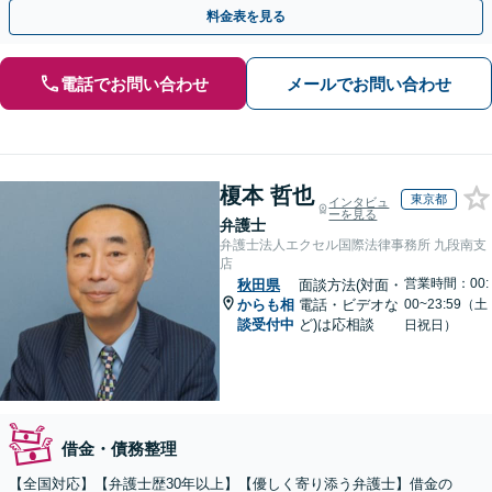
い。依頼者さまにとって最善の解決をご提案【土曜も営業】
料金表を見る
電話でお問い合わせ
メールでお問い合わせ
榎本 哲也
東京都
インタビュ
ーを見る
弁護士
弁護士法人エクセル国際法律事務所 九段南支
店
営業時間：00:
秋田県
面談方法(対面・
からも相
電話・ビデオな
00~23:59（土
談受付中
ど)は応相談
日祝日）
借金・債務整理
【全国対応】【弁護士歴30年以上】【優しく寄り添う弁護士】借金の