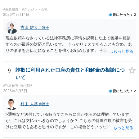
良いと思います。ただ、仮想通貨詐欺の被害回復は現実的には難しい
かもしれません。
#任意整理
#クレジット会社
2026年7月14日
役にたった
2
吉田 雄大
弁護士
現在依頼をなさっている法律事務所に事情を説明した上で善処を相談
するのが最善の対応と思います。 うっかりミスであることも含め、あ
りのままをお伝えになることを強くお勧めします。 今回のできごとだ
けで辞任に至るか否かは弁護士次第というほかありませんが、説明は
早ければ早いほどいいのは間違いありません。 ご健闘をお祈りいたし
ます。
9
詐欺に利用された口座の責任と和解金の相談につ
いて
#詐欺被害での債務
2026年8月6日
役にたった
2
村山 大基
弁護士
>通帳など送付している時点でこちらに非があるのは理解しています
が、これは支払うべきなのでしょうか？ こちらの特殊詐欺の被害を受
けた立場でもあると思うのですが、この場合どういった対処が必要で
しょうか？ →依頼するかどうかは別にして、弁護士に相談に行った方