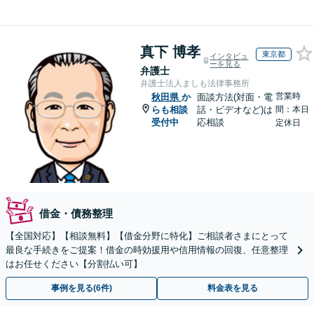
真下 博孝
東京都
インタビュ
ーを見る
弁護士
弁護士法人ましも法律事務所
営業時
秋田県
か
面談方法(対面・電
らも相談
話・ビデオなど)は
間：本日
受付中
応相談
定休日
借金・債務整理
【全国対応】【相談無料】【借金分野に特化】ご相談者さまにとって
最良な手続きをご提案！借金の時効援用や信用情報の回復、任意整理
はお任せください【分割払い可】
事例を見る(6件)
料金表を見る