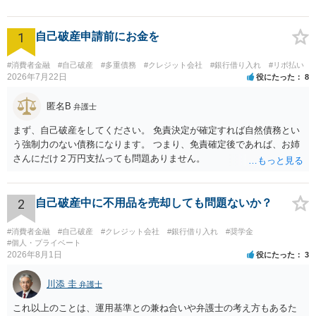
1
自己破産申請前にお金を
#消費者金融
#自己破産
#多重債務
#クレジット会社
#銀行借り入れ
#リボ払い
2026年7月22日
役にたった
8
匿名B
弁護士
まず、自己破産をしてください。 免責決定が確定すれば自然債務とい
う強制力のない債務になります。 つまり、免責確定後であれば、お姉
さんにだけ２万円支払っても問題ありません。
2
自己破産中に不用品を売却しても問題ないか？
#消費者金融
#自己破産
#クレジット会社
#銀行借り入れ
#奨学金
#個人・プライベート
2026年8月1日
役にたった
3
川添 圭
弁護士
これ以上のことは、運用基準との兼ね合いや弁護士の考え方もあるた