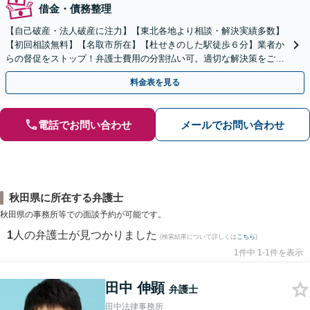
借金・債務整理
【自己破産・法人破産に注力】【東北各地より相談・解決実績多数】
【初回相談無料】【名取市所在】【杜せきのした駅徒歩６分】業者か
らの督促をストップ！弁護士費用の分割払い可。適切な解決策をご提
案します【土曜相談可】【駐車場完備】【完全個室】
料金表を見る
電話でお問い合わせ
メールでお問い合わせ
秋田県に所在する弁護士
秋田県の事務所等での面談予約が可能です。
1
人の弁護士が見つかりました
(検索結果について詳しくは
こちら
)
1件中 1-1件を表示
田中 伸顕
弁護士
田中法律事務所