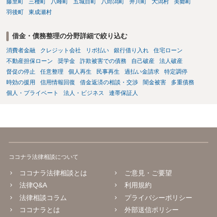
藤里町
三種町
八峰町
五城目町
八郎潟町
井川町
大潟村
美郷町
羽後町
東成瀬村
借金・債務整理の分野詳細で絞り込む
消費者金融
クレジット会社
リボ払い
銀行借り入れ
住宅ローン
不動産担保ローン
奨学金
詐欺被害での債務
自己破産
法人破産
督促の停止
任意整理
個人再生
民事再生
過払い金請求
特定調停
時効の援用
信用情報回復
借金返済の相談・交渉
闇金被害
多重債務
個人・プライベート
法人・ビジネス
連帯保証人
ココナラ法律相談について
ココナラ法律相談とは
ご意見・ご要望
法律Q&A
利用規約
法律相談コラム
プライバシーポリシー
ココナラとは
外部送信ポリシー