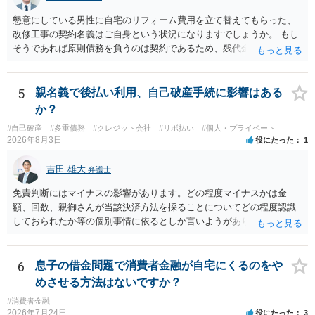
懇意にしている男性に自宅のリフォーム費用を立て替えてもらった、
改修工事の契約名義はご自身という状況になりますでしょうか。 もし
そうであれば原則債務を負うのは契約であるため、残代金を捻出して
もらうよう約束した男性に支払いをお願いするしかないように思われ
ます。 入籍した場合でも、原則契約者が単独で全ての債務を負うこと
には変わりがありません。 なかなか対応に難しい案件であり、公開の
5
親名義で後払い利用、自己破産手続に影響はある
場でアドバイスを行うのも限界があるように思われますので、資料等
か？
を持参のうえ個別に弁護士に相談されることをお勧めします。
#自己破産
#多重債務
#クレジット会社
#リボ払い
#個人・プライベート
2026年8月3日
役にたった
1
吉田 雄大
弁護士
免責判断にはマイナスの影響があります。どの程度マイナスかは金
額、回数、親御さんが当該決済方法を採ることについてどの程度認識
しておられたか等の個別事情に依るとしか言いようがありません。 と
もあれ、依頼しておられる弁護士さんに直ちに具体的状況をお伝えに
なって相談し、善後策を考えることをお勧めします。
6
息子の借金問題で消費者金融が自宅にくるのをや
めさせる方法はないですか？
#消費者金融
2026年7月24日
役にたった
3