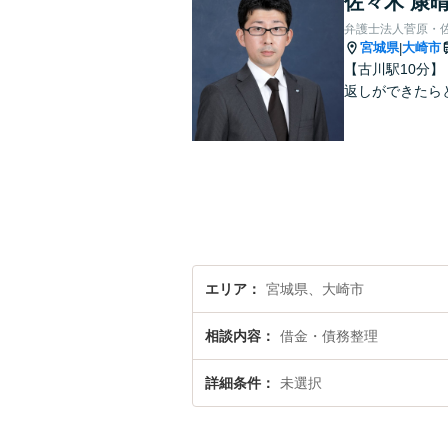
佐々木 康
弁護士法人菅原・
宮城県
大崎市
|
【古川駅10分
返しができたら
エリア
宮城県、大崎市
相談内容
借金・債務整理
詳細条件
未選択