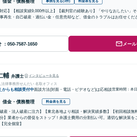
借金・債務整理
事例を見る(3件)
料金表を見る
対応】【相談実績9,000件以上】【裁判官の経験あり】「やりなおしたい」
事再生・自己破産・過払い金・任意売却など、借金のトラブルはお任せくだ
せ
メール
仁輔
弁護士
インタビューを見る
人法律事務所せんだい 名取オフィス
市
からも相談受付中
面談方法(対面・電話・ビデオなど)は応相談
営業時間：本
借金・債務整理
料金表を見る
破産・法人破産に注力】【東北各地より相談・解決実績多数】【初回相談無
分】業者からの督促をストップ！弁護士費用の分割払い可。適切な解決策を
【完全個室】