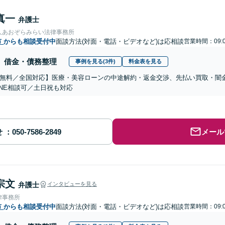
真一
弁護士
人あおぞらみらい法律事務所
市
からも相談受付中
面談方法(対面・電話・ビデオなど)は応相談
営業時間：09:
借金・債務整理
事例を見る(3件)
料金表を見る
無料／全国対応】医療・美容ローンの中途解約・返金交渉、先払い買取・闇
INE相談可／土日祝も対応
せ
メール
宗文
弁護士
インタビューを見る
律事務所
市
からも相談受付中
面談方法(対面・電話・ビデオなど)は応相談
営業時間：09: