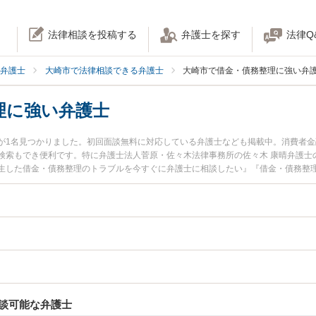
法律相談を投稿する
弁護士を探す
法律Q
弁護士
大崎市で法律相談できる弁護士
大崎市で借金・債務整理に強い弁
理に強い弁護士
が1名見つかりました。初回面談無料に対応している弁護士なども掲載中。消費者
検索もでき便利です。特に弁護士法人菅原・佐々木法律事務所の佐々木 康晴弁護士
生した借金・債務整理のトラブルを今すぐに弁護士に相談したい』『借金・債務整
法律相談できる大崎市内の弁護士に相談予約したい』などでお困りの相談者さんに
談可能な弁護士