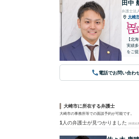
田中 
弁護士法
大崎
【北海
実績多
をご提
電話でお問い合わ
大崎市に所在する弁護士
大崎市の事務所等での面談予約が可能です。
1
人の弁護士が見つかりました
(検索結