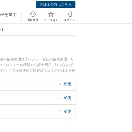
弁護士の方はこちら
&Aを探す
閲覧履歴
マイリスト
ログイン
護士
金融の債務整理やクレジット会社の債務整理、リ
のプロフィール情報や弁護士費用、強みなどが
理のトラブル解決の実績豊富な近くの弁護士を検
おすすめです。
変更
変更
変更