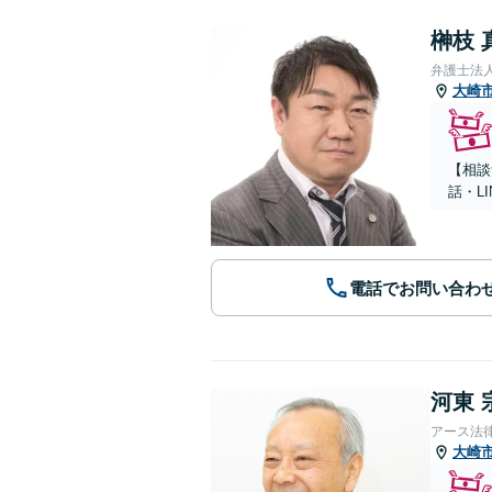
榊枝 
弁護士法
大崎
【相談
話・L
電話でお問い合わ
河東 
アース法
大崎