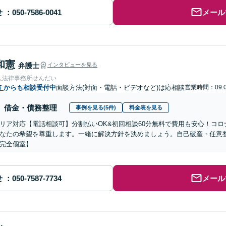
せ
メール
和憲
弁護士
インタビューを見る
人法律事務所せんだい
市
からも相談受付中
面談方法(対面・電話・ビデオなど)は応相談
営業時間：09:
借金・債務整理
事例を見る(5件)
料金表を見る
リア対応【電話相談可】分割払いOK&初回相談60分無料で費用も安心！コ
なたの希望を尊重します。一緒に解決方針を決めましょう。自己破産・任意
完全個室】
せ
メール