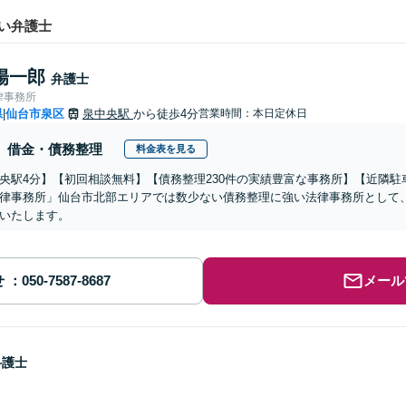
い弁護士
陽一郎
弁護士
律事務所
県
仙台市泉区
泉中央駅
から徒歩4分
営業時間：本日定休日
|
借金・債務整理
料金表を見る
央駅4分】【初回相談無料】【債務整理230件の実績豊富な事務所】【近隣
律事務所」仙台市北部エリアでは数少ない債務整理に強い法律事務所として
いたします。
せ
メール
弁護士