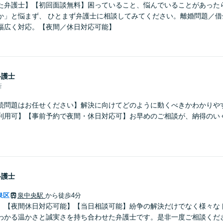
た弁護士】【初回面談無料】困っていること、悩んでいることがあった
か」と悩まず、 ひとまず弁護士に相談してみてください。離婚問題／借
幅広く対応。【夜間／休日対応可能】
弁護士
所
続問題はお任せください】解決に向けてどのように動くべきかわかりや
利用可】【事前予約で夜間・休日対応可】お早めのご相談が、納得のい
弁護士
泉区
泉中央駅
から徒歩4分
】【夜間休日対応可能】【当日相談可能】紛争の解決だけでなく様々な
わかる温かさと誠実さを持ち合わせた弁護士です。是非一度ご相談くだ