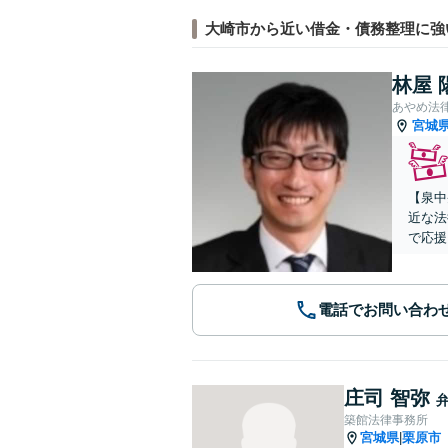
大崎市から近い借金・債務整理に強
林屋 
あやめ法
宮城
【泉中
近な法
で応援
電話でお問い合わ
庄司 智弥
築館法律事務所
宮城県
栗原市
|