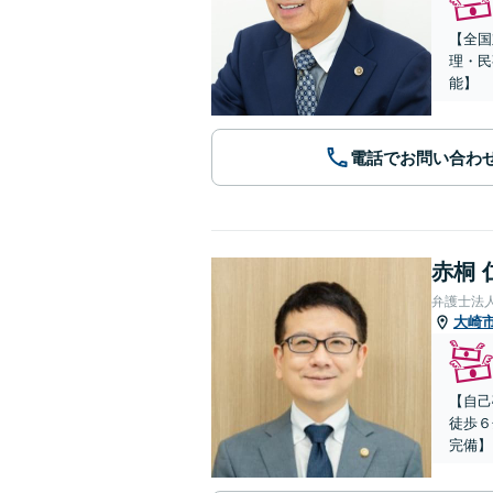
【全国
理・民
能】
電話でお問い合わ
赤桐 
弁護士法
大崎
【自己
徒歩６
完備】