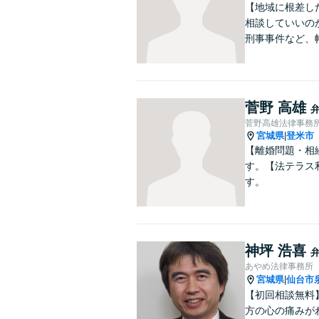
【地域に根差し
相談していいの
刑事事件など、
菅野 高雄
菅野高雄法律事務
宮城県
登米市
|
【離婚問題・相
す。【法テラス
す。
神坪 浩喜
あやめ法律事務所
宮城県
仙台市
|
【初回相談無料
方の心の痛みが