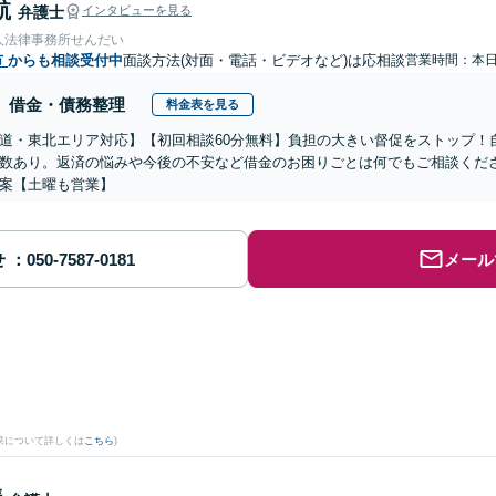
航
弁護士
インタビューを見る
人法律事務所せんだい
市
からも相談受付中
面談方法(対面・電話・ビデオなど)は応相談
営業時間：本
借金・債務整理
料金表を見る
道・東北エリア対応】【初回相談60分無料】負担の大きい督促をストップ！
数あり。返済の悩みや今後の不安など借金のお困りごとは何でもご相談くだ
案【土曜も営業】
せ
メール
果について詳しくは
こちら
)