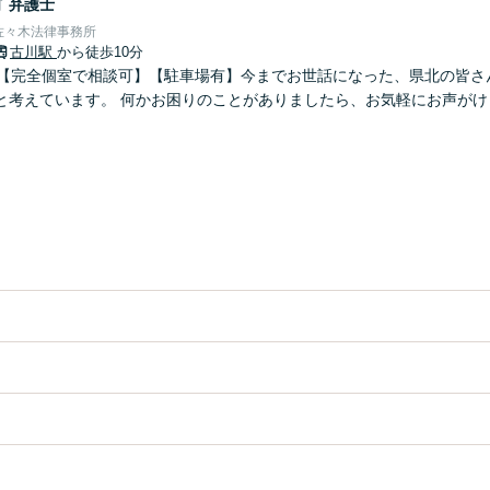
晴
弁護士
佐々木法律事務所
古川駅
から徒歩10分
】【完全個室で相談可】【駐車場有】今までお世話になった、県北の皆さ
と考えています。 何かお困りのことがありましたら、お気軽にお声がけ