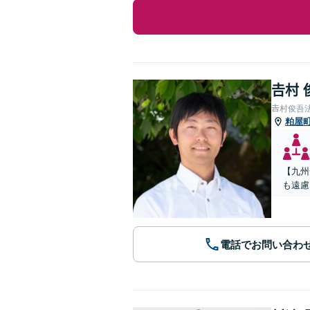
𠮷村
𠮷村俊吾
粕屋
【九州
も遠慮
電話でお問い合わ