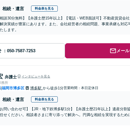
相続・遺言
料金表を見る
相談30分無料】【弁護士歴15年以上】【電話・WEB面談可】不動産賃貸会
解決実績が豊富にあります。また、会社経営者の相続問題、事業承継も対応
たします。
せ
メール
宏
弁護士
インタビューを見る
事務所
県
福岡市博多区
博多駅
から徒歩1分
営業時間：本日定休日
|
相続・遺言
料金表を見る
お問い合わせ可】【JR・地下鉄博多駅1分】【弁護士歴21年以上】遺産分割
任せください。相談者さまに寄り添って解決へ。円満な相続を実現するため