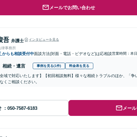
メールでお問い合わせ
 俊吾
インタビューを見る
弁護士
法律事務所
町
からも相談受付中
面談方法(対面・電話・ビデオなど)は応相談
営業時間：本
相続・遺言
事例を見る(1件)
料金表を見る
全域で対応いたします】【初回相談無料】様々な相続トラブルのほか、「争
なくご相談ください。
せ
メール