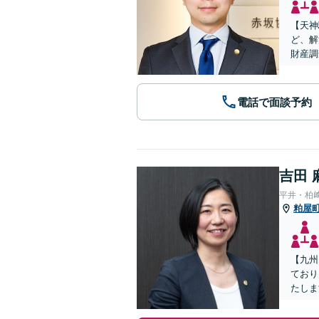
【天神
ど、解
財産調
電話で面談予約
吉田 
平井・柏
粕屋
【九州
ており
たしま