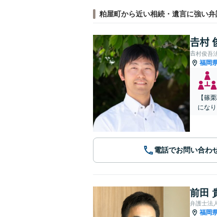
粕屋町から近い相続・遺言に強い弁
𠮷村
𠮷村俊吾
福岡
【篠栗
になり
電話でお問い合わ
前田 
弁護士法
福岡