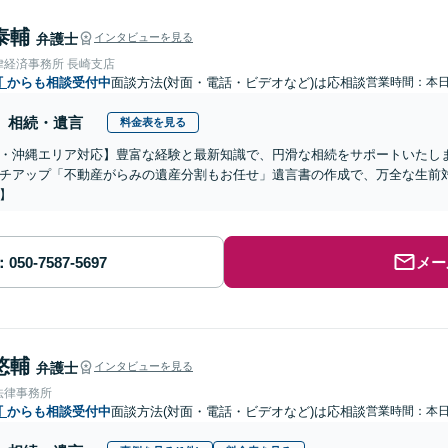
泰輔
弁護士
インタビューを見る
律経済事務所 長崎支店
町
からも相談受付中
面談方法(対面・電話・ビデオなど)は応相談
営業時間：本
相続・遺言
料金表を見る
・沖縄エリア対応】豊富な経験と最新知識で、円滑な相続をサポートいたし
チアップ「不動産がらみの遺産分割もお任せ」遺言書の作成で、万全な生前
】
メー
悠輔
弁護士
インタビューを見る
法律事務所
町
からも相談受付中
面談方法(対面・電話・ビデオなど)は応相談
営業時間：本