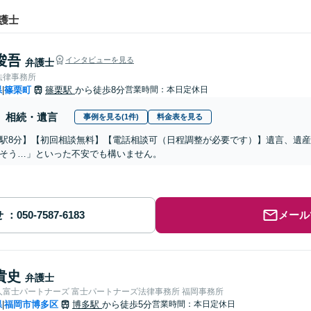
護士
 俊吾
インタビューを見る
弁護士
法律事務所
県
篠栗町
篠栗駅
から徒歩8分
営業時間：本日定休日
|
相続・遺言
事例を見る(1件)
料金表を見る
駅8分】【初回相談無料】【電話相談可（日程調整が必要です）】遺言、遺
そう…」といった不安でも構いません。
せ
メール
貴史
弁護士
人富士パートナーズ 富士パートナーズ法律事務所 福岡事務所
県
福岡市博多区
博多駅
から徒歩5分
営業時間：本日定休日
|