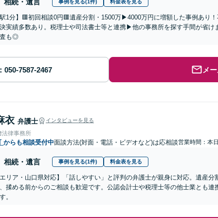
相続・遺言
事例を見る(1件)
料金表を見る
駅1分】🟥初回相談0円🟥遺産分割・1500万▶4000万円に増額した事例あ
決実績多数あり。税理士や司法書士等と連携▶他の事務所を探す手間が省け
査も◎
メー
麻衣
弁護士
インタビューを見る
﨑法律事務所
町
からも相談受付中
面談方法(対面・電話・ビデオなど)は応相談
営業時間：本
相続・遺言
事例を見る(1件)
料金表を見る
エリア・山口県対応】「話しやすい」と評判の弁護士が親身に対応。遺産分
、揉める前からのご相談も歓迎です。公認会計士や税理士等の他士業とも連
す。