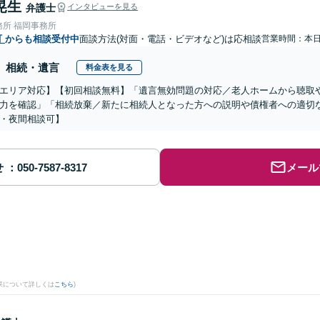
晃生
弁護士
インタビューを見る
務所 福岡事務所
町
からも相談受付中
面談方法(対面・電話・ビデオなど)は応相談
営業時間：本
相続・遺言
料金表を見る
エリア対応】【初回相談無料】「遺言無効問題の対応／老人ホームから聴取
力を確認」「相続放棄／新たに相続人となった方への説明や債権者への適切
・夜間相談可】
せ
メール
果について詳しくは
こちら
)