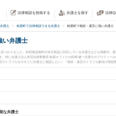
法律相談を投稿する
弁護士を探す
法律Q
弁護士
粕屋町で法律相談できる弁護士
粕屋町で相続・遺言に強い弁護士
強い弁護士
名見つかりました。初回面談無料や休日面談に対応している弁護士なども掲載中。
す。特に弁護士法人奔流法律事務所 粕屋オフィスの松嶋 健一弁護士のプロフィー
言のトラブルを今すぐに弁護士に相談したい』『相続・遺言のトラブル解決の実績
護士に相談予約したい』などでお困りの相談者さんにおすすめです。
能な弁護士