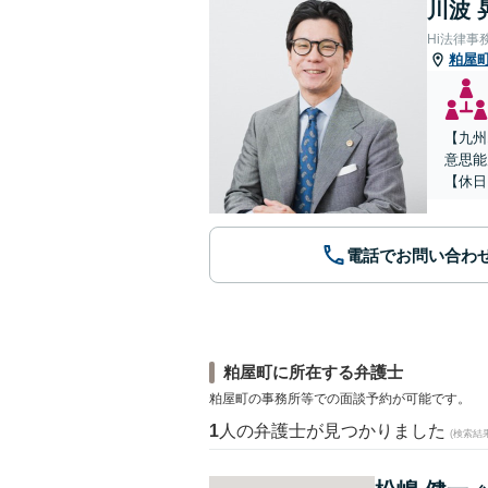
川波 
Hi法律事
粕屋
【九州
意思能
【休日
電話でお問い合わ
粕屋町に所在する弁護士
粕屋町の事務所等での面談予約が可能です。
1
人の弁護士が見つかりました
(検索結