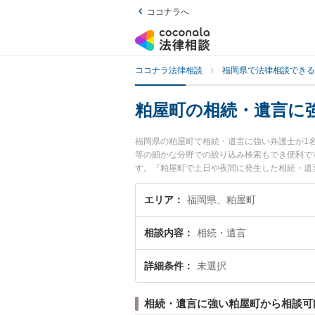
ココナラへ
ココナラ法律相談
福岡県で法律相談できる
粕屋町の相続・遺言に
福岡県の粕屋町で相続・遺言に強い弁護士が1
等の細かな分野での絞り込み検索もでき便利で
す。『粕屋町で土日や夜間に発生した相続・遺
料で相続・遺言を法律相談できる粕屋町内の弁
エリア
福岡県、粕屋町
相談内容
相続・遺言
詳細条件
未選択
相続・遺言に強い粕屋町から相談可