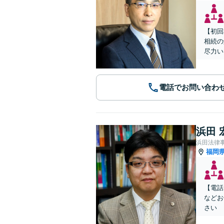
【初回
相続の
尽力い
電話でお問い合わ
浜田 
浜田法律
福岡
【電話
などお
さい