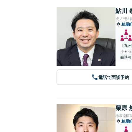
鮎川 
虎ノ門法
粕屋
【九州
キャッ
面談可
電話で面談予約
栗原 
赤坂協同
粕屋