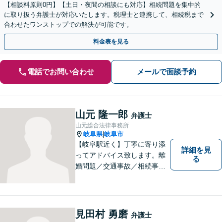
【相談料原則0円】【土日・夜間の相談にも対応】相続問題を集中的
に取り扱う弁護士が対応いたします。税理士と連携して、相続税まで
合わせたワンストップでの解決が可能です。
料金表を見る
電話でお問い合わせ
メールで面談予約
山元 隆一郎
弁護士
山元総合法律事務所
岐阜県
岐阜市
|
【岐阜駅近く】丁寧に寄り添
詳細を見
ってアドバイス致します。離
る
婚問題／交通事故／相続事件
／労働問題／借金問題など、
幅広く対応可能。【地域に根
ざした弁護士】難解な事件に
対応するため、必要な場合に
見田村 勇磨
弁護士
は他事務所の弁護士と連携し