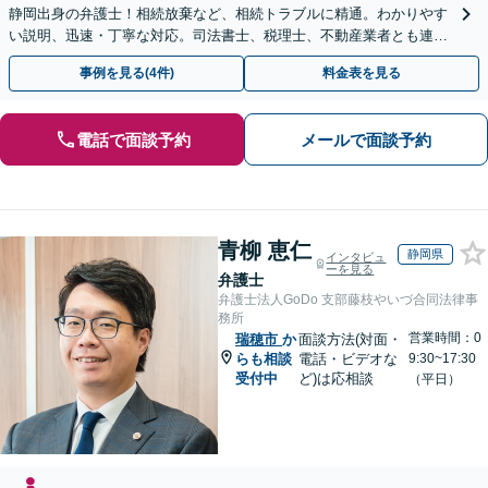
静岡出身の弁護士！相続放棄など、相続トラブルに精通。わかりやす
い説明、迅速・丁寧な対応。司法書士、税理士、不動産業者とも連携
し、遺産相続をトータルサポート【完全個室相談】
事例を見る(4件)
料金表を見る
電話で面談予約
メールで面談予約
青柳 恵仁
静岡県
インタビュ
ーを見る
弁護士
弁護士法人GoDo 支部藤枝やいづ合同法律事
務所
営業時間：0
瑞穂市
か
面談方法(対面・
らも相談
電話・ビデオな
9:30~17:30
受付中
ど)は応相談
（平日）