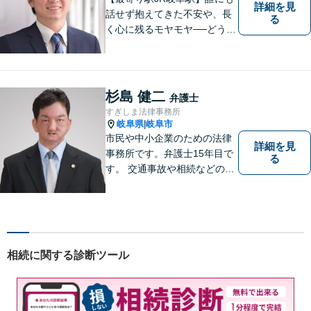
詳細を見
話せず抱えてきた不安や、長
る
く心に残るモヤモヤ──どうぞ
安心してお聞かせください。
あなたの想いに丁寧に寄り添
いながら、これからの一歩を
一緒に見つけていきます。
杉島 健二
弁護士
【丁寧なヒアリング】【地域
すぎしま法律事務所
密着型の法律事務所】
岐阜県
岐阜市
|
市民や中小企業のための法律
詳細を見
事務所です。弁護士15年目で
る
す。 交通事故や相続などの相
談料は、初回無料です。 交通
事故などの民事事件や、相続
などの家事事件を解決してき
ました。特に交通事故では多
くの後遺障害事故や死亡事故
相続に関する診断ツール
を解決してきました。