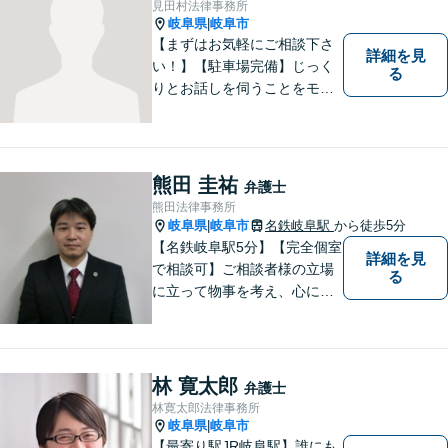
見田村法律事務所
ます。ご相談下さい。
岐阜県
岐阜市
|
【まずはお気軽にご相談下さ
詳細を見
い！】【駐車場完備】じっく
る
りとお話しを伺うことをモッ
トーにしております。
熊田 圭祐
弁護士
熊田法律事務所
岐阜県
岐阜市
名鉄岐阜駅
から徒歩5分
|
【名鉄岐阜駅5分】【完全個室
詳細を見
で相談可】ご相談者様の立場
る
に立って物事を考え、心に寄
り添って解決に導くことを大
切にしています。法律問題は
お早めの相談が納得のいく解
決への第一歩です。小さな問
林 寛太郎
弁護士
題から大きな問題まで、お気
林寛太郎法律事務所
軽にご相談ください。
岐阜県
岐阜市
|
【最寄り駅JR岐阜駅】誰にも