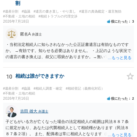
がなく、滞納賃料が増え続けるのを止めるため、 解約をして鍵を返却
割
してしまうというケースもそれなりにあります。 また、お母様の通帳
#遺産分割
#協議
#遺言の書き直し・やり直し
#遺言の真偽鑑定・遺言無効
や印鑑などは現に保管されているのであれば、 そのまま保管されてお
#不動産・土地の相続
#相続トラブルの代理交渉
いた方が良いかと思います。 相続人全員が相続放棄された場合には、
2026年7月18日
役にたった
3
相続財産清算人が選任される場合があり、 その場合には当該清算人に
引き継いでいただくことになります。 ちなみに前提として、お母様の
匿名A
弁護士
お姉さんがご存命である以上、 その子（甥、姪）にはそもそも相続権
は発生しないので、甥姪の方々は相続放棄は不要になると考えられま
・当初法定相続人に知らされなかった公正証書遺言は有効なものです
す。 明確にお答えができずに申し訳ありませんが、以上ご参考にして
か。 →有効です。知らせる必要はありません。 ・上記のような状況で
いただければ幸いです。
の遺言の書き換えは、叔父に瑕疵がありますか。→無いです。 ・分割
する場合の比率は、現状で、客観的に見てどの程度が妥当と考えられ
ますか。 →本人が自由に決められますので、どこが妥当とは言えない
です。客観的な基準もありません。 ・できれば穏やかに、分割を拒否
10
相続は誰ができますか
することはできますか。 →分割を拒否するということは、遺産はいら
ないということでしょうか。遺言で、受取を指定されててもいらない
#遺産分割
#協議
#相続人調査・確定
#相続登記（義務化対応）
と拒否することはできます。理由を説明する必要はありません。
#不動産・土地の相続
2026年7月16日
役にたった
2
吉田 雄大
弁護士
子どもがいる方が亡くなった場合の法定相続人の範囲は民法８８７条
に規定があり、あなたは代襲相続人として相続権があります（民法８
８７条２項）。 また、配偶者は常に相続人となります（民法８９０