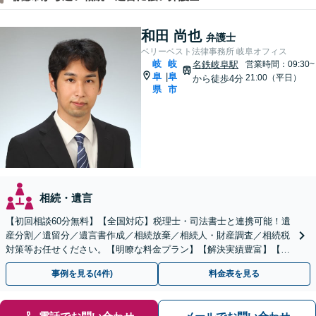
和田 尚也
弁護士
ベリーベスト法律事務所 岐阜オフィス
岐
岐
名鉄岐阜駅
営業時間：09:30~
阜
阜
|
21:00（平日）
から徒歩4分
県
市
相続・遺言
【初回相談60分無料】【全国対応】税理士・司法書士と連携可能！遺
産分割／遺留分／遺言書作成／相続放棄／相続人・財産調査／相続税
対策等お任せください。【明瞭な料金プラン】【解決実績豊富】【電
話相談可】
事例を見る(4件)
料金表を見る