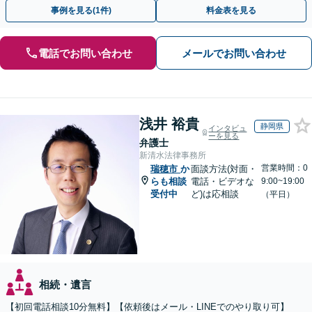
途不明金の調査まで、全般の経験豊富【JR草津駅2分】
事例を見る(1件)
料金表を見る
電話でお問い合わせ
メールでお問い合わせ
浅井 裕貴
静岡県
インタビュ
ーを見る
弁護士
新清水法律事務所
営業時間：0
瑞穂市
か
面談方法(対面・
らも相談
電話・ビデオな
9:00~19:00
受付中
ど)は応相談
（平日）
相続・遺言
【初回電話相談10分無料】【依頼後はメール・LINEでのやり取り可】