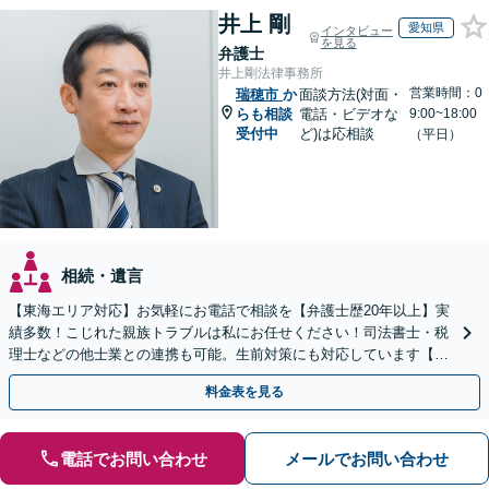
井上 剛
愛知県
インタビュー
を見る
弁護士
井上剛法律事務所
営業時間：0
瑞穂市
か
面談方法(対面・
らも相談
電話・ビデオな
9:00~18:00
受付中
ど)は応相談
（平日）
相続・遺言
【東海エリア対応】お気軽にお電話で相談を【弁護士歴20年以上】実
績多数！こじれた親族トラブルは私にお任せください！司法書士・税
理士などの他士業との連携も可能。生前対策にも対応しています【夜
間・休日面談可】【完全個室・秘密厳守】
料金表を見る
電話でお問い合わせ
メールでお問い合わせ