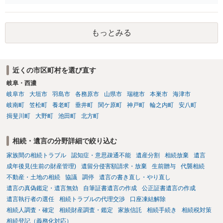
条）。 「祖父の子供３人」の方の配偶者がご健在であれば、その方に
も相続権があります。つまり、孫５人に加えて「おじ又はおば」にも
相続権がある可能性があります。
もっとみる
近くの市区町村を選び直す
岐阜・西濃
岐阜市
大垣市
羽島市
各務原市
山県市
瑞穂市
本巣市
海津市
岐南町
笠松町
養老町
垂井町
関ケ原町
神戸町
輪之内町
安八町
揖斐川町
大野町
池田町
北方町
相続・遺言の分野詳細で絞り込む
家族間の相続トラブル
認知症・意思疎通不能
遺産分割
相続放棄
遺言
成年後見(生前の財産管理)
遺留分侵害額請求・放棄
生前贈与
代襲相続
不動産・土地の相続
協議
調停
遺言の書き直し・やり直し
遺言の真偽鑑定・遺言無効
自筆証書遺言の作成
公正証書遺言の作成
遺言執行者の選任
相続トラブルの代理交渉
口座凍結解除
相続人調査・確定
相続財産調査・鑑定
家族信託
相続手続き
相続税対策
相続登記（義務化対応）