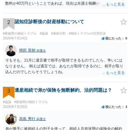
数料が40万円ということであれば、現在は弁護士報酬が自由化されて
いるとはいえ、相当高額という印象です。私のところではその4分の1
です。 ただ、弁護士に払う手数料とは別に戸籍の用意に一定の実費が
かかることになりますので、その費用も支払うべきものとして頭に置
2
認知症診断後の財産移動について
いておいてください。 話を元に戻して、弁護士に対する手数料です
が、旦那様の収入や財産にもよりますが、法テラスに御連絡なさって
#家族間の相続トラブル
#協議
#遺産分割
#相続トラブルの代理交渉
弁護士との相談を予約して受任してもらうのが一番安上がりでしょ
2026年7月24日
役にたった
9
う。数万円でやってくれるはずです。 ただ、法テラスは予約が取りづ
らい（希望者が多く予約できてもしばらく先になる）ようですので、
岡田 晃朝
弁護士
比較的短い熟慮期間のことを考えると、来週早々すぐにでも御連絡す
そもそも、11月に遺言書で相手が取得できるものでしたら、争いには
る方が良いでしょう。 もし法テラスが御利用になれない、あるいは時
なりません。 例えば遺言では、あなたが取得できるのに、相手が取り
間がない等であれば、相続を取扱分野としている弁護士を適宜探し
込んだのでしたらそうでしょうね。
（WEB等で）、問い合わせてみることです。相続を扱う弁護士でも相
続放棄は比較的安価な手数料でのお仕事になるのであまり前向きに受
けてくれないところもあるようです。 複数の法律事務所に聞いて（相
3
遺産相続で弟が保険を無断解約、法的問題は？
見積もりをとって）、一番安いところでやってもらうことに決めれ
ば、キューちゃんママさんの御希望をかなえることができるのではな
いでしょうか。 あるいは相続放棄であれば御自分でできなくもないと
#協議
#家族間の相続トラブル
2026年7月26日
役にたった
3
は思います。その場合、かかるのは戸籍等の取得費用と印紙代だけと
なります。家庭裁判所のサイトから用紙を取得すると共に必要な書類
高島 秀行
を確認し、印紙と共に家庭裁判所に提出して相続放棄申述受理通知書
弁護士
を待つという流れになります。
弟が勝手に被相続人の判子を使って、相続人共有状態の保険金の解約