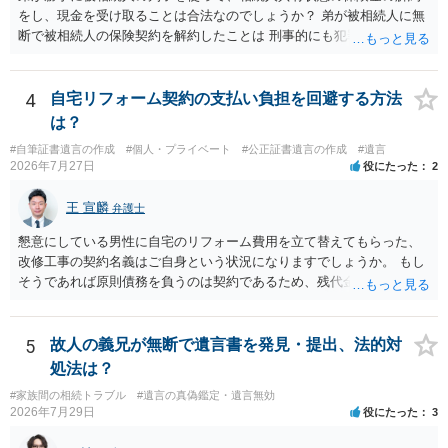
をし、現金を受け取ることは合法なのでしょうか？ 弟が被相続人に無
断で被相続人の保険契約を解約したことは 刑事的にも犯罪となる可能
性があり、民事的には無効だと思います。 保険会社で解約の際に提出
された書類のコピーを取得して、弁護士に面談で詳しい事情を話して
相談 されたら良いと思います。
4
自宅リフォーム契約の支払い負担を回避する方法
は？
#自筆証書遺言の作成
#個人・プライベート
#公正証書遺言の作成
#遺言
2026年7月27日
役にたった
2
王 宣麟
弁護士
懇意にしている男性に自宅のリフォーム費用を立て替えてもらった、
改修工事の契約名義はご自身という状況になりますでしょうか。 もし
そうであれば原則債務を負うのは契約であるため、残代金を捻出して
もらうよう約束した男性に支払いをお願いするしかないように思われ
ます。 入籍した場合でも、原則契約者が単独で全ての債務を負うこと
には変わりがありません。 なかなか対応に難しい案件であり、公開の
5
故人の義兄が無断で遺言書を発見・提出、法的対
場でアドバイスを行うのも限界があるように思われますので、資料等
処法は？
を持参のうえ個別に弁護士に相談されることをお勧めします。
#家族間の相続トラブル
#遺言の真偽鑑定・遺言無効
2026年7月29日
役にたった
3