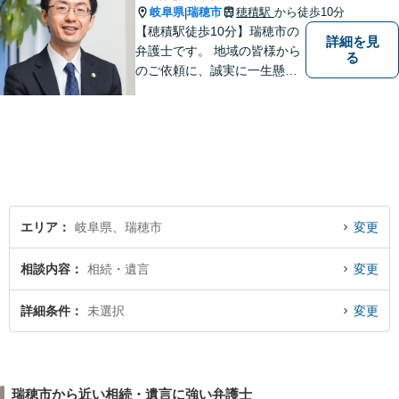
岐阜県
瑞穂市
穂積駅
から徒歩10分
|
【穂積駅徒歩10分】瑞穂市の
詳細を見
弁護士です。 地域の皆様から
る
のご依頼に、誠実に一生懸命
に取り組みます。2015年の弁
護士登録以来、刑事事件や交
通事故・慰謝料・借金問題を
はじめとする民事事件に対応
してきました。お気軽にお電
話ください【駐車場完備】
エリア
岐阜県、瑞穂市
変更
相談内容
相続・遺言
変更
詳細条件
未選択
変更
瑞穂市から近い相続・遺言に強い弁護士