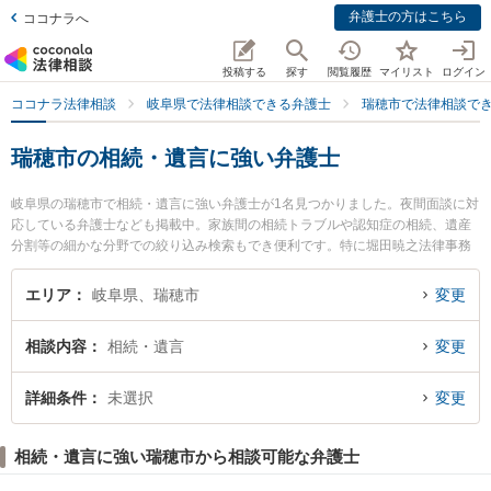
弁護士の方はこちら
ココナラへ
投稿する
探す
閲覧履歴
マイリスト
ログイン
ココナラ法律相談
岐阜県で法律相談できる弁護士
瑞穂市で法律相談で
瑞穂市の相続・遺言に強い弁護士
岐阜県の瑞穂市で相続・遺言に強い弁護士が1名見つかりました。夜間面談に対
応している弁護士なども掲載中。家族間の相続トラブルや認知症の相続、遺産
分割等の細かな分野での絞り込み検索もでき便利です。特に堀田暁之法律事務
所の堀田 暁之弁護士のプロフィール情報や弁護士費用、強みなどが注目されて
います。『瑞穂市で土日や夜間に発生した相続・遺言のトラブルを今すぐに弁
エリア
岐阜県、瑞穂市
変更
護士に相談したい』『相続・遺言のトラブル解決の実績豊富な近くの弁護士を
検索したい』『初回相談無料で相続・遺言を法律相談できる瑞穂市内の弁護士
相談内容
相続・遺言
変更
に相談予約したい』などでお困りの相談者さんにおすすめです。
詳細条件
未選択
変更
相続・遺言に強い瑞穂市から相談可能な弁護士