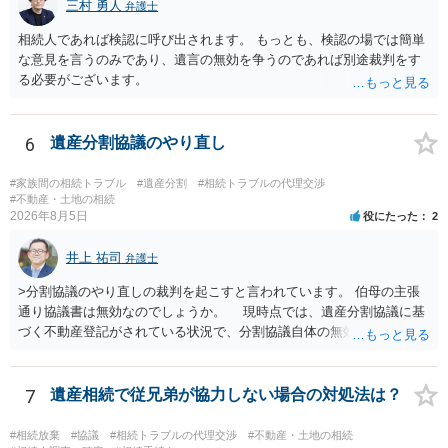
三村 勇人
弁護士
相続人であれば検認に呼び出されます。 もっとも、検認の場では簡単
な意見を言うのみであり、遺言の無効を争うのであれば別途裁判をす
る必要がございます。
6
遺産分割協議のやり直し
#家族間の相続トラブル
#遺産分割
#相続トラブルの代理交渉
#不動産・土地の相続
2026年8月5日
役にたった
2
井上 祐司
弁護士
>分割協議のやり直しの裁判を起こすと言われています。 伯母の主張
通り協議書は無効なのでしょうか。 現時点では、遺産分割協議に基
づく不動産登記がされている状況で、分割協議自体の無効を裁判所が
認めたわけではないので、分割協議の効力に影響はありません。 先
方の訴訟の主張及び立証次第ですが、 ・御祖母様の認知能力に関する
医師の意見書、筆跡鑑定 が提出されればその効力が否定される可能性
7
遺産相続で従兄弟が協力しない場合の対処法は？
はありますが、 ・伯母様自身が分割協議に加わっていること ・御祖母
様の意に反する遺産分割協議を行う実益が誰にあったかの立証が困難
#相続放棄
#協議
#相続トラブルの代理交渉
#不動産・土地の相続