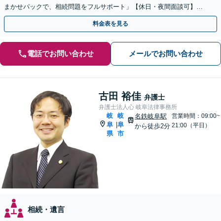
まかせパックで、相続問題をフルサポート」【休日・夜間面談可】
【電話相談・ビデオ面談あり】【完全個室対応】
料金表を見る
電話でお問い合わせ
メールでお問い合わせ
古田 裕佳
弁護士
弁護士法人心 岐阜法律事務所
岐
岐
名鉄岐阜駅
営業時間：09:00~
阜
阜
|
21:00（平日）
から徒歩2分
県
市
相続・遺言