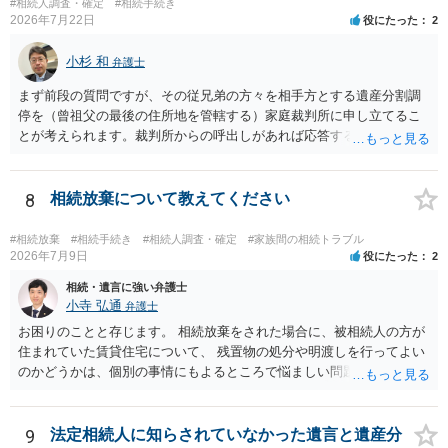
であること からすると、実際に遺産分割協議の効力が否定される可能
#相続人調査・確定
#相続手続き
2026年7月22日
役にたった
2
性はそれほど高くない（立証のハードルは非常に高い）ということが
言えると思います。
小杉 和
弁護士
まず前段の質問ですが、その従兄弟の方々を相手方とする遺産分割調
停を（曾祖父の最後の住所地を管轄する）家庭裁判所に申し立てるこ
とが考えられます。裁判所からの呼出しがあれば応答する可能性がま
だあるのではないでしょうか。 後段の質問については、相続放棄は可
能と思われます。時間が思った以上にないので必要書類をてきぱきと
揃える必要があります。その点是非御注意ください。
8
相続放棄について教えてください
#相続放棄
#相続手続き
#相続人調査・確定
#家族間の相続トラブル
2026年7月9日
役にたった
2
相続・遺言に強い弁護士
小寺 弘通
弁護士
お困りのことと存じます。 相続放棄をされた場合に、被相続人の方が
住まれていた賃貸住宅について、 残置物の処分や明渡しを行ってよい
のかどうかは、個別の事情にもよるところで悩ましい問題です。 相続
放棄をされた方が賃貸借契約を解約し、残置物を処分して明け渡した
場合、 「相続財産を処分」したと評価され、相続放棄が無効となるリ
スクが一応あるからです。 ただし、実際には、自宅内にめぼしい財産
9
法定相続人に知らされていなかった遺言と遺産分