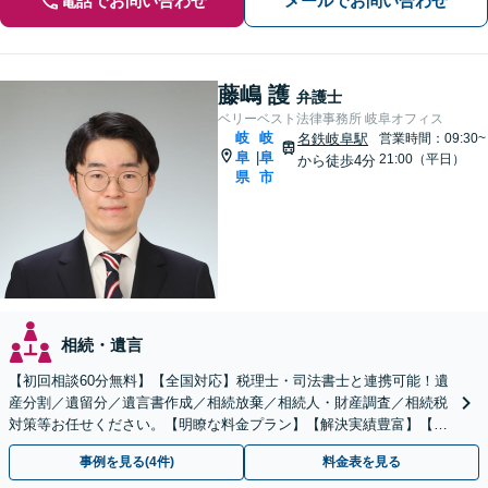
電話でお問い合わせ
メールでお問い合わせ
藤嶋 護
弁護士
ベリーベスト法律事務所 岐阜オフィス
岐
岐
名鉄岐阜駅
営業時間：09:30~
阜
阜
|
21:00（平日）
から徒歩4分
県
市
相続・遺言
【初回相談60分無料】【全国対応】税理士・司法書士と連携可能！遺
産分割／遺留分／遺言書作成／相続放棄／相続人・財産調査／相続税
対策等お任せください。【明瞭な料金プラン】【解決実績豊富】【電
話相談可】
事例を見る(4件)
料金表を見る