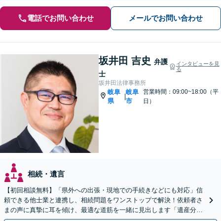
電話でお問い合わせ
メールでお問い合わせ
坂井田 吉史
弁護
インタビューを見
る
士
坂井田法律事務所
岐阜
岐阜
営業時間：09:00~18:00（平
|
県
市
日）
相続・遺言
【初回相談無料】「県外への出張・現地での手続きなどにも対応」信
頼できる他士業と連携し、相続問題をワンストップで解決！依頼者さ
まの声に真摯に耳を傾け、最適な道筋を一緒に見出します「遺産分割
／寄与分／成年後見／遺留分／相続放棄／遺言書作成など」