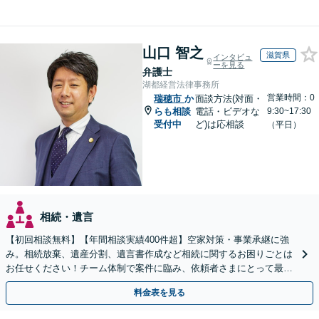
山口 智之
滋賀県
インタビュ
ーを見る
弁護士
湖都経営法律事務所
営業時間：0
瑞穂市
か
面談方法(対面・
らも相談
電話・ビデオな
9:30~17:30
受付中
ど)は応相談
（平日）
相続・遺言
【初回相談無料】【年間相談実績400件超】空家対策・事業承継に強
み。相続放棄、遺産分割、遺言書作成など相続に関するお困りごとは
お任せください！チーム体制で案件に臨み、依頼者さまにとって最善
の解決を目指します【堅田駅4分】【無料駐車場あり】
料金表を見る