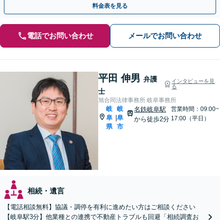
料金表を見る
電話でお問い合わせ
メールでお問い合わせ
平田 伸男
弁護
インタビューを見
る
士
旭合同法律事務所 岐阜事務所
岐
岐
名鉄岐阜駅
営業時間：09:00~
阜
阜
|
17:00（平日）
から徒歩2分
県
市
相続・遺言
【電話相談無料】協議・調停を有利に進めたい方はご相談ください
【岐阜駅3分】他業種との連携で不動産トラブルも回避「相続調査お