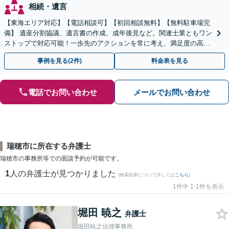
相続・遺言
【東海エリア対応】【電話相談可】【初回相談無料】【無料駐車場完
備】 遺産分割協議、遺言書の作成、成年後見など。関連士業ともワン
ストップで対応可能！一歩先のアクションを常に考え、満足度の高い
解決を目指します
事例を見る(2件)
料金表を見る
電話でお問い合わせ
メールでお問い合わせ
瑞穂市に所在する弁護士
瑞穂市の事務所等での面談予約が可能です。
1
人の弁護士が見つかりました
(検索結果について詳しくは
こちら
)
1件中 1-1件を表示
堀田 暁之
弁護士
堀田暁之法律事務所