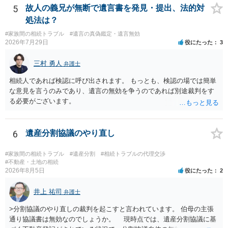
には変わりがありません。 なかなか対応に難しい案件であり、公開の
5
故人の義兄が無断で遺言書を発見・提出、法的対
場でアドバイスを行うのも限界があるように思われますので、資料等
処法は？
を持参のうえ個別に弁護士に相談されることをお勧めします。
#家族間の相続トラブル
#遺言の真偽鑑定・遺言無効
2026年7月29日
役にたった
3
三村 勇人
弁護士
相続人であれば検認に呼び出されます。 もっとも、検認の場では簡単
な意見を言うのみであり、遺言の無効を争うのであれば別途裁判をす
る必要がございます。
6
遺産分割協議のやり直し
#家族間の相続トラブル
#遺産分割
#相続トラブルの代理交渉
#不動産・土地の相続
2026年8月5日
役にたった
2
井上 祐司
弁護士
>分割協議のやり直しの裁判を起こすと言われています。 伯母の主張
通り協議書は無効なのでしょうか。 現時点では、遺産分割協議に基