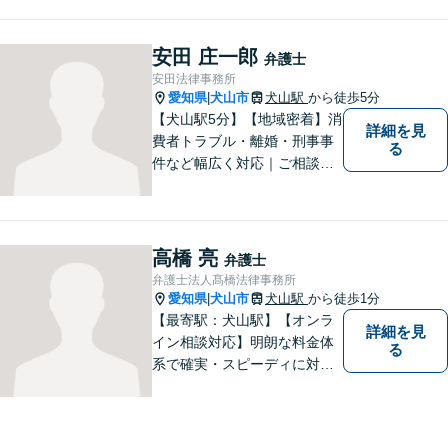
事件解決まで親身にサポート
できる弁護士を目指していま
す。
安田 庄一郎
弁護士
安田法律事務所
愛知県
犬山市
犬山駅
から徒歩5分
|
【犬山駅5分】【地域密着】消
詳細を見
費者トラブル・離婚・刑事事
る
件など幅広く対応｜ご相談者
のお話を丁寧に伺い、一人ひ
とりに合った最適な解決方法
をご提案します【事前予約で
休日・時間外対応可】
高橋 亮
弁護士
弁護士法人髙橋法律事務所
愛知県
犬山市
犬山駅
から徒歩1分
|
【最寄駅：犬山駅】【オンラ
詳細を見
イン相談対応】明朗な料金体
る
系で確実・スピーディに対応
します。離婚問題／刑事事件
／企業法務／ネット問題／労
働問題など、幅広いトラブル