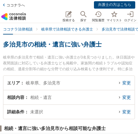
弁護士の方はこちら
ココナラへ
投稿する
探す
閲覧履歴
マイリスト
ログイン
ココナラ法律相談
岐阜県で法律相談できる弁護士
多治見市で法律相談
多治見市の相続・遺言に強い弁護士
岐阜県の多治見市で相続・遺言に強い弁護士が3名見つかりました。休日面談や
夜間面談に対応している弁護士なども掲載中。家族間の相続トラブルや認知症
の相続、遺産分割等の細かな分野での絞り込み検索もでき便利です。特に多治
見さかえ法律事務所の藤田 聖典弁護士や白ゆり総合法律事務所の竹内 小百合弁
護士、多治見さかえ法律事務所の矢野 沙織弁護士のプロフィール情報や弁護士
エリア
岐阜県、多治見市
変更
費用、強みなどが注目されています。『多治見市で土日や夜間に発生した相
続・遺言のトラブルを今すぐに弁護士に相談したい』『相続・遺言のトラブル
相談内容
相続・遺言
変更
解決の実績豊富な近くの弁護士を検索したい』『初回相談無料で相続・遺言を
法律相談できる多治見市内の弁護士に相談予約したい』などでお困りの相談者
さんにおすすめです。
詳細条件
未選択
変更
相続・遺言に強い多治見市から相談可能な弁護士