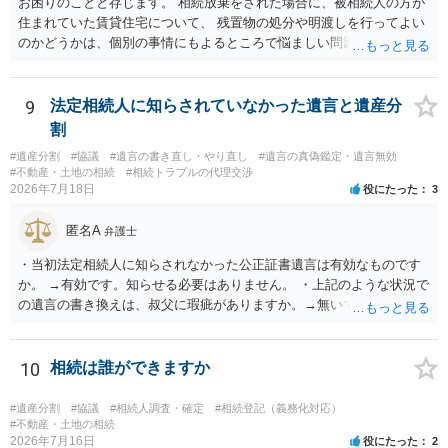
お困りのことと存じます。 相続放棄をされた場合に、被相続人の方が
住まれていた賃貸住宅について、 残置物の処分や明渡しを行ってよい
のかどうかは、個別の事情にもよるところで悩ましい問題です。 相続
放棄をされた方が賃貸借契約を解約し、残置物を処分して明け渡した
場合、 「相続財産を処分」したと評価され、相続放棄が無効となるリ
スクが一応あるからです。 ただし、実際には、自宅内にめぼしい財産
9
法定相続人に知らされていなかった遺言と遺産分
がなく、滞納賃料が増え続けるのを止めるため、 解約をして鍵を返却
割
してしまうというケースもそれなりにあります。 また、お母様の通帳
#遺産分割
#協議
#遺言の書き直し・やり直し
#遺言の真偽鑑定・遺言無効
や印鑑などは現に保管されているのであれば、 そのまま保管されてお
#不動産・土地の相続
#相続トラブルの代理交渉
いた方が良いかと思います。 相続人全員が相続放棄された場合には、
2026年7月18日
役にたった
3
相続財産清算人が選任される場合があり、 その場合には当該清算人に
引き継いでいただくことになります。 ちなみに前提として、お母様の
匿名A
弁護士
お姉さんがご存命である以上、 その子（甥、姪）にはそもそも相続権
は発生しないので、甥姪の方々は相続放棄は不要になると考えられま
・当初法定相続人に知らされなかった公正証書遺言は有効なものです
す。 明確にお答えができずに申し訳ありませんが、以上ご参考にして
か。 →有効です。知らせる必要はありません。 ・上記のような状況で
いただければ幸いです。
の遺言の書き換えは、叔父に瑕疵がありますか。→無いです。 ・分割
する場合の比率は、現状で、客観的に見てどの程度が妥当と考えられ
ますか。 →本人が自由に決められますので、どこが妥当とは言えない
です。客観的な基準もありません。 ・できれば穏やかに、分割を拒否
10
相続は誰ができますか
することはできますか。 →分割を拒否するということは、遺産はいら
ないということでしょうか。遺言で、受取を指定されててもいらない
#遺産分割
#協議
#相続人調査・確定
#相続登記（義務化対応）
と拒否することはできます。理由を説明する必要はありません。
#不動産・土地の相続
2026年7月16日
役にたった
2