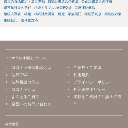
遺言の真偽鑑定・遺言無効
自筆証書遺言の作成
公正証書遺言の作成
遺言執行者の選任
相続トラブルの代理交渉
口座凍結解除
相続人調査・確定
相続財産調査・鑑定
家族信託
相続手続き
相続税対策
相続登記（義務化対応）
ココナラ法律相談について
ココナラ法律相談とは
ご意見・ご要望
法律Q&A
利用規約
法律相談コラム
プライバシーポリシー
ココナラとは
外部送信ポリシー
よくあるご質問
掲載をご検討の弁護士の方
へ
運営へのお問い合わせ
会社情報