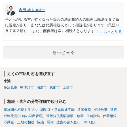
吉田 雄大
弁護士
子どもがいる方が亡くなった場合の法定相続人の範囲は民法８８７条
に規定があり、あなたは代襲相続人として相続権があります（民法８
８７条２項）。 また、配偶者は常に相続人となります（民法８９０
条）。 「祖父の子供３人」の方の配偶者がご健在であれば、その方に
も相続権があります。つまり、孫５人に加えて「おじ又はおば」にも
相続権がある可能性があります。
もっとみる
近くの市区町村を選び直す
東濃
多治見市
中津川市
瑞浪市
恵那市
土岐市
相続・遺言の分野詳細で絞り込む
家族間の相続トラブル
認知症・意思疎通不能
遺産分割
相続放棄
遺言
成年後見(生前の財産管理)
遺留分侵害額請求・放棄
生前贈与
代襲相続
不動産・土地の相続
協議
調停
遺言の書き直し・やり直し