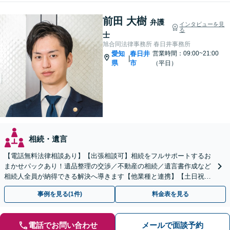
前田 大樹
弁護
インタビューを見
る
士
旭合同法律事務所 春日井事務所
愛知
春日井
営業時間：09:00~21:00
|
県
市
（平日）
相続・遺言
【電話無料法律相談あり】【出張相談可】相続をフルサポートするお
まかせパックあり！遺品整理の交渉／不動産の相続／遺言書作成など
相続人全員が納得できる解決へ導きます【他業種と連携】【土日祝・
夜間対応】【完全個室】
事例を見る(1件)
料金表を見る
電話でお問い合わせ
メールで面談予約