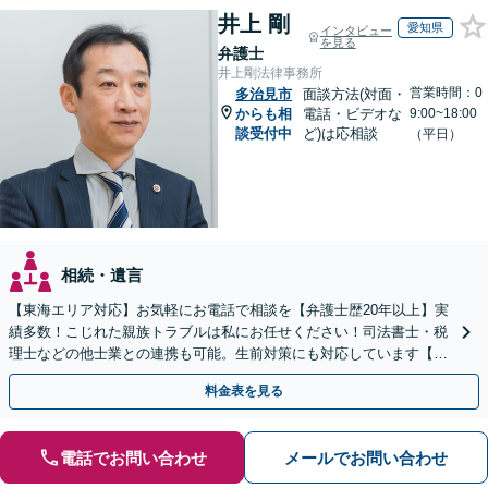
井上 剛
愛知県
インタビュー
を見る
弁護士
井上剛法律事務所
営業時間：0
多治見市
面談方法(対面・
からも相
電話・ビデオな
9:00~18:00
談受付中
ど)は応相談
（平日）
相続・遺言
【東海エリア対応】お気軽にお電話で相談を【弁護士歴20年以上】実
績多数！こじれた親族トラブルは私にお任せください！司法書士・税
理士などの他士業との連携も可能。生前対策にも対応しています【夜
間・休日面談可】【完全個室・秘密厳守】
料金表を見る
電話でお問い合わせ
メールでお問い合わせ