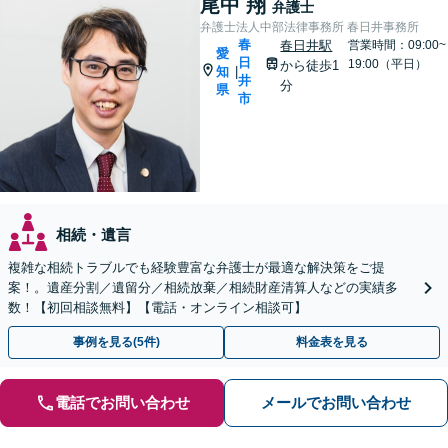
尾中 翔
弁護士
弁護士法人中部法律事務所 春日井事務所
春
春日井駅
営業時間：09:00~
愛
日
19:00（平日）
から徒歩1
知
|
井
分
県
市
相続・遺言
複雑な相続トラブルでも経験豊富な弁護士が最適な解決策をご提
案！。遺産分割／遺留分／相続放棄／相続財産清算人などの実績多
数！【初回相談無料】【電話・オンライン相談可】
事例を見る(5件)
料金表を見る
電話でお問い合わせ
メールでお問い合わせ