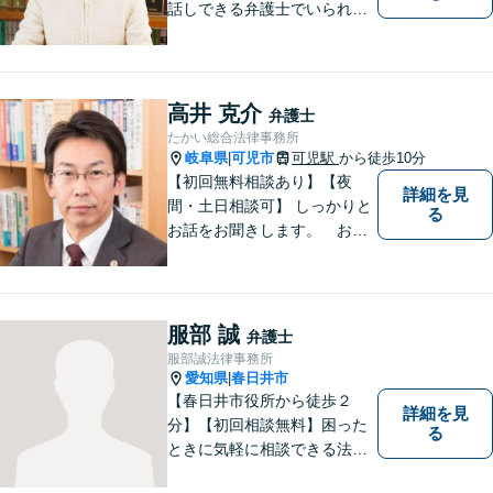
話しできる弁護士でいられる
ように、依頼者の方のお話を
しっかり伺い分かりやすく親
身にサポートさせていただき
ます。より良い解決ができる
高井 克介
弁護士
ようサポートしたいと考えて
たかい総合法律事務所
おります。
岐阜県
可児市
可児駅
から徒歩10分
|
【初回無料相談あり】【夜
詳細を見
間・土日相談可】 しっかりと
る
お話をお聞きします。 お気
軽にお立ち寄り下さい。
服部 誠
弁護士
服部誠法律事務所
愛知県
春日井市
|
【春日井市役所から徒歩２
詳細を見
分】【初回相談無料】困った
る
ときに気軽に相談できる法律
事務所、お客様の味方になり