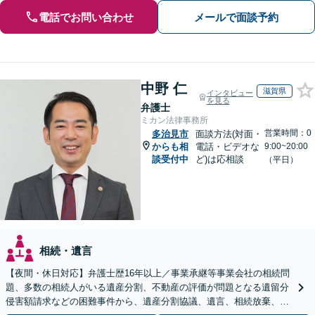
電話でお問い合わせ
メールで面談予約
中野 仁
滋賀県
インタビュー
を見る
弁護士
ミカン法律事務所
営業時間：0
多治見市
面談方法(対面・
からも相
電話・ビデオな
9:00~20:00
談受付中
ど)は応相談
（平日）
相続・遺言
【夜間・休日対応】弁護士歴16年以上／事業承継等事業会社の相続問
題、多数の相続人がいる遺産分割、不動産の評価が問題となる遺留分
侵害額請求などの困難事件から、遺産分割協議、遺言、相続放棄、使