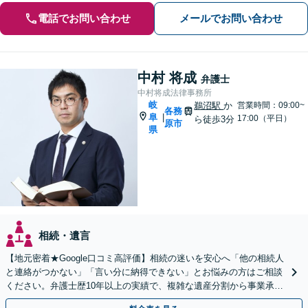
電話でお問い合わせ
メールでお問い合わせ
中村 将成
弁護士
中村将成法律事務所
岐
鵜沼駅
か
営業時間：09:00~
各務
阜
|
17:00（平日）
ら徒歩3分
原市
県
相続・遺言
【地元密着★Google口コミ高評価】相続の迷いを安心へ「他の相続人
と連絡がつかない」「言い分に納得できない」とお悩みの方はご相談
ください。弁護士歴10年以上の実績で、複雑な遺産分割から事業承継
まで幅広く対応【休日・夜間相談可｜駐車場あり】