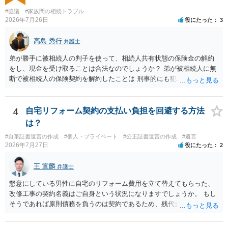
ば、キューちゃんママさんの御希望をかなえることができるのではな
いでしょうか。 あるいは相続放棄であれば御自分でできなくもないと
#協議
#家族間の相続トラブル
2026年7月26日
役にたった
3
は思います。その場合、かかるのは戸籍等の取得費用と印紙代だけと
なります。家庭裁判所のサイトから用紙を取得すると共に必要な書類
高島 秀行
を確認し、印紙と共に家庭裁判所に提出して相続放棄申述受理通知書
弁護士
を待つという流れになります。
弟が勝手に被相続人の判子を使って、相続人共有状態の保険金の解約
をし、現金を受け取ることは合法なのでしょうか？ 弟が被相続人に無
断で被相続人の保険契約を解約したことは 刑事的にも犯罪となる可能
性があり、民事的には無効だと思います。 保険会社で解約の際に提出
された書類のコピーを取得して、弁護士に面談で詳しい事情を話して
相談 されたら良いと思います。
4
自宅リフォーム契約の支払い負担を回避する方法
は？
#自筆証書遺言の作成
#個人・プライベート
#公正証書遺言の作成
#遺言
2026年7月27日
役にたった
2
王 宣麟
弁護士
懇意にしている男性に自宅のリフォーム費用を立て替えてもらった、
改修工事の契約名義はご自身という状況になりますでしょうか。 もし
そうであれば原則債務を負うのは契約であるため、残代金を捻出して
もらうよう約束した男性に支払いをお願いするしかないように思われ
ます。 入籍した場合でも、原則契約者が単独で全ての債務を負うこと