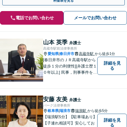
料金表を見る
電話でお問い合わせ
メールでお問い合わせ
山本 英季
弁護士
高蔵寺駅前法律事務所
愛知県
春日井市
高蔵寺駅
から徒歩1分
|
[春日井市のＪＲ高蔵寺駅から
詳細を見
徒歩１分の利便性][弁護士歴１
る
０年以上] 民事，刑事事件を問
わず全ての案件について所長
である弁護士が責任をもって
対応。依頼者さまにとって最
善の解決となることを目指し
安藤 友美
弁護士
ます。 一お困り事がございま
パーク法律事務所
したらお気軽にご相談下さ
岐阜県
瑞浪市
瑞浪駅
から徒歩5分
|
い。
【瑞浪駅5分】【駐車場あり】
詳細を見
【子連れ相談可】安心してお
る