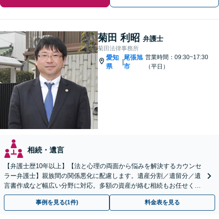
菊田 利昭
弁護士
菊田法律事務所
愛知
尾張旭
営業時間：09:30~17:30
|
県
市
（平日）
相続・遺言
【弁護士歴10年以上】【法と心理の両面から悩みを解決するカウンセ
ラー弁護士】親族間の関係悪化に配慮します。遺産分割／遺留分／遺
言書作成など幅広い分野に対応。多額の資産が絡む相続もお任せくだ
さい。【夜間・休日の相談可能】【駐車場完備】
事例を見る(1件)
料金表を見る