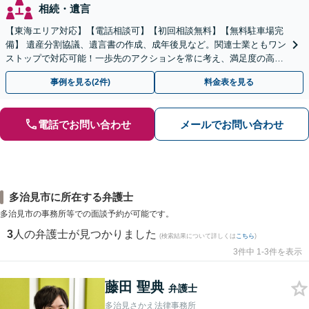
相続・遺言
【東海エリア対応】【電話相談可】【初回相談無料】【無料駐車場完
備】 遺産分割協議、遺言書の作成、成年後見など。関連士業ともワン
ストップで対応可能！一歩先のアクションを常に考え、満足度の高い
解決を目指します
事例を見る(2件)
料金表を見る
電話でお問い合わせ
メールでお問い合わせ
多治見市に所在する弁護士
多治見市の事務所等での面談予約が可能です。
3
人の弁護士が見つかりました
(検索結果について詳しくは
こちら
)
3件中 1-3件を表示
藤田 聖典
弁護士
多治見さかえ法律事務所