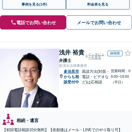
途不明金の調査まで、全般の経験豊富【JR草津駅2分】
事例を見る(1件)
料金表を見る
電話でお問い合わせ
メールでお問い合わせ
浅井 裕貴
静岡県
インタビュ
ーを見る
弁護士
新清水法律事務所
営業時間：0
多治見市
面談方法(対面・
からも相
電話・ビデオな
9:00~19:00
談受付中
ど)は応相談
（平日）
相続・遺言
【初回電話相談10分無料】【依頼後はメール・LINEでのやり取り可】