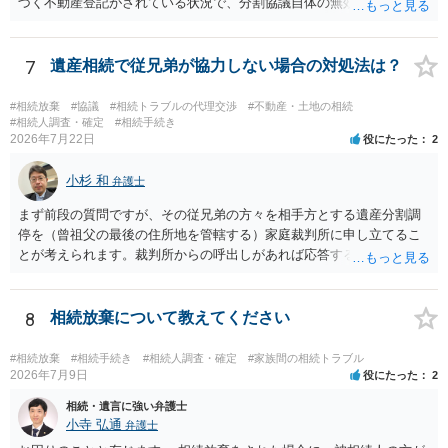
づく不動産登記がされている状況で、分割協議自体の無効を裁判所が
認めたわけではないので、分割協議の効力に影響はありません。 先
方の訴訟の主張及び立証次第ですが、 ・御祖母様の認知能力に関する
医師の意見書、筆跡鑑定 が提出されればその効力が否定される可能性
7
遺産相続で従兄弟が協力しない場合の対処法は？
はありますが、 ・伯母様自身が分割協議に加わっていること ・御祖母
様の意に反する遺産分割協議を行う実益が誰にあったかの立証が困難
#相続放棄
#協議
#相続トラブルの代理交渉
#不動産・土地の相続
であること からすると、実際に遺産分割協議の効力が否定される可能
#相続人調査・確定
#相続手続き
2026年7月22日
役にたった
2
性はそれほど高くない（立証のハードルは非常に高い）ということが
言えると思います。
小杉 和
弁護士
まず前段の質問ですが、その従兄弟の方々を相手方とする遺産分割調
停を（曾祖父の最後の住所地を管轄する）家庭裁判所に申し立てるこ
とが考えられます。裁判所からの呼出しがあれば応答する可能性がま
だあるのではないでしょうか。 後段の質問については、相続放棄は可
能と思われます。時間が思った以上にないので必要書類をてきぱきと
揃える必要があります。その点是非御注意ください。
8
相続放棄について教えてください
#相続放棄
#相続手続き
#相続人調査・確定
#家族間の相続トラブル
2026年7月9日
役にたった
2
相続・遺言に強い弁護士
小寺 弘通
弁護士