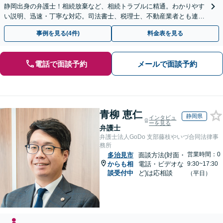
静岡出身の弁護士！相続放棄など、相続トラブルに精通。わかりやす
い説明、迅速・丁寧な対応。司法書士、税理士、不動産業者とも連携
し、遺産相続をトータルサポート【完全個室相談】
事例を見る(4件)
料金表を見る
電話で面談予約
メールで面談予約
青柳 恵仁
静岡県
インタビュ
ーを見る
弁護士
弁護士法人GoDo 支部藤枝やいづ合同法律事
務所
営業時間：0
多治見市
面談方法(対面・
からも相
電話・ビデオな
9:30~17:30
談受付中
ど)は応相談
（平日）