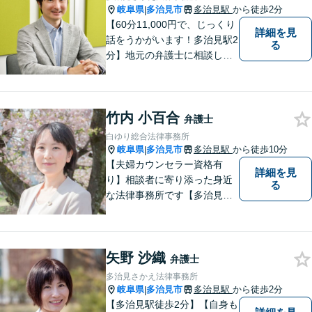
岐阜県
多治見市
多治見駅
から徒歩2分
|
【60分11,000円で、じっくり
詳細を見
話をうかがいます！多治見駅2
る
分】地元の弁護士に相談した
い方、離婚・男女問題・交際
トラブル・相続といった個人
のお悩みから、企業のお悩み
竹内 小百合
まで。相談料は、平日営業時
弁護士
間内は60分11,000円。じっく
白ゆり総合法律事務所
り話をうかがいます。
岐阜県
多治見市
多治見駅
から徒歩10分
|
【夫婦カウンセラー資格有
詳細を見
り】相談者に寄り添った身近
る
な法律事務所です【多治見駅
北口より徒歩11分】専用駐車
場も完備。多治見市・土岐
市・瑞浪市・恵那市・中津川
矢野 沙織
市など東濃地方を中心エリア
弁護士
として活動している法律事務
多治見さかえ法律事務所
所です。
岐阜県
多治見市
多治見駅
から徒歩2分
|
【多治見駅徒歩2分】【自身も