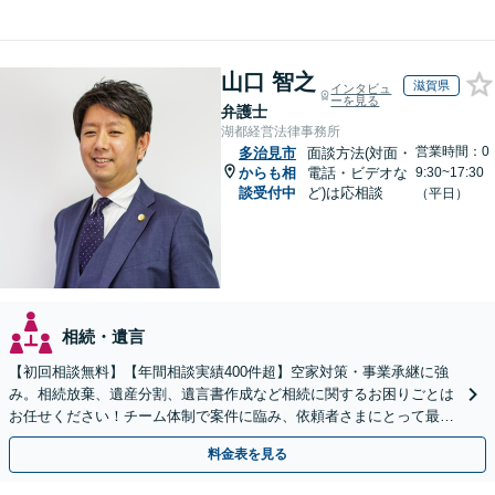
山口 智之
滋賀県
インタビュ
ーを見る
弁護士
湖都経営法律事務所
営業時間：0
多治見市
面談方法(対面・
からも相
電話・ビデオな
9:30~17:30
談受付中
ど)は応相談
（平日）
相続・遺言
【初回相談無料】【年間相談実績400件超】空家対策・事業承継に強
み。相続放棄、遺産分割、遺言書作成など相続に関するお困りごとは
お任せください！チーム体制で案件に臨み、依頼者さまにとって最善
の解決を目指します【堅田駅4分】【無料駐車場あり】
料金表を見る