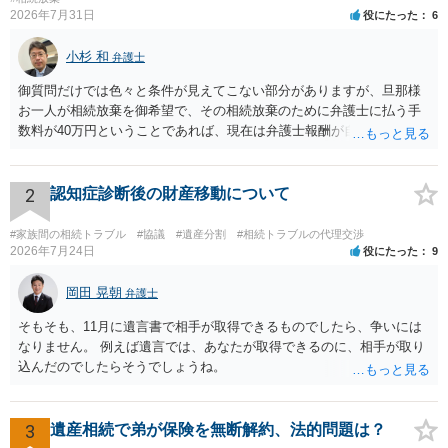
2026年7月31日
役にたった
6
小杉 和
弁護士
御質問だけでは色々と条件が見えてこない部分がありますが、旦那様
お一人が相続放棄を御希望で、その相続放棄のために弁護士に払う手
数料が40万円ということであれば、現在は弁護士報酬が自由化されて
いるとはいえ、相当高額という印象です。私のところではその4分の1
です。 ただ、弁護士に払う手数料とは別に戸籍の用意に一定の実費が
かかることになりますので、その費用も支払うべきものとして頭に置
2
認知症診断後の財産移動について
いておいてください。 話を元に戻して、弁護士に対する手数料です
が、旦那様の収入や財産にもよりますが、法テラスに御連絡なさって
#家族間の相続トラブル
#協議
#遺産分割
#相続トラブルの代理交渉
弁護士との相談を予約して受任してもらうのが一番安上がりでしょ
2026年7月24日
役にたった
9
う。数万円でやってくれるはずです。 ただ、法テラスは予約が取りづ
らい（希望者が多く予約できてもしばらく先になる）ようですので、
岡田 晃朝
弁護士
比較的短い熟慮期間のことを考えると、来週早々すぐにでも御連絡す
そもそも、11月に遺言書で相手が取得できるものでしたら、争いには
る方が良いでしょう。 もし法テラスが御利用になれない、あるいは時
なりません。 例えば遺言では、あなたが取得できるのに、相手が取り
間がない等であれば、相続を取扱分野としている弁護士を適宜探し
込んだのでしたらそうでしょうね。
（WEB等で）、問い合わせてみることです。相続を扱う弁護士でも相
続放棄は比較的安価な手数料でのお仕事になるのであまり前向きに受
けてくれないところもあるようです。 複数の法律事務所に聞いて（相
3
遺産相続で弟が保険を無断解約、法的問題は？
見積もりをとって）、一番安いところでやってもらうことに決めれ