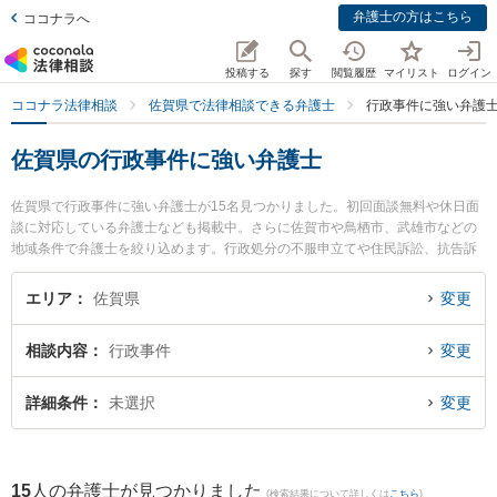
弁護士の方はこちら
ココナラへ
投稿する
探す
閲覧履歴
マイリスト
ログイン
ココナラ法律相談
佐賀県で法律相談できる弁護士
行政事件に強い弁護
佐賀県の行政事件に強い弁護士
佐賀県で行政事件に強い弁護士が15名見つかりました。初回面談無料や休日面
談に対応している弁護士なども掲載中。さらに佐賀市や鳥栖市、武雄市などの
地域条件で弁護士を絞り込めます。行政処分の不服申立てや住民訴訟、抗告訴
訟（処分取り消し等）等の細かな分野での絞り込み検索もでき便利です。特に
ありあけ法律事務所の富永 洋一弁護士や筑紫野基山法律事務所の尾関 大雅弁護
エリア
佐賀県
変更
士、弁護士法人ITS法律事務所 鳥栖事務所の松田 直弁護士のプロフィール情報
や弁護士費用、強みなどが注目されています。『佐賀県で土日や夜間に発生し
相談内容
行政事件
変更
た行政事件のトラブルを今すぐに弁護士に相談したい』『行政事件のトラブル
解決の実績豊富な近くの弁護士を検索したい』『初回相談無料で行政事件を法
律相談できる佐賀県内の弁護士に相談予約したい』などでお困りの相談者さん
詳細条件
未選択
変更
におすすめです。
15
人の弁護士が見つかりました
(検索結果について詳しくは
こちら
)