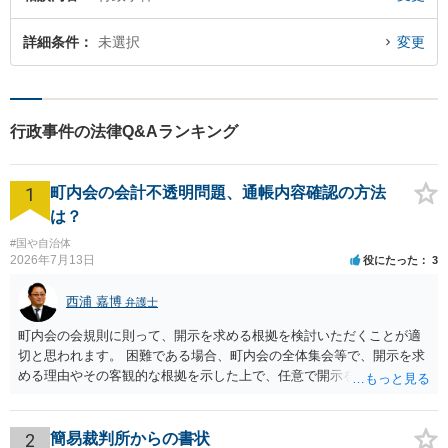
詳細条件
未選択
変更
行政事件の法律Q&Aランキング
1
町内会の会計不透明問題、通帳内容確認の方法
は？
#国や自治体
2026年7月13日
役にたった
3
西浦 嘉博
弁護士
町内会の会規則に則って、開示を求める根拠を検討いただくことが適
切と思われます。 困難である場合、町内会の全体集会等で、開示を求
める理由やその客観的な根拠を示した上で、任意で開示を求めること
が考えられます。 より詳細についてお聞きになりたい場合、最寄りの
法律事務所での相談を検討ください。
2
簡易裁判所からの書状