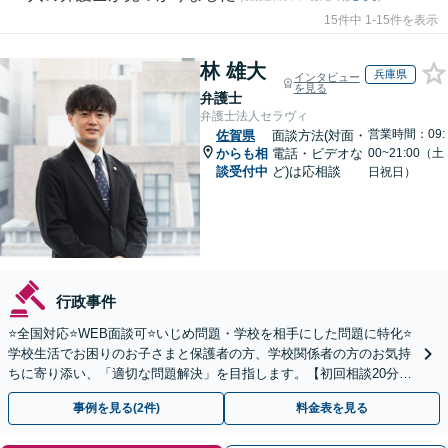
15件中 1-15件を表示
林 雄大
兵庫県
インタビュー
を見る
弁護士
弁護士法人セラヴィ
営業時間：09:
佐賀県
面談方法(対面・
からも相
電話・ビデオな
00~21:00（土
談受付中
ど)は応相談
日祝日）
行政事件
⭐️全国対応⭐️WEB面談可⭐️いじめ問題・学校を相手にした問題に特化⭐️
学校生活でお困りのお子さまと保護者の方、学校関係者の方のお気持
ちに寄り添い、「適切な問題解決」を目指します。【初回相談20分無
料】
事例を見る(2件)
料金表を見る