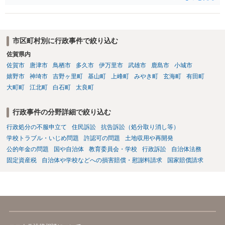
量が大きいです。争う場合は、正式に処分をして貰い対応することに
なるかと思います。その中で、懲戒処分として退学処分を上記事情か
ら出すかどうかです。ご参考にしてください。子供の権利委員会は各
弁護士会にありますので相談するのも良いかと思います。
市区町村別に行政事件で絞り込む
佐賀県内
佐賀市
唐津市
鳥栖市
多久市
伊万里市
武雄市
鹿島市
小城市
嬉野市
神埼市
吉野ヶ里町
基山町
上峰町
みやき町
玄海町
有田町
大町町
江北町
白石町
太良町
行政事件の分野詳細で絞り込む
行政処分の不服申立て
住民訴訟
抗告訴訟（処分取り消し等）
学校トラブル・いじめ問題
許認可の問題
土地収用や再開発
公的年金の問題
国や自治体
教育委員会・学校
行政訴訟
自治体法務
固定資産税
自治体や学校などへの損害賠償・慰謝料請求
国家賠償請求