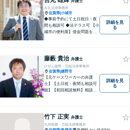
吉丸 雄輝
弁護士
トップで解決。難事件には他
吉丸法律事務所
弁護士と協力も。元調停委
佐賀県
小城市
|
員。
◆事前予約にて土日祝日・夜
詳細を見
間も相談可 ◆法テラス可 【小
る
城市の便利屋】借金問題を中
心に取り組んでおります。
藤藪 貴治
弁護士
ひぜん嬉野・芯鋭法律事務所
佐賀県
嬉野市
|
【元ケースワーカーの弁護
詳細を見
士】【土日祝・夜間も相談可
る
能】【初回相談無料】相談者
さまの声にしっかり耳を傾
け、解決まで丁寧にサポート
します。相続／離婚・男女問
題／交通事故／債務整理／労
竹下 正実
弁護士
働問題など幅広く対応可能で
九州鳥栖・芯鋭法律事務所
す。
佐賀県
鳥栖市
鳥栖駅
から徒歩5分