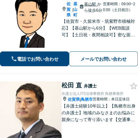
佐
基
基山駅
か
営業時間：09:00~2
賀
山
|
0:00（土日祝日）
ら徒歩6分
県
町
【佐賀市・久留米市・筑紫野市積極対
応】【基山駅から6分】【WEB面談
可】【土日祝・夜間相談可】密な面談
とこまめな連絡を心がけ、きめ細やか
にサポート！依頼者様の想いを汲み取
り、最善を尽くします。「相談者様に
電話でお問い合わせ
メールでお問い合わせ
寄り添い親身に対応」【個室対応／守
秘義務厳守】
松田 直
弁護士
弁護士法人ITS法律事務所 鳥栖事務所
佐賀県
鳥栖市
営業時間：本日定休日
|
【弁護士経験10年以上】【鳥栖市出身
の弁護士】地域のみなさまのお悩みに
親身になって寄り添います【交通事
故】正当な権利を主張して正当な賠償
金を獲得します【離婚・男女問題】慰