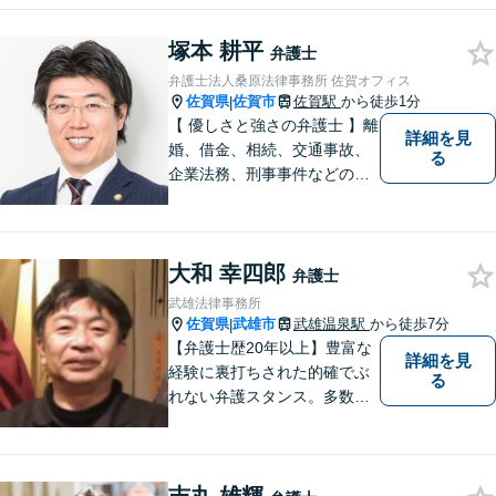
おります
塚本 耕平
弁護士
弁護士法人桑原法律事務所 佐賀オフィス
佐賀県
佐賀市
佐賀駅
から徒歩1分
|
【 優しさと強さの弁護士 】離
詳細を見
婚、借金、相続、交通事故、
る
企業法務、刑事事件などのご
相談を承っております。まず
はお気軽にご相談ください。
チーム体制による迅速で最適
大和 幸四郎
なリーガルサービスを提供い
弁護士
たします。
武雄法律事務所
佐賀県
武雄市
武雄温泉駅
から徒歩7分
|
【弁護士歴20年以上】豊富な
詳細を見
経験に裏打ちされた的確でぶ
る
れない弁護スタンス。多数の
著書・メディア出演あり。
【借金・債務整理】約2000件
の解決実績。【相続遺言】司
法書士などとも連携しワンス