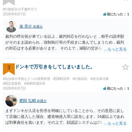
#行政処分の不服申立て
2026年8月7日
役にたった
1
泉 亮介
弁護士
裁判の呼出状が来ている以上，裁判対応を行わないと，相手の請求額
がそのまま認められ，強制執行等の手続きに進んでしまうため，裁判
の対応はする必要があります。 その上で，減額の交渉をしたり，分割
の交渉をしたりした上で，金額や支払方法を決めた上で和解とするこ
ととなるかと思われます。 個別のご相談を希望される場合は，希望す
る弁護士に面談の予約を入れ日程調整の上で面談を行うと良いでしょ
3
ドンキで万引きをしてしまいました。
う。
#自治体や学校などへの損害賠償・慰謝料請求
#行政訴訟
#自治体法務
#固定資産税
#国家賠償請求
2026年8月7日
役にたった
1
肥田 弘昭
弁護士
まずドンキが入店を拒否を明確にしていることから、その意思に反し
て店舗に侵入した場合、建造物侵入罪に該当します。14歳以上であれ
ば刑事責任を負います。その上で、顔認証システムは2年程度で削除さ
れている可能性は高くはありません。発覚した場合の法的リスクが高