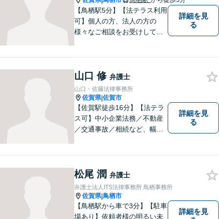
|
【鳥栖駅5分】【法テラス利用
詳細を見
可】個人の方、法人の方の
る
様々なご相談をお受けしてお
ります。依頼者様のお話をし
っかりお聞きし、お気持ちや
ご事情に沿った解決策をご提
山口 修
案いたします。【債務整理・
弁護士
残業代請求については初回面
山口・佐藤法律事務所
談無料】【土日祝・夜間相談
佐賀県
佐賀市
|
可】
【佐賀駅徒歩16分】【法テラ
詳細を見
ス可】中小企業法務／不動産
る
／交通事故／相続など、幅広
いお困りごとに対応！依頼者
様のお気持ちやご事情に寄り
添い、適切な解決へと導きま
す。まずはお気軽にご相談く
松尾 潤
弁護士
ださい。【初回面談無料】
弁護士法人ITS法律事務所 鳥栖事務所
佐賀県
鳥栖市
|
【鳥栖駅から車で3分】【駐車
詳細を見
場あり】依頼者様の明るい未