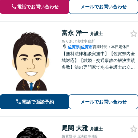
電話でお問い合わせ
メールでお問い合わせ
富永 洋一
弁護士
ありあけ法律事務所
佐賀県
佐賀市
営業時間：本日定休日
|
【無料法律相談実施中】【佐賀県内全
域対応】【離婚・交通事故の解決実績
多数】法の専門家である弁護士の立場
から、依頼者様にとって最も利益とな
ることを第一に考えます。
電話で面談予約
メールでお問い合わせ
尾関 大雅
弁護士
筑紫野基山法律事務所