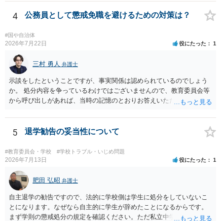
いです。そのドンキにどうしても行かないといけない理由は不明です
が、保護者に町田のドンキに連絡をして許可を貰うのが一番安全かと
4
公務員として懲戒免職を避けるための対策は？
思います。ご参考にしてください。
#国や自治体
2026年7月22日
役にたった
1
三村 勇人
弁護士
示談をしたということですが、事実関係は認められているのでしょう
か。 処分内容を争っているわけではございませんので、教育委員会等
から呼び出しがあれば、当時の記憶のとおりお答えいただくことにな
るかと思います。
5
退学勧告の妥当性について
#教育委員会・学校
#学校トラブル・いじめ問題
2026年7月13日
役にたった
1
肥田 弘昭
弁護士
自主退学の勧告ですので、法的に学校側は学生に処分をしていないこ
とになります。なぜなら自主的に学生が辞めたことになるからです。
まず学則の懲戒処分の規定を確認ください。ただ私立中学ですので裁