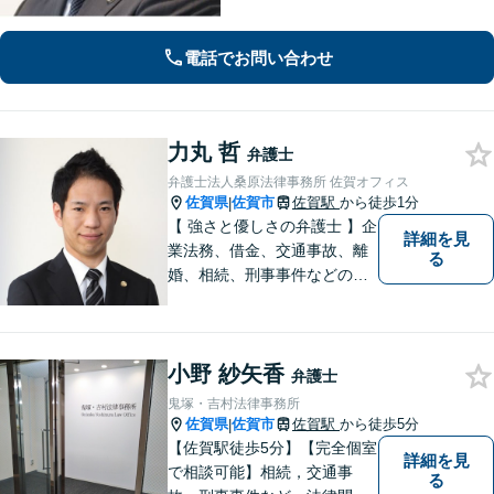
謝料、財産分与、親権など幅広いトラ
ブルに対応【初回のご相談30分無料】
電話でお問い合わせ
力丸 哲
弁護士
弁護士法人桑原法律事務所 佐賀オフィス
佐賀県
佐賀市
佐賀駅
から徒歩1分
|
【 強さと優しさの弁護士 】企
詳細を見
業法務、借金、交通事故、離
る
婚、相続、刑事事件などのご
相談を承っております。まず
はお気軽にご相談ください。
チーム体制による迅速で最適
小野 紗矢香
なリーガルサービスを提供い
弁護士
たします。
鬼塚・吉村法律事務所
佐賀県
佐賀市
佐賀駅
から徒歩5分
|
【佐賀駅徒歩5分】【完全個室
詳細を見
で相談可能】相続，交通事
る