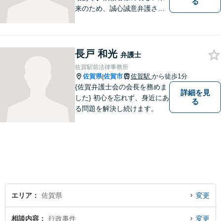
る
来のため、誠心誠意弁護させ
ていただきます。弁護士とし
て、毅然とした対応を行いま
す。インターネット／刑事／
相続など、幅広い困りごとに
長戸 和光
弁護士
対応可能！【完全個室で対
佐賀駅前法律事務所
応】
佐賀県
佐賀市
佐賀駅
から徒歩1分
|
{佐賀弁護士会の会長を務めま
詳細を見
した} 初心を忘れず、身近にあ
る
る問題を解決し続けます。
エリア
佐賀県
変更
相談内容
行政事件
変更