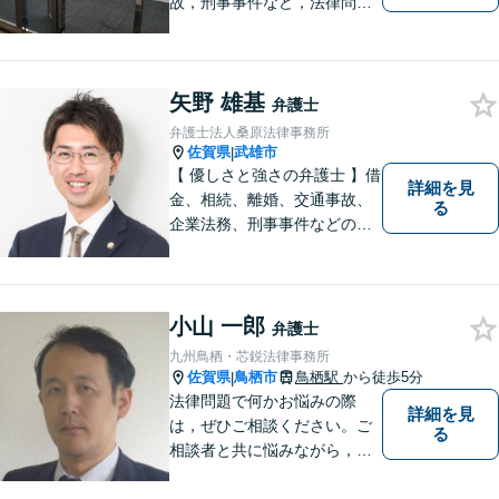
故，刑事事件など，法律問題
でお困りの方は，是非私たち
にご相談下さい。 悩みは私た
ちにお預けいただき，笑顔を
矢野 雄基
お持ち帰りいただけるよう，
弁護士
全力を尽くします。
弁護士法人桑原法律事務所
佐賀県
武雄市
|
【 優しさと強さの弁護士 】借
詳細を見
金、相続、離婚、交通事故、
る
企業法務、刑事事件などのご
相談を承っております。まず
はお気軽にご相談ください。
チーム体制による迅速で最適
なリーガルサービスを提供い
小山 一郎
弁護士
たします。
九州鳥栖・芯鋭法律事務所
佐賀県
鳥栖市
鳥栖駅
から徒歩5分
|
法律問題で何かお悩みの際
詳細を見
は，ぜひご相談ください。ご
る
相談者と共に悩みながら，い
い解決を目指したいと思って