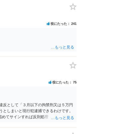
役にたった
241
役にたった
75
違反として「３月以下の拘禁刑又は５万円
うとしまいと現行犯逮捕できるわけです。
認めてサインすれば反則処理（何千円程度
、感謝すべきということです。 警察官の
（信号無視）した」というあなたと同じ考