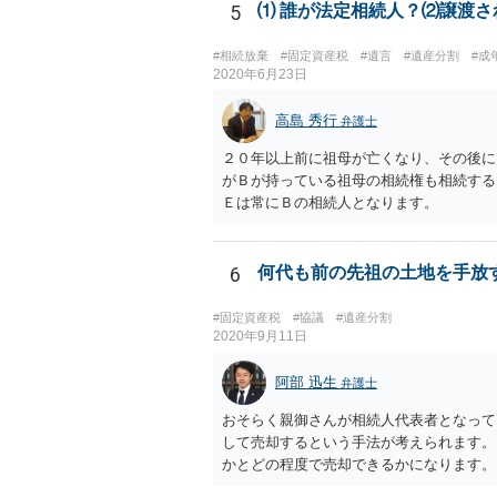
5
⑴ 誰が法定相続人？⑵譲渡
#相続放棄
#固定資産税
#遺言
#遺産分割
#成
2020年6月23日
高島 秀行
弁護士
２０年以上前に祖母が亡くなり、その後に
がＢが持っている祖母の相続権も相続する
Ｅは常にＢの相続人となります。
6
何代も前の先祖の土地を手放
#固定資産税
#協議
#遺産分割
2020年9月11日
阿部 迅生
弁護士
おそらく親御さんが相続人代表者となって
して売却するという手法が考えられます。
かとどの程度で売却できるかになります。
が、放棄できたとしても時間と費用はかか