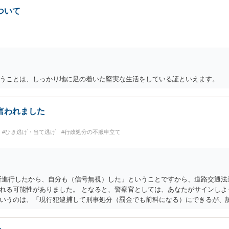
ついて
うことは、しっかり地に足の着いた堅実な生活をしている証といえます。
言われました
#ひき逃げ・当て逃げ
#行政処分の不服申立て
折進行したから、自分も（信号無視）した」ということですから、道路交通法
れる可能性がありました。 となると、警察官としては、あなたがサインしよ
いうのは、「現行犯逮捕して刑事処分（罰金でも前科になる）にできるが、
ませてあげる」という意味です。 あなたはこの警察官を非難するのではなく
方がいい」との発言ですが、実際「前の車が赤で右折進行したから、自分も