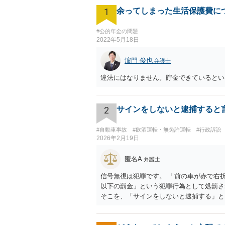
1
余ってしまった生活保護費に
#公的年金の問題
2022年5月18日
濵門 俊也
弁護士
違法にはなりません。貯金できているとい
2
サインをしないと逮捕すると
#自動車事故
#飲酒運転・無免許運転
#行政訴訟
2026年2月19日
匿名A
弁護士
信号無視は犯罪です。 「前の車が赤で右
以下の罰金」という犯罪行為として処罰さ
そこを、「サインをしないと逮捕する」と
の反則金があっても前科にならない）です
「こんな事を言うのだったら免許証返した