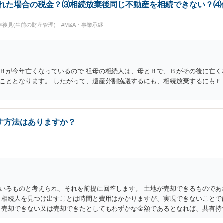
された場合の税金？⑶相続放棄後同じ不動産を相続できない？⑷
年後見(生前の財産管理)
#M&A・事業承継
Ｂが今年亡くなっているので 祖母の相続人は、母とＢで、Ｂがその後に亡く
こととなります。 したがって、遺産分割協議するにも、相続放棄するにもＥ
す方法はありますか？
いるものと考えられ、それを前提に回答します。 土地が売却できるものであ
 相続人を見つけ出すことは時間と費用はかかりますが、実現できないことで
 売却できない又は売却できたとしてもわずかな金額であるとなれば、共有持
るので、固定資産税の金額と比較して費用対効果があるかどうかという検討