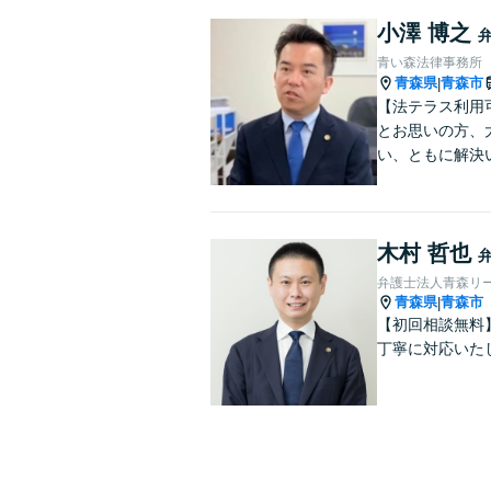
小澤 博之
青い森法律事務所
青森県
青森市
|
【法テラス利用
とお思いの方、
い、ともに解決
木村 哲也
弁護士法人青森リー
青森県
青森市
|
【初回相談無料
丁寧に対応いた