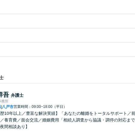
士
祥吾
弁護士
事務所
県
八戸市
営業時間：09:00~18:00（平日）
|
歴10年以上／豊富な解決実績】「あなたの離婚をトータルサポート／
／養育費／面会交流／婚姻費用「相続人調査から協議・調停の対応まで
夜間相談あり】