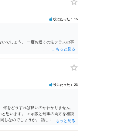
ので、そのような人には是非とも運転免許
そういうことです。 たまたま（あなたにと
赤で右折進行したけど、自分は右折進行を
役にたった
15
いでしょう。 一度お近くの法テラスの事
役にたった
23
、何をどうすれば良いのかわかりません。
と思います。 ＞示談と刑事の両方を相談
同じなのでしょうか。 話してみた感じや
ってみると良いと思います。 複数の弁護士
。