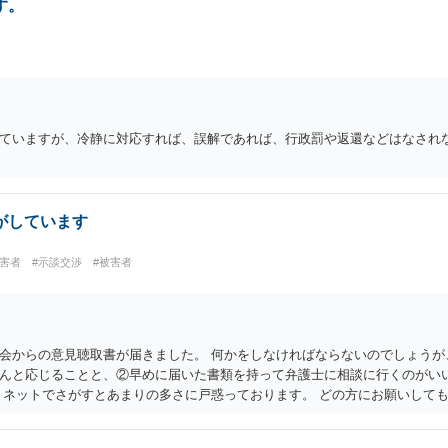
交通ルールを守っている人や歩行者らにとってとても危険なものであり怖い
す。
す。 実際「交通違反を繰り返せば免許停止や取消（強制返納）になる」のは
けに、むしろ今回を苦い薬（良い教訓）として反省し、次回から「前の車は
ドライバーになってほしいと期待しています。
ていますが、冷静に対応すれば、誤解であれば、行政罰や返還などはなされな
がしています
加害者
#示談交渉
#被害者
会からの意見聴取書が届きました。 何かをしなければならないのでしょうが
んと応じることと、②早めに届いた書類を持って弁護士に相談に行くのがいい
 ネットでさがすとあまりの多さに戸惑っております。 どの方にお願いしても
になります。 書類が届いたばかりで不安でしょうから、どこかしら相談に行
し、はじめに相談したところで依頼しなければならないわけではありません