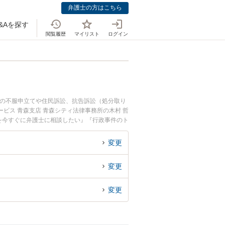
弁護士の方はこちら
&Aを探す
閲覧履歴
マイリスト
ログイン
分の不服申立てや住民訴訟、抗告訴訟（処分取り
ビス 青森支店 青森シティ法律事務所の木村 哲
を今すぐに弁護士に相談したい』『行政事件のト
たい』などでお困りの相談者さんにおすすめで
変更
変更
変更