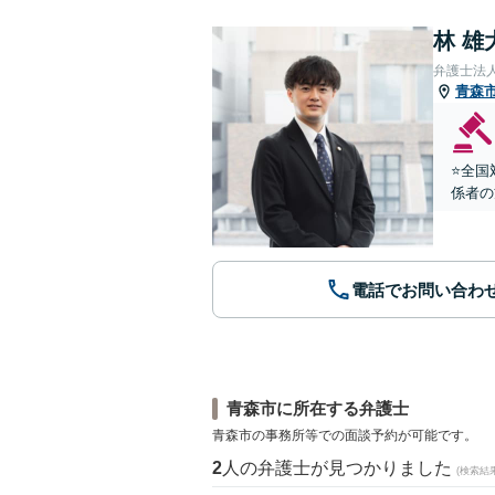
林 雄
弁護士法
青森
⭐️全
係者の
電話でお問い合わ
青森市に所在する弁護士
青森市の事務所等での面談予約が可能です。
2
人の弁護士が見つかりました
(検索結