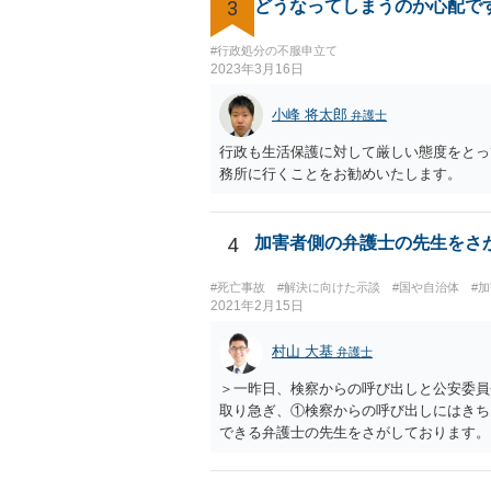
えの人が運転をしている公道は、きちんと
3
どうなってしまうのか心配で
を返納してほしいと思うのが社会の大勢で
って）いい警察官にあたったことをきっか
#行政処分の不服申立て
思いとどまった」と交通ルールを遵守する
2023年3月16日
小峰 将太郎
弁護士
行政も生活保護に対して厳しい態度をとっ
務所に行くことをお勧めいたします。
4
加害者側の弁護士の先生をさ
#死亡事故
#解決に向けた示談
#国や自治体
#
2021年2月15日
村山 大基
弁護士
＞一昨日、検察からの呼び出しと公安委員
取り急ぎ、①検察からの呼び出しにはきち
できる弁護士の先生をさがしております。
説明など、いろいろ考慮して判断すること
に相談されて決められるケースもあります