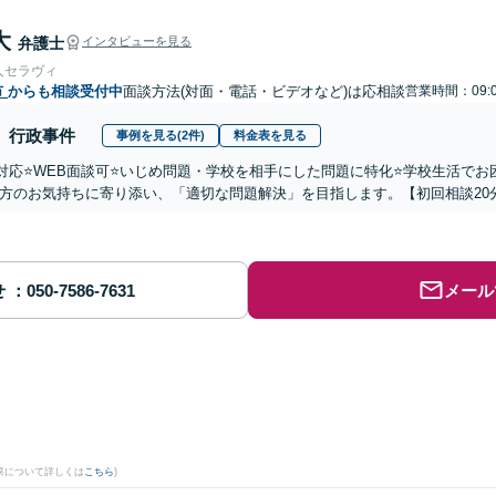
大
弁護士
インタビューを見る
人セラヴィ
市
からも相談受付中
面談方法(対面・電話・ビデオなど)は応相談
営業時間：09:0
行政事件
事例を見る(2件)
料金表を見る
国対応⭐️WEB面談可⭐️いじめ問題・学校を相手にした問題に特化⭐️学校生活
方のお気持ちに寄り添い、「適切な問題解決」を目指します。【初回相談20
せ
メール
果について詳しくは
こちら
)