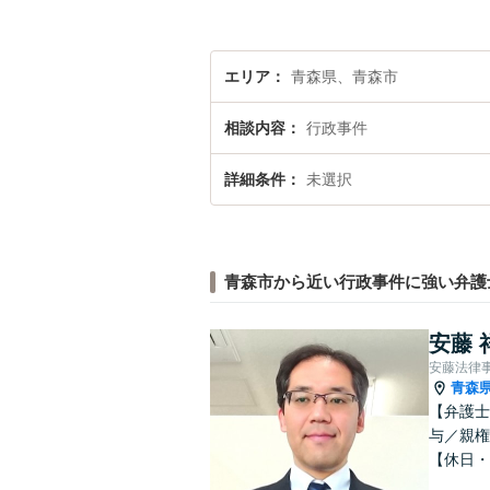
エリア
青森県、青森市
相談内容
行政事件
詳細条件
未選択
青森市から近い行政事件に強い弁護
安藤 
安藤法律
青森
【弁護士
与／親権
【休日・