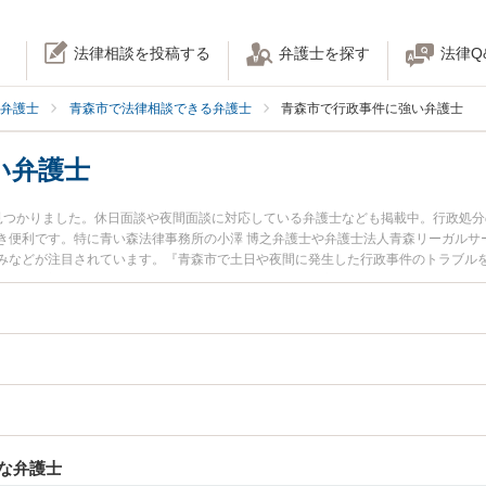
法律相談を投稿する
弁護士を探す
法律Q
弁護士
青森市で法律相談できる弁護士
青森市で行政事件に強い弁護士
い弁護士
見つかりました。休日面談や夜間面談に対応している弁護士なども掲載中。行政処
便利です。特に青い森法律事務所の小澤 博之弁護士や弁護士法人青森リーガルサー
みなどが注目されています。『青森市で土日や夜間に発生した行政事件のトラブル
たい』『初回相談無料で行政事件を法律相談できる青森市内の弁護士に相談予約し
な弁護士