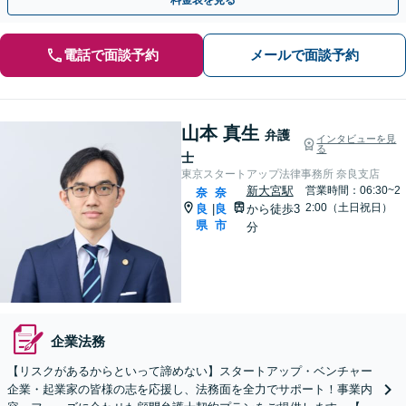
電話で面談予約
メールで面談予約
山本 真生
弁護
インタビューを見
る
士
東京スタートアップ法律事務所 奈良支店
新大宮駅
営業時間：06:30~2
奈
奈
2:00（土日祝日）
良
良
から徒歩3
|
県
市
分
企業法務
【リスクがあるからといって諦めない】スタートアップ・ベンチャー
企業・起業家の皆様の志を応援し、法務面を全力でサポート！事業内