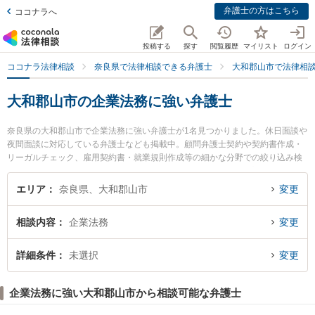
弁護士の方はこちら
ココナラへ
投稿する
探す
閲覧履歴
マイリスト
ログイン
ココナラ法律相談
奈良県で法律相談できる弁護士
大和郡山市で法律相
大和郡山市の企業法務に強い弁護士
奈良県の大和郡山市で企業法務に強い弁護士が1名見つかりました。休日面談や
夜間面談に対応している弁護士なども掲載中。顧問弁護士契約や契約書作成・
リーガルチェック、雇用契約書・就業規則作成等の細かな分野での絞り込み検
索もでき便利です。特にまほら法律事務所の大島 義徳弁護士のプロフィール情
報や弁護士費用、強みなどが注目されています。『大和郡山市で土日や夜間に
エリア
奈良県、大和郡山市
変更
発生した企業法務のトラブルを今すぐに弁護士に相談したい』『企業法務のト
ラブル解決の実績豊富な近くの弁護士を検索したい』『初回相談無料で企業法
相談内容
企業法務
変更
務を法律相談できる大和郡山市内の弁護士に相談予約したい』などでお困りの
相談者さんにおすすめです。
詳細条件
未選択
変更
企業法務に強い大和郡山市から相談可能な弁護士