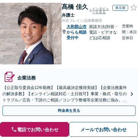
髙橋 佳久
東京都
インタビュ
ーを見る
弁護士
渋谷ブレイン法律事務所
営業時
大和郡山市
面談方法(対面・
からも相談
電話・ビデオな
間：本日
受付中
ど)は応相談
定休日
企業法務
【公正取引委員会12年勤務】【最高裁決定獲得実績】【企業法務案件
の解決多数】【オンライン相談対応・土日祝可】事業・株式・取引の
トラブル／広告・下請のご相談／コンプラ整備等企業法務に強み。株
式の相続／誹謗中傷対策／不動産問題まで幅広く対応！
料金表を見る
電話でお問い合わせ
メールでお問い合わせ