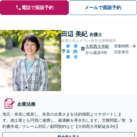
電話で面談予約
メールで面談予約
田辺 美紀
弁護士
弁護士法人ナラハ奈良法律事務所
奈
奈
大和西大寺駅
営業時間：本
良
良
|
日定休日
から徒歩3分
県
市
企業法務
地元・奈良に根差し、奈良の企業さまを法的側面よりサポートしま
す。他士業とも円滑に連携し、最適解を導き出します。労務問題／契
約書作成／クレーム対応／顧問契約など【大和西大寺駅徒歩3分】
料金表を見る