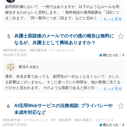
用がかかります。 毅然と拒否して後は裁判するならしてくださいの対
顧問契約書において、一例ではありますが、以下のようなルールを明
応、弁護士に依頼して同様の対応、裁判してきたら、従業員にて粛々
確化するのがよいと思料します。 ・無料相談の適用範囲を「1回につ
と対応のどれかを選択することになります。 以上、ご参考まで。
き〇分まで」「同一案件につき〇回まで」などと定める。 ・無料相談
の範囲を超える継続的な質疑応答やメール対応は原則として受け付け
ず、継続して対応する場合は「個別受任（有料契約）」が必要であ
る。 ・無料相談から個別の事件処理へ移行する場合は、弁護士と従業
5
弁護士面談後のメールでのその後の報告は無料に
員との間で必ず個別の委任契約書を締結し、着手金や報酬等の費用体
なるが、弁護士として興味ありますか？
系を事前に明示する手続を義務付ける。 相談料が無料であっても、法
#顧問弁護士契約
#契約書作成・リーガルチェック
律相談という法的サービスを提供する以上、弁護士は善良な管理者の
2026年7月26日
役にたった
2
注意をもって対応する義務（善管注意義務）を負うものと思料しま
す。したがって、著しく不誠実な対応、放置、あるいは誤った不当な
匿名A
弁護士
回答を繰り返したような場合には、弁護士法上の誠実義務違反や品位
保持違反（弁護士法56条1項）として、弁護士会の懲戒対象となり得る
通常、有名企業であっても、顧問先が一社なくなるくらいで、さした
との理解でよいと考えます。 新たな法律事務所を探す手段について
る影響はございません。 そこに使っていた時間を、他の業務に充てる
は、このウェブサイトで探す方法のほか、弁護士会や法律事務所に直
だけかと思われます。 そのような職業であると割り切ってご相談され
接問い合わせをする方法もあり得ると存じます。
た方が、かえって良い弁護士に巡り会えるのではないかと思います。
相談者様のご意見が反映されることを、お祈りしております。
6
AI活用Webサービスの法務相談: プライバシーや
未成年対応など
#契約書作成・リーガルチェック
#IT・通信業界
#個人事業主・フリーランス
2026年7月18日
役にたった
2