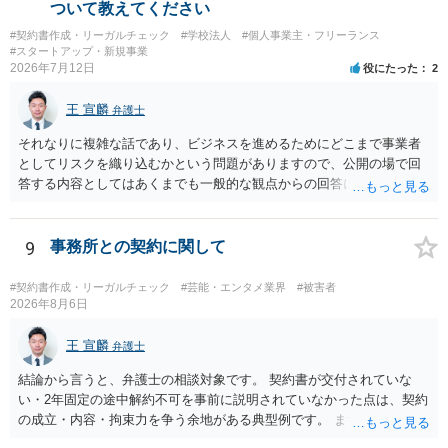
し、公式商品やライセンス商品と誤認させる販売方法であれば、商標
ついて教えてください
権や不正競争防止法上の問題が生じ得ます。家具のデザインに著作権
#契約書作成・リーガルチェック
#学校法人
#個人事業主・フリーランス
が認められる場合は、著作権も別途問題となります。 無料のSNS投稿
#スタートアップ・新規事業
やプレゼントでも、著作権侵害は成立し得ます。商標権については、
2026年7月12日
役にたった
2
有料か無料かよりも、商標として使用しているかが重要です。 また、
日本の商標権は原則として日本国内にのみ効力を持ちます。外国で販
王 宣麟
弁護士
売する場合は、販売国の商標・意匠等を確認する必要があります。 他
の作家の例は、許諾を得ている、権利が消滅している、侵害に当たら
それなりに複雑な話であり、ビジネスを進めるためにどこまで事業者
ない、又は単に権利行使されていないなど、様々な可能性がありま
としてリスクを織り込むかという問題がありますので、公開の場で回
す。他人が販売していることだけでは、適法とは判断できません。
答する内容としてはあくまでも一般的な観点からの回答になります
が、 全体的な方向性でいえば、 ・提供するサービスの中心を「日本語
授業・言語コーチング」と明確に位置付け、サーフィンや農業体験、
工場見学等のアクティビティは、旅行商品ではなく授業に付随した無
9
事務所との契約に関して
償の交流・学習機会として整理すること。 ・宿泊・交通・レンタカー
等の契約主体および支払は常にクライアント本人と事業者の間で完結
#契約書作成・リーガルチェック
#芸能・エンタメ業界
#被害者
させ、日本語講師は予約手続や支払の代理・媒介・取次・窓口を担わ
2026年8月6日
ないこと。 ・利用規約・免責条項では、①講師は旅行業者ではなく運
送・宿泊等のサービス提供者とは独立した立場であること、②参加者
王 宣麟
弁護士
の移動・アクティビティ参加は自己の判断と責任によること、③講師
結論から言うと、弁護士の相談対象です。 契約書が交付されていな
の故意・重大な過失を除く範囲で事故等についての責任を限定するこ
い・2年固定の途中解約不可を事前に説明されていなかった点は、契約
とを明示すること。 この辺りは意識して書類等を作成された方がよろ
の成立・内容・拘束力を争う余地がある典型例です。 まずは、運営と
しいかと思います。 公開の場で個別具体的な内容に従って回答するの
のやり取り、規約のスクショ等の証拠を集めて、弁護士に相談されて
にも限界がありますので、資料などを持参の上、弁護士の相談される