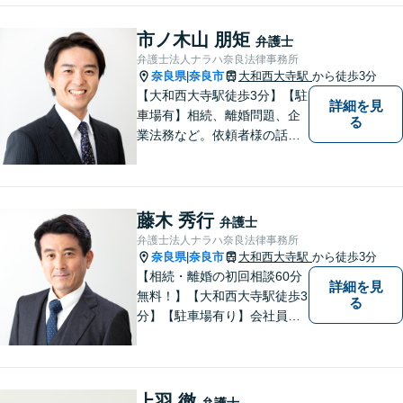
市ノ木山 朋矩
弁護士
弁護士法人ナラハ奈良法律事務所
奈良県
奈良市
大和西大寺駅
から徒歩3分
|
【大和西大寺駅徒歩3分】【駐
詳細を見
車場有】相続、離婚問題、企
る
業法務など。依頼者様の話を
親身になって聞き、最善の方
向性を示す弁護士でありたい
と思っています。「こんなこ
と聞いても良いのかな」など
藤木 秀行
弁護士
と思わず、ぜひ一度ご相談く
弁護士法人ナラハ奈良法律事務所
ださい。【お子様連れ相談
奈良県
奈良市
大和西大寺駅
から徒歩3分
|
可】
【相続・離婚の初回相談60分
詳細を見
無料！】【大和西大寺駅徒歩3
る
分】【駐車場有り】会社員を
経験したことで「普通の人」
の感覚を大切にしています。
少しでも気になることがあり
ましたら、どうぞお気軽にご
上羽 徹
弁護士