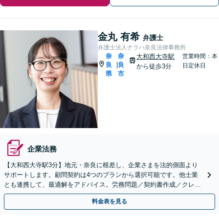
金丸 有希
弁護士
弁護士法人ナラハ奈良法律事務所
奈
奈
大和西大寺駅
営業時間：本
良
良
|
日定休日
から徒歩3分
県
市
企業法務
【大和西大寺駅3分】地元・奈良に根差し、企業さまを法的側面より
サポートします。顧問契約は4つのプランから選択可能です。他士業
とも連携して、最適解をアドバイス。労務問題／契約書作成／クレー
ム対応など【土曜・夜間対応可】
料金表を見る