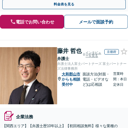
ー・ドラフトなどに対応。
料金表を見る
電話でお問い合わせ
メールで面談予約
藤井 哲也
京都府
インタビュ
ーを見る
弁護士
弁護士法人富士パートナーズ 富士パートナー
ズ法律事務所
営業時
大和郡山市
面談方法(対面・
からも相談
電話・ビデオな
間：本日
受付中
ど)は応相談
定休日
企業法務
【関西エリア】【弁護士歴10年以上】【初回相談無料】様々な業種の