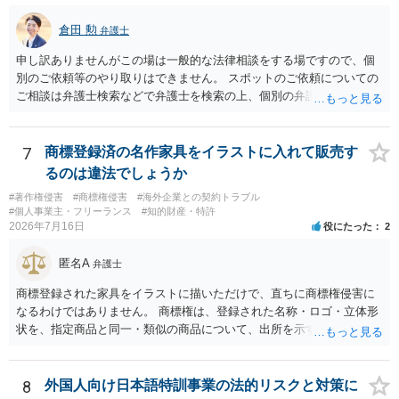
倉田 勲
弁護士
申し訳ありませんがこの場は一般的な法律相談をする場ですので、個
別のご依頼等のやり取りはできません。 スポットのご依頼についての
ご相談は弁護士検索などで弁護士を検索の上、個別の弁護士にご連絡
ください。
7
商標登録済の名作家具をイラストに入れて販売す
るのは違法でしょうか
#著作権侵害
#商標権侵害
#海外企業との契約トラブル
#個人事業主・フリーランス
#知的財産・特許
2026年7月16日
役にたった
2
匿名A
弁護士
商標登録された家具をイラストに描いただけで、直ちに商標権侵害に
なるわけではありません。 商標権は、登録された名称・ロゴ・立体形
状を、指定商品と同一・類似の商品について、出所を示す表示として
使用した場合に問題となります。したがって、家具を作品の題材とし
て描くにとどまる場合は、通常、商標権侵害にはなりにくいと考えら
れます。 ただし、家具名や特徴的な形状を商品名・広告に大きく表示
8
外国人向け日本語特訓事業の法的リスクと対策に