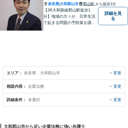
奈良県
大和郡山市
郡山駅
から徒歩1分
|
【JR大和路線郡山駅徒歩1
詳細を見
分】地域の方々が、日常生活
る
で起きる問題の予防策を講じ
たい時や、既に問題を抱えて
何から手を付けてよいか分か
らない時に、まず相談できる
身近な弁護士を目指していま
す。
エリア
奈良県、大和郡山市
変更
相談内容
企業法務
変更
詳細条件
未選択
変更
大和郡山市から近い企業法務に強い弁護士