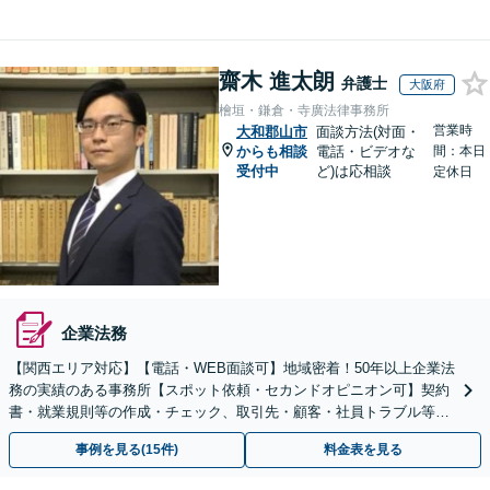
齋木 進太朗
弁護士
大阪府
檜垣・鎌倉・寺廣法律事務所
営業時
大和郡山市
面談方法(対面・
からも相談
電話・ビデオな
間：本日
受付中
ど)は応相談
定休日
企業法務
【関西エリア対応】【電話・WEB面談可】地域密着！50年以上企業法
務の実績のある事務所【スポット依頼・セカンドオピニオン可】契約
書・就業規則等の作成・チェック、取引先・顧客・社員トラブル等、
お気軽にご相談ください【事前予約で休日・夜間対応】
事例を見る(15件)
料金表を見る