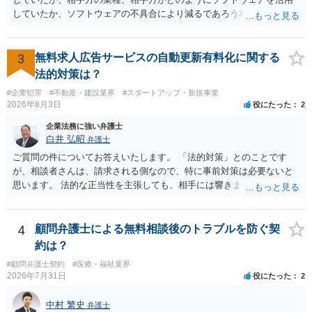
していたか、ソフトウェアの不具合により減るであろう相手方の将来
の収入がどの程度得られる見込みであったか等、精査する必要があり
ます。 すでに王先生からも回答されている通り、最寄りの弁護士に相
談されることをお勧めします。
3
無料求人広告サービスの自動更新有料化に関する
法的対策は？
#企業犯罪
#不動産・建設業界
#スタートアップ・新規事業
2026年8月3日
役にたった
2
企業法務に強い弁護士
白井 弘昭
弁護士
ご質問の件についてお答えいたします。 「法的対策」とのことです
が、相談者さんは、請求される側なので、特に事前対策は必要ないと
思います。 法的な正当性を主張しても、相手には響きません。そもそ
も、法的正当性が薄いことは相手も分かっていますので。 相手方が法
的手段として裁判（おそらく少額訴訟）をするかどうかの問題ですの
で、訴訟を提起してきたら粛々と対応することになります。 少額訴訟
4
顧問弁護士による無料相談後のトラブルを防ぐ契
は、１人（１社）年間１０回までしかできないので、こちらが毅然と
約は？
支払いを拒否すれば、少額訴訟を提起する可能性は、低いものと思わ
#顧問弁護士契約
#医療・福祉業界
れます。 ただ、裁判を東京などの遠隔地で起こされますと、対応する
2026年7月31日
役にたった
2
だけで費用がかかりますので、難しいところです。 当事者での対応で
すと、押し負けて支払うかもと考えますので、弁護士に依頼するなど
中村 繁史
弁護士
して対応をすれば、より裁判をしてくる可能性は減りますが、当然費