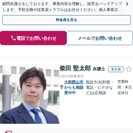
顧問弁護士をしております。事業内容を理解し、経営をバックアップ
します。予防法務や従業員トラブルはお任せください。個人事業主か
らのご相談も可【休日・夜間相談可】
料金表を見る
電話でお問い合わせ
メールでお問い合わせ
柴田 堅太郎
弁護士
東京都
LBX法律事務所
営業時
大和郡山市
面談方法(対面・
からも相談
電話・ビデオな
間：本日
受付中
ど)は応相談
定休日