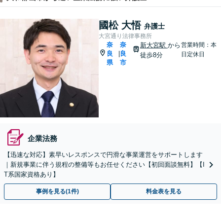
國松 大悟
弁護士
大宮通り法律事務所
奈
奈
新大宮駅
から
営業時間：本
良
良
|
日定休日
徒歩8分
県
市
企業法務
【迅速な対応】素早いレスポンスで円滑な事業運営をサポートします
｜新規事業に伴う規程の整備等もお任せください【初回面談無料】【I
T系国家資格あり】
事例を見る(1件)
料金表を見る