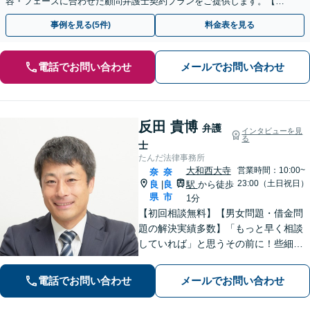
容・フェーズに合わせた顧問弁護士契約プランをご提供します。【顧
問契約／企業法務】
事例を見る(5件)
料金表を見る
電話でお問い合わせ
メールでお問い合わせ
反田 貴博
弁護
インタビューを見
る
士
たんだ法律事務所
大和西大寺
営業時間：10:00~
奈
奈
23:00（土日祝日）
良
良
駅
から徒歩
|
県
市
1分
【初回相談無料】【男女問題・借金問
題の解決実績多数】「もっと早く相談
していれば」と思うその前に！些細な
ことでもまずはご相談ください。依頼
者さまと密に連絡を取り、納得できる
電話でお問い合わせ
メールでお問い合わせ
解決を目指します【大和西大寺駅1分】
【休日・夜間対応可】