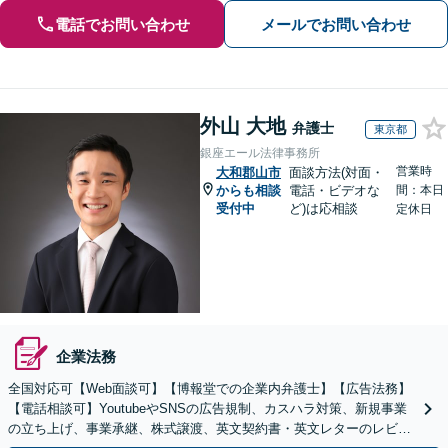
電話でお問い合わせ
メールでお問い合わせ
外山 大地
弁護士
東京都
銀座エール法律事務所
営業時
大和郡山市
面談方法(対面・
からも相談
電話・ビデオな
間：本日
受付中
ど)は応相談
定休日
企業法務
全国対応可【Web面談可】【博報堂での企業内弁護士】【広告法務】
【電話相談可】YoutubeやSNSの広告規制、カスハラ対策、新規事業
の立ち上げ、事業承継、株式譲渡、英文契約書・英文レターのレビュ