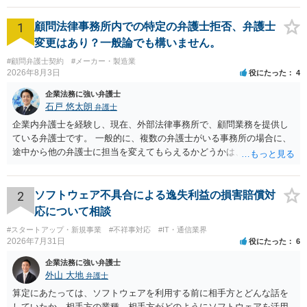
1
顧問法律事務所内での特定の弁護士拒否、弁護士
変更はあり？一般論でも構いません。
#顧問弁護士契約
#メーカー・製造業
2026年8月3日
役にたった
4
企業法務に強い弁護士
石戸 悠太朗
弁護士
企業内弁護士を経験し、現在、外部法律事務所で、顧問業務を提供し
ている弁護士です。 一般的に、複数の弁護士がいる事務所の場合に、
途中から他の弁護士に担当を変えてもらえるかどうかは、当該事務所
の代表の判断に委ねられています。 もっとも、代表としても、依頼者
が不満を抱いている弁護士を担当にすることは望ましくないため、別
の弁護士に変更するのが通常でしょう。それでも、担当弁護士を変え
2
ソフトウェア不具合による逸失利益の損害賠償対
てくれない場合は、他の弁護士の担当案件が一般で担当を変えられな
応について相談
いなどの事情があるかと思います。 担当弁護士が変わらず、仕事内容
#スタートアップ・新規事業
#不祥事対応
#IT・通信業界
も改善されない場合には、決済権限を持つ上司に相談し、顧問契約自
2026年7月31日
役にたった
6
体を見直すのが一番かと思います。
企業法務に強い弁護士
外山 大地
弁護士
算定にあたっては、ソフトウェアを利用する前に相手方とどんな話を
していたか、相手方の業種、相手方がどのようにソフトウェアを活用