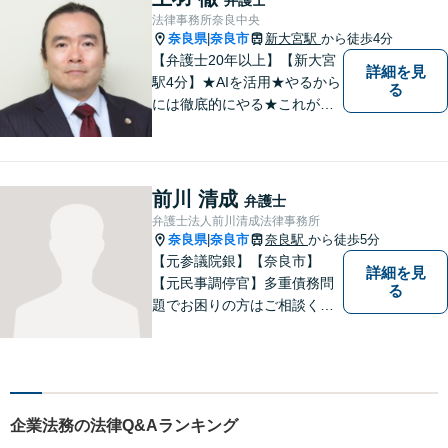
相談ください。【お子様連れ
法律事務所奈良中央
相談可】
奈良県
奈良市
新大宮駅
から徒歩4分
|
【弁護士20年以上】【新大宮
詳細を見
駅4分】★AIを活用★やるから
る
には徹底的にやる★これが私
のスタイルです。ご相談者に
とって少しでもプラスになる
のであれば、どのような努力
も惜しみません！「不安を安
前川 清成
弁護士
心に」丁寧にサポートしま
弁護士法人前川清成法律事務所
す。お気軽にご相談ください
奈良県
奈良市
奈良駅
から徒歩5分
|
【元参議院銀】【奈良市】
詳細を見
【元民事調停官】多重債務問
る
題でお困りの方はご相談くだ
さい。その他、一般民事事件
も対応しております。奈良市
大宮町でお困りの方がいまし
たら、一度ご相談ください。
企業法務の法律Q&Aランキング