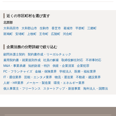
みてはいかがでしょうか。 また同時並行で（もしまだされていないの
ことをお勧めします。
であれば）書面で退所意思の明確化はしておくべきだと考えます。
近くの市区町村を選び直す
北西部
大和高田市
大和郡山市
生駒市
香芝市
葛城市
平群町
三郷町
斑鳩町
安堵町
上牧町
王寺町
広陵町
河合町
企業法務の分野詳細で絞り込む
顧問弁護士契約
契約書作成・リーガルチェック
雇用契約書・就業規則作成
社員の解雇
取締役解任対応
不祥事対応
M&A・事業承継
知的財産・特許
倒産・企業清算
企業犯罪
FC・フランチャイズ
金融・保険業界
学校法人
医療・福祉業界
IT・通信業界
芸能・エンタメ業界
物流・運送業
不動産・建設業界
人材・HR業界
メーカー・製造業
環境・エネルギー業界
個人事業主・フリーランス
スタートアップ・新規事業
海外法人・国際法