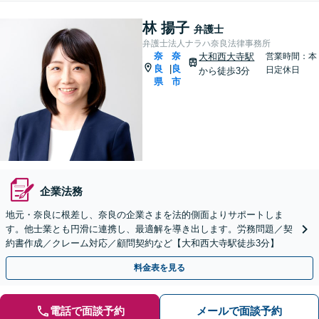
林 揚子
弁護士
弁護士法人ナラハ奈良法律事務所
奈
奈
大和西大寺駅
営業時間：本
良
良
|
日定休日
から徒歩3分
県
市
企業法務
地元・奈良に根差し、奈良の企業さまを法的側面よりサポートしま
す。他士業とも円滑に連携し、最適解を導き出します。労務問題／契
約書作成／クレーム対応／顧問契約など【大和西大寺駅徒歩3分】
料金表を見る
電話で面談予約
メールで面談予約