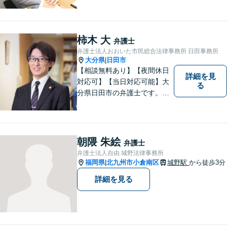
を」をモットーに弁護活動を
行なっております。ご依頼者
さまが前向きに人生を歩んで
いけるよう、全力でサポート
柿木 大
弁護士
します。お気軽にご相談くだ
弁護士法人おおいた市民総合法律事務所 日田事務所
さい【休日面談可】【完全個
大分県
日田市
|
室】
【相談無料あり】【夜間休日
詳細を見
対応可】【当日対応可能】大
る
分県日田市の弁護士です。離
婚・不動産・建築問題に注力
しています。是非一度ご相談
ください。
朝隈 朱絵
弁護士
弁護士法人自由 城野法律事務所
福岡県
北九州市小倉南区
城野駅
から徒歩3分
|
詳細を見る