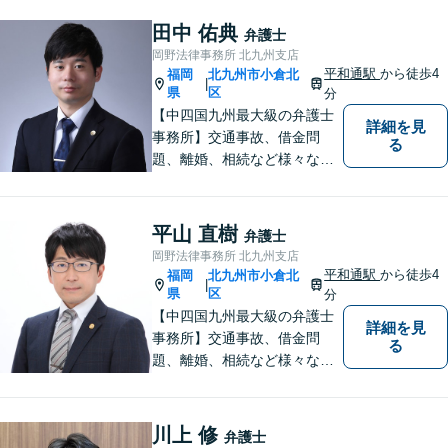
田中 佑典
弁護士
岡野法律事務所 北九州支店
平和通駅
から徒歩4
福岡
北九州市小倉北
|
県
区
分
【中四国九州最大級の弁護士
詳細を見
事務所】交通事故、借金問
る
題、離婚、相続など様々な問
題について、「何度でも無
料」の相談を行っています！
まずはお気軽にご相談くださ
平山 直樹
弁護士
い！
岡野法律事務所 北九州支店
平和通駅
から徒歩4
福岡
北九州市小倉北
|
県
区
分
【中四国九州最大級の弁護士
詳細を見
事務所】交通事故、借金問
る
題、離婚、相続など様々な問
題について、「何度でも無
料」の相談を行っています！
まずはお気軽にご相談くださ
川上 修
弁護士
い！