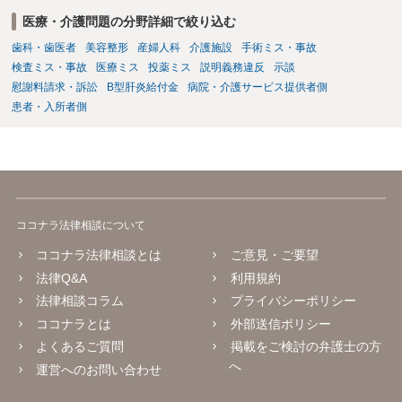
医療・介護問題の分野詳細で絞り込む
歯科・歯医者
美容整形
産婦人科
介護施設
手術ミス・事故
検査ミス・事故
医療ミス
投薬ミス
説明義務違反
示談
慰謝料請求・訴訟
B型肝炎給付金
病院・介護サービス提供者側
患者・入所者側
ココナラ法律相談について
ココナラ法律相談とは
ご意見・ご要望
法律Q&A
利用規約
法律相談コラム
プライバシーポリシー
ココナラとは
外部送信ポリシー
よくあるご質問
掲載をご検討の弁護士の方
へ
運営へのお問い合わせ