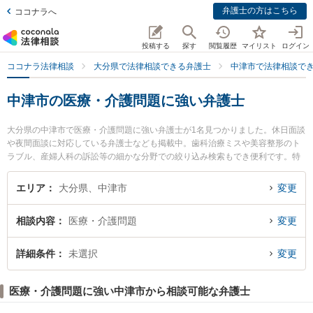
弁護士の方はこちら
ココナラへ
投稿する
探す
閲覧履歴
マイリスト
ログイン
ココナラ法律相談
大分県で法律相談できる弁護士
中津市で法律相談で
中津市の医療・介護問題に強い弁護士
大分県の中津市で医療・介護問題に強い弁護士が1名見つかりました。休日面談
や夜間面談に対応している弁護士なども掲載中。歯科治療ミスや美容整形のト
ラブル、産婦人科の訴訟等の細かな分野での絞り込み検索もでき便利です。特
に神本法律事務所の神本 博雅弁護士のプロフィール情報や弁護士費用、強みな
どが注目されています。『中津市で土日や夜間に発生した医療・介護問題のト
エリア
大分県、中津市
変更
ラブルを今すぐに弁護士に相談したい』『医療・介護問題のトラブル解決の実
績豊富な近くの弁護士を検索したい』『初回相談無料で医療・介護問題を法律
相談内容
医療・介護問題
変更
相談できる中津市内の弁護士に相談予約したい』などでお困りの相談者さんに
おすすめです。
詳細条件
未選択
変更
医療・介護問題に強い中津市から相談可能な弁護士