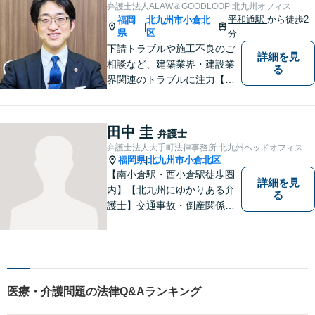
弁護士法人ALAW＆GOODLOOP 北九州オフィス
平和通駅
から徒歩2
福岡
北九州市小倉北
|
県
区
分
下請トラブルや施工不良のご
詳細を見
相談など、建築業界・建設業
る
界関連のトラブルに注力【企
業法務も多くの実績あり】不
祥事対応、顧問契約など企業
のご相談はお任せください
田中 圭
弁護士
【夜間・休日対応可】M&A、
弁護士法人大手町法律事務所 北九州ヘッドオフィス
株式発行も対応【小倉駅3分】
福岡県
北九州市小倉北区
|
【南小倉駅・西小倉駅徒歩圏
詳細を見
内】【北九州にゆかりある弁
る
護士】交通事故・倒産関係・
刑事事件分野などに強みを持
つ弁護士。「信頼のソリュー
ション」をモットーに問題の
本質把握から解決に至るまで
懇切丁寧に対応します！【宅
医療・介護問題の法律Q&Aランキング
建士資格あり】