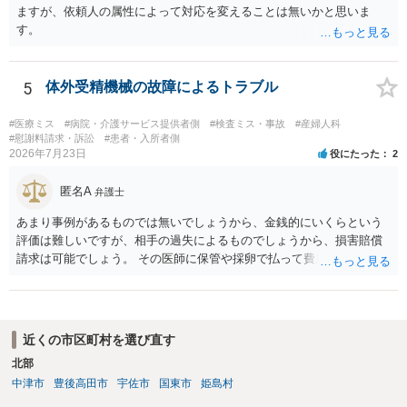
万全の体制で申立てに臨んだ方がよいと思われます。
ますが、依頼人の属性によって対応を変えることは無いかと思いま
す。
5
体外受精機械の故障によるトラブル
#医療ミス
#病院・介護サービス提供者側
#検査ミス・事故
#産婦人科
#慰謝料請求・訴訟
#患者・入所者側
2026年7月23日
役にたった
2
匿名A
弁護士
あまり事例があるものでは無いでしょうから、金銭的にいくらという
評価は難しいですが、相手の過失によるものでしょうから、損害賠償
請求は可能でしょう。 その医師に保管や採卵で払って費用の返金＋α
（ここがいくらになるか、相場はわかりませんが）の請求になるかと
思います。
近くの市区町村を選び直す
北部
中津市
豊後高田市
宇佐市
国東市
姫島村