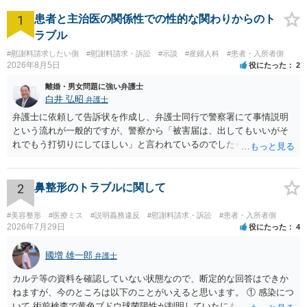
1
患者と主治医の関係性での性的な関わりからのト
ラブル
#慰謝料請求したい側
#慰謝料請求・訴訟
#示談
#産婦人科
#患者・入所者側
2026年8月5日
役にたった
2
離婚・男女問題に強い弁護士
白井 弘昭
弁護士
弁護士に依頼して告訴状を作成し、弁護士同行で警察署にて事情説明
という流れが一般的ですが、警察から「被害届は、出してもいいがそ
れでもう打切りにしてほしい」と言われているのでしたら、あまり結
論は変わらないかもしれないですね。 所轄の警察を飛び越えて、直接
検察庁に訴えるのもありかもしれないですが、実際に捜査をするの
は、結局所轄だと思われますので、やはり結論は変わらないかもしれ
2
鼻整形のトラブルに関して
ないです。 一度、最寄りの「刑事に強い」とうたっている弁護士に相
談してみてはいかがでしょうか。 以上、ご参考まで。
#美容整形
#医療ミス
#説明義務違反
#慰謝料請求・訴訟
#患者・入所者側
2026年7月29日
役にたった
4
國増 雄一郎
弁護士
カルテ等の資料を確認していない状態なので、断定的な回答はできか
ねますが、今のところは以下のことがいえると思います。 ① 感染につ
いて 術前検査で黄色ブドウ球菌陽性が判明していたにもかかわらず、