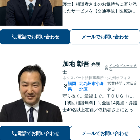
護士】相談者さまのお気持ちに寄り添
ったサービスを【交通事故】医療調査
を徹底的に行い、然るべき補償を受け
られるようサポートします【相続】事
実調査と判例をリサーチし、不公平感
電話でお問い合わせ
メールでお問い合わせ
のない相続を実現【WEB面談】
加地 彰吾
弁護
インタビューを見
る
士
ネクスパート法律事務所 北九州オフィス
福岡
北九州市小倉
営業時間：本日定
|
県
北区
休日
守り抜く。最後まで。ＴＯＵＧＨに。
【初回相談無料】＼全国14拠点・弁護
士40名以上在籍／依頼者さまにとって
有利な解決になるよう、最後まで諦め
ずに闘います！借金問題/離婚・男女問
題/相続/交通事故/刑事事件など、ご相
電話でお問い合わせ
メールでお問い合わせ
談ください【夜間・休日対応】