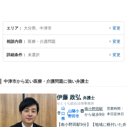
エリア
大分県、中津市
変更
相談内容
医療・介護問題
変更
詳細条件
未選択
変更
中津市から近い医療・介護問題に強い弁護士
伊藤 政弘
弁護士
せとうち総合法律事務所
山
南小野田駅
営業時間：
山陽小
口
|
本日定休日
から徒歩9分
野田市
県
【南小野田駅9分】【地域に根付いた弁