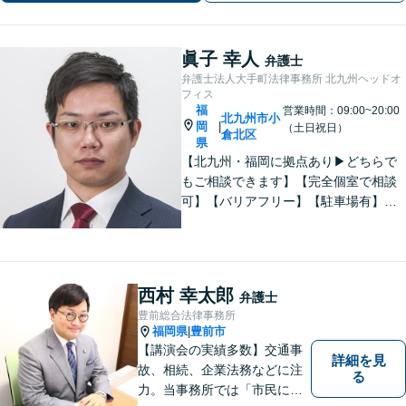
眞子 幸人
弁護士
弁護士法人大手町法律事務所 北九州ヘッドオ
フィス
福
営業時間：09:00~20:00
北九州市小
岡
|
（土日祝日）
倉北区
県
【北九州・福岡に拠点あり▶どちらで
もご相談できます】【完全個室で相談
可】【バリアフリー】【駐車場有】法
律問題は様々な角度から問題をとらえ
る必要があります。これまでの経験を
活かした総合力で課題解決をサポート
します。お悩みの方はご相談くださ
西村 幸太郎
弁護士
い。
豊前総合法律事務所
福岡県
豊前市
|
【講演会の実績多数】交通事
詳細を見
故、相続、企業法務などに注
る
力。当事務所では「市民に力