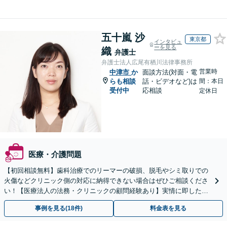
五十嵐 沙
東京都
インタビュ
ーを見る
織
弁護士
弁護士法人広尾有栖川法律事務所
営業時
中津市
か
面談方法(対面・電
らも相談
話・ビデオなど)は
間：本日
受付中
応相談
定休日
医療・介護問題
【初回相談無料】歯科治療でのリーマーの破損、脱毛やシミ取りでの
火傷などクリニック側の対応に納得できない場合はぜひご相談くださ
い！【医療法人の法務・クリニックの顧問経験あり】実情に即したア
ドバイスで、納得のできるトラブルの解決を目指します。
事例を見る(18件)
料金表を見る