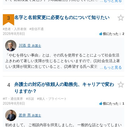
予防的抗菌処置を行わずに手術を施行したことについて、当時の標準
的な医療水準に照らして相当でないと判断された場合には、相手方の
過失が認められる可能性があります。 当時の標準的な医療水準につい
3
名字と名前変更に必要なものについて知りたい
ては、リサーチの必要性があると思います。 ② 肋軟骨採取について
仮に左右でリスクが著しくことなるという事実が立証できるのであれ
#患者・入所者側
#音信不通
ば、それに関する説明や選択の機会が与えられなかったことは、説明
2026年8月8日
役にたった
2
義務違反にあたり、慰謝料が請求できる可能性があります。 ③ 鼻孔縁
挙上について 施術内容に「鼻孔緑挙上」が含まれる合意がある事実
川添 圭
弁護士
と、それを相手方が勝手に取りやめた事実を立証できれば、債務不履
「やむを得ない事由」とは、その氏を使用することによって社会生活
行責任を追及できる可能性があります。 また術中の変更可能性に関す
上きわめて著しい支障が生じることをいいますので、(1)社会生活上著
る事前の説明がなされていないのであれば、説明義務違反にあたり、
しい支障が現実に生じていること、(2)希望する氏へ変更できればその
これについても損害賠償請求できる可能性があります。 詳しくは、術
支障が解消できる（解消される）ことを、具体的な資料をもって説明
前説明書や同意書の内容を精査する必要があります。 なお、請求書に
できるかどうかがポイントです。 記録中に現れた一切の事情が判断対
鼻孔緑挙上が実施内容として記載されている事実は、施術内容に鼻孔
象ですので、上記(1)と(2)を説明できる資料は全て（ただし理路整然
4
弁護士の対応が依頼人の勤務先、キャリアで変わ
緑挙上が含まれる合意がある事実を推認させる事実になると思われま
に）提出することが必要になります。「フラッシュバック」とのこと
す。 ④当初の手術費用の返金や、他院での修正手術費用についても補
りますか？
なので、例えば、医学上確立されているPTSDの診断基準に合致した説
償を求めることが可能かについて 上記①〜③で記載された相手方の過
#IT・通信業界
#示談
#個人・プライベート
明とそれに沿う資料の提出が必要になってくるように思います。 精神
失又は債務不履行（他に過失又は債務不履行がある場合はそれも含
2026年8月8日
役にたった
1
的・心理的な理由の氏変更は様々な意味でハードルがかなり高く、弁
む）が認定され、それらと損害（当初の手術費用や他院での修正手術
護士へ依頼しても苦労することが強く予想されるところです。、もし
費用）との間に相当因果関係が認められる場合は、補償を求めること
若井 亮
弁護士
本人申立てをお考えであれば、医学知識はもちろん法律知識も要求さ
は可能です。 以上です。 何かあればご連絡ください。
れますので、性急な申立てをせず、知識と資料をしっかりと揃えて、
初めまして。 ご相談内容を拝見しました。 一般的な話となってしまい