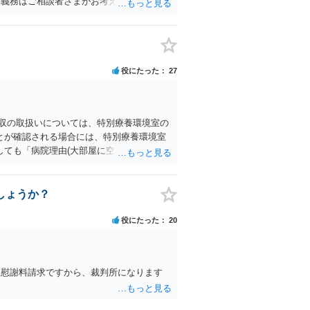
養義務はご相談者さまがお考えのほど強いも
せん。 また、親に対する扶養義務は配偶
扶養義務の順位を下げる一つの理由になり
役にたった
27
徴収の取扱いについては、特別療養環境室の
とが確認される場合には、特別療養環境室
ても「病院理由(大部屋に空きがない等)で
いに同意しないのであれば、他院を受診す
されていないですし、違法であることも示
ば言い方を変えて「緊急手術をおすすめし
しょうか？
１万８７００円の個室であれば対応できま
術が望ましい状況における病院側の説明と
役にたった
20
が分かれると思います。それに加えて、そ
明を受けて同意した以上、病院側からは同意
たのご家族がその大学病院を受診せざるを
、慰謝料請求ですから、裁判所になります