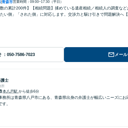
県
青森市
営業時間：09:00~17:30（平日）
|
数の累計200件】【相続問題】揉めている遺産相続／相続人の調査な
たい側」「された側」に対応します。交渉力と駆け引きで問題解決へ【
せ
メール
弁護士
務所
本八戸駅
から徒歩6分
事務所は青森県八戸市にある、青森県出身の弁護士が幅広いニーズにお
です。