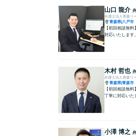
山口 龍介
弁護士法人青森リ
青森県
八戸市
|
【初回相談無料
対応いたします
木村 哲也
弁護士法人青森リー
青森県
青森市
|
【初回相談無料
丁寧に対応いた
小澤 博之