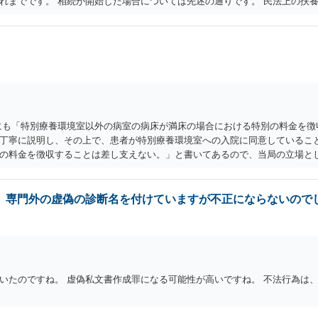
れまでです。 相続が開始した場合については先述の通りです。 民法上の扶
範囲で認められるものです。 親の介護は子供がみるという民法の条文はありま
です。 生まれてすぐ両親が離婚し、その後会っていなかったという事情も、
の6にも「特別療養環境室以外の病室の病床が満床の場合における特別の料金を
丁寧に説明し、その上で、患者が特別療養環境室への入院に同意しているこ
の料金を徴収することは差し支えない。」と書いてあるので、当局の立場とし
は言っていません。 「入院の必要があるにもかかわらず、特別の料金の支払
不適切と思われる事例」と言及されているだけで「不適切である」と断定も
いのであれば他院を受診するように」という表現が不適切なだけで、たとえ
。専門外の虚偽の診断名を付けていますが不正にならないので
大部屋を希望される場合は本日の緊急手術には応じられません。１日当たり
もあるかと存じます。 ご記載いただいた事実関係を拝見するかぎり、緊急手
況においてどこまで説明すれば「懇切丁寧」と言えるのかについても考え方
いこと(下級行政機関に対する拘束力しかありません)を考えれば、一応の説
ることを奇貨として不当に支払を拒んでいると見られて、今後あなたやあな
いたのですね。 虚偽私文書作成罪になる可能性が高いですね。 不法行為は
る可能性は否定できないように思われます。