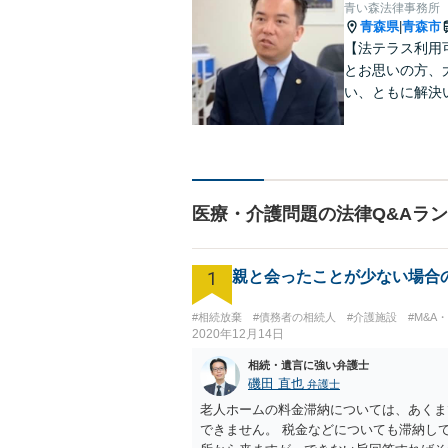
青い森法律事務所
青森県
青森市
|
【法テラス利用
とお思いの方、
い、ともに解決
医療・介護問題の法律Q&Aラ
1
親と会ったことが少ない場合
#相続放棄
#債務者の相続人
#介護施設
#M&A
2020年12月14日
相続・遺言に強い弁護士
磯田 直也
弁護士
老人ホームの料金滞納については、あくま
できません。 税金などについても滞納し