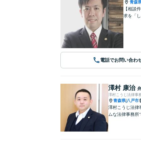
青森
【相談件
求を「し
電話でお問い合わ
澤村 康治
澤村こうじ法律事
青森県
八戸市
|
澤村こうじ法律
ムな法律事務所