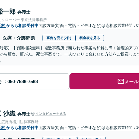
裕一郎
弁護士
人クローバー 東京法律事務所
所村
からも相談受付中
面談方法(対面・電話・ビデオなど)は応相談
営業時間：09
医療・介護問題
事例を見る(2件)
料金表を見る
対応】【初回相談無料】複数事務所で断られた事案も和解に導く論理的アプ
から肝炎、肝がん、死亡事案まで、一人ひとりに合わせた方法をご提案しま
。
せ
メール
 沙織
弁護士
インタビューを見る
人広尾有栖川法律事務所
所村
からも相談受付中
面談方法(対面・電話・ビデオなど)は応相談
営業時間：10