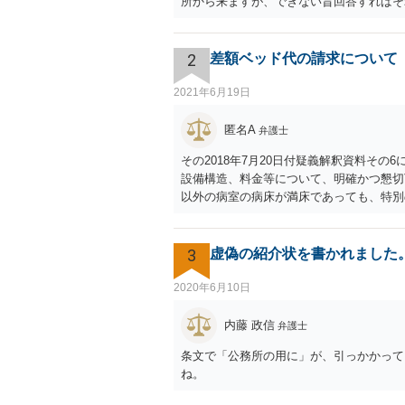
所から来ますが、できない旨回答すればそ
のではありません。 あくまでも、余力の
者や子に対する扶養義務に比べて弱いもの
ます。
2
差額ベッド代の請求について
2021年6月19日
匿名A
弁護士
その2018年7月20日付疑義解釈資料そ
設備構造、料金等について、明確かつ懇切
以外の病室の病床が満床であっても、特別
の差額ベッド代は請求してはならない」と
るよう言われた」という事例についても「
唆されていません。ですので、「同意しな
3
虚偽の紹介状を書かれました
ますが、当病院は現在大部屋が満床なので
すが。」と言えば、問題ないとされる余地
2020年6月10日
しては十分だと思いますし、そのような状
もそも通達に民間に対する法的拘束力はな
内藤 政信
弁護士
書に「１日当たり」という記載が抜けてい
条文で「公務所の用に」が、引っかかって
得なくなった場合に事実上の不利益を受け
ね。