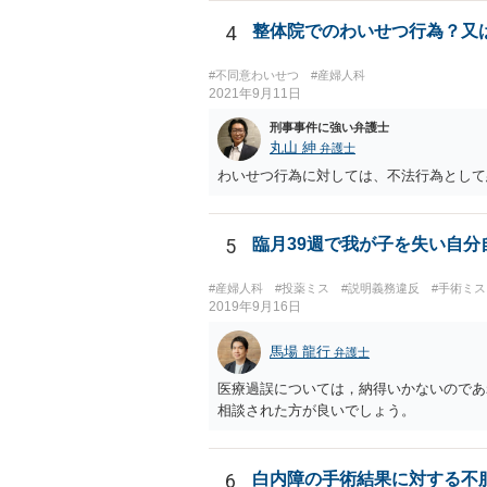
4
整体院でのわいせつ行為？又
#不同意わいせつ
#産婦人科
2021年9月11日
刑事事件に強い弁護士
丸山 紳
弁護士
わいせつ行為に対しては、不法行為として
5
臨月39週で我が子を失い自
#産婦人科
#投薬ミス
#説明義務違反
#手術ミ
2019年9月16日
馬場 龍行
弁護士
医療過誤については，納得いかないのであ
相談された方が良いでしょう。
6
白内障の手術結果に対する不