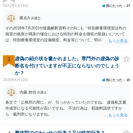
ではありません。 あくまでも、余力の範囲で認められるものです。 親
2021年6月19日
役にたった
27
の介護は子供がみるという民法の条文はありません。 また、親に対す
る扶養義務は配偶者や子に対する扶養義務に比べて弱いものです。 生
匿名A
弁護士
まれてすぐ両親が離婚し、その後会っていなかったという事情も、扶
その2018年7月20日付疑義解釈資料その6にも「特別療養環境室以外の
養義務の順位を下げる一つの理由になります。
病室の病床が満床の場合における特別の料金を徴収の取扱いについて
は、特別療養環境室の設備構造、料金等について、明確かつ懇切丁寧
に説明し、その上で、患者が特別療養環境室への入院に同意している
ことが確認される場合には、特別療養環境室以外の病室の病床が満床
であっても、特別の料金を徴収することは差し支えない。」と書いて
3
虚偽の紹介状を書かれました。専門外の虚偽の診
あるので、当局の立場としても「病院理由(大部屋に空きがない等)での
断名を付けていますが不正にならないのでしょう
差額ベッド代は請求してはならない」とは言っていません。 「入院の
か？
必要があるにもかかわらず、特別の料金の支払いに同意しないのであ
2020年6月10日
役にたった
20
れば、他院を受診するよう言われた」という事例についても「不適切
と思われる事例」と言及されているだけで「不適切である」と断定も
内藤 政信
弁護士
されていないですし、違法であることも示唆されていません。ですの
で、「同意しないのであれば他院を受診するように」という表現が不
条文で「公務所の用に」が、引っかかっていたのですね。 虚偽私文書
適切なだけで、たとえば言い方を変えて「緊急手術をおすすめします
作成罪になる可能性が高いですね。 不法行為は、慰謝料請求ですか
が、当病院は現在大部屋が満床なので大部屋を希望される場合は本日
ら、裁判所になりますね。
の緊急手術には応じられません。１日当たり１万８７００円の個室で
あれば対応できますが。」と言えば、問題ないとされる余地もあるか
と存じます。 ご記載いただいた事実関係を拝見するかぎり、緊急手術
整体院でのわいせつ行為？又は性的行為？