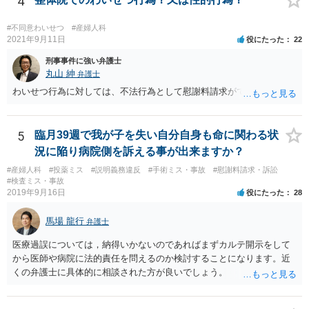
4
が望ましい状況における病院側の説明としては十分だと思いますし、
そのような状況においてどこまで説明すれば「懇切丁寧」と言えるの
#不同意わいせつ
#産婦人科
かについても考え方が分かれると思います。それに加えて、そもそも
2021年9月11日
役にたった
22
通達に民間に対する法的拘束力はないこと(下級行政機関に対する拘束
力しかありません)を考えれば、一応の説明を受けて同意した以上、病
刑事事件に強い弁護士
院側からは同意書に「１日当たり」という記載が抜けていることを奇
丸山 紳
弁護士
貨として不当に支払を拒んでいると見られて、今後あなたやあなたの
わいせつ行為に対しては、不法行為として慰謝料請求ができます。
ご家族がその大学病院を受診せざるを得なくなった場合に事実上の不
利益を受ける可能性は否定できないように思われます。
5
臨月39週で我が子を失い自分自身も命に関わる状
況に陥り病院側を訴える事が出来ますか？
#産婦人科
#投薬ミス
#説明義務違反
#手術ミス・事故
#慰謝料請求・訴訟
#検査ミス・事故
2019年9月16日
役にたった
28
馬場 龍行
弁護士
医療過誤については，納得いかないのであればまずカルテ開示をして
から医師や病院に法的責任を問えるのか検討することになります。近
くの弁護士に具体的に相談された方が良いでしょう。