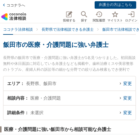
弁護士の方はこちら
ココナラへ
投稿する
探す
閲覧履歴
マイリスト
ログイン
ココナラ法律相談
長野県で法律相談できる弁護士
飯田市で法律相談で
飯田市の医療・介護問題に強い弁護士
長野県の飯田市で医療・介護問題に強い弁護士が1名見つかりました。初回面談
無料や休日面談に対応している弁護士なども掲載中。歯科治療ミスや美容整形
のトラブル、産婦人科の訴訟等の細かな分野での絞り込み検索もでき便利で
す。特にミカタ弁護士法人 飯田事務所の髙山 乃亜弁護士のプロフィール情報や
弁護士費用、強みなどが注目されています。『飯田市で土日や夜間に発生した
エリア
長野県、飯田市
変更
医療・介護問題のトラブルを今すぐに弁護士に相談したい』『医療・介護問題
のトラブル解決の実績豊富な近くの弁護士を検索したい』『初回相談無料で医
相談内容
医療・介護問題
変更
療・介護問題を法律相談できる飯田市内の弁護士に相談予約したい』などでお
困りの相談者さんにおすすめです。
詳細条件
未選択
変更
医療・介護問題に強い飯田市から相談可能な弁護士