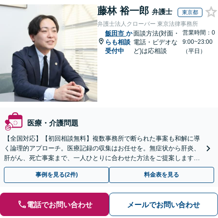
藤林 裕一郎
弁護士
東京都
弁護士法人クローバー 東京法律事務所
営業時間：0
飯田市
か
面談方法(対面・
らも相談
電話・ビデオな
9:00~23:00
受付中
ど)は応相談
（平日）
医療・介護問題
【全国対応】【初回相談無料】複数事務所で断られた事案も和解に導
く論理的アプローチ。医療記録の収集はお任せを。無症状から肝炎、
肝がん、死亡事案まで、一人ひとりに合わせた方法をご提案します。
手続きの負担を減らし、権利を守ります。
事例を見る(2件)
料金表を見る
電話でお問い合わせ
メールでお問い合わせ