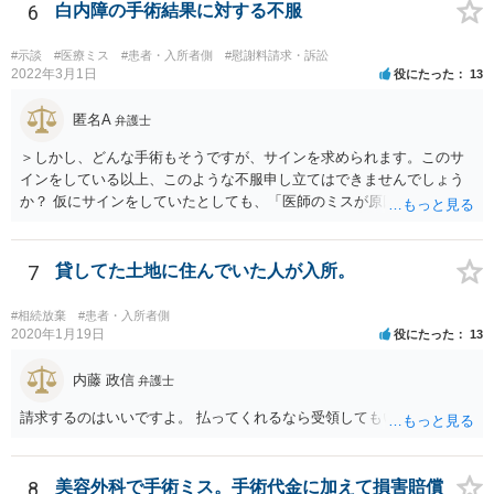
6
白内障の手術結果に対する不服
#示談
#医療ミス
#患者・入所者側
#慰謝料請求・訴訟
2022年3月1日
役にたった
13
匿名A
弁護士
＞しかし、どんな手術もそうですが、サインを求められます。このサ
インをしている以上、このような不服申し立てはできませんでしょう
か？ 仮にサインをしていたとしても、「医師のミスが原因で老眼がひ
どくなったといえるような場合」や「白内障の手術の合併症として老
眼が悪化することがあるにもかかわらず、全く説明されなかったよう
な場合」には、請求することは可能です。
7
貸してた土地に住んでいた人が入所。
#相続放棄
#患者・入所者側
2020年1月19日
役にたった
13
内藤 政信
弁護士
請求するのはいいですよ。 払ってくれるなら受領してもいいですよ。
8
美容外科で手術ミス。手術代金に加えて損害賠償