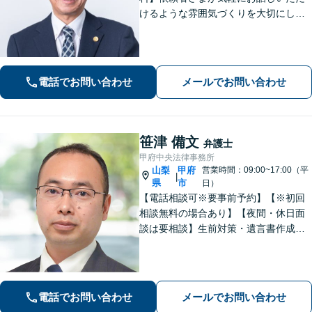
けるような雰囲気づくりを大切にして
います。交通事故や借金、消費者被害
など、幅広く対応しておりますので、
お困りの方はぜひ一度ご相談くださ
い。【電話・メール・WEB相談可】
電話でお問い合わせ
メールでお問い合わせ
笹津 備文
弁護士
甲府中央法律事務所
山梨
甲府
営業時間：09:00~17:00（平
|
県
市
日）
【電話相談可※要事前予約】【※初回
相談無料の場合あり】【夜間・休日面
談は要相談】生前対策・遺言書作成は
「出張サービスあり！」他士業連携に
よる不動産を含む財産分与・遺産分割
／債務整理で生活再建も／交通事故の
示談交渉【法テラス相談利用可※事件
電話でお問い合わせ
メールでお問い合わせ
による】