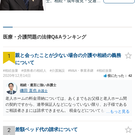
士。相続・成年後見・交通事
故・離婚・債務整理・過払
金・労働災害など、身の回り
で困ったことがあれば、ご相
談ください。【駐車場あり】
医療・介護問題の法律Q&Aランキング
1
親と会ったことが少ない場合の介護や相続の義務
について
#相続放棄
#債務者の相続人
#介護施設
#M&A・事業承継
#相続放棄
2020年12月14日
役にたった
42
相続・遺言に強い弁護士
磯田 直也
弁護士
老人ホームの料金滞納については、あくまでもお父様と老人ホーム間
の契約ですから、連帯保証人などになっていない限り、お子様である
ご相談者さまには請求できません。 税金などについても滞納している
のはお父様ですから、お子様に請求が来ることはありません。 生活保
護受給の際に扶養できないかという連絡が役所から来ますが、できな
い旨回答すればそれまでです。 相続が開始した場合については先述の
2
差額ベッド代の請求について
通りです。 民法上の扶養義務はご相談者さまがお考えのほど強いもの