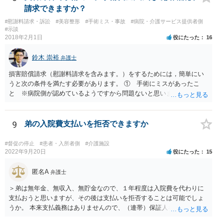
請求できますか？
#慰謝料請求・訴訟
#美容整形
#手術ミス・事故
#病院・介護サービス提供者側
#示談
2018年2月1日
役にたった
16
鈴木 崇裕
弁護士
損害賠償請求（慰謝料請求を含みます。）をするためには，簡単にい
うと次の条件を満たす必要があります。 ① 手術にミスがあったこ
と ※病院側が認めているようですから問題ないと思います。 ② 手
術のミスの「せいで」仕事を休まなければならなくなったこと ③ 手
術のミスの「せいで」マスクが外せなくなったこと ④ 仕事を休まな
ければならなくなった「せいで」休業損害が発生したこと ⑤ マスク
9
弟の入院費支払いを拒否できますか
を外せなくなった「せいで」経済的に評価できる精神的な損害が発生
したこと 「せいで」と強調した点が，内藤先生のご指摘なさる「相当
#督促の停止
#患者・入所者側
#介護施設
因果関係」です。 手術のミスと関係のないことまでは責任追及ができ
2022年9月20日
役にたった
15
ないということです。 手術のミスの結果，手術前と比べて見た目が著
しく悪くなってしまったとか， 手術のミスの結果，入院期間が延びて
匿名A
弁護士
しまったとかいう事情があれば， 追加請求が可能な余地があります。
＞弟は無年金、無収入、無貯金なので、１年程度は入院費を代わりに
ただし，手術代の返金に応じた際に「これ以上金銭の請求はしませ
支払おうと思いますが、その後は支払いを拒否することは可能でしょ
ん」という趣旨の合意をしてしまっていると， 上記の請求は，基本的
うか。 本来支払義務はありませんので、（連帯）保証人などにならな
には困難となります。