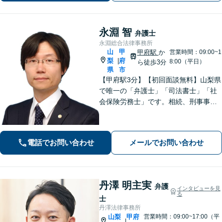
永淵 智
弁護士
永淵総合法律事務所
山
甲
甲府駅
か
営業時間：09:00~1
梨
府
|
8:00（平日）
ら徒歩3分
県
市
【甲府駅3分】【初回面談無料】山梨県
で唯一の「弁護士」「司法書士」「社
会保険労務士」です。相続、刑事事
件、不動産など、ぜひお任せくださ
い。専門的な知識と豊富な経験を活か
し、最善の解決策をご提案いたしま
電話でお問い合わせ
メールでお問い合わせ
す。【休日・夜間面談可】【オンライ
ン面談可】
丹澤 明主実
弁護
インタビューを見
る
士
丹澤法律事務所
山梨
甲府
営業時間：09:00~17:00（平
|