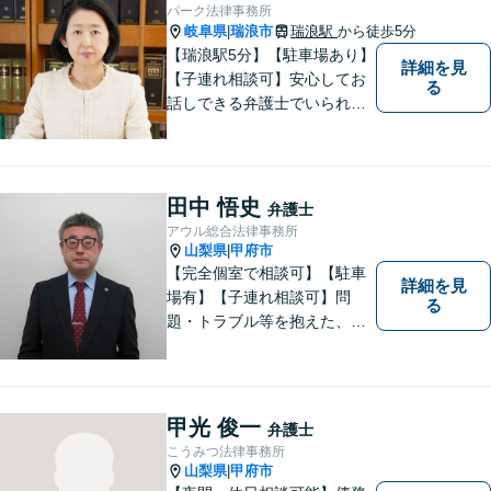
困りな事がございましたらお
パーク法律事務所
気軽にご相談ください。
岐阜県
瑞浪市
瑞浪駅
から徒歩5分
|
【瑞浪駅5分】【駐車場あり】
詳細を見
【子連れ相談可】安心してお
る
話しできる弁護士でいられる
ように、依頼者の方のお話を
しっかり伺い分かりやすく親
身にサポートさせていただき
ます。より良い解決ができる
田中 悟史
弁護士
ようサポートしたいと考えて
アウル総合法律事務所
おります。
山梨県
甲府市
|
【完全個室で相談可】【駐車
詳細を見
場有】【子連れ相談可】問
る
題・トラブル等を抱えた、ま
たは、未然に防ぎたいとお考
えの場合には、お気軽にご相
談ください。 法的な観点から
分析し、解決に向けてどのよ
甲光 俊一
弁護士
うな方法・手段を取ることが
こうみつ法律事務所
良いのか等を助言させていた
山梨県
甲府市
|
だきます。