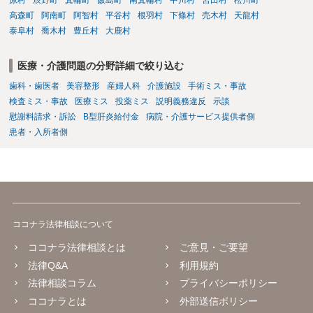
原村
辰野町
箕輪町
飯島町
南箕輪村
中川村
宮田村
松川町
勧めいたします。
高森町
阿南町
阿智村
平谷村
根羽村
下條村
売木村
天龍村
泰阜村
喬木村
豊丘村
大鹿村
医療・介護問題の分野詳細で絞り込む
歯科・歯医者
美容整形
産婦人科
介護施設
手術ミス・事故
検査ミス・事故
医療ミス
投薬ミス
説明義務違反
示談
慰謝料請求・訴訟
B型肝炎給付金
病院・介護サービス提供者側
患者・入所者側
ココナラ法律相談について
ココナラ法律相談とは
ご意見・ご要望
法律Q&A
利用規約
法律相談コラム
プライバシーポリシー
ココナラとは
外部送信ポリシー