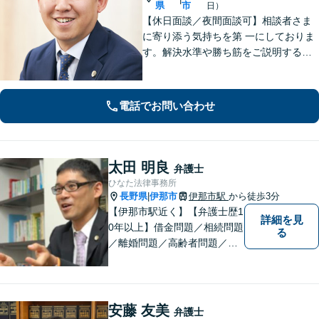
県
市
日）
【休日面談／夜間面談可】相談者さま
に寄り添う気持ちを第 一にしておりま
す。解決水準や勝ち筋をご説明する際
は、できる限り数字を用い て具体的に
お伝えします。有利な解決のために
も、ぜひご相談ください。
電話でお問い合わせ
太田 明良
弁護士
ひなた法律事務所
長野県
伊那市
伊那市駅
から徒歩3分
|
【伊那市駅近く】【弁護士歴1
詳細を見
0年以上】借金問題／相続問題
る
／離婚問題／高齢者問題／相
続問題／環境問題／企業法務
など、幅広い法律トラブルの
ご相談を承ります。【地域に
根ざした弁護士】もし何かお
安藤 友美
弁護士