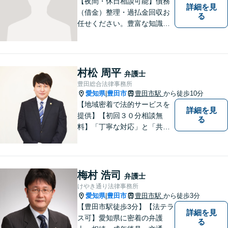
【夜間・休日相談可能】債務
詳細を見
（借金）整理・過払金回収お
る
任せください。豊富な知識・
経験を生かしてあなたの生活
再建を全力でサポートいたし
ます。
村松 周平
弁護士
豊田総合法律事務所
愛知県
豊田市
豊田市駅
から徒歩10分
|
【地域密着で法的サービスを
詳細を見
提供】【初回３０分相談無
る
料】「丁寧な対応」と「共
感」を重視しております。
【マチの頼れる法律事務所】
梅村 浩司
弁護士
けやき通り法律事務所
愛知県
豊田市
豊田市駅
から徒歩3分
|
【豊田市駅徒歩3分】【法テラ
詳細を見
ス可】愛知県に密着の弁護
る