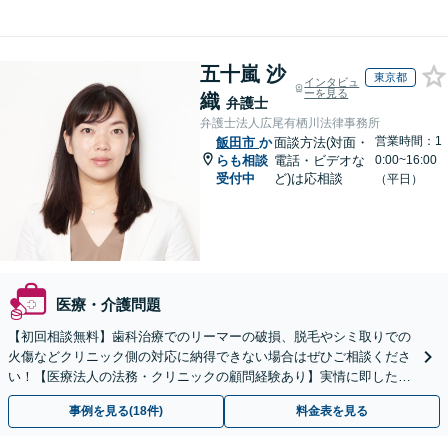
五十嵐 沙
東京都
インタビュ
ーを見る
織
弁護士
弁護士法人広尾有栖川法律事務所
営業時間：1
飯田市
か
面談方法(対面・
らも相談
電話・ビデオな
0:00~16:00
受付中
ど)は応相談
（平日）
医療・介護問題
【初回相談無料】歯科治療でのリーマーの破損、脱毛やシミ取りでの
火傷などクリニック側の対応に納得できない場合はぜひご相談くださ
い！【医療法人の法務・クリニックの顧問経験あり】実情に即したア
ドバイスで、納得のできるトラブルの解決を目指します。
事例を見る(18件)
料金表を見る