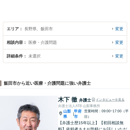
のようなことでも、お気軽に
ご相談ください。
エリア
長野県、飯田市
変更
相談内容
医療・介護問題
変更
詳細条件
未選択
変更
飯田市から近い医療・介護問題に強い弁護士
木下 徹
弁護士
インタビューを見る
弁護士法人ATB 山梨事務所
山梨
甲府
営業時間：09:00~17:00（平
|
県
市
日）
【弁護士歴15年以上】【初回相談無
料】依頼者さまが気軽にお話しいただ