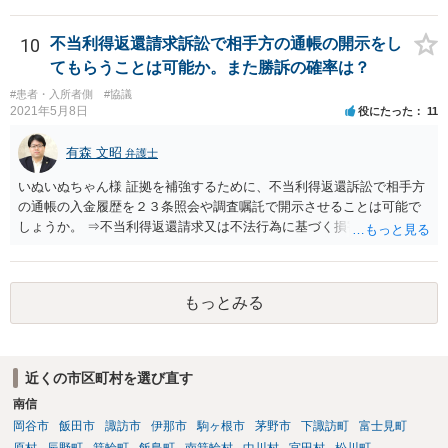
ければ、支払いを拒絶することは可能です。
10
不当利得返還請求訴訟で相手方の通帳の開示をし
てもらうことは可能か。また勝訴の確率は？
#患者・入所者側
#協議
2021年5月8日
役にたった
11
有森 文昭
弁護士
いぬいぬちゃん様 証拠を補強するために、不当利得返還訴訟で相手方
の通帳の入金履歴を２３条照会や調査嘱託で開示させることは可能で
しょうか。 ⇒不当利得返還請求又は不法行為に基づく損害賠償請求の
いずれかになるものと思いますが、その裁判手続きの中で、調査嘱託
等を行うことは十分考えられます。もっとも、網羅的な探索的調査と
なることを裁判所は忌避しますので、具体的な期間等を特定して行う
もっとみる
必要があります。 不正引き出しと入金の金額と日付がすべて一致して
いた場合勝訴の確率はどのくらいでしょうか。 ⇒誠に恐縮ですが、勝
訴の確率をこの場でお伝えすることはできませんので、個別に依頼し
た弁護士にご相談いただき、ご質問ください。 一般的な回答となり恐
近くの市区町村を選び直す
縮ですが、使途不明金訴訟の場合には、よくて５分５分というところ
南信
です。 なお、仮に裁判で勝ったとしても弟さんに資力がないと具体的
な回収をすることはできませんので、弟さんの財産への事前の仮差押
岡谷市
飯田市
諏訪市
伊那市
駒ヶ根市
茅野市
下諏訪町
富士見町
え等もきちんと検討してくれる弁護士の方にご相談いただくことをお