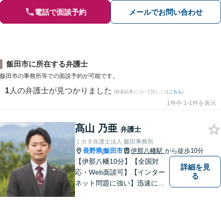
電話で面談予約
メールでお問い合わせ
飯田市に所在する弁護士
飯田市の事務所等での面談予約が可能です。
1
人の弁護士が見つかりました
(検索結果について詳しくは
こちら
)
1件中 1-1件を表示
髙山 乃亜
弁護士
ミカタ弁護士法人 飯田事務所
長野県
飯田市
伊那八幡駅
から徒歩10分
|
【伊那八幡10分】【全国対
詳細を見
応・Web面談可】【インター
る
ネット問題に強い】迅速に対
応し、依頼者さまの平穏な生
活をいち早く取り戻すサポー
トをさせていただきます。ど