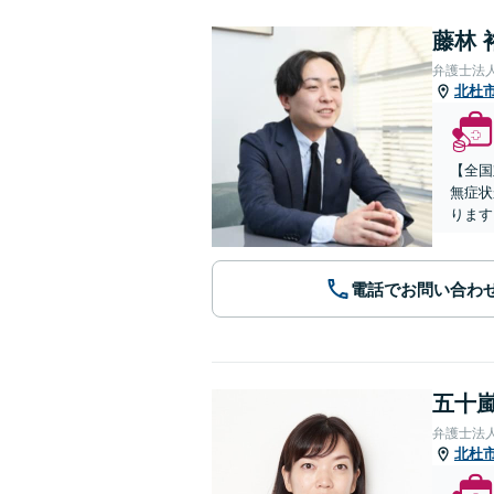
藤林 
弁護士法
北杜
【全国
無症状
ります
電話でお問い合わ
五十嵐
弁護士法
北杜