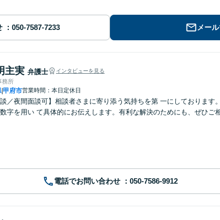
せ
メール
明主実
弁護士
インタビューを見る
事務所
県
甲府市
営業時間：本日定休日
|
談／夜間面談可】相談者さまに寄り添う気持ちを第 一にしております
数字を用い て具体的にお伝えします。有利な解決のためにも、ぜひご
電話でお問い合わせ