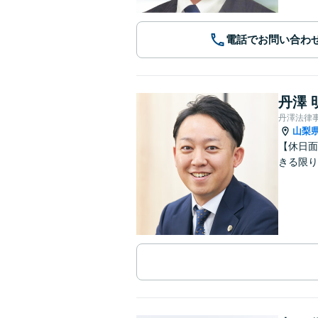
電話でお問い合わ
丹澤 
丹澤法律
山梨
【休日面
きる限り