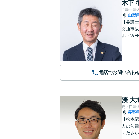
木下 
弁護士法人
山梨
【弁護士
交通事故
ル・WE
電話でお問い合わ
湊 大
虎ノ門法
長野
【松本駅
人の法律
ください