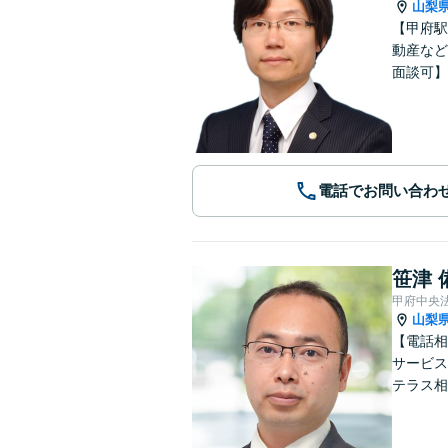
山梨
【甲府駅
動産など
面談可】
電話でお問い合わ
笹津 
甲府中央
山梨
【電話相
サービス
テラス相