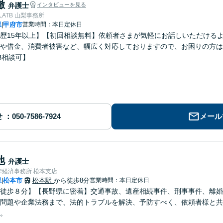
徹
弁護士
インタビューを見る
ATB 山梨事務所
県
甲府市
営業時間：本日定休日
|
歴15年以上】【初回相談無料】依頼者さまが気軽にお話しいただける
や借金、消費者被害など、幅広く対応しておりますので、お困りの方は
B相談可】
せ
メール
地
弁護士
律経済事務所 松本支店
県
松本市
松本駅
から徒歩8分
営業時間：本日定休日
|
徒歩８分】【長野県に密着】交通事故、遺産相続事件、刑事事件、離婚
問題や企業法務まで、法的トラブルを解決、予防すべく、依頼者様と共
。