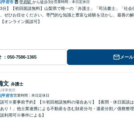
県
甲府市
甲府駅
から徒歩3分
営業時間：本日定休日
|
3分】【初回面談無料】山梨県で唯一の「弁護士」「司法書士」「社会
、ぜひお任せください。専門的な知識と豊富な経験を活かし、最善の解
【オンライン面談可】
せ
メール
備文
弁護士
法律事務所
県
甲府市
営業時間：本日定休日
|
談可※要事前予約】【※初回相談無料の場合あり】【夜間・休日面談は
あり！」他士業連携による不動産を含む財産分与・遺産分割／債務整理
談利用可※事件による】