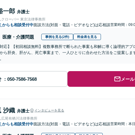
裕一郎
弁護士
人クローバー 東京法律事務所
市
からも相談受付中
面談方法(対面・電話・ビデオなど)は応相談
営業時間：09:
医療・介護問題
事例を見る(2件)
料金表を見る
対応】【初回相談無料】複数事務所で断られた事案も和解に導く論理的アプ
から肝炎、肝がん、死亡事案まで、一人ひとりに合わせた方法をご提案しま
。
せ
メール
 沙織
弁護士
インタビューを見る
人広尾有栖川法律事務所
市
からも相談受付中
面談方法(対面・電話・ビデオなど)は応相談
営業時間：本