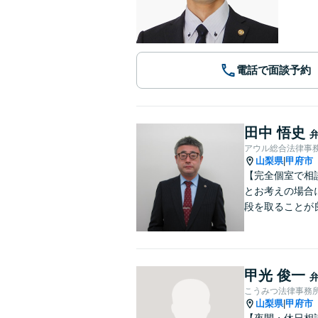
電話で面談予約
田中 悟史
アウル総合法律事
山梨県
甲府市
|
【完全個室で相
とお考えの場合
段を取ることが
甲光 俊一
こうみつ法律事務
山梨県
甲府市
|
【夜間・休日相