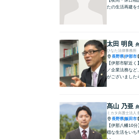
たの生活再建を
太田 明良
ひなた法律事務所
長野県
伊那市
|
【伊那市駅近く
／企業法務など
がございました
髙山 乃亜
ミカタ弁護士法人 
長野県
飯田市
|
【伊那八幡10
穏な生活をいち
い。